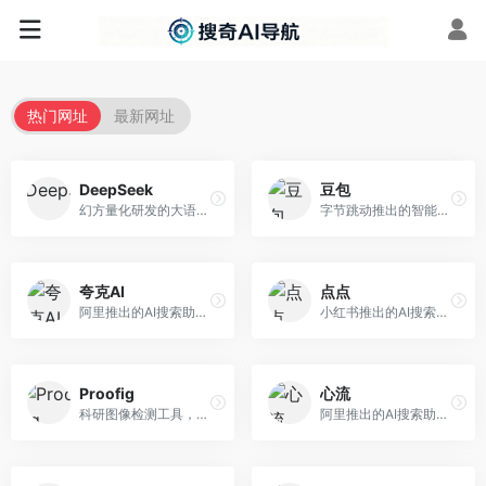
热门网址
最新网址
DeepSeek
豆包
幻方量化研发的大语言模型平台，专注于深度推理和代码生成能力。面向开发者、研究人员和技术爱好者，提供强大的逻辑推理和数学计算功能，开源生态完善，API接口友好。
字节跳动推出的智能对话助手平台，提供文本创作、知识问答、英语学习等多种AI服务。面向普通用户和内容创作者，支持多轮对话和文件解析，免费使用，响应速度快，中文理解能力强。
夸克AI
点点
阿里推出的AI搜索助手，整合搜索与AI功能。面向年轻用户，提供智能搜索、文档处理、学习辅助等服务，与夸克生态深度整合。
小红书推出的AI搜索应用，专注于生活方式内容搜索。面向小红书用户，提供生活攻略、消费决策、内容推荐等服务，生活方式内容丰富。
Proofig
心流
科研图像检测工具，专注于学术图像完整性验证。面向科研人员，提供图像检测、重复分析、报告生成等服务，学术检测专业。
阿里推出的AI搜索助手，专注于智能信息获取。面向普通用户，提供智能搜索、内容整理、知识问答等服务，与阿里生态深度整合。