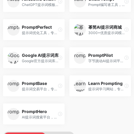
ChatGPT提示词模板库，专注于实用提示词收集。面向ChatGPT用户，提供提示词模板、使用场景、效果展示等资源，模板实用性强。
Prompt编写者工具，专注于提示词创作辅助。面向提示词创作者，提供提示词编辑、测试、分享等服务，创作工具完善。
PromptPerfect
幂简AI提示词商城
提示词优化工具，专注于提示词质量提升。面向AI用户，提供提示词优化、效果测试、版本对比等服务，提示词优化专业。
3000+优质提示词模板平台，专注于中文提示词。面向中文AI用户，提供提示词模板、分类检索、一键使用等服务，中文提示词丰富。
Google AI提示词库
PromptPilot
Google官方提示词库，专注于Gemini模型优化。面向开发者，提供官方提示词指南、最佳实践、示例代码等资源，权威性强。
字节跳动AI提示词平台，专注于提示词优化与管理。面向AI用户，提供提示词优化、效果测试、团队协作等服务，企业级功能完善。
PromptBase
Learn Prompting
提示词交易平台，专注于高质量提示词买卖。面向AI创作者，提供提示词交易、模板购买、创作者收益等服务，提示词质量高。
提示词学习网站，专注于提示词工程教育。面向AI学习者，提供提示词教程、最佳实践、案例研究等资源，教学内容系统。
PromptHero
AI提示词搜索平台，整合多种AI工具提示词资源。面向AI创作者，提供提示词搜索、模板库、社区分享等服务，提示词资源丰富。