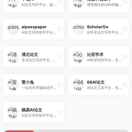
AI论文写作平台，提供无限改稿服务。面向高校学生和学术研究者，支持论文选题、大纲生成、内容撰写、查重修改等全流程服务，改稿次数不限，服务质量有保障。
维普推出的AI科研服务平台，整合学术资源与智能写作。面向科研人员和高校师生，提供文献检索、论文写作、查重检测等一站式服务，学术资源权威可靠。
aipasspaper
ScholarGo
AI论文写作助手平台，提供智能化的学术写作支持。面向大学生和研究人员，支持多种学科论文生成，提供参考文献管理和格式规范服务，写作效率高。
AI学术论文写作平台，专注于理工科领域的逻辑构建。面向理工科研究生和科研工作者，提供公式编辑、数据分析、论文结构优化等服务，理工科写作逻辑严谨。
清北论文
沁言学术
专业论文写作平台，依托高校学术资源。面向本科生和研究生，提供论文指导、写作辅助、查重检测等服务，学术规范性强，适合追求高质量论文的用户。
AI科研写作平台，专注于学术研究辅助。面向研究生和科研工作者，提供文献分析、研究方法指导、论文撰写等服务，学术资源丰富，研究支持全面。
雷小兔
66AI论文
一站式学术编辑器平台，覆盖论文写作全流程。面向高校学生和科研人员，提供选题分析、文献检索、论文生成、查重降重等服务，操作流程清晰，学术写作效率显著提升。
AI论文工具平台，专注于高质量低查重论文生成。面向大学生和研究生，提供论文写作、降重修改等服务，生成内容原创度高，查重率低。
稿易AI论文
AI论文写作助手平台，提供智能化学术写作支持。面向高校学生，支持多种论文类型生成，提供参考文献管理和格式规范服务，操作流程简单。