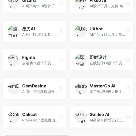
Uizard
Pixso AI
AI网页App UI设计工具，专注于快速界面生成。面向产品经理和设计师，提供线框图转UI、界面生成、设计优化等服务，设计速度快。
AI设计工具，支持UI/UX设计全流程。面向设计师和产品团队，提供界面生成、设计优化、协作评审等服务，国产替代方案，团队协作便捷。
墨刀AI
UXbot
AI秒生原型稿工具，专注于快速原型设计。面向产品经理和设计师，提供原型生成、交互设计、团队协作等服务，原型制作效率高。
AI产品设计工具，专注于用户体验优化。面向UX设计师，提供用户研究、设计建议、可用性测试等服务，UX设计支持完善。
Figma
即时设计
云端协作设计工具，整合AI设计辅助功能。面向UI/UX设计师和产品团队，提供界面设计、原型制作、团队协作等服务，协作功能强大，是UI设计领域的标杆产品。
在线协作UI设计工具，整合AI设计功能。面向设计师和产品团队，提供界面设计、原型制作、设计资源库等服务，国产协作设计平台。
GemDesign
MasterGo AI
AI原生高保真原型设计工具，专注于智能设计生成。面向设计师，提供界面生成、设计优化、原型制作等服务，设计自动化程度高。
国产智能UI设计助手，专注于界面设计自动化。面向UI设计师，提供界面生成、组件设计、设计系统构建等服务，中文用户适配性好。
Calicat
Galileo AI
ProcessOn团队推出的产设研协作平台，整合设计与协作功能。面向产品团队，提供设计协作、文档管理、团队沟通等服务，产研协作便捷。
AI高保真原型设计工具，专注于UI界面生成。面向设计师和产品团队，提供界面生成、交互设计、设计优化等服务，界面质量高。