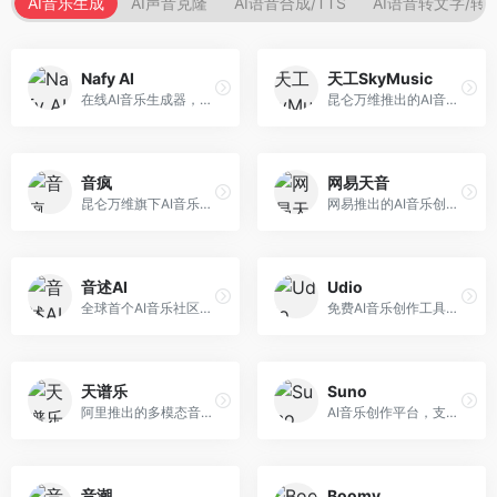
AI音乐生成
AI声音克隆
AI语音合成/TTS
AI语音转文字/转
Nafy AI
天工SkyMusic
在线AI音乐生成器，专注于快速音乐创作。面向内容创作者，支持多种风格音乐生成，操作简便，生成速度快，适合快速配乐需求。
昆仑万维推出的AI音乐创作平台，基于天工大模型。面向音乐创作者，支持歌词生成、旋律创作、音乐编曲等服务，中文音乐创作能力强。
音疯
网易天音
昆仑万维旗下AI音乐创作平台，专注于音乐内容生成。面向音乐爱好者和内容创作者，提供多种风格音乐生成，操作简便，创作速度快。
网易推出的AI音乐创作工具，支持作词、作曲与编曲。面向音乐爱好者和独立音乐人，提供歌词生成、旋律创作、编曲制作等服务，与网易云音乐生态深度整合。
音述AI
Udio
全球首个AI音乐社区平台，整合创作与分享功能。面向音乐创作者和爱好者，提供音乐创作、作品分享、社区交流等服务，社区氛围活跃。
免费AI音乐创作工具，专注于高质量音乐生成。面向音乐创作者和内容制作者，支持多种音乐风格生成，音质专业，创作自由度高，适合专业音乐制作场景。
天谱乐
Suno
阿里推出的多模态音乐生成平台，整合音频与文本理解能力。面向内容创作者，支持歌词生成、旋律创作、音乐编辑等服务，与阿里生态深度整合。
AI音乐创作平台，支持通过文字描述生成完整歌曲，包含歌词、旋律和人声。面向音乐爱好者、内容创作者和独立音乐人，操作门槛低，创作速度快，支持多种音乐风格，为音乐创作带来全新可能。
音潮
Boomy