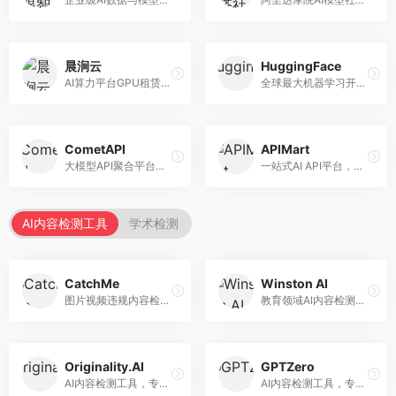
晨涧云
HuggingFace
AI算力平台GPU租赁服务，专注于弹性算力。面向开发者和研究者，提供GPU租赁、弹性调度、成本优化等服务，算力灵活。
全球最大机器学习开源社区，整合模型库与开发工具。面向AI研究者和开发者，提供开源模型、数据集、开发工具等资源，开源生态最完善。
CometAPI
APIMart
大模型API聚合平台，整合多种AI模型服务。面向开发者，提供统一接口、模型切换、监控分析等服务，API管理便捷。
一站式AI API平台，整合多种AI服务。面向开发者，提供模型API、图像处理、语音识别等服务，API种类丰富。
AI内容检测工具
学术检测
CatchMe
Winston AI
图片视频违规内容检测平台，专注于视觉内容安全。面向内容平台，提供图片审核、视频审核、直播监控等服务，视觉检测专业。
教育领域AI内容检测平台，专注于学术诚信。面向教育机构，提供AI内容检测、抄袭检测、报告生成等服务，教育适配性强。
Originality.AI
GPTZero
AI内容检测工具，专注于内容原创性验证。面向内容创作者和出版商，提供AI检测、抄袭检测、批量分析等服务，检测精度高。
AI内容检测工具，专注于AI生成文本识别。面向教育工作者和出版商，提供文本检测、批量分析、API接口等服务，检测准确率高。