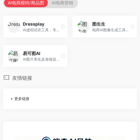
AI电商模特/商品图
AI电商营销
Dressplay
图生生
AI虚拟试衣工具，专注于服装电商体验。面向服装电商，提供虚拟试穿、尺码推荐、穿搭建议等服务，试衣体验真实。
电商AI图像生成工具，专注于商品图创作。面向电商卖家，提供商品图生成、背景替换、批量处理等服务，商品图质量高。
易可图AI
AI图片美化及海报设计平台，专注于电商视觉设计。面向电商卖家，提供图片美化、海报设计、营销素材等服务，设计效率高。
友情链接
更多链接