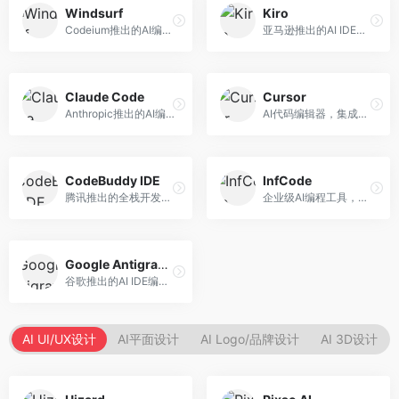
Windsurf
Kiro
Codeium推出的AI编程工具，专注于代码智能辅助。面向开发者，提供代码补全、代码生成、代码解释等服务，多语言支持完善。
亚马逊推出的AI IDE，深度整合AWS云服务。面向AWS开发者，提供代码生成、云服务集成、部署自动化等服务，与AWS生态无缝衔接。
Claude Code
Cursor
Anthropic推出的AI编程工具，基于Claude模型。面向开发者，提供代码生成、代码审查、调试辅助等服务，代码质量高，推理能力强。
AI代码编辑器，集成GPT-4模型，专注于智能编程辅助。面向开发者，提供代码生成、代码解释、错误修复等服务，编程体验流畅，开发效率高。
CodeBuddy IDE
InfCode
腾讯推出的全栈开发AI IDE，整合腾讯云服务。面向开发者，提供代码生成、调试辅助、部署服务等功能，与腾讯云生态深度整合。
企业级AI编程工具，专注于团队协作开发。面向企业开发团队，提供代码生成、代码审查、团队协作等服务，企业级功能完善。
Google Antigravity
谷歌推出的AI IDE编程智能体，整合Google Cloud服务。面向谷歌生态开发者，提供智能编程辅助、云服务集成等功能。
AI UI/UX设计
AI平面设计
AI Logo/品牌设计
AI 3D设计