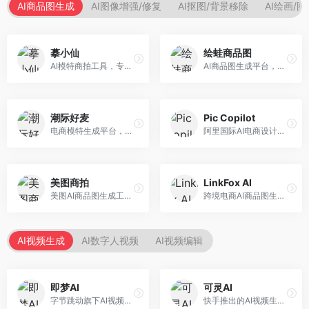
AI商品图生成
AI图像增强/修复
AI抠图/背景移除
AI绘画/
摹小仙
绘蛙商品图
AI模特商拍工具，专注于服装电商。面向服装电商卖家，提供虚拟模特试穿、商品展示图生成等服务，模特形象多样，拍摄成本低。
AI商品图生成平台，支持模特换装和场景生成。面向电商卖家，提供商品上身效果展示、场景化商品图生成等服务，电商营销效果显著。
潮际好麦
Pic Copilot
电商模特生成平台，支持AI虚拟模特创作。面向服装和配饰电商，提供模特试穿、商品展示、营销素材生成等服务，模特形象可定制。
阿里国际AI电商设计工具，专注于跨境电商。面向跨境电商卖家，提供商品图优化、营销海报生成、多语言适配等服务，海外市场适配性强。
美图商拍
LinkFox AI
美图AI商品图生成工具，整合美图生态。面向电商卖家，提供商品图美化、模特替换、场景生成等服务，移动端操作便捷。
跨境电商AI商品图生成工具。面向跨境电商卖家，支持多语言商品图生成、模特替换、场景优化等服务，适配海外电商平台需求。
AI视频生成
AI数字人视频
AI视频编辑
即梦AI
可灵AI
字节跳动旗下AI视频创作平台，支持多模态内容生成。面向内容创作者和营销人员，提供文生视频、图生视频、智能剪辑等功能，中文理解能力强，创作效率高。
快手推出的AI视频生成平台，支持文生视频和图生视频，可生成长达2分钟的高质量视频内容。面向短视频创作者和营销人员，操作简便，生成效果逼真，适合商业推广和创意表达。