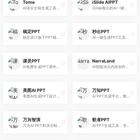
Tome
iSlide AIPPT
AI演示文稿生成工具，专注于故事化演示创作。面向创业者和营销人员，提供故事叙述、视觉设计、内容生成等服务，演示文稿叙事性强。
iSlide推出的AI一键设计精美PPT工具。面向PPT设计用户，提供模板库、内容生成、设计优化等服务，与iSlide插件深度整合。
稿定PPT
秒出PPT
稿定设计旗下PPT模板资源库，整合AI生成功能。面向设计师和职场人士，提供海量PPT模板、AI内容生成等服务，模板质量高。
AI一键生成PPT工具，专注于快速演示文稿制作。面向职场人士，支持主题输入、内容生成、模板套用等功能，PPT生成速度快，适合紧急制作场景。
课灵PPT
NarraLand
AI免费生成PPT课件平台，专注于教育场景。面向教师和教育工作者，提供课件生成、教学设计、模板选择等服务，教育适配性强。
AI智能演示内容创作平台，专注于叙事演示。面向内容创作者，提供故事创作、演示生成、动画设计等服务，演示内容生动有趣。
美图AI PPT
万知PPT
美图AI生成PPT设计工具，整合图像处理能力。面向设计师和职场人士，提供PPT生成、图片美化、设计优化等服务，视觉设计美观。
AI PPT生成平台，整合知识库与创作功能。面向职场人士，支持内容检索、PPT生成、设计优化等服务，知识整合能力强。
万兴智演
歌者PPT
万兴AI PPT和演示制作软件，整合视频演示功能。面向职场人士和教育工作者，提供PPT生成、演示录制、视频制作等服务，演示功能完善。
AI PPT生成工具，专注于演示文稿智能创作。面向职场人士，支持主题输入、内容生成、设计美化等功能，PPT制作效率高。