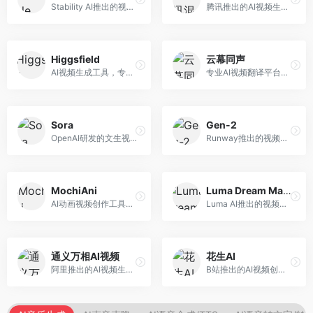
Stability AI推出的视频生成模型，开源可部署。面向开发者和专业创作者，支持视频生成、视频编辑等功能，开源生态完善，定制化程度高。
腾讯推出的AI视频生成工具，基于混元大模型。面向腾讯生态用户和内容创作者，支持文生视频、视频编辑等功能，与腾讯产品生态深度整合。
Higgsfield
云幕同声
AI视频生成工具，专注于高质量视频内容创作。面向视频创作者和营销人员，支持文生视频、视频编辑等功能，视频效果逼真，适合商业应用。
专业AI视频翻译平台，支持视频多语言配音和字幕生成。面向跨境电商和内容出海从业者，提供视频翻译、配音、字幕生成等服务，多语言支持完善。
Sora
Gen-2
OpenAI研发的文生视频大模型，可根据文字描述生成长达60秒的高清视频。面向影视创作者、广告从业者和内容生产者，视频连贯性强，物理世界理解准确，代表了AI视频生成的最高水平。
Runway推出的视频生成模型，专注于文生视频和视频风格转换。面向影视制作人和创意工作者，支持文本到视频、图像到视频等多种生成模式，视频质量专业级。
MochiAni
Luma Dream Machine
AI动画视频创作工具，专注于动画内容生成。面向动画创作者和二次元内容生产者，支持动画风格视频生成，动画效果流畅，适合动漫内容创作。
Luma AI推出的视频生成工具，专注于高质量视频创作。面向影视创作者和内容生产者，支持文生视频、图生视频，视频质量高，物理运动流畅自然。
通义万相AI视频
花生AI
阿里推出的AI视频生成服务，整合图像与视频创作能力。面向电商和营销从业者，支持商品视频生成、营销视频制作等服务，商业应用场景丰富。
B站推出的AI视频创作工具，专注于短视频内容生成。面向B站创作者，支持视频生成、视频编辑等功能，与B站平台深度整合，创作效率高。