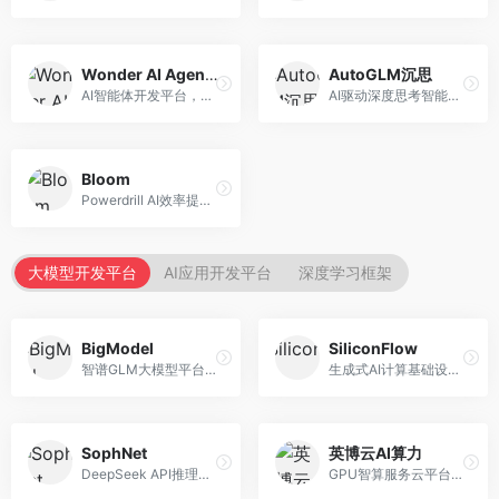
Wonder AI Agents
AutoGLM沉思
AI智能体开发平台，专注于低代码智能体创建。面向开发者，提供可视化开发、模板库、部署服务等功能，开发门槛低。
AI驱动深度思考智能体，专注于复杂推理任务。面向高级用户，提供深度分析、逻辑推理、决策支持等服务，推理能力强。
Bloom
Powerdrill AI效率提升平台，专注于企业智能化。面向企业用户，提供智能体创建、流程自动化、数据分析等服务，企业效率提升显著。
大模型开发平台
AI应用开发平台
深度学习框架
BigModel
SiliconFlow
智谱GLM大模型平台，提供API调用与模型服务。面向开发者和企业用户，提供GLM系列模型API、微调服务、应用开发工具等，开源生态完善。
生成式AI计算基础设施平台，专注于模型推理服务。面向开发者和企业，提供多模型API、高性能推理、成本优化等服务，推理性价比高。
SophNet
英博云AI算力
DeepSeek API推理平台，专注于DeepSeek模型服务。面向开发者，提供DeepSeek模型API、高性能推理、低成本服务，推理效率高。
GPU智算服务云平台，专注于AI算力租赁。面向AI研究者和企业，提供GPU租赁、模型训练、推理服务等，算力资源丰富。