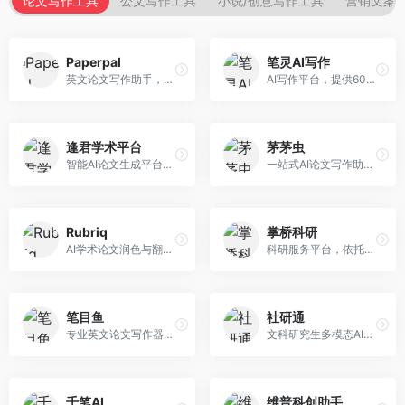
论文写作工具
公文写作工具
小说/创意写作工具
营销文案
Paperpal
笔灵AI写作
英文论文写作助手，专注于学术英语润色。面向需要发表国际期刊的研究者，提供语法检查、学术表达优化、格式规范等服务，英语表达地道专业。
AI写作平台，提供600+写作模板。面向学生、职场人士和内容创作者，支持论文、公文、营销文案等多种文体，模板丰富，一键生成，写作效率大幅提升。
逢君学术平台
茅茅虫
智能AI论文生成平台，支持查重检测。面向高校学生和研究人员，提供论文选题、内容生成、查重修改等一站式服务，学术写作流程完整。
一站式AI论文写作助手，覆盖学术写作全场景。面向高校学生和科研人员，提供开题报告、文献综述、论文正文等写作服务，支持多学科多类型论文，操作简便。
Rubriq
掌桥科研
AI学术论文润色与翻译平台。面向国际期刊投稿者，提供论文润色、翻译、格式调整等服务，支持多语言，学术表达专业规范。
科研服务平台，依托3亿+真实文献数据库。面向学术研究者和学生，提供文献检索、论文写作、科研数据分析等服务，文献资源丰富，学术支持专业。
笔目鱼
社研通
专业英文论文写作器，支持学术论文全流程。面向留学生和国际期刊投稿者，提供英文论文撰写、润色、格式调整等服务，学术英语表达规范。
文科研究生多模态AI学术写作平台。面向文科研究生和社科研究者，提供文献综述、理论分析、定性研究辅助等服务，文科研究方法论支持完善。
千笔AI
维普科创助手