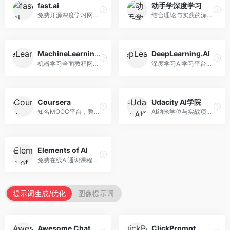
fast.ai
动手学深度学习
免费开源深度学习网站，专注于实用AI教学。面向开发者，提供免费深度学习课程、实战项目、代码库等资源，学习门槛低。
结合理论与实践的深度学习教材，专注于代码驱动学习。面向学生和开发者，提供深度学习理论、代码实现、练习题等资源，学习体验好。
MachineLearningMastery
DeepLearning.AI
机器学习全面教程网站，专注于实用技能教学。面向开发者，提供机器学习算法、Python实现、项目实战等教程，实用性强。
深度学习AI学习平台，由吴恩达创立。面向AI学习者，提供深度学习专项课程、AI新闻、技术社区等资源，课程质量权威。
Coursera
Udacity AI学院
知名MOOC平台，整合全球顶尖大学课程资源。面向学习者，提供AI、机器学习、深度学习等课程，证书认可度高，课程质量专业。
AI纳米学位与实战项目平台，专注于职业导向学习。面向AI从业者，提供机器学习、深度学习、计算机视觉等纳米学位，项目实战性强。
Elements of AI
免费在线AI通识课程，专注于AI基础知识普及。面向普通大众，提供AI概念、原理、应用等入门知识，语言通俗易懂。
提示词生成/优化
图像提示词
Awesome ChatGPT Prompts
ClickPrompt