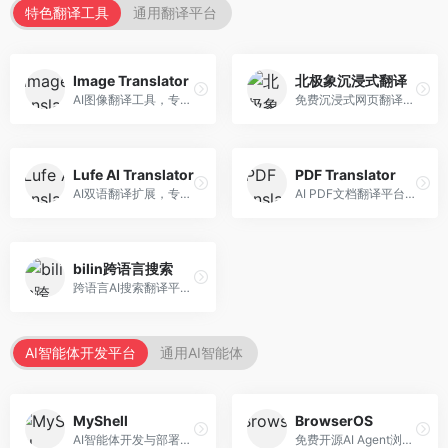
特色翻译工具
通用翻译平台
Image Translator
北极象沉浸式翻译
AI图像翻译工具，专注于图片文字翻译。面向设计师和电商从业者，提供图片文字识别、翻译、替换等服务，图像翻译效果好。
免费沉浸式网页翻译工具，专注于阅读体验。面向普通用户，提供网页双语翻译、文档翻译等服务，免费使用，翻译质量高。
Lufe AI Translator
PDF Translator
AI双语翻译扩展，专注于浏览器翻译场景。面向外语内容阅读者，提供网页双语翻译、划词翻译等服务，浏览器集成便捷。
AI PDF文档翻译平台，专注于文档本地化。面向商务人士，提供PDF翻译、格式保留、批量处理等服务，文档翻译专业。
bilin跨语言搜索
跨语言AI搜索翻译平台，专注于信息获取。面向研究者和内容创作者，提供跨语言搜索、内容翻译、信息整合等服务，跨语言检索能力强。
AI智能体开发平台
通用AI智能体
MyShell
BrowserOS
AI智能体开发与部署平台，专注于语音交互智能体。面向开发者，提供语音智能体创建、部署服务、社区分享等功能，语音交互能力强。
免费开源AI Agent浏览器，专注于浏览器自动化。面向开发者，提供浏览器控制、任务自动化、API接口等服务，开源免费。