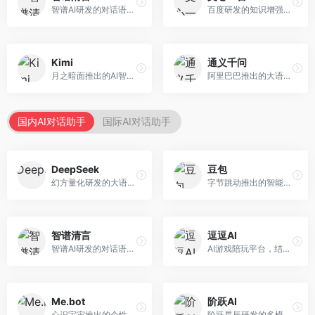
智谱AI研发的对话语言模型，支持中英双语交互。面向中文用户和开发者，提供知识问答、代码编写、文档解读等服务，开源生态完善，学术研究背景深厚。
百度研发的知识增强大语言模型，深度融合百度知识图谱和搜索能力。面向中文用户，提供知识问答、文本创作、逻辑推理等服务，中文语境理解准确，知识覆盖面广。
Kimi
通义千问
月之暗面推出的AI智能助手，核心优势在于超长文本处理能力，支持20万字以上文档分析。面向学术研究者、职场人士和内容创作者，提供文档解读、PPT生成、联网搜索等综合服务。
阿里巴巴推出的大语言模型平台，提供对话问答、文档处理、图像理解、代码编写等全方位AI服务。面向企业用户和个人开发者，集成阿里云生态，支持多模态交互，企业级安全保障。
国内AI对话助手
国际AI对话助手
DeepSeek
豆包
幻方量化研发的大语言模型平台，专注于深度推理和代码生成能力。面向开发者、研究人员和技术爱好者，提供强大的逻辑推理和数学计算功能，开源生态完善，API接口友好。
字节跳动推出的智能对话助手平台，提供文本创作、知识问答、英语学习等多种AI服务。面向普通用户和内容创作者，支持多轮对话和文件解析，免费使用，响应速度快，中文理解能力强。
智谱清言
逗逗AI
智谱AI研发的对话语言模型，支持中英双语交互。面向中文用户和开发者，提供知识问答、代码编写、文档解读等服务，开源生态完善，学术研究背景深厚。
AI游戏陪玩平台，结合游戏理解和自然语言交互技术。面向游戏玩家，提供游戏攻略、陪玩互动、社交聊天等服务，游戏知识丰富，互动体验有趣。
Me.bot
阶跃AI
心识宇宙推出的个性化AI伴侣，专注于情感交互和个人助理服务。面向个人用户，支持日程管理、情感陪伴、知识问答等功能，交互体验人性化。
阶跃星辰研发的多模态大模型平台，支持文本、图像、视频的综合理解与生成。面向创作者和企业客户，提供内容创作、智能分析等服务，多模态能力突出。