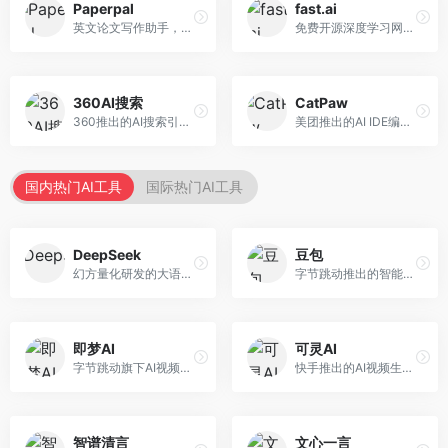
Paperpal
fast.ai
英文论文写作助手，专注于学术英语润色。面向需要发表国际期刊的研究者，提供语法检查、学术表达优化、格式规范等服务，英语表达地道专业。
免费开源深度学习网站，专注于实用AI教学。面向开发者，提供免费深度学习课程、实战项目、代码库等资源，学习门槛低。
360AI搜索
CatPaw
360推出的AI搜索引擎，专注于安全智能搜索。面向普通用户，提供智能问答、网页搜索、内容整理等服务，安全防护能力强。
美团推出的AI IDE编程工具，专注于本地开发生态。面向开发者，提供智能代码补全、代码生成、项目管理等服务，本地开发体验好。
国内热门AI工具
国际热门AI工具
DeepSeek
豆包
幻方量化研发的大语言模型平台，专注于深度推理和代码生成能力。面向开发者、研究人员和技术爱好者，提供强大的逻辑推理和数学计算功能，开源生态完善，API接口友好。
字节跳动推出的智能对话助手平台，提供文本创作、知识问答、英语学习等多种AI服务。面向普通用户和内容创作者，支持多轮对话和文件解析，免费使用，响应速度快，中文理解能力强。
即梦AI
可灵AI
字节跳动旗下AI视频创作平台，支持多模态内容生成。面向内容创作者和营销人员，提供文生视频、图生视频、智能剪辑等功能，中文理解能力强，创作效率高。
快手推出的AI视频生成平台，支持文生视频和图生视频，可生成长达2分钟的高质量视频内容。面向短视频创作者和营销人员，操作简便，生成效果逼真，适合商业推广和创意表达。
智谱清言
文心一言