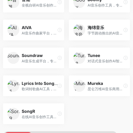
全栈自研AI音乐创作平台，支持从创作到发布的完整流程。面向独立音乐人和音乐工作室，提供作词作曲、编曲混音、音乐发布等服务，创作工具专业。
AI音乐创作工具，专注于快速音乐生成与发布。面向音乐爱好者和业余创作者，支持一键生成原创音乐，可直接发布到音乐平台，创作门槛低。
AIVA
海绵音乐
AI音乐作曲家平台，专注于古典和影视配乐创作。面向影视制作人和游戏开发者，提供原创音乐生成、配乐定制等服务，音乐风格专业，适合影视游戏配乐。
字节跳动推出的AI音乐创作平台，支持多风格音乐生成。面向内容创作者和音乐爱好者，提供歌词创作、旋律生成、编曲制作等服务，创作效率高，适合短视频配乐。
Soundraw
Tunee
AI音乐生成平台，专注于免版税音乐创作。面向视频创作者和内容制作者，提供背景音乐生成、音乐定制等服务，音乐版权清晰，适合视频配乐场景。
对话式音乐创作AI智能体，支持自然语言交互创作。面向音乐爱好者，通过对话方式完成音乐创作，交互体验友好，创作过程直观。
Lyrics Into Song AI
Mureka
歌词转歌曲AI工具，支持将歌词转化为完整歌曲。面向歌词创作者和音乐爱好者，提供歌词谱曲、编曲制作等服务，歌词音乐化效率高。
昆仑万维AI音乐商用创作平台，专注于商业音乐授权。面向企业和商业用户，提供版权音乐生成、商用授权等服务，音乐版权清晰，商业应用安全。
SongR
在线AI音乐创作工具，支持歌词与旋律一体化生成。面向内容创作者和音乐爱好者，提供歌词创作、旋律生成、音乐制作等服务，操作简便，创作速度快。