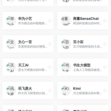
华为小艺
商量SenseChat
华为推出的AI智能助手网页端，深度整合鸿蒙生态和华为云服务。面向华为设备用户，支持语音交互、智能问答、设备控制等功能，与华为硬件生态无缝衔接。
商汤科技推出的AI对话平台，结合计算机视觉和自然语言处理技术。面向企业用户和开发者，支持多模态交互，视觉理解能力强，适合智能客服和内容创作场景。
文心一言
百小应
百度研发的知识增强大语言模型，深度融合百度知识图谱和搜索能力。面向中文用户，提供知识问答、文本创作、逻辑推理等服务，中文语境理解准确，知识覆盖面广。
百川智能研发的大语言模型助手，专注于中文理解和生成。面向中文用户，提供知识问答、文本创作、代码辅助等服务，模型参数规模大，中文表达流畅自然。
天工AI
书生大模型
昆仑万维推出的AI智能助手，集成搜索、对话、创作等多种能力。面向普通用户和内容创作者，支持联网搜索、文本生成、图像理解等功能，响应速度快，免费使用。
上海人工智能实验室研发的开源大模型系列，支持多尺度和多模态。面向研究机构和开发者，开源生态完善，学术研究背景深厚，适合科研和定制开发。
讯飞星火
Kimi
科大讯飞研发的认知智能大模型，深度融合语音识别和自然语言处理技术。面向企业用户和教育领域，提供语音交互、文档处理、代码生成等服务，中文语音识别准确率高。
月之暗面推出的AI智能助手，核心优势在于超长文本处理能力，支持20万字以上文档分析。面向学术研究者、职场人士和内容创作者，提供文档解读、PPT生成、联网搜索等综合服务。