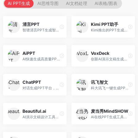
AI PPT生成
AI思维导图
AI文档处理
AI表格/图表
清言PPT
Kimi PPT助手
智谱清言PPT生成智能体，基于GLM大模型。面向智谱用户，支持对话生成PPT、内容优化等服务，与智谱生态深度整合。
Kimi推出的PPT生成智能体，整合长文本处理能力。面向职场人士和学生，支持文档解析、PPT生成、内容优化等服务，与Kimi生态深度整合。
AiPPT
VoxDeck
AI快速生成高质量PPT平台，支持主题定制。面向职场人士和学生，提供一键生成、模板选择、内容优化等服务，PPT制作速度快，设计质量高。
创新AI演示文稿生成工具，支持语音交互创作。面向职场人士，支持语音输入、PPT生成、内容优化等功能，语音创作体验便捷。
ChatPPT
讯飞智文
对话生成PPT平台，支持自然语言交互创作。面向职场人士和教育工作者，通过对话方式完成PPT制作，交互体验友好，创作过程直观。
科大讯飞一键生成PPT和Word工具，整合语音技术。面向职场人士，支持语音输入、文档生成、格式调整等功能，办公效率显著提升。
Beautiful.ai
麦当秀MindSHOW
AI演示文稿设计工具，专注于自动化设计排版。面向职场人士，提供智能排版、模板选择、设计优化等服务，设计美观度高。
AI在线PPT生成工具，支持思维导图转PPT。面向职场人士，提供思维导图导入、PPT生成、模板选择等服务，思维导图转PPT效率高。