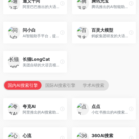
通义千问
腾讯元宝
阿里巴巴推出的大语言模型平台，提供对话问答、文档处理、图像理解、代码编写等全方位AI服务。面向企业用户和个人开发者，集成阿里云生态，支持多模态交互，企业级安全保障。
腾讯推出的AI智能助手，整合微信生态和腾讯云服务。面向普通用户和企业客户，支持文档解析、图像理解、联网搜索等功能，与腾讯产品无缝衔接，办公协作便捷。
问小白
百灵大模型
AI智能助手平台，提供知识问答、文本创作、文档处理等服务。面向普通用户和职场人士，操作简便，响应速度快，支持多场景应用。
蚂蚁集团研发的大语言模型平台，专注于金融科技和企业服务。面向金融机构和企业客户，提供智能客服、风险分析、文档处理等服务，金融场景理解深入。
长猫LongCat
美团自研的大语言模型对话平台，专注于本地生活服务场景。面向美团生态用户，提供智能推荐、服务问答等功能，本地生活知识覆盖全面。
国内AI搜索引擎
国际AI搜索引擎
学术AI搜索
夸克AI
点点
阿里推出的AI搜索助手，整合搜索与AI功能。面向年轻用户，提供智能搜索、文档处理、学习辅助等服务，与夸克生态深度整合。
小红书推出的AI搜索应用，专注于生活方式内容搜索。面向小红书用户，提供生活攻略、消费决策、内容推荐等服务，生活方式内容丰富。
心流
360AI搜索