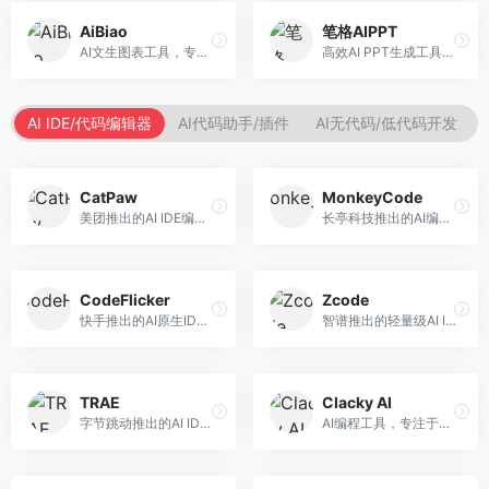
AiBiao
笔格AIPPT
AI文生图表工具，专注于数据可视化展示。面向数据分析师和职场人士，提供图表生成、数据可视化、PPT嵌入等服务，数据展示专业。
高效AI PPT生成工具，专注于演示文稿智能创作。面向职场人士，支持主题输入、内容生成、设计美化等功能，PPT制作效率高。
AI IDE/代码编辑器
AI代码助手/插件
AI无代码/低代码开发
CatPaw
MonkeyCode
美团推出的AI IDE编程工具，专注于本地开发生态。面向开发者，提供智能代码补全、代码生成、项目管理等服务，本地开发体验好。
长亭科技推出的AI编程助手，专注于安全开发。面向开发者，提供代码生成、安全检测、漏洞修复等服务，安全开发能力强。
CodeFlicker
Zcode
快手推出的AI原生IDE，专注于短视频相关开发。面向快手生态开发者，提供代码生成、调试辅助等服务，与快手开发生态深度整合。
智谱推出的轻量级AI IDE，基于GLM模型。面向开发者，提供智能代码补全、代码生成、错误检测等服务，中文编程支持好。
TRAE
Clacky AI
字节跳动推出的AI IDE编程工具，深度集成大模型能力。面向开发者，提供智能代码补全、代码解释、重构优化等服务，编程效率显著提升。
AI编程工具，专注于代码智能生成与优化。面向开发者，提供代码生成、代码重构、错误修复等服务，编程效率高。