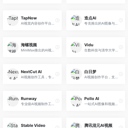
TapNow
造点AI
AI视觉内容创作平台，整合图像与视频生成能力。面向内容创作者，提供文生图、文生视频、智能编辑等服务，创作工具丰富，一站式体验便捷。
夸克推出的AI图像与视频创作平台。面向普通用户和内容创作者，提供文生图、文生视频等功能，操作简便，与夸克生态深度整合。
海螺视频
Vidu
MiniMax推出的AI视频生成工具，支持高质量视频创作。面向内容创作者，提供文生视频、视频编辑等功能，生成速度快，视频效果自然流畅。
生数科技与清华大学联合研发的AI视频生成大模型。面向视频创作者和内容生产者，支持文生视频、图生视频，视频质量高，物理运动理解准确，国产视频生成领先工具。
NextCut AI
白日梦
AI视频创作工具，专注于智能剪辑和视频生成。面向视频创作者，提供智能剪辑、视频生成、特效添加等功能，剪辑效率高，适合快节奏内容生产。
AI视频创作平台，支持生成长达50分钟的长视频内容。面向长视频创作者和内容生产者，支持故事视频生成、视频编辑等功能，适合叙事性内容创作。
Runway
Pollo AI
专业级AI视频制作工具，支持视频生成与编辑。面向影视制作人和创意工作者，提供文生视频、视频编辑、绿幕抠像等专业功能，视频处理能力强，适合专业创作场景。
一站式AI图像和视频创作平台，整合多种生成工具。面向内容创作者，提供文生图、文生视频、视频编辑等服务，创作工具全面，一站式体验便捷。
Stable Video
腾讯混元AI视频