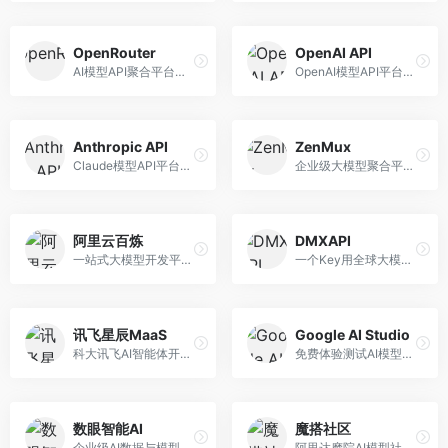
OpenRouter
OpenAI API
AI模型API聚合平台，整合多种主流大模型。面向开发者，提供统一API接口、模型对比、成本优化等服务，模型选择灵活。
OpenAI模型API平台，提供GPT系列模型服务。面向开发者，提供模型API、微调服务、Assistants API等，是AI开发领域的基础设施。
Anthropic API
ZenMux
Claude模型API平台，专注于安全可靠的AI服务。面向开发者，提供Claude系列模型API、安全特性、企业级服务等，API质量高。
企业级大模型聚合平台，专注于企业AI服务。面向企业用户，提供多模型管理、安全合规、成本优化等服务，企业级功能完善。
阿里云百炼
DMXAPI
一站式大模型开发平台，深度整合阿里云服务。面向企业开发者和AI团队，提供模型训练、微调、部署、应用开发等全流程服务，企业级功能完善。
一个Key用全球大模型的聚合平台。面向开发者，提供多模型统一API、简化接入、成本控制等服务，接入便捷。
讯飞星辰MaaS
Google AI Studio
科大讯飞AI智能体开发平台，专注于企业级模型服务。面向企业用户，提供模型调用、智能体创建、行业解决方案等服务，中文能力突出。
免费体验测试AI模型的平台，深度整合Google生态。面向开发者和研究者，提供Gemini模型体验、API密钥管理、提示词测试等服务，免费使用。
数眼智能AI
魔搭社区
企业级AI数据与模型服务平台，专注于数据驱动AI。面向企业用户，提供数据管理、模型训练、部署服务等，数据治理能力强。
阿里达摩院AI模型社区，专注于中文AI生态。面向中文开发者，提供开源模型、数据集、开发工具等资源，中文模型丰富。