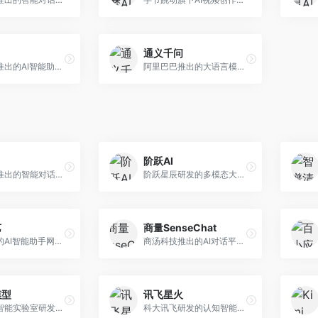
通义千问
月之暗面推出的AI智能助手，核心优势在于超长文本处理能力，支持20万字以上文档分析。面向学术研究者、职场人士和内容创作者，提供文档解读、PPT生成、联网搜索等综合服务。
阿里巴巴推出的大语言模型平台，提供对话问答、文档处理、图像理解、代码编写等全方位AI服务。面向企业用户和个人开发者，集成阿里云生态，支持多模态交互，企业级安全保障。
阶跃AI
字节跳动推出的智能对话助手平台，提供文本创作、知识问答、英语学习等多种AI服务。面向普通用户和内容创作者，支持多轮对话和文件解析，免费使用，响应速度快，中文理解能力强。
阶跃星辰研发的多模态大模型平台，支持文本、图像、视频的综合理解与生成。面向创作者和企业客户，提供内容创作、智能分析等服务，多模态能力突出。
艺
商量SenseChat
华为推出的AI智能助手网页端，深度整合鸿蒙生态和华为云服务。面向华为设备用户，支持语音交互、智能问答、设备控制等功能，与华为硬件生态无缝衔接。
商汤科技推出的AI对话平台，结合计算机视觉和自然语言处理技术。面向企业用户和开发者，支持多模态交互，视觉理解能力强，适合智能客服和内容创作场景。
模型
讯飞星火
上海人工智能实验室研发的开源大模型系列，支持多尺度和多模态。面向研究机构和开发者，开源生态完善，学术研究背景深厚，适合科研和定制开发。
科大讯飞研发的认知智能大模型，深度融合语音识别和自然语言处理技术。面向企业用户和教育领域，提供语音交互、文档处理、代码生成等服务，中文语音识别准确率高。