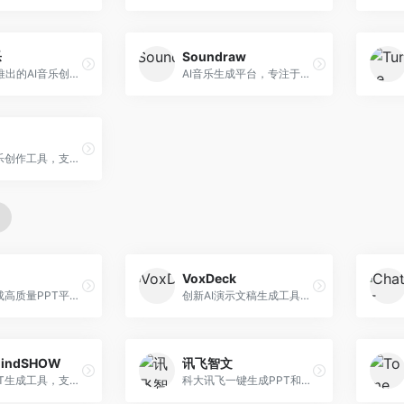
乐
Soundraw
字节跳动推出的AI音乐创作平台，支持多风格音乐生成。面向内容创作者和音乐爱好者，提供歌词创作、旋律生成、编曲制作等服务，创作效率高，适合短视频配乐。
AI音乐生成平台，专注于免版税音乐创作。面向视频创作者和内容制作者，提供背景音乐生成、音乐定制等服务，音乐版权清晰，适合视频配乐场景。
在线AI音乐创作工具，支持歌词与旋律一体化生成。面向内容创作者和音乐爱好者，提供歌词创作、旋律生成、音乐制作等服务，操作简便，创作速度快。
VoxDeck
AI快速生成高质量PPT平台，支持主题定制。面向职场人士和学生，提供一键生成、模板选择、内容优化等服务，PPT制作速度快，设计质量高。
创新AI演示文稿生成工具，支持语音交互创作。面向职场人士，支持语音输入、PPT生成、内容优化等功能，语音创作体验便捷。
indSHOW
讯飞智文
AI在线PPT生成工具，支持思维导图转PPT。面向职场人士，提供思维导图导入、PPT生成、模板选择等服务，思维导图转PPT效率高。
科大讯飞一键生成PPT和Word工具，整合语音技术。面向职场人士，支持语音输入、文档生成、格式调整等功能，办公效率显著提升。