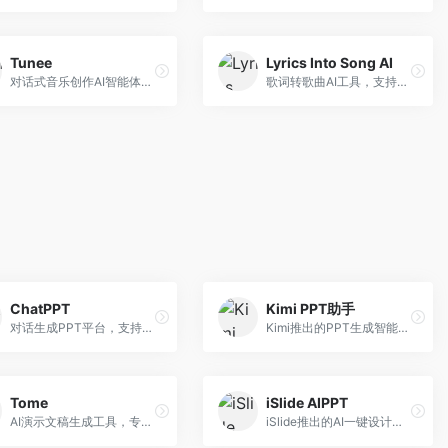
Tunee
Lyrics Into Song AI
对话式音乐创作AI智能体，支持自然语言交互创作。面向音乐爱好者，通过对话方式完成音乐创作，交互体验友好，创作过程直观。
歌词转歌曲AI工具，支持将歌词转化为完整歌曲。面向歌词创作者和音乐爱好者，提供歌词谱曲、编曲制作等服务，歌词音乐化效率高。
ChatPPT
Kimi PPT助手
对话生成PPT平台，支持自然语言交互创作。面向职场人士和教育工作者，通过对话方式完成PPT制作，交互体验友好，创作过程直观。
Kimi推出的PPT生成智能体，整合长文本处理能力。面向职场人士和学生，支持文档解析、PPT生成、内容优化等服务，与Kimi生态深度整合。
Tome
iSlide AIPPT
AI演示文稿生成工具，专注于故事化演示创作。面向创业者和营销人员，提供故事叙述、视觉设计、内容生成等服务，演示文稿叙事性强。
iSlide推出的AI一键设计精美PPT工具。面向PPT设计用户，提供模板库、内容生成、设计优化等服务，与iSlide插件深度整合。