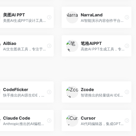
美图AI PPT
NarraLand
美图AI生成PPT设计工具，整合图像处理能力。面向设计师和职场人士，提供PPT生成、图片美化、设计优化等服务，视觉设计美观。
AI智能演示内容创作平台，专注于叙事演示。面向内容创作者，提供故事创作、演示生成、动画设计等服务，演示内容生动有趣。
AiBiao
笔格AIPPT
AI文生图表工具，专注于数据可视化展示。面向数据分析师和职场人士，提供图表生成、数据可视化、PPT嵌入等服务，数据展示专业。
高效AI PPT生成工具，专注于演示文稿智能创作。面向职场人士，支持主题输入、内容生成、设计美化等功能，PPT制作效率高。
CodeFlicker
Zcode
快手推出的AI原生IDE，专注于短视频相关开发。面向快手生态开发者，提供代码生成、调试辅助等服务，与快手开发生态深度整合。
智谱推出的轻量级AI IDE，基于GLM模型。面向开发者，提供智能代码补全、代码生成、错误检测等服务，中文编程支持好。
Claude Code
Cursor
Anthropic推出的AI编程工具，基于Claude模型。面向开发者，提供代码生成、代码审查、调试辅助等服务，代码质量高，推理能力强。
AI代码编辑器，集成GPT-4模型，专注于智能编程辅助。面向开发者，提供代码生成、代码解释、错误修复等服务，编程体验流畅，开发效率高。