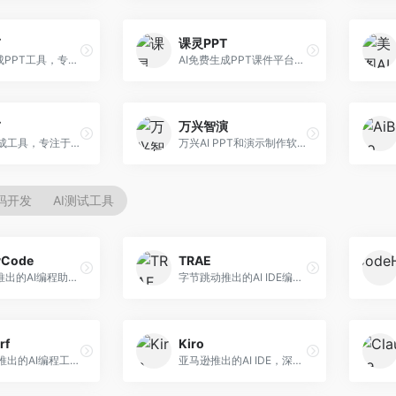
T
课灵PPT
AI一键生成PPT工具，专注于快速演示文稿制作。面向职场人士，支持主题输入、内容生成、模板套用等功能，PPT生成速度快，适合紧急制作场景。
AI免费生成PPT课件平台，专注于教育场景。面向教师和教育工作者，提供课件生成、教学设计、模板选择等服务，教育适配性强。
T
万兴智演
AI PPT生成工具，专注于演示文稿智能创作。面向职场人士，支持主题输入、内容生成、设计美化等功能，PPT制作效率高。
万兴AI PPT和演示制作软件，整合视频演示功能。面向职场人士和教育工作者，提供PPT生成、演示录制、视频制作等服务，演示功能完善。
代码开发
AI测试工具
yCode
TRAE
长亭科技推出的AI编程助手，专注于安全开发。面向开发者，提供代码生成、安全检测、漏洞修复等服务，安全开发能力强。
字节跳动推出的AI IDE编程工具，深度集成大模型能力。面向开发者，提供智能代码补全、代码解释、重构优化等服务，编程效率显著提升。
rf
Kiro
Codeium推出的AI编程工具，专注于代码智能辅助。面向开发者，提供代码补全、代码生成、代码解释等服务，多语言支持完善。
亚马逊推出的AI IDE，深度整合AWS云服务。面向AWS开发者，提供代码生成、云服务集成、部署自动化等服务，与AWS生态无缝衔接。