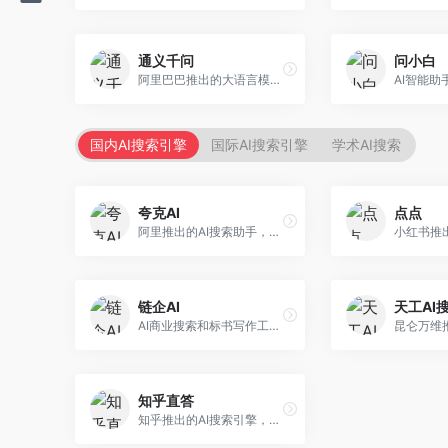
通义千问
问小白
阿里巴巴推出的大语言模型平台，提供对话问答、文档处理、图像理解、代码编写等全方位AI服务。面向企业用户和个人开发者，集成阿里云生态，支持多模态交互，企业级安全保障。
国内AI搜索引擎
国际AI搜索引擎
学术AI搜索
夸克AI
点点
阿里推出的AI搜索助手，整合搜索与AI功能。面向年轻用户，提供智能搜索、文档处理、学习辅助等服务，与夸克生态深度整合。
链企AI
天工AI
AI商业搜索和标书写作工具，专注于企业服务场景。面向企业用户，提供商业信息搜索、标书生成、企业分析等服务，商业信息专业。
知乎直答
知乎推出的AI搜索引擎，专注于知识问答场景。面向知识获取者，提供知乎内容搜索、智能问答、知识整理等服务，专业知识丰富。