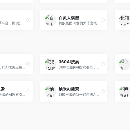
百灵大模型
AI智能助手平台，提供知识问答、文本创作、文档处理等服务。面向普通用户和职场人士，操作简便，响应速度快，支持多场景应用。
蚂蚁集团研发的大语言模型平台，专注于金融科技和企业服务。面向金融机构和企业客户，提供智能客服、风险分析、文档处理等服务，金融场景理解深入。
360AI搜索
小红书推出的AI搜索应用，专注于生活方式内容搜索。面向小红书用户，提供生活攻略、消费决策、内容推荐等服务，生活方式内容丰富。
360推出的AI搜索引擎，专注于安全智能搜索。面向普通用户，提供智能问答、网页搜索、内容整理等服务，安全防护能力强。
搜索
纳米AI搜索
昆仑万维推出的AI搜索引擎，整合大模型与搜索能力。面向普通用户，提供智能问答、深度搜索、内容整理等服务，中文搜索体验好。
360推出的新一代超级AI搜索，深度整合360搜索资源。面向普通用户，提供智能问答、多模态搜索、内容生成等服务，安全可靠。