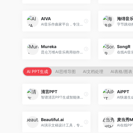
AIVA
海绵音
AI音乐作曲家平台，专注于古典和影视配乐创作。面向影视制作人和游戏开发者，提供原创音乐生成、配乐定制等服务，音乐风格专业，适合影视游戏配乐。
Mureka
SongR
昆仑万维AI音乐商用创作平台，专注于商业音乐授权。面向企业和商业用户，提供版权音乐生成、商用授权等服务，音乐版权清晰，商业应用安全。
AI PPT生成
AI思维导图
AI文档处理
AI表格/图表
清言PPT
AiPPT
智谱清言PPT生成智能体，基于GLM大模型。面向智谱用户，支持对话生成PPT、内容优化等服务，与智谱生态深度整合。
Beautiful.ai
麦当秀M
AI演示文稿设计工具，专注于自动化设计排版。面向职场人士，提供智能排版、模板选择、设计优化等服务，设计美观度高。