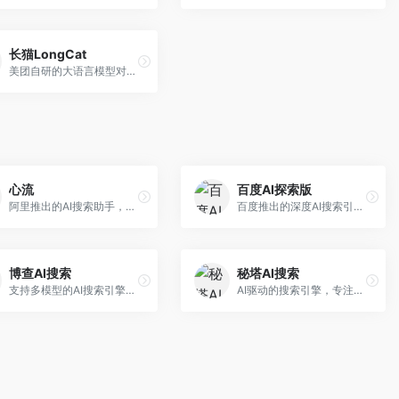
长猫LongCat
美团自研的大语言模型对话平台，专注于本地生活服务场景。面向美团生态用户，提供智能推荐、服务问答等功能，本地生活知识覆盖全面。
心流
百度AI探索版
阿里推出的AI搜索助手，专注于智能信息获取。面向普通用户，提供智能搜索、内容整理、知识问答等服务，与阿里生态深度整合。
百度推出的深度AI搜索引擎，整合百度知识图谱。面向中文用户，提供智能问答、知识探索、内容生成等服务，知识覆盖面广。
博查AI搜索
秘塔AI搜索
支持多模型的AI搜索引擎，整合多种大模型能力。面向AI爱好者，提供多模型搜索、答案对比、深度分析等服务，模型选择灵活。
AI驱动的搜索引擎，专注于无广告直达结果。面向研究者和信息获取需求者，提供深度搜索、来源标注、答案整理等服务，搜索结果干净准确，信息可信度高。