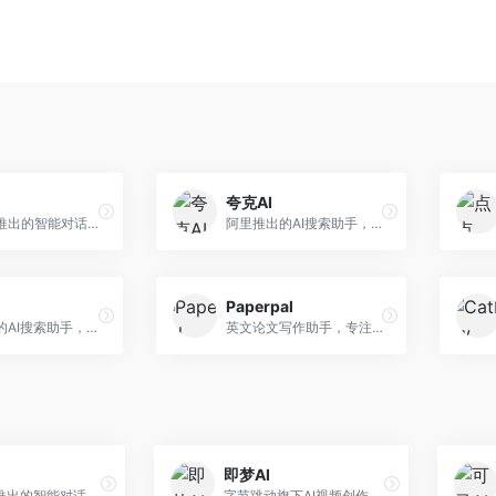
夸克AI
字节跳动推出的智能对话助手平台，提供文本创作、知识问答、英语学习等多种AI服务。面向普通用户和内容创作者，支持多轮对话和文件解析，免费使用，响应速度快，中文理解能力强。
阿里推出的AI搜索助手，整合搜索与AI功能。面向年轻用户，提供智能搜索、文档处理、学习辅助等服务，与夸克生态深度整合。
Paperpal
阿里推出的AI搜索助手，专注于智能信息获取。面向普通用户，提供智能搜索、内容整理、知识问答等服务，与阿里生态深度整合。
英文论文写作助手，专注于学术英语润色。面向需要发表国际期刊的研究者，提供语法检查、学术表达优化、格式规范等服务，英语表达地道专业。
即梦AI
字节跳动推出的智能对话助手平台，提供文本创作、知识问答、英语学习等多种AI服务。面向普通用户和内容创作者，支持多轮对话和文件解析，免费使用，响应速度快，中文理解能力强。
字节跳动旗下AI视频创作平台，支持多模态内容生成。面向内容创作者和营销人员，提供文生视频、图生视频、智能剪辑等功能，中文理解能力强，创作效率高。