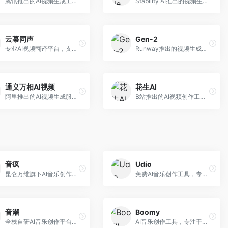
腾讯推出的AI视频生成工具，基于混元大模型。面向腾讯生态用户和内容创作者，支持文生视频、视频编辑等功能，与腾讯产品生态深度整合。
Stability AI推出的视频生成模型，开源可部署。面向开发者和专业创作者，支持视频生成、视频编辑等功能，开源生态完善，定制化程度高。
云幕同声
Gen-2
专业AI视频翻译平台，支持视频多语言配音和字幕生成。面向跨境电商和内容出海从业者，提供视频翻译、配音、字幕生成等服务，多语言支持完善。
Runway推出的视频生成模型，专注于文生视频和视频风格转换。面向影视制作人和创意工作者，支持文本到视频、图像到视频等多种生成模式，视频质量专业级。
通义万相AI视频
花生AI
阿里推出的AI视频生成服务，整合图像与视频创作能力。面向电商和营销从业者，支持商品视频生成、营销视频制作等服务，商业应用场景丰富。
B站推出的AI视频创作工具，专注于短视频内容生成。面向B站创作者，支持视频生成、视频编辑等功能，与B站平台深度整合，创作效率高。
音疯
Udio
昆仑万维旗下AI音乐创作平台，专注于音乐内容生成。面向音乐爱好者和内容创作者，提供多种风格音乐生成，操作简便，创作速度快。
免费AI音乐创作工具，专注于高质量音乐生成。面向音乐创作者和内容制作者，支持多种音乐风格生成，音质专业，创作自由度高，适合专业音乐制作场景。
音潮
Boomy
全栈自研AI音乐创作平台，支持从创作到发布的完整流程。面向独立音乐人和音乐工作室，提供作词作曲、编曲混音、音乐发布等服务，创作工具专业。
AI音乐创作工具，专注于快速音乐生成与发布。面向音乐爱好者和业余创作者，支持一键生成原创音乐，可直接发布到音乐平台，创作门槛低。