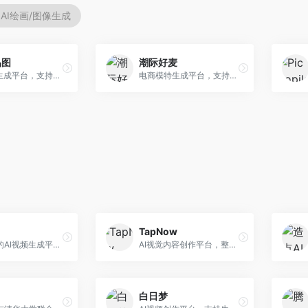
AI绘画/图像生成
品图
潮际好麦
AI商品图生成平台，支持模特换装和场景生成。面向电商卖家，提供商品上身效果展示、场景化商品图生成等服务，电商营销效果显著。
电商模特生成平台，支持AI虚拟模特创作。面向服装和配饰电商，提供模特试穿、商品展示、营销素材生成等服务，模特形象可定制。
TapNow
快手推出的AI视频生成平台，支持文生视频和图生视频，可生成长达2分钟的高质量视频内容。面向短视频创作者和营销人员，操作简便，生成效果逼真，适合商业推广和创意表达。
AI视觉内容创作平台，整合图像与视频生成能力。面向内容创作者，提供文生图、文生视频、智能编辑等服务，创作工具丰富，一站式体验便捷。
白日梦