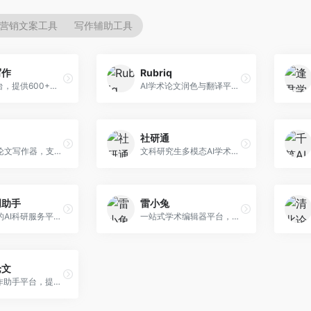
营销文案工具
写作辅助工具
写作
Rubriq
AI写作平台，提供600+写作模板。面向学生、职场人士和内容创作者，支持论文、公文、营销文案等多种文体，模板丰富，一键生成，写作效率大幅提升。
AI学术论文润色与翻译平台。面向国际期刊投稿者，提供论文润色、翻译、格式调整等服务，支持多语言，学术表达专业规范。
社研通
专业英文论文写作器，支持学术论文全流程。面向留学生和国际期刊投稿者，提供英文论文撰写、润色、格式调整等服务，学术英语表达规范。
文科研究生多模态AI学术写作平台。面向文科研究生和社科研究者，提供文献综述、理论分析、定性研究辅助等服务，文科研究方法论支持完善。
创助手
雷小兔
维普推出的AI科研服务平台，整合学术资源与智能写作。面向科研人员和高校师生，提供文献检索、论文写作、查重检测等一站式服务，学术资源权威可靠。
一站式学术编辑器平台，覆盖论文写作全流程。面向高校学生和科研人员，提供选题分析、文献检索、论文生成、查重降重等服务，操作流程清晰，学术写作效率显著提升。
论文
AI论文写作助手平台，提供智能化学术写作支持。面向高校学生，支持多种论文类型生成，提供参考文献管理和格式规范服务，操作流程简单。