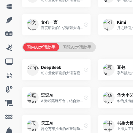
文心一言
Kimi
百度研发的知识增强大语言模型，深度融合百度知识图谱和搜索能力。面向中文用户，提供知识问答、文本创作、逻辑推理等服务，中文语境理解准确，知识覆盖面广。
国内AI对话助手
国际AI对话助手
DeepSeek
豆包
幻方量化研发的大语言模型平台，专注于深度推理和代码生成能力。面向开发者、研究人员和技术爱好者，提供强大的逻辑推理和数学计算功能，开源生态完善，API接口友好。
逗逗AI
华为小
AI游戏陪玩平台，结合游戏理解和自然语言交互技术。面向游戏玩家，提供游戏攻略、陪玩互动、社交聊天等服务，游戏知识丰富，互动体验有趣。
天工AI
书生大
昆仑万维推出的AI智能助手，集成搜索、对话、创作等多种能力。面向普通用户和内容创作者，支持联网搜索、文本生成、图像理解等功能，响应速度快，免费使用。