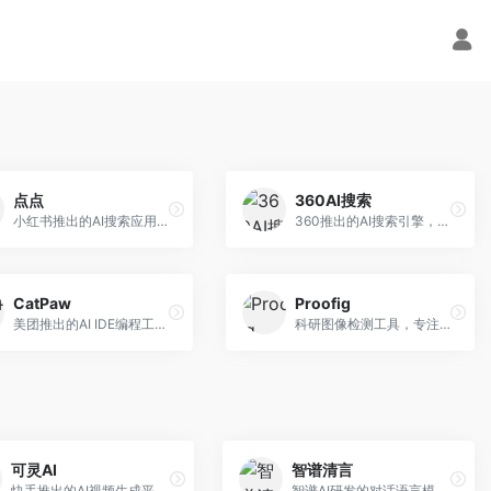
点点
360AI搜索
小红书推出的AI搜索应用，专注于生活方式内容搜索。面向小红书用户，提供生活攻略、消费决策、内容推荐等服务，生活方式内容丰富。
360推出的AI搜索引擎，专注于安全智能搜索。面向普通用户，提供智能问答、网页搜索、内容整理等服务，安全防护能力强。
CatPaw
Proofig
美团推出的AI IDE编程工具，专注于本地开发生态。面向开发者，提供智能代码补全、代码生成、项目管理等服务，本地开发体验好。
科研图像检测工具，专注于学术图像完整性验证。面向科研人员，提供图像检测、重复分析、报告生成等服务，学术检测专业。
可灵AI
智谱清言
快手推出的AI视频生成平台，支持文生视频和图生视频，可生成长达2分钟的高质量视频内容。面向短视频创作者和营销人员，操作简便，生成效果逼真，适合商业推广和创意表达。
智谱AI研发的对话语言模型，支持中英双语交互。面向中文用户和开发者，提供知识问答、代码编写、文档解读等服务，开源生态完善，学术研究背景深厚。