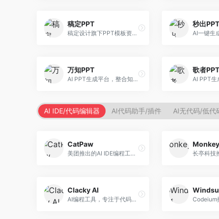
稿定PPT
秒出PP
稿定设计旗下PPT模板资源库，整合AI生成功能。面向设计师和职场人士，提供海量PPT模板、AI内容生成等服务，模板质量高。
万知PPT
歌者PP
AI PPT生成平台，整合知识库与创作功能。面向职场人士，支持内容检索、PPT生成、设计优化等服务，知识整合能力强。
AI IDE/代码编辑器
AI代码助手/插件
AI无代码/低
CatPaw
Monke
美团推出的AI IDE编程工具，专注于本地开发生态。面向开发者，提供智能代码补全、代码生成、项目管理等服务，本地开发体验好。
Clacky AI
Windsu
AI编程工具，专注于代码智能生成与优化。面向开发者，提供代码生成、代码重构、错误修复等服务，编程效率高。