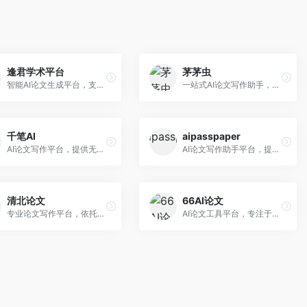
逢君学术平台
茅茅虫
智能AI论文生成平台，支持查重检测。面向高校学生和研究人员，提供论文选题、内容生成、查重修改等一站式服务，学术写作流程完整。
一站式AI论文写作助手，覆盖学术写作全场景。面向高校学生和科研人员，提供开题报告、文献综述、论文正文等写作服务，支持多学科多类型论文，操作简便。
千笔AI
aipasspaper
AI论文写作平台，提供无限改稿服务。面向高校学生和学术研究者，支持论文选题、大纲生成、内容撰写、查重修改等全流程服务，改稿次数不限，服务质量有保障。
AI论文写作助手平台，提供智能化的学术写作支持。面向大学生和研究人员，支持多种学科论文生成，提供参考文献管理和格式规范服务，写作效率高。
清北论文
66AI论文
专业论文写作平台，依托高校学术资源。面向本科生和研究生，提供论文指导、写作辅助、查重检测等服务，学术规范性强，适合追求高质量论文的用户。
AI论文工具平台，专注于高质量低查重论文生成。面向大学生和研究生，提供论文写作、降重修改等服务，生成内容原创度高，查重率低。