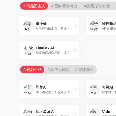
AI商品图生成
AI图像增强/修复
AI抠图/背景移除
摹小仙
绘蛙商
AI模特商拍工具，专注于服装电商。面向服装电商卖家，提供虚拟模特试穿、商品展示图生成等服务，模特形象多样，拍摄成本低。
LinkFox AI
跨境电商AI商品图生成工具。面向跨境电商卖家，支持多语言商品图生成、模特替换、场景优化等服务，适配海外电商平台需求。
AI视频生成
AI数字人视频
AI视频编辑
即梦AI
可灵AI
字节跳动旗下AI视频创作平台，支持多模态内容生成。面向内容创作者和营销人员，提供文生视频、图生视频、智能剪辑等功能，中文理解能力强，创作效率高。
NextCut AI
Vidu