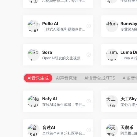
AI视频创作工具，专注于智能剪辑和视频生成。面向视频创作者，提供智能剪辑、视频生成、特效添加等功能，剪辑效率高，适合快节奏内容生产。
Pollo AI
Runwa
一站式AI图像和视频创作平台，整合多种生成工具。面向内容创作者，提供文生图、文生视频、视频编辑等服务，创作工具全面，一站式体验便捷。
Sora
OpenAI研发的文生视频大模型，可根据文字描述生成长达60秒的高清视频。面向影视创作者、广告从业者和内容生产者，视频连贯性强，物理世界理解准确，代表了AI视频生成的最高水平。
AI音乐生成
AI声音克隆
AI语音合成/TTS
AI语音
Nafy AI
天工Sky
在线AI音乐生成器，专注于快速音乐创作。面向内容创作者，支持多种风格音乐生成，操作简便，生成速度快，适合快速配乐需求。
音述AI
天谱乐
全球首个AI音乐社区平台，整合创作与分享功能。面向音乐创作者和爱好者，提供音乐创作、作品分享、社区交流等服务，社区氛围活跃。