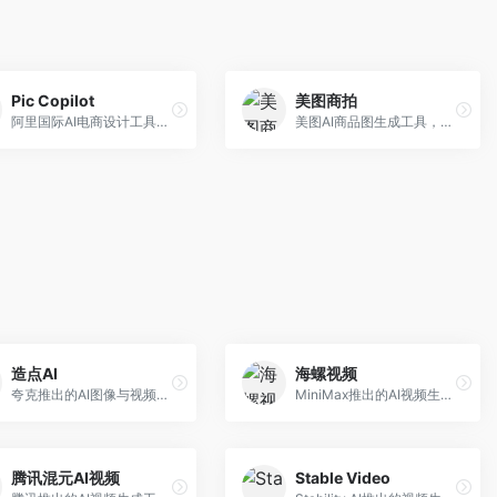
Pic Copilot
美图商拍
阿里国际AI电商设计工具，专注于跨境电商。面向跨境电商卖家，提供商品图优化、营销海报生成、多语言适配等服务，海外市场适配性强。
美图AI商品图生成工具，整合美图生态。面向电商卖家，提供商品图美化、模特替换、场景生成等服务，移动端操作便捷。
造点AI
海螺视频
夸克推出的AI图像与视频创作平台。面向普通用户和内容创作者，提供文生图、文生视频等功能，操作简便，与夸克生态深度整合。
MiniMax推出的AI视频生成工具，支持高质量视频创作。面向内容创作者，提供文生视频、视频编辑等功能，生成速度快，视频效果自然流畅。
腾讯混元AI视频
Stable Video