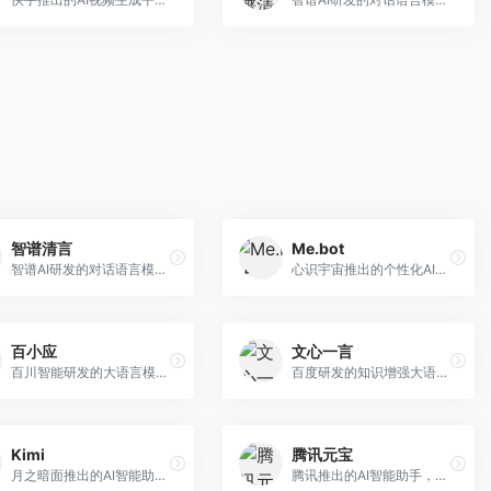
智谱清言
Me.bot
智谱AI研发的对话语言模型，支持中英双语交互。面向中文用户和开发者，提供知识问答、代码编写、文档解读等服务，开源生态完善，学术研究背景深厚。
心识宇宙推出的个性化AI伴侣，专注于情感交互和个人助理服务。面向个人用户，支持日程管理、情感陪伴、知识问答等功能，交互体验人性化。
百小应
文心一言
百川智能研发的大语言模型助手，专注于中文理解和生成。面向中文用户，提供知识问答、文本创作、代码辅助等服务，模型参数规模大，中文表达流畅自然。
百度研发的知识增强大语言模型，深度融合百度知识图谱和搜索能力。面向中文用户，提供知识问答、文本创作、逻辑推理等服务，中文语境理解准确，知识覆盖面广。
Kimi
腾讯元宝
月之暗面推出的AI智能助手，核心优势在于超长文本处理能力，支持20万字以上文档分析。面向学术研究者、职场人士和内容创作者，提供文档解读、PPT生成、联网搜索等综合服务。
腾讯推出的AI智能助手，整合微信生态和腾讯云服务。面向普通用户和企业客户，支持文档解析、图像理解、联网搜索等功能，与腾讯产品无缝衔接，办公协作便捷。