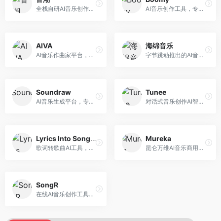
全栈自研AI音乐创作平台，支持从创作到发布的完整流程。面向独立音乐人和音乐工作室，提供作词作曲、编曲混音、音乐发布等服务，创作工具专业。
AI音乐创作工具，专注于快速音乐生成与发布。面向音乐爱好者和业余创作者，支持一键生成原创音乐，可直接发布到音乐平台，创作门槛低。
AIVA
海绵音乐
AI音乐作曲家平台，专注于古典和影视配乐创作。面向影视制作人和游戏开发者，提供原创音乐生成、配乐定制等服务，音乐风格专业，适合影视游戏配乐。
字节跳动推出的AI音乐创作平台，支持多风格音乐生成。面向内容创作者和音乐爱好者，提供歌词创作、旋律生成、编曲制作等服务，创作效率高，适合短视频配乐。
Soundraw
Tunee
AI音乐生成平台，专注于免版税音乐创作。面向视频创作者和内容制作者，提供背景音乐生成、音乐定制等服务，音乐版权清晰，适合视频配乐场景。
对话式音乐创作AI智能体，支持自然语言交互创作。面向音乐爱好者，通过对话方式完成音乐创作，交互体验友好，创作过程直观。
Lyrics Into Song AI
Mureka
歌词转歌曲AI工具，支持将歌词转化为完整歌曲。面向歌词创作者和音乐爱好者，提供歌词谱曲、编曲制作等服务，歌词音乐化效率高。
昆仑万维AI音乐商用创作平台，专注于商业音乐授权。面向企业和商业用户，提供版权音乐生成、商用授权等服务，音乐版权清晰，商业应用安全。
SongR
在线AI音乐创作工具，支持歌词与旋律一体化生成。面向内容创作者和音乐爱好者，提供歌词创作、旋律生成、音乐制作等服务，操作简便，创作速度快。