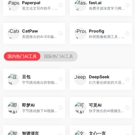
Paperpal
fast.ai
英文论文写作助手，专注于学术英语润色。面向需要发表国际期刊的研究者，提供语法检查、学术表达优化、格式规范等服务，英语表达地道专业。
免费开源深度学习网站，专注于实用AI教学。面向开发者，提供免费深度学习课程、实战项目、代码库等资源，学习门槛低。
CatPaw
Proofig
美团推出的AI IDE编程工具，专注于本地开发生态。面向开发者，提供智能代码补全、代码生成、项目管理等服务，本地开发体验好。
科研图像检测工具，专注于学术图像完整性验证。面向科研人员，提供图像检测、重复分析、报告生成等服务，学术检测专业。
国内热门AI工具
国际热门AI工具
豆包
DeepSeek
字节跳动推出的智能对话助手平台，提供文本创作、知识问答、英语学习等多种AI服务。面向普通用户和内容创作者，支持多轮对话和文件解析，免费使用，响应速度快，中文理解能力强。
幻方量化研发的大语言模型平台，专注于深度推理和代码生成能力。面向开发者、研究人员和技术爱好者，提供强大的逻辑推理和数学计算功能，开源生态完善，API接口友好。
即梦AI
可灵AI
字节跳动旗下AI视频创作平台，支持多模态内容生成。面向内容创作者和营销人员，提供文生视频、图生视频、智能剪辑等功能，中文理解能力强，创作效率高。
快手推出的AI视频生成平台，支持文生视频和图生视频，可生成长达2分钟的高质量视频内容。面向短视频创作者和营销人员，操作简便，生成效果逼真，适合商业推广和创意表达。
智谱清言
文心一言