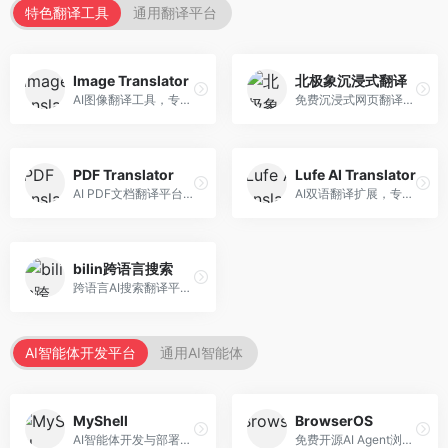
特色翻译工具
通用翻译平台
Image Translator
北极象沉浸式翻译
AI图像翻译工具，专注于图片文字翻译。面向设计师和电商从业者，提供图片文字识别、翻译、替换等服务，图像翻译效果好。
免费沉浸式网页翻译工具，专注于阅读体验。面向普通用户，提供网页双语翻译、文档翻译等服务，免费使用，翻译质量高。
PDF Translator
Lufe AI Translator
AI PDF文档翻译平台，专注于文档本地化。面向商务人士，提供PDF翻译、格式保留、批量处理等服务，文档翻译专业。
AI双语翻译扩展，专注于浏览器翻译场景。面向外语内容阅读者，提供网页双语翻译、划词翻译等服务，浏览器集成便捷。
bilin跨语言搜索
跨语言AI搜索翻译平台，专注于信息获取。面向研究者和内容创作者，提供跨语言搜索、内容翻译、信息整合等服务，跨语言检索能力强。
AI智能体开发平台
通用AI智能体
MyShell
BrowserOS
AI智能体开发与部署平台，专注于语音交互智能体。面向开发者，提供语音智能体创建、部署服务、社区分享等功能，语音交互能力强。
免费开源AI Agent浏览器，专注于浏览器自动化。面向开发者，提供浏览器控制、任务自动化、API接口等服务，开源免费。