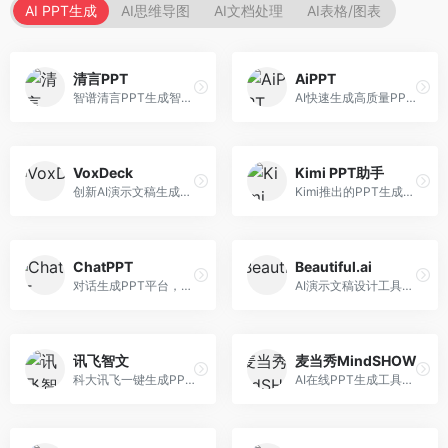
AI PPT生成
AI思维导图
AI文档处理
AI表格/图表
清言PPT
AiPPT
智谱清言PPT生成智能体，基于GLM大模型。面向智谱用户，支持对话生成PPT、内容优化等服务，与智谱生态深度整合。
AI快速生成高质量PPT平台，支持主题定制。面向职场人士和学生，提供一键生成、模板选择、内容优化等服务，PPT制作速度快，设计质量高。
VoxDeck
Kimi PPT助手
创新AI演示文稿生成工具，支持语音交互创作。面向职场人士，支持语音输入、PPT生成、内容优化等功能，语音创作体验便捷。
Kimi推出的PPT生成智能体，整合长文本处理能力。面向职场人士和学生，支持文档解析、PPT生成、内容优化等服务，与Kimi生态深度整合。
ChatPPT
Beautiful.ai
对话生成PPT平台，支持自然语言交互创作。面向职场人士和教育工作者，通过对话方式完成PPT制作，交互体验友好，创作过程直观。
AI演示文稿设计工具，专注于自动化设计排版。面向职场人士，提供智能排版、模板选择、设计优化等服务，设计美观度高。
讯飞智文
麦当秀MindSHOW
科大讯飞一键生成PPT和Word工具，整合语音技术。面向职场人士，支持语音输入、文档生成、格式调整等功能，办公效率显著提升。
AI在线PPT生成工具，支持思维导图转PPT。面向职场人士，提供思维导图导入、PPT生成、模板选择等服务，思维导图转PPT效率高。