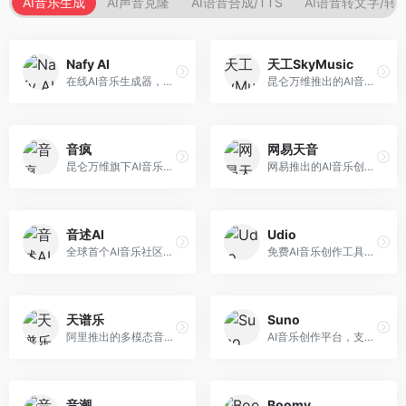
AI音乐生成
AI声音克隆
AI语音合成/TTS
AI语音转文字/转
Nafy AI
天工SkyMusic
在线AI音乐生成器，专注于快速音乐创作。面向内容创作者，支持多种风格音乐生成，操作简便，生成速度快，适合快速配乐需求。
昆仑万维推出的AI音乐创作平台，基于天工大模型。面向音乐创作者，支持歌词生成、旋律创作、音乐编曲等服务，中文音乐创作能力强。
音疯
网易天音
昆仑万维旗下AI音乐创作平台，专注于音乐内容生成。面向音乐爱好者和内容创作者，提供多种风格音乐生成，操作简便，创作速度快。
网易推出的AI音乐创作工具，支持作词、作曲与编曲。面向音乐爱好者和独立音乐人，提供歌词生成、旋律创作、编曲制作等服务，与网易云音乐生态深度整合。
音述AI
Udio
全球首个AI音乐社区平台，整合创作与分享功能。面向音乐创作者和爱好者，提供音乐创作、作品分享、社区交流等服务，社区氛围活跃。
免费AI音乐创作工具，专注于高质量音乐生成。面向音乐创作者和内容制作者，支持多种音乐风格生成，音质专业，创作自由度高，适合专业音乐制作场景。
天谱乐
Suno
阿里推出的多模态音乐生成平台，整合音频与文本理解能力。面向内容创作者，支持歌词生成、旋律创作、音乐编辑等服务，与阿里生态深度整合。
AI音乐创作平台，支持通过文字描述生成完整歌曲，包含歌词、旋律和人声。面向音乐爱好者、内容创作者和独立音乐人，操作门槛低，创作速度快，支持多种音乐风格，为音乐创作带来全新可能。
音潮
Boomy