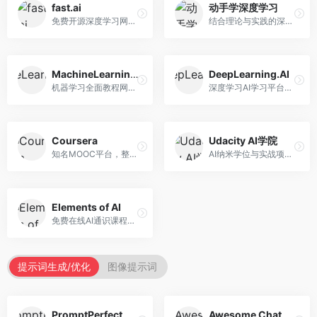
fast.ai
动手学深度学习
免费开源深度学习网站，专注于实用AI教学。面向开发者，提供免费深度学习课程、实战项目、代码库等资源，学习门槛低。
结合理论与实践的深度学习教材，专注于代码驱动学习。面向学生和开发者，提供深度学习理论、代码实现、练习题等资源，学习体验好。
MachineLearningMastery
DeepLearning.AI
机器学习全面教程网站，专注于实用技能教学。面向开发者，提供机器学习算法、Python实现、项目实战等教程，实用性强。
深度学习AI学习平台，由吴恩达创立。面向AI学习者，提供深度学习专项课程、AI新闻、技术社区等资源，课程质量权威。
Coursera
Udacity AI学院
知名MOOC平台，整合全球顶尖大学课程资源。面向学习者，提供AI、机器学习、深度学习等课程，证书认可度高，课程质量专业。
AI纳米学位与实战项目平台，专注于职业导向学习。面向AI从业者，提供机器学习、深度学习、计算机视觉等纳米学位，项目实战性强。
Elements of AI
免费在线AI通识课程，专注于AI基础知识普及。面向普通大众，提供AI概念、原理、应用等入门知识，语言通俗易懂。
提示词生成/优化
图像提示词
PromptPerfect
Awesome ChatGPT Prompts