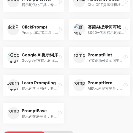
提示词优化工具，专注于提示词质量提升。面向AI用户，提供提示词优化、效果测试、版本对比等服务，提示词优化专业。
ChatGPT提示词模板库，专注于实用提示词收集。面向ChatGPT用户，提供提示词模板、使用场景、效果展示等资源，模板实用性强。
ClickPrompt
幂简AI提示词商城
Prompt编写者工具，专注于提示词创作辅助。面向提示词创作者，提供提示词编辑、测试、分享等服务，创作工具完善。
3000+优质提示词模板平台，专注于中文提示词。面向中文AI用户，提供提示词模板、分类检索、一键使用等服务，中文提示词丰富。
Google AI提示词库
PromptPilot
Google官方提示词库，专注于Gemini模型优化。面向开发者，提供官方提示词指南、最佳实践、示例代码等资源，权威性强。
字节跳动AI提示词平台，专注于提示词优化与管理。面向AI用户，提供提示词优化、效果测试、团队协作等服务，企业级功能完善。
Learn Prompting
PromptHero
提示词学习网站，专注于提示词工程教育。面向AI学习者，提供提示词教程、最佳实践、案例研究等资源，教学内容系统。
AI提示词搜索平台，整合多种AI工具提示词资源。面向AI创作者，提供提示词搜索、模板库、社区分享等服务，提示词资源丰富。
PromptBase
提示词交易平台，专注于高质量提示词买卖。面向AI创作者，提供提示词交易、模板购买、创作者收益等服务，提示词质量高。