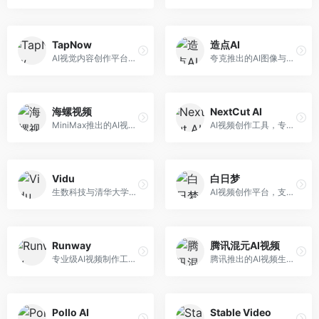
TapNow
造点AI
AI视觉内容创作平台，整合图像与视频生成能力。面向内容创作者，提供文生图、文生视频、智能编辑等服务，创作工具丰富，一站式体验便捷。
夸克推出的AI图像与视频创作平台。面向普通用户和内容创作者，提供文生图、文生视频等功能，操作简便，与夸克生态深度整合。
海螺视频
NextCut AI
MiniMax推出的AI视频生成工具，支持高质量视频创作。面向内容创作者，提供文生视频、视频编辑等功能，生成速度快，视频效果自然流畅。
AI视频创作工具，专注于智能剪辑和视频生成。面向视频创作者，提供智能剪辑、视频生成、特效添加等功能，剪辑效率高，适合快节奏内容生产。
Vidu
白日梦
生数科技与清华大学联合研发的AI视频生成大模型。面向视频创作者和内容生产者，支持文生视频、图生视频，视频质量高，物理运动理解准确，国产视频生成领先工具。
AI视频创作平台，支持生成长达50分钟的长视频内容。面向长视频创作者和内容生产者，支持故事视频生成、视频编辑等功能，适合叙事性内容创作。
Runway
腾讯混元AI视频
专业级AI视频制作工具，支持视频生成与编辑。面向影视制作人和创意工作者，提供文生视频、视频编辑、绿幕抠像等专业功能，视频处理能力强，适合专业创作场景。
腾讯推出的AI视频生成工具，基于混元大模型。面向腾讯生态用户和内容创作者，支持文生视频、视频编辑等功能，与腾讯产品生态深度整合。
Pollo AI
Stable Video