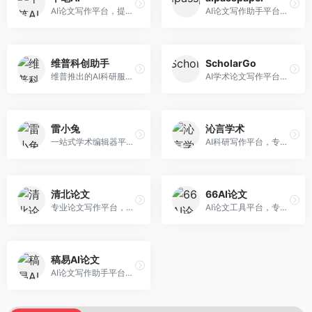
AI论文写作平台，提供无限改稿服务。面向高校学生和学术研究者，支持论文选题、大纲生成、内容撰写、查重修改等全流程服务，改稿次数不限，服务质量有保障。
AI论文写作助手平台，提供智能化的学术写作支持。面向大学生和研究人员，支持多种学科论文生成，提供参考文献管理和格式规范服务，写作效率高。
维普科创助手
ScholarGo
维普推出的AI科研服务平台，整合学术资源与智能写作。面向科研人员和高校师生，提供文献检索、论文写作、查重检测等一站式服务，学术资源权威可靠。
AI学术论文写作平台，专注于理工科领域的逻辑构建。面向理工科研究生和科研工作者，提供公式编辑、数据分析、论文结构优化等服务，理工科写作逻辑严谨。
雷小兔
沁言学术
一站式学术编辑器平台，覆盖论文写作全流程。面向高校学生和科研人员，提供选题分析、文献检索、论文生成、查重降重等服务，操作流程清晰，学术写作效率显著提升。
AI科研写作平台，专注于学术研究辅助。面向研究生和科研工作者，提供文献分析、研究方法指导、论文撰写等服务，学术资源丰富，研究支持全面。
清北论文
66AI论文
专业论文写作平台，依托高校学术资源。面向本科生和研究生，提供论文指导、写作辅助、查重检测等服务，学术规范性强，适合追求高质量论文的用户。
AI论文工具平台，专注于高质量低查重论文生成。面向大学生和研究生，提供论文写作、降重修改等服务，生成内容原创度高，查重率低。
稿易AI论文
AI论文写作助手平台，提供智能化学术写作支持。面向高校学生，支持多种论文类型生成，提供参考文献管理和格式规范服务，操作流程简单。