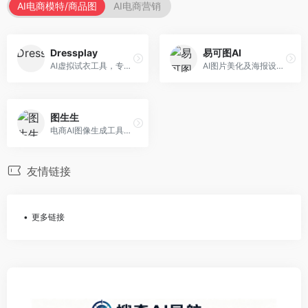
AI电商模特/商品图
AI电商营销
Dressplay
易可图AI
AI虚拟试衣工具，专注于服装电商体验。面向服装电商，提供虚拟试穿、尺码推荐、穿搭建议等服务，试衣体验真实。
AI图片美化及海报设计平台，专注于电商视觉设计。面向电商卖家，提供图片美化、海报设计、营销素材等服务，设计效率高。
图生生
电商AI图像生成工具，专注于商品图创作。面向电商卖家，提供商品图生成、背景替换、批量处理等服务，商品图质量高。
友情链接
更多链接