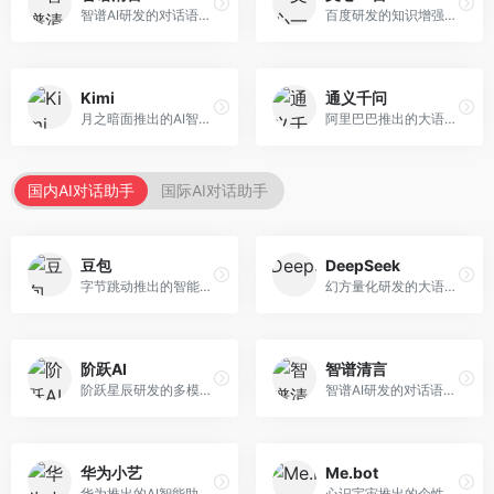
智谱AI研发的对话语言模型，支持中英双语交互。面向中文用户和开发者，提供知识问答、代码编写、文档解读等服务，开源生态完善，学术研究背景深厚。
百度研发的知识增强大语言模型，深度融合百度知识图谱和搜索能力。面向中文用户，提供知识问答、文本创作、逻辑推理等服务，中文语境理解准确，知识覆盖面广。
Kimi
通义千问
月之暗面推出的AI智能助手，核心优势在于超长文本处理能力，支持20万字以上文档分析。面向学术研究者、职场人士和内容创作者，提供文档解读、PPT生成、联网搜索等综合服务。
阿里巴巴推出的大语言模型平台，提供对话问答、文档处理、图像理解、代码编写等全方位AI服务。面向企业用户和个人开发者，集成阿里云生态，支持多模态交互，企业级安全保障。
国内AI对话助手
国际AI对话助手
豆包
DeepSeek
字节跳动推出的智能对话助手平台，提供文本创作、知识问答、英语学习等多种AI服务。面向普通用户和内容创作者，支持多轮对话和文件解析，免费使用，响应速度快，中文理解能力强。
幻方量化研发的大语言模型平台，专注于深度推理和代码生成能力。面向开发者、研究人员和技术爱好者，提供强大的逻辑推理和数学计算功能，开源生态完善，API接口友好。
阶跃AI
智谱清言
阶跃星辰研发的多模态大模型平台，支持文本、图像、视频的综合理解与生成。面向创作者和企业客户，提供内容创作、智能分析等服务，多模态能力突出。
智谱AI研发的对话语言模型，支持中英双语交互。面向中文用户和开发者，提供知识问答、代码编写、文档解读等服务，开源生态完善，学术研究背景深厚。
华为小艺
Me.bot
华为推出的AI智能助手网页端，深度整合鸿蒙生态和华为云服务。面向华为设备用户，支持语音交互、智能问答、设备控制等功能，与华为硬件生态无缝衔接。
心识宇宙推出的个性化AI伴侣，专注于情感交互和个人助理服务。面向个人用户，支持日程管理、情感陪伴、知识问答等功能，交互体验人性化。