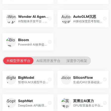
Wonder AI Agents
AutoGLM沉思
AI智能体开发平台，专注于低代码智能体创建。面向开发者，提供可视化开发、模板库、部署服务等功能，开发门槛低。
AI驱动深度思考智能体，专注于复杂推理任务。面向高级用户，提供深度分析、逻辑推理、决策支持等服务，推理能力强。
Bloom
Powerdrill AI效率提升平台，专注于企业智能化。面向企业用户，提供智能体创建、流程自动化、数据分析等服务，企业效率提升显著。
大模型开发平台
AI应用开发平台
深度学习框架
BigModel
SiliconFlow
智谱GLM大模型平台，提供API调用与模型服务。面向开发者和企业用户，提供GLM系列模型API、微调服务、应用开发工具等，开源生态完善。
生成式AI计算基础设施平台，专注于模型推理服务。面向开发者和企业，提供多模型API、高性能推理、成本优化等服务，推理性价比高。
SophNet
英博云AI算力
DeepSeek API推理平台，专注于DeepSeek模型服务。面向开发者，提供DeepSeek模型API、高性能推理、低成本服务，推理效率高。
GPU智算服务云平台，专注于AI算力租赁。面向AI研究者和企业，提供GPU租赁、模型训练、推理服务等，算力资源丰富。