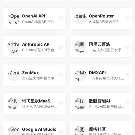
OpenAI API
OpenRouter
OpenAI模型API平台，提供GPT系列模型服务。面向开发者，提供模型API、微调服务、Assistants API等，是AI开发领域的基础设施。
AI模型API聚合平台，整合多种主流大模型。面向开发者，提供统一API接口、模型对比、成本优化等服务，模型选择灵活。
Anthropic API
阿里云百炼
Claude模型API平台，专注于安全可靠的AI服务。面向开发者，提供Claude系列模型API、安全特性、企业级服务等，API质量高。
一站式大模型开发平台，深度整合阿里云服务。面向企业开发者和AI团队，提供模型训练、微调、部署、应用开发等全流程服务，企业级功能完善。
ZenMux
DMXAPI
企业级大模型聚合平台，专注于企业AI服务。面向企业用户，提供多模型管理、安全合规、成本优化等服务，企业级功能完善。
一个Key用全球大模型的聚合平台。面向开发者，提供多模型统一API、简化接入、成本控制等服务，接入便捷。
讯飞星辰MaaS
数眼智能AI
科大讯飞AI智能体开发平台，专注于企业级模型服务。面向企业用户，提供模型调用、智能体创建、行业解决方案等服务，中文能力突出。
企业级AI数据与模型服务平台，专注于数据驱动AI。面向企业用户，提供数据管理、模型训练、部署服务等，数据治理能力强。
Google AI Studio
魔搭社区
免费体验测试AI模型的平台，深度整合Google生态。面向开发者和研究者，提供Gemini模型体验、API密钥管理、提示词测试等服务，免费使用。
阿里达摩院AI模型社区，专注于中文AI生态。面向中文开发者，提供开源模型、数据集、开发工具等资源，中文模型丰富。