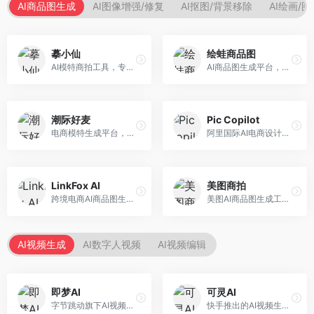
AI商品图生成
AI图像增强/修复
AI抠图/背景移除
AI绘画/
摹小仙
绘蛙商品图
AI模特商拍工具，专注于服装电商。面向服装电商卖家，提供虚拟模特试穿、商品展示图生成等服务，模特形象多样，拍摄成本低。
AI商品图生成平台，支持模特换装和场景生成。面向电商卖家，提供商品上身效果展示、场景化商品图生成等服务，电商营销效果显著。
潮际好麦
Pic Copilot
电商模特生成平台，支持AI虚拟模特创作。面向服装和配饰电商，提供模特试穿、商品展示、营销素材生成等服务，模特形象可定制。
阿里国际AI电商设计工具，专注于跨境电商。面向跨境电商卖家，提供商品图优化、营销海报生成、多语言适配等服务，海外市场适配性强。
LinkFox AI
美图商拍
跨境电商AI商品图生成工具。面向跨境电商卖家，支持多语言商品图生成、模特替换、场景优化等服务，适配海外电商平台需求。
美图AI商品图生成工具，整合美图生态。面向电商卖家，提供商品图美化、模特替换、场景生成等服务，移动端操作便捷。
AI视频生成
AI数字人视频
AI视频编辑
即梦AI
可灵AI
字节跳动旗下AI视频创作平台，支持多模态内容生成。面向内容创作者和营销人员，提供文生视频、图生视频、智能剪辑等功能，中文理解能力强，创作效率高。
快手推出的AI视频生成平台，支持文生视频和图生视频，可生成长达2分钟的高质量视频内容。面向短视频创作者和营销人员，操作简便，生成效果逼真，适合商业推广和创意表达。