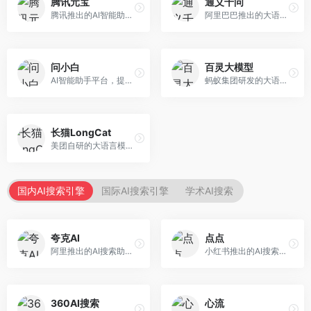
腾讯元宝
通义千问
腾讯推出的AI智能助手，整合微信生态和腾讯云服务。面向普通用户和企业客户，支持文档解析、图像理解、联网搜索等功能，与腾讯产品无缝衔接，办公协作便捷。
阿里巴巴推出的大语言模型平台，提供对话问答、文档处理、图像理解、代码编写等全方位AI服务。面向企业用户和个人开发者，集成阿里云生态，支持多模态交互，企业级安全保障。
问小白
百灵大模型
AI智能助手平台，提供知识问答、文本创作、文档处理等服务。面向普通用户和职场人士，操作简便，响应速度快，支持多场景应用。
蚂蚁集团研发的大语言模型平台，专注于金融科技和企业服务。面向金融机构和企业客户，提供智能客服、风险分析、文档处理等服务，金融场景理解深入。
长猫LongCat
美团自研的大语言模型对话平台，专注于本地生活服务场景。面向美团生态用户，提供智能推荐、服务问答等功能，本地生活知识覆盖全面。
国内AI搜索引擎
国际AI搜索引擎
学术AI搜索
夸克AI
点点
阿里推出的AI搜索助手，整合搜索与AI功能。面向年轻用户，提供智能搜索、文档处理、学习辅助等服务，与夸克生态深度整合。
小红书推出的AI搜索应用，专注于生活方式内容搜索。面向小红书用户，提供生活攻略、消费决策、内容推荐等服务，生活方式内容丰富。
360AI搜索
心流