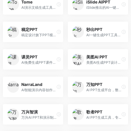
Tome
iSlide AIPPT
AI演示文稿生成工具，专注于故事化演示创作。面向创业者和营销人员，提供故事叙述、视觉设计、内容生成等服务，演示文稿叙事性强。
iSlide推出的AI一键设计精美PPT工具。面向PPT设计用户，提供模板库、内容生成、设计优化等服务，与iSlide插件深度整合。
稿定PPT
秒出PPT
稿定设计旗下PPT模板资源库，整合AI生成功能。面向设计师和职场人士，提供海量PPT模板、AI内容生成等服务，模板质量高。
AI一键生成PPT工具，专注于快速演示文稿制作。面向职场人士，支持主题输入、内容生成、模板套用等功能，PPT生成速度快，适合紧急制作场景。
课灵PPT
美图AI PPT
AI免费生成PPT课件平台，专注于教育场景。面向教师和教育工作者，提供课件生成、教学设计、模板选择等服务，教育适配性强。
美图AI生成PPT设计工具，整合图像处理能力。面向设计师和职场人士，提供PPT生成、图片美化、设计优化等服务，视觉设计美观。
NarraLand
万知PPT
AI智能演示内容创作平台，专注于叙事演示。面向内容创作者，提供故事创作、演示生成、动画设计等服务，演示内容生动有趣。
AI PPT生成平台，整合知识库与创作功能。面向职场人士，支持内容检索、PPT生成、设计优化等服务，知识整合能力强。
万兴智演
歌者PPT
万兴AI PPT和演示制作软件，整合视频演示功能。面向职场人士和教育工作者，提供PPT生成、演示录制、视频制作等服务，演示功能完善。
AI PPT生成工具，专注于演示文稿智能创作。面向职场人士，支持主题输入、内容生成、设计美化等功能，PPT制作效率高。