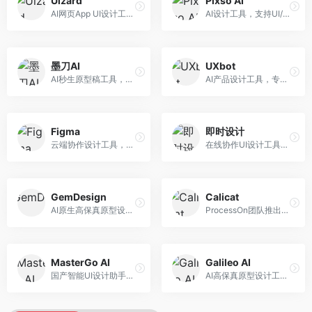
Uizard
Pixso AI
AI网页App UI设计工具，专注于快速界面生成。面向产品经理和设计师，提供线框图转UI、界面生成、设计优化等服务，设计速度快。
AI设计工具，支持UI/UX设计全流程。面向设计师和产品团队，提供界面生成、设计优化、协作评审等服务，国产替代方案，团队协作便捷。
墨刀AI
UXbot
AI秒生原型稿工具，专注于快速原型设计。面向产品经理和设计师，提供原型生成、交互设计、团队协作等服务，原型制作效率高。
AI产品设计工具，专注于用户体验优化。面向UX设计师，提供用户研究、设计建议、可用性测试等服务，UX设计支持完善。
Figma
即时设计
云端协作设计工具，整合AI设计辅助功能。面向UI/UX设计师和产品团队，提供界面设计、原型制作、团队协作等服务，协作功能强大，是UI设计领域的标杆产品。
在线协作UI设计工具，整合AI设计功能。面向设计师和产品团队，提供界面设计、原型制作、设计资源库等服务，国产协作设计平台。
GemDesign
Calicat
AI原生高保真原型设计工具，专注于智能设计生成。面向设计师，提供界面生成、设计优化、原型制作等服务，设计自动化程度高。
ProcessOn团队推出的产设研协作平台，整合设计与协作功能。面向产品团队，提供设计协作、文档管理、团队沟通等服务，产研协作便捷。
MasterGo AI
Galileo AI
国产智能UI设计助手，专注于界面设计自动化。面向UI设计师，提供界面生成、组件设计、设计系统构建等服务，中文用户适配性好。
AI高保真原型设计工具，专注于UI界面生成。面向设计师和产品团队，提供界面生成、交互设计、设计优化等服务，界面质量高。