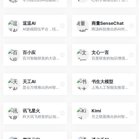
逗逗AI
商量SenseChat
AI游戏陪玩平台，结合游戏理解和自然语言交互技术。面向游戏玩家，提供游戏攻略、陪玩互动、社交聊天等服务，游戏知识丰富，互动体验有趣。
商汤科技推出的AI对话平台，结合计算机视觉和自然语言处理技术。面向企业用户和开发者，支持多模态交互，视觉理解能力强，适合智能客服和内容创作场景。
百小应
文心一言
百川智能研发的大语言模型助手，专注于中文理解和生成。面向中文用户，提供知识问答、文本创作、代码辅助等服务，模型参数规模大，中文表达流畅自然。
百度研发的知识增强大语言模型，深度融合百度知识图谱和搜索能力。面向中文用户，提供知识问答、文本创作、逻辑推理等服务，中文语境理解准确，知识覆盖面广。
天工AI
书生大模型
昆仑万维推出的AI智能助手，集成搜索、对话、创作等多种能力。面向普通用户和内容创作者，支持联网搜索、文本生成、图像理解等功能，响应速度快，免费使用。
上海人工智能实验室研发的开源大模型系列，支持多尺度和多模态。面向研究机构和开发者，开源生态完善，学术研究背景深厚，适合科研和定制开发。
讯飞星火
Kimi
科大讯飞研发的认知智能大模型，深度融合语音识别和自然语言处理技术。面向企业用户和教育领域，提供语音交互、文档处理、代码生成等服务，中文语音识别准确率高。
月之暗面推出的AI智能助手，核心优势在于超长文本处理能力，支持20万字以上文档分析。面向学术研究者、职场人士和内容创作者，提供文档解读、PPT生成、联网搜索等综合服务。