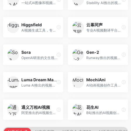
一站式AI图像和视频创作平台，整合多种生成工具。面向内容创作者，提供文生图、文生视频、视频编辑等服务，创作工具全面，一站式体验便捷。
Stability AI推出的视频生成模型，开源可部署。面向开发者和专业创作者，支持视频生成、视频编辑等功能，开源生态完善，定制化程度高。
Higgsfield
云幕同声
AI视频生成工具，专注于高质量视频内容创作。面向视频创作者和营销人员，支持文生视频、视频编辑等功能，视频效果逼真，适合商业应用。
专业AI视频翻译平台，支持视频多语言配音和字幕生成。面向跨境电商和内容出海从业者，提供视频翻译、配音、字幕生成等服务，多语言支持完善。
Sora
Gen-2
OpenAI研发的文生视频大模型，可根据文字描述生成长达60秒的高清视频。面向影视创作者、广告从业者和内容生产者，视频连贯性强，物理世界理解准确，代表了AI视频生成的最高水平。
Runway推出的视频生成模型，专注于文生视频和视频风格转换。面向影视制作人和创意工作者，支持文本到视频、图像到视频等多种生成模式，视频质量专业级。
Luma Dream Machine
MochiAni
Luma AI推出的视频生成工具，专注于高质量视频创作。面向影视创作者和内容生产者，支持文生视频、图生视频，视频质量高，物理运动流畅自然。
AI动画视频创作工具，专注于动画内容生成。面向动画创作者和二次元内容生产者，支持动画风格视频生成，动画效果流畅，适合动漫内容创作。
通义万相AI视频
花生AI
阿里推出的AI视频生成服务，整合图像与视频创作能力。面向电商和营销从业者，支持商品视频生成、营销视频制作等服务，商业应用场景丰富。
B站推出的AI视频创作工具，专注于短视频内容生成。面向B站创作者，支持视频生成、视频编辑等功能，与B站平台深度整合，创作效率高。