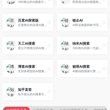
360推出的AI搜索引擎，专注于安全智能搜索。面向普通用户，提供智能问答、网页搜索、内容整理等服务，安全防护能力强。
阿里推出的AI搜索助手，专注于智能信息获取。面向普通用户，提供智能搜索、内容整理、知识问答等服务，与阿里生态深度整合。
百度AI探索版
链企AI
百度推出的深度AI搜索引擎，整合百度知识图谱。面向中文用户，提供智能问答、知识探索、内容生成等服务，知识覆盖面广。
AI商业搜索和标书写作工具，专注于企业服务场景。面向企业用户，提供商业信息搜索、标书生成、企业分析等服务，商业信息专业。
天工AI搜索
纳米AI搜索
昆仑万维推出的AI搜索引擎，整合大模型与搜索能力。面向普通用户，提供智能问答、深度搜索、内容整理等服务，中文搜索体验好。
360推出的新一代超级AI搜索，深度整合360搜索资源。面向普通用户，提供智能问答、多模态搜索、内容生成等服务，安全可靠。
博查AI搜索
秘塔AI搜索
支持多模型的AI搜索引擎，整合多种大模型能力。面向AI爱好者，提供多模型搜索、答案对比、深度分析等服务，模型选择灵活。
AI驱动的搜索引擎，专注于无广告直达结果。面向研究者和信息获取需求者，提供深度搜索、来源标注、答案整理等服务，搜索结果干净准确，信息可信度高。
知乎直答
知乎推出的AI搜索引擎，专注于知识问答场景。面向知识获取者，提供知乎内容搜索、智能问答、知识整理等服务，专业知识丰富。