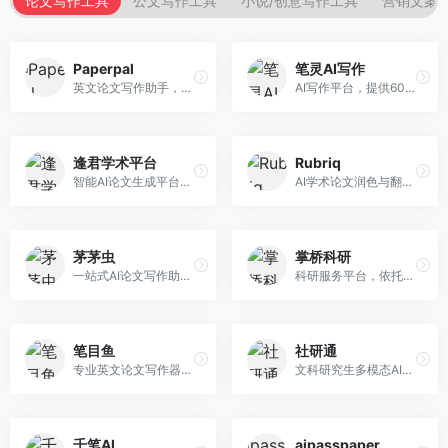
论文写作工具
公文写作工具
小说/创意写作工具
营销文案
Paperpal
笔灵AI写作
英文论文写作助手，专注于学术英语润色。面向需要发表国际期刊的研究者，提供语法检查、学术表达优化、格式规范等服务，英语表达地道专业。
AI写作平台，提供600+写作模板。面向学生、职场人士和内容创作者，支持论文、公文、营销文案等多种文体，模板丰富，一键生成，写作效率大幅提升。
逢君学术平台
Rubriq
智能AI论文生成平台，支持查重检测。面向高校学生和研究人员，提供论文选题、内容生成、查重修改等一站式服务，学术写作流程完整。
AI学术论文润色与翻译平台。面向国际期刊投稿者，提供论文润色、翻译、格式调整等服务，支持多语言，学术表达专业规范。
茅茅虫
掌桥科研
一站式AI论文写作助手，覆盖学术写作全场景。面向高校学生和科研人员，提供开题报告、文献综述、论文正文等写作服务，支持多学科多类型论文，操作简便。
科研服务平台，依托3亿+真实文献数据库。面向学术研究者和学生，提供文献检索、论文写作、科研数据分析等服务，文献资源丰富，学术支持专业。
笔目鱼
社研通
专业英文论文写作器，支持学术论文全流程。面向留学生和国际期刊投稿者，提供英文论文撰写、润色、格式调整等服务，学术英语表达规范。
文科研究生多模态AI学术写作平台。面向文科研究生和社科研究者，提供文献综述、理论分析、定性研究辅助等服务，文科研究方法论支持完善。
千笔AI
aipasspaper