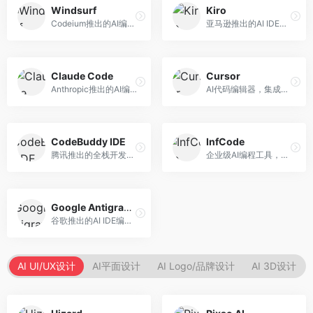
Windsurf
Kiro
Codeium推出的AI编程工具，专注于代码智能辅助。面向开发者，提供代码补全、代码生成、代码解释等服务，多语言支持完善。
亚马逊推出的AI IDE，深度整合AWS云服务。面向AWS开发者，提供代码生成、云服务集成、部署自动化等服务，与AWS生态无缝衔接。
Claude Code
Cursor
Anthropic推出的AI编程工具，基于Claude模型。面向开发者，提供代码生成、代码审查、调试辅助等服务，代码质量高，推理能力强。
AI代码编辑器，集成GPT-4模型，专注于智能编程辅助。面向开发者，提供代码生成、代码解释、错误修复等服务，编程体验流畅，开发效率高。
CodeBuddy IDE
InfCode
腾讯推出的全栈开发AI IDE，整合腾讯云服务。面向开发者，提供代码生成、调试辅助、部署服务等功能，与腾讯云生态深度整合。
企业级AI编程工具，专注于团队协作开发。面向企业开发团队，提供代码生成、代码审查、团队协作等服务，企业级功能完善。
Google Antigravity
谷歌推出的AI IDE编程智能体，整合Google Cloud服务。面向谷歌生态开发者，提供智能编程辅助、云服务集成等功能。
AI UI/UX设计
AI平面设计
AI Logo/品牌设计
AI 3D设计