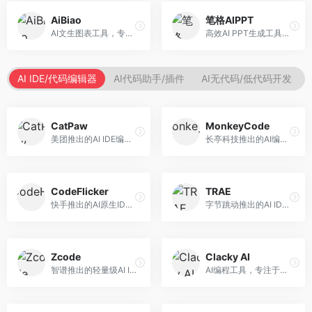
AiBiao
笔格AIPPT
AI文生图表工具，专注于数据可视化展示。面向数据分析师和职场人士，提供图表生成、数据可视化、PPT嵌入等服务，数据展示专业。
高效AI PPT生成工具，专注于演示文稿智能创作。面向职场人士，支持主题输入、内容生成、设计美化等功能，PPT制作效率高。
AI IDE/代码编辑器
AI代码助手/插件
AI无代码/低代码开发
CatPaw
MonkeyCode
美团推出的AI IDE编程工具，专注于本地开发生态。面向开发者，提供智能代码补全、代码生成、项目管理等服务，本地开发体验好。
长亭科技推出的AI编程助手，专注于安全开发。面向开发者，提供代码生成、安全检测、漏洞修复等服务，安全开发能力强。
CodeFlicker
TRAE
快手推出的AI原生IDE，专注于短视频相关开发。面向快手生态开发者，提供代码生成、调试辅助等服务，与快手开发生态深度整合。
字节跳动推出的AI IDE编程工具，深度集成大模型能力。面向开发者，提供智能代码补全、代码解释、重构优化等服务，编程效率显著提升。
Zcode
Clacky AI
智谱推出的轻量级AI IDE，基于GLM模型。面向开发者，提供智能代码补全、代码生成、错误检测等服务，中文编程支持好。
AI编程工具，专注于代码智能生成与优化。面向开发者，提供代码生成、代码重构、错误修复等服务，编程效率高。