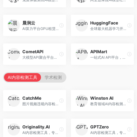
晨涧云
HuggingFace
AI算力平台GPU租赁服务，专注于弹性算力。面向开发者和研究者，提供GPU租赁、弹性调度、成本优化等服务，算力灵活。
全球最大机器学习开源社区，整合模型库与开发工具。面向AI研究者和开发者，提供开源模型、数据集、开发工具等资源，开源生态最完善。
CometAPI
APIMart
大模型API聚合平台，整合多种AI模型服务。面向开发者，提供统一接口、模型切换、监控分析等服务，API管理便捷。
一站式AI API平台，整合多种AI服务。面向开发者，提供模型API、图像处理、语音识别等服务，API种类丰富。
AI内容检测工具
学术检测
CatchMe
Winston AI
图片视频违规内容检测平台，专注于视觉内容安全。面向内容平台，提供图片审核、视频审核、直播监控等服务，视觉检测专业。
教育领域AI内容检测平台，专注于学术诚信。面向教育机构，提供AI内容检测、抄袭检测、报告生成等服务，教育适配性强。
Originality.AI
GPTZero
AI内容检测工具，专注于内容原创性验证。面向内容创作者和出版商，提供AI检测、抄袭检测、批量分析等服务，检测精度高。
AI内容检测工具，专注于AI生成文本识别。面向教育工作者和出版商，提供文本检测、批量分析、API接口等服务，检测准确率高。