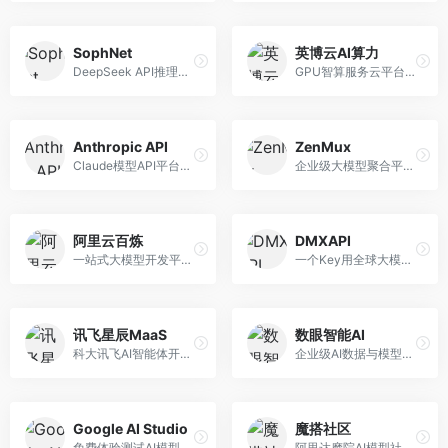
SophNet
英博云AI算力
DeepSeek API推理平台，专注于DeepSeek模型服务。面向开发者，提供DeepSeek模型API、高性能推理、低成本服务，推理效率高。
GPU智算服务云平台，专注于AI算力租赁。面向AI研究者和企业，提供GPU租赁、模型训练、推理服务等，算力资源丰富。
Anthropic API
ZenMux
Claude模型API平台，专注于安全可靠的AI服务。面向开发者，提供Claude系列模型API、安全特性、企业级服务等，API质量高。
企业级大模型聚合平台，专注于企业AI服务。面向企业用户，提供多模型管理、安全合规、成本优化等服务，企业级功能完善。
阿里云百炼
DMXAPI
一站式大模型开发平台，深度整合阿里云服务。面向企业开发者和AI团队，提供模型训练、微调、部署、应用开发等全流程服务，企业级功能完善。
一个Key用全球大模型的聚合平台。面向开发者，提供多模型统一API、简化接入、成本控制等服务，接入便捷。
讯飞星辰MaaS
数眼智能AI
科大讯飞AI智能体开发平台，专注于企业级模型服务。面向企业用户，提供模型调用、智能体创建、行业解决方案等服务，中文能力突出。
企业级AI数据与模型服务平台，专注于数据驱动AI。面向企业用户，提供数据管理、模型训练、部署服务等，数据治理能力强。
Google AI Studio
魔搭社区
免费体验测试AI模型的平台，深度整合Google生态。面向开发者和研究者，提供Gemini模型体验、API密钥管理、提示词测试等服务，免费使用。
阿里达摩院AI模型社区，专注于中文AI生态。面向中文开发者，提供开源模型、数据集、开发工具等资源，中文模型丰富。