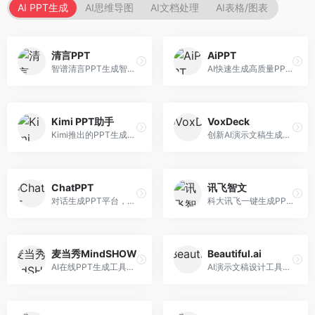
AI PPT生成
AI思维导图
AI文档处理
AI表格/图表
清言PPT
AiPPT
智谱清言PPT生成智能体，基于GLM大模型。面向智谱用户，支持对话生成PPT、内容优化等服务，与智谱生态深度整合。
AI快速生成高质量PPT平台，支持主题定制。面向职场人士和学生，提供一键生成、模板选择、内容优化等服务，PPT制作速度快，设计质量高。
Kimi PPT助手
VoxDeck
Kimi推出的PPT生成智能体，整合长文本处理能力。面向职场人士和学生，支持文档解析、PPT生成、内容优化等服务，与Kimi生态深度整合。
创新AI演示文稿生成工具，支持语音交互创作。面向职场人士，支持语音输入、PPT生成、内容优化等功能，语音创作体验便捷。
ChatPPT
讯飞智文
对话生成PPT平台，支持自然语言交互创作。面向职场人士和教育工作者，通过对话方式完成PPT制作，交互体验友好，创作过程直观。
科大讯飞一键生成PPT和Word工具，整合语音技术。面向职场人士，支持语音输入、文档生成、格式调整等功能，办公效率显著提升。
麦当秀MindSHOW
Beautiful.ai
AI在线PPT生成工具，支持思维导图转PPT。面向职场人士，提供思维导图导入、PPT生成、模板选择等服务，思维导图转PPT效率高。
AI演示文稿设计工具，专注于自动化设计排版。面向职场人士，提供智能排版、模板选择、设计优化等服务，设计美观度高。