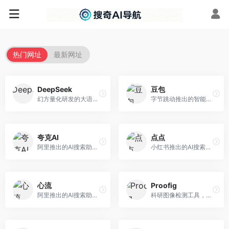
热门网址
最新网址
DeepSeek
豆包
幻方量化研发的大语言模型平台，专注于深度推理和代码生成能力。面向开发者、研究人员和技术爱好者，提供强大的逻辑推理和数学计算功能，开源生态完善，API接口友好。
字节跳动推出的智能对话助手平台，提供文本创作、知识问答、英语学习等多种AI服务。面向普通用户和内容创作者，支持多轮对话和文件解析，免费使用，响应速度快，中文理解能力强。
夸克AI
点点
阿里推出的AI搜索助手，整合搜索与AI功能。面向年轻用户，提供智能搜索、文档处理、学习辅助等服务，与夸克生态深度整合。
小红书推出的AI搜索应用，专注于生活方式内容搜索。面向小红书用户，提供生活攻略、消费决策、内容推荐等服务，生活方式内容丰富。
心流
Proofig
阿里推出的AI搜索助手，专注于智能信息获取。面向普通用户，提供智能搜索、内容整理、知识问答等服务，与阿里生态深度整合。
科研图像检测工具，专注于学术图像完整性验证。面向科研人员，提供图像检测、重复分析、报告生成等服务，学术检测专业。