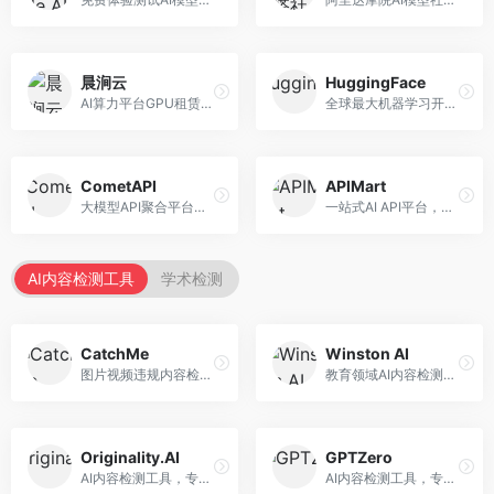
晨涧云
HuggingFace
AI算力平台GPU租赁服务，专注于弹性算力。面向开发者和研究者，提供GPU租赁、弹性调度、成本优化等服务，算力灵活。
全球最大机器学习开源社区，整合模型库与开发工具。面向AI研究者和开发者，提供开源模型、数据集、开发工具等资源，开源生态最完善。
CometAPI
APIMart
大模型API聚合平台，整合多种AI模型服务。面向开发者，提供统一接口、模型切换、监控分析等服务，API管理便捷。
一站式AI API平台，整合多种AI服务。面向开发者，提供模型API、图像处理、语音识别等服务，API种类丰富。
AI内容检测工具
学术检测
CatchMe
Winston AI
图片视频违规内容检测平台，专注于视觉内容安全。面向内容平台，提供图片审核、视频审核、直播监控等服务，视觉检测专业。
教育领域AI内容检测平台，专注于学术诚信。面向教育机构，提供AI内容检测、抄袭检测、报告生成等服务，教育适配性强。
Originality.AI
GPTZero
AI内容检测工具，专注于内容原创性验证。面向内容创作者和出版商，提供AI检测、抄袭检测、批量分析等服务，检测精度高。
AI内容检测工具，专注于AI生成文本识别。面向教育工作者和出版商，提供文本检测、批量分析、API接口等服务，检测准确率高。