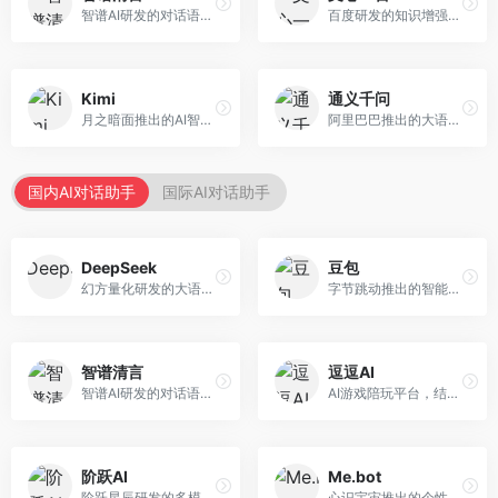
智谱AI研发的对话语言模型，支持中英双语交互。面向中文用户和开发者，提供知识问答、代码编写、文档解读等服务，开源生态完善，学术研究背景深厚。
百度研发的知识增强大语言模型，深度融合百度知识图谱和搜索能力。面向中文用户，提供知识问答、文本创作、逻辑推理等服务，中文语境理解准确，知识覆盖面广。
Kimi
通义千问
月之暗面推出的AI智能助手，核心优势在于超长文本处理能力，支持20万字以上文档分析。面向学术研究者、职场人士和内容创作者，提供文档解读、PPT生成、联网搜索等综合服务。
阿里巴巴推出的大语言模型平台，提供对话问答、文档处理、图像理解、代码编写等全方位AI服务。面向企业用户和个人开发者，集成阿里云生态，支持多模态交互，企业级安全保障。
国内AI对话助手
国际AI对话助手
DeepSeek
豆包
幻方量化研发的大语言模型平台，专注于深度推理和代码生成能力。面向开发者、研究人员和技术爱好者，提供强大的逻辑推理和数学计算功能，开源生态完善，API接口友好。
字节跳动推出的智能对话助手平台，提供文本创作、知识问答、英语学习等多种AI服务。面向普通用户和内容创作者，支持多轮对话和文件解析，免费使用，响应速度快，中文理解能力强。
智谱清言
逗逗AI
智谱AI研发的对话语言模型，支持中英双语交互。面向中文用户和开发者，提供知识问答、代码编写、文档解读等服务，开源生态完善，学术研究背景深厚。
AI游戏陪玩平台，结合游戏理解和自然语言交互技术。面向游戏玩家，提供游戏攻略、陪玩互动、社交聊天等服务，游戏知识丰富，互动体验有趣。
阶跃AI
Me.bot
阶跃星辰研发的多模态大模型平台，支持文本、图像、视频的综合理解与生成。面向创作者和企业客户，提供内容创作、智能分析等服务，多模态能力突出。
心识宇宙推出的个性化AI伴侣，专注于情感交互和个人助理服务。面向个人用户，支持日程管理、情感陪伴、知识问答等功能，交互体验人性化。