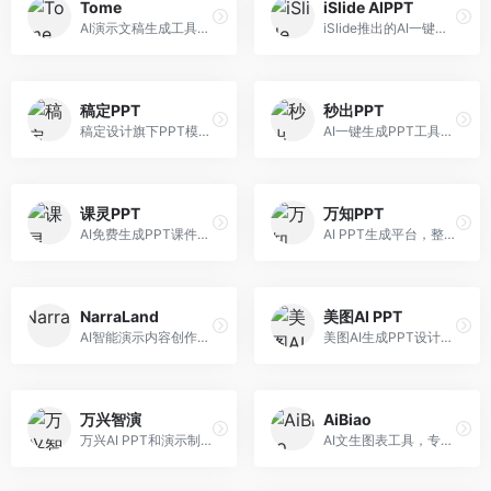
Tome
iSlide AIPPT
AI演示文稿生成工具，专注于故事化演示创作。面向创业者和营销人员，提供故事叙述、视觉设计、内容生成等服务，演示文稿叙事性强。
iSlide推出的AI一键设计精美PPT工具。面向PPT设计用户，提供模板库、内容生成、设计优化等服务，与iSlide插件深度整合。
稿定PPT
秒出PPT
稿定设计旗下PPT模板资源库，整合AI生成功能。面向设计师和职场人士，提供海量PPT模板、AI内容生成等服务，模板质量高。
AI一键生成PPT工具，专注于快速演示文稿制作。面向职场人士，支持主题输入、内容生成、模板套用等功能，PPT生成速度快，适合紧急制作场景。
课灵PPT
万知PPT
AI免费生成PPT课件平台，专注于教育场景。面向教师和教育工作者，提供课件生成、教学设计、模板选择等服务，教育适配性强。
AI PPT生成平台，整合知识库与创作功能。面向职场人士，支持内容检索、PPT生成、设计优化等服务，知识整合能力强。
NarraLand
美图AI PPT
AI智能演示内容创作平台，专注于叙事演示。面向内容创作者，提供故事创作、演示生成、动画设计等服务，演示内容生动有趣。
美图AI生成PPT设计工具，整合图像处理能力。面向设计师和职场人士，提供PPT生成、图片美化、设计优化等服务，视觉设计美观。
万兴智演
AiBiao
万兴AI PPT和演示制作软件，整合视频演示功能。面向职场人士和教育工作者，提供PPT生成、演示录制、视频制作等服务，演示功能完善。
AI文生图表工具，专注于数据可视化展示。面向数据分析师和职场人士，提供图表生成、数据可视化、PPT嵌入等服务，数据展示专业。