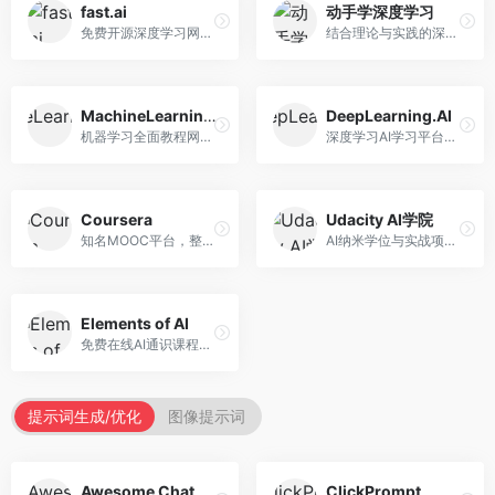
fast.ai
动手学深度学习
免费开源深度学习网站，专注于实用AI教学。面向开发者，提供免费深度学习课程、实战项目、代码库等资源，学习门槛低。
结合理论与实践的深度学习教材，专注于代码驱动学习。面向学生和开发者，提供深度学习理论、代码实现、练习题等资源，学习体验好。
MachineLearningMastery
DeepLearning.AI
机器学习全面教程网站，专注于实用技能教学。面向开发者，提供机器学习算法、Python实现、项目实战等教程，实用性强。
深度学习AI学习平台，由吴恩达创立。面向AI学习者，提供深度学习专项课程、AI新闻、技术社区等资源，课程质量权威。
Coursera
Udacity AI学院
知名MOOC平台，整合全球顶尖大学课程资源。面向学习者，提供AI、机器学习、深度学习等课程，证书认可度高，课程质量专业。
AI纳米学位与实战项目平台，专注于职业导向学习。面向AI从业者，提供机器学习、深度学习、计算机视觉等纳米学位，项目实战性强。
Elements of AI
免费在线AI通识课程，专注于AI基础知识普及。面向普通大众，提供AI概念、原理、应用等入门知识，语言通俗易懂。
提示词生成/优化
图像提示词
Awesome ChatGPT Prompts
ClickPrompt