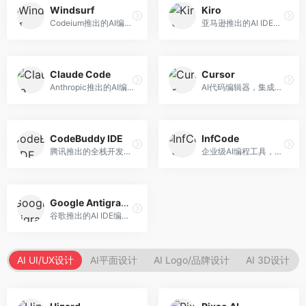
Windsurf
Kiro
Codeium推出的AI编程工具，专注于代码智能辅助。面向开发者，提供代码补全、代码生成、代码解释等服务，多语言支持完善。
亚马逊推出的AI IDE，深度整合AWS云服务。面向AWS开发者，提供代码生成、云服务集成、部署自动化等服务，与AWS生态无缝衔接。
Claude Code
Cursor
Anthropic推出的AI编程工具，基于Claude模型。面向开发者，提供代码生成、代码审查、调试辅助等服务，代码质量高，推理能力强。
AI代码编辑器，集成GPT-4模型，专注于智能编程辅助。面向开发者，提供代码生成、代码解释、错误修复等服务，编程体验流畅，开发效率高。
CodeBuddy IDE
InfCode
腾讯推出的全栈开发AI IDE，整合腾讯云服务。面向开发者，提供代码生成、调试辅助、部署服务等功能，与腾讯云生态深度整合。
企业级AI编程工具，专注于团队协作开发。面向企业开发团队，提供代码生成、代码审查、团队协作等服务，企业级功能完善。
Google Antigravity
谷歌推出的AI IDE编程智能体，整合Google Cloud服务。面向谷歌生态开发者，提供智能编程辅助、云服务集成等功能。
AI UI/UX设计
AI平面设计
AI Logo/品牌设计
AI 3D设计