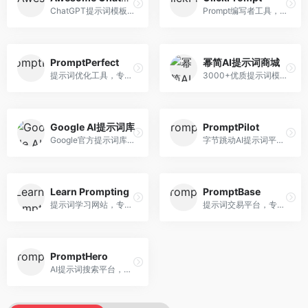
ChatGPT提示词模板库，专注于实用提示词收集。面向ChatGPT用户，提供提示词模板、使用场景、效果展示等资源，模板实用性强。
Prompt编写者工具，专注于提示词创作辅助。面向提示词创作者，提供提示词编辑、测试、分享等服务，创作工具完善。
PromptPerfect
幂简AI提示词商城
提示词优化工具，专注于提示词质量提升。面向AI用户，提供提示词优化、效果测试、版本对比等服务，提示词优化专业。
3000+优质提示词模板平台，专注于中文提示词。面向中文AI用户，提供提示词模板、分类检索、一键使用等服务，中文提示词丰富。
Google AI提示词库
PromptPilot
Google官方提示词库，专注于Gemini模型优化。面向开发者，提供官方提示词指南、最佳实践、示例代码等资源，权威性强。
字节跳动AI提示词平台，专注于提示词优化与管理。面向AI用户，提供提示词优化、效果测试、团队协作等服务，企业级功能完善。
Learn Prompting
PromptBase
提示词学习网站，专注于提示词工程教育。面向AI学习者，提供提示词教程、最佳实践、案例研究等资源，教学内容系统。
提示词交易平台，专注于高质量提示词买卖。面向AI创作者，提供提示词交易、模板购买、创作者收益等服务，提示词质量高。
PromptHero
AI提示词搜索平台，整合多种AI工具提示词资源。面向AI创作者，提供提示词搜索、模板库、社区分享等服务，提示词资源丰富。