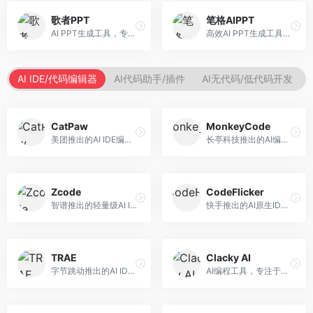
歌者PPT
笔格AIPPT
AI PPT生成工具，专注于演示文稿智能创作。面向职场人士，支持主题输入、内容生成、设计美化等功能，PPT制作效率高。
高效AI PPT生成工具，专注于演示文稿智能创作。面向职场人士，支持主题输入、内容生成、设计美化等功能，PPT制作效率高。
AI IDE/代码编辑器
AI代码助手/插件
AI无代码/低代码开发
CatPaw
MonkeyCode
美团推出的AI IDE编程工具，专注于本地开发生态。面向开发者，提供智能代码补全、代码生成、项目管理等服务，本地开发体验好。
长亭科技推出的AI编程助手，专注于安全开发。面向开发者，提供代码生成、安全检测、漏洞修复等服务，安全开发能力强。
Zcode
CodeFlicker
智谱推出的轻量级AI IDE，基于GLM模型。面向开发者，提供智能代码补全、代码生成、错误检测等服务，中文编程支持好。
快手推出的AI原生IDE，专注于短视频相关开发。面向快手生态开发者，提供代码生成、调试辅助等服务，与快手开发生态深度整合。
TRAE
Clacky AI
字节跳动推出的AI IDE编程工具，深度集成大模型能力。面向开发者，提供智能代码补全、代码解释、重构优化等服务，编程效率显著提升。
AI编程工具，专注于代码智能生成与优化。面向开发者，提供代码生成、代码重构、错误修复等服务，编程效率高。