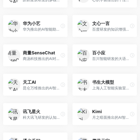
华为小艺
文心一言
华为推出的AI智能助手网页端，深度整合鸿蒙生态和华为云服务。面向华为设备用户，支持语音交互、智能问答、设备控制等功能，与华为硬件生态无缝衔接。
百度研发的知识增强大语言模型，深度融合百度知识图谱和搜索能力。面向中文用户，提供知识问答、文本创作、逻辑推理等服务，中文语境理解准确，知识覆盖面广。
商量SenseChat
百小应
商汤科技推出的AI对话平台，结合计算机视觉和自然语言处理技术。面向企业用户和开发者，支持多模态交互，视觉理解能力强，适合智能客服和内容创作场景。
百川智能研发的大语言模型助手，专注于中文理解和生成。面向中文用户，提供知识问答、文本创作、代码辅助等服务，模型参数规模大，中文表达流畅自然。
天工AI
书生大模型
昆仑万维推出的AI智能助手，集成搜索、对话、创作等多种能力。面向普通用户和内容创作者，支持联网搜索、文本生成、图像理解等功能，响应速度快，免费使用。
上海人工智能实验室研发的开源大模型系列，支持多尺度和多模态。面向研究机构和开发者，开源生态完善，学术研究背景深厚，适合科研和定制开发。
讯飞星火
Kimi
科大讯飞研发的认知智能大模型，深度融合语音识别和自然语言处理技术。面向企业用户和教育领域，提供语音交互、文档处理、代码生成等服务，中文语音识别准确率高。
月之暗面推出的AI智能助手，核心优势在于超长文本处理能力，支持20万字以上文档分析。面向学术研究者、职场人士和内容创作者，提供文档解读、PPT生成、联网搜索等综合服务。