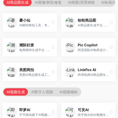
AI商品图生成
AI图像增强/修复
AI抠图/背景移除
AI绘画/
摹小仙
绘蛙商品图
AI模特商拍工具，专注于服装电商。面向服装电商卖家，提供虚拟模特试穿、商品展示图生成等服务，模特形象多样，拍摄成本低。
AI商品图生成平台，支持模特换装和场景生成。面向电商卖家，提供商品上身效果展示、场景化商品图生成等服务，电商营销效果显著。
潮际好麦
Pic Copilot
电商模特生成平台，支持AI虚拟模特创作。面向服装和配饰电商，提供模特试穿、商品展示、营销素材生成等服务，模特形象可定制。
阿里国际AI电商设计工具，专注于跨境电商。面向跨境电商卖家，提供商品图优化、营销海报生成、多语言适配等服务，海外市场适配性强。
美图商拍
LinkFox AI
美图AI商品图生成工具，整合美图生态。面向电商卖家，提供商品图美化、模特替换、场景生成等服务，移动端操作便捷。
跨境电商AI商品图生成工具。面向跨境电商卖家，支持多语言商品图生成、模特替换、场景优化等服务，适配海外电商平台需求。
AI视频生成
AI数字人视频
AI视频编辑
即梦AI
可灵AI
字节跳动旗下AI视频创作平台，支持多模态内容生成。面向内容创作者和营销人员，提供文生视频、图生视频、智能剪辑等功能，中文理解能力强，创作效率高。
快手推出的AI视频生成平台，支持文生视频和图生视频，可生成长达2分钟的高质量视频内容。面向短视频创作者和营销人员，操作简便，生成效果逼真，适合商业推广和创意表达。