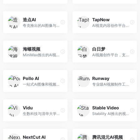
造点AI
TapNow
夸克推出的AI图像与视频创作平台。面向普通用户和内容创作者，提供文生图、文生视频等功能，操作简便，与夸克生态深度整合。
AI视觉内容创作平台，整合图像与视频生成能力。面向内容创作者，提供文生图、文生视频、智能编辑等服务，创作工具丰富，一站式体验便捷。
海螺视频
白日梦
MiniMax推出的AI视频生成工具，支持高质量视频创作。面向内容创作者，提供文生视频、视频编辑等功能，生成速度快，视频效果自然流畅。
AI视频创作平台，支持生成长达50分钟的长视频内容。面向长视频创作者和内容生产者，支持故事视频生成、视频编辑等功能，适合叙事性内容创作。
Pollo AI
Runway
一站式AI图像和视频创作平台，整合多种生成工具。面向内容创作者，提供文生图、文生视频、视频编辑等服务，创作工具全面，一站式体验便捷。
专业级AI视频制作工具，支持视频生成与编辑。面向影视制作人和创意工作者，提供文生视频、视频编辑、绿幕抠像等专业功能，视频处理能力强，适合专业创作场景。
Vidu
Stable Video
生数科技与清华大学联合研发的AI视频生成大模型。面向视频创作者和内容生产者，支持文生视频、图生视频，视频质量高，物理运动理解准确，国产视频生成领先工具。
Stability AI推出的视频生成模型，开源可部署。面向开发者和专业创作者，支持视频生成、视频编辑等功能，开源生态完善，定制化程度高。
NextCut AI
腾讯混元AI视频