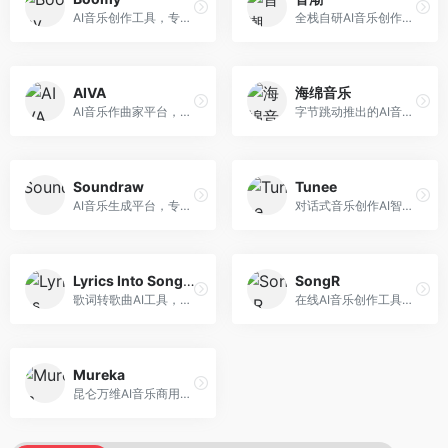
AI音乐创作工具，专注于快速音乐生成与发布。面向音乐爱好者和业余创作者，支持一键生成原创音乐，可直接发布到音乐平台，创作门槛低。
全栈自研AI音乐创作平台，支持从创作到发布的完整流程。面向独立音乐人和音乐工作室，提供作词作曲、编曲混音、音乐发布等服务，创作工具专业。
AIVA
海绵音乐
AI音乐作曲家平台，专注于古典和影视配乐创作。面向影视制作人和游戏开发者，提供原创音乐生成、配乐定制等服务，音乐风格专业，适合影视游戏配乐。
字节跳动推出的AI音乐创作平台，支持多风格音乐生成。面向内容创作者和音乐爱好者，提供歌词创作、旋律生成、编曲制作等服务，创作效率高，适合短视频配乐。
Soundraw
Tunee
AI音乐生成平台，专注于免版税音乐创作。面向视频创作者和内容制作者，提供背景音乐生成、音乐定制等服务，音乐版权清晰，适合视频配乐场景。
对话式音乐创作AI智能体，支持自然语言交互创作。面向音乐爱好者，通过对话方式完成音乐创作，交互体验友好，创作过程直观。
Lyrics Into Song AI
SongR
歌词转歌曲AI工具，支持将歌词转化为完整歌曲。面向歌词创作者和音乐爱好者，提供歌词谱曲、编曲制作等服务，歌词音乐化效率高。
在线AI音乐创作工具，支持歌词与旋律一体化生成。面向内容创作者和音乐爱好者，提供歌词创作、旋律生成、音乐制作等服务，操作简便，创作速度快。
Mureka
昆仑万维AI音乐商用创作平台，专注于商业音乐授权。面向企业和商业用户，提供版权音乐生成、商用授权等服务，音乐版权清晰，商业应用安全。