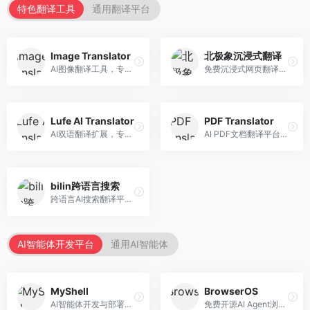
特色翻译工具
通用翻译平台
Image Translator
北极象沉浸式翻译
AI图像翻译工具，专注于图片文字翻译。面向设计师和电商从业者，提供图片文字识别、翻译、替换等服务，图像翻译效果好。
免费沉浸式网页翻译工具，专注于阅读体验。面向普通用户，提供网页双语翻译、文档翻译等服务，免费使用，翻译质量高。
Lufe AI Translator
PDF Translator
AI双语翻译扩展，专注于浏览器翻译场景。面向外语内容阅读者，提供网页双语翻译、划词翻译等服务，浏览器集成便捷。
AI PDF文档翻译平台，专注于文档本地化。面向商务人士，提供PDF翻译、格式保留、批量处理等服务，文档翻译专业。
bilin跨语言搜索
跨语言AI搜索翻译平台，专注于信息获取。面向研究者和内容创作者，提供跨语言搜索、内容翻译、信息整合等服务，跨语言检索能力强。
AI智能体开发平台
通用AI智能体
MyShell
BrowserOS
AI智能体开发与部署平台，专注于语音交互智能体。面向开发者，提供语音智能体创建、部署服务、社区分享等功能，语音交互能力强。
免费开源AI Agent浏览器，专注于浏览器自动化。面向开发者，提供浏览器控制、任务自动化、API接口等服务，开源免费。