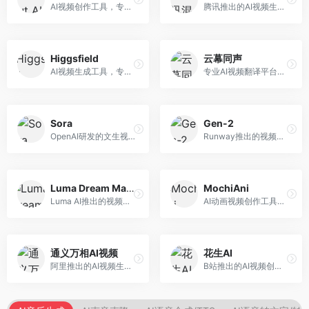
AI视频创作工具，专注于智能剪辑和视频生成。面向视频创作者，提供智能剪辑、视频生成、特效添加等功能，剪辑效率高，适合快节奏内容生产。
腾讯推出的AI视频生成工具，基于混元大模型。面向腾讯生态用户和内容创作者，支持文生视频、视频编辑等功能，与腾讯产品生态深度整合。
Higgsfield
云幕同声
AI视频生成工具，专注于高质量视频内容创作。面向视频创作者和营销人员，支持文生视频、视频编辑等功能，视频效果逼真，适合商业应用。
专业AI视频翻译平台，支持视频多语言配音和字幕生成。面向跨境电商和内容出海从业者，提供视频翻译、配音、字幕生成等服务，多语言支持完善。
Sora
Gen-2
OpenAI研发的文生视频大模型，可根据文字描述生成长达60秒的高清视频。面向影视创作者、广告从业者和内容生产者，视频连贯性强，物理世界理解准确，代表了AI视频生成的最高水平。
Runway推出的视频生成模型，专注于文生视频和视频风格转换。面向影视制作人和创意工作者，支持文本到视频、图像到视频等多种生成模式，视频质量专业级。
Luma Dream Machine
MochiAni
Luma AI推出的视频生成工具，专注于高质量视频创作。面向影视创作者和内容生产者，支持文生视频、图生视频，视频质量高，物理运动流畅自然。
AI动画视频创作工具，专注于动画内容生成。面向动画创作者和二次元内容生产者，支持动画风格视频生成，动画效果流畅，适合动漫内容创作。
通义万相AI视频
花生AI
阿里推出的AI视频生成服务，整合图像与视频创作能力。面向电商和营销从业者，支持商品视频生成、营销视频制作等服务，商业应用场景丰富。
B站推出的AI视频创作工具，专注于短视频内容生成。面向B站创作者，支持视频生成、视频编辑等功能，与B站平台深度整合，创作效率高。