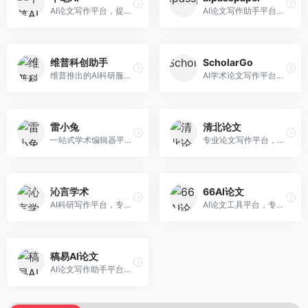
AI论文写作平台，提供无限改稿服务。面向高校学生和学术研究者，支持论文选题、大纲生成、内容撰写、查重修改等全流程服务，改稿次数不限，服务质量有保障。
AI论文写作助手平台，提供智能化的学术写作支持。面向大学生和研究人员，支持多种学科论文生成，提供参考文献管理和格式规范服务，写作效率高。
维普科创助手
ScholarGo
维普推出的AI科研服务平台，整合学术资源与智能写作。面向科研人员和高校师生，提供文献检索、论文写作、查重检测等一站式服务，学术资源权威可靠。
AI学术论文写作平台，专注于理工科领域的逻辑构建。面向理工科研究生和科研工作者，提供公式编辑、数据分析、论文结构优化等服务，理工科写作逻辑严谨。
雷小兔
清北论文
一站式学术编辑器平台，覆盖论文写作全流程。面向高校学生和科研人员，提供选题分析、文献检索、论文生成、查重降重等服务，操作流程清晰，学术写作效率显著提升。
专业论文写作平台，依托高校学术资源。面向本科生和研究生，提供论文指导、写作辅助、查重检测等服务，学术规范性强，适合追求高质量论文的用户。
沁言学术
66AI论文
AI科研写作平台，专注于学术研究辅助。面向研究生和科研工作者，提供文献分析、研究方法指导、论文撰写等服务，学术资源丰富，研究支持全面。
AI论文工具平台，专注于高质量低查重论文生成。面向大学生和研究生，提供论文写作、降重修改等服务，生成内容原创度高，查重率低。
稿易AI论文
AI论文写作助手平台，提供智能化学术写作支持。面向高校学生，支持多种论文类型生成，提供参考文献管理和格式规范服务，操作流程简单。