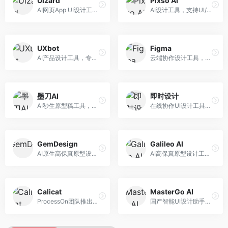
Uizard
Pixso AI
AI网页App UI设计工具，专注于快速界面生成。面向产品经理和设计师，提供线框图转UI、界面生成、设计优化等服务，设计速度快。
AI设计工具，支持UI/UX设计全流程。面向设计师和产品团队，提供界面生成、设计优化、协作评审等服务，国产替代方案，团队协作便捷。
UXbot
Figma
AI产品设计工具，专注于用户体验优化。面向UX设计师，提供用户研究、设计建议、可用性测试等服务，UX设计支持完善。
云端协作设计工具，整合AI设计辅助功能。面向UI/UX设计师和产品团队，提供界面设计、原型制作、团队协作等服务，协作功能强大，是UI设计领域的标杆产品。
墨刀AI
即时设计
AI秒生原型稿工具，专注于快速原型设计。面向产品经理和设计师，提供原型生成、交互设计、团队协作等服务，原型制作效率高。
在线协作UI设计工具，整合AI设计功能。面向设计师和产品团队，提供界面设计、原型制作、设计资源库等服务，国产协作设计平台。
GemDesign
Galileo AI
AI原生高保真原型设计工具，专注于智能设计生成。面向设计师，提供界面生成、设计优化、原型制作等服务，设计自动化程度高。
AI高保真原型设计工具，专注于UI界面生成。面向设计师和产品团队，提供界面生成、交互设计、设计优化等服务，界面质量高。
Calicat
MasterGo AI
ProcessOn团队推出的产设研协作平台，整合设计与协作功能。面向产品团队，提供设计协作、文档管理、团队沟通等服务，产研协作便捷。
国产智能UI设计助手，专注于界面设计自动化。面向UI设计师，提供界面生成、组件设计、设计系统构建等服务，中文用户适配性好。