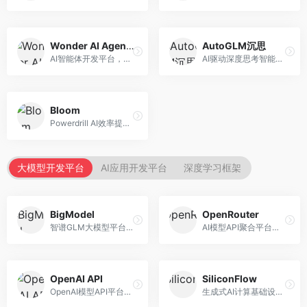
Wonder AI Agents
AutoGLM沉思
AI智能体开发平台，专注于低代码智能体创建。面向开发者，提供可视化开发、模板库、部署服务等功能，开发门槛低。
AI驱动深度思考智能体，专注于复杂推理任务。面向高级用户，提供深度分析、逻辑推理、决策支持等服务，推理能力强。
Bloom
Powerdrill AI效率提升平台，专注于企业智能化。面向企业用户，提供智能体创建、流程自动化、数据分析等服务，企业效率提升显著。
大模型开发平台
AI应用开发平台
深度学习框架
BigModel
OpenRouter
智谱GLM大模型平台，提供API调用与模型服务。面向开发者和企业用户，提供GLM系列模型API、微调服务、应用开发工具等，开源生态完善。
AI模型API聚合平台，整合多种主流大模型。面向开发者，提供统一API接口、模型对比、成本优化等服务，模型选择灵活。
OpenAI API
SiliconFlow
OpenAI模型API平台，提供GPT系列模型服务。面向开发者，提供模型API、微调服务、Assistants API等，是AI开发领域的基础设施。
生成式AI计算基础设施平台，专注于模型推理服务。面向开发者和企业，提供多模型API、高性能推理、成本优化等服务，推理性价比高。