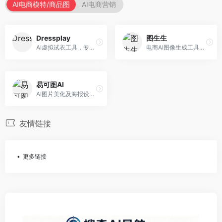
AI电商模特/商品图
AI电商营销
Dressplay
图生生
AI虚拟试衣工具，专注于服装电商体验。面向服装电商，提供虚拟试穿、尺码推荐、穿搭建议等服务，试衣体验真实。
电商AI图像生成工具，专注于商品图创作。面向电商卖家，提供商品图生成、背景替换、批量处理等服务，商品图质量高。
易可图AI
AI图片美化及海报设计平台，专注于电商视觉设计。面向电商卖家，提供图片美化、海报设计、营销素材等服务，设计效率高。
友情链接
更多链接