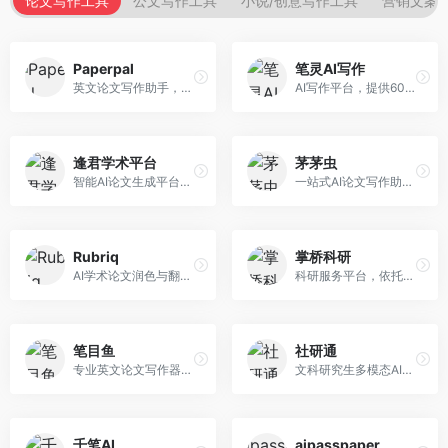
论文写作工具
公文写作工具
小说/创意写作工具
营销文案
Paperpal
笔灵AI写作
英文论文写作助手，专注于学术英语润色。面向需要发表国际期刊的研究者，提供语法检查、学术表达优化、格式规范等服务，英语表达地道专业。
AI写作平台，提供600+写作模板。面向学生、职场人士和内容创作者，支持论文、公文、营销文案等多种文体，模板丰富，一键生成，写作效率大幅提升。
逢君学术平台
茅茅虫
智能AI论文生成平台，支持查重检测。面向高校学生和研究人员，提供论文选题、内容生成、查重修改等一站式服务，学术写作流程完整。
一站式AI论文写作助手，覆盖学术写作全场景。面向高校学生和科研人员，提供开题报告、文献综述、论文正文等写作服务，支持多学科多类型论文，操作简便。
Rubriq
掌桥科研
AI学术论文润色与翻译平台。面向国际期刊投稿者，提供论文润色、翻译、格式调整等服务，支持多语言，学术表达专业规范。
科研服务平台，依托3亿+真实文献数据库。面向学术研究者和学生，提供文献检索、论文写作、科研数据分析等服务，文献资源丰富，学术支持专业。
笔目鱼
社研通
专业英文论文写作器，支持学术论文全流程。面向留学生和国际期刊投稿者，提供英文论文撰写、润色、格式调整等服务，学术英语表达规范。
文科研究生多模态AI学术写作平台。面向文科研究生和社科研究者，提供文献综述、理论分析、定性研究辅助等服务，文科研究方法论支持完善。
千笔AI
aipasspaper