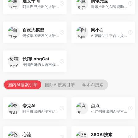
通义千问
腾讯元宝
阿里巴巴推出的大语言模型平台，提供对话问答、文档处理、图像理解、代码编写等全方位AI服务。面向企业用户和个人开发者，集成阿里云生态，支持多模态交互，企业级安全保障。
腾讯推出的AI智能助手，整合微信生态和腾讯云服务。面向普通用户和企业客户，支持文档解析、图像理解、联网搜索等功能，与腾讯产品无缝衔接，办公协作便捷。
百灵大模型
问小白
蚂蚁集团研发的大语言模型平台，专注于金融科技和企业服务。面向金融机构和企业客户，提供智能客服、风险分析、文档处理等服务，金融场景理解深入。
AI智能助手平台，提供知识问答、文本创作、文档处理等服务。面向普通用户和职场人士，操作简便，响应速度快，支持多场景应用。
长猫LongCat
美团自研的大语言模型对话平台，专注于本地生活服务场景。面向美团生态用户，提供智能推荐、服务问答等功能，本地生活知识覆盖全面。
国内AI搜索引擎
国际AI搜索引擎
学术AI搜索
夸克AI
点点
阿里推出的AI搜索助手，整合搜索与AI功能。面向年轻用户，提供智能搜索、文档处理、学习辅助等服务，与夸克生态深度整合。
小红书推出的AI搜索应用，专注于生活方式内容搜索。面向小红书用户，提供生活攻略、消费决策、内容推荐等服务，生活方式内容丰富。
心流
360AI搜索