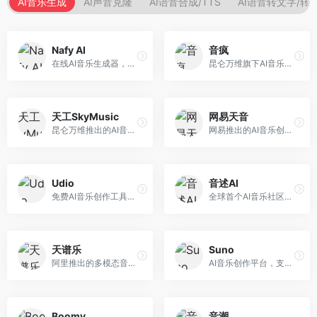
AI音乐生成
AI声音克隆
AI语音合成/TTS
AI语音转文字/转
Nafy AI
音疯
在线AI音乐生成器，专注于快速音乐创作。面向内容创作者，支持多种风格音乐生成，操作简便，生成速度快，适合快速配乐需求。
昆仑万维旗下AI音乐创作平台，专注于音乐内容生成。面向音乐爱好者和内容创作者，提供多种风格音乐生成，操作简便，创作速度快。
天工SkyMusic
网易天音
昆仑万维推出的AI音乐创作平台，基于天工大模型。面向音乐创作者，支持歌词生成、旋律创作、音乐编曲等服务，中文音乐创作能力强。
网易推出的AI音乐创作工具，支持作词、作曲与编曲。面向音乐爱好者和独立音乐人，提供歌词生成、旋律创作、编曲制作等服务，与网易云音乐生态深度整合。
Udio
音述AI
免费AI音乐创作工具，专注于高质量音乐生成。面向音乐创作者和内容制作者，支持多种音乐风格生成，音质专业，创作自由度高，适合专业音乐制作场景。
全球首个AI音乐社区平台，整合创作与分享功能。面向音乐创作者和爱好者，提供音乐创作、作品分享、社区交流等服务，社区氛围活跃。
天谱乐
Suno
阿里推出的多模态音乐生成平台，整合音频与文本理解能力。面向内容创作者，支持歌词生成、旋律创作、音乐编辑等服务，与阿里生态深度整合。
AI音乐创作平台，支持通过文字描述生成完整歌曲，包含歌词、旋律和人声。面向音乐爱好者、内容创作者和独立音乐人，操作门槛低，创作速度快，支持多种音乐风格，为音乐创作带来全新可能。
Boomy
音潮