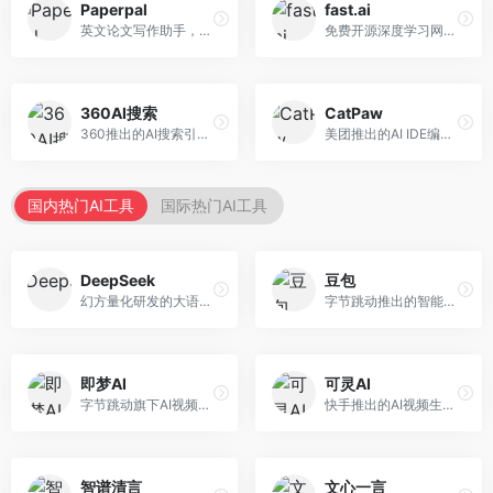
Paperpal
fast.ai
英文论文写作助手，专注于学术英语润色。面向需要发表国际期刊的研究者，提供语法检查、学术表达优化、格式规范等服务，英语表达地道专业。
免费开源深度学习网站，专注于实用AI教学。面向开发者，提供免费深度学习课程、实战项目、代码库等资源，学习门槛低。
360AI搜索
CatPaw
360推出的AI搜索引擎，专注于安全智能搜索。面向普通用户，提供智能问答、网页搜索、内容整理等服务，安全防护能力强。
美团推出的AI IDE编程工具，专注于本地开发生态。面向开发者，提供智能代码补全、代码生成、项目管理等服务，本地开发体验好。
国内热门AI工具
国际热门AI工具
DeepSeek
豆包
幻方量化研发的大语言模型平台，专注于深度推理和代码生成能力。面向开发者、研究人员和技术爱好者，提供强大的逻辑推理和数学计算功能，开源生态完善，API接口友好。
字节跳动推出的智能对话助手平台，提供文本创作、知识问答、英语学习等多种AI服务。面向普通用户和内容创作者，支持多轮对话和文件解析，免费使用，响应速度快，中文理解能力强。
即梦AI
可灵AI
字节跳动旗下AI视频创作平台，支持多模态内容生成。面向内容创作者和营销人员，提供文生视频、图生视频、智能剪辑等功能，中文理解能力强，创作效率高。
快手推出的AI视频生成平台，支持文生视频和图生视频，可生成长达2分钟的高质量视频内容。面向短视频创作者和营销人员，操作简便，生成效果逼真，适合商业推广和创意表达。
智谱清言
文心一言