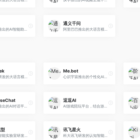
通义千问
月之暗面推出的AI智能助手，核心优势在于超长文本处理能力，支持20万字以上文档分析。面向学术研究者、职场人士和内容创作者，提供文档解读、PPT生成、联网搜索等综合服务。
阿里巴巴推出的大语言模型平台，提供对话问答、文档处理、图像理解、代码编写等全方位AI服务。面向企业用户和个人开发者，集成阿里云生态，支持多模态交互，企业级安全保障。
ek
Me.bot
幻方量化研发的大语言模型平台，专注于深度推理和代码生成能力。面向开发者、研究人员和技术爱好者，提供强大的逻辑推理和数学计算功能，开源生态完善，API接口友好。
心识宇宙推出的个性化AI伴侣，专注于情感交互和个人助理服务。面向个人用户，支持日程管理、情感陪伴、知识问答等功能，交互体验人性化。
seChat
逗逗AI
商汤科技推出的AI对话平台，结合计算机视觉和自然语言处理技术。面向企业用户和开发者，支持多模态交互，视觉理解能力强，适合智能客服和内容创作场景。
AI游戏陪玩平台，结合游戏理解和自然语言交互技术。面向游戏玩家，提供游戏攻略、陪玩互动、社交聊天等服务，游戏知识丰富，互动体验有趣。
模型
讯飞星火
上海人工智能实验室研发的开源大模型系列，支持多尺度和多模态。面向研究机构和开发者，开源生态完善，学术研究背景深厚，适合科研和定制开发。
科大讯飞研发的认知智能大模型，深度融合语音识别和自然语言处理技术。面向企业用户和教育领域，提供语音交互、文档处理、代码生成等服务，中文语音识别准确率高。