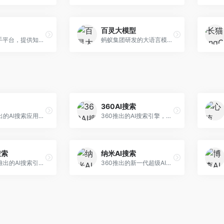
百灵大模型
AI智能助手平台，提供知识问答、文本创作、文档处理等服务。面向普通用户和职场人士，操作简便，响应速度快，支持多场景应用。
蚂蚁集团研发的大语言模型平台，专注于金融科技和企业服务。面向金融机构和企业客户，提供智能客服、风险分析、文档处理等服务，金融场景理解深入。
360AI搜索
小红书推出的AI搜索应用，专注于生活方式内容搜索。面向小红书用户，提供生活攻略、消费决策、内容推荐等服务，生活方式内容丰富。
360推出的AI搜索引擎，专注于安全智能搜索。面向普通用户，提供智能问答、网页搜索、内容整理等服务，安全防护能力强。
搜索
纳米AI搜索
昆仑万维推出的AI搜索引擎，整合大模型与搜索能力。面向普通用户，提供智能问答、深度搜索、内容整理等服务，中文搜索体验好。
360推出的新一代超级AI搜索，深度整合360搜索资源。面向普通用户，提供智能问答、多模态搜索、内容生成等服务，安全可靠。