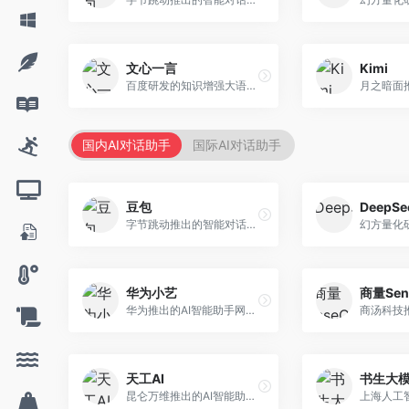
文心一言
Kimi
百度研发的知识增强大语言模型，深度融合百度知识图谱和搜索能力。面向中文用户，提供知识问答、文本创作、逻辑推理等服务，中文语境理解准确，知识覆盖面广。
国内AI对话助手
国际AI对话助手
豆包
DeepSe
字节跳动推出的智能对话助手平台，提供文本创作、知识问答、英语学习等多种AI服务。面向普通用户和内容创作者，支持多轮对话和文件解析，免费使用，响应速度快，中文理解能力强。
华为小艺
商量Sen
华为推出的AI智能助手网页端，深度整合鸿蒙生态和华为云服务。面向华为设备用户，支持语音交互、智能问答、设备控制等功能，与华为硬件生态无缝衔接。
天工AI
书生大
昆仑万维推出的AI智能助手，集成搜索、对话、创作等多种能力。面向普通用户和内容创作者，支持联网搜索、文本生成、图像理解等功能，响应速度快，免费使用。