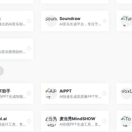
乐
Soundraw
字节跳动推出的AI音乐创作平台，支持多风格音乐生成。面向内容创作者和音乐爱好者，提供歌词创作、旋律生成、编曲制作等服务，创作效率高，适合短视频配乐。
AI音乐生成平台，专注于免版税音乐创作。面向视频创作者和内容制作者，提供背景音乐生成、音乐定制等服务，音乐版权清晰，适合视频配乐场景。
昆仑万维AI音乐商用创作平台，专注于商业音乐授权。面向企业和商业用户，提供版权音乐生成、商用授权等服务，音乐版权清晰，商业应用安全。
PT助手
AiPPT
Kimi推出的PPT生成智能体，整合长文本处理能力。面向职场人士和学生，支持文档解析、PPT生成、内容优化等服务，与Kimi生态深度整合。
AI快速生成高质量PPT平台，支持主题定制。面向职场人士和学生，提供一键生成、模板选择、内容优化等服务，PPT制作速度快，设计质量高。
l.ai
麦当秀MindSHOW
AI演示文稿设计工具，专注于自动化设计排版。面向职场人士，提供智能排版、模板选择、设计优化等服务，设计美观度高。
AI在线PPT生成工具，支持思维导图转PPT。面向职场人士，提供思维导图导入、PPT生成、模板选择等服务，思维导图转PPT效率高。