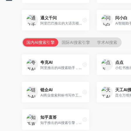
通义千问
问小白
阿里巴巴推出的大语言模型平台，提供对话问答、文档处理、图像理解、代码编写等全方位AI服务。面向企业用户和个人开发者，集成阿里云生态，支持多模态交互，企业级安全保障。
国内AI搜索引擎
国际AI搜索引擎
学术AI搜索
夸克AI
点点
阿里推出的AI搜索助手，整合搜索与AI功能。面向年轻用户，提供智能搜索、文档处理、学习辅助等服务，与夸克生态深度整合。
链企AI
天工AI
AI商业搜索和标书写作工具，专注于企业服务场景。面向企业用户，提供商业信息搜索、标书生成、企业分析等服务，商业信息专业。
知乎直答
知乎推出的AI搜索引擎，专注于知识问答场景。面向知识获取者，提供知乎内容搜索、智能问答、知识整理等服务，专业知识丰富。