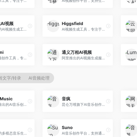
AI视频创作工具，专注于智能剪辑和视频生成。面向视频创作者，提供智能剪辑、视频生成、特效添加等功能，剪辑效率高，适合快节奏内容生产。
AI视频创作平台，支持生成长达50分钟的长视频内容。面向长视频创作者和内容生产者，支持故事视频生成、视频编辑等功能，适合叙事性内容创作。
AI视频
Higgsfield
腾讯推出的AI视频生成工具，基于混元大模型。面向腾讯生态用户和内容创作者，支持文生视频、视频编辑等功能，与腾讯产品生态深度整合。
AI视频生成工具，专注于高质量视频内容创作。面向视频创作者和营销人员，支持文生视频、视频编辑等功能，视频效果逼真，适合商业应用。
ni
通义万相AI视频
AI动画视频创作工具，专注于动画内容生成。面向动画创作者和二次元内容生产者，支持动画风格视频生成，动画效果流畅，适合动漫内容创作。
阿里推出的AI视频生成服务，整合图像与视频创作能力。面向电商和营销从业者，支持商品视频生成、营销视频制作等服务，商业应用场景丰富。
转文字/转录
AI音频处理
Music
音疯
昆仑万维推出的AI音乐创作平台，基于天工大模型。面向音乐创作者，支持歌词生成、旋律创作、音乐编曲等服务，中文音乐创作能力强。
昆仑万维旗下AI音乐创作平台，专注于音乐内容生成。面向音乐爱好者和内容创作者，提供多种风格音乐生成，操作简便，创作速度快。
Suno
阿里推出的多模态音乐生成平台，整合音频与文本理解能力。面向内容创作者，支持歌词生成、旋律创作、音乐编辑等服务，与阿里生态深度整合。
AI音乐创作平台，支持通过文字描述生成完整歌曲，包含歌词、旋律和人声。面向音乐爱好者、内容创作者和独立音乐人，操作门槛低，创作速度快，支持多种音乐风格，为音乐创作带来全新可能。