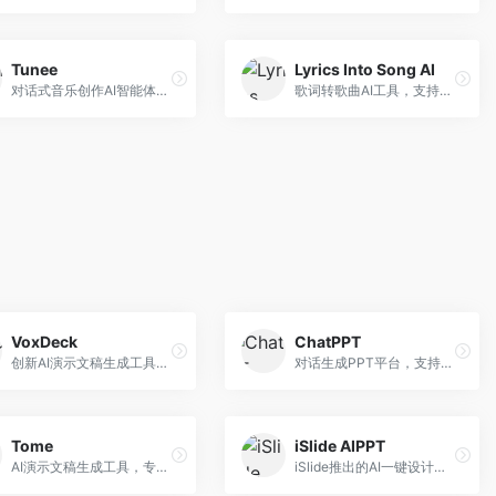
Tunee
Lyrics Into Song AI
对话式音乐创作AI智能体，支持自然语言交互创作。面向音乐爱好者，通过对话方式完成音乐创作，交互体验友好，创作过程直观。
歌词转歌曲AI工具，支持将歌词转化为完整歌曲。面向歌词创作者和音乐爱好者，提供歌词谱曲、编曲制作等服务，歌词音乐化效率高。
VoxDeck
ChatPPT
创新AI演示文稿生成工具，支持语音交互创作。面向职场人士，支持语音输入、PPT生成、内容优化等功能，语音创作体验便捷。
对话生成PPT平台，支持自然语言交互创作。面向职场人士和教育工作者，通过对话方式完成PPT制作，交互体验友好，创作过程直观。
Tome
iSlide AIPPT
AI演示文稿生成工具，专注于故事化演示创作。面向创业者和营销人员，提供故事叙述、视觉设计、内容生成等服务，演示文稿叙事性强。
iSlide推出的AI一键设计精美PPT工具。面向PPT设计用户，提供模板库、内容生成、设计优化等服务，与iSlide插件深度整合。