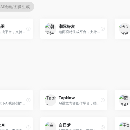
AI绘画/图像生成
品图
潮际好麦
AI商品图生成平台，支持模特换装和场景生成。面向电商卖家，提供商品上身效果展示、场景化商品图生成等服务，电商营销效果显著。
电商模特生成平台，支持AI虚拟模特创作。面向服装和配饰电商，提供模特试穿、商品展示、营销素材生成等服务，模特形象可定制。
TapNow
字节跳动旗下AI视频创作平台，支持多模态内容生成。面向内容创作者和营销人员，提供文生视频、图生视频、智能剪辑等功能，中文理解能力强，创作效率高。
AI视觉内容创作平台，整合图像与视频生成能力。面向内容创作者，提供文生图、文生视频、智能编辑等服务，创作工具丰富，一站式体验便捷。
 AI
白日梦