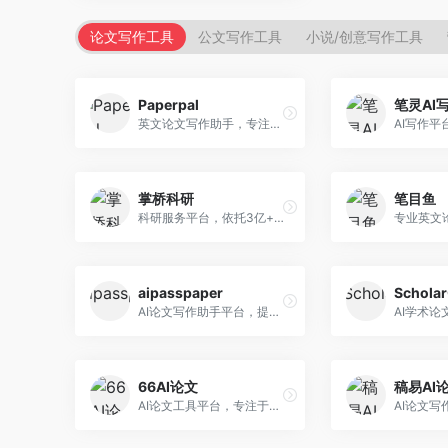
论文写作工具
公文写作工具
小说/创意写作工具
Paperpal
笔灵AI
英文论文写作助手，专注于学术英语润色。面向需要发表国际期刊的研究者，提供语法检查、学术表达优化、格式规范等服务，英语表达地道专业。
掌桥科研
笔目鱼
科研服务平台，依托3亿+真实文献数据库。面向学术研究者和学生，提供文献检索、论文写作、科研数据分析等服务，文献资源丰富，学术支持专业。
aipasspaper
Schola
AI论文写作助手平台，提供智能化的学术写作支持。面向大学生和研究人员，支持多种学科论文生成，提供参考文献管理和格式规范服务，写作效率高。
66AI论文
稿易AI
AI论文工具平台，专注于高质量低查重论文生成。面向大学生和研究生，提供论文写作、降重修改等服务，生成内容原创度高，查重率低。