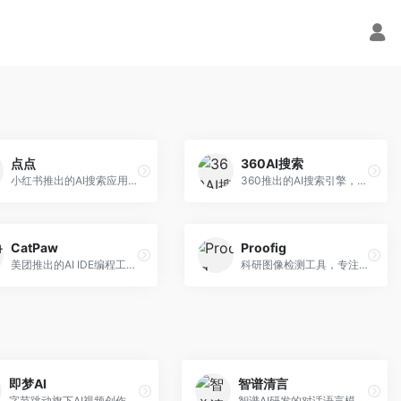
点点
360AI搜索
小红书推出的AI搜索应用，专注于生活方式内容搜索。面向小红书用户，提供生活攻略、消费决策、内容推荐等服务，生活方式内容丰富。
360推出的AI搜索引擎，专注于安全智能搜索。面向普通用户，提供智能问答、网页搜索、内容整理等服务，安全防护能力强。
CatPaw
Proofig
美团推出的AI IDE编程工具，专注于本地开发生态。面向开发者，提供智能代码补全、代码生成、项目管理等服务，本地开发体验好。
科研图像检测工具，专注于学术图像完整性验证。面向科研人员，提供图像检测、重复分析、报告生成等服务，学术检测专业。
即梦AI
智谱清言
字节跳动旗下AI视频创作平台，支持多模态内容生成。面向内容创作者和营销人员，提供文生视频、图生视频、智能剪辑等功能，中文理解能力强，创作效率高。
智谱AI研发的对话语言模型，支持中英双语交互。面向中文用户和开发者，提供知识问答、代码编写、文档解读等服务，开源生态完善，学术研究背景深厚。