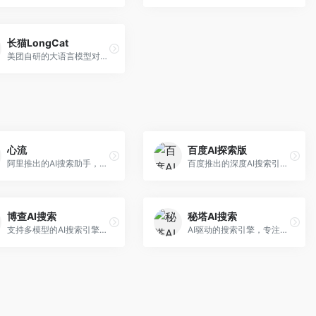
长猫LongCat
美团自研的大语言模型对话平台，专注于本地生活服务场景。面向美团生态用户，提供智能推荐、服务问答等功能，本地生活知识覆盖全面。
心流
百度AI探索版
阿里推出的AI搜索助手，专注于智能信息获取。面向普通用户，提供智能搜索、内容整理、知识问答等服务，与阿里生态深度整合。
百度推出的深度AI搜索引擎，整合百度知识图谱。面向中文用户，提供智能问答、知识探索、内容生成等服务，知识覆盖面广。
博查AI搜索
秘塔AI搜索
支持多模型的AI搜索引擎，整合多种大模型能力。面向AI爱好者，提供多模型搜索、答案对比、深度分析等服务，模型选择灵活。
AI驱动的搜索引擎，专注于无广告直达结果。面向研究者和信息获取需求者，提供深度搜索、来源标注、答案整理等服务，搜索结果干净准确，信息可信度高。