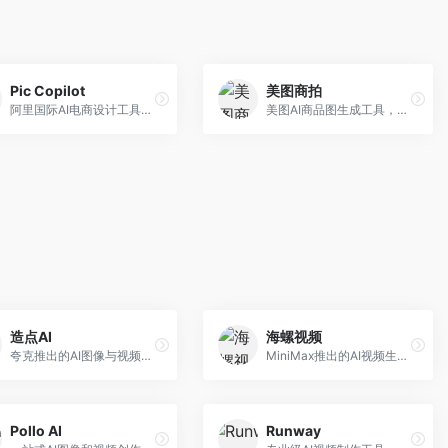
Pic Copilot
美图商拍
阿里国际AI电商设计工具，专注于跨境电商。面向跨境电商卖家，提供商品图优化、营销海报生成、多语言适配等服务，海外市场适配性强。
美图AI商品图生成工具，整合美图生态。面向电商卖家，提供商品图美化、模特替换、场景生成等服务，移动端操作便捷。
造点AI
海螺视频
夸克推出的AI图像与视频创作平台。面向普通用户和内容创作者，提供文生图、文生视频等功能，操作简便，与夸克生态深度整合。
MiniMax推出的AI视频生成工具，支持高质量视频创作。面向内容创作者，提供文生视频、视频编辑等功能，生成速度快，视频效果自然流畅。
Pollo AI
Runway