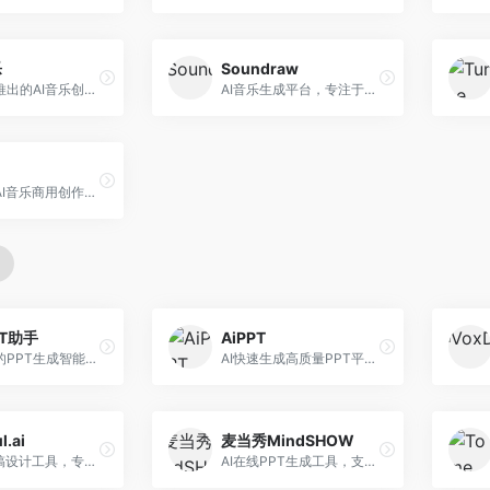
乐
Soundraw
字节跳动推出的AI音乐创作平台，支持多风格音乐生成。面向内容创作者和音乐爱好者，提供歌词创作、旋律生成、编曲制作等服务，创作效率高，适合短视频配乐。
AI音乐生成平台，专注于免版税音乐创作。面向视频创作者和内容制作者，提供背景音乐生成、音乐定制等服务，音乐版权清晰，适合视频配乐场景。
昆仑万维AI音乐商用创作平台，专注于商业音乐授权。面向企业和商业用户，提供版权音乐生成、商用授权等服务，音乐版权清晰，商业应用安全。
PT助手
AiPPT
Kimi推出的PPT生成智能体，整合长文本处理能力。面向职场人士和学生，支持文档解析、PPT生成、内容优化等服务，与Kimi生态深度整合。
AI快速生成高质量PPT平台，支持主题定制。面向职场人士和学生，提供一键生成、模板选择、内容优化等服务，PPT制作速度快，设计质量高。
l.ai
麦当秀MindSHOW
AI演示文稿设计工具，专注于自动化设计排版。面向职场人士，提供智能排版、模板选择、设计优化等服务，设计美观度高。
AI在线PPT生成工具，支持思维导图转PPT。面向职场人士，提供思维导图导入、PPT生成、模板选择等服务，思维导图转PPT效率高。