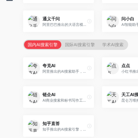
通义千问
问小白
阿里巴巴推出的大语言模型平台，提供对话问答、文档处理、图像理解、代码编写等全方位AI服务。面向企业用户和个人开发者，集成阿里云生态，支持多模态交互，企业级安全保障。
国内AI搜索引擎
国际AI搜索引擎
学术AI搜索
夸克AI
点点
阿里推出的AI搜索助手，整合搜索与AI功能。面向年轻用户，提供智能搜索、文档处理、学习辅助等服务，与夸克生态深度整合。
链企AI
天工AI
AI商业搜索和标书写作工具，专注于企业服务场景。面向企业用户，提供商业信息搜索、标书生成、企业分析等服务，商业信息专业。
知乎直答
知乎推出的AI搜索引擎，专注于知识问答场景。面向知识获取者，提供知乎内容搜索、智能问答、知识整理等服务，专业知识丰富。