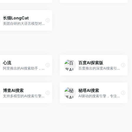
长猫LongCat
美团自研的大语言模型对话平台，专注于本地生活服务场景。面向美团生态用户，提供智能推荐、服务问答等功能，本地生活知识覆盖全面。
心流
百度AI探索版
阿里推出的AI搜索助手，专注于智能信息获取。面向普通用户，提供智能搜索、内容整理、知识问答等服务，与阿里生态深度整合。
百度推出的深度AI搜索引擎，整合百度知识图谱。面向中文用户，提供智能问答、知识探索、内容生成等服务，知识覆盖面广。
博查AI搜索
秘塔AI搜索
支持多模型的AI搜索引擎，整合多种大模型能力。面向AI爱好者，提供多模型搜索、答案对比、深度分析等服务，模型选择灵活。
AI驱动的搜索引擎，专注于无广告直达结果。面向研究者和信息获取需求者，提供深度搜索、来源标注、答案整理等服务，搜索结果干净准确，信息可信度高。