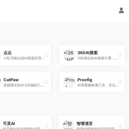
点点
360AI搜索
小红书推出的AI搜索应用，专注于生活方式内容搜索。面向小红书用户，提供生活攻略、消费决策、内容推荐等服务，生活方式内容丰富。
360推出的AI搜索引擎，专注于安全智能搜索。面向普通用户，提供智能问答、网页搜索、内容整理等服务，安全防护能力强。
CatPaw
Proofig
美团推出的AI IDE编程工具，专注于本地开发生态。面向开发者，提供智能代码补全、代码生成、项目管理等服务，本地开发体验好。
科研图像检测工具，专注于学术图像完整性验证。面向科研人员，提供图像检测、重复分析、报告生成等服务，学术检测专业。
可灵AI
智谱清言
快手推出的AI视频生成平台，支持文生视频和图生视频，可生成长达2分钟的高质量视频内容。面向短视频创作者和营销人员，操作简便，生成效果逼真，适合商业推广和创意表达。
智谱AI研发的对话语言模型，支持中英双语交互。面向中文用户和开发者，提供知识问答、代码编写、文档解读等服务，开源生态完善，学术研究背景深厚。