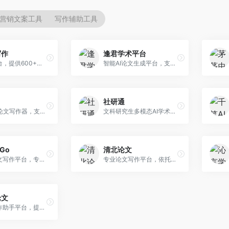
营销文案工具
写作辅助工具
写作
逢君学术平台
AI写作平台，提供600+写作模板。面向学生、职场人士和内容创作者，支持论文、公文、营销文案等多种文体，模板丰富，一键生成，写作效率大幅提升。
智能AI论文生成平台，支持查重检测。面向高校学生和研究人员，提供论文选题、内容生成、查重修改等一站式服务，学术写作流程完整。
社研通
专业英文论文写作器，支持学术论文全流程。面向留学生和国际期刊投稿者，提供英文论文撰写、润色、格式调整等服务，学术英语表达规范。
文科研究生多模态AI学术写作平台。面向文科研究生和社科研究者，提供文献综述、理论分析、定性研究辅助等服务，文科研究方法论支持完善。
rGo
清北论文
AI学术论文写作平台，专注于理工科领域的逻辑构建。面向理工科研究生和科研工作者，提供公式编辑、数据分析、论文结构优化等服务，理工科写作逻辑严谨。
专业论文写作平台，依托高校学术资源。面向本科生和研究生，提供论文指导、写作辅助、查重检测等服务，学术规范性强，适合追求高质量论文的用户。
论文
AI论文写作助手平台，提供智能化学术写作支持。面向高校学生，支持多种论文类型生成，提供参考文献管理和格式规范服务，操作流程简单。