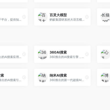
百灵大模型
AI智能助手平台，提供知识问答、文本创作、文档处理等服务。面向普通用户和职场人士，操作简便，响应速度快，支持多场景应用。
蚂蚁集团研发的大语言模型平台，专注于金融科技和企业服务。面向金融机构和企业客户，提供智能客服、风险分析、文档处理等服务，金融场景理解深入。
360AI搜索
小红书推出的AI搜索应用，专注于生活方式内容搜索。面向小红书用户，提供生活攻略、消费决策、内容推荐等服务，生活方式内容丰富。
360推出的AI搜索引擎，专注于安全智能搜索。面向普通用户，提供智能问答、网页搜索、内容整理等服务，安全防护能力强。
搜索
纳米AI搜索
昆仑万维推出的AI搜索引擎，整合大模型与搜索能力。面向普通用户，提供智能问答、深度搜索、内容整理等服务，中文搜索体验好。
360推出的新一代超级AI搜索，深度整合360搜索资源。面向普通用户，提供智能问答、多模态搜索、内容生成等服务，安全可靠。