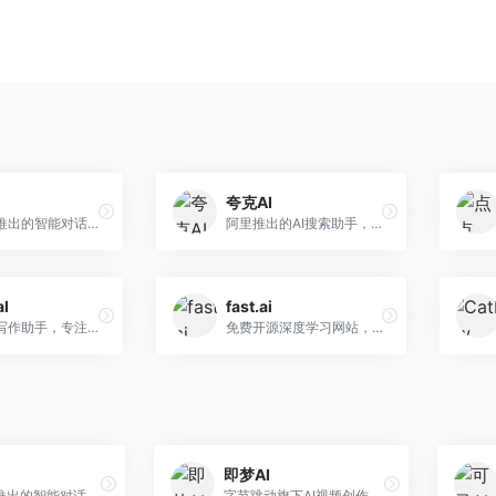
夸克AI
字节跳动推出的智能对话助手平台，提供文本创作、知识问答、英语学习等多种AI服务。面向普通用户和内容创作者，支持多轮对话和文件解析，免费使用，响应速度快，中文理解能力强。
阿里推出的AI搜索助手，整合搜索与AI功能。面向年轻用户，提供智能搜索、文档处理、学习辅助等服务，与夸克生态深度整合。
al
fast.ai
英文论文写作助手，专注于学术英语润色。面向需要发表国际期刊的研究者，提供语法检查、学术表达优化、格式规范等服务，英语表达地道专业。
免费开源深度学习网站，专注于实用AI教学。面向开发者，提供免费深度学习课程、实战项目、代码库等资源，学习门槛低。
即梦AI
字节跳动推出的智能对话助手平台，提供文本创作、知识问答、英语学习等多种AI服务。面向普通用户和内容创作者，支持多轮对话和文件解析，免费使用，响应速度快，中文理解能力强。
字节跳动旗下AI视频创作平台，支持多模态内容生成。面向内容创作者和营销人员，提供文生视频、图生视频、智能剪辑等功能，中文理解能力强，创作效率高。