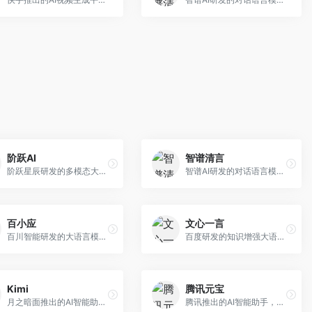
阶跃AI
智谱清言
阶跃星辰研发的多模态大模型平台，支持文本、图像、视频的综合理解与生成。面向创作者和企业客户，提供内容创作、智能分析等服务，多模态能力突出。
智谱AI研发的对话语言模型，支持中英双语交互。面向中文用户和开发者，提供知识问答、代码编写、文档解读等服务，开源生态完善，学术研究背景深厚。
百小应
文心一言
百川智能研发的大语言模型助手，专注于中文理解和生成。面向中文用户，提供知识问答、文本创作、代码辅助等服务，模型参数规模大，中文表达流畅自然。
百度研发的知识增强大语言模型，深度融合百度知识图谱和搜索能力。面向中文用户，提供知识问答、文本创作、逻辑推理等服务，中文语境理解准确，知识覆盖面广。
Kimi
腾讯元宝
月之暗面推出的AI智能助手，核心优势在于超长文本处理能力，支持20万字以上文档分析。面向学术研究者、职场人士和内容创作者，提供文档解读、PPT生成、联网搜索等综合服务。
腾讯推出的AI智能助手，整合微信生态和腾讯云服务。面向普通用户和企业客户，支持文档解析、图像理解、联网搜索等功能，与腾讯产品无缝衔接，办公协作便捷。