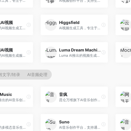
AI视频创作工具，专注于智能剪辑和视频生成。面向视频创作者，提供智能剪辑、视频生成、特效添加等功能，剪辑效率高，适合快节奏内容生产。
AI视频创作平台，支持生成长达50分钟的长视频内容。面向长视频创作者和内容生产者，支持故事视频生成、视频编辑等功能，适合叙事性内容创作。
AI视频
Higgsfield
腾讯推出的AI视频生成工具，基于混元大模型。面向腾讯生态用户和内容创作者，支持文生视频、视频编辑等功能，与腾讯产品生态深度整合。
AI视频生成工具，专注于高质量视频内容创作。面向视频创作者和营销人员，支持文生视频、视频编辑等功能，视频效果逼真，适合商业应用。
AI视频
Luma Dream Machine
阿里推出的AI视频生成服务，整合图像与视频创作能力。面向电商和营销从业者，支持商品视频生成、营销视频制作等服务，商业应用场景丰富。
Luma AI推出的视频生成工具，专注于高质量视频创作。面向影视创作者和内容生产者，支持文生视频、图生视频，视频质量高，物理运动流畅自然。
转文字/转录
AI音频处理
Music
音疯
昆仑万维推出的AI音乐创作平台，基于天工大模型。面向音乐创作者，支持歌词生成、旋律创作、音乐编曲等服务，中文音乐创作能力强。
昆仑万维旗下AI音乐创作平台，专注于音乐内容生成。面向音乐爱好者和内容创作者，提供多种风格音乐生成，操作简便，创作速度快。
Suno
阿里推出的多模态音乐生成平台，整合音频与文本理解能力。面向内容创作者，支持歌词生成、旋律创作、音乐编辑等服务，与阿里生态深度整合。
AI音乐创作平台，支持通过文字描述生成完整歌曲，包含歌词、旋律和人声。面向音乐爱好者、内容创作者和独立音乐人，操作门槛低，创作速度快，支持多种音乐风格，为音乐创作带来全新可能。