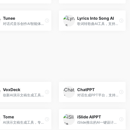
Tunee
Lyrics Into Song AI
对话式音乐创作AI智能体，支持自然语言交互创作。面向音乐爱好者，通过对话方式完成音乐创作，交互体验友好，创作过程直观。
歌词转歌曲AI工具，支持将歌词转化为完整歌曲。面向歌词创作者和音乐爱好者，提供歌词谱曲、编曲制作等服务，歌词音乐化效率高。
VoxDeck
ChatPPT
创新AI演示文稿生成工具，支持语音交互创作。面向职场人士，支持语音输入、PPT生成、内容优化等功能，语音创作体验便捷。
对话生成PPT平台，支持自然语言交互创作。面向职场人士和教育工作者，通过对话方式完成PPT制作，交互体验友好，创作过程直观。
Tome
iSlide AIPPT
AI演示文稿生成工具，专注于故事化演示创作。面向创业者和营销人员，提供故事叙述、视觉设计、内容生成等服务，演示文稿叙事性强。
iSlide推出的AI一键设计精美PPT工具。面向PPT设计用户，提供模板库、内容生成、设计优化等服务，与iSlide插件深度整合。