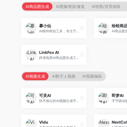
AI商品图生成
AI图像增强/修复
AI抠图/背景移除
摹小仙
绘蛙商
AI模特商拍工具，专注于服装电商。面向服装电商卖家，提供虚拟模特试穿、商品展示图生成等服务，模特形象多样，拍摄成本低。
LinkFox AI
跨境电商AI商品图生成工具。面向跨境电商卖家，支持多语言商品图生成、模特替换、场景优化等服务，适配海外电商平台需求。
AI视频生成
AI数字人视频
AI视频编辑
可灵AI
即梦AI
快手推出的AI视频生成平台，支持文生视频和图生视频，可生成长达2分钟的高质量视频内容。面向短视频创作者和营销人员，操作简便，生成效果逼真，适合商业推广和创意表达。
Vidu
NextCut