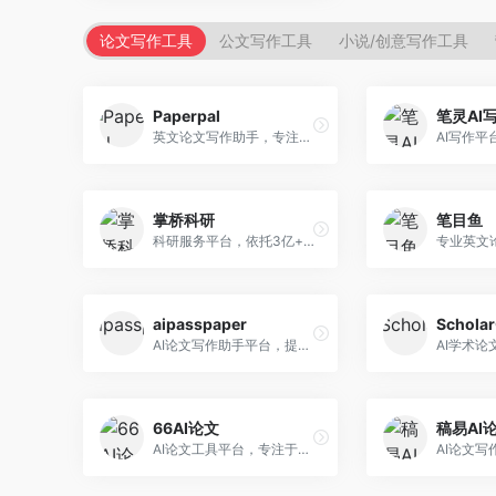
论文写作工具
公文写作工具
小说/创意写作工具
Paperpal
笔灵AI
英文论文写作助手，专注于学术英语润色。面向需要发表国际期刊的研究者，提供语法检查、学术表达优化、格式规范等服务，英语表达地道专业。
掌桥科研
笔目鱼
科研服务平台，依托3亿+真实文献数据库。面向学术研究者和学生，提供文献检索、论文写作、科研数据分析等服务，文献资源丰富，学术支持专业。
aipasspaper
Schola
AI论文写作助手平台，提供智能化的学术写作支持。面向大学生和研究人员，支持多种学科论文生成，提供参考文献管理和格式规范服务，写作效率高。
66AI论文
稿易AI
AI论文工具平台，专注于高质量低查重论文生成。面向大学生和研究生，提供论文写作、降重修改等服务，生成内容原创度高，查重率低。