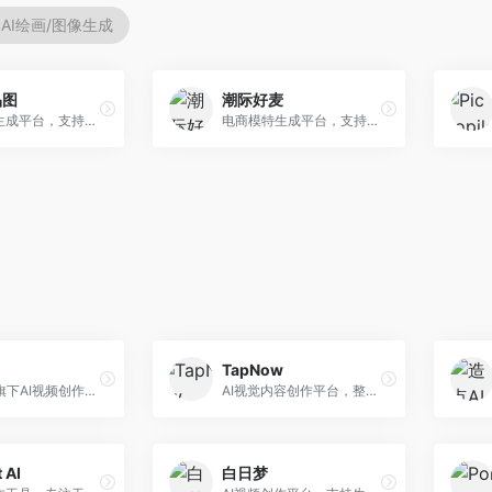
AI绘画/图像生成
品图
潮际好麦
AI商品图生成平台，支持模特换装和场景生成。面向电商卖家，提供商品上身效果展示、场景化商品图生成等服务，电商营销效果显著。
电商模特生成平台，支持AI虚拟模特创作。面向服装和配饰电商，提供模特试穿、商品展示、营销素材生成等服务，模特形象可定制。
TapNow
字节跳动旗下AI视频创作平台，支持多模态内容生成。面向内容创作者和营销人员，提供文生视频、图生视频、智能剪辑等功能，中文理解能力强，创作效率高。
AI视觉内容创作平台，整合图像与视频生成能力。面向内容创作者，提供文生图、文生视频、智能编辑等服务，创作工具丰富，一站式体验便捷。
 AI
白日梦