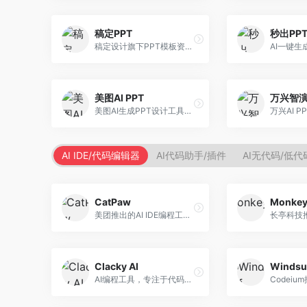
稿定PPT
秒出PP
稿定设计旗下PPT模板资源库，整合AI生成功能。面向设计师和职场人士，提供海量PPT模板、AI内容生成等服务，模板质量高。
美图AI PPT
万兴智
美图AI生成PPT设计工具，整合图像处理能力。面向设计师和职场人士，提供PPT生成、图片美化、设计优化等服务，视觉设计美观。
AI IDE/代码编辑器
AI代码助手/插件
AI无代码/低
CatPaw
Monke
美团推出的AI IDE编程工具，专注于本地开发生态。面向开发者，提供智能代码补全、代码生成、项目管理等服务，本地开发体验好。
Clacky AI
Windsu
AI编程工具，专注于代码智能生成与优化。面向开发者，提供代码生成、代码重构、错误修复等服务，编程效率高。