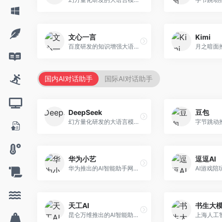
文心一言
Kimi
百度研发的知识增强大语言模型，深度融合百度知识图谱和搜索能力。面向中文用户，提供知识问答、文本创作、逻辑推理等服务，中文语境理解准确，知识覆盖面广。
国内AI对话助手
国际AI对话助手
DeepSeek
豆包
幻方量化研发的大语言模型平台，专注于深度推理和代码生成能力。面向开发者、研究人员和技术爱好者，提供强大的逻辑推理和数学计算功能，开源生态完善，API接口友好。
华为小艺
逗逗AI
华为推出的AI智能助手网页端，深度整合鸿蒙生态和华为云服务。面向华为设备用户，支持语音交互、智能问答、设备控制等功能，与华为硬件生态无缝衔接。
天工AI
书生大
昆仑万维推出的AI智能助手，集成搜索、对话、创作等多种能力。面向普通用户和内容创作者，支持联网搜索、文本生成、图像理解等功能，响应速度快，免费使用。