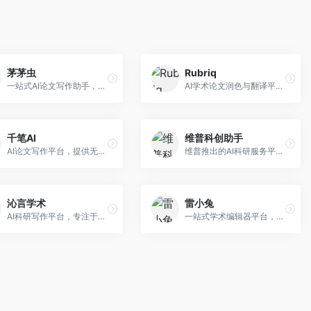
茅茅虫
Rubriq
一站式AI论文写作助手，覆盖学术写作全场景。面向高校学生和科研人员，提供开题报告、文献综述、论文正文等写作服务，支持多学科多类型论文，操作简便。
AI学术论文润色与翻译平台。面向国际期刊投稿者，提供论文润色、翻译、格式调整等服务，支持多语言，学术表达专业规范。
千笔AI
维普科创助手
AI论文写作平台，提供无限改稿服务。面向高校学生和学术研究者，支持论文选题、大纲生成、内容撰写、查重修改等全流程服务，改稿次数不限，服务质量有保障。
维普推出的AI科研服务平台，整合学术资源与智能写作。面向科研人员和高校师生，提供文献检索、论文写作、查重检测等一站式服务，学术资源权威可靠。
沁言学术
雷小兔
AI科研写作平台，专注于学术研究辅助。面向研究生和科研工作者，提供文献分析、研究方法指导、论文撰写等服务，学术资源丰富，研究支持全面。
一站式学术编辑器平台，覆盖论文写作全流程。面向高校学生和科研人员，提供选题分析、文献检索、论文生成、查重降重等服务，操作流程清晰，学术写作效率显著提升。