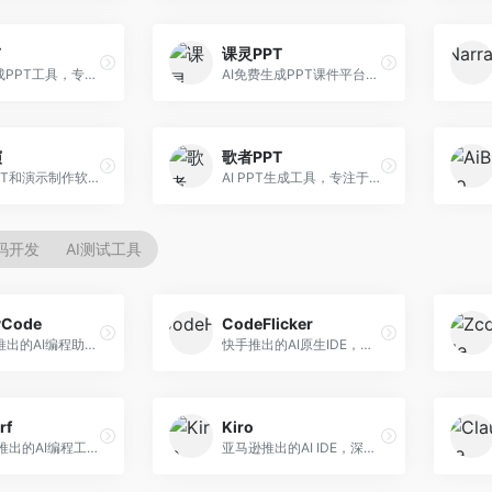
T
课灵PPT
AI一键生成PPT工具，专注于快速演示文稿制作。面向职场人士，支持主题输入、内容生成、模板套用等功能，PPT生成速度快，适合紧急制作场景。
AI免费生成PPT课件平台，专注于教育场景。面向教师和教育工作者，提供课件生成、教学设计、模板选择等服务，教育适配性强。
演
歌者PPT
万兴AI PPT和演示制作软件，整合视频演示功能。面向职场人士和教育工作者，提供PPT生成、演示录制、视频制作等服务，演示功能完善。
AI PPT生成工具，专注于演示文稿智能创作。面向职场人士，支持主题输入、内容生成、设计美化等功能，PPT制作效率高。
代码开发
AI测试工具
yCode
CodeFlicker
长亭科技推出的AI编程助手，专注于安全开发。面向开发者，提供代码生成、安全检测、漏洞修复等服务，安全开发能力强。
快手推出的AI原生IDE，专注于短视频相关开发。面向快手生态开发者，提供代码生成、调试辅助等服务，与快手开发生态深度整合。
rf
Kiro
Codeium推出的AI编程工具，专注于代码智能辅助。面向开发者，提供代码补全、代码生成、代码解释等服务，多语言支持完善。
亚马逊推出的AI IDE，深度整合AWS云服务。面向AWS开发者，提供代码生成、云服务集成、部署自动化等服务，与AWS生态无缝衔接。