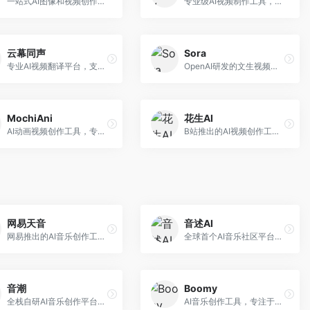
一站式AI图像和视频创作平台，整合多种生成工具。面向内容创作者，提供文生图、文生视频、视频编辑等服务，创作工具全面，一站式体验便捷。
专业级AI视频制作工具，支持视频生成与编辑。面向影视制作人和创意工作者，提供文生视频、视频编辑、绿幕抠像等专业功能，视频处理能力强，适合专业创作场景。
云幕同声
Sora
专业AI视频翻译平台，支持视频多语言配音和字幕生成。面向跨境电商和内容出海从业者，提供视频翻译、配音、字幕生成等服务，多语言支持完善。
OpenAI研发的文生视频大模型，可根据文字描述生成长达60秒的高清视频。面向影视创作者、广告从业者和内容生产者，视频连贯性强，物理世界理解准确，代表了AI视频生成的最高水平。
MochiAni
花生AI
AI动画视频创作工具，专注于动画内容生成。面向动画创作者和二次元内容生产者，支持动画风格视频生成，动画效果流畅，适合动漫内容创作。
B站推出的AI视频创作工具，专注于短视频内容生成。面向B站创作者，支持视频生成、视频编辑等功能，与B站平台深度整合，创作效率高。
网易天音
音述AI
网易推出的AI音乐创作工具，支持作词、作曲与编曲。面向音乐爱好者和独立音乐人，提供歌词生成、旋律创作、编曲制作等服务，与网易云音乐生态深度整合。
全球首个AI音乐社区平台，整合创作与分享功能。面向音乐创作者和爱好者，提供音乐创作、作品分享、社区交流等服务，社区氛围活跃。
音潮
Boomy
全栈自研AI音乐创作平台，支持从创作到发布的完整流程。面向独立音乐人和音乐工作室，提供作词作曲、编曲混音、音乐发布等服务，创作工具专业。
AI音乐创作工具，专注于快速音乐生成与发布。面向音乐爱好者和业余创作者，支持一键生成原创音乐，可直接发布到音乐平台，创作门槛低。