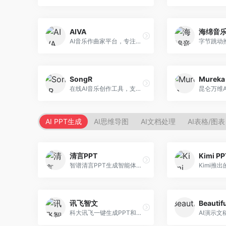
AIVA
海绵音
AI音乐作曲家平台，专注于古典和影视配乐创作。面向影视制作人和游戏开发者，提供原创音乐生成、配乐定制等服务，音乐风格专业，适合影视游戏配乐。
SongR
Mureka
在线AI音乐创作工具，支持歌词与旋律一体化生成。面向内容创作者和音乐爱好者，提供歌词创作、旋律生成、音乐制作等服务，操作简便，创作速度快。
AI PPT生成
AI思维导图
AI文档处理
AI表格/图表
清言PPT
Kimi P
智谱清言PPT生成智能体，基于GLM大模型。面向智谱用户，支持对话生成PPT、内容优化等服务，与智谱生态深度整合。
讯飞智文
Beautifu
科大讯飞一键生成PPT和Word工具，整合语音技术。面向职场人士，支持语音输入、文档生成、格式调整等功能，办公效率显著提升。