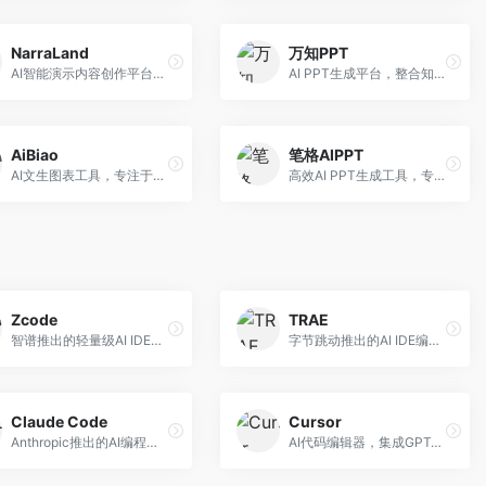
NarraLand
万知PPT
AI智能演示内容创作平台，专注于叙事演示。面向内容创作者，提供故事创作、演示生成、动画设计等服务，演示内容生动有趣。
AI PPT生成平台，整合知识库与创作功能。面向职场人士，支持内容检索、PPT生成、设计优化等服务，知识整合能力强。
AiBiao
笔格AIPPT
AI文生图表工具，专注于数据可视化展示。面向数据分析师和职场人士，提供图表生成、数据可视化、PPT嵌入等服务，数据展示专业。
高效AI PPT生成工具，专注于演示文稿智能创作。面向职场人士，支持主题输入、内容生成、设计美化等功能，PPT制作效率高。
Zcode
TRAE
智谱推出的轻量级AI IDE，基于GLM模型。面向开发者，提供智能代码补全、代码生成、错误检测等服务，中文编程支持好。
字节跳动推出的AI IDE编程工具，深度集成大模型能力。面向开发者，提供智能代码补全、代码解释、重构优化等服务，编程效率显著提升。
Claude Code
Cursor
Anthropic推出的AI编程工具，基于Claude模型。面向开发者，提供代码生成、代码审查、调试辅助等服务，代码质量高，推理能力强。
AI代码编辑器，集成GPT-4模型，专注于智能编程辅助。面向开发者，提供代码生成、代码解释、错误修复等服务，编程体验流畅，开发效率高。