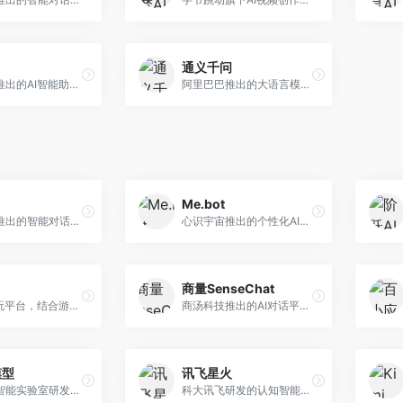
通义千问
月之暗面推出的AI智能助手，核心优势在于超长文本处理能力，支持20万字以上文档分析。面向学术研究者、职场人士和内容创作者，提供文档解读、PPT生成、联网搜索等综合服务。
阿里巴巴推出的大语言模型平台，提供对话问答、文档处理、图像理解、代码编写等全方位AI服务。面向企业用户和个人开发者，集成阿里云生态，支持多模态交互，企业级安全保障。
Me.bot
字节跳动推出的智能对话助手平台，提供文本创作、知识问答、英语学习等多种AI服务。面向普通用户和内容创作者，支持多轮对话和文件解析，免费使用，响应速度快，中文理解能力强。
心识宇宙推出的个性化AI伴侣，专注于情感交互和个人助理服务。面向个人用户，支持日程管理、情感陪伴、知识问答等功能，交互体验人性化。
商量SenseChat
AI游戏陪玩平台，结合游戏理解和自然语言交互技术。面向游戏玩家，提供游戏攻略、陪玩互动、社交聊天等服务，游戏知识丰富，互动体验有趣。
商汤科技推出的AI对话平台，结合计算机视觉和自然语言处理技术。面向企业用户和开发者，支持多模态交互，视觉理解能力强，适合智能客服和内容创作场景。
模型
讯飞星火
上海人工智能实验室研发的开源大模型系列，支持多尺度和多模态。面向研究机构和开发者，开源生态完善，学术研究背景深厚，适合科研和定制开发。
科大讯飞研发的认知智能大模型，深度融合语音识别和自然语言处理技术。面向企业用户和教育领域，提供语音交互、文档处理、代码生成等服务，中文语音识别准确率高。