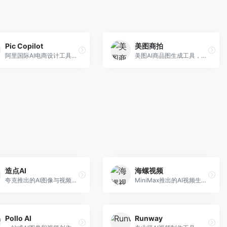
Pic Copilot
美图商拍
阿里国际AI电商设计工具，专注于跨境电商。面向跨境电商卖家，提供商品图优化、营销海报生成、多语言适配等服务，海外市场适配性强。
美图AI商品图生成工具，整合美图生态。面向电商卖家，提供商品图美化、模特替换、场景生成等服务，移动端操作便捷。
造点AI
海螺视频
夸克推出的AI图像与视频创作平台。面向普通用户和内容创作者，提供文生图、文生视频等功能，操作简便，与夸克生态深度整合。
MiniMax推出的AI视频生成工具，支持高质量视频创作。面向内容创作者，提供文生视频、视频编辑等功能，生成速度快，视频效果自然流畅。
Pollo AI
Runway