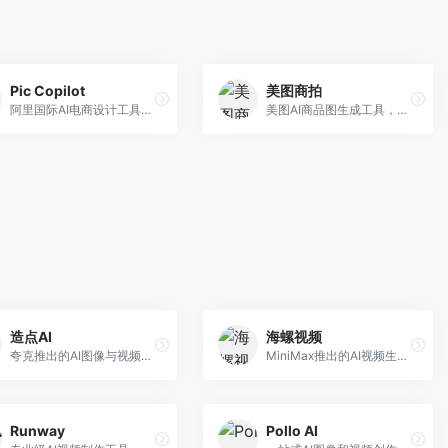
Pic Copilot
美图商拍
阿里国际AI电商设计工具，专注于跨境电商。面向跨境电商卖家，提供商品图优化、营销海报生成、多语言适配等服务，海外市场适配性强。
美图AI商品图生成工具，整合美图生态。面向电商卖家，提供商品图美化、模特替换、场景生成等服务，移动端操作便捷。
造点AI
海螺视频
夸克推出的AI图像与视频创作平台。面向普通用户和内容创作者，提供文生图、文生视频等功能，操作简便，与夸克生态深度整合。
MiniMax推出的AI视频生成工具，支持高质量视频创作。面向内容创作者，提供文生视频、视频编辑等功能，生成速度快，视频效果自然流畅。
Runway
Pollo AI