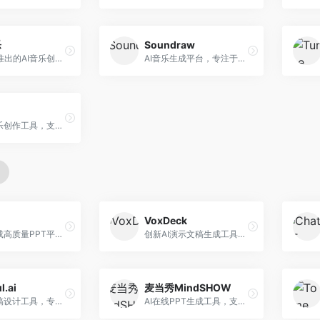
乐
Soundraw
字节跳动推出的AI音乐创作平台，支持多风格音乐生成。面向内容创作者和音乐爱好者，提供歌词创作、旋律生成、编曲制作等服务，创作效率高，适合短视频配乐。
AI音乐生成平台，专注于免版税音乐创作。面向视频创作者和内容制作者，提供背景音乐生成、音乐定制等服务，音乐版权清晰，适合视频配乐场景。
在线AI音乐创作工具，支持歌词与旋律一体化生成。面向内容创作者和音乐爱好者，提供歌词创作、旋律生成、音乐制作等服务，操作简便，创作速度快。
VoxDeck
AI快速生成高质量PPT平台，支持主题定制。面向职场人士和学生，提供一键生成、模板选择、内容优化等服务，PPT制作速度快，设计质量高。
创新AI演示文稿生成工具，支持语音交互创作。面向职场人士，支持语音输入、PPT生成、内容优化等功能，语音创作体验便捷。
l.ai
麦当秀MindSHOW
AI演示文稿设计工具，专注于自动化设计排版。面向职场人士，提供智能排版、模板选择、设计优化等服务，设计美观度高。
AI在线PPT生成工具，支持思维导图转PPT。面向职场人士，提供思维导图导入、PPT生成、模板选择等服务，思维导图转PPT效率高。