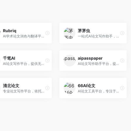
Rubriq
茅茅虫
AI学术论文润色与翻译平台。面向国际期刊投稿者，提供论文润色、翻译、格式调整等服务，支持多语言，学术表达专业规范。
一站式AI论文写作助手，覆盖学术写作全场景。面向高校学生和科研人员，提供开题报告、文献综述、论文正文等写作服务，支持多学科多类型论文，操作简便。
千笔AI
aipasspaper
AI论文写作平台，提供无限改稿服务。面向高校学生和学术研究者，支持论文选题、大纲生成、内容撰写、查重修改等全流程服务，改稿次数不限，服务质量有保障。
AI论文写作助手平台，提供智能化的学术写作支持。面向大学生和研究人员，支持多种学科论文生成，提供参考文献管理和格式规范服务，写作效率高。
清北论文
66AI论文
专业论文写作平台，依托高校学术资源。面向本科生和研究生，提供论文指导、写作辅助、查重检测等服务，学术规范性强，适合追求高质量论文的用户。
AI论文工具平台，专注于高质量低查重论文生成。面向大学生和研究生，提供论文写作、降重修改等服务，生成内容原创度高，查重率低。