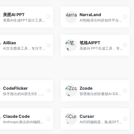
美图AI PPT
NarraLand
美图AI生成PPT设计工具，整合图像处理能力。面向设计师和职场人士，提供PPT生成、图片美化、设计优化等服务，视觉设计美观。
AI智能演示内容创作平台，专注于叙事演示。面向内容创作者，提供故事创作、演示生成、动画设计等服务，演示内容生动有趣。
AiBiao
笔格AIPPT
AI文生图表工具，专注于数据可视化展示。面向数据分析师和职场人士，提供图表生成、数据可视化、PPT嵌入等服务，数据展示专业。
高效AI PPT生成工具，专注于演示文稿智能创作。面向职场人士，支持主题输入、内容生成、设计美化等功能，PPT制作效率高。
CodeFlicker
Zcode
快手推出的AI原生IDE，专注于短视频相关开发。面向快手生态开发者，提供代码生成、调试辅助等服务，与快手开发生态深度整合。
智谱推出的轻量级AI IDE，基于GLM模型。面向开发者，提供智能代码补全、代码生成、错误检测等服务，中文编程支持好。
Claude Code
Cursor
Anthropic推出的AI编程工具，基于Claude模型。面向开发者，提供代码生成、代码审查、调试辅助等服务，代码质量高，推理能力强。
AI代码编辑器，集成GPT-4模型，专注于智能编程辅助。面向开发者，提供代码生成、代码解释、错误修复等服务，编程体验流畅，开发效率高。