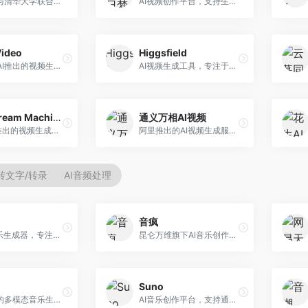
生数科技与清华大学联合研发的AI视频生成大模型。面向视频创作者和内容生产者，支持文生视频、图生视频，视频质量高，物理运动理解准确，国产视频生成领先工具。
AI视频创作平台，支持生成长达50分钟的长视频内容。面向长视频创作者和内容生产者，支持故事视频生成、视频编辑等功能，适合叙事性内容创作。
Video
Higgsfield
Stability AI推出的视频生成模型，开源可部署。面向开发者和专业创作者，支持视频生成、视频编辑等功能，开源生态完善，定制化程度高。
AI视频生成工具，专注于高质量视频内容创作。面向视频创作者和营销人员，支持文生视频、视频编辑等功能，视频效果逼真，适合商业应用。
Luma Dream Machine
通义万相AI视频
Luma AI推出的视频生成工具，专注于高质量视频创作。面向影视创作者和内容生产者，支持文生视频、图生视频，视频质量高，物理运动流畅自然。
阿里推出的AI视频生成服务，整合图像与视频创作能力。面向电商和营销从业者，支持商品视频生成、营销视频制作等服务，商业应用场景丰富。
转文字/转录
AI音频处理
音疯
在线AI音乐生成器，专注于快速音乐创作。面向内容创作者，支持多种风格音乐生成，操作简便，生成速度快，适合快速配乐需求。
昆仑万维旗下AI音乐创作平台，专注于音乐内容生成。面向音乐爱好者和内容创作者，提供多种风格音乐生成，操作简便，创作速度快。
Suno
阿里推出的多模态音乐生成平台，整合音频与文本理解能力。面向内容创作者，支持歌词生成、旋律创作、音乐编辑等服务，与阿里生态深度整合。
AI音乐创作平台，支持通过文字描述生成完整歌曲，包含歌词、旋律和人声。面向音乐爱好者、内容创作者和独立音乐人，操作门槛低，创作速度快，支持多种音乐风格，为音乐创作带来全新可能。