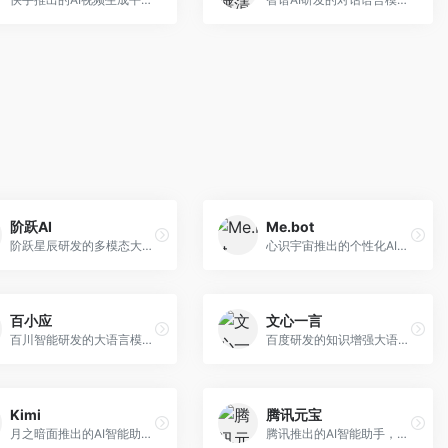
阶跃AI
Me.bot
阶跃星辰研发的多模态大模型平台，支持文本、图像、视频的综合理解与生成。面向创作者和企业客户，提供内容创作、智能分析等服务，多模态能力突出。
心识宇宙推出的个性化AI伴侣，专注于情感交互和个人助理服务。面向个人用户，支持日程管理、情感陪伴、知识问答等功能，交互体验人性化。
百小应
文心一言
百川智能研发的大语言模型助手，专注于中文理解和生成。面向中文用户，提供知识问答、文本创作、代码辅助等服务，模型参数规模大，中文表达流畅自然。
百度研发的知识增强大语言模型，深度融合百度知识图谱和搜索能力。面向中文用户，提供知识问答、文本创作、逻辑推理等服务，中文语境理解准确，知识覆盖面广。
Kimi
腾讯元宝
月之暗面推出的AI智能助手，核心优势在于超长文本处理能力，支持20万字以上文档分析。面向学术研究者、职场人士和内容创作者，提供文档解读、PPT生成、联网搜索等综合服务。
腾讯推出的AI智能助手，整合微信生态和腾讯云服务。面向普通用户和企业客户，支持文档解析、图像理解、联网搜索等功能，与腾讯产品无缝衔接，办公协作便捷。