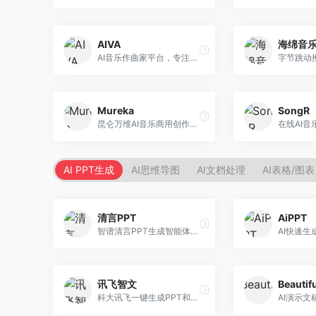
AIVA
海绵音
AI音乐作曲家平台，专注于古典和影视配乐创作。面向影视制作人和游戏开发者，提供原创音乐生成、配乐定制等服务，音乐风格专业，适合影视游戏配乐。
Mureka
SongR
昆仑万维AI音乐商用创作平台，专注于商业音乐授权。面向企业和商业用户，提供版权音乐生成、商用授权等服务，音乐版权清晰，商业应用安全。
AI PPT生成
AI思维导图
AI文档处理
AI表格/图表
清言PPT
AiPPT
智谱清言PPT生成智能体，基于GLM大模型。面向智谱用户，支持对话生成PPT、内容优化等服务，与智谱生态深度整合。
讯飞智文
Beautifu
科大讯飞一键生成PPT和Word工具，整合语音技术。面向职场人士，支持语音输入、文档生成、格式调整等功能，办公效率显著提升。