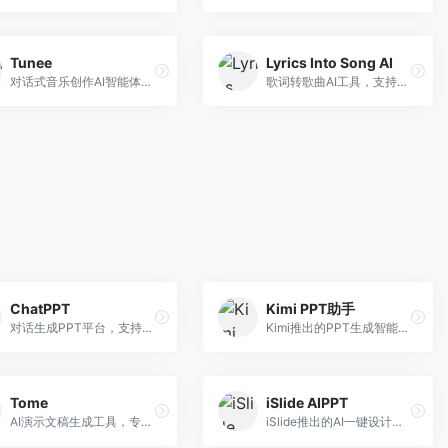
Tunee
Lyrics Into Song AI
对话式音乐创作AI智能体，支持自然语言交互创作。面向音乐爱好者，通过对话方式完成音乐创作，交互体验友好，创作过程直观。
歌词转歌曲AI工具，支持将歌词转化为完整歌曲。面向歌词创作者和音乐爱好者，提供歌词谱曲、编曲制作等服务，歌词音乐化效率高。
ChatPPT
Kimi PPT助手
对话生成PPT平台，支持自然语言交互创作。面向职场人士和教育工作者，通过对话方式完成PPT制作，交互体验友好，创作过程直观。
Kimi推出的PPT生成智能体，整合长文本处理能力。面向职场人士和学生，支持文档解析、PPT生成、内容优化等服务，与Kimi生态深度整合。
Tome
iSlide AIPPT
AI演示文稿生成工具，专注于故事化演示创作。面向创业者和营销人员，提供故事叙述、视觉设计、内容生成等服务，演示文稿叙事性强。
iSlide推出的AI一键设计精美PPT工具。面向PPT设计用户，提供模板库、内容生成、设计优化等服务，与iSlide插件深度整合。