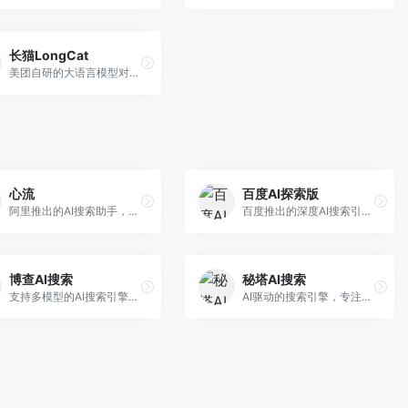
长猫LongCat
美团自研的大语言模型对话平台，专注于本地生活服务场景。面向美团生态用户，提供智能推荐、服务问答等功能，本地生活知识覆盖全面。
心流
百度AI探索版
阿里推出的AI搜索助手，专注于智能信息获取。面向普通用户，提供智能搜索、内容整理、知识问答等服务，与阿里生态深度整合。
百度推出的深度AI搜索引擎，整合百度知识图谱。面向中文用户，提供智能问答、知识探索、内容生成等服务，知识覆盖面广。
博查AI搜索
秘塔AI搜索
支持多模型的AI搜索引擎，整合多种大模型能力。面向AI爱好者，提供多模型搜索、答案对比、深度分析等服务，模型选择灵活。
AI驱动的搜索引擎，专注于无广告直达结果。面向研究者和信息获取需求者，提供深度搜索、来源标注、答案整理等服务，搜索结果干净准确，信息可信度高。