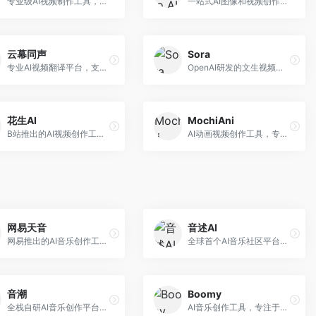
专业级AI视频制作工具，支持视频生成与编辑。面向影视制作人和创意工作者，提供文生视频、视频编辑、绿幕抠像等专业功能，视频处理能力强，适合专业创作场景。
一站式AI图像和视频创作平台，整合多种生成工具。面向内容创作者，提供文生图、文生视频、视频编辑等服务，创作工具全面，一站式体验便捷。
云幕同声
Sora
专业AI视频翻译平台，支持视频多语言配音和字幕生成。面向跨境电商和内容出海从业者，提供视频翻译、配音、字幕生成等服务，多语言支持完善。
OpenAI研发的文生视频大模型，可根据文字描述生成长达60秒的高清视频。面向影视创作者、广告从业者和内容生产者，视频连贯性强，物理世界理解准确，代表了AI视频生成的最高水平。
花生AI
MochiAni
B站推出的AI视频创作工具，专注于短视频内容生成。面向B站创作者，支持视频生成、视频编辑等功能，与B站平台深度整合，创作效率高。
AI动画视频创作工具，专注于动画内容生成。面向动画创作者和二次元内容生产者，支持动画风格视频生成，动画效果流畅，适合动漫内容创作。
网易天音
音述AI
网易推出的AI音乐创作工具，支持作词、作曲与编曲。面向音乐爱好者和独立音乐人，提供歌词生成、旋律创作、编曲制作等服务，与网易云音乐生态深度整合。
全球首个AI音乐社区平台，整合创作与分享功能。面向音乐创作者和爱好者，提供音乐创作、作品分享、社区交流等服务，社区氛围活跃。
音潮
Boomy
全栈自研AI音乐创作平台，支持从创作到发布的完整流程。面向独立音乐人和音乐工作室，提供作词作曲、编曲混音、音乐发布等服务，创作工具专业。
AI音乐创作工具，专注于快速音乐生成与发布。面向音乐爱好者和业余创作者，支持一键生成原创音乐，可直接发布到音乐平台，创作门槛低。