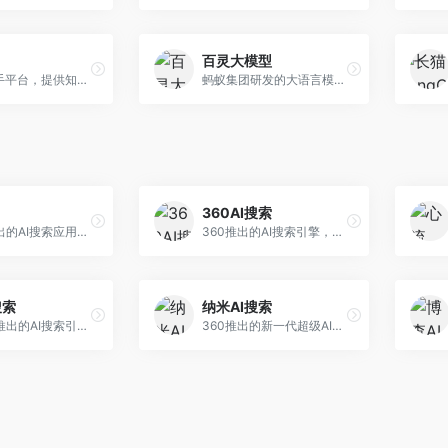
百灵大模型
AI智能助手平台，提供知识问答、文本创作、文档处理等服务。面向普通用户和职场人士，操作简便，响应速度快，支持多场景应用。
蚂蚁集团研发的大语言模型平台，专注于金融科技和企业服务。面向金融机构和企业客户，提供智能客服、风险分析、文档处理等服务，金融场景理解深入。
360AI搜索
小红书推出的AI搜索应用，专注于生活方式内容搜索。面向小红书用户，提供生活攻略、消费决策、内容推荐等服务，生活方式内容丰富。
360推出的AI搜索引擎，专注于安全智能搜索。面向普通用户，提供智能问答、网页搜索、内容整理等服务，安全防护能力强。
搜索
纳米AI搜索
昆仑万维推出的AI搜索引擎，整合大模型与搜索能力。面向普通用户，提供智能问答、深度搜索、内容整理等服务，中文搜索体验好。
360推出的新一代超级AI搜索，深度整合360搜索资源。面向普通用户，提供智能问答、多模态搜索、内容生成等服务，安全可靠。