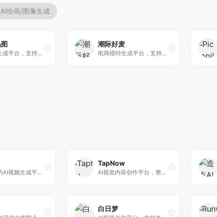
AI绘画/图像生成
品图
潮际好麦
AI商品图生成平台，支持模特换装和场景生成。面向电商卖家，提供商品上身效果展示、场景化商品图生成等服务，电商营销效果显著。
电商模特生成平台，支持AI虚拟模特创作。面向服装和配饰电商，提供模特试穿、商品展示、营销素材生成等服务，模特形象可定制。
TapNow
快手推出的AI视频生成平台，支持文生视频和图生视频，可生成长达2分钟的高质量视频内容。面向短视频创作者和营销人员，操作简便，生成效果逼真，适合商业推广和创意表达。
AI视觉内容创作平台，整合图像与视频生成能力。面向内容创作者，提供文生图、文生视频、智能编辑等服务，创作工具丰富，一站式体验便捷。
白日梦