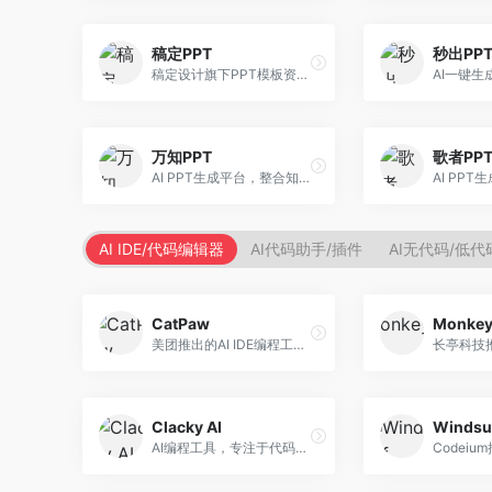
稿定PPT
秒出PP
稿定设计旗下PPT模板资源库，整合AI生成功能。面向设计师和职场人士，提供海量PPT模板、AI内容生成等服务，模板质量高。
万知PPT
歌者PP
AI PPT生成平台，整合知识库与创作功能。面向职场人士，支持内容检索、PPT生成、设计优化等服务，知识整合能力强。
AI IDE/代码编辑器
AI代码助手/插件
AI无代码/低
CatPaw
Monke
美团推出的AI IDE编程工具，专注于本地开发生态。面向开发者，提供智能代码补全、代码生成、项目管理等服务，本地开发体验好。
Clacky AI
Windsu
AI编程工具，专注于代码智能生成与优化。面向开发者，提供代码生成、代码重构、错误修复等服务，编程效率高。