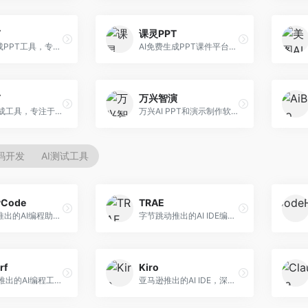
T
课灵PPT
AI一键生成PPT工具，专注于快速演示文稿制作。面向职场人士，支持主题输入、内容生成、模板套用等功能，PPT生成速度快，适合紧急制作场景。
AI免费生成PPT课件平台，专注于教育场景。面向教师和教育工作者，提供课件生成、教学设计、模板选择等服务，教育适配性强。
T
万兴智演
AI PPT生成工具，专注于演示文稿智能创作。面向职场人士，支持主题输入、内容生成、设计美化等功能，PPT制作效率高。
万兴AI PPT和演示制作软件，整合视频演示功能。面向职场人士和教育工作者，提供PPT生成、演示录制、视频制作等服务，演示功能完善。
代码开发
AI测试工具
yCode
TRAE
长亭科技推出的AI编程助手，专注于安全开发。面向开发者，提供代码生成、安全检测、漏洞修复等服务，安全开发能力强。
字节跳动推出的AI IDE编程工具，深度集成大模型能力。面向开发者，提供智能代码补全、代码解释、重构优化等服务，编程效率显著提升。
rf
Kiro
Codeium推出的AI编程工具，专注于代码智能辅助。面向开发者，提供代码补全、代码生成、代码解释等服务，多语言支持完善。
亚马逊推出的AI IDE，深度整合AWS云服务。面向AWS开发者，提供代码生成、云服务集成、部署自动化等服务，与AWS生态无缝衔接。