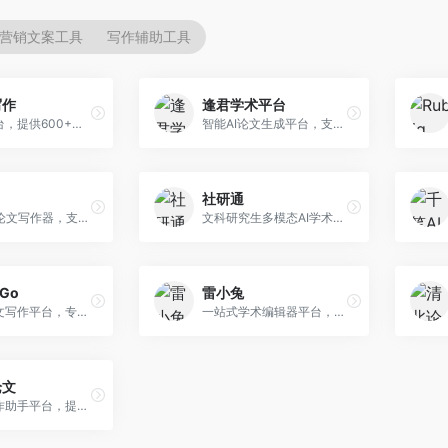
营销文案工具
写作辅助工具
写作
逢君学术平台
AI写作平台，提供600+写作模板。面向学生、职场人士和内容创作者，支持论文、公文、营销文案等多种文体，模板丰富，一键生成，写作效率大幅提升。
智能AI论文生成平台，支持查重检测。面向高校学生和研究人员，提供论文选题、内容生成、查重修改等一站式服务，学术写作流程完整。
社研通
专业英文论文写作器，支持学术论文全流程。面向留学生和国际期刊投稿者，提供英文论文撰写、润色、格式调整等服务，学术英语表达规范。
文科研究生多模态AI学术写作平台。面向文科研究生和社科研究者，提供文献综述、理论分析、定性研究辅助等服务，文科研究方法论支持完善。
rGo
雷小兔
AI学术论文写作平台，专注于理工科领域的逻辑构建。面向理工科研究生和科研工作者，提供公式编辑、数据分析、论文结构优化等服务，理工科写作逻辑严谨。
一站式学术编辑器平台，覆盖论文写作全流程。面向高校学生和科研人员，提供选题分析、文献检索、论文生成、查重降重等服务，操作流程清晰，学术写作效率显著提升。
论文
AI论文写作助手平台，提供智能化学术写作支持。面向高校学生，支持多种论文类型生成，提供参考文献管理和格式规范服务，操作流程简单。