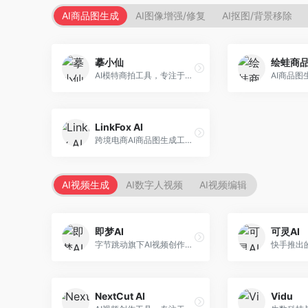
AI商品图生成
AI图像增强/修复
AI抠图/背景移除
摹小仙
绘蛙商
AI模特商拍工具，专注于服装电商。面向服装电商卖家，提供虚拟模特试穿、商品展示图生成等服务，模特形象多样，拍摄成本低。
LinkFox AI
跨境电商AI商品图生成工具。面向跨境电商卖家，支持多语言商品图生成、模特替换、场景优化等服务，适配海外电商平台需求。
AI视频生成
AI数字人视频
AI视频编辑
即梦AI
可灵AI
字节跳动旗下AI视频创作平台，支持多模态内容生成。面向内容创作者和营销人员，提供文生视频、图生视频、智能剪辑等功能，中文理解能力强，创作效率高。
NextCut AI
Vidu