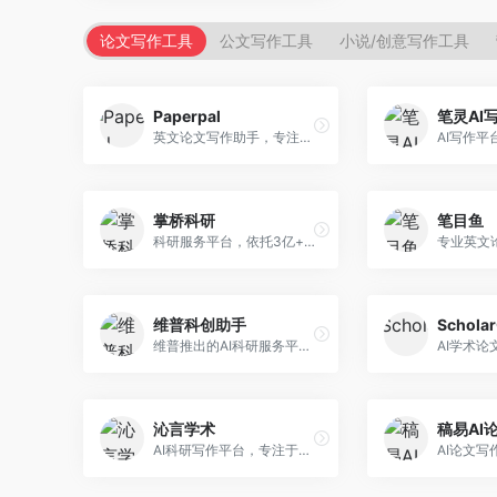
论文写作工具
公文写作工具
小说/创意写作工具
Paperpal
笔灵AI
英文论文写作助手，专注于学术英语润色。面向需要发表国际期刊的研究者，提供语法检查、学术表达优化、格式规范等服务，英语表达地道专业。
掌桥科研
笔目鱼
科研服务平台，依托3亿+真实文献数据库。面向学术研究者和学生，提供文献检索、论文写作、科研数据分析等服务，文献资源丰富，学术支持专业。
维普科创助手
Schola
维普推出的AI科研服务平台，整合学术资源与智能写作。面向科研人员和高校师生，提供文献检索、论文写作、查重检测等一站式服务，学术资源权威可靠。
沁言学术
稿易AI
AI科研写作平台，专注于学术研究辅助。面向研究生和科研工作者，提供文献分析、研究方法指导、论文撰写等服务，学术资源丰富，研究支持全面。