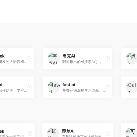
ek
夸克AI
幻方量化研发的大语言模型平台，专注于深度推理和代码生成能力。面向开发者、研究人员和技术爱好者，提供强大的逻辑推理和数学计算功能，开源生态完善，API接口友好。
阿里推出的AI搜索助手，整合搜索与AI功能。面向年轻用户，提供智能搜索、文档处理、学习辅助等服务，与夸克生态深度整合。
al
fast.ai
英文论文写作助手，专注于学术英语润色。面向需要发表国际期刊的研究者，提供语法检查、学术表达优化、格式规范等服务，英语表达地道专业。
免费开源深度学习网站，专注于实用AI教学。面向开发者，提供免费深度学习课程、实战项目、代码库等资源，学习门槛低。
ek
即梦AI
幻方量化研发的大语言模型平台，专注于深度推理和代码生成能力。面向开发者、研究人员和技术爱好者，提供强大的逻辑推理和数学计算功能，开源生态完善，API接口友好。
字节跳动旗下AI视频创作平台，支持多模态内容生成。面向内容创作者和营销人员，提供文生视频、图生视频、智能剪辑等功能，中文理解能力强，创作效率高。