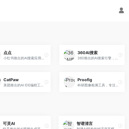
点点
360AI搜索
小红书推出的AI搜索应用，专注于生活方式内容搜索。面向小红书用户，提供生活攻略、消费决策、内容推荐等服务，生活方式内容丰富。
360推出的AI搜索引擎，专注于安全智能搜索。面向普通用户，提供智能问答、网页搜索、内容整理等服务，安全防护能力强。
CatPaw
Proofig
美团推出的AI IDE编程工具，专注于本地开发生态。面向开发者，提供智能代码补全、代码生成、项目管理等服务，本地开发体验好。
科研图像检测工具，专注于学术图像完整性验证。面向科研人员，提供图像检测、重复分析、报告生成等服务，学术检测专业。
可灵AI
智谱清言
快手推出的AI视频生成平台，支持文生视频和图生视频，可生成长达2分钟的高质量视频内容。面向短视频创作者和营销人员，操作简便，生成效果逼真，适合商业推广和创意表达。
智谱AI研发的对话语言模型，支持中英双语交互。面向中文用户和开发者，提供知识问答、代码编写、文档解读等服务，开源生态完善，学术研究背景深厚。