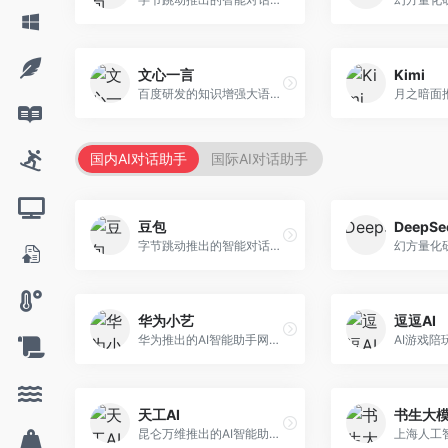
文心一言
Kimi
百度研发的知识增强大语言模型，深度融合百度知识图谱和搜索能力。面向中文用户，提供知识问答、文本创作、逻辑推理等服务，中文语境理解准确，知识覆盖面广。
国内AI对话助手
国际AI对话助手
豆包
DeepSe
字节跳动推出的智能对话助手平台，提供文本创作、知识问答、英语学习等多种AI服务。面向普通用户和内容创作者，支持多轮对话和文件解析，免费使用，响应速度快，中文理解能力强。
华为小艺
逗逗AI
华为推出的AI智能助手网页端，深度整合鸿蒙生态和华为云服务。面向华为设备用户，支持语音交互、智能问答、设备控制等功能，与华为硬件生态无缝衔接。
天工AI
书生大
昆仑万维推出的AI智能助手，集成搜索、对话、创作等多种能力。面向普通用户和内容创作者，支持联网搜索、文本生成、图像理解等功能，响应速度快，免费使用。