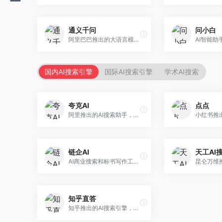
通义千问
问小白
阿里巴巴推出的大语言模型平台，提供对话问答、文档处理、图像理解、代码编写等全方位AI服务。面向企业用户和个人开发者，集成阿里云生态，支持多模态交互，企业级安全保障。
国内AI搜索引擎
国际AI搜索引擎
学术AI搜索
夸克AI
点点
阿里推出的AI搜索助手，整合搜索与AI功能。面向年轻用户，提供智能搜索、文档处理、学习辅助等服务，与夸克生态深度整合。
链企AI
天工AI
AI商业搜索和标书写作工具，专注于企业服务场景。面向企业用户，提供商业信息搜索、标书生成、企业分析等服务，商业信息专业。
知乎直答
知乎推出的AI搜索引擎，专注于知识问答场景。面向知识获取者，提供知乎内容搜索、智能问答、知识整理等服务，专业知识丰富。