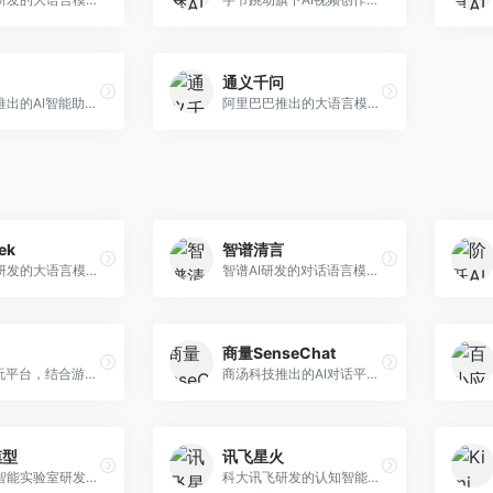
通义千问
月之暗面推出的AI智能助手，核心优势在于超长文本处理能力，支持20万字以上文档分析。面向学术研究者、职场人士和内容创作者，提供文档解读、PPT生成、联网搜索等综合服务。
阿里巴巴推出的大语言模型平台，提供对话问答、文档处理、图像理解、代码编写等全方位AI服务。面向企业用户和个人开发者，集成阿里云生态，支持多模态交互，企业级安全保障。
ek
智谱清言
幻方量化研发的大语言模型平台，专注于深度推理和代码生成能力。面向开发者、研究人员和技术爱好者，提供强大的逻辑推理和数学计算功能，开源生态完善，API接口友好。
智谱AI研发的对话语言模型，支持中英双语交互。面向中文用户和开发者，提供知识问答、代码编写、文档解读等服务，开源生态完善，学术研究背景深厚。
商量SenseChat
AI游戏陪玩平台，结合游戏理解和自然语言交互技术。面向游戏玩家，提供游戏攻略、陪玩互动、社交聊天等服务，游戏知识丰富，互动体验有趣。
商汤科技推出的AI对话平台，结合计算机视觉和自然语言处理技术。面向企业用户和开发者，支持多模态交互，视觉理解能力强，适合智能客服和内容创作场景。
模型
讯飞星火
上海人工智能实验室研发的开源大模型系列，支持多尺度和多模态。面向研究机构和开发者，开源生态完善，学术研究背景深厚，适合科研和定制开发。
科大讯飞研发的认知智能大模型，深度融合语音识别和自然语言处理技术。面向企业用户和教育领域，提供语音交互、文档处理、代码生成等服务，中文语音识别准确率高。