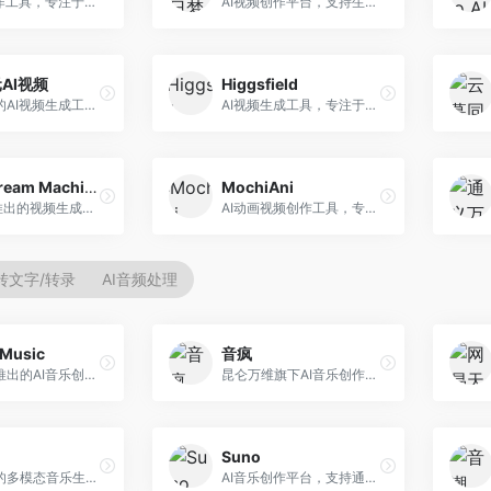
AI视频创作工具，专注于智能剪辑和视频生成。面向视频创作者，提供智能剪辑、视频生成、特效添加等功能，剪辑效率高，适合快节奏内容生产。
AI视频创作平台，支持生成长达50分钟的长视频内容。面向长视频创作者和内容生产者，支持故事视频生成、视频编辑等功能，适合叙事性内容创作。
AI视频
Higgsfield
腾讯推出的AI视频生成工具，基于混元大模型。面向腾讯生态用户和内容创作者，支持文生视频、视频编辑等功能，与腾讯产品生态深度整合。
AI视频生成工具，专注于高质量视频内容创作。面向视频创作者和营销人员，支持文生视频、视频编辑等功能，视频效果逼真，适合商业应用。
Luma Dream Machine
MochiAni
Luma AI推出的视频生成工具，专注于高质量视频创作。面向影视创作者和内容生产者，支持文生视频、图生视频，视频质量高，物理运动流畅自然。
AI动画视频创作工具，专注于动画内容生成。面向动画创作者和二次元内容生产者，支持动画风格视频生成，动画效果流畅，适合动漫内容创作。
转文字/转录
AI音频处理
Music
音疯
昆仑万维推出的AI音乐创作平台，基于天工大模型。面向音乐创作者，支持歌词生成、旋律创作、音乐编曲等服务，中文音乐创作能力强。
昆仑万维旗下AI音乐创作平台，专注于音乐内容生成。面向音乐爱好者和内容创作者，提供多种风格音乐生成，操作简便，创作速度快。
Suno
阿里推出的多模态音乐生成平台，整合音频与文本理解能力。面向内容创作者，支持歌词生成、旋律创作、音乐编辑等服务，与阿里生态深度整合。
AI音乐创作平台，支持通过文字描述生成完整歌曲，包含歌词、旋律和人声。面向音乐爱好者、内容创作者和独立音乐人，操作门槛低，创作速度快，支持多种音乐风格，为音乐创作带来全新可能。