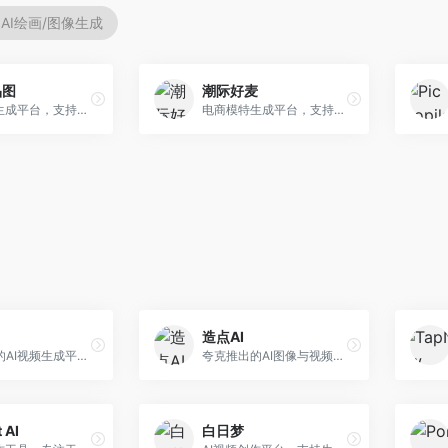
AI绘画/图像生成
品图
潮际好麦
AI商品图生成平台，支持模特换装和场景生成。面向电商卖家，提供商品上身效果展示、场景化商品图生成等服务，电商营销效果显著。
电商模特生成平台，支持AI虚拟模特创作。面向服装和配饰电商，提供模特试穿、商品展示、营销素材生成等服务，模特形象可定制。
造点AI
快手推出的AI视频生成平台，支持文生视频和图生视频，可生成长达2分钟的高质量视频内容。面向短视频创作者和营销人员，操作简便，生成效果逼真，适合商业推广和创意表达。
夸克推出的AI图像与视频创作平台。面向普通用户和内容创作者，提供文生图、文生视频等功能，操作简便，与夸克生态深度整合。
 AI
白日梦