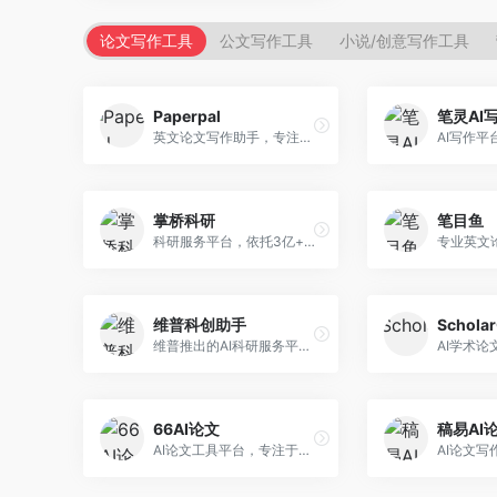
论文写作工具
公文写作工具
小说/创意写作工具
Paperpal
笔灵AI
英文论文写作助手，专注于学术英语润色。面向需要发表国际期刊的研究者，提供语法检查、学术表达优化、格式规范等服务，英语表达地道专业。
掌桥科研
笔目鱼
科研服务平台，依托3亿+真实文献数据库。面向学术研究者和学生，提供文献检索、论文写作、科研数据分析等服务，文献资源丰富，学术支持专业。
维普科创助手
Schola
维普推出的AI科研服务平台，整合学术资源与智能写作。面向科研人员和高校师生，提供文献检索、论文写作、查重检测等一站式服务，学术资源权威可靠。
66AI论文
稿易AI
AI论文工具平台，专注于高质量低查重论文生成。面向大学生和研究生，提供论文写作、降重修改等服务，生成内容原创度高，查重率低。