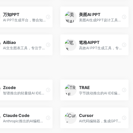
万知PPT
美图AI PPT
AI PPT生成平台，整合知识库与创作功能。面向职场人士，支持内容检索、PPT生成、设计优化等服务，知识整合能力强。
美图AI生成PPT设计工具，整合图像处理能力。面向设计师和职场人士，提供PPT生成、图片美化、设计优化等服务，视觉设计美观。
AiBiao
笔格AIPPT
AI文生图表工具，专注于数据可视化展示。面向数据分析师和职场人士，提供图表生成、数据可视化、PPT嵌入等服务，数据展示专业。
高效AI PPT生成工具，专注于演示文稿智能创作。面向职场人士，支持主题输入、内容生成、设计美化等功能，PPT制作效率高。
Zcode
TRAE
智谱推出的轻量级AI IDE，基于GLM模型。面向开发者，提供智能代码补全、代码生成、错误检测等服务，中文编程支持好。
字节跳动推出的AI IDE编程工具，深度集成大模型能力。面向开发者，提供智能代码补全、代码解释、重构优化等服务，编程效率显著提升。
Claude Code
Cursor
Anthropic推出的AI编程工具，基于Claude模型。面向开发者，提供代码生成、代码审查、调试辅助等服务，代码质量高，推理能力强。
AI代码编辑器，集成GPT-4模型，专注于智能编程辅助。面向开发者，提供代码生成、代码解释、错误修复等服务，编程体验流畅，开发效率高。