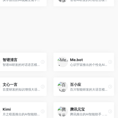
智谱清言
Me.bot
智谱AI研发的对话语言模型，支持中英双语交互。面向中文用户和开发者，提供知识问答、代码编写、文档解读等服务，开源生态完善，学术研究背景深厚。
心识宇宙推出的个性化AI伴侣，专注于情感交互和个人助理服务。面向个人用户，支持日程管理、情感陪伴、知识问答等功能，交互体验人性化。
文心一言
百小应
百度研发的知识增强大语言模型，深度融合百度知识图谱和搜索能力。面向中文用户，提供知识问答、文本创作、逻辑推理等服务，中文语境理解准确，知识覆盖面广。
百川智能研发的大语言模型助手，专注于中文理解和生成。面向中文用户，提供知识问答、文本创作、代码辅助等服务，模型参数规模大，中文表达流畅自然。
Kimi
腾讯元宝
月之暗面推出的AI智能助手，核心优势在于超长文本处理能力，支持20万字以上文档分析。面向学术研究者、职场人士和内容创作者，提供文档解读、PPT生成、联网搜索等综合服务。
腾讯推出的AI智能助手，整合微信生态和腾讯云服务。面向普通用户和企业客户，支持文档解析、图像理解、联网搜索等功能，与腾讯产品无缝衔接，办公协作便捷。