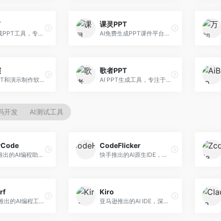
T
课灵PPT
AI一键生成PPT工具，专注于快速演示文稿制作。面向职场人士，支持主题输入、内容生成、模板套用等功能，PPT生成速度快，适合紧急制作场景。
AI免费生成PPT课件平台，专注于教育场景。面向教师和教育工作者，提供课件生成、教学设计、模板选择等服务，教育适配性强。
演
歌者PPT
万兴AI PPT和演示制作软件，整合视频演示功能。面向职场人士和教育工作者，提供PPT生成、演示录制、视频制作等服务，演示功能完善。
AI PPT生成工具，专注于演示文稿智能创作。面向职场人士，支持主题输入、内容生成、设计美化等功能，PPT制作效率高。
代码开发
AI测试工具
yCode
CodeFlicker
长亭科技推出的AI编程助手，专注于安全开发。面向开发者，提供代码生成、安全检测、漏洞修复等服务，安全开发能力强。
快手推出的AI原生IDE，专注于短视频相关开发。面向快手生态开发者，提供代码生成、调试辅助等服务，与快手开发生态深度整合。
rf
Kiro
Codeium推出的AI编程工具，专注于代码智能辅助。面向开发者，提供代码补全、代码生成、代码解释等服务，多语言支持完善。
亚马逊推出的AI IDE，深度整合AWS云服务。面向AWS开发者，提供代码生成、云服务集成、部署自动化等服务，与AWS生态无缝衔接。