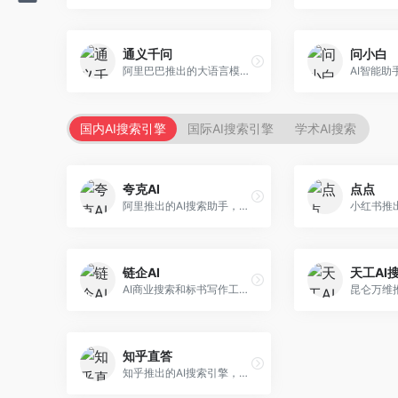
通义千问
问小白
阿里巴巴推出的大语言模型平台，提供对话问答、文档处理、图像理解、代码编写等全方位AI服务。面向企业用户和个人开发者，集成阿里云生态，支持多模态交互，企业级安全保障。
国内AI搜索引擎
国际AI搜索引擎
学术AI搜索
夸克AI
点点
阿里推出的AI搜索助手，整合搜索与AI功能。面向年轻用户，提供智能搜索、文档处理、学习辅助等服务，与夸克生态深度整合。
链企AI
天工AI
AI商业搜索和标书写作工具，专注于企业服务场景。面向企业用户，提供商业信息搜索、标书生成、企业分析等服务，商业信息专业。
知乎直答
知乎推出的AI搜索引擎，专注于知识问答场景。面向知识获取者，提供知乎内容搜索、智能问答、知识整理等服务，专业知识丰富。