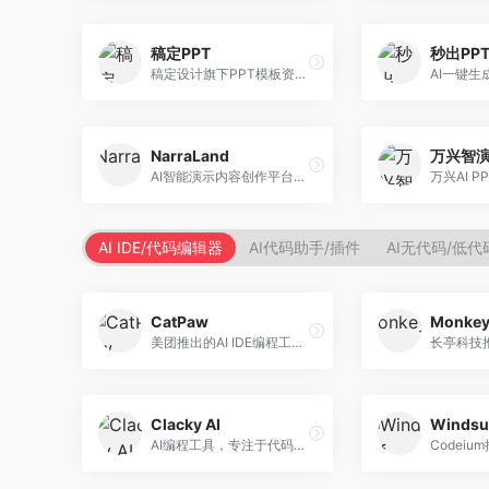
稿定PPT
秒出PP
稿定设计旗下PPT模板资源库，整合AI生成功能。面向设计师和职场人士，提供海量PPT模板、AI内容生成等服务，模板质量高。
NarraLand
万兴智
AI智能演示内容创作平台，专注于叙事演示。面向内容创作者，提供故事创作、演示生成、动画设计等服务，演示内容生动有趣。
AI IDE/代码编辑器
AI代码助手/插件
AI无代码/低
CatPaw
Monke
美团推出的AI IDE编程工具，专注于本地开发生态。面向开发者，提供智能代码补全、代码生成、项目管理等服务，本地开发体验好。
Clacky AI
Windsu
AI编程工具，专注于代码智能生成与优化。面向开发者，提供代码生成、代码重构、错误修复等服务，编程效率高。