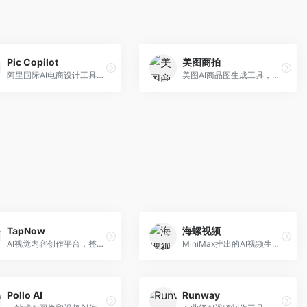
Pic Copilot
美图商拍
阿里国际AI电商设计工具，专注于跨境电商。面向跨境电商卖家，提供商品图优化、营销海报生成、多语言适配等服务，海外市场适配性强。
美图AI商品图生成工具，整合美图生态。面向电商卖家，提供商品图美化、模特替换、场景生成等服务，移动端操作便捷。
TapNow
海螺视频
AI视觉内容创作平台，整合图像与视频生成能力。面向内容创作者，提供文生图、文生视频、智能编辑等服务，创作工具丰富，一站式体验便捷。
MiniMax推出的AI视频生成工具，支持高质量视频创作。面向内容创作者，提供文生视频、视频编辑等功能，生成速度快，视频效果自然流畅。
Pollo AI
Runway