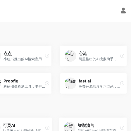
点点
心流
小红书推出的AI搜索应用，专注于生活方式内容搜索。面向小红书用户，提供生活攻略、消费决策、内容推荐等服务，生活方式内容丰富。
阿里推出的AI搜索助手，专注于智能信息获取。面向普通用户，提供智能搜索、内容整理、知识问答等服务，与阿里生态深度整合。
Proofig
fast.ai
科研图像检测工具，专注于学术图像完整性验证。面向科研人员，提供图像检测、重复分析、报告生成等服务，学术检测专业。
免费开源深度学习网站，专注于实用AI教学。面向开发者，提供免费深度学习课程、实战项目、代码库等资源，学习门槛低。
可灵AI
智谱清言
快手推出的AI视频生成平台，支持文生视频和图生视频，可生成长达2分钟的高质量视频内容。面向短视频创作者和营销人员，操作简便，生成效果逼真，适合商业推广和创意表达。
智谱AI研发的对话语言模型，支持中英双语交互。面向中文用户和开发者，提供知识问答、代码编写、文档解读等服务，开源生态完善，学术研究背景深厚。