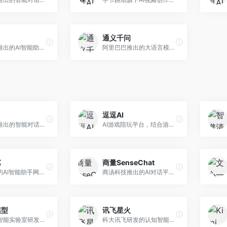
通义千问
月之暗面推出的AI智能助手，核心优势在于超长文本处理能力，支持20万字以上文档分析。面向学术研究者、职场人士和内容创作者，提供文档解读、PPT生成、联网搜索等综合服务。
阿里巴巴推出的大语言模型平台，提供对话问答、文档处理、图像理解、代码编写等全方位AI服务。面向企业用户和个人开发者，集成阿里云生态，支持多模态交互，企业级安全保障。
逗逗AI
字节跳动推出的智能对话助手平台，提供文本创作、知识问答、英语学习等多种AI服务。面向普通用户和内容创作者，支持多轮对话和文件解析，免费使用，响应速度快，中文理解能力强。
AI游戏陪玩平台，结合游戏理解和自然语言交互技术。面向游戏玩家，提供游戏攻略、陪玩互动、社交聊天等服务，游戏知识丰富，互动体验有趣。
艺
商量SenseChat
华为推出的AI智能助手网页端，深度整合鸿蒙生态和华为云服务。面向华为设备用户，支持语音交互、智能问答、设备控制等功能，与华为硬件生态无缝衔接。
商汤科技推出的AI对话平台，结合计算机视觉和自然语言处理技术。面向企业用户和开发者，支持多模态交互，视觉理解能力强，适合智能客服和内容创作场景。
模型
讯飞星火
上海人工智能实验室研发的开源大模型系列，支持多尺度和多模态。面向研究机构和开发者，开源生态完善，学术研究背景深厚，适合科研和定制开发。
科大讯飞研发的认知智能大模型，深度融合语音识别和自然语言处理技术。面向企业用户和教育领域，提供语音交互、文档处理、代码生成等服务，中文语音识别准确率高。