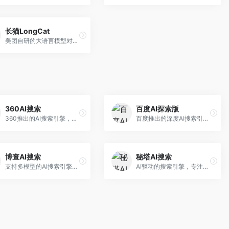
长猫LongCat
美团自研的大语言模型对话平台，专注于本地生活服务场景。面向美团生态用户，提供智能推荐、服务问答等功能，本地生活知识覆盖全面。
360AI搜索
百度AI探索版
360推出的AI搜索引擎，专注于安全智能搜索。面向普通用户，提供智能问答、网页搜索、内容整理等服务，安全防护能力强。
百度推出的深度AI搜索引擎，整合百度知识图谱。面向中文用户，提供智能问答、知识探索、内容生成等服务，知识覆盖面广。
博查AI搜索
秘塔AI搜索
支持多模型的AI搜索引擎，整合多种大模型能力。面向AI爱好者，提供多模型搜索、答案对比、深度分析等服务，模型选择灵活。
AI驱动的搜索引擎，专注于无广告直达结果。面向研究者和信息获取需求者，提供深度搜索、来源标注、答案整理等服务，搜索结果干净准确，信息可信度高。