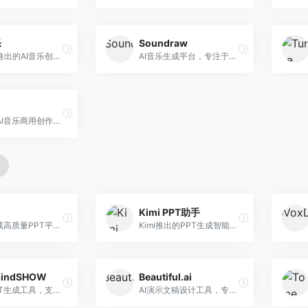
乐
Soundraw
字节跳动推出的AI音乐创作平台，支持多风格音乐生成。面向内容创作者和音乐爱好者，提供歌词创作、旋律生成、编曲制作等服务，创作效率高，适合短视频配乐。
AI音乐生成平台，专注于免版税音乐创作。面向视频创作者和内容制作者，提供背景音乐生成、音乐定制等服务，音乐版权清晰，适合视频配乐场景。
昆仑万维AI音乐商用创作平台，专注于商业音乐授权。面向企业和商业用户，提供版权音乐生成、商用授权等服务，音乐版权清晰，商业应用安全。
Kimi PPT助手
AI快速生成高质量PPT平台，支持主题定制。面向职场人士和学生，提供一键生成、模板选择、内容优化等服务，PPT制作速度快，设计质量高。
Kimi推出的PPT生成智能体，整合长文本处理能力。面向职场人士和学生，支持文档解析、PPT生成、内容优化等服务，与Kimi生态深度整合。
indSHOW
Beautiful.ai
AI在线PPT生成工具，支持思维导图转PPT。面向职场人士，提供思维导图导入、PPT生成、模板选择等服务，思维导图转PPT效率高。
AI演示文稿设计工具，专注于自动化设计排版。面向职场人士，提供智能排版、模板选择、设计优化等服务，设计美观度高。