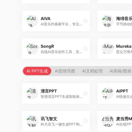
AIVA
海绵音
AI音乐作曲家平台，专注于古典和影视配乐创作。面向影视制作人和游戏开发者，提供原创音乐生成、配乐定制等服务，音乐风格专业，适合影视游戏配乐。
SongR
Mureka
在线AI音乐创作工具，支持歌词与旋律一体化生成。面向内容创作者和音乐爱好者，提供歌词创作、旋律生成、音乐制作等服务，操作简便，创作速度快。
AI PPT生成
AI思维导图
AI文档处理
AI表格/图表
清言PPT
AiPPT
智谱清言PPT生成智能体，基于GLM大模型。面向智谱用户，支持对话生成PPT、内容优化等服务，与智谱生态深度整合。
讯飞智文
麦当秀M
科大讯飞一键生成PPT和Word工具，整合语音技术。面向职场人士，支持语音输入、文档生成、格式调整等功能，办公效率显著提升。