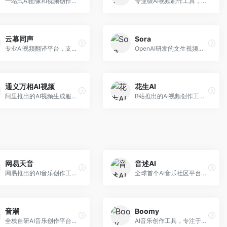
一站式AI图像和视频创作平台，整合多种生成工具。面向内容创作者，提供文生图、文生视频、视频编辑等服务，创作工具全面，一站式体验便捷。
专业级AI视频制作工具，支持视频生成与编辑。面向影视制作人和创意工作者，提供文生视频、视频编辑、绿幕抠像等专业功能，视频处理能力强，适合专业创作场景。
云幕同声
Sora
专业AI视频翻译平台，支持视频多语言配音和字幕生成。面向跨境电商和内容出海从业者，提供视频翻译、配音、字幕生成等服务，多语言支持完善。
OpenAI研发的文生视频大模型，可根据文字描述生成长达60秒的高清视频。面向影视创作者、广告从业者和内容生产者，视频连贯性强，物理世界理解准确，代表了AI视频生成的最高水平。
通义万相AI视频
花生AI
阿里推出的AI视频生成服务，整合图像与视频创作能力。面向电商和营销从业者，支持商品视频生成、营销视频制作等服务，商业应用场景丰富。
B站推出的AI视频创作工具，专注于短视频内容生成。面向B站创作者，支持视频生成、视频编辑等功能，与B站平台深度整合，创作效率高。
网易天音
音述AI
网易推出的AI音乐创作工具，支持作词、作曲与编曲。面向音乐爱好者和独立音乐人，提供歌词生成、旋律创作、编曲制作等服务，与网易云音乐生态深度整合。
全球首个AI音乐社区平台，整合创作与分享功能。面向音乐创作者和爱好者，提供音乐创作、作品分享、社区交流等服务，社区氛围活跃。
音潮
Boomy
全栈自研AI音乐创作平台，支持从创作到发布的完整流程。面向独立音乐人和音乐工作室，提供作词作曲、编曲混音、音乐发布等服务，创作工具专业。
AI音乐创作工具，专注于快速音乐生成与发布。面向音乐爱好者和业余创作者，支持一键生成原创音乐，可直接发布到音乐平台，创作门槛低。