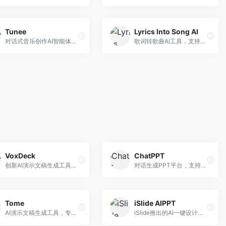
Tunee
Lyrics Into Song AI
对话式音乐创作AI智能体，支持自然语言交互创作。面向音乐爱好者，通过对话方式完成音乐创作，交互体验友好，创作过程直观。
歌词转歌曲AI工具，支持将歌词转化为完整歌曲。面向歌词创作者和音乐爱好者，提供歌词谱曲、编曲制作等服务，歌词音乐化效率高。
VoxDeck
ChatPPT
创新AI演示文稿生成工具，支持语音交互创作。面向职场人士，支持语音输入、PPT生成、内容优化等功能，语音创作体验便捷。
对话生成PPT平台，支持自然语言交互创作。面向职场人士和教育工作者，通过对话方式完成PPT制作，交互体验友好，创作过程直观。
Tome
iSlide AIPPT
AI演示文稿生成工具，专注于故事化演示创作。面向创业者和营销人员，提供故事叙述、视觉设计、内容生成等服务，演示文稿叙事性强。
iSlide推出的AI一键设计精美PPT工具。面向PPT设计用户，提供模板库、内容生成、设计优化等服务，与iSlide插件深度整合。