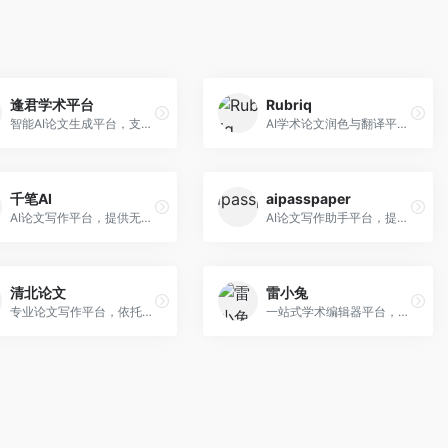
逢君学术平台
Rubriq
智能AI论文生成平台，支持查重检测。面向高校学生和研究人员，提供论文选题、内容生成、查重修改等一站式服务，学术写作流程完整。
AI学术论文润色与翻译平台。面向国际期刊投稿者，提供论文润色、翻译、格式调整等服务，支持多语言，学术表达专业规范。
千笔AI
aipasspaper
AI论文写作平台，提供无限改稿服务。面向高校学生和学术研究者，支持论文选题、大纲生成、内容撰写、查重修改等全流程服务，改稿次数不限，服务质量有保障。
AI论文写作助手平台，提供智能化的学术写作支持。面向大学生和研究人员，支持多种学科论文生成，提供参考文献管理和格式规范服务，写作效率高。
清北论文
雷小兔
专业论文写作平台，依托高校学术资源。面向本科生和研究生，提供论文指导、写作辅助、查重检测等服务，学术规范性强，适合追求高质量论文的用户。
一站式学术编辑器平台，覆盖论文写作全流程。面向高校学生和科研人员，提供选题分析、文献检索、论文生成、查重降重等服务，操作流程清晰，学术写作效率显著提升。