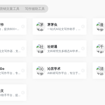
营销文案工具
写作辅助工具
写作
茅茅虫
AI写作平台，提供600+写作模板。面向学生、职场人士和内容创作者，支持论文、公文、营销文案等多种文体，模板丰富，一键生成，写作效率大幅提升。
一站式AI论文写作助手，覆盖学术写作全场景。面向高校学生和科研人员，提供开题报告、文献综述、论文正文等写作服务，支持多学科多类型论文，操作简便。
社研通
专业英文论文写作器，支持学术论文全流程。面向留学生和国际期刊投稿者，提供英文论文撰写、润色、格式调整等服务，学术英语表达规范。
文科研究生多模态AI学术写作平台。面向文科研究生和社科研究者，提供文献综述、理论分析、定性研究辅助等服务，文科研究方法论支持完善。
rGo
沁言学术
AI学术论文写作平台，专注于理工科领域的逻辑构建。面向理工科研究生和科研工作者，提供公式编辑、数据分析、论文结构优化等服务，理工科写作逻辑严谨。
AI科研写作平台，专注于学术研究辅助。面向研究生和科研工作者，提供文献分析、研究方法指导、论文撰写等服务，学术资源丰富，研究支持全面。
论文
AI论文写作助手平台，提供智能化学术写作支持。面向高校学生，支持多种论文类型生成，提供参考文献管理和格式规范服务，操作流程简单。