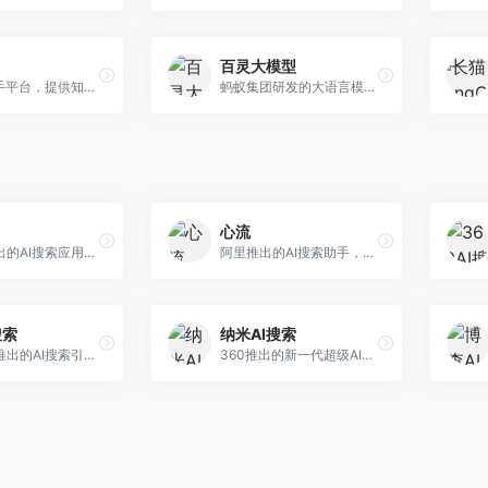
百灵大模型
AI智能助手平台，提供知识问答、文本创作、文档处理等服务。面向普通用户和职场人士，操作简便，响应速度快，支持多场景应用。
蚂蚁集团研发的大语言模型平台，专注于金融科技和企业服务。面向金融机构和企业客户，提供智能客服、风险分析、文档处理等服务，金融场景理解深入。
心流
小红书推出的AI搜索应用，专注于生活方式内容搜索。面向小红书用户，提供生活攻略、消费决策、内容推荐等服务，生活方式内容丰富。
阿里推出的AI搜索助手，专注于智能信息获取。面向普通用户，提供智能搜索、内容整理、知识问答等服务，与阿里生态深度整合。
搜索
纳米AI搜索
昆仑万维推出的AI搜索引擎，整合大模型与搜索能力。面向普通用户，提供智能问答、深度搜索、内容整理等服务，中文搜索体验好。
360推出的新一代超级AI搜索，深度整合360搜索资源。面向普通用户，提供智能问答、多模态搜索、内容生成等服务，安全可靠。