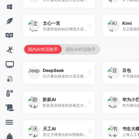
文心一言
Kimi
百度研发的知识增强大语言模型，深度融合百度知识图谱和搜索能力。面向中文用户，提供知识问答、文本创作、逻辑推理等服务，中文语境理解准确，知识覆盖面广。
国内AI对话助手
国际AI对话助手
DeepSeek
豆包
幻方量化研发的大语言模型平台，专注于深度推理和代码生成能力。面向开发者、研究人员和技术爱好者，提供强大的逻辑推理和数学计算功能，开源生态完善，API接口友好。
阶跃AI
华为小
阶跃星辰研发的多模态大模型平台，支持文本、图像、视频的综合理解与生成。面向创作者和企业客户，提供内容创作、智能分析等服务，多模态能力突出。
天工AI
书生大
昆仑万维推出的AI智能助手，集成搜索、对话、创作等多种能力。面向普通用户和内容创作者，支持联网搜索、文本生成、图像理解等功能，响应速度快，免费使用。