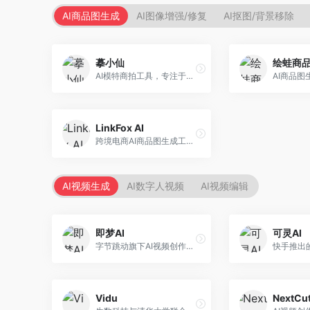
AI商品图生成
AI图像增强/修复
AI抠图/背景移除
摹小仙
绘蛙商
AI模特商拍工具，专注于服装电商。面向服装电商卖家，提供虚拟模特试穿、商品展示图生成等服务，模特形象多样，拍摄成本低。
LinkFox AI
跨境电商AI商品图生成工具。面向跨境电商卖家，支持多语言商品图生成、模特替换、场景优化等服务，适配海外电商平台需求。
AI视频生成
AI数字人视频
AI视频编辑
即梦AI
可灵AI
字节跳动旗下AI视频创作平台，支持多模态内容生成。面向内容创作者和营销人员，提供文生视频、图生视频、智能剪辑等功能，中文理解能力强，创作效率高。
Vidu
NextCut