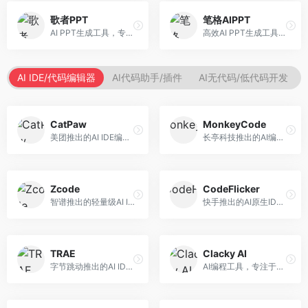
歌者PPT
笔格AIPPT
AI PPT生成工具，专注于演示文稿智能创作。面向职场人士，支持主题输入、内容生成、设计美化等功能，PPT制作效率高。
高效AI PPT生成工具，专注于演示文稿智能创作。面向职场人士，支持主题输入、内容生成、设计美化等功能，PPT制作效率高。
AI IDE/代码编辑器
AI代码助手/插件
AI无代码/低代码开发
CatPaw
MonkeyCode
美团推出的AI IDE编程工具，专注于本地开发生态。面向开发者，提供智能代码补全、代码生成、项目管理等服务，本地开发体验好。
长亭科技推出的AI编程助手，专注于安全开发。面向开发者，提供代码生成、安全检测、漏洞修复等服务，安全开发能力强。
Zcode
CodeFlicker
智谱推出的轻量级AI IDE，基于GLM模型。面向开发者，提供智能代码补全、代码生成、错误检测等服务，中文编程支持好。
快手推出的AI原生IDE，专注于短视频相关开发。面向快手生态开发者，提供代码生成、调试辅助等服务，与快手开发生态深度整合。
TRAE
Clacky AI
字节跳动推出的AI IDE编程工具，深度集成大模型能力。面向开发者，提供智能代码补全、代码解释、重构优化等服务，编程效率显著提升。
AI编程工具，专注于代码智能生成与优化。面向开发者，提供代码生成、代码重构、错误修复等服务，编程效率高。