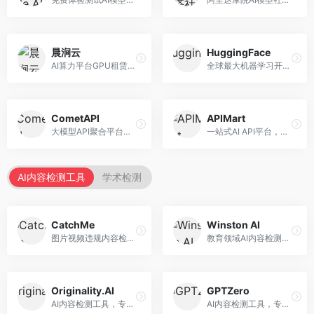
晨涧云
HuggingFace
AI算力平台GPU租赁服务，专注于弹性算力。面向开发者和研究者，提供GPU租赁、弹性调度、成本优化等服务，算力灵活。
全球最大机器学习开源社区，整合模型库与开发工具。面向AI研究者和开发者，提供开源模型、数据集、开发工具等资源，开源生态最完善。
CometAPI
APIMart
大模型API聚合平台，整合多种AI模型服务。面向开发者，提供统一接口、模型切换、监控分析等服务，API管理便捷。
一站式AI API平台，整合多种AI服务。面向开发者，提供模型API、图像处理、语音识别等服务，API种类丰富。
AI内容检测工具
学术检测
CatchMe
Winston AI
图片视频违规内容检测平台，专注于视觉内容安全。面向内容平台，提供图片审核、视频审核、直播监控等服务，视觉检测专业。
教育领域AI内容检测平台，专注于学术诚信。面向教育机构，提供AI内容检测、抄袭检测、报告生成等服务，教育适配性强。
Originality.AI
GPTZero
AI内容检测工具，专注于内容原创性验证。面向内容创作者和出版商，提供AI检测、抄袭检测、批量分析等服务，检测精度高。
AI内容检测工具，专注于AI生成文本识别。面向教育工作者和出版商，提供文本检测、批量分析、API接口等服务，检测准确率高。