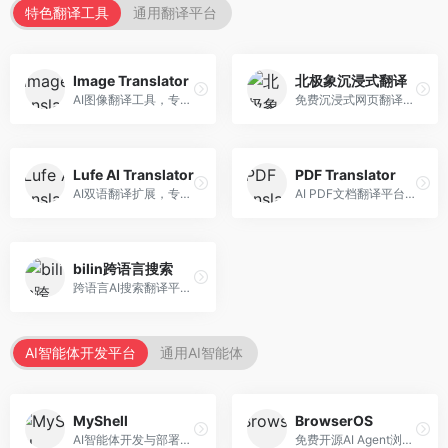
特色翻译工具
通用翻译平台
Image Translator
北极象沉浸式翻译
AI图像翻译工具，专注于图片文字翻译。面向设计师和电商从业者，提供图片文字识别、翻译、替换等服务，图像翻译效果好。
免费沉浸式网页翻译工具，专注于阅读体验。面向普通用户，提供网页双语翻译、文档翻译等服务，免费使用，翻译质量高。
Lufe AI Translator
PDF Translator
AI双语翻译扩展，专注于浏览器翻译场景。面向外语内容阅读者，提供网页双语翻译、划词翻译等服务，浏览器集成便捷。
AI PDF文档翻译平台，专注于文档本地化。面向商务人士，提供PDF翻译、格式保留、批量处理等服务，文档翻译专业。
bilin跨语言搜索
跨语言AI搜索翻译平台，专注于信息获取。面向研究者和内容创作者，提供跨语言搜索、内容翻译、信息整合等服务，跨语言检索能力强。
AI智能体开发平台
通用AI智能体
MyShell
BrowserOS
AI智能体开发与部署平台，专注于语音交互智能体。面向开发者，提供语音智能体创建、部署服务、社区分享等功能，语音交互能力强。
免费开源AI Agent浏览器，专注于浏览器自动化。面向开发者，提供浏览器控制、任务自动化、API接口等服务，开源免费。