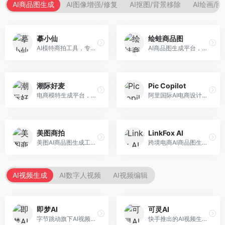
AI商品图生成
AI图像增强/修复
AI抠图/背景移除
AI绘画/
摹小仙
绘蛙商品图
AI模特商拍工具，专注于服装电商。面向服装电商卖家，提供虚拟模特试穿、商品展示图生成等服务，模特形象多样，拍摄成本低。
AI商品图生成平台，支持模特换装和场景生成。面向电商卖家，提供商品上身效果展示、场景化商品图生成等服务，电商营销效果显著。
潮际好麦
Pic Copilot
电商模特生成平台，支持AI虚拟模特创作。面向服装和配饰电商，提供模特试穿、商品展示、营销素材生成等服务，模特形象可定制。
阿里国际AI电商设计工具，专注于跨境电商。面向跨境电商卖家，提供商品图优化、营销海报生成、多语言适配等服务，海外市场适配性强。
美图商拍
LinkFox AI
美图AI商品图生成工具，整合美图生态。面向电商卖家，提供商品图美化、模特替换、场景生成等服务，移动端操作便捷。
跨境电商AI商品图生成工具。面向跨境电商卖家，支持多语言商品图生成、模特替换、场景优化等服务，适配海外电商平台需求。
AI视频生成
AI数字人视频
AI视频编辑
即梦AI
可灵AI
字节跳动旗下AI视频创作平台，支持多模态内容生成。面向内容创作者和营销人员，提供文生视频、图生视频、智能剪辑等功能，中文理解能力强，创作效率高。
快手推出的AI视频生成平台，支持文生视频和图生视频，可生成长达2分钟的高质量视频内容。面向短视频创作者和营销人员，操作简便，生成效果逼真，适合商业推广和创意表达。