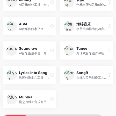
AI音乐创作工具，专注于快速音乐生成与发布。面向音乐爱好者和业余创作者，支持一键生成原创音乐，可直接发布到音乐平台，创作门槛低。
全栈自研AI音乐创作平台，支持从创作到发布的完整流程。面向独立音乐人和音乐工作室，提供作词作曲、编曲混音、音乐发布等服务，创作工具专业。
AIVA
海绵音乐
AI音乐作曲家平台，专注于古典和影视配乐创作。面向影视制作人和游戏开发者，提供原创音乐生成、配乐定制等服务，音乐风格专业，适合影视游戏配乐。
字节跳动推出的AI音乐创作平台，支持多风格音乐生成。面向内容创作者和音乐爱好者，提供歌词创作、旋律生成、编曲制作等服务，创作效率高，适合短视频配乐。
Soundraw
Tunee
AI音乐生成平台，专注于免版税音乐创作。面向视频创作者和内容制作者，提供背景音乐生成、音乐定制等服务，音乐版权清晰，适合视频配乐场景。
对话式音乐创作AI智能体，支持自然语言交互创作。面向音乐爱好者，通过对话方式完成音乐创作，交互体验友好，创作过程直观。
Lyrics Into Song AI
SongR
歌词转歌曲AI工具，支持将歌词转化为完整歌曲。面向歌词创作者和音乐爱好者，提供歌词谱曲、编曲制作等服务，歌词音乐化效率高。
在线AI音乐创作工具，支持歌词与旋律一体化生成。面向内容创作者和音乐爱好者，提供歌词创作、旋律生成、音乐制作等服务，操作简便，创作速度快。
Mureka
昆仑万维AI音乐商用创作平台，专注于商业音乐授权。面向企业和商业用户，提供版权音乐生成、商用授权等服务，音乐版权清晰，商业应用安全。