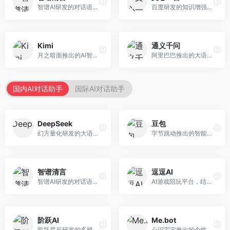
智谱AI研发的对话语言模型，支持中英双语交互。面向中文用户和开发者，提供知识问答、代码编写、文档解读等服务，开源生态完善，学术研究背景深厚。
百度研发的知识增强大语言模型，深度融合百度知识图谱和搜索能力。面向中文用户，提供知识问答、文本创作、逻辑推理等服务，中文语境理解准确，知识覆盖面广。
Kimi
通义千问
月之暗面推出的AI智能助手，核心优势在于超长文本处理能力，支持20万字以上文档分析。面向学术研究者、职场人士和内容创作者，提供文档解读、PPT生成、联网搜索等综合服务。
阿里巴巴推出的大语言模型平台，提供对话问答、文档处理、图像理解、代码编写等全方位AI服务。面向企业用户和个人开发者，集成阿里云生态，支持多模态交互，企业级安全保障。
国内AI对话助手
国际AI对话助手
DeepSeek
豆包
幻方量化研发的大语言模型平台，专注于深度推理和代码生成能力。面向开发者、研究人员和技术爱好者，提供强大的逻辑推理和数学计算功能，开源生态完善，API接口友好。
字节跳动推出的智能对话助手平台，提供文本创作、知识问答、英语学习等多种AI服务。面向普通用户和内容创作者，支持多轮对话和文件解析，免费使用，响应速度快，中文理解能力强。
智谱清言
逗逗AI
智谱AI研发的对话语言模型，支持中英双语交互。面向中文用户和开发者，提供知识问答、代码编写、文档解读等服务，开源生态完善，学术研究背景深厚。
AI游戏陪玩平台，结合游戏理解和自然语言交互技术。面向游戏玩家，提供游戏攻略、陪玩互动、社交聊天等服务，游戏知识丰富，互动体验有趣。
阶跃AI
Me.bot
阶跃星辰研发的多模态大模型平台，支持文本、图像、视频的综合理解与生成。面向创作者和企业客户，提供内容创作、智能分析等服务，多模态能力突出。
心识宇宙推出的个性化AI伴侣，专注于情感交互和个人助理服务。面向个人用户，支持日程管理、情感陪伴、知识问答等功能，交互体验人性化。