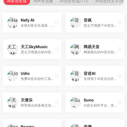
AI音乐生成
AI声音克隆
AI语音合成/TTS
AI语音转文字/转
Nafy AI
音疯
在线AI音乐生成器，专注于快速音乐创作。面向内容创作者，支持多种风格音乐生成，操作简便，生成速度快，适合快速配乐需求。
昆仑万维旗下AI音乐创作平台，专注于音乐内容生成。面向音乐爱好者和内容创作者，提供多种风格音乐生成，操作简便，创作速度快。
天工SkyMusic
网易天音
昆仑万维推出的AI音乐创作平台，基于天工大模型。面向音乐创作者，支持歌词生成、旋律创作、音乐编曲等服务，中文音乐创作能力强。
网易推出的AI音乐创作工具，支持作词、作曲与编曲。面向音乐爱好者和独立音乐人，提供歌词生成、旋律创作、编曲制作等服务，与网易云音乐生态深度整合。
Udio
音述AI
免费AI音乐创作工具，专注于高质量音乐生成。面向音乐创作者和内容制作者，支持多种音乐风格生成，音质专业，创作自由度高，适合专业音乐制作场景。
全球首个AI音乐社区平台，整合创作与分享功能。面向音乐创作者和爱好者，提供音乐创作、作品分享、社区交流等服务，社区氛围活跃。
天谱乐
Suno
阿里推出的多模态音乐生成平台，整合音频与文本理解能力。面向内容创作者，支持歌词生成、旋律创作、音乐编辑等服务，与阿里生态深度整合。
AI音乐创作平台，支持通过文字描述生成完整歌曲，包含歌词、旋律和人声。面向音乐爱好者、内容创作者和独立音乐人，操作门槛低，创作速度快，支持多种音乐风格，为音乐创作带来全新可能。
Boomy
音潮