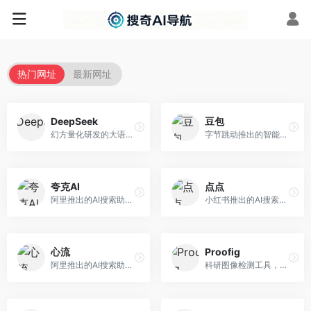
热门网址
最新网址
DeepSeek
豆包
幻方量化研发的大语言模型平台，专注于深度推理和代码生成能力。面向开发者、研究人员和技术爱好者，提供强大的逻辑推理和数学计算功能，开源生态完善，API接口友好。
字节跳动推出的智能对话助手平台，提供文本创作、知识问答、英语学习等多种AI服务。面向普通用户和内容创作者，支持多轮对话和文件解析，免费使用，响应速度快，中文理解能力强。
夸克AI
点点
阿里推出的AI搜索助手，整合搜索与AI功能。面向年轻用户，提供智能搜索、文档处理、学习辅助等服务，与夸克生态深度整合。
小红书推出的AI搜索应用，专注于生活方式内容搜索。面向小红书用户，提供生活攻略、消费决策、内容推荐等服务，生活方式内容丰富。
心流
Proofig
阿里推出的AI搜索助手，专注于智能信息获取。面向普通用户，提供智能搜索、内容整理、知识问答等服务，与阿里生态深度整合。
科研图像检测工具，专注于学术图像完整性验证。面向科研人员，提供图像检测、重复分析、报告生成等服务，学术检测专业。