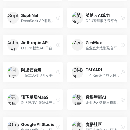
SophNet
英博云AI算力
DeepSeek API推理平台，专注于DeepSeek模型服务。面向开发者，提供DeepSeek模型API、高性能推理、低成本服务，推理效率高。
GPU智算服务云平台，专注于AI算力租赁。面向AI研究者和企业，提供GPU租赁、模型训练、推理服务等，算力资源丰富。
Anthropic API
ZenMux
Claude模型API平台，专注于安全可靠的AI服务。面向开发者，提供Claude系列模型API、安全特性、企业级服务等，API质量高。
企业级大模型聚合平台，专注于企业AI服务。面向企业用户，提供多模型管理、安全合规、成本优化等服务，企业级功能完善。
阿里云百炼
DMXAPI
一站式大模型开发平台，深度整合阿里云服务。面向企业开发者和AI团队，提供模型训练、微调、部署、应用开发等全流程服务，企业级功能完善。
一个Key用全球大模型的聚合平台。面向开发者，提供多模型统一API、简化接入、成本控制等服务，接入便捷。
讯飞星辰MaaS
数眼智能AI
科大讯飞AI智能体开发平台，专注于企业级模型服务。面向企业用户，提供模型调用、智能体创建、行业解决方案等服务，中文能力突出。
企业级AI数据与模型服务平台，专注于数据驱动AI。面向企业用户，提供数据管理、模型训练、部署服务等，数据治理能力强。
Google AI Studio
魔搭社区
免费体验测试AI模型的平台，深度整合Google生态。面向开发者和研究者，提供Gemini模型体验、API密钥管理、提示词测试等服务，免费使用。
阿里达摩院AI模型社区，专注于中文AI生态。面向中文开发者，提供开源模型、数据集、开发工具等资源，中文模型丰富。