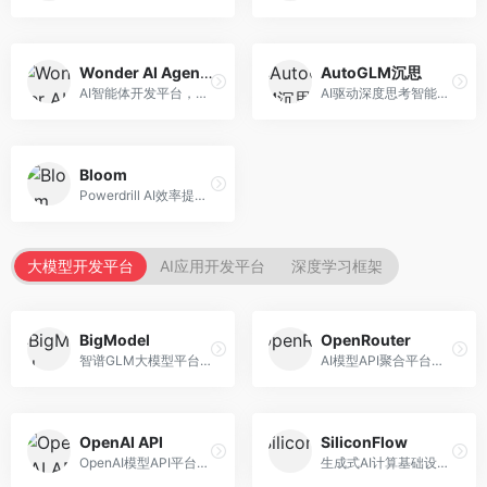
Wonder AI Agents
AutoGLM沉思
AI智能体开发平台，专注于低代码智能体创建。面向开发者，提供可视化开发、模板库、部署服务等功能，开发门槛低。
AI驱动深度思考智能体，专注于复杂推理任务。面向高级用户，提供深度分析、逻辑推理、决策支持等服务，推理能力强。
Bloom
Powerdrill AI效率提升平台，专注于企业智能化。面向企业用户，提供智能体创建、流程自动化、数据分析等服务，企业效率提升显著。
大模型开发平台
AI应用开发平台
深度学习框架
BigModel
OpenRouter
智谱GLM大模型平台，提供API调用与模型服务。面向开发者和企业用户，提供GLM系列模型API、微调服务、应用开发工具等，开源生态完善。
AI模型API聚合平台，整合多种主流大模型。面向开发者，提供统一API接口、模型对比、成本优化等服务，模型选择灵活。
OpenAI API
SiliconFlow
OpenAI模型API平台，提供GPT系列模型服务。面向开发者，提供模型API、微调服务、Assistants API等，是AI开发领域的基础设施。
生成式AI计算基础设施平台，专注于模型推理服务。面向开发者和企业，提供多模型API、高性能推理、成本优化等服务，推理性价比高。