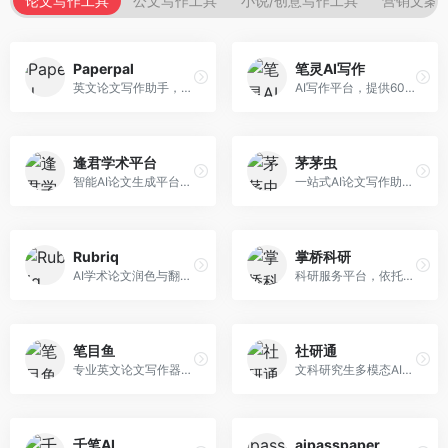
论文写作工具
公文写作工具
小说/创意写作工具
营销文案
Paperpal
笔灵AI写作
英文论文写作助手，专注于学术英语润色。面向需要发表国际期刊的研究者，提供语法检查、学术表达优化、格式规范等服务，英语表达地道专业。
AI写作平台，提供600+写作模板。面向学生、职场人士和内容创作者，支持论文、公文、营销文案等多种文体，模板丰富，一键生成，写作效率大幅提升。
逢君学术平台
茅茅虫
智能AI论文生成平台，支持查重检测。面向高校学生和研究人员，提供论文选题、内容生成、查重修改等一站式服务，学术写作流程完整。
一站式AI论文写作助手，覆盖学术写作全场景。面向高校学生和科研人员，提供开题报告、文献综述、论文正文等写作服务，支持多学科多类型论文，操作简便。
Rubriq
掌桥科研
AI学术论文润色与翻译平台。面向国际期刊投稿者，提供论文润色、翻译、格式调整等服务，支持多语言，学术表达专业规范。
科研服务平台，依托3亿+真实文献数据库。面向学术研究者和学生，提供文献检索、论文写作、科研数据分析等服务，文献资源丰富，学术支持专业。
笔目鱼
社研通
专业英文论文写作器，支持学术论文全流程。面向留学生和国际期刊投稿者，提供英文论文撰写、润色、格式调整等服务，学术英语表达规范。
文科研究生多模态AI学术写作平台。面向文科研究生和社科研究者，提供文献综述、理论分析、定性研究辅助等服务，文科研究方法论支持完善。
千笔AI
aipasspaper