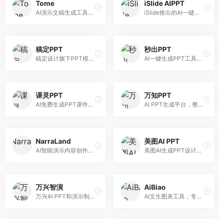
Tome
iSlide AIPPT
AI演示文稿生成工具，专注于故事化演示创作。面向创业者和营销人员，提供故事叙述、视觉设计、内容生成等服务，演示文稿叙事性强。
iSlide推出的AI一键设计精美PPT工具。面向PPT设计用户，提供模板库、内容生成、设计优化等服务，与iSlide插件深度整合。
稿定PPT
秒出PPT
稿定设计旗下PPT模板资源库，整合AI生成功能。面向设计师和职场人士，提供海量PPT模板、AI内容生成等服务，模板质量高。
AI一键生成PPT工具，专注于快速演示文稿制作。面向职场人士，支持主题输入、内容生成、模板套用等功能，PPT生成速度快，适合紧急制作场景。
课灵PPT
万知PPT
AI免费生成PPT课件平台，专注于教育场景。面向教师和教育工作者，提供课件生成、教学设计、模板选择等服务，教育适配性强。
AI PPT生成平台，整合知识库与创作功能。面向职场人士，支持内容检索、PPT生成、设计优化等服务，知识整合能力强。
NarraLand
美图AI PPT
AI智能演示内容创作平台，专注于叙事演示。面向内容创作者，提供故事创作、演示生成、动画设计等服务，演示内容生动有趣。
美图AI生成PPT设计工具，整合图像处理能力。面向设计师和职场人士，提供PPT生成、图片美化、设计优化等服务，视觉设计美观。
万兴智演
AiBiao
万兴AI PPT和演示制作软件，整合视频演示功能。面向职场人士和教育工作者，提供PPT生成、演示录制、视频制作等服务，演示功能完善。
AI文生图表工具，专注于数据可视化展示。面向数据分析师和职场人士，提供图表生成、数据可视化、PPT嵌入等服务，数据展示专业。