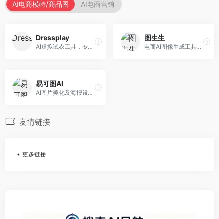
AI电商模特/商品图
AI电商营销
Dressplay
图生生
AI虚拟试衣工具，专注于服装电商体验。面向服装电商，提供虚拟试穿、尺码推荐、穿搭建议等服务，试衣体验真实。
电商AI图像生成工具，专注于商品图创作。面向电商卖家，提供商品图生成、背景替换、批量处理等服务，商品图质量高。
易可图AI
AI图片美化及海报设计平台，专注于电商视觉设计。面向电商卖家，提供图片美化、海报设计、营销素材等服务，设计效率高。
友情链接
更多链接