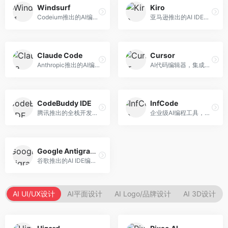
Windsurf
Kiro
Codeium推出的AI编程工具，专注于代码智能辅助。面向开发者，提供代码补全、代码生成、代码解释等服务，多语言支持完善。
亚马逊推出的AI IDE，深度整合AWS云服务。面向AWS开发者，提供代码生成、云服务集成、部署自动化等服务，与AWS生态无缝衔接。
Claude Code
Cursor
Anthropic推出的AI编程工具，基于Claude模型。面向开发者，提供代码生成、代码审查、调试辅助等服务，代码质量高，推理能力强。
AI代码编辑器，集成GPT-4模型，专注于智能编程辅助。面向开发者，提供代码生成、代码解释、错误修复等服务，编程体验流畅，开发效率高。
CodeBuddy IDE
InfCode
腾讯推出的全栈开发AI IDE，整合腾讯云服务。面向开发者，提供代码生成、调试辅助、部署服务等功能，与腾讯云生态深度整合。
企业级AI编程工具，专注于团队协作开发。面向企业开发团队，提供代码生成、代码审查、团队协作等服务，企业级功能完善。
Google Antigravity
谷歌推出的AI IDE编程智能体，整合Google Cloud服务。面向谷歌生态开发者，提供智能编程辅助、云服务集成等功能。
AI UI/UX设计
AI平面设计
AI Logo/品牌设计
AI 3D设计