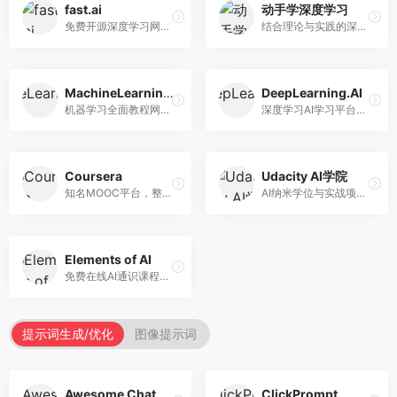
fast.ai
动手学深度学习
免费开源深度学习网站，专注于实用AI教学。面向开发者，提供免费深度学习课程、实战项目、代码库等资源，学习门槛低。
结合理论与实践的深度学习教材，专注于代码驱动学习。面向学生和开发者，提供深度学习理论、代码实现、练习题等资源，学习体验好。
MachineLearningMastery
DeepLearning.AI
机器学习全面教程网站，专注于实用技能教学。面向开发者，提供机器学习算法、Python实现、项目实战等教程，实用性强。
深度学习AI学习平台，由吴恩达创立。面向AI学习者，提供深度学习专项课程、AI新闻、技术社区等资源，课程质量权威。
Coursera
Udacity AI学院
知名MOOC平台，整合全球顶尖大学课程资源。面向学习者，提供AI、机器学习、深度学习等课程，证书认可度高，课程质量专业。
AI纳米学位与实战项目平台，专注于职业导向学习。面向AI从业者，提供机器学习、深度学习、计算机视觉等纳米学位，项目实战性强。
Elements of AI
免费在线AI通识课程，专注于AI基础知识普及。面向普通大众，提供AI概念、原理、应用等入门知识，语言通俗易懂。
提示词生成/优化
图像提示词
Awesome ChatGPT Prompts
ClickPrompt