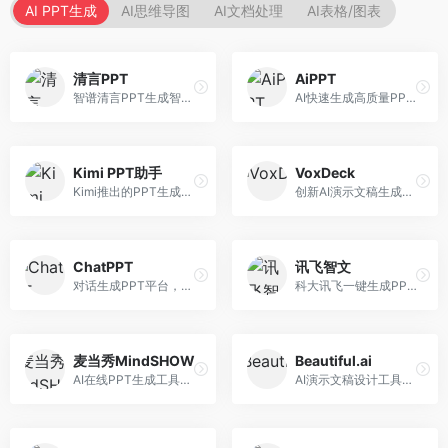
AI PPT生成
AI思维导图
AI文档处理
AI表格/图表
清言PPT
AiPPT
智谱清言PPT生成智能体，基于GLM大模型。面向智谱用户，支持对话生成PPT、内容优化等服务，与智谱生态深度整合。
AI快速生成高质量PPT平台，支持主题定制。面向职场人士和学生，提供一键生成、模板选择、内容优化等服务，PPT制作速度快，设计质量高。
Kimi PPT助手
VoxDeck
Kimi推出的PPT生成智能体，整合长文本处理能力。面向职场人士和学生，支持文档解析、PPT生成、内容优化等服务，与Kimi生态深度整合。
创新AI演示文稿生成工具，支持语音交互创作。面向职场人士，支持语音输入、PPT生成、内容优化等功能，语音创作体验便捷。
ChatPPT
讯飞智文
对话生成PPT平台，支持自然语言交互创作。面向职场人士和教育工作者，通过对话方式完成PPT制作，交互体验友好，创作过程直观。
科大讯飞一键生成PPT和Word工具，整合语音技术。面向职场人士，支持语音输入、文档生成、格式调整等功能，办公效率显著提升。
麦当秀MindSHOW
Beautiful.ai
AI在线PPT生成工具，支持思维导图转PPT。面向职场人士，提供思维导图导入、PPT生成、模板选择等服务，思维导图转PPT效率高。
AI演示文稿设计工具，专注于自动化设计排版。面向职场人士，提供智能排版、模板选择、设计优化等服务，设计美观度高。