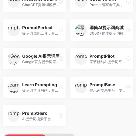
ChatGPT提示词模板库，专注于实用提示词收集。面向ChatGPT用户，提供提示词模板、使用场景、效果展示等资源，模板实用性强。
Prompt编写者工具，专注于提示词创作辅助。面向提示词创作者，提供提示词编辑、测试、分享等服务，创作工具完善。
PromptPerfect
幂简AI提示词商城
提示词优化工具，专注于提示词质量提升。面向AI用户，提供提示词优化、效果测试、版本对比等服务，提示词优化专业。
3000+优质提示词模板平台，专注于中文提示词。面向中文AI用户，提供提示词模板、分类检索、一键使用等服务，中文提示词丰富。
Google AI提示词库
PromptPilot
Google官方提示词库，专注于Gemini模型优化。面向开发者，提供官方提示词指南、最佳实践、示例代码等资源，权威性强。
字节跳动AI提示词平台，专注于提示词优化与管理。面向AI用户，提供提示词优化、效果测试、团队协作等服务，企业级功能完善。
Learn Prompting
PromptBase
提示词学习网站，专注于提示词工程教育。面向AI学习者，提供提示词教程、最佳实践、案例研究等资源，教学内容系统。
提示词交易平台，专注于高质量提示词买卖。面向AI创作者，提供提示词交易、模板购买、创作者收益等服务，提示词质量高。
PromptHero
AI提示词搜索平台，整合多种AI工具提示词资源。面向AI创作者，提供提示词搜索、模板库、社区分享等服务，提示词资源丰富。