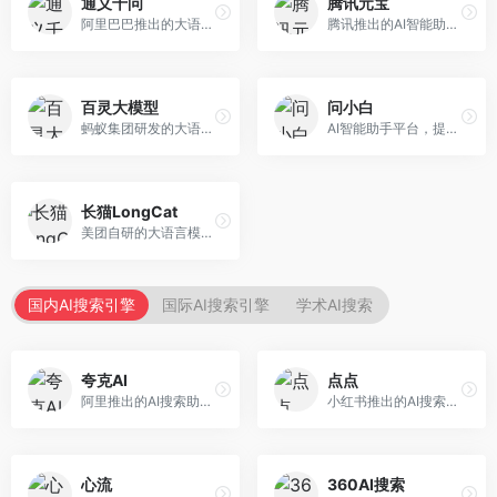
通义千问
腾讯元宝
阿里巴巴推出的大语言模型平台，提供对话问答、文档处理、图像理解、代码编写等全方位AI服务。面向企业用户和个人开发者，集成阿里云生态，支持多模态交互，企业级安全保障。
腾讯推出的AI智能助手，整合微信生态和腾讯云服务。面向普通用户和企业客户，支持文档解析、图像理解、联网搜索等功能，与腾讯产品无缝衔接，办公协作便捷。
百灵大模型
问小白
蚂蚁集团研发的大语言模型平台，专注于金融科技和企业服务。面向金融机构和企业客户，提供智能客服、风险分析、文档处理等服务，金融场景理解深入。
AI智能助手平台，提供知识问答、文本创作、文档处理等服务。面向普通用户和职场人士，操作简便，响应速度快，支持多场景应用。
长猫LongCat
美团自研的大语言模型对话平台，专注于本地生活服务场景。面向美团生态用户，提供智能推荐、服务问答等功能，本地生活知识覆盖全面。
国内AI搜索引擎
国际AI搜索引擎
学术AI搜索
夸克AI
点点
阿里推出的AI搜索助手，整合搜索与AI功能。面向年轻用户，提供智能搜索、文档处理、学习辅助等服务，与夸克生态深度整合。
小红书推出的AI搜索应用，专注于生活方式内容搜索。面向小红书用户，提供生活攻略、消费决策、内容推荐等服务，生活方式内容丰富。
心流
360AI搜索