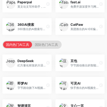
Paperpal
fast.ai
英文论文写作助手，专注于学术英语润色。面向需要发表国际期刊的研究者，提供语法检查、学术表达优化、格式规范等服务，英语表达地道专业。
免费开源深度学习网站，专注于实用AI教学。面向开发者，提供免费深度学习课程、实战项目、代码库等资源，学习门槛低。
360AI搜索
CatPaw
360推出的AI搜索引擎，专注于安全智能搜索。面向普通用户，提供智能问答、网页搜索、内容整理等服务，安全防护能力强。
美团推出的AI IDE编程工具，专注于本地开发生态。面向开发者，提供智能代码补全、代码生成、项目管理等服务，本地开发体验好。
国内热门AI工具
国际热门AI工具
DeepSeek
豆包
幻方量化研发的大语言模型平台，专注于深度推理和代码生成能力。面向开发者、研究人员和技术爱好者，提供强大的逻辑推理和数学计算功能，开源生态完善，API接口友好。
字节跳动推出的智能对话助手平台，提供文本创作、知识问答、英语学习等多种AI服务。面向普通用户和内容创作者，支持多轮对话和文件解析，免费使用，响应速度快，中文理解能力强。
即梦AI
可灵AI
字节跳动旗下AI视频创作平台，支持多模态内容生成。面向内容创作者和营销人员，提供文生视频、图生视频、智能剪辑等功能，中文理解能力强，创作效率高。
快手推出的AI视频生成平台，支持文生视频和图生视频，可生成长达2分钟的高质量视频内容。面向短视频创作者和营销人员，操作简便，生成效果逼真，适合商业推广和创意表达。
智谱清言
文心一言