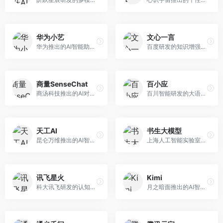
华为小艺
文心一言
华为推出的AI智能助手网页端，深度整合鸿蒙生态和华为云服务。面向华为设备用户，支持语音交互、智能问答、设备控制等功能，与华为硬件生态无缝衔接。
百度研发的知识增强大语言模型，深度融合百度知识图谱和搜索能力。面向中文用户，提供知识问答、文本创作、逻辑推理等服务，中文语境理解准确，知识覆盖面广。
商量SenseChat
百小应
商汤科技推出的AI对话平台，结合计算机视觉和自然语言处理技术。面向企业用户和开发者，支持多模态交互，视觉理解能力强，适合智能客服和内容创作场景。
百川智能研发的大语言模型助手，专注于中文理解和生成。面向中文用户，提供知识问答、文本创作、代码辅助等服务，模型参数规模大，中文表达流畅自然。
天工AI
书生大模型
昆仑万维推出的AI智能助手，集成搜索、对话、创作等多种能力。面向普通用户和内容创作者，支持联网搜索、文本生成、图像理解等功能，响应速度快，免费使用。
上海人工智能实验室研发的开源大模型系列，支持多尺度和多模态。面向研究机构和开发者，开源生态完善，学术研究背景深厚，适合科研和定制开发。
讯飞星火
Kimi
科大讯飞研发的认知智能大模型，深度融合语音识别和自然语言处理技术。面向企业用户和教育领域，提供语音交互、文档处理、代码生成等服务，中文语音识别准确率高。
月之暗面推出的AI智能助手，核心优势在于超长文本处理能力，支持20万字以上文档分析。面向学术研究者、职场人士和内容创作者，提供文档解读、PPT生成、联网搜索等综合服务。