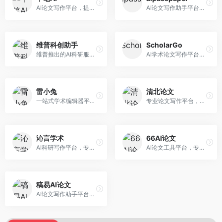
AI论文写作平台，提供无限改稿服务。面向高校学生和学术研究者，支持论文选题、大纲生成、内容撰写、查重修改等全流程服务，改稿次数不限，服务质量有保障。
AI论文写作助手平台，提供智能化的学术写作支持。面向大学生和研究人员，支持多种学科论文生成，提供参考文献管理和格式规范服务，写作效率高。
维普科创助手
ScholarGo
维普推出的AI科研服务平台，整合学术资源与智能写作。面向科研人员和高校师生，提供文献检索、论文写作、查重检测等一站式服务，学术资源权威可靠。
AI学术论文写作平台，专注于理工科领域的逻辑构建。面向理工科研究生和科研工作者，提供公式编辑、数据分析、论文结构优化等服务，理工科写作逻辑严谨。
雷小兔
清北论文
一站式学术编辑器平台，覆盖论文写作全流程。面向高校学生和科研人员，提供选题分析、文献检索、论文生成、查重降重等服务，操作流程清晰，学术写作效率显著提升。
专业论文写作平台，依托高校学术资源。面向本科生和研究生，提供论文指导、写作辅助、查重检测等服务，学术规范性强，适合追求高质量论文的用户。
沁言学术
66AI论文
AI科研写作平台，专注于学术研究辅助。面向研究生和科研工作者，提供文献分析、研究方法指导、论文撰写等服务，学术资源丰富，研究支持全面。
AI论文工具平台，专注于高质量低查重论文生成。面向大学生和研究生，提供论文写作、降重修改等服务，生成内容原创度高，查重率低。
稿易AI论文
AI论文写作助手平台，提供智能化学术写作支持。面向高校学生，支持多种论文类型生成，提供参考文献管理和格式规范服务，操作流程简单。