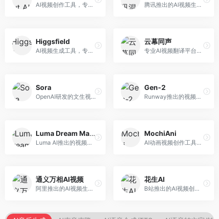
AI视频创作工具，专注于智能剪辑和视频生成。面向视频创作者，提供智能剪辑、视频生成、特效添加等功能，剪辑效率高，适合快节奏内容生产。
腾讯推出的AI视频生成工具，基于混元大模型。面向腾讯生态用户和内容创作者，支持文生视频、视频编辑等功能，与腾讯产品生态深度整合。
Higgsfield
云幕同声
AI视频生成工具，专注于高质量视频内容创作。面向视频创作者和营销人员，支持文生视频、视频编辑等功能，视频效果逼真，适合商业应用。
专业AI视频翻译平台，支持视频多语言配音和字幕生成。面向跨境电商和内容出海从业者，提供视频翻译、配音、字幕生成等服务，多语言支持完善。
Sora
Gen-2
OpenAI研发的文生视频大模型，可根据文字描述生成长达60秒的高清视频。面向影视创作者、广告从业者和内容生产者，视频连贯性强，物理世界理解准确，代表了AI视频生成的最高水平。
Runway推出的视频生成模型，专注于文生视频和视频风格转换。面向影视制作人和创意工作者，支持文本到视频、图像到视频等多种生成模式，视频质量专业级。
Luma Dream Machine
MochiAni
Luma AI推出的视频生成工具，专注于高质量视频创作。面向影视创作者和内容生产者，支持文生视频、图生视频，视频质量高，物理运动流畅自然。
AI动画视频创作工具，专注于动画内容生成。面向动画创作者和二次元内容生产者，支持动画风格视频生成，动画效果流畅，适合动漫内容创作。
通义万相AI视频
花生AI
阿里推出的AI视频生成服务，整合图像与视频创作能力。面向电商和营销从业者，支持商品视频生成、营销视频制作等服务，商业应用场景丰富。
B站推出的AI视频创作工具，专注于短视频内容生成。面向B站创作者，支持视频生成、视频编辑等功能，与B站平台深度整合，创作效率高。