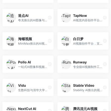
造点AI
TapNow
夸克推出的AI图像与视频创作平台。面向普通用户和内容创作者，提供文生图、文生视频等功能，操作简便，与夸克生态深度整合。
AI视觉内容创作平台，整合图像与视频生成能力。面向内容创作者，提供文生图、文生视频、智能编辑等服务，创作工具丰富，一站式体验便捷。
海螺视频
白日梦
MiniMax推出的AI视频生成工具，支持高质量视频创作。面向内容创作者，提供文生视频、视频编辑等功能，生成速度快，视频效果自然流畅。
AI视频创作平台，支持生成长达50分钟的长视频内容。面向长视频创作者和内容生产者，支持故事视频生成、视频编辑等功能，适合叙事性内容创作。
Pollo AI
Runway
一站式AI图像和视频创作平台，整合多种生成工具。面向内容创作者，提供文生图、文生视频、视频编辑等服务，创作工具全面，一站式体验便捷。
专业级AI视频制作工具，支持视频生成与编辑。面向影视制作人和创意工作者，提供文生视频、视频编辑、绿幕抠像等专业功能，视频处理能力强，适合专业创作场景。
Vidu
Stable Video
生数科技与清华大学联合研发的AI视频生成大模型。面向视频创作者和内容生产者，支持文生视频、图生视频，视频质量高，物理运动理解准确，国产视频生成领先工具。
Stability AI推出的视频生成模型，开源可部署。面向开发者和专业创作者，支持视频生成、视频编辑等功能，开源生态完善，定制化程度高。
NextCut AI
腾讯混元AI视频