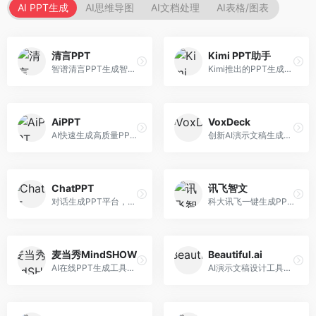
AI PPT生成
AI思维导图
AI文档处理
AI表格/图表
清言PPT
Kimi PPT助手
智谱清言PPT生成智能体，基于GLM大模型。面向智谱用户，支持对话生成PPT、内容优化等服务，与智谱生态深度整合。
Kimi推出的PPT生成智能体，整合长文本处理能力。面向职场人士和学生，支持文档解析、PPT生成、内容优化等服务，与Kimi生态深度整合。
AiPPT
VoxDeck
AI快速生成高质量PPT平台，支持主题定制。面向职场人士和学生，提供一键生成、模板选择、内容优化等服务，PPT制作速度快，设计质量高。
创新AI演示文稿生成工具，支持语音交互创作。面向职场人士，支持语音输入、PPT生成、内容优化等功能，语音创作体验便捷。
ChatPPT
讯飞智文
对话生成PPT平台，支持自然语言交互创作。面向职场人士和教育工作者，通过对话方式完成PPT制作，交互体验友好，创作过程直观。
科大讯飞一键生成PPT和Word工具，整合语音技术。面向职场人士，支持语音输入、文档生成、格式调整等功能，办公效率显著提升。
麦当秀MindSHOW
Beautiful.ai
AI在线PPT生成工具，支持思维导图转PPT。面向职场人士，提供思维导图导入、PPT生成、模板选择等服务，思维导图转PPT效率高。
AI演示文稿设计工具，专注于自动化设计排版。面向职场人士，提供智能排版、模板选择、设计优化等服务，设计美观度高。