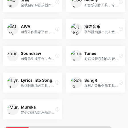
全栈自研AI音乐创作平台，支持从创作到发布的完整流程。面向独立音乐人和音乐工作室，提供作词作曲、编曲混音、音乐发布等服务，创作工具专业。
AI音乐创作工具，专注于快速音乐生成与发布。面向音乐爱好者和业余创作者，支持一键生成原创音乐，可直接发布到音乐平台，创作门槛低。
AIVA
海绵音乐
AI音乐作曲家平台，专注于古典和影视配乐创作。面向影视制作人和游戏开发者，提供原创音乐生成、配乐定制等服务，音乐风格专业，适合影视游戏配乐。
字节跳动推出的AI音乐创作平台，支持多风格音乐生成。面向内容创作者和音乐爱好者，提供歌词创作、旋律生成、编曲制作等服务，创作效率高，适合短视频配乐。
Soundraw
Tunee
AI音乐生成平台，专注于免版税音乐创作。面向视频创作者和内容制作者，提供背景音乐生成、音乐定制等服务，音乐版权清晰，适合视频配乐场景。
对话式音乐创作AI智能体，支持自然语言交互创作。面向音乐爱好者，通过对话方式完成音乐创作，交互体验友好，创作过程直观。
Lyrics Into Song AI
SongR
歌词转歌曲AI工具，支持将歌词转化为完整歌曲。面向歌词创作者和音乐爱好者，提供歌词谱曲、编曲制作等服务，歌词音乐化效率高。
在线AI音乐创作工具，支持歌词与旋律一体化生成。面向内容创作者和音乐爱好者，提供歌词创作、旋律生成、音乐制作等服务，操作简便，创作速度快。
Mureka
昆仑万维AI音乐商用创作平台，专注于商业音乐授权。面向企业和商业用户，提供版权音乐生成、商用授权等服务，音乐版权清晰，商业应用安全。