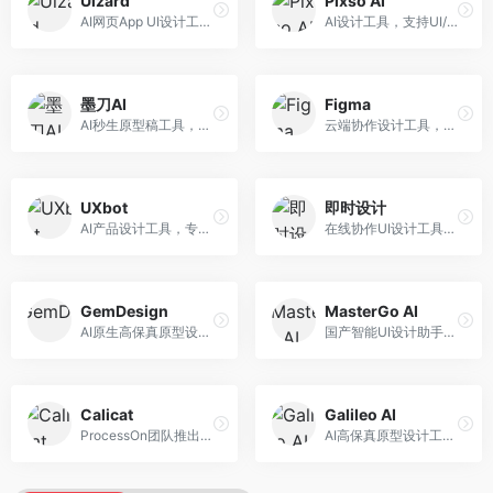
Uizard
Pixso AI
AI网页App UI设计工具，专注于快速界面生成。面向产品经理和设计师，提供线框图转UI、界面生成、设计优化等服务，设计速度快。
AI设计工具，支持UI/UX设计全流程。面向设计师和产品团队，提供界面生成、设计优化、协作评审等服务，国产替代方案，团队协作便捷。
墨刀AI
Figma
AI秒生原型稿工具，专注于快速原型设计。面向产品经理和设计师，提供原型生成、交互设计、团队协作等服务，原型制作效率高。
云端协作设计工具，整合AI设计辅助功能。面向UI/UX设计师和产品团队，提供界面设计、原型制作、团队协作等服务，协作功能强大，是UI设计领域的标杆产品。
UXbot
即时设计
AI产品设计工具，专注于用户体验优化。面向UX设计师，提供用户研究、设计建议、可用性测试等服务，UX设计支持完善。
在线协作UI设计工具，整合AI设计功能。面向设计师和产品团队，提供界面设计、原型制作、设计资源库等服务，国产协作设计平台。
GemDesign
MasterGo AI
AI原生高保真原型设计工具，专注于智能设计生成。面向设计师，提供界面生成、设计优化、原型制作等服务，设计自动化程度高。
国产智能UI设计助手，专注于界面设计自动化。面向UI设计师，提供界面生成、组件设计、设计系统构建等服务，中文用户适配性好。
Calicat
Galileo AI
ProcessOn团队推出的产设研协作平台，整合设计与协作功能。面向产品团队，提供设计协作、文档管理、团队沟通等服务，产研协作便捷。
AI高保真原型设计工具，专注于UI界面生成。面向设计师和产品团队，提供界面生成、交互设计、设计优化等服务，界面质量高。