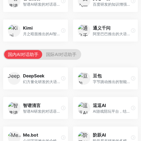
智谱AI研发的对话语言模型，支持中英双语交互。面向中文用户和开发者，提供知识问答、代码编写、文档解读等服务，开源生态完善，学术研究背景深厚。
百度研发的知识增强大语言模型，深度融合百度知识图谱和搜索能力。面向中文用户，提供知识问答、文本创作、逻辑推理等服务，中文语境理解准确，知识覆盖面广。
Kimi
通义千问
月之暗面推出的AI智能助手，核心优势在于超长文本处理能力，支持20万字以上文档分析。面向学术研究者、职场人士和内容创作者，提供文档解读、PPT生成、联网搜索等综合服务。
阿里巴巴推出的大语言模型平台，提供对话问答、文档处理、图像理解、代码编写等全方位AI服务。面向企业用户和个人开发者，集成阿里云生态，支持多模态交互，企业级安全保障。
国内AI对话助手
国际AI对话助手
DeepSeek
豆包
幻方量化研发的大语言模型平台，专注于深度推理和代码生成能力。面向开发者、研究人员和技术爱好者，提供强大的逻辑推理和数学计算功能，开源生态完善，API接口友好。
字节跳动推出的智能对话助手平台，提供文本创作、知识问答、英语学习等多种AI服务。面向普通用户和内容创作者，支持多轮对话和文件解析，免费使用，响应速度快，中文理解能力强。
智谱清言
逗逗AI
智谱AI研发的对话语言模型，支持中英双语交互。面向中文用户和开发者，提供知识问答、代码编写、文档解读等服务，开源生态完善，学术研究背景深厚。
AI游戏陪玩平台，结合游戏理解和自然语言交互技术。面向游戏玩家，提供游戏攻略、陪玩互动、社交聊天等服务，游戏知识丰富，互动体验有趣。
Me.bot
阶跃AI
心识宇宙推出的个性化AI伴侣，专注于情感交互和个人助理服务。面向个人用户，支持日程管理、情感陪伴、知识问答等功能，交互体验人性化。
阶跃星辰研发的多模态大模型平台，支持文本、图像、视频的综合理解与生成。面向创作者和企业客户，提供内容创作、智能分析等服务，多模态能力突出。