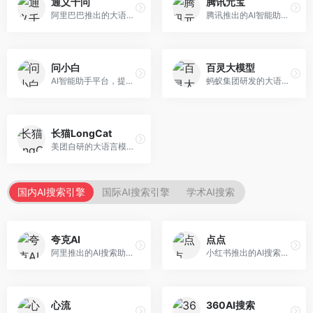
通义千问
腾讯元宝
阿里巴巴推出的大语言模型平台，提供对话问答、文档处理、图像理解、代码编写等全方位AI服务。面向企业用户和个人开发者，集成阿里云生态，支持多模态交互，企业级安全保障。
腾讯推出的AI智能助手，整合微信生态和腾讯云服务。面向普通用户和企业客户，支持文档解析、图像理解、联网搜索等功能，与腾讯产品无缝衔接，办公协作便捷。
问小白
百灵大模型
AI智能助手平台，提供知识问答、文本创作、文档处理等服务。面向普通用户和职场人士，操作简便，响应速度快，支持多场景应用。
蚂蚁集团研发的大语言模型平台，专注于金融科技和企业服务。面向金融机构和企业客户，提供智能客服、风险分析、文档处理等服务，金融场景理解深入。
长猫LongCat
美团自研的大语言模型对话平台，专注于本地生活服务场景。面向美团生态用户，提供智能推荐、服务问答等功能，本地生活知识覆盖全面。
国内AI搜索引擎
国际AI搜索引擎
学术AI搜索
夸克AI
点点
阿里推出的AI搜索助手，整合搜索与AI功能。面向年轻用户，提供智能搜索、文档处理、学习辅助等服务，与夸克生态深度整合。
小红书推出的AI搜索应用，专注于生活方式内容搜索。面向小红书用户，提供生活攻略、消费决策、内容推荐等服务，生活方式内容丰富。
心流
360AI搜索