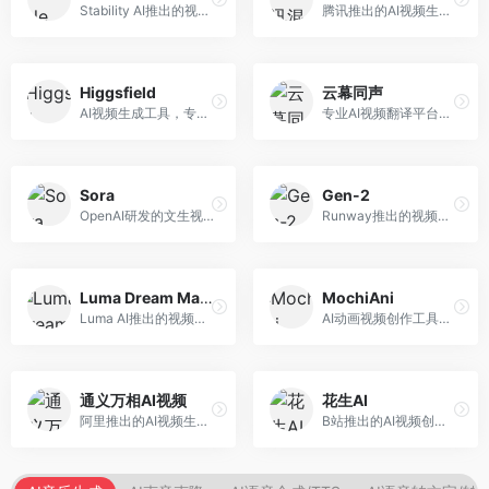
Stability AI推出的视频生成模型，开源可部署。面向开发者和专业创作者，支持视频生成、视频编辑等功能，开源生态完善，定制化程度高。
腾讯推出的AI视频生成工具，基于混元大模型。面向腾讯生态用户和内容创作者，支持文生视频、视频编辑等功能，与腾讯产品生态深度整合。
Higgsfield
云幕同声
AI视频生成工具，专注于高质量视频内容创作。面向视频创作者和营销人员，支持文生视频、视频编辑等功能，视频效果逼真，适合商业应用。
专业AI视频翻译平台，支持视频多语言配音和字幕生成。面向跨境电商和内容出海从业者，提供视频翻译、配音、字幕生成等服务，多语言支持完善。
Sora
Gen-2
OpenAI研发的文生视频大模型，可根据文字描述生成长达60秒的高清视频。面向影视创作者、广告从业者和内容生产者，视频连贯性强，物理世界理解准确，代表了AI视频生成的最高水平。
Runway推出的视频生成模型，专注于文生视频和视频风格转换。面向影视制作人和创意工作者，支持文本到视频、图像到视频等多种生成模式，视频质量专业级。
Luma Dream Machine
MochiAni
Luma AI推出的视频生成工具，专注于高质量视频创作。面向影视创作者和内容生产者，支持文生视频、图生视频，视频质量高，物理运动流畅自然。
AI动画视频创作工具，专注于动画内容生成。面向动画创作者和二次元内容生产者，支持动画风格视频生成，动画效果流畅，适合动漫内容创作。
通义万相AI视频
花生AI
阿里推出的AI视频生成服务，整合图像与视频创作能力。面向电商和营销从业者，支持商品视频生成、营销视频制作等服务，商业应用场景丰富。
B站推出的AI视频创作工具，专注于短视频内容生成。面向B站创作者，支持视频生成、视频编辑等功能，与B站平台深度整合，创作效率高。