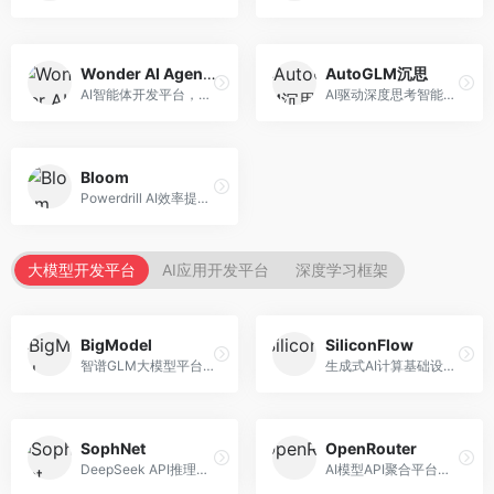
Wonder AI Agents
AutoGLM沉思
AI智能体开发平台，专注于低代码智能体创建。面向开发者，提供可视化开发、模板库、部署服务等功能，开发门槛低。
AI驱动深度思考智能体，专注于复杂推理任务。面向高级用户，提供深度分析、逻辑推理、决策支持等服务，推理能力强。
Bloom
Powerdrill AI效率提升平台，专注于企业智能化。面向企业用户，提供智能体创建、流程自动化、数据分析等服务，企业效率提升显著。
大模型开发平台
AI应用开发平台
深度学习框架
BigModel
SiliconFlow
智谱GLM大模型平台，提供API调用与模型服务。面向开发者和企业用户，提供GLM系列模型API、微调服务、应用开发工具等，开源生态完善。
生成式AI计算基础设施平台，专注于模型推理服务。面向开发者和企业，提供多模型API、高性能推理、成本优化等服务，推理性价比高。
SophNet
OpenRouter
DeepSeek API推理平台，专注于DeepSeek模型服务。面向开发者，提供DeepSeek模型API、高性能推理、低成本服务，推理效率高。
AI模型API聚合平台，整合多种主流大模型。面向开发者，提供统一API接口、模型对比、成本优化等服务，模型选择灵活。