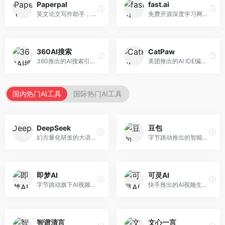
Paperpal
fast.ai
英文论文写作助手，专注于学术英语润色。面向需要发表国际期刊的研究者，提供语法检查、学术表达优化、格式规范等服务，英语表达地道专业。
免费开源深度学习网站，专注于实用AI教学。面向开发者，提供免费深度学习课程、实战项目、代码库等资源，学习门槛低。
360AI搜索
CatPaw
360推出的AI搜索引擎，专注于安全智能搜索。面向普通用户，提供智能问答、网页搜索、内容整理等服务，安全防护能力强。
美团推出的AI IDE编程工具，专注于本地开发生态。面向开发者，提供智能代码补全、代码生成、项目管理等服务，本地开发体验好。
国内热门AI工具
国际热门AI工具
DeepSeek
豆包
幻方量化研发的大语言模型平台，专注于深度推理和代码生成能力。面向开发者、研究人员和技术爱好者，提供强大的逻辑推理和数学计算功能，开源生态完善，API接口友好。
字节跳动推出的智能对话助手平台，提供文本创作、知识问答、英语学习等多种AI服务。面向普通用户和内容创作者，支持多轮对话和文件解析，免费使用，响应速度快，中文理解能力强。
即梦AI
可灵AI
字节跳动旗下AI视频创作平台，支持多模态内容生成。面向内容创作者和营销人员，提供文生视频、图生视频、智能剪辑等功能，中文理解能力强，创作效率高。
快手推出的AI视频生成平台，支持文生视频和图生视频，可生成长达2分钟的高质量视频内容。面向短视频创作者和营销人员，操作简便，生成效果逼真，适合商业推广和创意表达。
智谱清言
文心一言