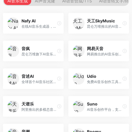
AI音乐生成
AI声音克隆
AI语音合成/TTS
AI语音转文字/转
Nafy AI
天工SkyMusic
在线AI音乐生成器，专注于快速音乐创作。面向内容创作者，支持多种风格音乐生成，操作简便，生成速度快，适合快速配乐需求。
昆仑万维推出的AI音乐创作平台，基于天工大模型。面向音乐创作者，支持歌词生成、旋律创作、音乐编曲等服务，中文音乐创作能力强。
音疯
网易天音
昆仑万维旗下AI音乐创作平台，专注于音乐内容生成。面向音乐爱好者和内容创作者，提供多种风格音乐生成，操作简便，创作速度快。
网易推出的AI音乐创作工具，支持作词、作曲与编曲。面向音乐爱好者和独立音乐人，提供歌词生成、旋律创作、编曲制作等服务，与网易云音乐生态深度整合。
音述AI
Udio
全球首个AI音乐社区平台，整合创作与分享功能。面向音乐创作者和爱好者，提供音乐创作、作品分享、社区交流等服务，社区氛围活跃。
免费AI音乐创作工具，专注于高质量音乐生成。面向音乐创作者和内容制作者，支持多种音乐风格生成，音质专业，创作自由度高，适合专业音乐制作场景。
天谱乐
Suno
阿里推出的多模态音乐生成平台，整合音频与文本理解能力。面向内容创作者，支持歌词生成、旋律创作、音乐编辑等服务，与阿里生态深度整合。
AI音乐创作平台，支持通过文字描述生成完整歌曲，包含歌词、旋律和人声。面向音乐爱好者、内容创作者和独立音乐人，操作门槛低，创作速度快，支持多种音乐风格，为音乐创作带来全新可能。
音潮
Boomy