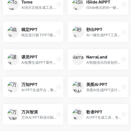
Tome
iSlide AIPPT
AI演示文稿生成工具，专注于故事化演示创作。面向创业者和营销人员，提供故事叙述、视觉设计、内容生成等服务，演示文稿叙事性强。
iSlide推出的AI一键设计精美PPT工具。面向PPT设计用户，提供模板库、内容生成、设计优化等服务，与iSlide插件深度整合。
稿定PPT
秒出PPT
稿定设计旗下PPT模板资源库，整合AI生成功能。面向设计师和职场人士，提供海量PPT模板、AI内容生成等服务，模板质量高。
AI一键生成PPT工具，专注于快速演示文稿制作。面向职场人士，支持主题输入、内容生成、模板套用等功能，PPT生成速度快，适合紧急制作场景。
课灵PPT
NarraLand
AI免费生成PPT课件平台，专注于教育场景。面向教师和教育工作者，提供课件生成、教学设计、模板选择等服务，教育适配性强。
AI智能演示内容创作平台，专注于叙事演示。面向内容创作者，提供故事创作、演示生成、动画设计等服务，演示内容生动有趣。
万知PPT
美图AI PPT
AI PPT生成平台，整合知识库与创作功能。面向职场人士，支持内容检索、PPT生成、设计优化等服务，知识整合能力强。
美图AI生成PPT设计工具，整合图像处理能力。面向设计师和职场人士，提供PPT生成、图片美化、设计优化等服务，视觉设计美观。
万兴智演
歌者PPT
万兴AI PPT和演示制作软件，整合视频演示功能。面向职场人士和教育工作者，提供PPT生成、演示录制、视频制作等服务，演示功能完善。
AI PPT生成工具，专注于演示文稿智能创作。面向职场人士，支持主题输入、内容生成、设计美化等功能，PPT制作效率高。