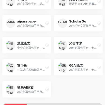
AI论文写作平台，提供无限改稿服务。面向高校学生和学术研究者，支持论文选题、大纲生成、内容撰写、查重修改等全流程服务，改稿次数不限，服务质量有保障。
维普推出的AI科研服务平台，整合学术资源与智能写作。面向科研人员和高校师生，提供文献检索、论文写作、查重检测等一站式服务，学术资源权威可靠。
aipasspaper
ScholarGo
AI论文写作助手平台，提供智能化的学术写作支持。面向大学生和研究人员，支持多种学科论文生成，提供参考文献管理和格式规范服务，写作效率高。
AI学术论文写作平台，专注于理工科领域的逻辑构建。面向理工科研究生和科研工作者，提供公式编辑、数据分析、论文结构优化等服务，理工科写作逻辑严谨。
清北论文
沁言学术
专业论文写作平台，依托高校学术资源。面向本科生和研究生，提供论文指导、写作辅助、查重检测等服务，学术规范性强，适合追求高质量论文的用户。
AI科研写作平台，专注于学术研究辅助。面向研究生和科研工作者，提供文献分析、研究方法指导、论文撰写等服务，学术资源丰富，研究支持全面。
雷小兔
66AI论文
一站式学术编辑器平台，覆盖论文写作全流程。面向高校学生和科研人员，提供选题分析、文献检索、论文生成、查重降重等服务，操作流程清晰，学术写作效率显著提升。
AI论文工具平台，专注于高质量低查重论文生成。面向大学生和研究生，提供论文写作、降重修改等服务，生成内容原创度高，查重率低。
稿易AI论文
AI论文写作助手平台，提供智能化学术写作支持。面向高校学生，支持多种论文类型生成，提供参考文献管理和格式规范服务，操作流程简单。