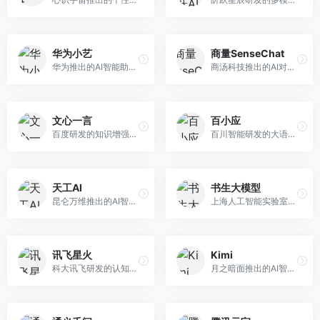
华为小艺
商量SenseChat
华为推出的AI智能助手网页端，深度整合鸿蒙生态和华为云服务。面向华为设备用户，支持语音交互、智能问答、设备控制等功能，与华为硬件生态无缝衔接。
商汤科技推出的AI对话平台，结合计算机视觉和自然语言处理技术。面向企业用户和开发者，支持多模态交互，视觉理解能力强，适合智能客服和内容创作场景。
文心一言
百小应
百度研发的知识增强大语言模型，深度融合百度知识图谱和搜索能力。面向中文用户，提供知识问答、文本创作、逻辑推理等服务，中文语境理解准确，知识覆盖面广。
百川智能研发的大语言模型助手，专注于中文理解和生成。面向中文用户，提供知识问答、文本创作、代码辅助等服务，模型参数规模大，中文表达流畅自然。
天工AI
书生大模型
昆仑万维推出的AI智能助手，集成搜索、对话、创作等多种能力。面向普通用户和内容创作者，支持联网搜索、文本生成、图像理解等功能，响应速度快，免费使用。
上海人工智能实验室研发的开源大模型系列，支持多尺度和多模态。面向研究机构和开发者，开源生态完善，学术研究背景深厚，适合科研和定制开发。
讯飞星火
Kimi
科大讯飞研发的认知智能大模型，深度融合语音识别和自然语言处理技术。面向企业用户和教育领域，提供语音交互、文档处理、代码生成等服务，中文语音识别准确率高。
月之暗面推出的AI智能助手，核心优势在于超长文本处理能力，支持20万字以上文档分析。面向学术研究者、职场人士和内容创作者，提供文档解读、PPT生成、联网搜索等综合服务。