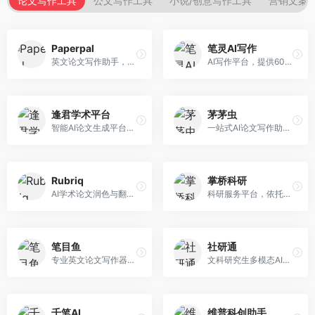
论文写作工具
公文写作工具
小说/创意写作工具
营销文案
Paperpal
笔灵AI写作
英文论文写作助手，专注于学术英语润色。面向需要发表国际期刊的研究者，提供语法检查、学术表达优化、格式规范等服务，英语表达地道专业。
AI写作平台，提供600+写作模板。面向学生、职场人士和内容创作者，支持论文、公文、营销文案等多种文体，模板丰富，一键生成，写作效率大幅提升。
逢君学术平台
茅茅虫
智能AI论文生成平台，支持查重检测。面向高校学生和研究人员，提供论文选题、内容生成、查重修改等一站式服务，学术写作流程完整。
一站式AI论文写作助手，覆盖学术写作全场景。面向高校学生和科研人员，提供开题报告、文献综述、论文正文等写作服务，支持多学科多类型论文，操作简便。
Rubriq
掌桥科研
AI学术论文润色与翻译平台。面向国际期刊投稿者，提供论文润色、翻译、格式调整等服务，支持多语言，学术表达专业规范。
科研服务平台，依托3亿+真实文献数据库。面向学术研究者和学生，提供文献检索、论文写作、科研数据分析等服务，文献资源丰富，学术支持专业。
笔目鱼
社研通
专业英文论文写作器，支持学术论文全流程。面向留学生和国际期刊投稿者，提供英文论文撰写、润色、格式调整等服务，学术英语表达规范。
文科研究生多模态AI学术写作平台。面向文科研究生和社科研究者，提供文献综述、理论分析、定性研究辅助等服务，文科研究方法论支持完善。
千笔AI
维普科创助手