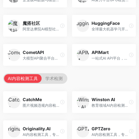
魔搭社区
HuggingFace
阿里达摩院AI模型社区，专注于中文AI生态。面向中文开发者，提供开源模型、数据集、开发工具等资源，中文模型丰富。
全球最大机器学习开源社区，整合模型库与开发工具。面向AI研究者和开发者，提供开源模型、数据集、开发工具等资源，开源生态最完善。
CometAPI
APIMart
大模型API聚合平台，整合多种AI模型服务。面向开发者，提供统一接口、模型切换、监控分析等服务，API管理便捷。
一站式AI API平台，整合多种AI服务。面向开发者，提供模型API、图像处理、语音识别等服务，API种类丰富。
AI内容检测工具
学术检测
CatchMe
Winston AI
图片视频违规内容检测平台，专注于视觉内容安全。面向内容平台，提供图片审核、视频审核、直播监控等服务，视觉检测专业。
教育领域AI内容检测平台，专注于学术诚信。面向教育机构，提供AI内容检测、抄袭检测、报告生成等服务，教育适配性强。
Originality.AI
GPTZero
AI内容检测工具，专注于内容原创性验证。面向内容创作者和出版商，提供AI检测、抄袭检测、批量分析等服务，检测精度高。
AI内容检测工具，专注于AI生成文本识别。面向教育工作者和出版商，提供文本检测、批量分析、API接口等服务，检测准确率高。