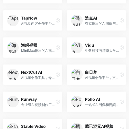
TapNow
造点AI
AI视觉内容创作平台，整合图像与视频生成能力。面向内容创作者，提供文生图、文生视频、智能编辑等服务，创作工具丰富，一站式体验便捷。
夸克推出的AI图像与视频创作平台。面向普通用户和内容创作者，提供文生图、文生视频等功能，操作简便，与夸克生态深度整合。
海螺视频
Vidu
MiniMax推出的AI视频生成工具，支持高质量视频创作。面向内容创作者，提供文生视频、视频编辑等功能，生成速度快，视频效果自然流畅。
生数科技与清华大学联合研发的AI视频生成大模型。面向视频创作者和内容生产者，支持文生视频、图生视频，视频质量高，物理运动理解准确，国产视频生成领先工具。
NextCut AI
白日梦
AI视频创作工具，专注于智能剪辑和视频生成。面向视频创作者，提供智能剪辑、视频生成、特效添加等功能，剪辑效率高，适合快节奏内容生产。
AI视频创作平台，支持生成长达50分钟的长视频内容。面向长视频创作者和内容生产者，支持故事视频生成、视频编辑等功能，适合叙事性内容创作。
Runway
Pollo AI
专业级AI视频制作工具，支持视频生成与编辑。面向影视制作人和创意工作者，提供文生视频、视频编辑、绿幕抠像等专业功能，视频处理能力强，适合专业创作场景。
一站式AI图像和视频创作平台，整合多种生成工具。面向内容创作者，提供文生图、文生视频、视频编辑等服务，创作工具全面，一站式体验便捷。
Stable Video
腾讯混元AI视频