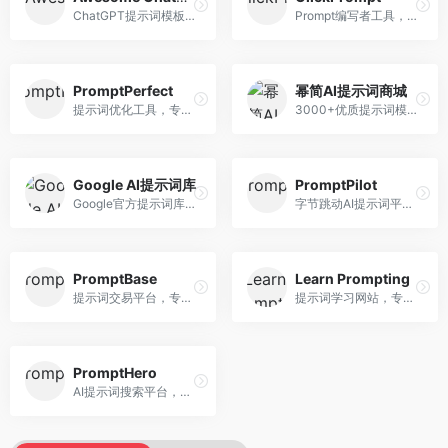
ChatGPT提示词模板库，专注于实用提示词收集。面向ChatGPT用户，提供提示词模板、使用场景、效果展示等资源，模板实用性强。
Prompt编写者工具，专注于提示词创作辅助。面向提示词创作者，提供提示词编辑、测试、分享等服务，创作工具完善。
PromptPerfect
幂简AI提示词商城
提示词优化工具，专注于提示词质量提升。面向AI用户，提供提示词优化、效果测试、版本对比等服务，提示词优化专业。
3000+优质提示词模板平台，专注于中文提示词。面向中文AI用户，提供提示词模板、分类检索、一键使用等服务，中文提示词丰富。
Google AI提示词库
PromptPilot
Google官方提示词库，专注于Gemini模型优化。面向开发者，提供官方提示词指南、最佳实践、示例代码等资源，权威性强。
字节跳动AI提示词平台，专注于提示词优化与管理。面向AI用户，提供提示词优化、效果测试、团队协作等服务，企业级功能完善。
PromptBase
Learn Prompting
提示词交易平台，专注于高质量提示词买卖。面向AI创作者，提供提示词交易、模板购买、创作者收益等服务，提示词质量高。
提示词学习网站，专注于提示词工程教育。面向AI学习者，提供提示词教程、最佳实践、案例研究等资源，教学内容系统。
PromptHero
AI提示词搜索平台，整合多种AI工具提示词资源。面向AI创作者，提供提示词搜索、模板库、社区分享等服务，提示词资源丰富。