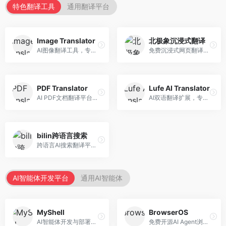
特色翻译工具
通用翻译平台
Image Translator
北极象沉浸式翻译
AI图像翻译工具，专注于图片文字翻译。面向设计师和电商从业者，提供图片文字识别、翻译、替换等服务，图像翻译效果好。
免费沉浸式网页翻译工具，专注于阅读体验。面向普通用户，提供网页双语翻译、文档翻译等服务，免费使用，翻译质量高。
PDF Translator
Lufe AI Translator
AI PDF文档翻译平台，专注于文档本地化。面向商务人士，提供PDF翻译、格式保留、批量处理等服务，文档翻译专业。
AI双语翻译扩展，专注于浏览器翻译场景。面向外语内容阅读者，提供网页双语翻译、划词翻译等服务，浏览器集成便捷。
bilin跨语言搜索
跨语言AI搜索翻译平台，专注于信息获取。面向研究者和内容创作者，提供跨语言搜索、内容翻译、信息整合等服务，跨语言检索能力强。
AI智能体开发平台
通用AI智能体
MyShell
BrowserOS
AI智能体开发与部署平台，专注于语音交互智能体。面向开发者，提供语音智能体创建、部署服务、社区分享等功能，语音交互能力强。
免费开源AI Agent浏览器，专注于浏览器自动化。面向开发者，提供浏览器控制、任务自动化、API接口等服务，开源免费。