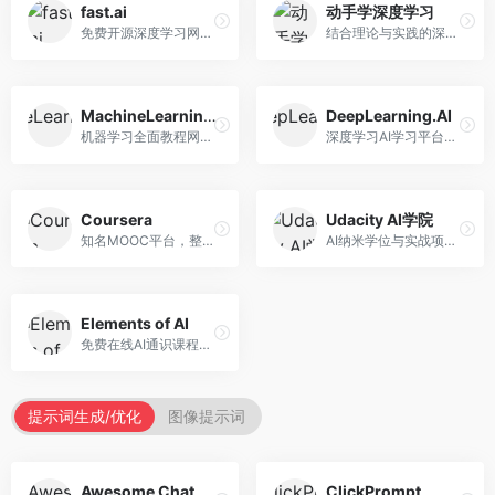
fast.ai
动手学深度学习
免费开源深度学习网站，专注于实用AI教学。面向开发者，提供免费深度学习课程、实战项目、代码库等资源，学习门槛低。
结合理论与实践的深度学习教材，专注于代码驱动学习。面向学生和开发者，提供深度学习理论、代码实现、练习题等资源，学习体验好。
MachineLearningMastery
DeepLearning.AI
机器学习全面教程网站，专注于实用技能教学。面向开发者，提供机器学习算法、Python实现、项目实战等教程，实用性强。
深度学习AI学习平台，由吴恩达创立。面向AI学习者，提供深度学习专项课程、AI新闻、技术社区等资源，课程质量权威。
Coursera
Udacity AI学院
知名MOOC平台，整合全球顶尖大学课程资源。面向学习者，提供AI、机器学习、深度学习等课程，证书认可度高，课程质量专业。
AI纳米学位与实战项目平台，专注于职业导向学习。面向AI从业者，提供机器学习、深度学习、计算机视觉等纳米学位，项目实战性强。
Elements of AI
免费在线AI通识课程，专注于AI基础知识普及。面向普通大众，提供AI概念、原理、应用等入门知识，语言通俗易懂。
提示词生成/优化
图像提示词
Awesome ChatGPT Prompts
ClickPrompt