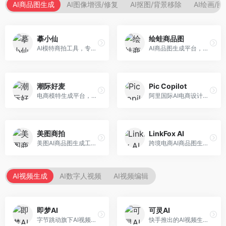
AI商品图生成
AI图像增强/修复
AI抠图/背景移除
AI绘画/
摹小仙
绘蛙商品图
AI模特商拍工具，专注于服装电商。面向服装电商卖家，提供虚拟模特试穿、商品展示图生成等服务，模特形象多样，拍摄成本低。
AI商品图生成平台，支持模特换装和场景生成。面向电商卖家，提供商品上身效果展示、场景化商品图生成等服务，电商营销效果显著。
潮际好麦
Pic Copilot
电商模特生成平台，支持AI虚拟模特创作。面向服装和配饰电商，提供模特试穿、商品展示、营销素材生成等服务，模特形象可定制。
阿里国际AI电商设计工具，专注于跨境电商。面向跨境电商卖家，提供商品图优化、营销海报生成、多语言适配等服务，海外市场适配性强。
美图商拍
LinkFox AI
美图AI商品图生成工具，整合美图生态。面向电商卖家，提供商品图美化、模特替换、场景生成等服务，移动端操作便捷。
跨境电商AI商品图生成工具。面向跨境电商卖家，支持多语言商品图生成、模特替换、场景优化等服务，适配海外电商平台需求。
AI视频生成
AI数字人视频
AI视频编辑
即梦AI
可灵AI
字节跳动旗下AI视频创作平台，支持多模态内容生成。面向内容创作者和营销人员，提供文生视频、图生视频、智能剪辑等功能，中文理解能力强，创作效率高。
快手推出的AI视频生成平台，支持文生视频和图生视频，可生成长达2分钟的高质量视频内容。面向短视频创作者和营销人员，操作简便，生成效果逼真，适合商业推广和创意表达。