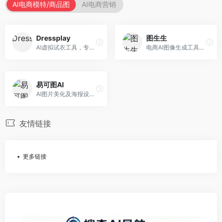
AI电商模特/商品图
AI电商营销
Dressplay
图生生
AI虚拟试衣工具，专注于服装电商体验。面向服装电商，提供虚拟试穿、尺码推荐、穿搭建议等服务，试衣体验真实。
电商AI图像生成工具，专注于商品图创作。面向电商卖家，提供商品图生成、背景替换、批量处理等服务，商品图质量高。
易可图AI
AI图片美化及海报设计平台，专注于电商视觉设计。面向电商卖家，提供图片美化、海报设计、营销素材等服务，设计效率高。
友情链接
更多链接