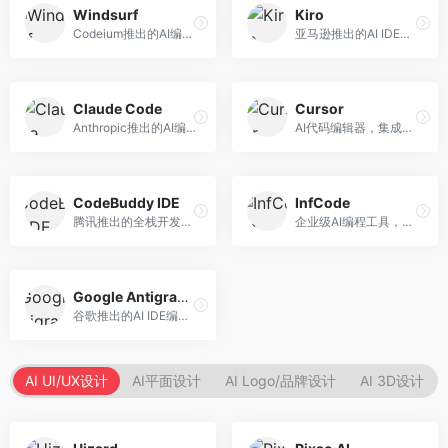
Windsurf
Kiro
Codeium推出的AI编程工具，专注于代码智能辅助。面向开发者，提供代码补全、代码生成、代码解释等服务，多语言支持完善。
亚马逊推出的AI IDE，深度整合AWS云服务。面向AWS开发者，提供代码生成、云服务集成、部署自动化等服务，与AWS生态无缝衔接。
Claude Code
Cursor
Anthropic推出的AI编程工具，基于Claude模型。面向开发者，提供代码生成、代码审查、调试辅助等服务，代码质量高，推理能力强。
AI代码编辑器，集成GPT-4模型，专注于智能编程辅助。面向开发者，提供代码生成、代码解释、错误修复等服务，编程体验流畅，开发效率高。
CodeBuddy IDE
InfCode
腾讯推出的全栈开发AI IDE，整合腾讯云服务。面向开发者，提供代码生成、调试辅助、部署服务等功能，与腾讯云生态深度整合。
企业级AI编程工具，专注于团队协作开发。面向企业开发团队，提供代码生成、代码审查、团队协作等服务，企业级功能完善。
Google Antigravity
谷歌推出的AI IDE编程智能体，整合Google Cloud服务。面向谷歌生态开发者，提供智能编程辅助、云服务集成等功能。
AI UI/UX设计
AI平面设计
AI Logo/品牌设计
AI 3D设计