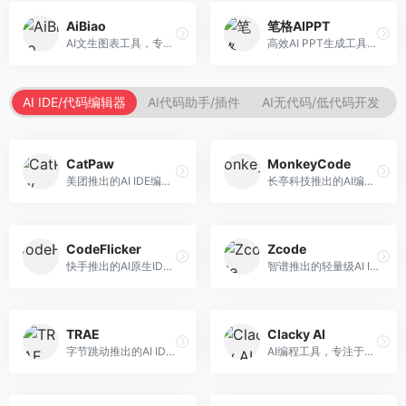
AiBiao
笔格AIPPT
AI文生图表工具，专注于数据可视化展示。面向数据分析师和职场人士，提供图表生成、数据可视化、PPT嵌入等服务，数据展示专业。
高效AI PPT生成工具，专注于演示文稿智能创作。面向职场人士，支持主题输入、内容生成、设计美化等功能，PPT制作效率高。
AI IDE/代码编辑器
AI代码助手/插件
AI无代码/低代码开发
CatPaw
MonkeyCode
美团推出的AI IDE编程工具，专注于本地开发生态。面向开发者，提供智能代码补全、代码生成、项目管理等服务，本地开发体验好。
长亭科技推出的AI编程助手，专注于安全开发。面向开发者，提供代码生成、安全检测、漏洞修复等服务，安全开发能力强。
CodeFlicker
Zcode
快手推出的AI原生IDE，专注于短视频相关开发。面向快手生态开发者，提供代码生成、调试辅助等服务，与快手开发生态深度整合。
智谱推出的轻量级AI IDE，基于GLM模型。面向开发者，提供智能代码补全、代码生成、错误检测等服务，中文编程支持好。
TRAE
Clacky AI
字节跳动推出的AI IDE编程工具，深度集成大模型能力。面向开发者，提供智能代码补全、代码解释、重构优化等服务，编程效率显著提升。
AI编程工具，专注于代码智能生成与优化。面向开发者，提供代码生成、代码重构、错误修复等服务，编程效率高。