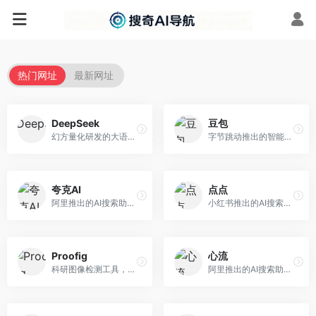
热门网址
最新网址
DeepSeek
豆包
幻方量化研发的大语言模型平台，专注于深度推理和代码生成能力。面向开发者、研究人员和技术爱好者，提供强大的逻辑推理和数学计算功能，开源生态完善，API接口友好。
字节跳动推出的智能对话助手平台，提供文本创作、知识问答、英语学习等多种AI服务。面向普通用户和内容创作者，支持多轮对话和文件解析，免费使用，响应速度快，中文理解能力强。
夸克AI
点点
阿里推出的AI搜索助手，整合搜索与AI功能。面向年轻用户，提供智能搜索、文档处理、学习辅助等服务，与夸克生态深度整合。
小红书推出的AI搜索应用，专注于生活方式内容搜索。面向小红书用户，提供生活攻略、消费决策、内容推荐等服务，生活方式内容丰富。
Proofig
心流
科研图像检测工具，专注于学术图像完整性验证。面向科研人员，提供图像检测、重复分析、报告生成等服务，学术检测专业。
阿里推出的AI搜索助手，专注于智能信息获取。面向普通用户，提供智能搜索、内容整理、知识问答等服务，与阿里生态深度整合。