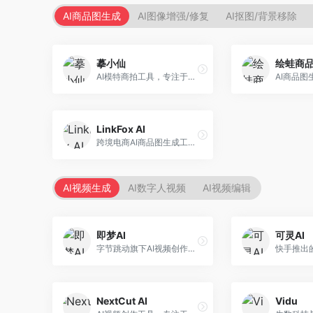
AI商品图生成
AI图像增强/修复
AI抠图/背景移除
摹小仙
绘蛙商
AI模特商拍工具，专注于服装电商。面向服装电商卖家，提供虚拟模特试穿、商品展示图生成等服务，模特形象多样，拍摄成本低。
LinkFox AI
跨境电商AI商品图生成工具。面向跨境电商卖家，支持多语言商品图生成、模特替换、场景优化等服务，适配海外电商平台需求。
AI视频生成
AI数字人视频
AI视频编辑
即梦AI
可灵AI
字节跳动旗下AI视频创作平台，支持多模态内容生成。面向内容创作者和营销人员，提供文生视频、图生视频、智能剪辑等功能，中文理解能力强，创作效率高。
NextCut AI
Vidu