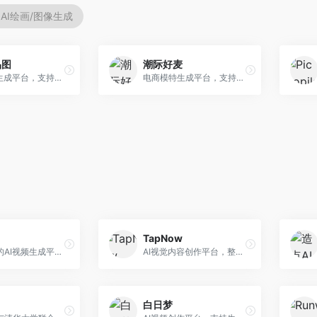
AI绘画/图像生成
品图
潮际好麦
AI商品图生成平台，支持模特换装和场景生成。面向电商卖家，提供商品上身效果展示、场景化商品图生成等服务，电商营销效果显著。
电商模特生成平台，支持AI虚拟模特创作。面向服装和配饰电商，提供模特试穿、商品展示、营销素材生成等服务，模特形象可定制。
TapNow
快手推出的AI视频生成平台，支持文生视频和图生视频，可生成长达2分钟的高质量视频内容。面向短视频创作者和营销人员，操作简便，生成效果逼真，适合商业推广和创意表达。
AI视觉内容创作平台，整合图像与视频生成能力。面向内容创作者，提供文生图、文生视频、智能编辑等服务，创作工具丰富，一站式体验便捷。
白日梦