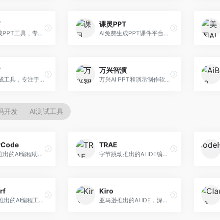
T
课灵PPT
AI一键生成PPT工具，专注于快速演示文稿制作。面向职场人士，支持主题输入、内容生成、模板套用等功能，PPT生成速度快，适合紧急制作场景。
AI免费生成PPT课件平台，专注于教育场景。面向教师和教育工作者，提供课件生成、教学设计、模板选择等服务，教育适配性强。
T
万兴智演
AI PPT生成工具，专注于演示文稿智能创作。面向职场人士，支持主题输入、内容生成、设计美化等功能，PPT制作效率高。
万兴AI PPT和演示制作软件，整合视频演示功能。面向职场人士和教育工作者，提供PPT生成、演示录制、视频制作等服务，演示功能完善。
代码开发
AI测试工具
yCode
TRAE
长亭科技推出的AI编程助手，专注于安全开发。面向开发者，提供代码生成、安全检测、漏洞修复等服务，安全开发能力强。
字节跳动推出的AI IDE编程工具，深度集成大模型能力。面向开发者，提供智能代码补全、代码解释、重构优化等服务，编程效率显著提升。
rf
Kiro
Codeium推出的AI编程工具，专注于代码智能辅助。面向开发者，提供代码补全、代码生成、代码解释等服务，多语言支持完善。
亚马逊推出的AI IDE，深度整合AWS云服务。面向AWS开发者，提供代码生成、云服务集成、部署自动化等服务，与AWS生态无缝衔接。