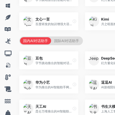
文心一言
Kimi
百度研发的知识增强大语言模型，深度融合百度知识图谱和搜索能力。面向中文用户，提供知识问答、文本创作、逻辑推理等服务，中文语境理解准确，知识覆盖面广。
国内AI对话助手
国际AI对话助手
豆包
DeepSe
字节跳动推出的智能对话助手平台，提供文本创作、知识问答、英语学习等多种AI服务。面向普通用户和内容创作者，支持多轮对话和文件解析，免费使用，响应速度快，中文理解能力强。
华为小艺
逗逗AI
华为推出的AI智能助手网页端，深度整合鸿蒙生态和华为云服务。面向华为设备用户，支持语音交互、智能问答、设备控制等功能，与华为硬件生态无缝衔接。
天工AI
书生大
昆仑万维推出的AI智能助手，集成搜索、对话、创作等多种能力。面向普通用户和内容创作者，支持联网搜索、文本生成、图像理解等功能，响应速度快，免费使用。