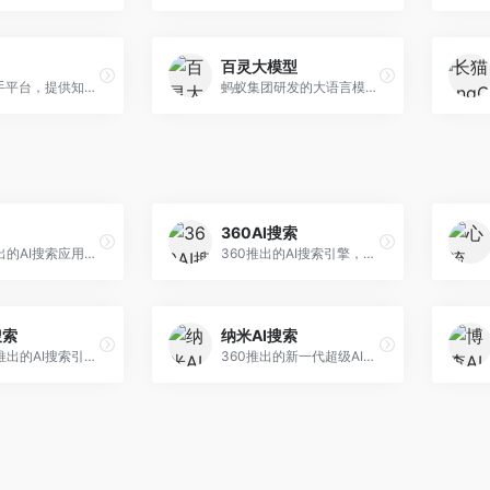
百灵大模型
AI智能助手平台，提供知识问答、文本创作、文档处理等服务。面向普通用户和职场人士，操作简便，响应速度快，支持多场景应用。
蚂蚁集团研发的大语言模型平台，专注于金融科技和企业服务。面向金融机构和企业客户，提供智能客服、风险分析、文档处理等服务，金融场景理解深入。
360AI搜索
小红书推出的AI搜索应用，专注于生活方式内容搜索。面向小红书用户，提供生活攻略、消费决策、内容推荐等服务，生活方式内容丰富。
360推出的AI搜索引擎，专注于安全智能搜索。面向普通用户，提供智能问答、网页搜索、内容整理等服务，安全防护能力强。
搜索
纳米AI搜索
昆仑万维推出的AI搜索引擎，整合大模型与搜索能力。面向普通用户，提供智能问答、深度搜索、内容整理等服务，中文搜索体验好。
360推出的新一代超级AI搜索，深度整合360搜索资源。面向普通用户，提供智能问答、多模态搜索、内容生成等服务，安全可靠。