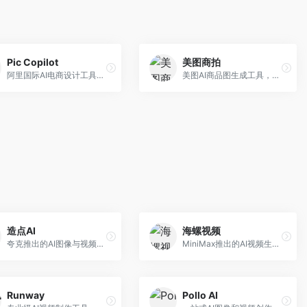
Pic Copilot
美图商拍
阿里国际AI电商设计工具，专注于跨境电商。面向跨境电商卖家，提供商品图优化、营销海报生成、多语言适配等服务，海外市场适配性强。
美图AI商品图生成工具，整合美图生态。面向电商卖家，提供商品图美化、模特替换、场景生成等服务，移动端操作便捷。
造点AI
海螺视频
夸克推出的AI图像与视频创作平台。面向普通用户和内容创作者，提供文生图、文生视频等功能，操作简便，与夸克生态深度整合。
MiniMax推出的AI视频生成工具，支持高质量视频创作。面向内容创作者，提供文生视频、视频编辑等功能，生成速度快，视频效果自然流畅。
Runway
Pollo AI