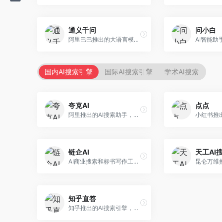
通义千问
问小白
阿里巴巴推出的大语言模型平台，提供对话问答、文档处理、图像理解、代码编写等全方位AI服务。面向企业用户和个人开发者，集成阿里云生态，支持多模态交互，企业级安全保障。
国内AI搜索引擎
国际AI搜索引擎
学术AI搜索
夸克AI
点点
阿里推出的AI搜索助手，整合搜索与AI功能。面向年轻用户，提供智能搜索、文档处理、学习辅助等服务，与夸克生态深度整合。
链企AI
天工AI
AI商业搜索和标书写作工具，专注于企业服务场景。面向企业用户，提供商业信息搜索、标书生成、企业分析等服务，商业信息专业。
知乎直答
知乎推出的AI搜索引擎，专注于知识问答场景。面向知识获取者，提供知乎内容搜索、智能问答、知识整理等服务，专业知识丰富。