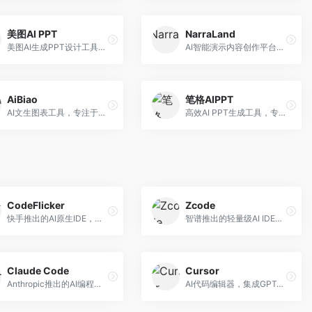
美图AI PPT
NarraLand
美图AI生成PPT设计工具，整合图像处理能力。面向设计师和职场人士，提供PPT生成、图片美化、设计优化等服务，视觉设计美观。
AI智能演示内容创作平台，专注于叙事演示。面向内容创作者，提供故事创作、演示生成、动画设计等服务，演示内容生动有趣。
AiBiao
笔格AIPPT
AI文生图表工具，专注于数据可视化展示。面向数据分析师和职场人士，提供图表生成、数据可视化、PPT嵌入等服务，数据展示专业。
高效AI PPT生成工具，专注于演示文稿智能创作。面向职场人士，支持主题输入、内容生成、设计美化等功能，PPT制作效率高。
CodeFlicker
Zcode
快手推出的AI原生IDE，专注于短视频相关开发。面向快手生态开发者，提供代码生成、调试辅助等服务，与快手开发生态深度整合。
智谱推出的轻量级AI IDE，基于GLM模型。面向开发者，提供智能代码补全、代码生成、错误检测等服务，中文编程支持好。
Claude Code
Cursor
Anthropic推出的AI编程工具，基于Claude模型。面向开发者，提供代码生成、代码审查、调试辅助等服务，代码质量高，推理能力强。
AI代码编辑器，集成GPT-4模型，专注于智能编程辅助。面向开发者，提供代码生成、代码解释、错误修复等服务，编程体验流畅，开发效率高。