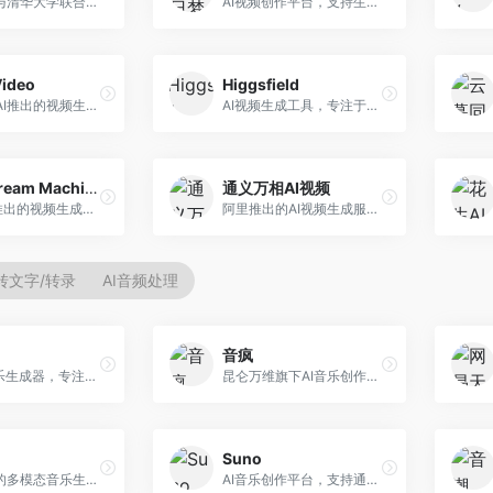
生数科技与清华大学联合研发的AI视频生成大模型。面向视频创作者和内容生产者，支持文生视频、图生视频，视频质量高，物理运动理解准确，国产视频生成领先工具。
AI视频创作平台，支持生成长达50分钟的长视频内容。面向长视频创作者和内容生产者，支持故事视频生成、视频编辑等功能，适合叙事性内容创作。
Video
Higgsfield
Stability AI推出的视频生成模型，开源可部署。面向开发者和专业创作者，支持视频生成、视频编辑等功能，开源生态完善，定制化程度高。
AI视频生成工具，专注于高质量视频内容创作。面向视频创作者和营销人员，支持文生视频、视频编辑等功能，视频效果逼真，适合商业应用。
Luma Dream Machine
通义万相AI视频
Luma AI推出的视频生成工具，专注于高质量视频创作。面向影视创作者和内容生产者，支持文生视频、图生视频，视频质量高，物理运动流畅自然。
阿里推出的AI视频生成服务，整合图像与视频创作能力。面向电商和营销从业者，支持商品视频生成、营销视频制作等服务，商业应用场景丰富。
转文字/转录
AI音频处理
音疯
在线AI音乐生成器，专注于快速音乐创作。面向内容创作者，支持多种风格音乐生成，操作简便，生成速度快，适合快速配乐需求。
昆仑万维旗下AI音乐创作平台，专注于音乐内容生成。面向音乐爱好者和内容创作者，提供多种风格音乐生成，操作简便，创作速度快。
Suno
阿里推出的多模态音乐生成平台，整合音频与文本理解能力。面向内容创作者，支持歌词生成、旋律创作、音乐编辑等服务，与阿里生态深度整合。
AI音乐创作平台，支持通过文字描述生成完整歌曲，包含歌词、旋律和人声。面向音乐爱好者、内容创作者和独立音乐人，操作门槛低，创作速度快，支持多种音乐风格，为音乐创作带来全新可能。