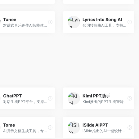
Tunee
Lyrics Into Song AI
对话式音乐创作AI智能体，支持自然语言交互创作。面向音乐爱好者，通过对话方式完成音乐创作，交互体验友好，创作过程直观。
歌词转歌曲AI工具，支持将歌词转化为完整歌曲。面向歌词创作者和音乐爱好者，提供歌词谱曲、编曲制作等服务，歌词音乐化效率高。
ChatPPT
Kimi PPT助手
对话生成PPT平台，支持自然语言交互创作。面向职场人士和教育工作者，通过对话方式完成PPT制作，交互体验友好，创作过程直观。
Kimi推出的PPT生成智能体，整合长文本处理能力。面向职场人士和学生，支持文档解析、PPT生成、内容优化等服务，与Kimi生态深度整合。
Tome
iSlide AIPPT
AI演示文稿生成工具，专注于故事化演示创作。面向创业者和营销人员，提供故事叙述、视觉设计、内容生成等服务，演示文稿叙事性强。
iSlide推出的AI一键设计精美PPT工具。面向PPT设计用户，提供模板库、内容生成、设计优化等服务，与iSlide插件深度整合。