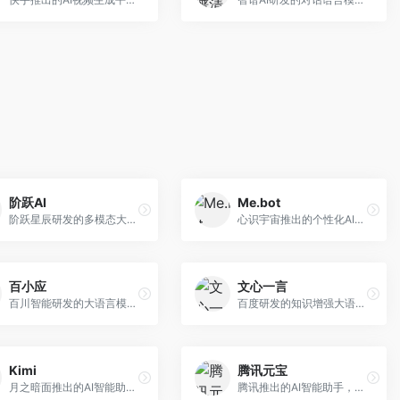
阶跃AI
Me.bot
阶跃星辰研发的多模态大模型平台，支持文本、图像、视频的综合理解与生成。面向创作者和企业客户，提供内容创作、智能分析等服务，多模态能力突出。
心识宇宙推出的个性化AI伴侣，专注于情感交互和个人助理服务。面向个人用户，支持日程管理、情感陪伴、知识问答等功能，交互体验人性化。
百小应
文心一言
百川智能研发的大语言模型助手，专注于中文理解和生成。面向中文用户，提供知识问答、文本创作、代码辅助等服务，模型参数规模大，中文表达流畅自然。
百度研发的知识增强大语言模型，深度融合百度知识图谱和搜索能力。面向中文用户，提供知识问答、文本创作、逻辑推理等服务，中文语境理解准确，知识覆盖面广。
Kimi
腾讯元宝
月之暗面推出的AI智能助手，核心优势在于超长文本处理能力，支持20万字以上文档分析。面向学术研究者、职场人士和内容创作者，提供文档解读、PPT生成、联网搜索等综合服务。
腾讯推出的AI智能助手，整合微信生态和腾讯云服务。面向普通用户和企业客户，支持文档解析、图像理解、联网搜索等功能，与腾讯产品无缝衔接，办公协作便捷。