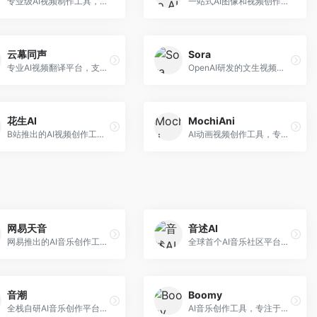
专业级AI视频制作工具，支持视频生成与编辑。面向影视制作人和创意工作者，提供文生视频、视频编辑、绿幕抠像等专业功能，视频处理能力强，适合专业创作场景。
一站式AI图像和视频创作平台，整合多种生成工具。面向内容创作者，提供文生图、文生视频、视频编辑等服务，创作工具全面，一站式体验便捷。
云幕同声
Sora
专业AI视频翻译平台，支持视频多语言配音和字幕生成。面向跨境电商和内容出海从业者，提供视频翻译、配音、字幕生成等服务，多语言支持完善。
OpenAI研发的文生视频大模型，可根据文字描述生成长达60秒的高清视频。面向影视创作者、广告从业者和内容生产者，视频连贯性强，物理世界理解准确，代表了AI视频生成的最高水平。
花生AI
MochiAni
B站推出的AI视频创作工具，专注于短视频内容生成。面向B站创作者，支持视频生成、视频编辑等功能，与B站平台深度整合，创作效率高。
AI动画视频创作工具，专注于动画内容生成。面向动画创作者和二次元内容生产者，支持动画风格视频生成，动画效果流畅，适合动漫内容创作。
网易天音
音述AI
网易推出的AI音乐创作工具，支持作词、作曲与编曲。面向音乐爱好者和独立音乐人，提供歌词生成、旋律创作、编曲制作等服务，与网易云音乐生态深度整合。
全球首个AI音乐社区平台，整合创作与分享功能。面向音乐创作者和爱好者，提供音乐创作、作品分享、社区交流等服务，社区氛围活跃。
音潮
Boomy
全栈自研AI音乐创作平台，支持从创作到发布的完整流程。面向独立音乐人和音乐工作室，提供作词作曲、编曲混音、音乐发布等服务，创作工具专业。
AI音乐创作工具，专注于快速音乐生成与发布。面向音乐爱好者和业余创作者，支持一键生成原创音乐，可直接发布到音乐平台，创作门槛低。