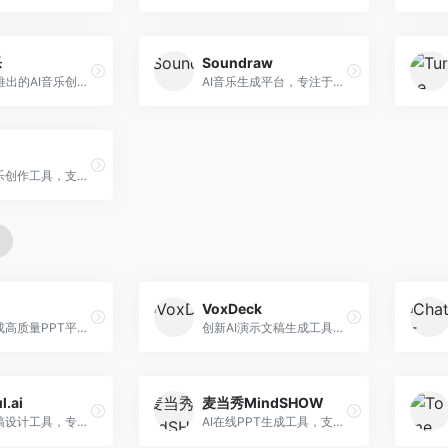
乐
Soundraw
字节跳动推出的AI音乐创作平台，支持多风格音乐生成。面向内容创作者和音乐爱好者，提供歌词创作、旋律生成、编曲制作等服务，创作效率高，适合短视频配乐。
AI音乐生成平台，专注于免版税音乐创作。面向视频创作者和内容制作者，提供背景音乐生成、音乐定制等服务，音乐版权清晰，适合视频配乐场景。
在线AI音乐创作工具，支持歌词与旋律一体化生成。面向内容创作者和音乐爱好者，提供歌词创作、旋律生成、音乐制作等服务，操作简便，创作速度快。
VoxDeck
AI快速生成高质量PPT平台，支持主题定制。面向职场人士和学生，提供一键生成、模板选择、内容优化等服务，PPT制作速度快，设计质量高。
创新AI演示文稿生成工具，支持语音交互创作。面向职场人士，支持语音输入、PPT生成、内容优化等功能，语音创作体验便捷。
l.ai
麦当秀MindSHOW
AI演示文稿设计工具，专注于自动化设计排版。面向职场人士，提供智能排版、模板选择、设计优化等服务，设计美观度高。
AI在线PPT生成工具，支持思维导图转PPT。面向职场人士，提供思维导图导入、PPT生成、模板选择等服务，思维导图转PPT效率高。