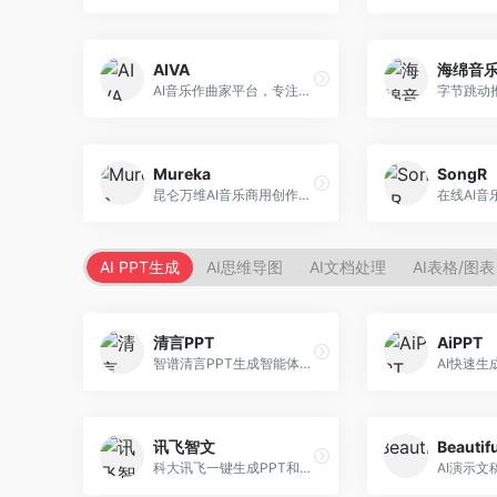
AIVA
海绵音
AI音乐作曲家平台，专注于古典和影视配乐创作。面向影视制作人和游戏开发者，提供原创音乐生成、配乐定制等服务，音乐风格专业，适合影视游戏配乐。
Mureka
SongR
昆仑万维AI音乐商用创作平台，专注于商业音乐授权。面向企业和商业用户，提供版权音乐生成、商用授权等服务，音乐版权清晰，商业应用安全。
AI PPT生成
AI思维导图
AI文档处理
AI表格/图表
清言PPT
AiPPT
智谱清言PPT生成智能体，基于GLM大模型。面向智谱用户，支持对话生成PPT、内容优化等服务，与智谱生态深度整合。
讯飞智文
Beautifu
科大讯飞一键生成PPT和Word工具，整合语音技术。面向职场人士，支持语音输入、文档生成、格式调整等功能，办公效率显著提升。