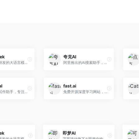
ek
夸克AI
幻方量化研发的大语言模型平台，专注于深度推理和代码生成能力。面向开发者、研究人员和技术爱好者，提供强大的逻辑推理和数学计算功能，开源生态完善，API接口友好。
阿里推出的AI搜索助手，整合搜索与AI功能。面向年轻用户，提供智能搜索、文档处理、学习辅助等服务，与夸克生态深度整合。
al
fast.ai
英文论文写作助手，专注于学术英语润色。面向需要发表国际期刊的研究者，提供语法检查、学术表达优化、格式规范等服务，英语表达地道专业。
免费开源深度学习网站，专注于实用AI教学。面向开发者，提供免费深度学习课程、实战项目、代码库等资源，学习门槛低。
ek
即梦AI
幻方量化研发的大语言模型平台，专注于深度推理和代码生成能力。面向开发者、研究人员和技术爱好者，提供强大的逻辑推理和数学计算功能，开源生态完善，API接口友好。
字节跳动旗下AI视频创作平台，支持多模态内容生成。面向内容创作者和营销人员，提供文生视频、图生视频、智能剪辑等功能，中文理解能力强，创作效率高。