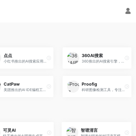
点点
360AI搜索
小红书推出的AI搜索应用，专注于生活方式内容搜索。面向小红书用户，提供生活攻略、消费决策、内容推荐等服务，生活方式内容丰富。
360推出的AI搜索引擎，专注于安全智能搜索。面向普通用户，提供智能问答、网页搜索、内容整理等服务，安全防护能力强。
CatPaw
Proofig
美团推出的AI IDE编程工具，专注于本地开发生态。面向开发者，提供智能代码补全、代码生成、项目管理等服务，本地开发体验好。
科研图像检测工具，专注于学术图像完整性验证。面向科研人员，提供图像检测、重复分析、报告生成等服务，学术检测专业。
可灵AI
智谱清言
快手推出的AI视频生成平台，支持文生视频和图生视频，可生成长达2分钟的高质量视频内容。面向短视频创作者和营销人员，操作简便，生成效果逼真，适合商业推广和创意表达。
智谱AI研发的对话语言模型，支持中英双语交互。面向中文用户和开发者，提供知识问答、代码编写、文档解读等服务，开源生态完善，学术研究背景深厚。