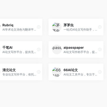
Rubriq
茅茅虫
AI学术论文润色与翻译平台。面向国际期刊投稿者，提供论文润色、翻译、格式调整等服务，支持多语言，学术表达专业规范。
一站式AI论文写作助手，覆盖学术写作全场景。面向高校学生和科研人员，提供开题报告、文献综述、论文正文等写作服务，支持多学科多类型论文，操作简便。
千笔AI
aipasspaper
AI论文写作平台，提供无限改稿服务。面向高校学生和学术研究者，支持论文选题、大纲生成、内容撰写、查重修改等全流程服务，改稿次数不限，服务质量有保障。
AI论文写作助手平台，提供智能化的学术写作支持。面向大学生和研究人员，支持多种学科论文生成，提供参考文献管理和格式规范服务，写作效率高。
清北论文
66AI论文
专业论文写作平台，依托高校学术资源。面向本科生和研究生，提供论文指导、写作辅助、查重检测等服务，学术规范性强，适合追求高质量论文的用户。
AI论文工具平台，专注于高质量低查重论文生成。面向大学生和研究生，提供论文写作、降重修改等服务，生成内容原创度高，查重率低。