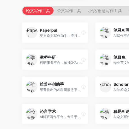
论文写作工具
公文写作工具
小说/创意写作工具
Paperpal
笔灵AI
英文论文写作助手，专注于学术英语润色。面向需要发表国际期刊的研究者，提供语法检查、学术表达优化、格式规范等服务，英语表达地道专业。
掌桥科研
笔目鱼
科研服务平台，依托3亿+真实文献数据库。面向学术研究者和学生，提供文献检索、论文写作、科研数据分析等服务，文献资源丰富，学术支持专业。
维普科创助手
Schola
维普推出的AI科研服务平台，整合学术资源与智能写作。面向科研人员和高校师生，提供文献检索、论文写作、查重检测等一站式服务，学术资源权威可靠。
沁言学术
稿易AI
AI科研写作平台，专注于学术研究辅助。面向研究生和科研工作者，提供文献分析、研究方法指导、论文撰写等服务，学术资源丰富，研究支持全面。