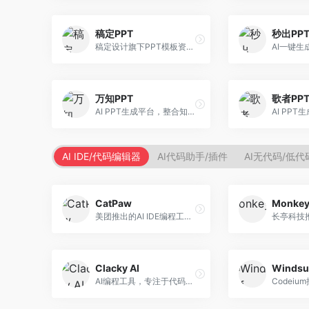
稿定PPT
秒出PP
稿定设计旗下PPT模板资源库，整合AI生成功能。面向设计师和职场人士，提供海量PPT模板、AI内容生成等服务，模板质量高。
万知PPT
歌者PP
AI PPT生成平台，整合知识库与创作功能。面向职场人士，支持内容检索、PPT生成、设计优化等服务，知识整合能力强。
AI IDE/代码编辑器
AI代码助手/插件
AI无代码/低
CatPaw
Monke
美团推出的AI IDE编程工具，专注于本地开发生态。面向开发者，提供智能代码补全、代码生成、项目管理等服务，本地开发体验好。
Clacky AI
Windsu
AI编程工具，专注于代码智能生成与优化。面向开发者，提供代码生成、代码重构、错误修复等服务，编程效率高。