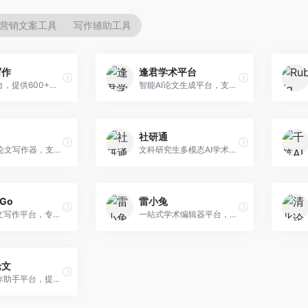
营销文案工具
写作辅助工具
写作
逢君学术平台
AI写作平台，提供600+写作模板。面向学生、职场人士和内容创作者，支持论文、公文、营销文案等多种文体，模板丰富，一键生成，写作效率大幅提升。
智能AI论文生成平台，支持查重检测。面向高校学生和研究人员，提供论文选题、内容生成、查重修改等一站式服务，学术写作流程完整。
社研通
专业英文论文写作器，支持学术论文全流程。面向留学生和国际期刊投稿者，提供英文论文撰写、润色、格式调整等服务，学术英语表达规范。
文科研究生多模态AI学术写作平台。面向文科研究生和社科研究者，提供文献综述、理论分析、定性研究辅助等服务，文科研究方法论支持完善。
rGo
雷小兔
AI学术论文写作平台，专注于理工科领域的逻辑构建。面向理工科研究生和科研工作者，提供公式编辑、数据分析、论文结构优化等服务，理工科写作逻辑严谨。
一站式学术编辑器平台，覆盖论文写作全流程。面向高校学生和科研人员，提供选题分析、文献检索、论文生成、查重降重等服务，操作流程清晰，学术写作效率显著提升。
论文
AI论文写作助手平台，提供智能化学术写作支持。面向高校学生，支持多种论文类型生成，提供参考文献管理和格式规范服务，操作流程简单。