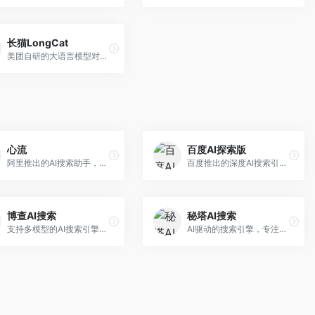
长猫LongCat
美团自研的大语言模型对话平台，专注于本地生活服务场景。面向美团生态用户，提供智能推荐、服务问答等功能，本地生活知识覆盖全面。
心流
百度AI探索版
阿里推出的AI搜索助手，专注于智能信息获取。面向普通用户，提供智能搜索、内容整理、知识问答等服务，与阿里生态深度整合。
百度推出的深度AI搜索引擎，整合百度知识图谱。面向中文用户，提供智能问答、知识探索、内容生成等服务，知识覆盖面广。
博查AI搜索
秘塔AI搜索
支持多模型的AI搜索引擎，整合多种大模型能力。面向AI爱好者，提供多模型搜索、答案对比、深度分析等服务，模型选择灵活。
AI驱动的搜索引擎，专注于无广告直达结果。面向研究者和信息获取需求者，提供深度搜索、来源标注、答案整理等服务，搜索结果干净准确，信息可信度高。