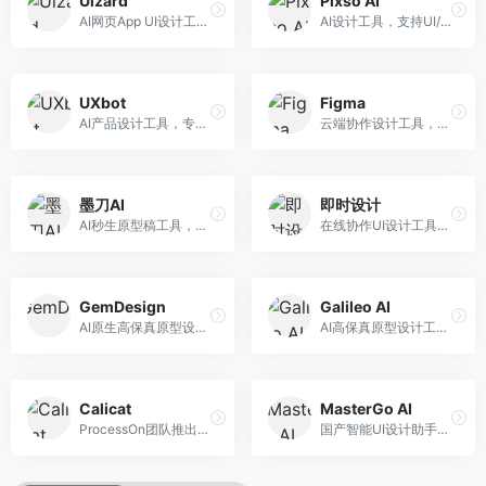
Uizard
Pixso AI
AI网页App UI设计工具，专注于快速界面生成。面向产品经理和设计师，提供线框图转UI、界面生成、设计优化等服务，设计速度快。
AI设计工具，支持UI/UX设计全流程。面向设计师和产品团队，提供界面生成、设计优化、协作评审等服务，国产替代方案，团队协作便捷。
UXbot
Figma
AI产品设计工具，专注于用户体验优化。面向UX设计师，提供用户研究、设计建议、可用性测试等服务，UX设计支持完善。
云端协作设计工具，整合AI设计辅助功能。面向UI/UX设计师和产品团队，提供界面设计、原型制作、团队协作等服务，协作功能强大，是UI设计领域的标杆产品。
墨刀AI
即时设计
AI秒生原型稿工具，专注于快速原型设计。面向产品经理和设计师，提供原型生成、交互设计、团队协作等服务，原型制作效率高。
在线协作UI设计工具，整合AI设计功能。面向设计师和产品团队，提供界面设计、原型制作、设计资源库等服务，国产协作设计平台。
GemDesign
Galileo AI
AI原生高保真原型设计工具，专注于智能设计生成。面向设计师，提供界面生成、设计优化、原型制作等服务，设计自动化程度高。
AI高保真原型设计工具，专注于UI界面生成。面向设计师和产品团队，提供界面生成、交互设计、设计优化等服务，界面质量高。
Calicat
MasterGo AI
ProcessOn团队推出的产设研协作平台，整合设计与协作功能。面向产品团队，提供设计协作、文档管理、团队沟通等服务，产研协作便捷。
国产智能UI设计助手，专注于界面设计自动化。面向UI设计师，提供界面生成、组件设计、设计系统构建等服务，中文用户适配性好。