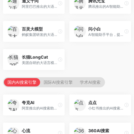
通义千问
腾讯元宝
阿里巴巴推出的大语言模型平台，提供对话问答、文档处理、图像理解、代码编写等全方位AI服务。面向企业用户和个人开发者，集成阿里云生态，支持多模态交互，企业级安全保障。
腾讯推出的AI智能助手，整合微信生态和腾讯云服务。面向普通用户和企业客户，支持文档解析、图像理解、联网搜索等功能，与腾讯产品无缝衔接，办公协作便捷。
百灵大模型
问小白
蚂蚁集团研发的大语言模型平台，专注于金融科技和企业服务。面向金融机构和企业客户，提供智能客服、风险分析、文档处理等服务，金融场景理解深入。
AI智能助手平台，提供知识问答、文本创作、文档处理等服务。面向普通用户和职场人士，操作简便，响应速度快，支持多场景应用。
长猫LongCat
美团自研的大语言模型对话平台，专注于本地生活服务场景。面向美团生态用户，提供智能推荐、服务问答等功能，本地生活知识覆盖全面。
国内AI搜索引擎
国际AI搜索引擎
学术AI搜索
夸克AI
点点
阿里推出的AI搜索助手，整合搜索与AI功能。面向年轻用户，提供智能搜索、文档处理、学习辅助等服务，与夸克生态深度整合。
小红书推出的AI搜索应用，专注于生活方式内容搜索。面向小红书用户，提供生活攻略、消费决策、内容推荐等服务，生活方式内容丰富。
心流
360AI搜索