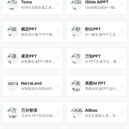
Tome
iSlide AIPPT
AI演示文稿生成工具，专注于故事化演示创作。面向创业者和营销人员，提供故事叙述、视觉设计、内容生成等服务，演示文稿叙事性强。
iSlide推出的AI一键设计精美PPT工具。面向PPT设计用户，提供模板库、内容生成、设计优化等服务，与iSlide插件深度整合。
稿定PPT
秒出PPT
稿定设计旗下PPT模板资源库，整合AI生成功能。面向设计师和职场人士，提供海量PPT模板、AI内容生成等服务，模板质量高。
AI一键生成PPT工具，专注于快速演示文稿制作。面向职场人士，支持主题输入、内容生成、模板套用等功能，PPT生成速度快，适合紧急制作场景。
课灵PPT
万知PPT
AI免费生成PPT课件平台，专注于教育场景。面向教师和教育工作者，提供课件生成、教学设计、模板选择等服务，教育适配性强。
AI PPT生成平台，整合知识库与创作功能。面向职场人士，支持内容检索、PPT生成、设计优化等服务，知识整合能力强。
NarraLand
美图AI PPT
AI智能演示内容创作平台，专注于叙事演示。面向内容创作者，提供故事创作、演示生成、动画设计等服务，演示内容生动有趣。
美图AI生成PPT设计工具，整合图像处理能力。面向设计师和职场人士，提供PPT生成、图片美化、设计优化等服务，视觉设计美观。
万兴智演
AiBiao
万兴AI PPT和演示制作软件，整合视频演示功能。面向职场人士和教育工作者，提供PPT生成、演示录制、视频制作等服务，演示功能完善。
AI文生图表工具，专注于数据可视化展示。面向数据分析师和职场人士，提供图表生成、数据可视化、PPT嵌入等服务，数据展示专业。