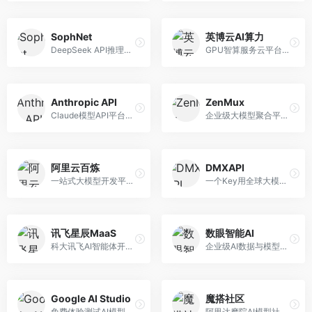
SophNet
英博云AI算力
DeepSeek API推理平台，专注于DeepSeek模型服务。面向开发者，提供DeepSeek模型API、高性能推理、低成本服务，推理效率高。
GPU智算服务云平台，专注于AI算力租赁。面向AI研究者和企业，提供GPU租赁、模型训练、推理服务等，算力资源丰富。
Anthropic API
ZenMux
Claude模型API平台，专注于安全可靠的AI服务。面向开发者，提供Claude系列模型API、安全特性、企业级服务等，API质量高。
企业级大模型聚合平台，专注于企业AI服务。面向企业用户，提供多模型管理、安全合规、成本优化等服务，企业级功能完善。
阿里云百炼
DMXAPI
一站式大模型开发平台，深度整合阿里云服务。面向企业开发者和AI团队，提供模型训练、微调、部署、应用开发等全流程服务，企业级功能完善。
一个Key用全球大模型的聚合平台。面向开发者，提供多模型统一API、简化接入、成本控制等服务，接入便捷。
讯飞星辰MaaS
数眼智能AI
科大讯飞AI智能体开发平台，专注于企业级模型服务。面向企业用户，提供模型调用、智能体创建、行业解决方案等服务，中文能力突出。
企业级AI数据与模型服务平台，专注于数据驱动AI。面向企业用户，提供数据管理、模型训练、部署服务等，数据治理能力强。
Google AI Studio
魔搭社区
免费体验测试AI模型的平台，深度整合Google生态。面向开发者和研究者，提供Gemini模型体验、API密钥管理、提示词测试等服务，免费使用。
阿里达摩院AI模型社区，专注于中文AI生态。面向中文开发者，提供开源模型、数据集、开发工具等资源，中文模型丰富。