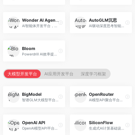
Wonder AI Agents
AutoGLM沉思
AI智能体开发平台，专注于低代码智能体创建。面向开发者，提供可视化开发、模板库、部署服务等功能，开发门槛低。
AI驱动深度思考智能体，专注于复杂推理任务。面向高级用户，提供深度分析、逻辑推理、决策支持等服务，推理能力强。
Bloom
Powerdrill AI效率提升平台，专注于企业智能化。面向企业用户，提供智能体创建、流程自动化、数据分析等服务，企业效率提升显著。
大模型开发平台
AI应用开发平台
深度学习框架
BigModel
OpenRouter
智谱GLM大模型平台，提供API调用与模型服务。面向开发者和企业用户，提供GLM系列模型API、微调服务、应用开发工具等，开源生态完善。
AI模型API聚合平台，整合多种主流大模型。面向开发者，提供统一API接口、模型对比、成本优化等服务，模型选择灵活。
OpenAI API
SiliconFlow
OpenAI模型API平台，提供GPT系列模型服务。面向开发者，提供模型API、微调服务、Assistants API等，是AI开发领域的基础设施。
生成式AI计算基础设施平台，专注于模型推理服务。面向开发者和企业，提供多模型API、高性能推理、成本优化等服务，推理性价比高。