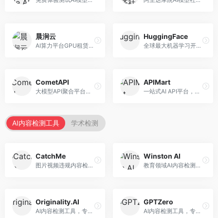
晨涧云
HuggingFace
AI算力平台GPU租赁服务，专注于弹性算力。面向开发者和研究者，提供GPU租赁、弹性调度、成本优化等服务，算力灵活。
全球最大机器学习开源社区，整合模型库与开发工具。面向AI研究者和开发者，提供开源模型、数据集、开发工具等资源，开源生态最完善。
CometAPI
APIMart
大模型API聚合平台，整合多种AI模型服务。面向开发者，提供统一接口、模型切换、监控分析等服务，API管理便捷。
一站式AI API平台，整合多种AI服务。面向开发者，提供模型API、图像处理、语音识别等服务，API种类丰富。
AI内容检测工具
学术检测
CatchMe
Winston AI
图片视频违规内容检测平台，专注于视觉内容安全。面向内容平台，提供图片审核、视频审核、直播监控等服务，视觉检测专业。
教育领域AI内容检测平台，专注于学术诚信。面向教育机构，提供AI内容检测、抄袭检测、报告生成等服务，教育适配性强。
Originality.AI
GPTZero
AI内容检测工具，专注于内容原创性验证。面向内容创作者和出版商，提供AI检测、抄袭检测、批量分析等服务，检测精度高。
AI内容检测工具，专注于AI生成文本识别。面向教育工作者和出版商，提供文本检测、批量分析、API接口等服务，检测准确率高。