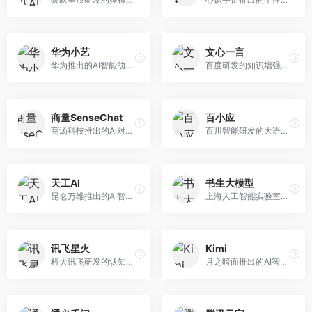
华为小艺
文心一言
华为推出的AI智能助手网页端，深度整合鸿蒙生态和华为云服务。面向华为设备用户，支持语音交互、智能问答、设备控制等功能，与华为硬件生态无缝衔接。
百度研发的知识增强大语言模型，深度融合百度知识图谱和搜索能力。面向中文用户，提供知识问答、文本创作、逻辑推理等服务，中文语境理解准确，知识覆盖面广。
商量SenseChat
百小应
商汤科技推出的AI对话平台，结合计算机视觉和自然语言处理技术。面向企业用户和开发者，支持多模态交互，视觉理解能力强，适合智能客服和内容创作场景。
百川智能研发的大语言模型助手，专注于中文理解和生成。面向中文用户，提供知识问答、文本创作、代码辅助等服务，模型参数规模大，中文表达流畅自然。
天工AI
书生大模型
昆仑万维推出的AI智能助手，集成搜索、对话、创作等多种能力。面向普通用户和内容创作者，支持联网搜索、文本生成、图像理解等功能，响应速度快，免费使用。
上海人工智能实验室研发的开源大模型系列，支持多尺度和多模态。面向研究机构和开发者，开源生态完善，学术研究背景深厚，适合科研和定制开发。
讯飞星火
Kimi
科大讯飞研发的认知智能大模型，深度融合语音识别和自然语言处理技术。面向企业用户和教育领域，提供语音交互、文档处理、代码生成等服务，中文语音识别准确率高。
月之暗面推出的AI智能助手，核心优势在于超长文本处理能力，支持20万字以上文档分析。面向学术研究者、职场人士和内容创作者，提供文档解读、PPT生成、联网搜索等综合服务。