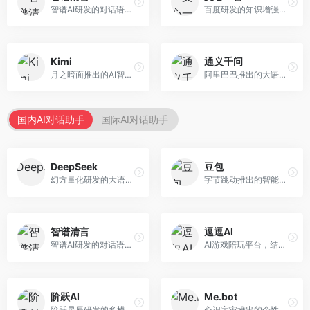
智谱AI研发的对话语言模型，支持中英双语交互。面向中文用户和开发者，提供知识问答、代码编写、文档解读等服务，开源生态完善，学术研究背景深厚。
百度研发的知识增强大语言模型，深度融合百度知识图谱和搜索能力。面向中文用户，提供知识问答、文本创作、逻辑推理等服务，中文语境理解准确，知识覆盖面广。
Kimi
通义千问
月之暗面推出的AI智能助手，核心优势在于超长文本处理能力，支持20万字以上文档分析。面向学术研究者、职场人士和内容创作者，提供文档解读、PPT生成、联网搜索等综合服务。
阿里巴巴推出的大语言模型平台，提供对话问答、文档处理、图像理解、代码编写等全方位AI服务。面向企业用户和个人开发者，集成阿里云生态，支持多模态交互，企业级安全保障。
国内AI对话助手
国际AI对话助手
DeepSeek
豆包
幻方量化研发的大语言模型平台，专注于深度推理和代码生成能力。面向开发者、研究人员和技术爱好者，提供强大的逻辑推理和数学计算功能，开源生态完善，API接口友好。
字节跳动推出的智能对话助手平台，提供文本创作、知识问答、英语学习等多种AI服务。面向普通用户和内容创作者，支持多轮对话和文件解析，免费使用，响应速度快，中文理解能力强。
智谱清言
逗逗AI
智谱AI研发的对话语言模型，支持中英双语交互。面向中文用户和开发者，提供知识问答、代码编写、文档解读等服务，开源生态完善，学术研究背景深厚。
AI游戏陪玩平台，结合游戏理解和自然语言交互技术。面向游戏玩家，提供游戏攻略、陪玩互动、社交聊天等服务，游戏知识丰富，互动体验有趣。
阶跃AI
Me.bot
阶跃星辰研发的多模态大模型平台，支持文本、图像、视频的综合理解与生成。面向创作者和企业客户，提供内容创作、智能分析等服务，多模态能力突出。
心识宇宙推出的个性化AI伴侣，专注于情感交互和个人助理服务。面向个人用户，支持日程管理、情感陪伴、知识问答等功能，交互体验人性化。