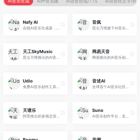
AI音乐生成
AI声音克隆
AI语音合成/TTS
AI语音转文字/转
Nafy AI
音疯
在线AI音乐生成器，专注于快速音乐创作。面向内容创作者，支持多种风格音乐生成，操作简便，生成速度快，适合快速配乐需求。
昆仑万维旗下AI音乐创作平台，专注于音乐内容生成。面向音乐爱好者和内容创作者，提供多种风格音乐生成，操作简便，创作速度快。
天工SkyMusic
网易天音
昆仑万维推出的AI音乐创作平台，基于天工大模型。面向音乐创作者，支持歌词生成、旋律创作、音乐编曲等服务，中文音乐创作能力强。
网易推出的AI音乐创作工具，支持作词、作曲与编曲。面向音乐爱好者和独立音乐人，提供歌词生成、旋律创作、编曲制作等服务，与网易云音乐生态深度整合。
Udio
音述AI
免费AI音乐创作工具，专注于高质量音乐生成。面向音乐创作者和内容制作者，支持多种音乐风格生成，音质专业，创作自由度高，适合专业音乐制作场景。
全球首个AI音乐社区平台，整合创作与分享功能。面向音乐创作者和爱好者，提供音乐创作、作品分享、社区交流等服务，社区氛围活跃。
天谱乐
Suno
阿里推出的多模态音乐生成平台，整合音频与文本理解能力。面向内容创作者，支持歌词生成、旋律创作、音乐编辑等服务，与阿里生态深度整合。
AI音乐创作平台，支持通过文字描述生成完整歌曲，包含歌词、旋律和人声。面向音乐爱好者、内容创作者和独立音乐人，操作门槛低，创作速度快，支持多种音乐风格，为音乐创作带来全新可能。
Boomy
音潮