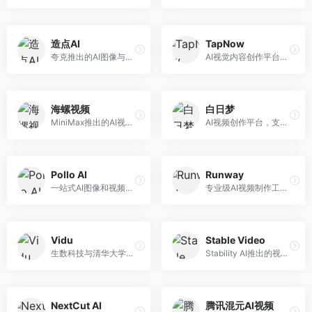
造点AI
TapNow
夸克推出的AI图像与视频创作平台。面向普通用户和内容创作者，提供文生图、文生视频等功能，操作简便，与夸克生态深度整合。
AI视觉内容创作平台，整合图像与视频生成能力。面向内容创作者，提供文生图、文生视频、智能编辑等服务，创作工具丰富，一站式体验便捷。
海螺视频
白日梦
MiniMax推出的AI视频生成工具，支持高质量视频创作。面向内容创作者，提供文生视频、视频编辑等功能，生成速度快，视频效果自然流畅。
AI视频创作平台，支持生成长达50分钟的长视频内容。面向长视频创作者和内容生产者，支持故事视频生成、视频编辑等功能，适合叙事性内容创作。
Pollo AI
Runway
一站式AI图像和视频创作平台，整合多种生成工具。面向内容创作者，提供文生图、文生视频、视频编辑等服务，创作工具全面，一站式体验便捷。
专业级AI视频制作工具，支持视频生成与编辑。面向影视制作人和创意工作者，提供文生视频、视频编辑、绿幕抠像等专业功能，视频处理能力强，适合专业创作场景。
Vidu
Stable Video
生数科技与清华大学联合研发的AI视频生成大模型。面向视频创作者和内容生产者，支持文生视频、图生视频，视频质量高，物理运动理解准确，国产视频生成领先工具。
Stability AI推出的视频生成模型，开源可部署。面向开发者和专业创作者，支持视频生成、视频编辑等功能，开源生态完善，定制化程度高。
NextCut AI
腾讯混元AI视频