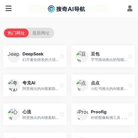
热门网址
最新网址
DeepSeek
豆包
幻方量化研发的大语言模型平台，专注于深度推理和代码生成能力。面向开发者、研究人员和技术爱好者，提供强大的逻辑推理和数学计算功能，开源生态完善，API接口友好。
字节跳动推出的智能对话助手平台，提供文本创作、知识问答、英语学习等多种AI服务。面向普通用户和内容创作者，支持多轮对话和文件解析，免费使用，响应速度快，中文理解能力强。
夸克AI
点点
阿里推出的AI搜索助手，整合搜索与AI功能。面向年轻用户，提供智能搜索、文档处理、学习辅助等服务，与夸克生态深度整合。
小红书推出的AI搜索应用，专注于生活方式内容搜索。面向小红书用户，提供生活攻略、消费决策、内容推荐等服务，生活方式内容丰富。
心流
Proofig
阿里推出的AI搜索助手，专注于智能信息获取。面向普通用户，提供智能搜索、内容整理、知识问答等服务，与阿里生态深度整合。
科研图像检测工具，专注于学术图像完整性验证。面向科研人员，提供图像检测、重复分析、报告生成等服务，学术检测专业。