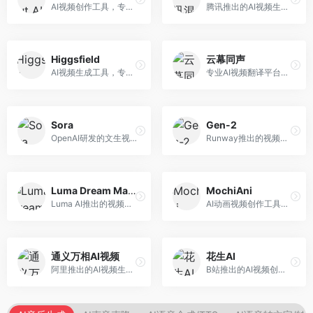
AI视频创作工具，专注于智能剪辑和视频生成。面向视频创作者，提供智能剪辑、视频生成、特效添加等功能，剪辑效率高，适合快节奏内容生产。
腾讯推出的AI视频生成工具，基于混元大模型。面向腾讯生态用户和内容创作者，支持文生视频、视频编辑等功能，与腾讯产品生态深度整合。
Higgsfield
云幕同声
AI视频生成工具，专注于高质量视频内容创作。面向视频创作者和营销人员，支持文生视频、视频编辑等功能，视频效果逼真，适合商业应用。
专业AI视频翻译平台，支持视频多语言配音和字幕生成。面向跨境电商和内容出海从业者，提供视频翻译、配音、字幕生成等服务，多语言支持完善。
Sora
Gen-2
OpenAI研发的文生视频大模型，可根据文字描述生成长达60秒的高清视频。面向影视创作者、广告从业者和内容生产者，视频连贯性强，物理世界理解准确，代表了AI视频生成的最高水平。
Runway推出的视频生成模型，专注于文生视频和视频风格转换。面向影视制作人和创意工作者，支持文本到视频、图像到视频等多种生成模式，视频质量专业级。
Luma Dream Machine
MochiAni
Luma AI推出的视频生成工具，专注于高质量视频创作。面向影视创作者和内容生产者，支持文生视频、图生视频，视频质量高，物理运动流畅自然。
AI动画视频创作工具，专注于动画内容生成。面向动画创作者和二次元内容生产者，支持动画风格视频生成，动画效果流畅，适合动漫内容创作。
通义万相AI视频
花生AI
阿里推出的AI视频生成服务，整合图像与视频创作能力。面向电商和营销从业者，支持商品视频生成、营销视频制作等服务，商业应用场景丰富。
B站推出的AI视频创作工具，专注于短视频内容生成。面向B站创作者，支持视频生成、视频编辑等功能，与B站平台深度整合，创作效率高。