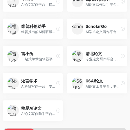
AI论文写作平台，提供无限改稿服务。面向高校学生和学术研究者，支持论文选题、大纲生成、内容撰写、查重修改等全流程服务，改稿次数不限，服务质量有保障。
AI论文写作助手平台，提供智能化的学术写作支持。面向大学生和研究人员，支持多种学科论文生成，提供参考文献管理和格式规范服务，写作效率高。
维普科创助手
ScholarGo
维普推出的AI科研服务平台，整合学术资源与智能写作。面向科研人员和高校师生，提供文献检索、论文写作、查重检测等一站式服务，学术资源权威可靠。
AI学术论文写作平台，专注于理工科领域的逻辑构建。面向理工科研究生和科研工作者，提供公式编辑、数据分析、论文结构优化等服务，理工科写作逻辑严谨。
雷小兔
清北论文
一站式学术编辑器平台，覆盖论文写作全流程。面向高校学生和科研人员，提供选题分析、文献检索、论文生成、查重降重等服务，操作流程清晰，学术写作效率显著提升。
专业论文写作平台，依托高校学术资源。面向本科生和研究生，提供论文指导、写作辅助、查重检测等服务，学术规范性强，适合追求高质量论文的用户。
沁言学术
66AI论文
AI科研写作平台，专注于学术研究辅助。面向研究生和科研工作者，提供文献分析、研究方法指导、论文撰写等服务，学术资源丰富，研究支持全面。
AI论文工具平台，专注于高质量低查重论文生成。面向大学生和研究生，提供论文写作、降重修改等服务，生成内容原创度高，查重率低。
稿易AI论文
AI论文写作助手平台，提供智能化学术写作支持。面向高校学生，支持多种论文类型生成，提供参考文献管理和格式规范服务，操作流程简单。