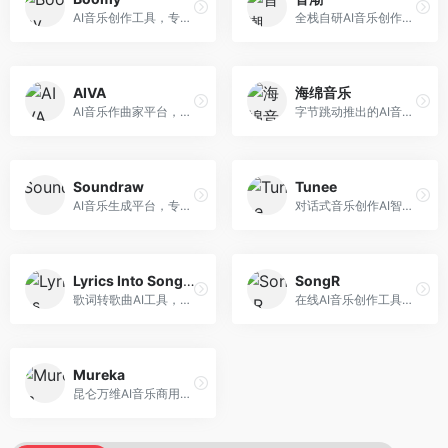
AI音乐创作工具，专注于快速音乐生成与发布。面向音乐爱好者和业余创作者，支持一键生成原创音乐，可直接发布到音乐平台，创作门槛低。
全栈自研AI音乐创作平台，支持从创作到发布的完整流程。面向独立音乐人和音乐工作室，提供作词作曲、编曲混音、音乐发布等服务，创作工具专业。
AIVA
海绵音乐
AI音乐作曲家平台，专注于古典和影视配乐创作。面向影视制作人和游戏开发者，提供原创音乐生成、配乐定制等服务，音乐风格专业，适合影视游戏配乐。
字节跳动推出的AI音乐创作平台，支持多风格音乐生成。面向内容创作者和音乐爱好者，提供歌词创作、旋律生成、编曲制作等服务，创作效率高，适合短视频配乐。
Soundraw
Tunee
AI音乐生成平台，专注于免版税音乐创作。面向视频创作者和内容制作者，提供背景音乐生成、音乐定制等服务，音乐版权清晰，适合视频配乐场景。
对话式音乐创作AI智能体，支持自然语言交互创作。面向音乐爱好者，通过对话方式完成音乐创作，交互体验友好，创作过程直观。
Lyrics Into Song AI
SongR
歌词转歌曲AI工具，支持将歌词转化为完整歌曲。面向歌词创作者和音乐爱好者，提供歌词谱曲、编曲制作等服务，歌词音乐化效率高。
在线AI音乐创作工具，支持歌词与旋律一体化生成。面向内容创作者和音乐爱好者，提供歌词创作、旋律生成、音乐制作等服务，操作简便，创作速度快。
Mureka
昆仑万维AI音乐商用创作平台，专注于商业音乐授权。面向企业和商业用户，提供版权音乐生成、商用授权等服务，音乐版权清晰，商业应用安全。