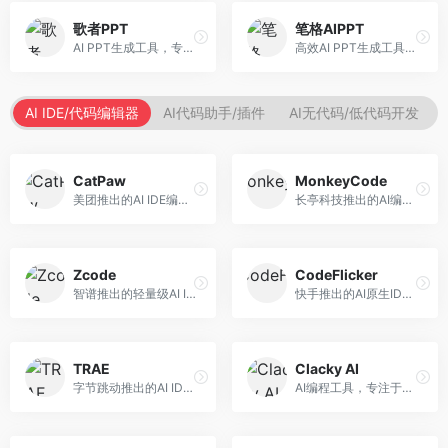
歌者PPT
笔格AIPPT
AI PPT生成工具，专注于演示文稿智能创作。面向职场人士，支持主题输入、内容生成、设计美化等功能，PPT制作效率高。
高效AI PPT生成工具，专注于演示文稿智能创作。面向职场人士，支持主题输入、内容生成、设计美化等功能，PPT制作效率高。
AI IDE/代码编辑器
AI代码助手/插件
AI无代码/低代码开发
CatPaw
MonkeyCode
美团推出的AI IDE编程工具，专注于本地开发生态。面向开发者，提供智能代码补全、代码生成、项目管理等服务，本地开发体验好。
长亭科技推出的AI编程助手，专注于安全开发。面向开发者，提供代码生成、安全检测、漏洞修复等服务，安全开发能力强。
Zcode
CodeFlicker
智谱推出的轻量级AI IDE，基于GLM模型。面向开发者，提供智能代码补全、代码生成、错误检测等服务，中文编程支持好。
快手推出的AI原生IDE，专注于短视频相关开发。面向快手生态开发者，提供代码生成、调试辅助等服务，与快手开发生态深度整合。
TRAE
Clacky AI
字节跳动推出的AI IDE编程工具，深度集成大模型能力。面向开发者，提供智能代码补全、代码解释、重构优化等服务，编程效率显著提升。
AI编程工具，专注于代码智能生成与优化。面向开发者，提供代码生成、代码重构、错误修复等服务，编程效率高。