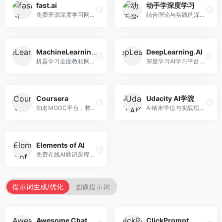
fast.ai
动手学深度学习
免费开源深度学习网站，专注于实用AI教学。面向开发者，提供免费深度学习课程、实战项目、代码库等资源，学习门槛低。
结合理论与实践的深度学习教材，专注于代码驱动学习。面向学生和开发者，提供深度学习理论、代码实现、练习题等资源，学习体验好。
MachineLearningMastery
DeepLearning.AI
机器学习全面教程网站，专注于实用技能教学。面向开发者，提供机器学习算法、Python实现、项目实战等教程，实用性强。
深度学习AI学习平台，由吴恩达创立。面向AI学习者，提供深度学习专项课程、AI新闻、技术社区等资源，课程质量权威。
Coursera
Udacity AI学院
知名MOOC平台，整合全球顶尖大学课程资源。面向学习者，提供AI、机器学习、深度学习等课程，证书认可度高，课程质量专业。
AI纳米学位与实战项目平台，专注于职业导向学习。面向AI从业者，提供机器学习、深度学习、计算机视觉等纳米学位，项目实战性强。
Elements of AI
免费在线AI通识课程，专注于AI基础知识普及。面向普通大众，提供AI概念、原理、应用等入门知识，语言通俗易懂。
提示词生成/优化
图像提示词
Awesome ChatGPT Prompts
ClickPrompt