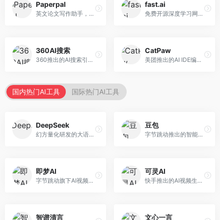
Paperpal
fast.ai
英文论文写作助手，专注于学术英语润色。面向需要发表国际期刊的研究者，提供语法检查、学术表达优化、格式规范等服务，英语表达地道专业。
免费开源深度学习网站，专注于实用AI教学。面向开发者，提供免费深度学习课程、实战项目、代码库等资源，学习门槛低。
360AI搜索
CatPaw
360推出的AI搜索引擎，专注于安全智能搜索。面向普通用户，提供智能问答、网页搜索、内容整理等服务，安全防护能力强。
美团推出的AI IDE编程工具，专注于本地开发生态。面向开发者，提供智能代码补全、代码生成、项目管理等服务，本地开发体验好。
国内热门AI工具
国际热门AI工具
DeepSeek
豆包
幻方量化研发的大语言模型平台，专注于深度推理和代码生成能力。面向开发者、研究人员和技术爱好者，提供强大的逻辑推理和数学计算功能，开源生态完善，API接口友好。
字节跳动推出的智能对话助手平台，提供文本创作、知识问答、英语学习等多种AI服务。面向普通用户和内容创作者，支持多轮对话和文件解析，免费使用，响应速度快，中文理解能力强。
即梦AI
可灵AI
字节跳动旗下AI视频创作平台，支持多模态内容生成。面向内容创作者和营销人员，提供文生视频、图生视频、智能剪辑等功能，中文理解能力强，创作效率高。
快手推出的AI视频生成平台，支持文生视频和图生视频，可生成长达2分钟的高质量视频内容。面向短视频创作者和营销人员，操作简便，生成效果逼真，适合商业推广和创意表达。
智谱清言
文心一言