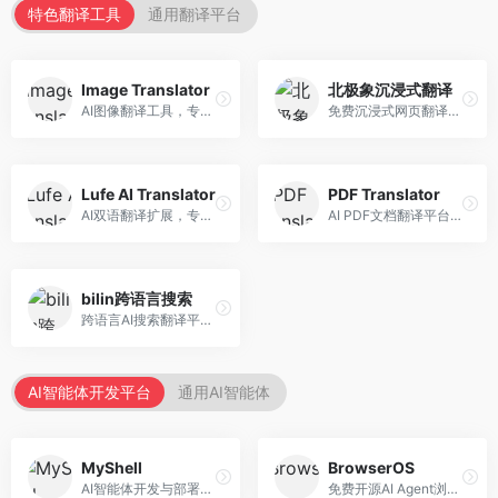
特色翻译工具
通用翻译平台
Image Translator
北极象沉浸式翻译
AI图像翻译工具，专注于图片文字翻译。面向设计师和电商从业者，提供图片文字识别、翻译、替换等服务，图像翻译效果好。
免费沉浸式网页翻译工具，专注于阅读体验。面向普通用户，提供网页双语翻译、文档翻译等服务，免费使用，翻译质量高。
Lufe AI Translator
PDF Translator
AI双语翻译扩展，专注于浏览器翻译场景。面向外语内容阅读者，提供网页双语翻译、划词翻译等服务，浏览器集成便捷。
AI PDF文档翻译平台，专注于文档本地化。面向商务人士，提供PDF翻译、格式保留、批量处理等服务，文档翻译专业。
bilin跨语言搜索
跨语言AI搜索翻译平台，专注于信息获取。面向研究者和内容创作者，提供跨语言搜索、内容翻译、信息整合等服务，跨语言检索能力强。
AI智能体开发平台
通用AI智能体
MyShell
BrowserOS
AI智能体开发与部署平台，专注于语音交互智能体。面向开发者，提供语音智能体创建、部署服务、社区分享等功能，语音交互能力强。
免费开源AI Agent浏览器，专注于浏览器自动化。面向开发者，提供浏览器控制、任务自动化、API接口等服务，开源免费。