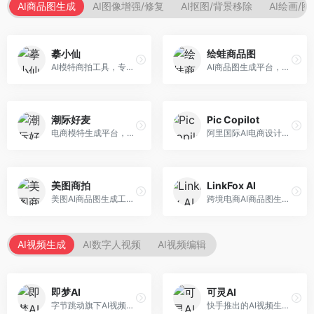
AI商品图生成
AI图像增强/修复
AI抠图/背景移除
AI绘画/
摹小仙
绘蛙商品图
AI模特商拍工具，专注于服装电商。面向服装电商卖家，提供虚拟模特试穿、商品展示图生成等服务，模特形象多样，拍摄成本低。
AI商品图生成平台，支持模特换装和场景生成。面向电商卖家，提供商品上身效果展示、场景化商品图生成等服务，电商营销效果显著。
潮际好麦
Pic Copilot
电商模特生成平台，支持AI虚拟模特创作。面向服装和配饰电商，提供模特试穿、商品展示、营销素材生成等服务，模特形象可定制。
阿里国际AI电商设计工具，专注于跨境电商。面向跨境电商卖家，提供商品图优化、营销海报生成、多语言适配等服务，海外市场适配性强。
美图商拍
LinkFox AI
美图AI商品图生成工具，整合美图生态。面向电商卖家，提供商品图美化、模特替换、场景生成等服务，移动端操作便捷。
跨境电商AI商品图生成工具。面向跨境电商卖家，支持多语言商品图生成、模特替换、场景优化等服务，适配海外电商平台需求。
AI视频生成
AI数字人视频
AI视频编辑
即梦AI
可灵AI
字节跳动旗下AI视频创作平台，支持多模态内容生成。面向内容创作者和营销人员，提供文生视频、图生视频、智能剪辑等功能，中文理解能力强，创作效率高。
快手推出的AI视频生成平台，支持文生视频和图生视频，可生成长达2分钟的高质量视频内容。面向短视频创作者和营销人员，操作简便，生成效果逼真，适合商业推广和创意表达。