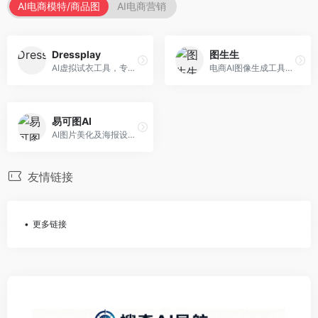
AI电商模特/商品图
AI电商营销
Dressplay
图生生
AI虚拟试衣工具，专注于服装电商体验。面向服装电商，提供虚拟试穿、尺码推荐、穿搭建议等服务，试衣体验真实。
电商AI图像生成工具，专注于商品图创作。面向电商卖家，提供商品图生成、背景替换、批量处理等服务，商品图质量高。
易可图AI
AI图片美化及海报设计平台，专注于电商视觉设计。面向电商卖家，提供图片美化、海报设计、营销素材等服务，设计效率高。
友情链接
更多链接