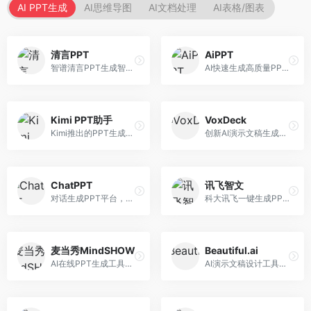
AI PPT生成
AI思维导图
AI文档处理
AI表格/图表
清言PPT
AiPPT
智谱清言PPT生成智能体，基于GLM大模型。面向智谱用户，支持对话生成PPT、内容优化等服务，与智谱生态深度整合。
AI快速生成高质量PPT平台，支持主题定制。面向职场人士和学生，提供一键生成、模板选择、内容优化等服务，PPT制作速度快，设计质量高。
Kimi PPT助手
VoxDeck
Kimi推出的PPT生成智能体，整合长文本处理能力。面向职场人士和学生，支持文档解析、PPT生成、内容优化等服务，与Kimi生态深度整合。
创新AI演示文稿生成工具，支持语音交互创作。面向职场人士，支持语音输入、PPT生成、内容优化等功能，语音创作体验便捷。
ChatPPT
讯飞智文
对话生成PPT平台，支持自然语言交互创作。面向职场人士和教育工作者，通过对话方式完成PPT制作，交互体验友好，创作过程直观。
科大讯飞一键生成PPT和Word工具，整合语音技术。面向职场人士，支持语音输入、文档生成、格式调整等功能，办公效率显著提升。
麦当秀MindSHOW
Beautiful.ai
AI在线PPT生成工具，支持思维导图转PPT。面向职场人士，提供思维导图导入、PPT生成、模板选择等服务，思维导图转PPT效率高。
AI演示文稿设计工具，专注于自动化设计排版。面向职场人士，提供智能排版、模板选择、设计优化等服务，设计美观度高。