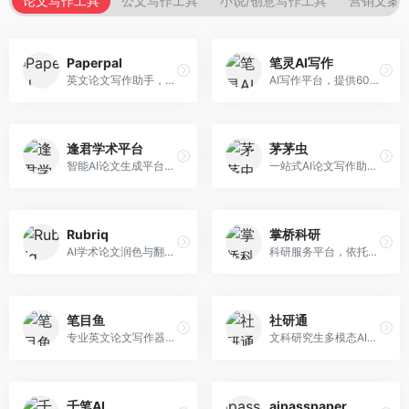
论文写作工具
公文写作工具
小说/创意写作工具
营销文案
Paperpal
笔灵AI写作
英文论文写作助手，专注于学术英语润色。面向需要发表国际期刊的研究者，提供语法检查、学术表达优化、格式规范等服务，英语表达地道专业。
AI写作平台，提供600+写作模板。面向学生、职场人士和内容创作者，支持论文、公文、营销文案等多种文体，模板丰富，一键生成，写作效率大幅提升。
逢君学术平台
茅茅虫
智能AI论文生成平台，支持查重检测。面向高校学生和研究人员，提供论文选题、内容生成、查重修改等一站式服务，学术写作流程完整。
一站式AI论文写作助手，覆盖学术写作全场景。面向高校学生和科研人员，提供开题报告、文献综述、论文正文等写作服务，支持多学科多类型论文，操作简便。
Rubriq
掌桥科研
AI学术论文润色与翻译平台。面向国际期刊投稿者，提供论文润色、翻译、格式调整等服务，支持多语言，学术表达专业规范。
科研服务平台，依托3亿+真实文献数据库。面向学术研究者和学生，提供文献检索、论文写作、科研数据分析等服务，文献资源丰富，学术支持专业。
笔目鱼
社研通
专业英文论文写作器，支持学术论文全流程。面向留学生和国际期刊投稿者，提供英文论文撰写、润色、格式调整等服务，学术英语表达规范。
文科研究生多模态AI学术写作平台。面向文科研究生和社科研究者，提供文献综述、理论分析、定性研究辅助等服务，文科研究方法论支持完善。
千笔AI
aipasspaper