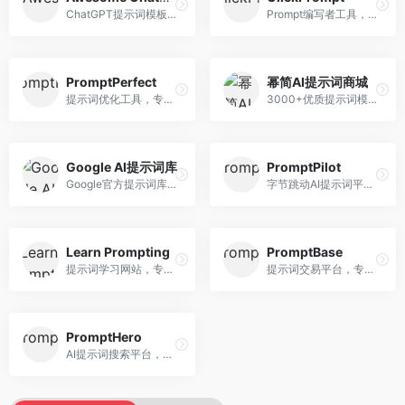
ChatGPT提示词模板库，专注于实用提示词收集。面向ChatGPT用户，提供提示词模板、使用场景、效果展示等资源，模板实用性强。
Prompt编写者工具，专注于提示词创作辅助。面向提示词创作者，提供提示词编辑、测试、分享等服务，创作工具完善。
PromptPerfect
幂简AI提示词商城
提示词优化工具，专注于提示词质量提升。面向AI用户，提供提示词优化、效果测试、版本对比等服务，提示词优化专业。
3000+优质提示词模板平台，专注于中文提示词。面向中文AI用户，提供提示词模板、分类检索、一键使用等服务，中文提示词丰富。
Google AI提示词库
PromptPilot
Google官方提示词库，专注于Gemini模型优化。面向开发者，提供官方提示词指南、最佳实践、示例代码等资源，权威性强。
字节跳动AI提示词平台，专注于提示词优化与管理。面向AI用户，提供提示词优化、效果测试、团队协作等服务，企业级功能完善。
Learn Prompting
PromptBase
提示词学习网站，专注于提示词工程教育。面向AI学习者，提供提示词教程、最佳实践、案例研究等资源，教学内容系统。
提示词交易平台，专注于高质量提示词买卖。面向AI创作者，提供提示词交易、模板购买、创作者收益等服务，提示词质量高。
PromptHero
AI提示词搜索平台，整合多种AI工具提示词资源。面向AI创作者，提供提示词搜索、模板库、社区分享等服务，提示词资源丰富。