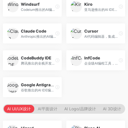
Windsurf
Kiro
Codeium推出的AI编程工具，专注于代码智能辅助。面向开发者，提供代码补全、代码生成、代码解释等服务，多语言支持完善。
亚马逊推出的AI IDE，深度整合AWS云服务。面向AWS开发者，提供代码生成、云服务集成、部署自动化等服务，与AWS生态无缝衔接。
Claude Code
Cursor
Anthropic推出的AI编程工具，基于Claude模型。面向开发者，提供代码生成、代码审查、调试辅助等服务，代码质量高，推理能力强。
AI代码编辑器，集成GPT-4模型，专注于智能编程辅助。面向开发者，提供代码生成、代码解释、错误修复等服务，编程体验流畅，开发效率高。
CodeBuddy IDE
InfCode
腾讯推出的全栈开发AI IDE，整合腾讯云服务。面向开发者，提供代码生成、调试辅助、部署服务等功能，与腾讯云生态深度整合。
企业级AI编程工具，专注于团队协作开发。面向企业开发团队，提供代码生成、代码审查、团队协作等服务，企业级功能完善。
Google Antigravity
谷歌推出的AI IDE编程智能体，整合Google Cloud服务。面向谷歌生态开发者，提供智能编程辅助、云服务集成等功能。
AI UI/UX设计
AI平面设计
AI Logo/品牌设计
AI 3D设计