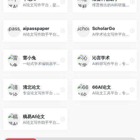
AI论文写作平台，提供无限改稿服务。面向高校学生和学术研究者，支持论文选题、大纲生成、内容撰写、查重修改等全流程服务，改稿次数不限，服务质量有保障。
维普推出的AI科研服务平台，整合学术资源与智能写作。面向科研人员和高校师生，提供文献检索、论文写作、查重检测等一站式服务，学术资源权威可靠。
aipasspaper
ScholarGo
AI论文写作助手平台，提供智能化的学术写作支持。面向大学生和研究人员，支持多种学科论文生成，提供参考文献管理和格式规范服务，写作效率高。
AI学术论文写作平台，专注于理工科领域的逻辑构建。面向理工科研究生和科研工作者，提供公式编辑、数据分析、论文结构优化等服务，理工科写作逻辑严谨。
雷小兔
沁言学术
一站式学术编辑器平台，覆盖论文写作全流程。面向高校学生和科研人员，提供选题分析、文献检索、论文生成、查重降重等服务，操作流程清晰，学术写作效率显著提升。
AI科研写作平台，专注于学术研究辅助。面向研究生和科研工作者，提供文献分析、研究方法指导、论文撰写等服务，学术资源丰富，研究支持全面。
清北论文
66AI论文
专业论文写作平台，依托高校学术资源。面向本科生和研究生，提供论文指导、写作辅助、查重检测等服务，学术规范性强，适合追求高质量论文的用户。
AI论文工具平台，专注于高质量低查重论文生成。面向大学生和研究生，提供论文写作、降重修改等服务，生成内容原创度高，查重率低。
稿易AI论文
AI论文写作助手平台，提供智能化学术写作支持。面向高校学生，支持多种论文类型生成，提供参考文献管理和格式规范服务，操作流程简单。