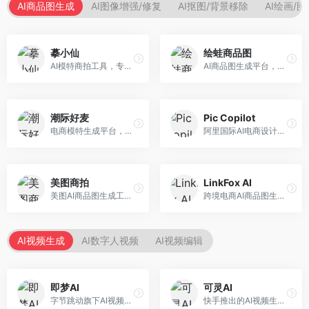
AI商品图生成
AI图像增强/修复
AI抠图/背景移除
AI绘画/
摹小仙
绘蛙商品图
AI模特商拍工具，专注于服装电商。面向服装电商卖家，提供虚拟模特试穿、商品展示图生成等服务，模特形象多样，拍摄成本低。
AI商品图生成平台，支持模特换装和场景生成。面向电商卖家，提供商品上身效果展示、场景化商品图生成等服务，电商营销效果显著。
潮际好麦
Pic Copilot
电商模特生成平台，支持AI虚拟模特创作。面向服装和配饰电商，提供模特试穿、商品展示、营销素材生成等服务，模特形象可定制。
阿里国际AI电商设计工具，专注于跨境电商。面向跨境电商卖家，提供商品图优化、营销海报生成、多语言适配等服务，海外市场适配性强。
美图商拍
LinkFox AI
美图AI商品图生成工具，整合美图生态。面向电商卖家，提供商品图美化、模特替换、场景生成等服务，移动端操作便捷。
跨境电商AI商品图生成工具。面向跨境电商卖家，支持多语言商品图生成、模特替换、场景优化等服务，适配海外电商平台需求。
AI视频生成
AI数字人视频
AI视频编辑
即梦AI
可灵AI
字节跳动旗下AI视频创作平台，支持多模态内容生成。面向内容创作者和营销人员，提供文生视频、图生视频、智能剪辑等功能，中文理解能力强，创作效率高。
快手推出的AI视频生成平台，支持文生视频和图生视频，可生成长达2分钟的高质量视频内容。面向短视频创作者和营销人员，操作简便，生成效果逼真，适合商业推广和创意表达。