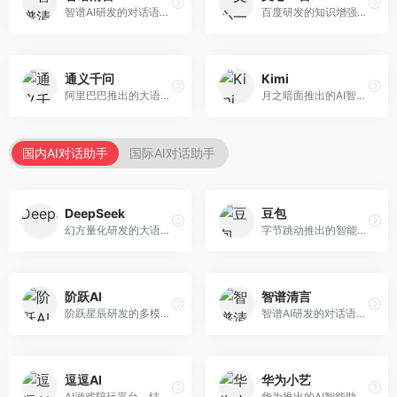
智谱AI研发的对话语言模型，支持中英双语交互。面向中文用户和开发者，提供知识问答、代码编写、文档解读等服务，开源生态完善，学术研究背景深厚。
百度研发的知识增强大语言模型，深度融合百度知识图谱和搜索能力。面向中文用户，提供知识问答、文本创作、逻辑推理等服务，中文语境理解准确，知识覆盖面广。
通义千问
Kimi
阿里巴巴推出的大语言模型平台，提供对话问答、文档处理、图像理解、代码编写等全方位AI服务。面向企业用户和个人开发者，集成阿里云生态，支持多模态交互，企业级安全保障。
月之暗面推出的AI智能助手，核心优势在于超长文本处理能力，支持20万字以上文档分析。面向学术研究者、职场人士和内容创作者，提供文档解读、PPT生成、联网搜索等综合服务。
国内AI对话助手
国际AI对话助手
DeepSeek
豆包
幻方量化研发的大语言模型平台，专注于深度推理和代码生成能力。面向开发者、研究人员和技术爱好者，提供强大的逻辑推理和数学计算功能，开源生态完善，API接口友好。
字节跳动推出的智能对话助手平台，提供文本创作、知识问答、英语学习等多种AI服务。面向普通用户和内容创作者，支持多轮对话和文件解析，免费使用，响应速度快，中文理解能力强。
阶跃AI
智谱清言
阶跃星辰研发的多模态大模型平台，支持文本、图像、视频的综合理解与生成。面向创作者和企业客户，提供内容创作、智能分析等服务，多模态能力突出。
智谱AI研发的对话语言模型，支持中英双语交互。面向中文用户和开发者，提供知识问答、代码编写、文档解读等服务，开源生态完善，学术研究背景深厚。
逗逗AI
华为小艺
AI游戏陪玩平台，结合游戏理解和自然语言交互技术。面向游戏玩家，提供游戏攻略、陪玩互动、社交聊天等服务，游戏知识丰富，互动体验有趣。
华为推出的AI智能助手网页端，深度整合鸿蒙生态和华为云服务。面向华为设备用户，支持语音交互、智能问答、设备控制等功能，与华为硬件生态无缝衔接。