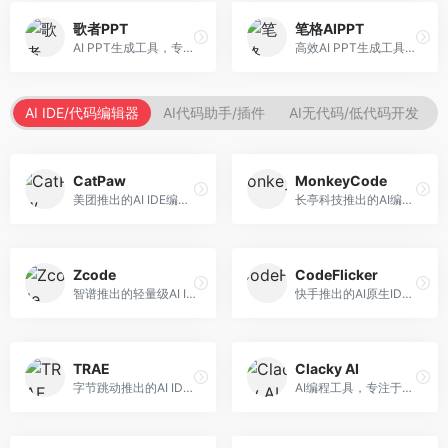
歌者PPT
笔格AIPPT
AI PPT生成工具，专注于演示文稿智能创作。面向职场人士，支持主题输入、内容生成、设计美化等功能，PPT制作效率高。
高效AI PPT生成工具，专注于演示文稿智能创作。面向职场人士，支持主题输入、内容生成、设计美化等功能，PPT制作效率高。
AI IDE/代码编辑器
AI代码助手/插件
AI无代码/低代码开发
CatPaw
MonkeyCode
美团推出的AI IDE编程工具，专注于本地开发生态。面向开发者，提供智能代码补全、代码生成、项目管理等服务，本地开发体验好。
长亭科技推出的AI编程助手，专注于安全开发。面向开发者，提供代码生成、安全检测、漏洞修复等服务，安全开发能力强。
Zcode
CodeFlicker
智谱推出的轻量级AI IDE，基于GLM模型。面向开发者，提供智能代码补全、代码生成、错误检测等服务，中文编程支持好。
快手推出的AI原生IDE，专注于短视频相关开发。面向快手生态开发者，提供代码生成、调试辅助等服务，与快手开发生态深度整合。
TRAE
Clacky AI
字节跳动推出的AI IDE编程工具，深度集成大模型能力。面向开发者，提供智能代码补全、代码解释、重构优化等服务，编程效率显著提升。
AI编程工具，专注于代码智能生成与优化。面向开发者，提供代码生成、代码重构、错误修复等服务，编程效率高。