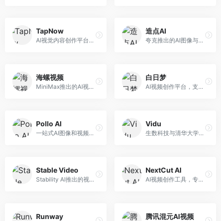
TapNow
造点AI
AI视觉内容创作平台，整合图像与视频生成能力。面向内容创作者，提供文生图、文生视频、智能编辑等服务，创作工具丰富，一站式体验便捷。
夸克推出的AI图像与视频创作平台。面向普通用户和内容创作者，提供文生图、文生视频等功能，操作简便，与夸克生态深度整合。
海螺视频
白日梦
MiniMax推出的AI视频生成工具，支持高质量视频创作。面向内容创作者，提供文生视频、视频编辑等功能，生成速度快，视频效果自然流畅。
AI视频创作平台，支持生成长达50分钟的长视频内容。面向长视频创作者和内容生产者，支持故事视频生成、视频编辑等功能，适合叙事性内容创作。
Pollo AI
Vidu
一站式AI图像和视频创作平台，整合多种生成工具。面向内容创作者，提供文生图、文生视频、视频编辑等服务，创作工具全面，一站式体验便捷。
生数科技与清华大学联合研发的AI视频生成大模型。面向视频创作者和内容生产者，支持文生视频、图生视频，视频质量高，物理运动理解准确，国产视频生成领先工具。
Stable Video
NextCut AI
Stability AI推出的视频生成模型，开源可部署。面向开发者和专业创作者，支持视频生成、视频编辑等功能，开源生态完善，定制化程度高。
AI视频创作工具，专注于智能剪辑和视频生成。面向视频创作者，提供智能剪辑、视频生成、特效添加等功能，剪辑效率高，适合快节奏内容生产。
Runway
腾讯混元AI视频