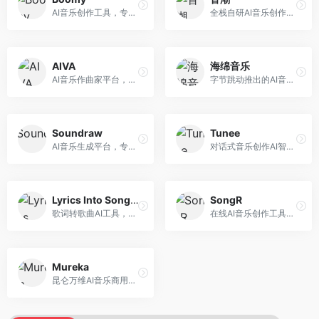
AI音乐创作工具，专注于快速音乐生成与发布。面向音乐爱好者和业余创作者，支持一键生成原创音乐，可直接发布到音乐平台，创作门槛低。
全栈自研AI音乐创作平台，支持从创作到发布的完整流程。面向独立音乐人和音乐工作室，提供作词作曲、编曲混音、音乐发布等服务，创作工具专业。
AIVA
海绵音乐
AI音乐作曲家平台，专注于古典和影视配乐创作。面向影视制作人和游戏开发者，提供原创音乐生成、配乐定制等服务，音乐风格专业，适合影视游戏配乐。
字节跳动推出的AI音乐创作平台，支持多风格音乐生成。面向内容创作者和音乐爱好者，提供歌词创作、旋律生成、编曲制作等服务，创作效率高，适合短视频配乐。
Soundraw
Tunee
AI音乐生成平台，专注于免版税音乐创作。面向视频创作者和内容制作者，提供背景音乐生成、音乐定制等服务，音乐版权清晰，适合视频配乐场景。
对话式音乐创作AI智能体，支持自然语言交互创作。面向音乐爱好者，通过对话方式完成音乐创作，交互体验友好，创作过程直观。
Lyrics Into Song AI
SongR
歌词转歌曲AI工具，支持将歌词转化为完整歌曲。面向歌词创作者和音乐爱好者，提供歌词谱曲、编曲制作等服务，歌词音乐化效率高。
在线AI音乐创作工具，支持歌词与旋律一体化生成。面向内容创作者和音乐爱好者，提供歌词创作、旋律生成、音乐制作等服务，操作简便，创作速度快。
Mureka
昆仑万维AI音乐商用创作平台，专注于商业音乐授权。面向企业和商业用户，提供版权音乐生成、商用授权等服务，音乐版权清晰，商业应用安全。