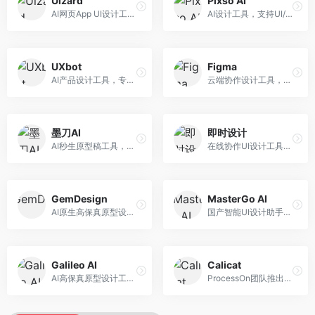
Uizard
Pixso AI
AI网页App UI设计工具，专注于快速界面生成。面向产品经理和设计师，提供线框图转UI、界面生成、设计优化等服务，设计速度快。
AI设计工具，支持UI/UX设计全流程。面向设计师和产品团队，提供界面生成、设计优化、协作评审等服务，国产替代方案，团队协作便捷。
UXbot
Figma
AI产品设计工具，专注于用户体验优化。面向UX设计师，提供用户研究、设计建议、可用性测试等服务，UX设计支持完善。
云端协作设计工具，整合AI设计辅助功能。面向UI/UX设计师和产品团队，提供界面设计、原型制作、团队协作等服务，协作功能强大，是UI设计领域的标杆产品。
墨刀AI
即时设计
AI秒生原型稿工具，专注于快速原型设计。面向产品经理和设计师，提供原型生成、交互设计、团队协作等服务，原型制作效率高。
在线协作UI设计工具，整合AI设计功能。面向设计师和产品团队，提供界面设计、原型制作、设计资源库等服务，国产协作设计平台。
GemDesign
MasterGo AI
AI原生高保真原型设计工具，专注于智能设计生成。面向设计师，提供界面生成、设计优化、原型制作等服务，设计自动化程度高。
国产智能UI设计助手，专注于界面设计自动化。面向UI设计师，提供界面生成、组件设计、设计系统构建等服务，中文用户适配性好。
Galileo AI
Calicat
AI高保真原型设计工具，专注于UI界面生成。面向设计师和产品团队，提供界面生成、交互设计、设计优化等服务，界面质量高。
ProcessOn团队推出的产设研协作平台，整合设计与协作功能。面向产品团队，提供设计协作、文档管理、团队沟通等服务，产研协作便捷。