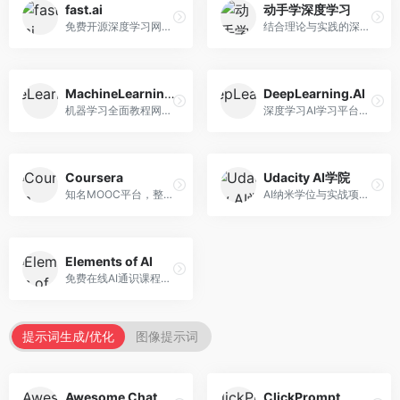
fast.ai
动手学深度学习
免费开源深度学习网站，专注于实用AI教学。面向开发者，提供免费深度学习课程、实战项目、代码库等资源，学习门槛低。
结合理论与实践的深度学习教材，专注于代码驱动学习。面向学生和开发者，提供深度学习理论、代码实现、练习题等资源，学习体验好。
MachineLearningMastery
DeepLearning.AI
机器学习全面教程网站，专注于实用技能教学。面向开发者，提供机器学习算法、Python实现、项目实战等教程，实用性强。
深度学习AI学习平台，由吴恩达创立。面向AI学习者，提供深度学习专项课程、AI新闻、技术社区等资源，课程质量权威。
Coursera
Udacity AI学院
知名MOOC平台，整合全球顶尖大学课程资源。面向学习者，提供AI、机器学习、深度学习等课程，证书认可度高，课程质量专业。
AI纳米学位与实战项目平台，专注于职业导向学习。面向AI从业者，提供机器学习、深度学习、计算机视觉等纳米学位，项目实战性强。
Elements of AI
免费在线AI通识课程，专注于AI基础知识普及。面向普通大众，提供AI概念、原理、应用等入门知识，语言通俗易懂。
提示词生成/优化
图像提示词
Awesome ChatGPT Prompts
ClickPrompt