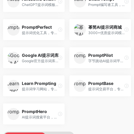
ChatGPT提示词模板库，专注于实用提示词收集。面向ChatGPT用户，提供提示词模板、使用场景、效果展示等资源，模板实用性强。
Prompt编写者工具，专注于提示词创作辅助。面向提示词创作者，提供提示词编辑、测试、分享等服务，创作工具完善。
PromptPerfect
幂简AI提示词商城
提示词优化工具，专注于提示词质量提升。面向AI用户，提供提示词优化、效果测试、版本对比等服务，提示词优化专业。
3000+优质提示词模板平台，专注于中文提示词。面向中文AI用户，提供提示词模板、分类检索、一键使用等服务，中文提示词丰富。
Google AI提示词库
PromptPilot
Google官方提示词库，专注于Gemini模型优化。面向开发者，提供官方提示词指南、最佳实践、示例代码等资源，权威性强。
字节跳动AI提示词平台，专注于提示词优化与管理。面向AI用户，提供提示词优化、效果测试、团队协作等服务，企业级功能完善。
Learn Prompting
PromptBase
提示词学习网站，专注于提示词工程教育。面向AI学习者，提供提示词教程、最佳实践、案例研究等资源，教学内容系统。
提示词交易平台，专注于高质量提示词买卖。面向AI创作者，提供提示词交易、模板购买、创作者收益等服务，提示词质量高。
PromptHero
AI提示词搜索平台，整合多种AI工具提示词资源。面向AI创作者，提供提示词搜索、模板库、社区分享等服务，提示词资源丰富。