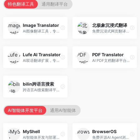
特色翻译工具
通用翻译平台
Image Translator
北极象沉浸式翻译
AI图像翻译工具，专注于图片文字翻译。面向设计师和电商从业者，提供图片文字识别、翻译、替换等服务，图像翻译效果好。
免费沉浸式网页翻译工具，专注于阅读体验。面向普通用户，提供网页双语翻译、文档翻译等服务，免费使用，翻译质量高。
Lufe AI Translator
PDF Translator
AI双语翻译扩展，专注于浏览器翻译场景。面向外语内容阅读者，提供网页双语翻译、划词翻译等服务，浏览器集成便捷。
AI PDF文档翻译平台，专注于文档本地化。面向商务人士，提供PDF翻译、格式保留、批量处理等服务，文档翻译专业。
bilin跨语言搜索
跨语言AI搜索翻译平台，专注于信息获取。面向研究者和内容创作者，提供跨语言搜索、内容翻译、信息整合等服务，跨语言检索能力强。
AI智能体开发平台
通用AI智能体
MyShell
BrowserOS
AI智能体开发与部署平台，专注于语音交互智能体。面向开发者，提供语音智能体创建、部署服务、社区分享等功能，语音交互能力强。
免费开源AI Agent浏览器，专注于浏览器自动化。面向开发者，提供浏览器控制、任务自动化、API接口等服务，开源免费。