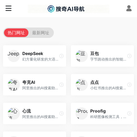
热门网址
最新网址
DeepSeek
豆包
幻方量化研发的大语言模型平台，专注于深度推理和代码生成能力。面向开发者、研究人员和技术爱好者，提供强大的逻辑推理和数学计算功能，开源生态完善，API接口友好。
字节跳动推出的智能对话助手平台，提供文本创作、知识问答、英语学习等多种AI服务。面向普通用户和内容创作者，支持多轮对话和文件解析，免费使用，响应速度快，中文理解能力强。
夸克AI
点点
阿里推出的AI搜索助手，整合搜索与AI功能。面向年轻用户，提供智能搜索、文档处理、学习辅助等服务，与夸克生态深度整合。
小红书推出的AI搜索应用，专注于生活方式内容搜索。面向小红书用户，提供生活攻略、消费决策、内容推荐等服务，生活方式内容丰富。
心流
Proofig
阿里推出的AI搜索助手，专注于智能信息获取。面向普通用户，提供智能搜索、内容整理、知识问答等服务，与阿里生态深度整合。
科研图像检测工具，专注于学术图像完整性验证。面向科研人员，提供图像检测、重复分析、报告生成等服务，学术检测专业。