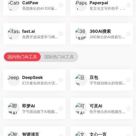
CatPaw
Paperpal
美团推出的AI IDE编程工具，专注于本地开发生态。面向开发者，提供智能代码补全、代码生成、项目管理等服务，本地开发体验好。
英文论文写作助手，专注于学术英语润色。面向需要发表国际期刊的研究者，提供语法检查、学术表达优化、格式规范等服务，英语表达地道专业。
fast.ai
360AI搜索
免费开源深度学习网站，专注于实用AI教学。面向开发者，提供免费深度学习课程、实战项目、代码库等资源，学习门槛低。
360推出的AI搜索引擎，专注于安全智能搜索。面向普通用户，提供智能问答、网页搜索、内容整理等服务，安全防护能力强。
国内热门AI工具
国际热门AI工具
DeepSeek
豆包
幻方量化研发的大语言模型平台，专注于深度推理和代码生成能力。面向开发者、研究人员和技术爱好者，提供强大的逻辑推理和数学计算功能，开源生态完善，API接口友好。
字节跳动推出的智能对话助手平台，提供文本创作、知识问答、英语学习等多种AI服务。面向普通用户和内容创作者，支持多轮对话和文件解析，免费使用，响应速度快，中文理解能力强。
即梦AI
可灵AI
字节跳动旗下AI视频创作平台，支持多模态内容生成。面向内容创作者和营销人员，提供文生视频、图生视频、智能剪辑等功能，中文理解能力强，创作效率高。
快手推出的AI视频生成平台，支持文生视频和图生视频，可生成长达2分钟的高质量视频内容。面向短视频创作者和营销人员，操作简便，生成效果逼真，适合商业推广和创意表达。
智谱清言
文心一言