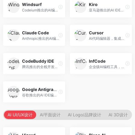
Windsurf
Kiro
Codeium推出的AI编程工具，专注于代码智能辅助。面向开发者，提供代码补全、代码生成、代码解释等服务，多语言支持完善。
亚马逊推出的AI IDE，深度整合AWS云服务。面向AWS开发者，提供代码生成、云服务集成、部署自动化等服务，与AWS生态无缝衔接。
Claude Code
Cursor
Anthropic推出的AI编程工具，基于Claude模型。面向开发者，提供代码生成、代码审查、调试辅助等服务，代码质量高，推理能力强。
AI代码编辑器，集成GPT-4模型，专注于智能编程辅助。面向开发者，提供代码生成、代码解释、错误修复等服务，编程体验流畅，开发效率高。
CodeBuddy IDE
InfCode
腾讯推出的全栈开发AI IDE，整合腾讯云服务。面向开发者，提供代码生成、调试辅助、部署服务等功能，与腾讯云生态深度整合。
企业级AI编程工具，专注于团队协作开发。面向企业开发团队，提供代码生成、代码审查、团队协作等服务，企业级功能完善。
Google Antigravity
谷歌推出的AI IDE编程智能体，整合Google Cloud服务。面向谷歌生态开发者，提供智能编程辅助、云服务集成等功能。
AI UI/UX设计
AI平面设计
AI Logo/品牌设计
AI 3D设计