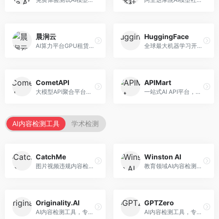
晨涧云
HuggingFace
AI算力平台GPU租赁服务，专注于弹性算力。面向开发者和研究者，提供GPU租赁、弹性调度、成本优化等服务，算力灵活。
全球最大机器学习开源社区，整合模型库与开发工具。面向AI研究者和开发者，提供开源模型、数据集、开发工具等资源，开源生态最完善。
CometAPI
APIMart
大模型API聚合平台，整合多种AI模型服务。面向开发者，提供统一接口、模型切换、监控分析等服务，API管理便捷。
一站式AI API平台，整合多种AI服务。面向开发者，提供模型API、图像处理、语音识别等服务，API种类丰富。
AI内容检测工具
学术检测
CatchMe
Winston AI
图片视频违规内容检测平台，专注于视觉内容安全。面向内容平台，提供图片审核、视频审核、直播监控等服务，视觉检测专业。
教育领域AI内容检测平台，专注于学术诚信。面向教育机构，提供AI内容检测、抄袭检测、报告生成等服务，教育适配性强。
Originality.AI
GPTZero
AI内容检测工具，专注于内容原创性验证。面向内容创作者和出版商，提供AI检测、抄袭检测、批量分析等服务，检测精度高。
AI内容检测工具，专注于AI生成文本识别。面向教育工作者和出版商，提供文本检测、批量分析、API接口等服务，检测准确率高。