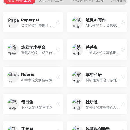
论文写作工具
公文写作工具
小说/创意写作工具
营销文案
Paperpal
笔灵AI写作
英文论文写作助手，专注于学术英语润色。面向需要发表国际期刊的研究者，提供语法检查、学术表达优化、格式规范等服务，英语表达地道专业。
AI写作平台，提供600+写作模板。面向学生、职场人士和内容创作者，支持论文、公文、营销文案等多种文体，模板丰富，一键生成，写作效率大幅提升。
逢君学术平台
茅茅虫
智能AI论文生成平台，支持查重检测。面向高校学生和研究人员，提供论文选题、内容生成、查重修改等一站式服务，学术写作流程完整。
一站式AI论文写作助手，覆盖学术写作全场景。面向高校学生和科研人员，提供开题报告、文献综述、论文正文等写作服务，支持多学科多类型论文，操作简便。
Rubriq
掌桥科研
AI学术论文润色与翻译平台。面向国际期刊投稿者，提供论文润色、翻译、格式调整等服务，支持多语言，学术表达专业规范。
科研服务平台，依托3亿+真实文献数据库。面向学术研究者和学生，提供文献检索、论文写作、科研数据分析等服务，文献资源丰富，学术支持专业。
笔目鱼
社研通
专业英文论文写作器，支持学术论文全流程。面向留学生和国际期刊投稿者，提供英文论文撰写、润色、格式调整等服务，学术英语表达规范。
文科研究生多模态AI学术写作平台。面向文科研究生和社科研究者，提供文献综述、理论分析、定性研究辅助等服务，文科研究方法论支持完善。
千笔AI
维普科创助手