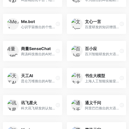
Me.bot
文心一言
心识宇宙推出的个性化AI伴侣，专注于情感交互和个人助理服务。面向个人用户，支持日程管理、情感陪伴、知识问答等功能，交互体验人性化。
百度研发的知识增强大语言模型，深度融合百度知识图谱和搜索能力。面向中文用户，提供知识问答、文本创作、逻辑推理等服务，中文语境理解准确，知识覆盖面广。
商量SenseChat
百小应
商汤科技推出的AI对话平台，结合计算机视觉和自然语言处理技术。面向企业用户和开发者，支持多模态交互，视觉理解能力强，适合智能客服和内容创作场景。
百川智能研发的大语言模型助手，专注于中文理解和生成。面向中文用户，提供知识问答、文本创作、代码辅助等服务，模型参数规模大，中文表达流畅自然。
天工AI
书生大模型
昆仑万维推出的AI智能助手，集成搜索、对话、创作等多种能力。面向普通用户和内容创作者，支持联网搜索、文本生成、图像理解等功能，响应速度快，免费使用。
上海人工智能实验室研发的开源大模型系列，支持多尺度和多模态。面向研究机构和开发者，开源生态完善，学术研究背景深厚，适合科研和定制开发。
讯飞星火
通义千问
科大讯飞研发的认知智能大模型，深度融合语音识别和自然语言处理技术。面向企业用户和教育领域，提供语音交互、文档处理、代码生成等服务，中文语音识别准确率高。
阿里巴巴推出的大语言模型平台，提供对话问答、文档处理、图像理解、代码编写等全方位AI服务。面向企业用户和个人开发者，集成阿里云生态，支持多模态交互，企业级安全保障。