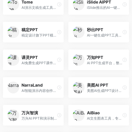
Tome
iSlide AIPPT
AI演示文稿生成工具，专注于故事化演示创作。面向创业者和营销人员，提供故事叙述、视觉设计、内容生成等服务，演示文稿叙事性强。
iSlide推出的AI一键设计精美PPT工具。面向PPT设计用户，提供模板库、内容生成、设计优化等服务，与iSlide插件深度整合。
稿定PPT
秒出PPT
稿定设计旗下PPT模板资源库，整合AI生成功能。面向设计师和职场人士，提供海量PPT模板、AI内容生成等服务，模板质量高。
AI一键生成PPT工具，专注于快速演示文稿制作。面向职场人士，支持主题输入、内容生成、模板套用等功能，PPT生成速度快，适合紧急制作场景。
课灵PPT
万知PPT
AI免费生成PPT课件平台，专注于教育场景。面向教师和教育工作者，提供课件生成、教学设计、模板选择等服务，教育适配性强。
AI PPT生成平台，整合知识库与创作功能。面向职场人士，支持内容检索、PPT生成、设计优化等服务，知识整合能力强。
NarraLand
美图AI PPT
AI智能演示内容创作平台，专注于叙事演示。面向内容创作者，提供故事创作、演示生成、动画设计等服务，演示内容生动有趣。
美图AI生成PPT设计工具，整合图像处理能力。面向设计师和职场人士，提供PPT生成、图片美化、设计优化等服务，视觉设计美观。
万兴智演
AiBiao
万兴AI PPT和演示制作软件，整合视频演示功能。面向职场人士和教育工作者，提供PPT生成、演示录制、视频制作等服务，演示功能完善。
AI文生图表工具，专注于数据可视化展示。面向数据分析师和职场人士，提供图表生成、数据可视化、PPT嵌入等服务，数据展示专业。