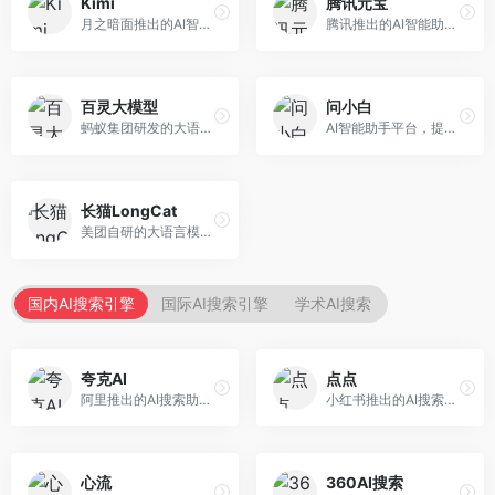
Kimi
腾讯元宝
月之暗面推出的AI智能助手，核心优势在于超长文本处理能力，支持20万字以上文档分析。面向学术研究者、职场人士和内容创作者，提供文档解读、PPT生成、联网搜索等综合服务。
腾讯推出的AI智能助手，整合微信生态和腾讯云服务。面向普通用户和企业客户，支持文档解析、图像理解、联网搜索等功能，与腾讯产品无缝衔接，办公协作便捷。
百灵大模型
问小白
蚂蚁集团研发的大语言模型平台，专注于金融科技和企业服务。面向金融机构和企业客户，提供智能客服、风险分析、文档处理等服务，金融场景理解深入。
AI智能助手平台，提供知识问答、文本创作、文档处理等服务。面向普通用户和职场人士，操作简便，响应速度快，支持多场景应用。
长猫LongCat
美团自研的大语言模型对话平台，专注于本地生活服务场景。面向美团生态用户，提供智能推荐、服务问答等功能，本地生活知识覆盖全面。
国内AI搜索引擎
国际AI搜索引擎
学术AI搜索
夸克AI
点点
阿里推出的AI搜索助手，整合搜索与AI功能。面向年轻用户，提供智能搜索、文档处理、学习辅助等服务，与夸克生态深度整合。
小红书推出的AI搜索应用，专注于生活方式内容搜索。面向小红书用户，提供生活攻略、消费决策、内容推荐等服务，生活方式内容丰富。
心流
360AI搜索