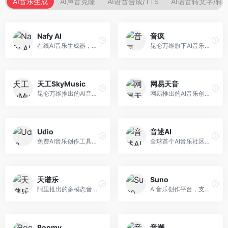
AI音乐生成
AI声音克隆
AI语音合成/TTS
AI语音转文字/转
Nafy AI
音疯
在线AI音乐生成器，专注于快速音乐创作。面向内容创作者，支持多种风格音乐生成，操作简便，生成速度快，适合快速配乐需求。
昆仑万维旗下AI音乐创作平台，专注于音乐内容生成。面向音乐爱好者和内容创作者，提供多种风格音乐生成，操作简便，创作速度快。
天工SkyMusic
网易天音
昆仑万维推出的AI音乐创作平台，基于天工大模型。面向音乐创作者，支持歌词生成、旋律创作、音乐编曲等服务，中文音乐创作能力强。
网易推出的AI音乐创作工具，支持作词、作曲与编曲。面向音乐爱好者和独立音乐人，提供歌词生成、旋律创作、编曲制作等服务，与网易云音乐生态深度整合。
Udio
音述AI
免费AI音乐创作工具，专注于高质量音乐生成。面向音乐创作者和内容制作者，支持多种音乐风格生成，音质专业，创作自由度高，适合专业音乐制作场景。
全球首个AI音乐社区平台，整合创作与分享功能。面向音乐创作者和爱好者，提供音乐创作、作品分享、社区交流等服务，社区氛围活跃。
天谱乐
Suno
阿里推出的多模态音乐生成平台，整合音频与文本理解能力。面向内容创作者，支持歌词生成、旋律创作、音乐编辑等服务，与阿里生态深度整合。
AI音乐创作平台，支持通过文字描述生成完整歌曲，包含歌词、旋律和人声。面向音乐爱好者、内容创作者和独立音乐人，操作门槛低，创作速度快，支持多种音乐风格，为音乐创作带来全新可能。
Boomy
音潮