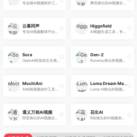
专业级AI视频制作工具，支持视频生成与编辑。面向影视制作人和创意工作者，提供文生视频、视频编辑、绿幕抠像等专业功能，视频处理能力强，适合专业创作场景。
腾讯推出的AI视频生成工具，基于混元大模型。面向腾讯生态用户和内容创作者，支持文生视频、视频编辑等功能，与腾讯产品生态深度整合。
云幕同声
Higgsfield
专业AI视频翻译平台，支持视频多语言配音和字幕生成。面向跨境电商和内容出海从业者，提供视频翻译、配音、字幕生成等服务，多语言支持完善。
AI视频生成工具，专注于高质量视频内容创作。面向视频创作者和营销人员，支持文生视频、视频编辑等功能，视频效果逼真，适合商业应用。
Sora
Gen-2
OpenAI研发的文生视频大模型，可根据文字描述生成长达60秒的高清视频。面向影视创作者、广告从业者和内容生产者，视频连贯性强，物理世界理解准确，代表了AI视频生成的最高水平。
Runway推出的视频生成模型，专注于文生视频和视频风格转换。面向影视制作人和创意工作者，支持文本到视频、图像到视频等多种生成模式，视频质量专业级。
MochiAni
Luma Dream Machine
AI动画视频创作工具，专注于动画内容生成。面向动画创作者和二次元内容生产者，支持动画风格视频生成，动画效果流畅，适合动漫内容创作。
Luma AI推出的视频生成工具，专注于高质量视频创作。面向影视创作者和内容生产者，支持文生视频、图生视频，视频质量高，物理运动流畅自然。
通义万相AI视频
花生AI
阿里推出的AI视频生成服务，整合图像与视频创作能力。面向电商和营销从业者，支持商品视频生成、营销视频制作等服务，商业应用场景丰富。
B站推出的AI视频创作工具，专注于短视频内容生成。面向B站创作者，支持视频生成、视频编辑等功能，与B站平台深度整合，创作效率高。