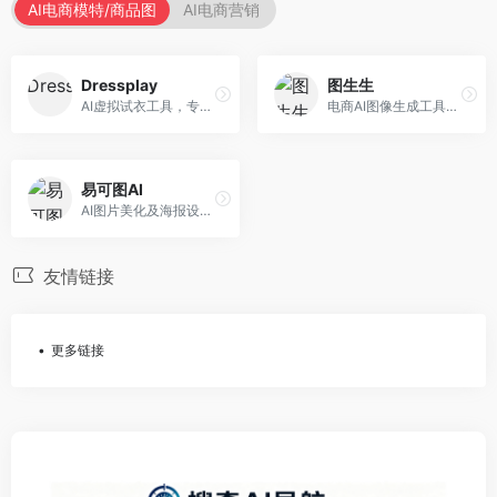
AI电商模特/商品图
AI电商营销
Dressplay
图生生
AI虚拟试衣工具，专注于服装电商体验。面向服装电商，提供虚拟试穿、尺码推荐、穿搭建议等服务，试衣体验真实。
电商AI图像生成工具，专注于商品图创作。面向电商卖家，提供商品图生成、背景替换、批量处理等服务，商品图质量高。
易可图AI
AI图片美化及海报设计平台，专注于电商视觉设计。面向电商卖家，提供图片美化、海报设计、营销素材等服务，设计效率高。
友情链接
更多链接