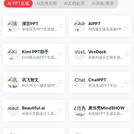
AI PPT生成
AI思维导图
AI文档处理
AI表格/图表
清言PPT
AiPPT
智谱清言PPT生成智能体，基于GLM大模型。面向智谱用户，支持对话生成PPT、内容优化等服务，与智谱生态深度整合。
AI快速生成高质量PPT平台，支持主题定制。面向职场人士和学生，提供一键生成、模板选择、内容优化等服务，PPT制作速度快，设计质量高。
Kimi PPT助手
VoxDeck
Kimi推出的PPT生成智能体，整合长文本处理能力。面向职场人士和学生，支持文档解析、PPT生成、内容优化等服务，与Kimi生态深度整合。
创新AI演示文稿生成工具，支持语音交互创作。面向职场人士，支持语音输入、PPT生成、内容优化等功能，语音创作体验便捷。
讯飞智文
ChatPPT
科大讯飞一键生成PPT和Word工具，整合语音技术。面向职场人士，支持语音输入、文档生成、格式调整等功能，办公效率显著提升。
对话生成PPT平台，支持自然语言交互创作。面向职场人士和教育工作者，通过对话方式完成PPT制作，交互体验友好，创作过程直观。
Beautiful.ai
麦当秀MindSHOW
AI演示文稿设计工具，专注于自动化设计排版。面向职场人士，提供智能排版、模板选择、设计优化等服务，设计美观度高。
AI在线PPT生成工具，支持思维导图转PPT。面向职场人士，提供思维导图导入、PPT生成、模板选择等服务，思维导图转PPT效率高。