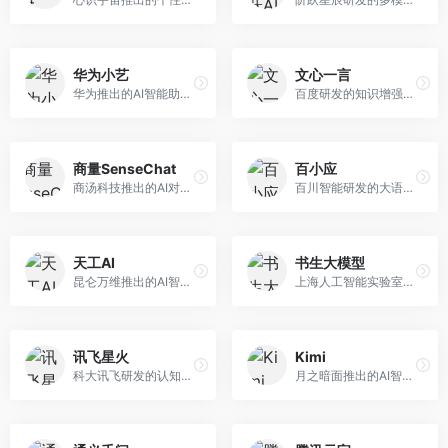
华为小艺
文心一言
华为推出的AI智能助手网页端，深度整合鸿蒙生态和华为云服务。面向华为设备用户，支持语音交互、智能问答、设备控制等功能，与华为硬件生态无缝衔接。
百度研发的知识增强大语言模型，深度融合百度知识图谱和搜索能力。面向中文用户，提供知识问答、文本创作、逻辑推理等服务，中文语境理解准确，知识覆盖面广。
商量SenseChat
百小应
商汤科技推出的AI对话平台，结合计算机视觉和自然语言处理技术。面向企业用户和开发者，支持多模态交互，视觉理解能力强，适合智能客服和内容创作场景。
百川智能研发的大语言模型助手，专注于中文理解和生成。面向中文用户，提供知识问答、文本创作、代码辅助等服务，模型参数规模大，中文表达流畅自然。
天工AI
书生大模型
昆仑万维推出的AI智能助手，集成搜索、对话、创作等多种能力。面向普通用户和内容创作者，支持联网搜索、文本生成、图像理解等功能，响应速度快，免费使用。
上海人工智能实验室研发的开源大模型系列，支持多尺度和多模态。面向研究机构和开发者，开源生态完善，学术研究背景深厚，适合科研和定制开发。
讯飞星火
Kimi
科大讯飞研发的认知智能大模型，深度融合语音识别和自然语言处理技术。面向企业用户和教育领域，提供语音交互、文档处理、代码生成等服务，中文语音识别准确率高。
月之暗面推出的AI智能助手，核心优势在于超长文本处理能力，支持20万字以上文档分析。面向学术研究者、职场人士和内容创作者，提供文档解读、PPT生成、联网搜索等综合服务。