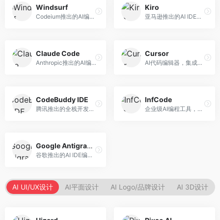
Windsurf
Kiro
Codeium推出的AI编程工具，专注于代码智能辅助。面向开发者，提供代码补全、代码生成、代码解释等服务，多语言支持完善。
亚马逊推出的AI IDE，深度整合AWS云服务。面向AWS开发者，提供代码生成、云服务集成、部署自动化等服务，与AWS生态无缝衔接。
Claude Code
Cursor
Anthropic推出的AI编程工具，基于Claude模型。面向开发者，提供代码生成、代码审查、调试辅助等服务，代码质量高，推理能力强。
AI代码编辑器，集成GPT-4模型，专注于智能编程辅助。面向开发者，提供代码生成、代码解释、错误修复等服务，编程体验流畅，开发效率高。
CodeBuddy IDE
InfCode
腾讯推出的全栈开发AI IDE，整合腾讯云服务。面向开发者，提供代码生成、调试辅助、部署服务等功能，与腾讯云生态深度整合。
企业级AI编程工具，专注于团队协作开发。面向企业开发团队，提供代码生成、代码审查、团队协作等服务，企业级功能完善。
Google Antigravity
谷歌推出的AI IDE编程智能体，整合Google Cloud服务。面向谷歌生态开发者，提供智能编程辅助、云服务集成等功能。
AI UI/UX设计
AI平面设计
AI Logo/品牌设计
AI 3D设计