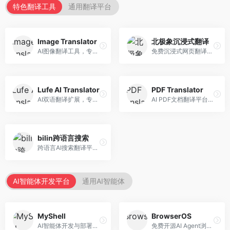
特色翻译工具
通用翻译平台
Image Translator
北极象沉浸式翻译
AI图像翻译工具，专注于图片文字翻译。面向设计师和电商从业者，提供图片文字识别、翻译、替换等服务，图像翻译效果好。
免费沉浸式网页翻译工具，专注于阅读体验。面向普通用户，提供网页双语翻译、文档翻译等服务，免费使用，翻译质量高。
Lufe AI Translator
PDF Translator
AI双语翻译扩展，专注于浏览器翻译场景。面向外语内容阅读者，提供网页双语翻译、划词翻译等服务，浏览器集成便捷。
AI PDF文档翻译平台，专注于文档本地化。面向商务人士，提供PDF翻译、格式保留、批量处理等服务，文档翻译专业。
bilin跨语言搜索
跨语言AI搜索翻译平台，专注于信息获取。面向研究者和内容创作者，提供跨语言搜索、内容翻译、信息整合等服务，跨语言检索能力强。
AI智能体开发平台
通用AI智能体
MyShell
BrowserOS
AI智能体开发与部署平台，专注于语音交互智能体。面向开发者，提供语音智能体创建、部署服务、社区分享等功能，语音交互能力强。
免费开源AI Agent浏览器，专注于浏览器自动化。面向开发者，提供浏览器控制、任务自动化、API接口等服务，开源免费。