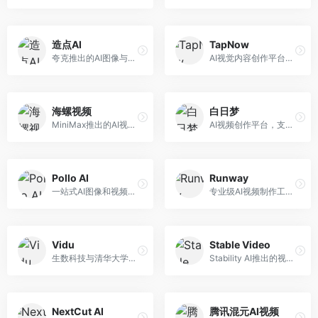
造点AI
TapNow
夸克推出的AI图像与视频创作平台。面向普通用户和内容创作者，提供文生图、文生视频等功能，操作简便，与夸克生态深度整合。
AI视觉内容创作平台，整合图像与视频生成能力。面向内容创作者，提供文生图、文生视频、智能编辑等服务，创作工具丰富，一站式体验便捷。
海螺视频
白日梦
MiniMax推出的AI视频生成工具，支持高质量视频创作。面向内容创作者，提供文生视频、视频编辑等功能，生成速度快，视频效果自然流畅。
AI视频创作平台，支持生成长达50分钟的长视频内容。面向长视频创作者和内容生产者，支持故事视频生成、视频编辑等功能，适合叙事性内容创作。
Pollo AI
Runway
一站式AI图像和视频创作平台，整合多种生成工具。面向内容创作者，提供文生图、文生视频、视频编辑等服务，创作工具全面，一站式体验便捷。
专业级AI视频制作工具，支持视频生成与编辑。面向影视制作人和创意工作者，提供文生视频、视频编辑、绿幕抠像等专业功能，视频处理能力强，适合专业创作场景。
Vidu
Stable Video
生数科技与清华大学联合研发的AI视频生成大模型。面向视频创作者和内容生产者，支持文生视频、图生视频，视频质量高，物理运动理解准确，国产视频生成领先工具。
Stability AI推出的视频生成模型，开源可部署。面向开发者和专业创作者，支持视频生成、视频编辑等功能，开源生态完善，定制化程度高。
NextCut AI
腾讯混元AI视频