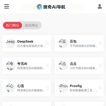
热门网址
最新网址
DeepSeek
豆包
幻方量化研发的大语言模型平台，专注于深度推理和代码生成能力。面向开发者、研究人员和技术爱好者，提供强大的逻辑推理和数学计算功能，开源生态完善，API接口友好。
字节跳动推出的智能对话助手平台，提供文本创作、知识问答、英语学习等多种AI服务。面向普通用户和内容创作者，支持多轮对话和文件解析，免费使用，响应速度快，中文理解能力强。
夸克AI
点点
阿里推出的AI搜索助手，整合搜索与AI功能。面向年轻用户，提供智能搜索、文档处理、学习辅助等服务，与夸克生态深度整合。
小红书推出的AI搜索应用，专注于生活方式内容搜索。面向小红书用户，提供生活攻略、消费决策、内容推荐等服务，生活方式内容丰富。
心流
Proofig
阿里推出的AI搜索助手，专注于智能信息获取。面向普通用户，提供智能搜索、内容整理、知识问答等服务，与阿里生态深度整合。
科研图像检测工具，专注于学术图像完整性验证。面向科研人员，提供图像检测、重复分析、报告生成等服务，学术检测专业。