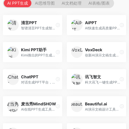
AI PPT生成
AI思维导图
AI文档处理
AI表格/图表
清言PPT
AiPPT
智谱清言PPT生成智能体，基于GLM大模型。面向智谱用户，支持对话生成PPT、内容优化等服务，与智谱生态深度整合。
AI快速生成高质量PPT平台，支持主题定制。面向职场人士和学生，提供一键生成、模板选择、内容优化等服务，PPT制作速度快，设计质量高。
Kimi PPT助手
VoxDeck
Kimi推出的PPT生成智能体，整合长文本处理能力。面向职场人士和学生，支持文档解析、PPT生成、内容优化等服务，与Kimi生态深度整合。
创新AI演示文稿生成工具，支持语音交互创作。面向职场人士，支持语音输入、PPT生成、内容优化等功能，语音创作体验便捷。
ChatPPT
讯飞智文
对话生成PPT平台，支持自然语言交互创作。面向职场人士和教育工作者，通过对话方式完成PPT制作，交互体验友好，创作过程直观。
科大讯飞一键生成PPT和Word工具，整合语音技术。面向职场人士，支持语音输入、文档生成、格式调整等功能，办公效率显著提升。
麦当秀MindSHOW
Beautiful.ai
AI在线PPT生成工具，支持思维导图转PPT。面向职场人士，提供思维导图导入、PPT生成、模板选择等服务，思维导图转PPT效率高。
AI演示文稿设计工具，专注于自动化设计排版。面向职场人士，提供智能排版、模板选择、设计优化等服务，设计美观度高。