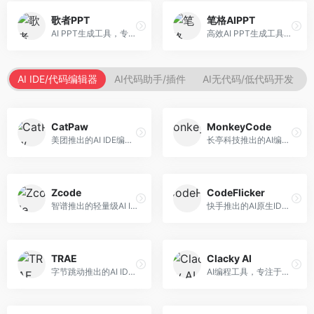
歌者PPT
笔格AIPPT
AI PPT生成工具，专注于演示文稿智能创作。面向职场人士，支持主题输入、内容生成、设计美化等功能，PPT制作效率高。
高效AI PPT生成工具，专注于演示文稿智能创作。面向职场人士，支持主题输入、内容生成、设计美化等功能，PPT制作效率高。
AI IDE/代码编辑器
AI代码助手/插件
AI无代码/低代码开发
CatPaw
MonkeyCode
美团推出的AI IDE编程工具，专注于本地开发生态。面向开发者，提供智能代码补全、代码生成、项目管理等服务，本地开发体验好。
长亭科技推出的AI编程助手，专注于安全开发。面向开发者，提供代码生成、安全检测、漏洞修复等服务，安全开发能力强。
Zcode
CodeFlicker
智谱推出的轻量级AI IDE，基于GLM模型。面向开发者，提供智能代码补全、代码生成、错误检测等服务，中文编程支持好。
快手推出的AI原生IDE，专注于短视频相关开发。面向快手生态开发者，提供代码生成、调试辅助等服务，与快手开发生态深度整合。
TRAE
Clacky AI
字节跳动推出的AI IDE编程工具，深度集成大模型能力。面向开发者，提供智能代码补全、代码解释、重构优化等服务，编程效率显著提升。
AI编程工具，专注于代码智能生成与优化。面向开发者，提供代码生成、代码重构、错误修复等服务，编程效率高。