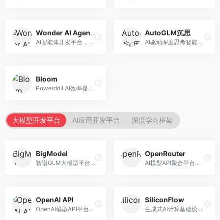
Wonder AI Agents
AutoGLM沉思
AI智能体开发平台，专注于低代码智能体创建。面向开发者，提供可视化开发、模板库、部署服务等功能，开发门槛低。
AI驱动深度思考智能体，专注于复杂推理任务。面向高级用户，提供深度分析、逻辑推理、决策支持等服务，推理能力强。
Bloom
Powerdrill AI效率提升平台，专注于企业智能化。面向企业用户，提供智能体创建、流程自动化、数据分析等服务，企业效率提升显著。
大模型开发平台
AI应用开发平台
深度学习框架
BigModel
OpenRouter
智谱GLM大模型平台，提供API调用与模型服务。面向开发者和企业用户，提供GLM系列模型API、微调服务、应用开发工具等，开源生态完善。
AI模型API聚合平台，整合多种主流大模型。面向开发者，提供统一API接口、模型对比、成本优化等服务，模型选择灵活。
OpenAI API
SiliconFlow
OpenAI模型API平台，提供GPT系列模型服务。面向开发者，提供模型API、微调服务、Assistants API等，是AI开发领域的基础设施。
生成式AI计算基础设施平台，专注于模型推理服务。面向开发者和企业，提供多模型API、高性能推理、成本优化等服务，推理性价比高。