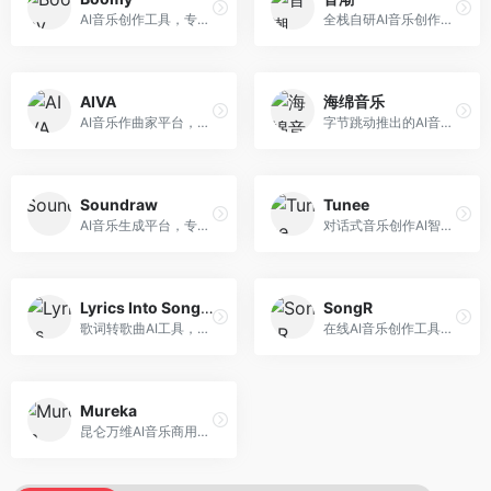
AI音乐创作工具，专注于快速音乐生成与发布。面向音乐爱好者和业余创作者，支持一键生成原创音乐，可直接发布到音乐平台，创作门槛低。
全栈自研AI音乐创作平台，支持从创作到发布的完整流程。面向独立音乐人和音乐工作室，提供作词作曲、编曲混音、音乐发布等服务，创作工具专业。
AIVA
海绵音乐
AI音乐作曲家平台，专注于古典和影视配乐创作。面向影视制作人和游戏开发者，提供原创音乐生成、配乐定制等服务，音乐风格专业，适合影视游戏配乐。
字节跳动推出的AI音乐创作平台，支持多风格音乐生成。面向内容创作者和音乐爱好者，提供歌词创作、旋律生成、编曲制作等服务，创作效率高，适合短视频配乐。
Soundraw
Tunee
AI音乐生成平台，专注于免版税音乐创作。面向视频创作者和内容制作者，提供背景音乐生成、音乐定制等服务，音乐版权清晰，适合视频配乐场景。
对话式音乐创作AI智能体，支持自然语言交互创作。面向音乐爱好者，通过对话方式完成音乐创作，交互体验友好，创作过程直观。
Lyrics Into Song AI
SongR
歌词转歌曲AI工具，支持将歌词转化为完整歌曲。面向歌词创作者和音乐爱好者，提供歌词谱曲、编曲制作等服务，歌词音乐化效率高。
在线AI音乐创作工具，支持歌词与旋律一体化生成。面向内容创作者和音乐爱好者，提供歌词创作、旋律生成、音乐制作等服务，操作简便，创作速度快。
Mureka
昆仑万维AI音乐商用创作平台，专注于商业音乐授权。面向企业和商业用户，提供版权音乐生成、商用授权等服务，音乐版权清晰，商业应用安全。