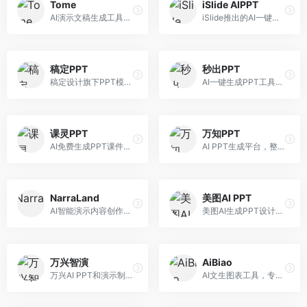
Tome
iSlide AIPPT
AI演示文稿生成工具，专注于故事化演示创作。面向创业者和营销人员，提供故事叙述、视觉设计、内容生成等服务，演示文稿叙事性强。
iSlide推出的AI一键设计精美PPT工具。面向PPT设计用户，提供模板库、内容生成、设计优化等服务，与iSlide插件深度整合。
稿定PPT
秒出PPT
稿定设计旗下PPT模板资源库，整合AI生成功能。面向设计师和职场人士，提供海量PPT模板、AI内容生成等服务，模板质量高。
AI一键生成PPT工具，专注于快速演示文稿制作。面向职场人士，支持主题输入、内容生成、模板套用等功能，PPT生成速度快，适合紧急制作场景。
课灵PPT
万知PPT
AI免费生成PPT课件平台，专注于教育场景。面向教师和教育工作者，提供课件生成、教学设计、模板选择等服务，教育适配性强。
AI PPT生成平台，整合知识库与创作功能。面向职场人士，支持内容检索、PPT生成、设计优化等服务，知识整合能力强。
NarraLand
美图AI PPT
AI智能演示内容创作平台，专注于叙事演示。面向内容创作者，提供故事创作、演示生成、动画设计等服务，演示内容生动有趣。
美图AI生成PPT设计工具，整合图像处理能力。面向设计师和职场人士，提供PPT生成、图片美化、设计优化等服务，视觉设计美观。
万兴智演
AiBiao
万兴AI PPT和演示制作软件，整合视频演示功能。面向职场人士和教育工作者，提供PPT生成、演示录制、视频制作等服务，演示功能完善。
AI文生图表工具，专注于数据可视化展示。面向数据分析师和职场人士，提供图表生成、数据可视化、PPT嵌入等服务，数据展示专业。