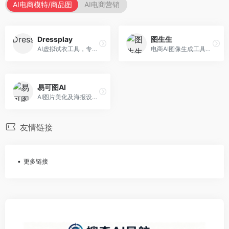
AI电商模特/商品图
AI电商营销
Dressplay
图生生
AI虚拟试衣工具，专注于服装电商体验。面向服装电商，提供虚拟试穿、尺码推荐、穿搭建议等服务，试衣体验真实。
电商AI图像生成工具，专注于商品图创作。面向电商卖家，提供商品图生成、背景替换、批量处理等服务，商品图质量高。
易可图AI
AI图片美化及海报设计平台，专注于电商视觉设计。面向电商卖家，提供图片美化、海报设计、营销素材等服务，设计效率高。
友情链接
更多链接