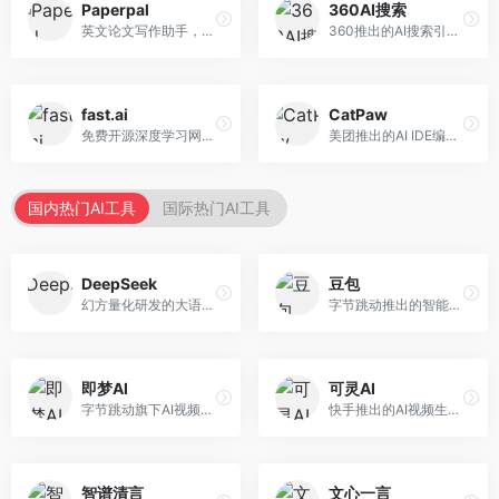
Paperpal
360AI搜索
英文论文写作助手，专注于学术英语润色。面向需要发表国际期刊的研究者，提供语法检查、学术表达优化、格式规范等服务，英语表达地道专业。
360推出的AI搜索引擎，专注于安全智能搜索。面向普通用户，提供智能问答、网页搜索、内容整理等服务，安全防护能力强。
fast.ai
CatPaw
免费开源深度学习网站，专注于实用AI教学。面向开发者，提供免费深度学习课程、实战项目、代码库等资源，学习门槛低。
美团推出的AI IDE编程工具，专注于本地开发生态。面向开发者，提供智能代码补全、代码生成、项目管理等服务，本地开发体验好。
国内热门AI工具
国际热门AI工具
DeepSeek
豆包
幻方量化研发的大语言模型平台，专注于深度推理和代码生成能力。面向开发者、研究人员和技术爱好者，提供强大的逻辑推理和数学计算功能，开源生态完善，API接口友好。
字节跳动推出的智能对话助手平台，提供文本创作、知识问答、英语学习等多种AI服务。面向普通用户和内容创作者，支持多轮对话和文件解析，免费使用，响应速度快，中文理解能力强。
即梦AI
可灵AI
字节跳动旗下AI视频创作平台，支持多模态内容生成。面向内容创作者和营销人员，提供文生视频、图生视频、智能剪辑等功能，中文理解能力强，创作效率高。
快手推出的AI视频生成平台，支持文生视频和图生视频，可生成长达2分钟的高质量视频内容。面向短视频创作者和营销人员，操作简便，生成效果逼真，适合商业推广和创意表达。
智谱清言
文心一言