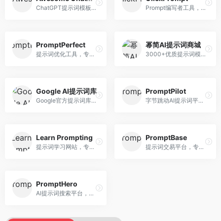
ChatGPT提示词模板库，专注于实用提示词收集。面向ChatGPT用户，提供提示词模板、使用场景、效果展示等资源，模板实用性强。
Prompt编写者工具，专注于提示词创作辅助。面向提示词创作者，提供提示词编辑、测试、分享等服务，创作工具完善。
PromptPerfect
幂简AI提示词商城
提示词优化工具，专注于提示词质量提升。面向AI用户，提供提示词优化、效果测试、版本对比等服务，提示词优化专业。
3000+优质提示词模板平台，专注于中文提示词。面向中文AI用户，提供提示词模板、分类检索、一键使用等服务，中文提示词丰富。
Google AI提示词库
PromptPilot
Google官方提示词库，专注于Gemini模型优化。面向开发者，提供官方提示词指南、最佳实践、示例代码等资源，权威性强。
字节跳动AI提示词平台，专注于提示词优化与管理。面向AI用户，提供提示词优化、效果测试、团队协作等服务，企业级功能完善。
Learn Prompting
PromptBase
提示词学习网站，专注于提示词工程教育。面向AI学习者，提供提示词教程、最佳实践、案例研究等资源，教学内容系统。
提示词交易平台，专注于高质量提示词买卖。面向AI创作者，提供提示词交易、模板购买、创作者收益等服务，提示词质量高。
PromptHero
AI提示词搜索平台，整合多种AI工具提示词资源。面向AI创作者，提供提示词搜索、模板库、社区分享等服务，提示词资源丰富。