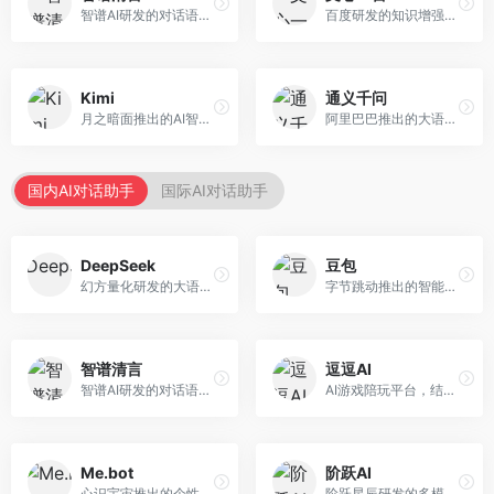
智谱AI研发的对话语言模型，支持中英双语交互。面向中文用户和开发者，提供知识问答、代码编写、文档解读等服务，开源生态完善，学术研究背景深厚。
百度研发的知识增强大语言模型，深度融合百度知识图谱和搜索能力。面向中文用户，提供知识问答、文本创作、逻辑推理等服务，中文语境理解准确，知识覆盖面广。
Kimi
通义千问
月之暗面推出的AI智能助手，核心优势在于超长文本处理能力，支持20万字以上文档分析。面向学术研究者、职场人士和内容创作者，提供文档解读、PPT生成、联网搜索等综合服务。
阿里巴巴推出的大语言模型平台，提供对话问答、文档处理、图像理解、代码编写等全方位AI服务。面向企业用户和个人开发者，集成阿里云生态，支持多模态交互，企业级安全保障。
国内AI对话助手
国际AI对话助手
DeepSeek
豆包
幻方量化研发的大语言模型平台，专注于深度推理和代码生成能力。面向开发者、研究人员和技术爱好者，提供强大的逻辑推理和数学计算功能，开源生态完善，API接口友好。
字节跳动推出的智能对话助手平台，提供文本创作、知识问答、英语学习等多种AI服务。面向普通用户和内容创作者，支持多轮对话和文件解析，免费使用，响应速度快，中文理解能力强。
智谱清言
逗逗AI
智谱AI研发的对话语言模型，支持中英双语交互。面向中文用户和开发者，提供知识问答、代码编写、文档解读等服务，开源生态完善，学术研究背景深厚。
AI游戏陪玩平台，结合游戏理解和自然语言交互技术。面向游戏玩家，提供游戏攻略、陪玩互动、社交聊天等服务，游戏知识丰富，互动体验有趣。
Me.bot
阶跃AI
心识宇宙推出的个性化AI伴侣，专注于情感交互和个人助理服务。面向个人用户，支持日程管理、情感陪伴、知识问答等功能，交互体验人性化。
阶跃星辰研发的多模态大模型平台，支持文本、图像、视频的综合理解与生成。面向创作者和企业客户，提供内容创作、智能分析等服务，多模态能力突出。