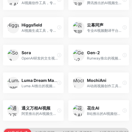
AI视频创作工具，专注于智能剪辑和视频生成。面向视频创作者，提供智能剪辑、视频生成、特效添加等功能，剪辑效率高，适合快节奏内容生产。
腾讯推出的AI视频生成工具，基于混元大模型。面向腾讯生态用户和内容创作者，支持文生视频、视频编辑等功能，与腾讯产品生态深度整合。
Higgsfield
云幕同声
AI视频生成工具，专注于高质量视频内容创作。面向视频创作者和营销人员，支持文生视频、视频编辑等功能，视频效果逼真，适合商业应用。
专业AI视频翻译平台，支持视频多语言配音和字幕生成。面向跨境电商和内容出海从业者，提供视频翻译、配音、字幕生成等服务，多语言支持完善。
Sora
Gen-2
OpenAI研发的文生视频大模型，可根据文字描述生成长达60秒的高清视频。面向影视创作者、广告从业者和内容生产者，视频连贯性强，物理世界理解准确，代表了AI视频生成的最高水平。
Runway推出的视频生成模型，专注于文生视频和视频风格转换。面向影视制作人和创意工作者，支持文本到视频、图像到视频等多种生成模式，视频质量专业级。
Luma Dream Machine
MochiAni
Luma AI推出的视频生成工具，专注于高质量视频创作。面向影视创作者和内容生产者，支持文生视频、图生视频，视频质量高，物理运动流畅自然。
AI动画视频创作工具，专注于动画内容生成。面向动画创作者和二次元内容生产者，支持动画风格视频生成，动画效果流畅，适合动漫内容创作。
通义万相AI视频
花生AI
阿里推出的AI视频生成服务，整合图像与视频创作能力。面向电商和营销从业者，支持商品视频生成、营销视频制作等服务，商业应用场景丰富。
B站推出的AI视频创作工具，专注于短视频内容生成。面向B站创作者，支持视频生成、视频编辑等功能，与B站平台深度整合，创作效率高。