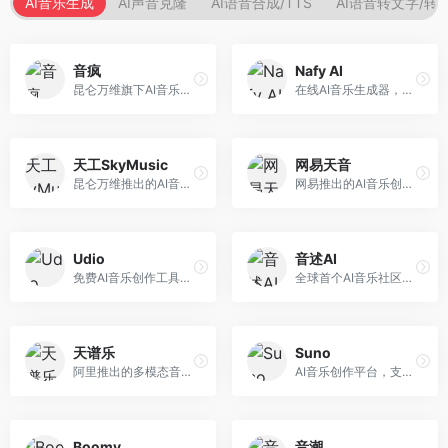
AI音乐生成
AI声音克隆
AI语音合成/TTS
AI语音转文字/转
音疯
Nafy AI
昆仑万维旗下AI音乐创作平台，专注于音乐内容生成。面向音乐爱好者和内容创作者，提供多种风格音乐生成，操作简便，创作速度快。
在线AI音乐生成器，专注于快速音乐创作。面向内容创作者，支持多种风格音乐生成，操作简便，生成速度快，适合快速配乐需求。
天工SkyMusic
网易天音
昆仑万维推出的AI音乐创作平台，基于天工大模型。面向音乐创作者，支持歌词生成、旋律创作、音乐编曲等服务，中文音乐创作能力强。
网易推出的AI音乐创作工具，支持作词、作曲与编曲。面向音乐爱好者和独立音乐人，提供歌词生成、旋律创作、编曲制作等服务，与网易云音乐生态深度整合。
Udio
音述AI
免费AI音乐创作工具，专注于高质量音乐生成。面向音乐创作者和内容制作者，支持多种音乐风格生成，音质专业，创作自由度高，适合专业音乐制作场景。
全球首个AI音乐社区平台，整合创作与分享功能。面向音乐创作者和爱好者，提供音乐创作、作品分享、社区交流等服务，社区氛围活跃。
天谱乐
Suno
阿里推出的多模态音乐生成平台，整合音频与文本理解能力。面向内容创作者，支持歌词生成、旋律创作、音乐编辑等服务，与阿里生态深度整合。
AI音乐创作平台，支持通过文字描述生成完整歌曲，包含歌词、旋律和人声。面向音乐爱好者、内容创作者和独立音乐人，操作门槛低，创作速度快，支持多种音乐风格，为音乐创作带来全新可能。
Boomy
音潮