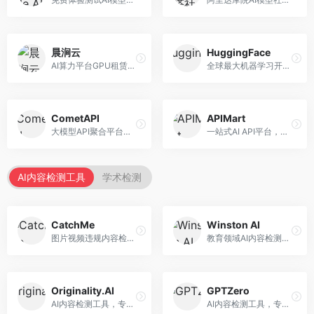
晨涧云
HuggingFace
AI算力平台GPU租赁服务，专注于弹性算力。面向开发者和研究者，提供GPU租赁、弹性调度、成本优化等服务，算力灵活。
全球最大机器学习开源社区，整合模型库与开发工具。面向AI研究者和开发者，提供开源模型、数据集、开发工具等资源，开源生态最完善。
CometAPI
APIMart
大模型API聚合平台，整合多种AI模型服务。面向开发者，提供统一接口、模型切换、监控分析等服务，API管理便捷。
一站式AI API平台，整合多种AI服务。面向开发者，提供模型API、图像处理、语音识别等服务，API种类丰富。
AI内容检测工具
学术检测
CatchMe
Winston AI
图片视频违规内容检测平台，专注于视觉内容安全。面向内容平台，提供图片审核、视频审核、直播监控等服务，视觉检测专业。
教育领域AI内容检测平台，专注于学术诚信。面向教育机构，提供AI内容检测、抄袭检测、报告生成等服务，教育适配性强。
Originality.AI
GPTZero
AI内容检测工具，专注于内容原创性验证。面向内容创作者和出版商，提供AI检测、抄袭检测、批量分析等服务，检测精度高。
AI内容检测工具，专注于AI生成文本识别。面向教育工作者和出版商，提供文本检测、批量分析、API接口等服务，检测准确率高。