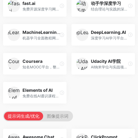
fast.ai
动手学深度学习
免费开源深度学习网站，专注于实用AI教学。面向开发者，提供免费深度学习课程、实战项目、代码库等资源，学习门槛低。
结合理论与实践的深度学习教材，专注于代码驱动学习。面向学生和开发者，提供深度学习理论、代码实现、练习题等资源，学习体验好。
MachineLearningMastery
DeepLearning.AI
机器学习全面教程网站，专注于实用技能教学。面向开发者，提供机器学习算法、Python实现、项目实战等教程，实用性强。
深度学习AI学习平台，由吴恩达创立。面向AI学习者，提供深度学习专项课程、AI新闻、技术社区等资源，课程质量权威。
Coursera
Udacity AI学院
知名MOOC平台，整合全球顶尖大学课程资源。面向学习者，提供AI、机器学习、深度学习等课程，证书认可度高，课程质量专业。
AI纳米学位与实战项目平台，专注于职业导向学习。面向AI从业者，提供机器学习、深度学习、计算机视觉等纳米学位，项目实战性强。
Elements of AI
免费在线AI通识课程，专注于AI基础知识普及。面向普通大众，提供AI概念、原理、应用等入门知识，语言通俗易懂。
提示词生成/优化
图像提示词
Awesome ChatGPT Prompts
ClickPrompt