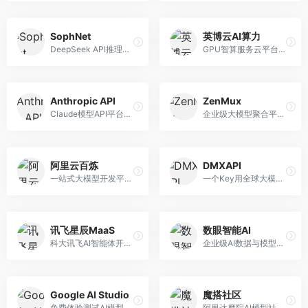
SophNet
英博云AI算力
DeepSeek API推理平台，专注于DeepSeek模型服务。面向开发者，提供DeepSeek模型API、高性能推理、低成本服务，推理效率高。
GPU智算服务云平台，专注于AI算力租赁。面向AI研究者和企业，提供GPU租赁、模型训练、推理服务等，算力资源丰富。
Anthropic API
ZenMux
Claude模型API平台，专注于安全可靠的AI服务。面向开发者，提供Claude系列模型API、安全特性、企业级服务等，API质量高。
企业级大模型聚合平台，专注于企业AI服务。面向企业用户，提供多模型管理、安全合规、成本优化等服务，企业级功能完善。
阿里云百炼
DMXAPI
一站式大模型开发平台，深度整合阿里云服务。面向企业开发者和AI团队，提供模型训练、微调、部署、应用开发等全流程服务，企业级功能完善。
一个Key用全球大模型的聚合平台。面向开发者，提供多模型统一API、简化接入、成本控制等服务，接入便捷。
讯飞星辰MaaS
数眼智能AI
科大讯飞AI智能体开发平台，专注于企业级模型服务。面向企业用户，提供模型调用、智能体创建、行业解决方案等服务，中文能力突出。
企业级AI数据与模型服务平台，专注于数据驱动AI。面向企业用户，提供数据管理、模型训练、部署服务等，数据治理能力强。
Google AI Studio
魔搭社区
免费体验测试AI模型的平台，深度整合Google生态。面向开发者和研究者，提供Gemini模型体验、API密钥管理、提示词测试等服务，免费使用。
阿里达摩院AI模型社区，专注于中文AI生态。面向中文开发者，提供开源模型、数据集、开发工具等资源，中文模型丰富。