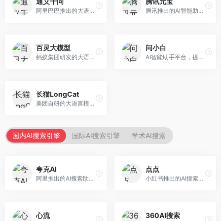
通义千问
腾讯元宝
阿里巴巴推出的大语言模型平台，提供对话问答、文档处理、图像理解、代码编写等全方位AI服务。面向企业用户和个人开发者，集成阿里云生态，支持多模态交互，企业级安全保障。
腾讯推出的AI智能助手，整合微信生态和腾讯云服务。面向普通用户和企业客户，支持文档解析、图像理解、联网搜索等功能，与腾讯产品无缝衔接，办公协作便捷。
百灵大模型
问小白
蚂蚁集团研发的大语言模型平台，专注于金融科技和企业服务。面向金融机构和企业客户，提供智能客服、风险分析、文档处理等服务，金融场景理解深入。
AI智能助手平台，提供知识问答、文本创作、文档处理等服务。面向普通用户和职场人士，操作简便，响应速度快，支持多场景应用。
长猫LongCat
美团自研的大语言模型对话平台，专注于本地生活服务场景。面向美团生态用户，提供智能推荐、服务问答等功能，本地生活知识覆盖全面。
国内AI搜索引擎
国际AI搜索引擎
学术AI搜索
夸克AI
点点
阿里推出的AI搜索助手，整合搜索与AI功能。面向年轻用户，提供智能搜索、文档处理、学习辅助等服务，与夸克生态深度整合。
小红书推出的AI搜索应用，专注于生活方式内容搜索。面向小红书用户，提供生活攻略、消费决策、内容推荐等服务，生活方式内容丰富。
心流
360AI搜索