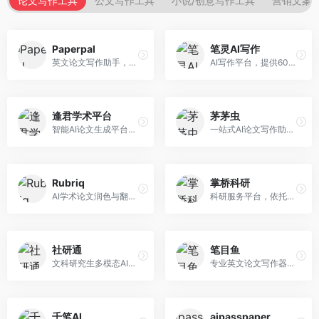
论文写作工具
公文写作工具
小说/创意写作工具
营销文案
Paperpal
笔灵AI写作
英文论文写作助手，专注于学术英语润色。面向需要发表国际期刊的研究者，提供语法检查、学术表达优化、格式规范等服务，英语表达地道专业。
AI写作平台，提供600+写作模板。面向学生、职场人士和内容创作者，支持论文、公文、营销文案等多种文体，模板丰富，一键生成，写作效率大幅提升。
逢君学术平台
茅茅虫
智能AI论文生成平台，支持查重检测。面向高校学生和研究人员，提供论文选题、内容生成、查重修改等一站式服务，学术写作流程完整。
一站式AI论文写作助手，覆盖学术写作全场景。面向高校学生和科研人员，提供开题报告、文献综述、论文正文等写作服务，支持多学科多类型论文，操作简便。
Rubriq
掌桥科研
AI学术论文润色与翻译平台。面向国际期刊投稿者，提供论文润色、翻译、格式调整等服务，支持多语言，学术表达专业规范。
科研服务平台，依托3亿+真实文献数据库。面向学术研究者和学生，提供文献检索、论文写作、科研数据分析等服务，文献资源丰富，学术支持专业。
社研通
笔目鱼
文科研究生多模态AI学术写作平台。面向文科研究生和社科研究者，提供文献综述、理论分析、定性研究辅助等服务，文科研究方法论支持完善。
专业英文论文写作器，支持学术论文全流程。面向留学生和国际期刊投稿者，提供英文论文撰写、润色、格式调整等服务，学术英语表达规范。
千笔AI
aipasspaper