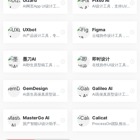
Uizard
Pixso AI
AI网页App UI设计工具，专注于快速界面生成。面向产品经理和设计师，提供线框图转UI、界面生成、设计优化等服务，设计速度快。
AI设计工具，支持UI/UX设计全流程。面向设计师和产品团队，提供界面生成、设计优化、协作评审等服务，国产替代方案，团队协作便捷。
UXbot
Figma
AI产品设计工具，专注于用户体验优化。面向UX设计师，提供用户研究、设计建议、可用性测试等服务，UX设计支持完善。
云端协作设计工具，整合AI设计辅助功能。面向UI/UX设计师和产品团队，提供界面设计、原型制作、团队协作等服务，协作功能强大，是UI设计领域的标杆产品。
墨刀AI
即时设计
AI秒生原型稿工具，专注于快速原型设计。面向产品经理和设计师，提供原型生成、交互设计、团队协作等服务，原型制作效率高。
在线协作UI设计工具，整合AI设计功能。面向设计师和产品团队，提供界面设计、原型制作、设计资源库等服务，国产协作设计平台。
GemDesign
Galileo AI
AI原生高保真原型设计工具，专注于智能设计生成。面向设计师，提供界面生成、设计优化、原型制作等服务，设计自动化程度高。
AI高保真原型设计工具，专注于UI界面生成。面向设计师和产品团队，提供界面生成、交互设计、设计优化等服务，界面质量高。
MasterGo AI
Calicat
国产智能UI设计助手，专注于界面设计自动化。面向UI设计师，提供界面生成、组件设计、设计系统构建等服务，中文用户适配性好。
ProcessOn团队推出的产设研协作平台，整合设计与协作功能。面向产品团队，提供设计协作、文档管理、团队沟通等服务，产研协作便捷。