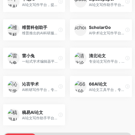
AI论文写作平台，提供无限改稿服务。面向高校学生和学术研究者，支持论文选题、大纲生成、内容撰写、查重修改等全流程服务，改稿次数不限，服务质量有保障。
AI论文写作助手平台，提供智能化的学术写作支持。面向大学生和研究人员，支持多种学科论文生成，提供参考文献管理和格式规范服务，写作效率高。
维普科创助手
ScholarGo
维普推出的AI科研服务平台，整合学术资源与智能写作。面向科研人员和高校师生，提供文献检索、论文写作、查重检测等一站式服务，学术资源权威可靠。
AI学术论文写作平台，专注于理工科领域的逻辑构建。面向理工科研究生和科研工作者，提供公式编辑、数据分析、论文结构优化等服务，理工科写作逻辑严谨。
雷小兔
清北论文
一站式学术编辑器平台，覆盖论文写作全流程。面向高校学生和科研人员，提供选题分析、文献检索、论文生成、查重降重等服务，操作流程清晰，学术写作效率显著提升。
专业论文写作平台，依托高校学术资源。面向本科生和研究生，提供论文指导、写作辅助、查重检测等服务，学术规范性强，适合追求高质量论文的用户。
沁言学术
66AI论文
AI科研写作平台，专注于学术研究辅助。面向研究生和科研工作者，提供文献分析、研究方法指导、论文撰写等服务，学术资源丰富，研究支持全面。
AI论文工具平台，专注于高质量低查重论文生成。面向大学生和研究生，提供论文写作、降重修改等服务，生成内容原创度高，查重率低。
稿易AI论文
AI论文写作助手平台，提供智能化学术写作支持。面向高校学生，支持多种论文类型生成，提供参考文献管理和格式规范服务，操作流程简单。