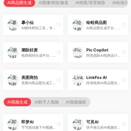
AI商品图生成
AI图像增强/修复
AI抠图/背景移除
AI绘画/
摹小仙
绘蛙商品图
AI模特商拍工具，专注于服装电商。面向服装电商卖家，提供虚拟模特试穿、商品展示图生成等服务，模特形象多样，拍摄成本低。
AI商品图生成平台，支持模特换装和场景生成。面向电商卖家，提供商品上身效果展示、场景化商品图生成等服务，电商营销效果显著。
潮际好麦
Pic Copilot
电商模特生成平台，支持AI虚拟模特创作。面向服装和配饰电商，提供模特试穿、商品展示、营销素材生成等服务，模特形象可定制。
阿里国际AI电商设计工具，专注于跨境电商。面向跨境电商卖家，提供商品图优化、营销海报生成、多语言适配等服务，海外市场适配性强。
美图商拍
LinkFox AI
美图AI商品图生成工具，整合美图生态。面向电商卖家，提供商品图美化、模特替换、场景生成等服务，移动端操作便捷。
跨境电商AI商品图生成工具。面向跨境电商卖家，支持多语言商品图生成、模特替换、场景优化等服务，适配海外电商平台需求。
AI视频生成
AI数字人视频
AI视频编辑
即梦AI
可灵AI
字节跳动旗下AI视频创作平台，支持多模态内容生成。面向内容创作者和营销人员，提供文生视频、图生视频、智能剪辑等功能，中文理解能力强，创作效率高。
快手推出的AI视频生成平台，支持文生视频和图生视频，可生成长达2分钟的高质量视频内容。面向短视频创作者和营销人员，操作简便，生成效果逼真，适合商业推广和创意表达。