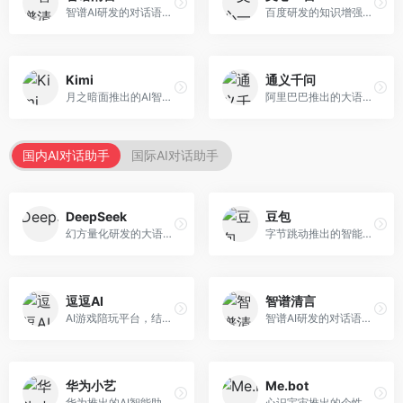
智谱AI研发的对话语言模型，支持中英双语交互。面向中文用户和开发者，提供知识问答、代码编写、文档解读等服务，开源生态完善，学术研究背景深厚。
百度研发的知识增强大语言模型，深度融合百度知识图谱和搜索能力。面向中文用户，提供知识问答、文本创作、逻辑推理等服务，中文语境理解准确，知识覆盖面广。
Kimi
通义千问
月之暗面推出的AI智能助手，核心优势在于超长文本处理能力，支持20万字以上文档分析。面向学术研究者、职场人士和内容创作者，提供文档解读、PPT生成、联网搜索等综合服务。
阿里巴巴推出的大语言模型平台，提供对话问答、文档处理、图像理解、代码编写等全方位AI服务。面向企业用户和个人开发者，集成阿里云生态，支持多模态交互，企业级安全保障。
国内AI对话助手
国际AI对话助手
DeepSeek
豆包
幻方量化研发的大语言模型平台，专注于深度推理和代码生成能力。面向开发者、研究人员和技术爱好者，提供强大的逻辑推理和数学计算功能，开源生态完善，API接口友好。
字节跳动推出的智能对话助手平台，提供文本创作、知识问答、英语学习等多种AI服务。面向普通用户和内容创作者，支持多轮对话和文件解析，免费使用，响应速度快，中文理解能力强。
逗逗AI
智谱清言
AI游戏陪玩平台，结合游戏理解和自然语言交互技术。面向游戏玩家，提供游戏攻略、陪玩互动、社交聊天等服务，游戏知识丰富，互动体验有趣。
智谱AI研发的对话语言模型，支持中英双语交互。面向中文用户和开发者，提供知识问答、代码编写、文档解读等服务，开源生态完善，学术研究背景深厚。
华为小艺
Me.bot
华为推出的AI智能助手网页端，深度整合鸿蒙生态和华为云服务。面向华为设备用户，支持语音交互、智能问答、设备控制等功能，与华为硬件生态无缝衔接。
心识宇宙推出的个性化AI伴侣，专注于情感交互和个人助理服务。面向个人用户，支持日程管理、情感陪伴、知识问答等功能，交互体验人性化。