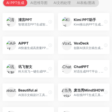
AI PPT生成
AI思维导图
AI文档处理
AI表格/图表
清言PPT
Kimi PPT助手
智谱清言PPT生成智能体，基于GLM大模型。面向智谱用户，支持对话生成PPT、内容优化等服务，与智谱生态深度整合。
Kimi推出的PPT生成智能体，整合长文本处理能力。面向职场人士和学生，支持文档解析、PPT生成、内容优化等服务，与Kimi生态深度整合。
AiPPT
VoxDeck
AI快速生成高质量PPT平台，支持主题定制。面向职场人士和学生，提供一键生成、模板选择、内容优化等服务，PPT制作速度快，设计质量高。
创新AI演示文稿生成工具，支持语音交互创作。面向职场人士，支持语音输入、PPT生成、内容优化等功能，语音创作体验便捷。
讯飞智文
ChatPPT
科大讯飞一键生成PPT和Word工具，整合语音技术。面向职场人士，支持语音输入、文档生成、格式调整等功能，办公效率显著提升。
对话生成PPT平台，支持自然语言交互创作。面向职场人士和教育工作者，通过对话方式完成PPT制作，交互体验友好，创作过程直观。
Beautiful.ai
麦当秀MindSHOW
AI演示文稿设计工具，专注于自动化设计排版。面向职场人士，提供智能排版、模板选择、设计优化等服务，设计美观度高。
AI在线PPT生成工具，支持思维导图转PPT。面向职场人士，提供思维导图导入、PPT生成、模板选择等服务，思维导图转PPT效率高。