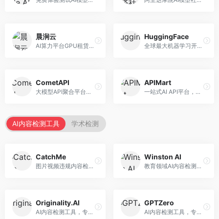
晨涧云
HuggingFace
AI算力平台GPU租赁服务，专注于弹性算力。面向开发者和研究者，提供GPU租赁、弹性调度、成本优化等服务，算力灵活。
全球最大机器学习开源社区，整合模型库与开发工具。面向AI研究者和开发者，提供开源模型、数据集、开发工具等资源，开源生态最完善。
CometAPI
APIMart
大模型API聚合平台，整合多种AI模型服务。面向开发者，提供统一接口、模型切换、监控分析等服务，API管理便捷。
一站式AI API平台，整合多种AI服务。面向开发者，提供模型API、图像处理、语音识别等服务，API种类丰富。
AI内容检测工具
学术检测
CatchMe
Winston AI
图片视频违规内容检测平台，专注于视觉内容安全。面向内容平台，提供图片审核、视频审核、直播监控等服务，视觉检测专业。
教育领域AI内容检测平台，专注于学术诚信。面向教育机构，提供AI内容检测、抄袭检测、报告生成等服务，教育适配性强。
Originality.AI
GPTZero
AI内容检测工具，专注于内容原创性验证。面向内容创作者和出版商，提供AI检测、抄袭检测、批量分析等服务，检测精度高。
AI内容检测工具，专注于AI生成文本识别。面向教育工作者和出版商，提供文本检测、批量分析、API接口等服务，检测准确率高。