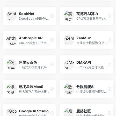
SophNet
英博云AI算力
DeepSeek API推理平台，专注于DeepSeek模型服务。面向开发者，提供DeepSeek模型API、高性能推理、低成本服务，推理效率高。
GPU智算服务云平台，专注于AI算力租赁。面向AI研究者和企业，提供GPU租赁、模型训练、推理服务等，算力资源丰富。
Anthropic API
ZenMux
Claude模型API平台，专注于安全可靠的AI服务。面向开发者，提供Claude系列模型API、安全特性、企业级服务等，API质量高。
企业级大模型聚合平台，专注于企业AI服务。面向企业用户，提供多模型管理、安全合规、成本优化等服务，企业级功能完善。
阿里云百炼
DMXAPI
一站式大模型开发平台，深度整合阿里云服务。面向企业开发者和AI团队，提供模型训练、微调、部署、应用开发等全流程服务，企业级功能完善。
一个Key用全球大模型的聚合平台。面向开发者，提供多模型统一API、简化接入、成本控制等服务，接入便捷。
讯飞星辰MaaS
数眼智能AI
科大讯飞AI智能体开发平台，专注于企业级模型服务。面向企业用户，提供模型调用、智能体创建、行业解决方案等服务，中文能力突出。
企业级AI数据与模型服务平台，专注于数据驱动AI。面向企业用户，提供数据管理、模型训练、部署服务等，数据治理能力强。
Google AI Studio
魔搭社区
免费体验测试AI模型的平台，深度整合Google生态。面向开发者和研究者，提供Gemini模型体验、API密钥管理、提示词测试等服务，免费使用。
阿里达摩院AI模型社区，专注于中文AI生态。面向中文开发者，提供开源模型、数据集、开发工具等资源，中文模型丰富。