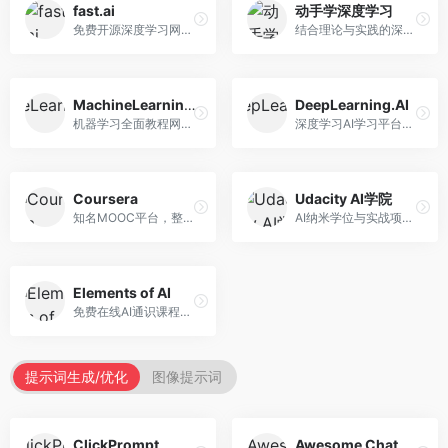
fast.ai
动手学深度学习
免费开源深度学习网站，专注于实用AI教学。面向开发者，提供免费深度学习课程、实战项目、代码库等资源，学习门槛低。
结合理论与实践的深度学习教材，专注于代码驱动学习。面向学生和开发者，提供深度学习理论、代码实现、练习题等资源，学习体验好。
MachineLearningMastery
DeepLearning.AI
机器学习全面教程网站，专注于实用技能教学。面向开发者，提供机器学习算法、Python实现、项目实战等教程，实用性强。
深度学习AI学习平台，由吴恩达创立。面向AI学习者，提供深度学习专项课程、AI新闻、技术社区等资源，课程质量权威。
Coursera
Udacity AI学院
知名MOOC平台，整合全球顶尖大学课程资源。面向学习者，提供AI、机器学习、深度学习等课程，证书认可度高，课程质量专业。
AI纳米学位与实战项目平台，专注于职业导向学习。面向AI从业者，提供机器学习、深度学习、计算机视觉等纳米学位，项目实战性强。
Elements of AI
免费在线AI通识课程，专注于AI基础知识普及。面向普通大众，提供AI概念、原理、应用等入门知识，语言通俗易懂。
提示词生成/优化
图像提示词
ClickPrompt
Awesome ChatGPT Prompts