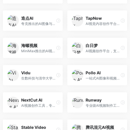
造点AI
TapNow
夸克推出的AI图像与视频创作平台。面向普通用户和内容创作者，提供文生图、文生视频等功能，操作简便，与夸克生态深度整合。
AI视觉内容创作平台，整合图像与视频生成能力。面向内容创作者，提供文生图、文生视频、智能编辑等服务，创作工具丰富，一站式体验便捷。
海螺视频
白日梦
MiniMax推出的AI视频生成工具，支持高质量视频创作。面向内容创作者，提供文生视频、视频编辑等功能，生成速度快，视频效果自然流畅。
AI视频创作平台，支持生成长达50分钟的长视频内容。面向长视频创作者和内容生产者，支持故事视频生成、视频编辑等功能，适合叙事性内容创作。
Vidu
Pollo AI
生数科技与清华大学联合研发的AI视频生成大模型。面向视频创作者和内容生产者，支持文生视频、图生视频，视频质量高，物理运动理解准确，国产视频生成领先工具。
一站式AI图像和视频创作平台，整合多种生成工具。面向内容创作者，提供文生图、文生视频、视频编辑等服务，创作工具全面，一站式体验便捷。
NextCut AI
Runway
AI视频创作工具，专注于智能剪辑和视频生成。面向视频创作者，提供智能剪辑、视频生成、特效添加等功能，剪辑效率高，适合快节奏内容生产。
专业级AI视频制作工具，支持视频生成与编辑。面向影视制作人和创意工作者，提供文生视频、视频编辑、绿幕抠像等专业功能，视频处理能力强，适合专业创作场景。
Stable Video
腾讯混元AI视频