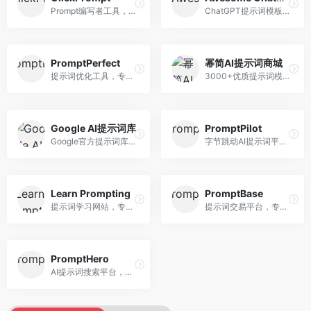
Prompt编写者工具，专注于提示词创作辅助。面向提示词创作者，提供提示词编辑、测试、分享等服务，创作工具完善。
ChatGPT提示词模板库，专注于实用提示词收集。面向ChatGPT用户，提供提示词模板、使用场景、效果展示等资源，模板实用性强。
PromptPerfect
幂简AI提示词商城
提示词优化工具，专注于提示词质量提升。面向AI用户，提供提示词优化、效果测试、版本对比等服务，提示词优化专业。
3000+优质提示词模板平台，专注于中文提示词。面向中文AI用户，提供提示词模板、分类检索、一键使用等服务，中文提示词丰富。
Google AI提示词库
PromptPilot
Google官方提示词库，专注于Gemini模型优化。面向开发者，提供官方提示词指南、最佳实践、示例代码等资源，权威性强。
字节跳动AI提示词平台，专注于提示词优化与管理。面向AI用户，提供提示词优化、效果测试、团队协作等服务，企业级功能完善。
Learn Prompting
PromptBase
提示词学习网站，专注于提示词工程教育。面向AI学习者，提供提示词教程、最佳实践、案例研究等资源，教学内容系统。
提示词交易平台，专注于高质量提示词买卖。面向AI创作者，提供提示词交易、模板购买、创作者收益等服务，提示词质量高。
PromptHero
AI提示词搜索平台，整合多种AI工具提示词资源。面向AI创作者，提供提示词搜索、模板库、社区分享等服务，提示词资源丰富。