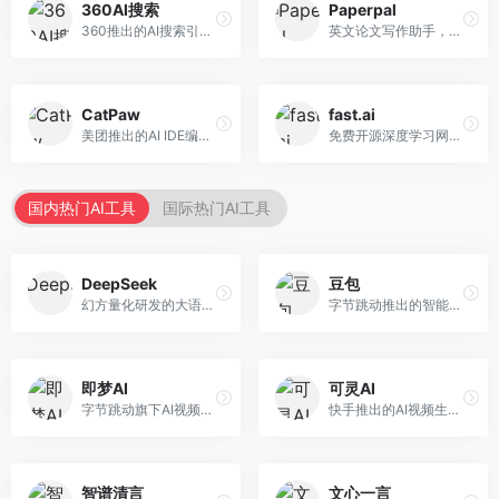
360AI搜索
Paperpal
360推出的AI搜索引擎，专注于安全智能搜索。面向普通用户，提供智能问答、网页搜索、内容整理等服务，安全防护能力强。
英文论文写作助手，专注于学术英语润色。面向需要发表国际期刊的研究者，提供语法检查、学术表达优化、格式规范等服务，英语表达地道专业。
CatPaw
fast.ai
美团推出的AI IDE编程工具，专注于本地开发生态。面向开发者，提供智能代码补全、代码生成、项目管理等服务，本地开发体验好。
免费开源深度学习网站，专注于实用AI教学。面向开发者，提供免费深度学习课程、实战项目、代码库等资源，学习门槛低。
国内热门AI工具
国际热门AI工具
DeepSeek
豆包
幻方量化研发的大语言模型平台，专注于深度推理和代码生成能力。面向开发者、研究人员和技术爱好者，提供强大的逻辑推理和数学计算功能，开源生态完善，API接口友好。
字节跳动推出的智能对话助手平台，提供文本创作、知识问答、英语学习等多种AI服务。面向普通用户和内容创作者，支持多轮对话和文件解析，免费使用，响应速度快，中文理解能力强。
即梦AI
可灵AI
字节跳动旗下AI视频创作平台，支持多模态内容生成。面向内容创作者和营销人员，提供文生视频、图生视频、智能剪辑等功能，中文理解能力强，创作效率高。
快手推出的AI视频生成平台，支持文生视频和图生视频，可生成长达2分钟的高质量视频内容。面向短视频创作者和营销人员，操作简便，生成效果逼真，适合商业推广和创意表达。
智谱清言
文心一言