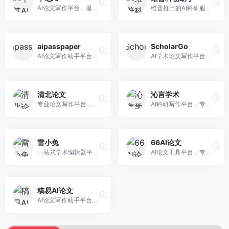
AI论文写作平台，提供无限改稿服务。面向高校学生和学术研究者，支持论文选题、大纲生成、内容撰写、查重修改等全流程服务，改稿次数不限，服务质量有保障。
维普推出的AI科研服务平台，整合学术资源与智能写作。面向科研人员和高校师生，提供文献检索、论文写作、查重检测等一站式服务，学术资源权威可靠。
aipasspaper
ScholarGo
AI论文写作助手平台，提供智能化的学术写作支持。面向大学生和研究人员，支持多种学科论文生成，提供参考文献管理和格式规范服务，写作效率高。
AI学术论文写作平台，专注于理工科领域的逻辑构建。面向理工科研究生和科研工作者，提供公式编辑、数据分析、论文结构优化等服务，理工科写作逻辑严谨。
清北论文
沁言学术
专业论文写作平台，依托高校学术资源。面向本科生和研究生，提供论文指导、写作辅助、查重检测等服务，学术规范性强，适合追求高质量论文的用户。
AI科研写作平台，专注于学术研究辅助。面向研究生和科研工作者，提供文献分析、研究方法指导、论文撰写等服务，学术资源丰富，研究支持全面。
雷小兔
66AI论文
一站式学术编辑器平台，覆盖论文写作全流程。面向高校学生和科研人员，提供选题分析、文献检索、论文生成、查重降重等服务，操作流程清晰，学术写作效率显著提升。
AI论文工具平台，专注于高质量低查重论文生成。面向大学生和研究生，提供论文写作、降重修改等服务，生成内容原创度高，查重率低。
稿易AI论文
AI论文写作助手平台，提供智能化学术写作支持。面向高校学生，支持多种论文类型生成，提供参考文献管理和格式规范服务，操作流程简单。