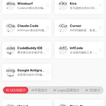
Windsurf
Kiro
Codeium推出的AI编程工具，专注于代码智能辅助。面向开发者，提供代码补全、代码生成、代码解释等服务，多语言支持完善。
亚马逊推出的AI IDE，深度整合AWS云服务。面向AWS开发者，提供代码生成、云服务集成、部署自动化等服务，与AWS生态无缝衔接。
Claude Code
Cursor
Anthropic推出的AI编程工具，基于Claude模型。面向开发者，提供代码生成、代码审查、调试辅助等服务，代码质量高，推理能力强。
AI代码编辑器，集成GPT-4模型，专注于智能编程辅助。面向开发者，提供代码生成、代码解释、错误修复等服务，编程体验流畅，开发效率高。
CodeBuddy IDE
InfCode
腾讯推出的全栈开发AI IDE，整合腾讯云服务。面向开发者，提供代码生成、调试辅助、部署服务等功能，与腾讯云生态深度整合。
企业级AI编程工具，专注于团队协作开发。面向企业开发团队，提供代码生成、代码审查、团队协作等服务，企业级功能完善。
Google Antigravity
谷歌推出的AI IDE编程智能体，整合Google Cloud服务。面向谷歌生态开发者，提供智能编程辅助、云服务集成等功能。
AI UI/UX设计
AI平面设计
AI Logo/品牌设计
AI 3D设计