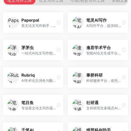
论文写作工具
公文写作工具
小说/创意写作工具
营销文案
Paperpal
笔灵AI写作
英文论文写作助手，专注于学术英语润色。面向需要发表国际期刊的研究者，提供语法检查、学术表达优化、格式规范等服务，英语表达地道专业。
AI写作平台，提供600+写作模板。面向学生、职场人士和内容创作者，支持论文、公文、营销文案等多种文体，模板丰富，一键生成，写作效率大幅提升。
茅茅虫
逢君学术平台
一站式AI论文写作助手，覆盖学术写作全场景。面向高校学生和科研人员，提供开题报告、文献综述、论文正文等写作服务，支持多学科多类型论文，操作简便。
智能AI论文生成平台，支持查重检测。面向高校学生和研究人员，提供论文选题、内容生成、查重修改等一站式服务，学术写作流程完整。
Rubriq
掌桥科研
AI学术论文润色与翻译平台。面向国际期刊投稿者，提供论文润色、翻译、格式调整等服务，支持多语言，学术表达专业规范。
科研服务平台，依托3亿+真实文献数据库。面向学术研究者和学生，提供文献检索、论文写作、科研数据分析等服务，文献资源丰富，学术支持专业。
笔目鱼
社研通
专业英文论文写作器，支持学术论文全流程。面向留学生和国际期刊投稿者，提供英文论文撰写、润色、格式调整等服务，学术英语表达规范。
文科研究生多模态AI学术写作平台。面向文科研究生和社科研究者，提供文献综述、理论分析、定性研究辅助等服务，文科研究方法论支持完善。
千笔AI
维普科创助手