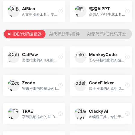
AiBiao
笔格AIPPT
AI文生图表工具，专注于数据可视化展示。面向数据分析师和职场人士，提供图表生成、数据可视化、PPT嵌入等服务，数据展示专业。
高效AI PPT生成工具，专注于演示文稿智能创作。面向职场人士，支持主题输入、内容生成、设计美化等功能，PPT制作效率高。
AI IDE/代码编辑器
AI代码助手/插件
AI无代码/低代码开发
CatPaw
MonkeyCode
美团推出的AI IDE编程工具，专注于本地开发生态。面向开发者，提供智能代码补全、代码生成、项目管理等服务，本地开发体验好。
长亭科技推出的AI编程助手，专注于安全开发。面向开发者，提供代码生成、安全检测、漏洞修复等服务，安全开发能力强。
Zcode
CodeFlicker
智谱推出的轻量级AI IDE，基于GLM模型。面向开发者，提供智能代码补全、代码生成、错误检测等服务，中文编程支持好。
快手推出的AI原生IDE，专注于短视频相关开发。面向快手生态开发者，提供代码生成、调试辅助等服务，与快手开发生态深度整合。
TRAE
Clacky AI
字节跳动推出的AI IDE编程工具，深度集成大模型能力。面向开发者，提供智能代码补全、代码解释、重构优化等服务，编程效率显著提升。
AI编程工具，专注于代码智能生成与优化。面向开发者，提供代码生成、代码重构、错误修复等服务，编程效率高。