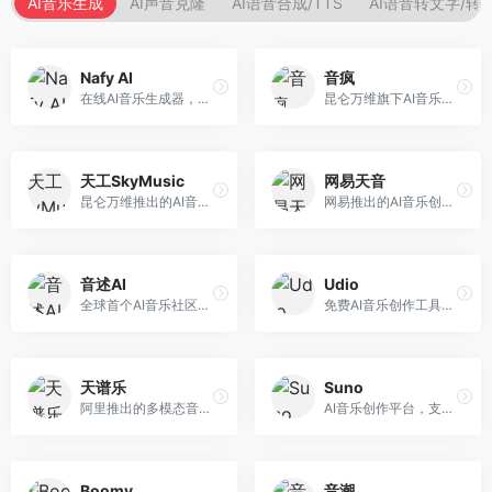
AI音乐生成
AI声音克隆
AI语音合成/TTS
AI语音转文字/转
Nafy AI
音疯
在线AI音乐生成器，专注于快速音乐创作。面向内容创作者，支持多种风格音乐生成，操作简便，生成速度快，适合快速配乐需求。
昆仑万维旗下AI音乐创作平台，专注于音乐内容生成。面向音乐爱好者和内容创作者，提供多种风格音乐生成，操作简便，创作速度快。
天工SkyMusic
网易天音
昆仑万维推出的AI音乐创作平台，基于天工大模型。面向音乐创作者，支持歌词生成、旋律创作、音乐编曲等服务，中文音乐创作能力强。
网易推出的AI音乐创作工具，支持作词、作曲与编曲。面向音乐爱好者和独立音乐人，提供歌词生成、旋律创作、编曲制作等服务，与网易云音乐生态深度整合。
音述AI
Udio
全球首个AI音乐社区平台，整合创作与分享功能。面向音乐创作者和爱好者，提供音乐创作、作品分享、社区交流等服务，社区氛围活跃。
免费AI音乐创作工具，专注于高质量音乐生成。面向音乐创作者和内容制作者，支持多种音乐风格生成，音质专业，创作自由度高，适合专业音乐制作场景。
天谱乐
Suno
阿里推出的多模态音乐生成平台，整合音频与文本理解能力。面向内容创作者，支持歌词生成、旋律创作、音乐编辑等服务，与阿里生态深度整合。
AI音乐创作平台，支持通过文字描述生成完整歌曲，包含歌词、旋律和人声。面向音乐爱好者、内容创作者和独立音乐人，操作门槛低，创作速度快，支持多种音乐风格，为音乐创作带来全新可能。
Boomy
音潮