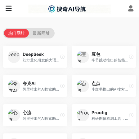
热门网址
最新网址
DeepSeek
豆包
幻方量化研发的大语言模型平台，专注于深度推理和代码生成能力。面向开发者、研究人员和技术爱好者，提供强大的逻辑推理和数学计算功能，开源生态完善，API接口友好。
字节跳动推出的智能对话助手平台，提供文本创作、知识问答、英语学习等多种AI服务。面向普通用户和内容创作者，支持多轮对话和文件解析，免费使用，响应速度快，中文理解能力强。
夸克AI
点点
阿里推出的AI搜索助手，整合搜索与AI功能。面向年轻用户，提供智能搜索、文档处理、学习辅助等服务，与夸克生态深度整合。
小红书推出的AI搜索应用，专注于生活方式内容搜索。面向小红书用户，提供生活攻略、消费决策、内容推荐等服务，生活方式内容丰富。
心流
Proofig
阿里推出的AI搜索助手，专注于智能信息获取。面向普通用户，提供智能搜索、内容整理、知识问答等服务，与阿里生态深度整合。
科研图像检测工具，专注于学术图像完整性验证。面向科研人员，提供图像检测、重复分析、报告生成等服务，学术检测专业。