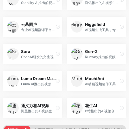
Stability AI推出的视频生成模型，开源可部署。面向开发者和专业创作者，支持视频生成、视频编辑等功能，开源生态完善，定制化程度高。
腾讯推出的AI视频生成工具，基于混元大模型。面向腾讯生态用户和内容创作者，支持文生视频、视频编辑等功能，与腾讯产品生态深度整合。
云幕同声
Higgsfield
专业AI视频翻译平台，支持视频多语言配音和字幕生成。面向跨境电商和内容出海从业者，提供视频翻译、配音、字幕生成等服务，多语言支持完善。
AI视频生成工具，专注于高质量视频内容创作。面向视频创作者和营销人员，支持文生视频、视频编辑等功能，视频效果逼真，适合商业应用。
Sora
Gen-2
OpenAI研发的文生视频大模型，可根据文字描述生成长达60秒的高清视频。面向影视创作者、广告从业者和内容生产者，视频连贯性强，物理世界理解准确，代表了AI视频生成的最高水平。
Runway推出的视频生成模型，专注于文生视频和视频风格转换。面向影视制作人和创意工作者，支持文本到视频、图像到视频等多种生成模式，视频质量专业级。
Luma Dream Machine
MochiAni
Luma AI推出的视频生成工具，专注于高质量视频创作。面向影视创作者和内容生产者，支持文生视频、图生视频，视频质量高，物理运动流畅自然。
AI动画视频创作工具，专注于动画内容生成。面向动画创作者和二次元内容生产者，支持动画风格视频生成，动画效果流畅，适合动漫内容创作。
通义万相AI视频
花生AI
阿里推出的AI视频生成服务，整合图像与视频创作能力。面向电商和营销从业者，支持商品视频生成、营销视频制作等服务，商业应用场景丰富。
B站推出的AI视频创作工具，专注于短视频内容生成。面向B站创作者，支持视频生成、视频编辑等功能，与B站平台深度整合，创作效率高。