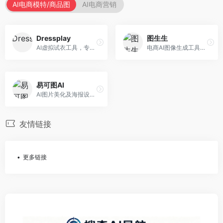
AI电商模特/商品图
AI电商营销
Dressplay
图生生
AI虚拟试衣工具，专注于服装电商体验。面向服装电商，提供虚拟试穿、尺码推荐、穿搭建议等服务，试衣体验真实。
电商AI图像生成工具，专注于商品图创作。面向电商卖家，提供商品图生成、背景替换、批量处理等服务，商品图质量高。
易可图AI
AI图片美化及海报设计平台，专注于电商视觉设计。面向电商卖家，提供图片美化、海报设计、营销素材等服务，设计效率高。
友情链接
更多链接