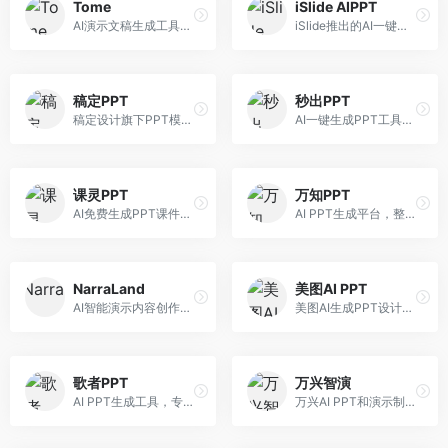
Tome
iSlide AIPPT
AI演示文稿生成工具，专注于故事化演示创作。面向创业者和营销人员，提供故事叙述、视觉设计、内容生成等服务，演示文稿叙事性强。
iSlide推出的AI一键设计精美PPT工具。面向PPT设计用户，提供模板库、内容生成、设计优化等服务，与iSlide插件深度整合。
稿定PPT
秒出PPT
稿定设计旗下PPT模板资源库，整合AI生成功能。面向设计师和职场人士，提供海量PPT模板、AI内容生成等服务，模板质量高。
AI一键生成PPT工具，专注于快速演示文稿制作。面向职场人士，支持主题输入、内容生成、模板套用等功能，PPT生成速度快，适合紧急制作场景。
课灵PPT
万知PPT
AI免费生成PPT课件平台，专注于教育场景。面向教师和教育工作者，提供课件生成、教学设计、模板选择等服务，教育适配性强。
AI PPT生成平台，整合知识库与创作功能。面向职场人士，支持内容检索、PPT生成、设计优化等服务，知识整合能力强。
NarraLand
美图AI PPT
AI智能演示内容创作平台，专注于叙事演示。面向内容创作者，提供故事创作、演示生成、动画设计等服务，演示内容生动有趣。
美图AI生成PPT设计工具，整合图像处理能力。面向设计师和职场人士，提供PPT生成、图片美化、设计优化等服务，视觉设计美观。
歌者PPT
万兴智演
AI PPT生成工具，专注于演示文稿智能创作。面向职场人士，支持主题输入、内容生成、设计美化等功能，PPT制作效率高。
万兴AI PPT和演示制作软件，整合视频演示功能。面向职场人士和教育工作者，提供PPT生成、演示录制、视频制作等服务，演示功能完善。