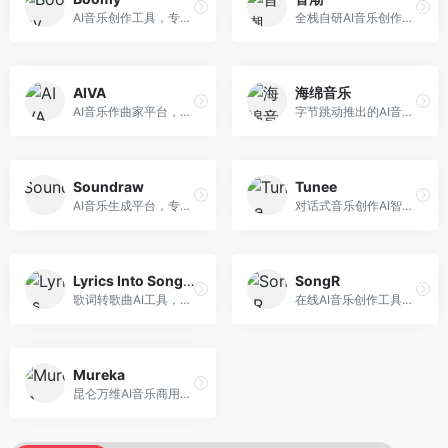
AI音乐创作工具，专注于快速音乐生成与发布。面向音乐爱好者和业余创作者，支持一键生成原创音乐，可直接发布到音乐平台，创作门槛低。
全栈自研AI音乐创作平台，支持从创作到发布的完整流程。面向独立音乐人和音乐工作室，提供作词作曲、编曲混音、音乐发布等服务，创作工具专业。
AIVA
海绵音乐
AI音乐作曲家平台，专注于古典和影视配乐创作。面向影视制作人和游戏开发者，提供原创音乐生成、配乐定制等服务，音乐风格专业，适合影视游戏配乐。
字节跳动推出的AI音乐创作平台，支持多风格音乐生成。面向内容创作者和音乐爱好者，提供歌词创作、旋律生成、编曲制作等服务，创作效率高，适合短视频配乐。
Soundraw
Tunee
AI音乐生成平台，专注于免版税音乐创作。面向视频创作者和内容制作者，提供背景音乐生成、音乐定制等服务，音乐版权清晰，适合视频配乐场景。
对话式音乐创作AI智能体，支持自然语言交互创作。面向音乐爱好者，通过对话方式完成音乐创作，交互体验友好，创作过程直观。
Lyrics Into Song AI
SongR
歌词转歌曲AI工具，支持将歌词转化为完整歌曲。面向歌词创作者和音乐爱好者，提供歌词谱曲、编曲制作等服务，歌词音乐化效率高。
在线AI音乐创作工具，支持歌词与旋律一体化生成。面向内容创作者和音乐爱好者，提供歌词创作、旋律生成、音乐制作等服务，操作简便，创作速度快。
Mureka
昆仑万维AI音乐商用创作平台，专注于商业音乐授权。面向企业和商业用户，提供版权音乐生成、商用授权等服务，音乐版权清晰，商业应用安全。