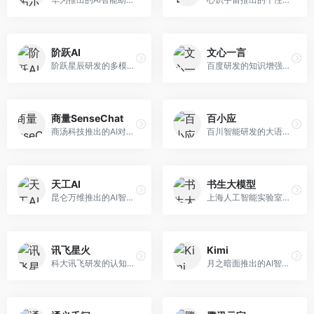
阶跃AI
文心一言
阶跃星辰研发的多模态大模型平台，支持文本、图像、视频的综合理解与生成。面向创作者和企业客户，提供内容创作、智能分析等服务，多模态能力突出。
百度研发的知识增强大语言模型，深度融合百度知识图谱和搜索能力。面向中文用户，提供知识问答、文本创作、逻辑推理等服务，中文语境理解准确，知识覆盖面广。
商量SenseChat
百小应
商汤科技推出的AI对话平台，结合计算机视觉和自然语言处理技术。面向企业用户和开发者，支持多模态交互，视觉理解能力强，适合智能客服和内容创作场景。
百川智能研发的大语言模型助手，专注于中文理解和生成。面向中文用户，提供知识问答、文本创作、代码辅助等服务，模型参数规模大，中文表达流畅自然。
天工AI
书生大模型
昆仑万维推出的AI智能助手，集成搜索、对话、创作等多种能力。面向普通用户和内容创作者，支持联网搜索、文本生成、图像理解等功能，响应速度快，免费使用。
上海人工智能实验室研发的开源大模型系列，支持多尺度和多模态。面向研究机构和开发者，开源生态完善，学术研究背景深厚，适合科研和定制开发。
讯飞星火
Kimi
科大讯飞研发的认知智能大模型，深度融合语音识别和自然语言处理技术。面向企业用户和教育领域，提供语音交互、文档处理、代码生成等服务，中文语音识别准确率高。
月之暗面推出的AI智能助手，核心优势在于超长文本处理能力，支持20万字以上文档分析。面向学术研究者、职场人士和内容创作者，提供文档解读、PPT生成、联网搜索等综合服务。