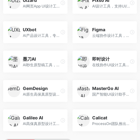
Uizard
Pixso AI
AI网页App UI设计工具，专注于快速界面生成。面向产品经理和设计师，提供线框图转UI、界面生成、设计优化等服务，设计速度快。
AI设计工具，支持UI/UX设计全流程。面向设计师和产品团队，提供界面生成、设计优化、协作评审等服务，国产替代方案，团队协作便捷。
UXbot
Figma
AI产品设计工具，专注于用户体验优化。面向UX设计师，提供用户研究、设计建议、可用性测试等服务，UX设计支持完善。
云端协作设计工具，整合AI设计辅助功能。面向UI/UX设计师和产品团队，提供界面设计、原型制作、团队协作等服务，协作功能强大，是UI设计领域的标杆产品。
墨刀AI
即时设计
AI秒生原型稿工具，专注于快速原型设计。面向产品经理和设计师，提供原型生成、交互设计、团队协作等服务，原型制作效率高。
在线协作UI设计工具，整合AI设计功能。面向设计师和产品团队，提供界面设计、原型制作、设计资源库等服务，国产协作设计平台。
GemDesign
MasterGo AI
AI原生高保真原型设计工具，专注于智能设计生成。面向设计师，提供界面生成、设计优化、原型制作等服务，设计自动化程度高。
国产智能UI设计助手，专注于界面设计自动化。面向UI设计师，提供界面生成、组件设计、设计系统构建等服务，中文用户适配性好。
Galileo AI
Calicat
AI高保真原型设计工具，专注于UI界面生成。面向设计师和产品团队，提供界面生成、交互设计、设计优化等服务，界面质量高。
ProcessOn团队推出的产设研协作平台，整合设计与协作功能。面向产品团队，提供设计协作、文档管理、团队沟通等服务，产研协作便捷。