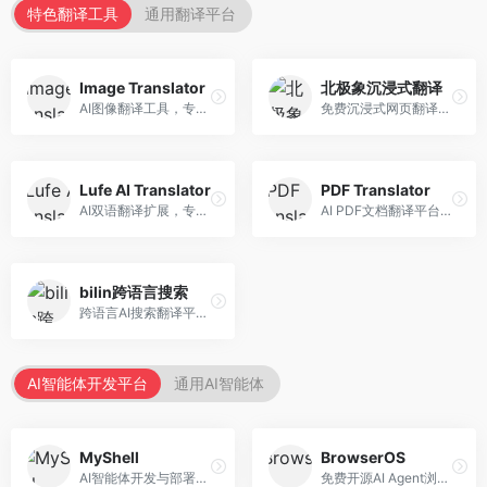
特色翻译工具
通用翻译平台
Image Translator
北极象沉浸式翻译
AI图像翻译工具，专注于图片文字翻译。面向设计师和电商从业者，提供图片文字识别、翻译、替换等服务，图像翻译效果好。
免费沉浸式网页翻译工具，专注于阅读体验。面向普通用户，提供网页双语翻译、文档翻译等服务，免费使用，翻译质量高。
Lufe AI Translator
PDF Translator
AI双语翻译扩展，专注于浏览器翻译场景。面向外语内容阅读者，提供网页双语翻译、划词翻译等服务，浏览器集成便捷。
AI PDF文档翻译平台，专注于文档本地化。面向商务人士，提供PDF翻译、格式保留、批量处理等服务，文档翻译专业。
bilin跨语言搜索
跨语言AI搜索翻译平台，专注于信息获取。面向研究者和内容创作者，提供跨语言搜索、内容翻译、信息整合等服务，跨语言检索能力强。
AI智能体开发平台
通用AI智能体
MyShell
BrowserOS
AI智能体开发与部署平台，专注于语音交互智能体。面向开发者，提供语音智能体创建、部署服务、社区分享等功能，语音交互能力强。
免费开源AI Agent浏览器，专注于浏览器自动化。面向开发者，提供浏览器控制、任务自动化、API接口等服务，开源免费。