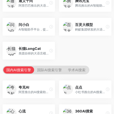
通义千问
腾讯元宝
阿里巴巴推出的大语言模型平台，提供对话问答、文档处理、图像理解、代码编写等全方位AI服务。面向企业用户和个人开发者，集成阿里云生态，支持多模态交互，企业级安全保障。
腾讯推出的AI智能助手，整合微信生态和腾讯云服务。面向普通用户和企业客户，支持文档解析、图像理解、联网搜索等功能，与腾讯产品无缝衔接，办公协作便捷。
问小白
百灵大模型
AI智能助手平台，提供知识问答、文本创作、文档处理等服务。面向普通用户和职场人士，操作简便，响应速度快，支持多场景应用。
蚂蚁集团研发的大语言模型平台，专注于金融科技和企业服务。面向金融机构和企业客户，提供智能客服、风险分析、文档处理等服务，金融场景理解深入。
长猫LongCat
美团自研的大语言模型对话平台，专注于本地生活服务场景。面向美团生态用户，提供智能推荐、服务问答等功能，本地生活知识覆盖全面。
国内AI搜索引擎
国际AI搜索引擎
学术AI搜索
夸克AI
点点
阿里推出的AI搜索助手，整合搜索与AI功能。面向年轻用户，提供智能搜索、文档处理、学习辅助等服务，与夸克生态深度整合。
小红书推出的AI搜索应用，专注于生活方式内容搜索。面向小红书用户，提供生活攻略、消费决策、内容推荐等服务，生活方式内容丰富。
心流
360AI搜索