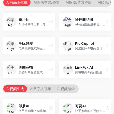
AI商品图生成
AI图像增强/修复
AI抠图/背景移除
AI绘画/
摹小仙
绘蛙商品图
AI模特商拍工具，专注于服装电商。面向服装电商卖家，提供虚拟模特试穿、商品展示图生成等服务，模特形象多样，拍摄成本低。
AI商品图生成平台，支持模特换装和场景生成。面向电商卖家，提供商品上身效果展示、场景化商品图生成等服务，电商营销效果显著。
潮际好麦
Pic Copilot
电商模特生成平台，支持AI虚拟模特创作。面向服装和配饰电商，提供模特试穿、商品展示、营销素材生成等服务，模特形象可定制。
阿里国际AI电商设计工具，专注于跨境电商。面向跨境电商卖家，提供商品图优化、营销海报生成、多语言适配等服务，海外市场适配性强。
美图商拍
LinkFox AI
美图AI商品图生成工具，整合美图生态。面向电商卖家，提供商品图美化、模特替换、场景生成等服务，移动端操作便捷。
跨境电商AI商品图生成工具。面向跨境电商卖家，支持多语言商品图生成、模特替换、场景优化等服务，适配海外电商平台需求。
AI视频生成
AI数字人视频
AI视频编辑
即梦AI
可灵AI
字节跳动旗下AI视频创作平台，支持多模态内容生成。面向内容创作者和营销人员，提供文生视频、图生视频、智能剪辑等功能，中文理解能力强，创作效率高。
快手推出的AI视频生成平台，支持文生视频和图生视频，可生成长达2分钟的高质量视频内容。面向短视频创作者和营销人员，操作简便，生成效果逼真，适合商业推广和创意表达。