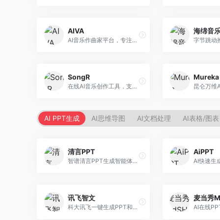
AIVA
海绵音
AI音乐作曲家平台，专注于古典和影视配乐创作。面向影视制作人和游戏开发者，提供原创音乐生成、配乐定制等服务，音乐风格专业，适合影视游戏配乐。
SongR
Mureka
在线AI音乐创作工具，支持歌词与旋律一体化生成。面向内容创作者和音乐爱好者，提供歌词创作、旋律生成、音乐制作等服务，操作简便，创作速度快。
AI PPT生成
AI思维导图
AI文档处理
AI表格/图表
清言PPT
AiPPT
智谱清言PPT生成智能体，基于GLM大模型。面向智谱用户，支持对话生成PPT、内容优化等服务，与智谱生态深度整合。
讯飞智文
麦当秀M
科大讯飞一键生成PPT和Word工具，整合语音技术。面向职场人士，支持语音输入、文档生成、格式调整等功能，办公效率显著提升。