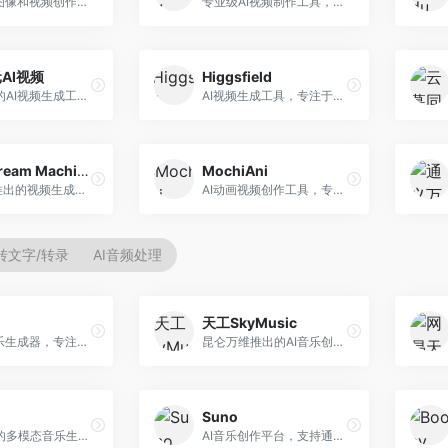
一站式AI图像和视频创作平台，整合多种生成工具。面向内容创作者，提供文生图、文生视频、视频编辑等服务，创作工具全面，一站式体验便捷。
专业级AI视频制作工具，支持视频生成与编辑。面向影视制作人和创意工作者，提供文生视频、视频编辑、绿幕抠像等专业功能，视频处理能力强，适合专业创作场景。
AI视频
Higgsfield
腾讯推出的AI视频生成工具，基于混元大模型。面向腾讯生态用户和内容创作者，支持文生视频、视频编辑等功能，与腾讯产品生态深度整合。
AI视频生成工具，专注于高质量视频内容创作。面向视频创作者和营销人员，支持文生视频、视频编辑等功能，视频效果逼真，适合商业应用。
Luma Dream Machine
MochiAni
Luma AI推出的视频生成工具，专注于高质量视频创作。面向影视创作者和内容生产者，支持文生视频、图生视频，视频质量高，物理运动流畅自然。
AI动画视频创作工具，专注于动画内容生成。面向动画创作者和二次元内容生产者，支持动画风格视频生成，动画效果流畅，适合动漫内容创作。
转文字/转录
AI音频处理
天工SkyMusic
在线AI音乐生成器，专注于快速音乐创作。面向内容创作者，支持多种风格音乐生成，操作简便，生成速度快，适合快速配乐需求。
昆仑万维推出的AI音乐创作平台，基于天工大模型。面向音乐创作者，支持歌词生成、旋律创作、音乐编曲等服务，中文音乐创作能力强。
Suno
阿里推出的多模态音乐生成平台，整合音频与文本理解能力。面向内容创作者，支持歌词生成、旋律创作、音乐编辑等服务，与阿里生态深度整合。
AI音乐创作平台，支持通过文字描述生成完整歌曲，包含歌词、旋律和人声。面向音乐爱好者、内容创作者和独立音乐人，操作门槛低，创作速度快，支持多种音乐风格，为音乐创作带来全新可能。