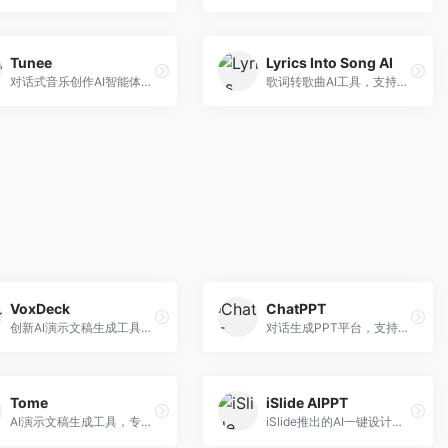
Tunee
Lyrics Into Song AI
对话式音乐创作AI智能体，支持自然语言交互创作。面向音乐爱好者，通过对话方式完成音乐创作，交互体验友好，创作过程直观。
歌词转歌曲AI工具，支持将歌词转化为完整歌曲。面向歌词创作者和音乐爱好者，提供歌词谱曲、编曲制作等服务，歌词音乐化效率高。
VoxDeck
ChatPPT
创新AI演示文稿生成工具，支持语音交互创作。面向职场人士，支持语音输入、PPT生成、内容优化等功能，语音创作体验便捷。
对话生成PPT平台，支持自然语言交互创作。面向职场人士和教育工作者，通过对话方式完成PPT制作，交互体验友好，创作过程直观。
Tome
iSlide AIPPT
AI演示文稿生成工具，专注于故事化演示创作。面向创业者和营销人员，提供故事叙述、视觉设计、内容生成等服务，演示文稿叙事性强。
iSlide推出的AI一键设计精美PPT工具。面向PPT设计用户，提供模板库、内容生成、设计优化等服务，与iSlide插件深度整合。