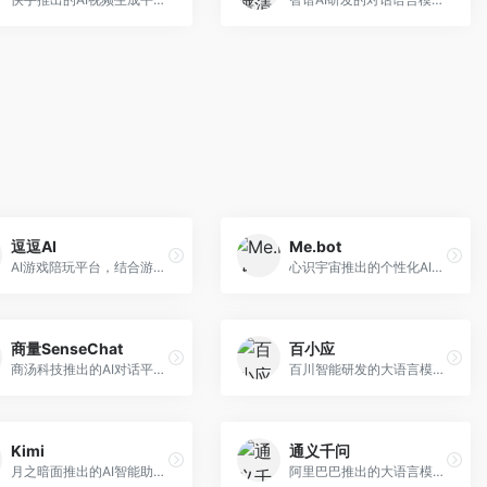
逗逗AI
Me.bot
AI游戏陪玩平台，结合游戏理解和自然语言交互技术。面向游戏玩家，提供游戏攻略、陪玩互动、社交聊天等服务，游戏知识丰富，互动体验有趣。
心识宇宙推出的个性化AI伴侣，专注于情感交互和个人助理服务。面向个人用户，支持日程管理、情感陪伴、知识问答等功能，交互体验人性化。
商量SenseChat
百小应
商汤科技推出的AI对话平台，结合计算机视觉和自然语言处理技术。面向企业用户和开发者，支持多模态交互，视觉理解能力强，适合智能客服和内容创作场景。
百川智能研发的大语言模型助手，专注于中文理解和生成。面向中文用户，提供知识问答、文本创作、代码辅助等服务，模型参数规模大，中文表达流畅自然。
Kimi
通义千问
月之暗面推出的AI智能助手，核心优势在于超长文本处理能力，支持20万字以上文档分析。面向学术研究者、职场人士和内容创作者，提供文档解读、PPT生成、联网搜索等综合服务。
阿里巴巴推出的大语言模型平台，提供对话问答、文档处理、图像理解、代码编写等全方位AI服务。面向企业用户和个人开发者，集成阿里云生态，支持多模态交互，企业级安全保障。