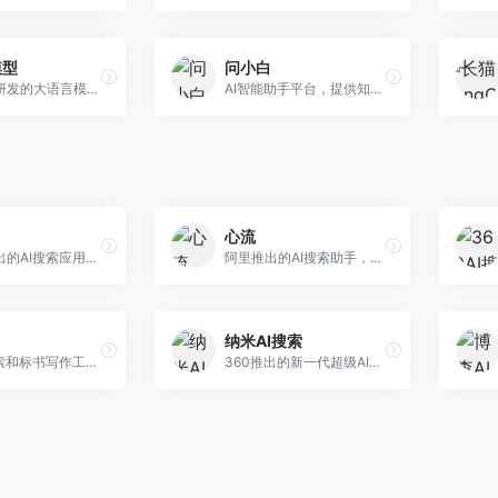
模型
问小白
蚂蚁集团研发的大语言模型平台，专注于金融科技和企业服务。面向金融机构和企业客户，提供智能客服、风险分析、文档处理等服务，金融场景理解深入。
AI智能助手平台，提供知识问答、文本创作、文档处理等服务。面向普通用户和职场人士，操作简便，响应速度快，支持多场景应用。
心流
小红书推出的AI搜索应用，专注于生活方式内容搜索。面向小红书用户，提供生活攻略、消费决策、内容推荐等服务，生活方式内容丰富。
阿里推出的AI搜索助手，专注于智能信息获取。面向普通用户，提供智能搜索、内容整理、知识问答等服务，与阿里生态深度整合。
纳米AI搜索
AI商业搜索和标书写作工具，专注于企业服务场景。面向企业用户，提供商业信息搜索、标书生成、企业分析等服务，商业信息专业。
360推出的新一代超级AI搜索，深度整合360搜索资源。面向普通用户，提供智能问答、多模态搜索、内容生成等服务，安全可靠。