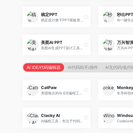
稿定PPT
秒出PP
稿定设计旗下PPT模板资源库，整合AI生成功能。面向设计师和职场人士，提供海量PPT模板、AI内容生成等服务，模板质量高。
美图AI PPT
万兴智
美图AI生成PPT设计工具，整合图像处理能力。面向设计师和职场人士，提供PPT生成、图片美化、设计优化等服务，视觉设计美观。
AI IDE/代码编辑器
AI代码助手/插件
AI无代码/低
CatPaw
Monke
美团推出的AI IDE编程工具，专注于本地开发生态。面向开发者，提供智能代码补全、代码生成、项目管理等服务，本地开发体验好。
Clacky AI
Windsu
AI编程工具，专注于代码智能生成与优化。面向开发者，提供代码生成、代码重构、错误修复等服务，编程效率高。