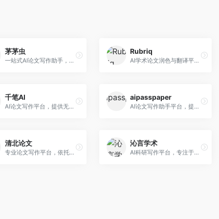
茅茅虫
Rubriq
一站式AI论文写作助手，覆盖学术写作全场景。面向高校学生和科研人员，提供开题报告、文献综述、论文正文等写作服务，支持多学科多类型论文，操作简便。
AI学术论文润色与翻译平台。面向国际期刊投稿者，提供论文润色、翻译、格式调整等服务，支持多语言，学术表达专业规范。
千笔AI
aipasspaper
AI论文写作平台，提供无限改稿服务。面向高校学生和学术研究者，支持论文选题、大纲生成、内容撰写、查重修改等全流程服务，改稿次数不限，服务质量有保障。
AI论文写作助手平台，提供智能化的学术写作支持。面向大学生和研究人员，支持多种学科论文生成，提供参考文献管理和格式规范服务，写作效率高。
清北论文
沁言学术
专业论文写作平台，依托高校学术资源。面向本科生和研究生，提供论文指导、写作辅助、查重检测等服务，学术规范性强，适合追求高质量论文的用户。
AI科研写作平台，专注于学术研究辅助。面向研究生和科研工作者，提供文献分析、研究方法指导、论文撰写等服务，学术资源丰富，研究支持全面。