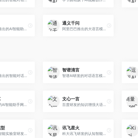
通义千问
月之暗面推出的AI智能助手，核心优势在于超长文本处理能力，支持20万字以上文档分析。面向学术研究者、职场人士和内容创作者，提供文档解读、PPT生成、联网搜索等综合服务。
阿里巴巴推出的大语言模型平台，提供对话问答、文档处理、图像理解、代码编写等全方位AI服务。面向企业用户和个人开发者，集成阿里云生态，支持多模态交互，企业级安全保障。
智谱清言
字节跳动推出的智能对话助手平台，提供文本创作、知识问答、英语学习等多种AI服务。面向普通用户和内容创作者，支持多轮对话和文件解析，免费使用，响应速度快，中文理解能力强。
智谱AI研发的对话语言模型，支持中英双语交互。面向中文用户和开发者，提供知识问答、代码编写、文档解读等服务，开源生态完善，学术研究背景深厚。
艺
文心一言
华为推出的AI智能助手网页端，深度整合鸿蒙生态和华为云服务。面向华为设备用户，支持语音交互、智能问答、设备控制等功能，与华为硬件生态无缝衔接。
百度研发的知识增强大语言模型，深度融合百度知识图谱和搜索能力。面向中文用户，提供知识问答、文本创作、逻辑推理等服务，中文语境理解准确，知识覆盖面广。
模型
讯飞星火
上海人工智能实验室研发的开源大模型系列，支持多尺度和多模态。面向研究机构和开发者，开源生态完善，学术研究背景深厚，适合科研和定制开发。
科大讯飞研发的认知智能大模型，深度融合语音识别和自然语言处理技术。面向企业用户和教育领域，提供语音交互、文档处理、代码生成等服务，中文语音识别准确率高。