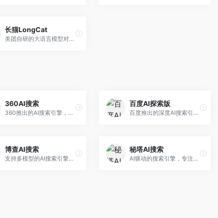
长猫LongCat
美团自研的大语言模型对话平台，专注于本地生活服务场景。面向美团生态用户，提供智能推荐、服务问答等功能，本地生活知识覆盖全面。
360AI搜索
百度AI探索版
360推出的AI搜索引擎，专注于安全智能搜索。面向普通用户，提供智能问答、网页搜索、内容整理等服务，安全防护能力强。
百度推出的深度AI搜索引擎，整合百度知识图谱。面向中文用户，提供智能问答、知识探索、内容生成等服务，知识覆盖面广。
博查AI搜索
秘塔AI搜索
支持多模型的AI搜索引擎，整合多种大模型能力。面向AI爱好者，提供多模型搜索、答案对比、深度分析等服务，模型选择灵活。
AI驱动的搜索引擎，专注于无广告直达结果。面向研究者和信息获取需求者，提供深度搜索、来源标注、答案整理等服务，搜索结果干净准确，信息可信度高。