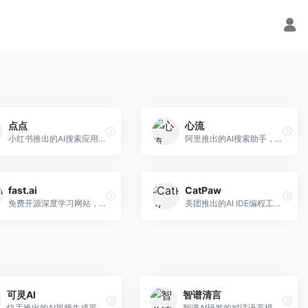
点点
心流
小红书推出的AI搜索应用，专注于生活方式内容搜索。面向小红书用户，提供生活攻略、消费决策、内容推荐等服务，生活方式内容丰富。
阿里推出的AI搜索助手，专注于智能信息获取。面向普通用户，提供智能搜索、内容整理、知识问答等服务，与阿里生态深度整合。
fast.ai
CatPaw
免费开源深度学习网站，专注于实用AI教学。面向开发者，提供免费深度学习课程、实战项目、代码库等资源，学习门槛低。
美团推出的AI IDE编程工具，专注于本地开发生态。面向开发者，提供智能代码补全、代码生成、项目管理等服务，本地开发体验好。
可灵AI
智谱清言
快手推出的AI视频生成平台，支持文生视频和图生视频，可生成长达2分钟的高质量视频内容。面向短视频创作者和营销人员，操作简便，生成效果逼真，适合商业推广和创意表达。
智谱AI研发的对话语言模型，支持中英双语交互。面向中文用户和开发者，提供知识问答、代码编写、文档解读等服务，开源生态完善，学术研究背景深厚。