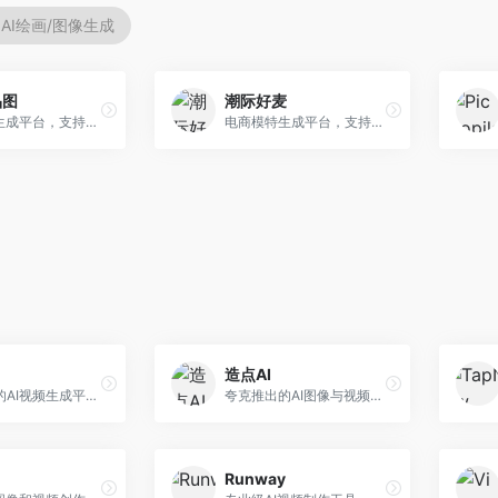
AI绘画/图像生成
品图
潮际好麦
AI商品图生成平台，支持模特换装和场景生成。面向电商卖家，提供商品上身效果展示、场景化商品图生成等服务，电商营销效果显著。
电商模特生成平台，支持AI虚拟模特创作。面向服装和配饰电商，提供模特试穿、商品展示、营销素材生成等服务，模特形象可定制。
造点AI
快手推出的AI视频生成平台，支持文生视频和图生视频，可生成长达2分钟的高质量视频内容。面向短视频创作者和营销人员，操作简便，生成效果逼真，适合商业推广和创意表达。
夸克推出的AI图像与视频创作平台。面向普通用户和内容创作者，提供文生图、文生视频等功能，操作简便，与夸克生态深度整合。
Runway