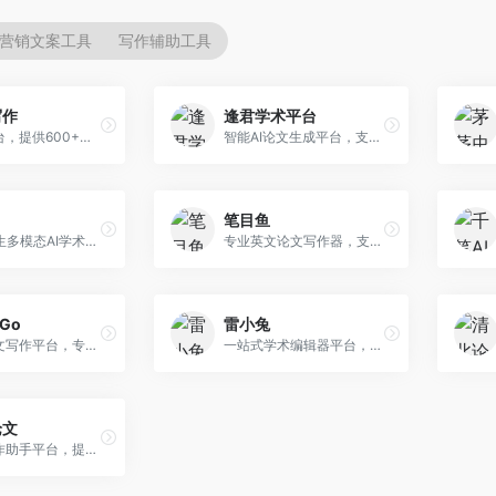
营销文案工具
写作辅助工具
写作
逢君学术平台
AI写作平台，提供600+写作模板。面向学生、职场人士和内容创作者，支持论文、公文、营销文案等多种文体，模板丰富，一键生成，写作效率大幅提升。
智能AI论文生成平台，支持查重检测。面向高校学生和研究人员，提供论文选题、内容生成、查重修改等一站式服务，学术写作流程完整。
笔目鱼
文科研究生多模态AI学术写作平台。面向文科研究生和社科研究者，提供文献综述、理论分析、定性研究辅助等服务，文科研究方法论支持完善。
专业英文论文写作器，支持学术论文全流程。面向留学生和国际期刊投稿者，提供英文论文撰写、润色、格式调整等服务，学术英语表达规范。
rGo
雷小兔
AI学术论文写作平台，专注于理工科领域的逻辑构建。面向理工科研究生和科研工作者，提供公式编辑、数据分析、论文结构优化等服务，理工科写作逻辑严谨。
一站式学术编辑器平台，覆盖论文写作全流程。面向高校学生和科研人员，提供选题分析、文献检索、论文生成、查重降重等服务，操作流程清晰，学术写作效率显著提升。
论文
AI论文写作助手平台，提供智能化学术写作支持。面向高校学生，支持多种论文类型生成，提供参考文献管理和格式规范服务，操作流程简单。