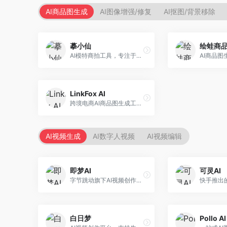
AI商品图生成
AI图像增强/修复
AI抠图/背景移除
摹小仙
绘蛙商
AI模特商拍工具，专注于服装电商。面向服装电商卖家，提供虚拟模特试穿、商品展示图生成等服务，模特形象多样，拍摄成本低。
LinkFox AI
跨境电商AI商品图生成工具。面向跨境电商卖家，支持多语言商品图生成、模特替换、场景优化等服务，适配海外电商平台需求。
AI视频生成
AI数字人视频
AI视频编辑
即梦AI
可灵AI
字节跳动旗下AI视频创作平台，支持多模态内容生成。面向内容创作者和营销人员，提供文生视频、图生视频、智能剪辑等功能，中文理解能力强，创作效率高。
白日梦
Pollo AI