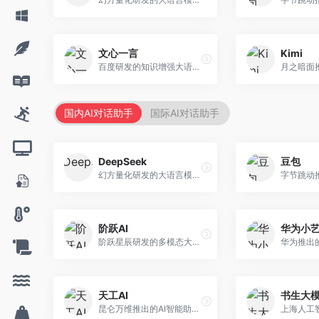
文心一言
Kimi
百度研发的知识增强大语言模型，深度融合百度知识图谱和搜索能力。面向中文用户，提供知识问答、文本创作、逻辑推理等服务，中文语境理解准确，知识覆盖面广。
国内AI对话助手
国际AI对话助手
DeepSeek
豆包
幻方量化研发的大语言模型平台，专注于深度推理和代码生成能力。面向开发者、研究人员和技术爱好者，提供强大的逻辑推理和数学计算功能，开源生态完善，API接口友好。
阶跃AI
华为小
阶跃星辰研发的多模态大模型平台，支持文本、图像、视频的综合理解与生成。面向创作者和企业客户，提供内容创作、智能分析等服务，多模态能力突出。
天工AI
书生大
昆仑万维推出的AI智能助手，集成搜索、对话、创作等多种能力。面向普通用户和内容创作者，支持联网搜索、文本生成、图像理解等功能，响应速度快，免费使用。