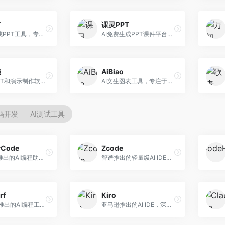
T
课灵PPT
AI一键生成PPT工具，专注于快速演示文稿制作。面向职场人士，支持主题输入、内容生成、模板套用等功能，PPT生成速度快，适合紧急制作场景。
AI免费生成PPT课件平台，专注于教育场景。面向教师和教育工作者，提供课件生成、教学设计、模板选择等服务，教育适配性强。
演
AiBiao
万兴AI PPT和演示制作软件，整合视频演示功能。面向职场人士和教育工作者，提供PPT生成、演示录制、视频制作等服务，演示功能完善。
AI文生图表工具，专注于数据可视化展示。面向数据分析师和职场人士，提供图表生成、数据可视化、PPT嵌入等服务，数据展示专业。
代码开发
AI测试工具
yCode
Zcode
长亭科技推出的AI编程助手，专注于安全开发。面向开发者，提供代码生成、安全检测、漏洞修复等服务，安全开发能力强。
智谱推出的轻量级AI IDE，基于GLM模型。面向开发者，提供智能代码补全、代码生成、错误检测等服务，中文编程支持好。
rf
Kiro
Codeium推出的AI编程工具，专注于代码智能辅助。面向开发者，提供代码补全、代码生成、代码解释等服务，多语言支持完善。
亚马逊推出的AI IDE，深度整合AWS云服务。面向AWS开发者，提供代码生成、云服务集成、部署自动化等服务，与AWS生态无缝衔接。