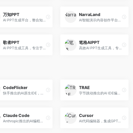
万知PPT
NarraLand
AI PPT生成平台，整合知识库与创作功能。面向职场人士，支持内容检索、PPT生成、设计优化等服务，知识整合能力强。
AI智能演示内容创作平台，专注于叙事演示。面向内容创作者，提供故事创作、演示生成、动画设计等服务，演示内容生动有趣。
歌者PPT
笔格AIPPT
AI PPT生成工具，专注于演示文稿智能创作。面向职场人士，支持主题输入、内容生成、设计美化等功能，PPT制作效率高。
高效AI PPT生成工具，专注于演示文稿智能创作。面向职场人士，支持主题输入、内容生成、设计美化等功能，PPT制作效率高。
CodeFlicker
TRAE
快手推出的AI原生IDE，专注于短视频相关开发。面向快手生态开发者，提供代码生成、调试辅助等服务，与快手开发生态深度整合。
字节跳动推出的AI IDE编程工具，深度集成大模型能力。面向开发者，提供智能代码补全、代码解释、重构优化等服务，编程效率显著提升。
Claude Code
Cursor
Anthropic推出的AI编程工具，基于Claude模型。面向开发者，提供代码生成、代码审查、调试辅助等服务，代码质量高，推理能力强。
AI代码编辑器，集成GPT-4模型，专注于智能编程辅助。面向开发者，提供代码生成、代码解释、错误修复等服务，编程体验流畅，开发效率高。