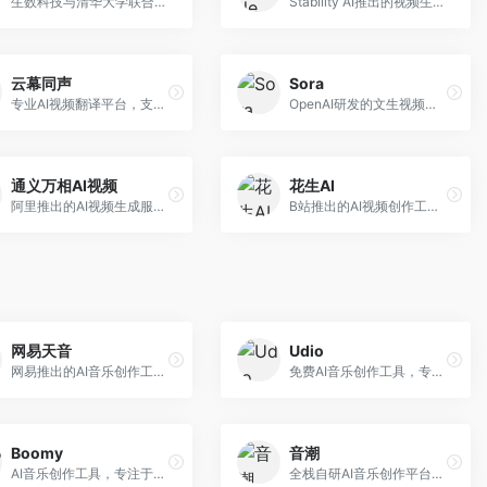
生数科技与清华大学联合研发的AI视频生成大模型。面向视频创作者和内容生产者，支持文生视频、图生视频，视频质量高，物理运动理解准确，国产视频生成领先工具。
Stability AI推出的视频生成模型，开源可部署。面向开发者和专业创作者，支持视频生成、视频编辑等功能，开源生态完善，定制化程度高。
云幕同声
Sora
专业AI视频翻译平台，支持视频多语言配音和字幕生成。面向跨境电商和内容出海从业者，提供视频翻译、配音、字幕生成等服务，多语言支持完善。
OpenAI研发的文生视频大模型，可根据文字描述生成长达60秒的高清视频。面向影视创作者、广告从业者和内容生产者，视频连贯性强，物理世界理解准确，代表了AI视频生成的最高水平。
通义万相AI视频
花生AI
阿里推出的AI视频生成服务，整合图像与视频创作能力。面向电商和营销从业者，支持商品视频生成、营销视频制作等服务，商业应用场景丰富。
B站推出的AI视频创作工具，专注于短视频内容生成。面向B站创作者，支持视频生成、视频编辑等功能，与B站平台深度整合，创作效率高。
网易天音
Udio
网易推出的AI音乐创作工具，支持作词、作曲与编曲。面向音乐爱好者和独立音乐人，提供歌词生成、旋律创作、编曲制作等服务，与网易云音乐生态深度整合。
免费AI音乐创作工具，专注于高质量音乐生成。面向音乐创作者和内容制作者，支持多种音乐风格生成，音质专业，创作自由度高，适合专业音乐制作场景。
Boomy
音潮
AI音乐创作工具，专注于快速音乐生成与发布。面向音乐爱好者和业余创作者，支持一键生成原创音乐，可直接发布到音乐平台，创作门槛低。
全栈自研AI音乐创作平台，支持从创作到发布的完整流程。面向独立音乐人和音乐工作室，提供作词作曲、编曲混音、音乐发布等服务，创作工具专业。