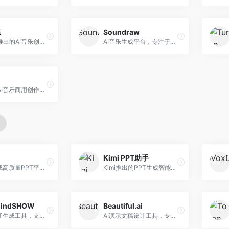
乐
Soundraw
字节跳动推出的AI音乐创作平台，支持多风格音乐生成。面向内容创作者和音乐爱好者，提供歌词创作、旋律生成、编曲制作等服务，创作效率高，适合短视频配乐。
AI音乐生成平台，专注于免版税音乐创作。面向视频创作者和内容制作者，提供背景音乐生成、音乐定制等服务，音乐版权清晰，适合视频配乐场景。
昆仑万维AI音乐商用创作平台，专注于商业音乐授权。面向企业和商业用户，提供版权音乐生成、商用授权等服务，音乐版权清晰，商业应用安全。
Kimi PPT助手
AI快速生成高质量PPT平台，支持主题定制。面向职场人士和学生，提供一键生成、模板选择、内容优化等服务，PPT制作速度快，设计质量高。
Kimi推出的PPT生成智能体，整合长文本处理能力。面向职场人士和学生，支持文档解析、PPT生成、内容优化等服务，与Kimi生态深度整合。
indSHOW
Beautiful.ai
AI在线PPT生成工具，支持思维导图转PPT。面向职场人士，提供思维导图导入、PPT生成、模板选择等服务，思维导图转PPT效率高。
AI演示文稿设计工具，专注于自动化设计排版。面向职场人士，提供智能排版、模板选择、设计优化等服务，设计美观度高。