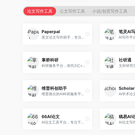
论文写作工具
公文写作工具
小说/创意写作工具
Paperpal
笔灵AI
英文论文写作助手，专注于学术英语润色。面向需要发表国际期刊的研究者，提供语法检查、学术表达优化、格式规范等服务，英语表达地道专业。
掌桥科研
社研通
科研服务平台，依托3亿+真实文献数据库。面向学术研究者和学生，提供文献检索、论文写作、科研数据分析等服务，文献资源丰富，学术支持专业。
维普科创助手
Schola
维普推出的AI科研服务平台，整合学术资源与智能写作。面向科研人员和高校师生，提供文献检索、论文写作、查重检测等一站式服务，学术资源权威可靠。
66AI论文
稿易AI
AI论文工具平台，专注于高质量低查重论文生成。面向大学生和研究生，提供论文写作、降重修改等服务，生成内容原创度高，查重率低。