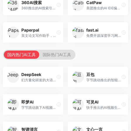
360AI搜索
CatPaw
360推出的AI搜索引擎，专注于安全智能搜索。面向普通用户，提供智能问答、网页搜索、内容整理等服务，安全防护能力强。
美团推出的AI IDE编程工具，专注于本地开发生态。面向开发者，提供智能代码补全、代码生成、项目管理等服务，本地开发体验好。
Paperpal
fast.ai
英文论文写作助手，专注于学术英语润色。面向需要发表国际期刊的研究者，提供语法检查、学术表达优化、格式规范等服务，英语表达地道专业。
免费开源深度学习网站，专注于实用AI教学。面向开发者，提供免费深度学习课程、实战项目、代码库等资源，学习门槛低。
国内热门AI工具
国际热门AI工具
DeepSeek
豆包
幻方量化研发的大语言模型平台，专注于深度推理和代码生成能力。面向开发者、研究人员和技术爱好者，提供强大的逻辑推理和数学计算功能，开源生态完善，API接口友好。
字节跳动推出的智能对话助手平台，提供文本创作、知识问答、英语学习等多种AI服务。面向普通用户和内容创作者，支持多轮对话和文件解析，免费使用，响应速度快，中文理解能力强。
即梦AI
可灵AI
字节跳动旗下AI视频创作平台，支持多模态内容生成。面向内容创作者和营销人员，提供文生视频、图生视频、智能剪辑等功能，中文理解能力强，创作效率高。
快手推出的AI视频生成平台，支持文生视频和图生视频，可生成长达2分钟的高质量视频内容。面向短视频创作者和营销人员，操作简便，生成效果逼真，适合商业推广和创意表达。
智谱清言
文心一言