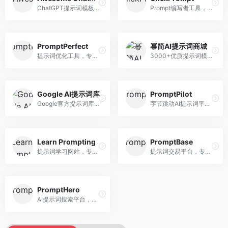
ChatGPT提示词模板库，专注于实用提示词收集。面向ChatGPT用户，提供提示词模板、使用场景、效果展示等资源，模板实用性强。
Prompt编写者工具，专注于提示词创作辅助。面向提示词创作者，提供提示词编辑、测试、分享等服务，创作工具完善。
PromptPerfect
幂简AI提示词商城
提示词优化工具，专注于提示词质量提升。面向AI用户，提供提示词优化、效果测试、版本对比等服务，提示词优化专业。
3000+优质提示词模板平台，专注于中文提示词。面向中文AI用户，提供提示词模板、分类检索、一键使用等服务，中文提示词丰富。
Google AI提示词库
PromptPilot
Google官方提示词库，专注于Gemini模型优化。面向开发者，提供官方提示词指南、最佳实践、示例代码等资源，权威性强。
字节跳动AI提示词平台，专注于提示词优化与管理。面向AI用户，提供提示词优化、效果测试、团队协作等服务，企业级功能完善。
Learn Prompting
PromptBase
提示词学习网站，专注于提示词工程教育。面向AI学习者，提供提示词教程、最佳实践、案例研究等资源，教学内容系统。
提示词交易平台，专注于高质量提示词买卖。面向AI创作者，提供提示词交易、模板购买、创作者收益等服务，提示词质量高。
PromptHero
AI提示词搜索平台，整合多种AI工具提示词资源。面向AI创作者，提供提示词搜索、模板库、社区分享等服务，提示词资源丰富。