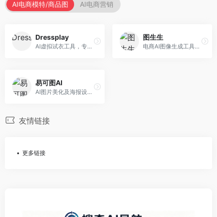
AI电商模特/商品图
AI电商营销
Dressplay
图生生
AI虚拟试衣工具，专注于服装电商体验。面向服装电商，提供虚拟试穿、尺码推荐、穿搭建议等服务，试衣体验真实。
电商AI图像生成工具，专注于商品图创作。面向电商卖家，提供商品图生成、背景替换、批量处理等服务，商品图质量高。
易可图AI
AI图片美化及海报设计平台，专注于电商视觉设计。面向电商卖家，提供图片美化、海报设计、营销素材等服务，设计效率高。
友情链接
更多链接