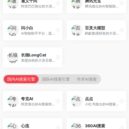
通义千问
腾讯元宝
阿里巴巴推出的大语言模型平台，提供对话问答、文档处理、图像理解、代码编写等全方位AI服务。面向企业用户和个人开发者，集成阿里云生态，支持多模态交互，企业级安全保障。
腾讯推出的AI智能助手，整合微信生态和腾讯云服务。面向普通用户和企业客户，支持文档解析、图像理解、联网搜索等功能，与腾讯产品无缝衔接，办公协作便捷。
问小白
百灵大模型
AI智能助手平台，提供知识问答、文本创作、文档处理等服务。面向普通用户和职场人士，操作简便，响应速度快，支持多场景应用。
蚂蚁集团研发的大语言模型平台，专注于金融科技和企业服务。面向金融机构和企业客户，提供智能客服、风险分析、文档处理等服务，金融场景理解深入。
长猫LongCat
美团自研的大语言模型对话平台，专注于本地生活服务场景。面向美团生态用户，提供智能推荐、服务问答等功能，本地生活知识覆盖全面。
国内AI搜索引擎
国际AI搜索引擎
学术AI搜索
夸克AI
点点
阿里推出的AI搜索助手，整合搜索与AI功能。面向年轻用户，提供智能搜索、文档处理、学习辅助等服务，与夸克生态深度整合。
小红书推出的AI搜索应用，专注于生活方式内容搜索。面向小红书用户，提供生活攻略、消费决策、内容推荐等服务，生活方式内容丰富。
心流
360AI搜索