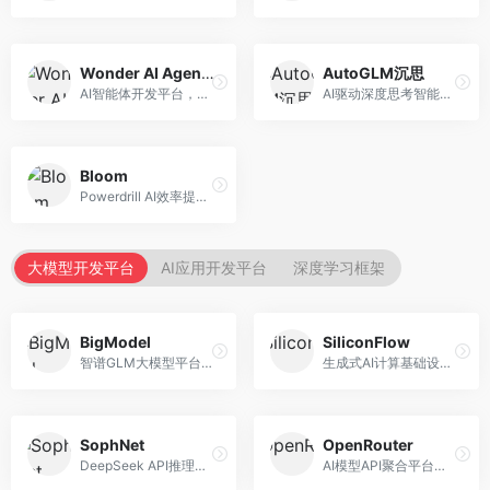
Wonder AI Agents
AutoGLM沉思
AI智能体开发平台，专注于低代码智能体创建。面向开发者，提供可视化开发、模板库、部署服务等功能，开发门槛低。
AI驱动深度思考智能体，专注于复杂推理任务。面向高级用户，提供深度分析、逻辑推理、决策支持等服务，推理能力强。
Bloom
Powerdrill AI效率提升平台，专注于企业智能化。面向企业用户，提供智能体创建、流程自动化、数据分析等服务，企业效率提升显著。
大模型开发平台
AI应用开发平台
深度学习框架
BigModel
SiliconFlow
智谱GLM大模型平台，提供API调用与模型服务。面向开发者和企业用户，提供GLM系列模型API、微调服务、应用开发工具等，开源生态完善。
生成式AI计算基础设施平台，专注于模型推理服务。面向开发者和企业，提供多模型API、高性能推理、成本优化等服务，推理性价比高。
SophNet
OpenRouter
DeepSeek API推理平台，专注于DeepSeek模型服务。面向开发者，提供DeepSeek模型API、高性能推理、低成本服务，推理效率高。
AI模型API聚合平台，整合多种主流大模型。面向开发者，提供统一API接口、模型对比、成本优化等服务，模型选择灵活。