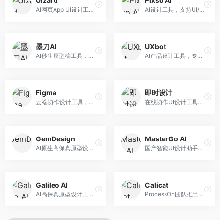
Uizard
Pixso AI
AI网页App UI设计工具，专注于快速界面生成。面向产品经理和设计师，提供线框图转UI、界面生成、设计优化等服务，设计速度快。
AI设计工具，支持UI/UX设计全流程。面向设计师和产品团队，提供界面生成、设计优化、协作评审等服务，国产替代方案，团队协作便捷。
墨刀AI
UXbot
AI秒生原型稿工具，专注于快速原型设计。面向产品经理和设计师，提供原型生成、交互设计、团队协作等服务，原型制作效率高。
AI产品设计工具，专注于用户体验优化。面向UX设计师，提供用户研究、设计建议、可用性测试等服务，UX设计支持完善。
Figma
即时设计
云端协作设计工具，整合AI设计辅助功能。面向UI/UX设计师和产品团队，提供界面设计、原型制作、团队协作等服务，协作功能强大，是UI设计领域的标杆产品。
在线协作UI设计工具，整合AI设计功能。面向设计师和产品团队，提供界面设计、原型制作、设计资源库等服务，国产协作设计平台。
GemDesign
MasterGo AI
AI原生高保真原型设计工具，专注于智能设计生成。面向设计师，提供界面生成、设计优化、原型制作等服务，设计自动化程度高。
国产智能UI设计助手，专注于界面设计自动化。面向UI设计师，提供界面生成、组件设计、设计系统构建等服务，中文用户适配性好。
Galileo AI
Calicat
AI高保真原型设计工具，专注于UI界面生成。面向设计师和产品团队，提供界面生成、交互设计、设计优化等服务，界面质量高。
ProcessOn团队推出的产设研协作平台，整合设计与协作功能。面向产品团队，提供设计协作、文档管理、团队沟通等服务，产研协作便捷。