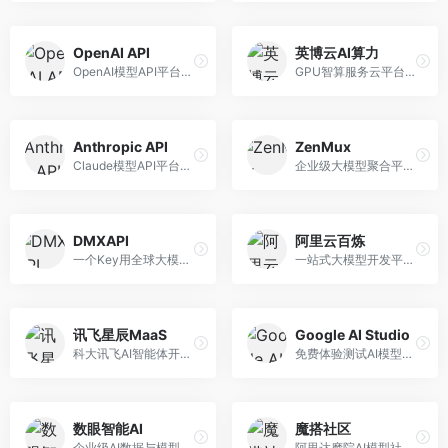
OpenAI API
英博云AI算力
OpenAI模型API平台，提供GPT系列模型服务。面向开发者，提供模型API、微调服务、Assistants API等，是AI开发领域的基础设施。
GPU智算服务云平台，专注于AI算力租赁。面向AI研究者和企业，提供GPU租赁、模型训练、推理服务等，算力资源丰富。
Anthropic API
ZenMux
Claude模型API平台，专注于安全可靠的AI服务。面向开发者，提供Claude系列模型API、安全特性、企业级服务等，API质量高。
企业级大模型聚合平台，专注于企业AI服务。面向企业用户，提供多模型管理、安全合规、成本优化等服务，企业级功能完善。
DMXAPI
阿里云百炼
一个Key用全球大模型的聚合平台。面向开发者，提供多模型统一API、简化接入、成本控制等服务，接入便捷。
一站式大模型开发平台，深度整合阿里云服务。面向企业开发者和AI团队，提供模型训练、微调、部署、应用开发等全流程服务，企业级功能完善。
讯飞星辰MaaS
Google AI Studio
科大讯飞AI智能体开发平台，专注于企业级模型服务。面向企业用户，提供模型调用、智能体创建、行业解决方案等服务，中文能力突出。
免费体验测试AI模型的平台，深度整合Google生态。面向开发者和研究者，提供Gemini模型体验、API密钥管理、提示词测试等服务，免费使用。
数眼智能AI
魔搭社区
企业级AI数据与模型服务平台，专注于数据驱动AI。面向企业用户，提供数据管理、模型训练、部署服务等，数据治理能力强。
阿里达摩院AI模型社区，专注于中文AI生态。面向中文开发者，提供开源模型、数据集、开发工具等资源，中文模型丰富。