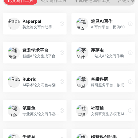
论文写作工具
公文写作工具
小说/创意写作工具
营销文案
Paperpal
笔灵AI写作
英文论文写作助手，专注于学术英语润色。面向需要发表国际期刊的研究者，提供语法检查、学术表达优化、格式规范等服务，英语表达地道专业。
AI写作平台，提供600+写作模板。面向学生、职场人士和内容创作者，支持论文、公文、营销文案等多种文体，模板丰富，一键生成，写作效率大幅提升。
逢君学术平台
茅茅虫
智能AI论文生成平台，支持查重检测。面向高校学生和研究人员，提供论文选题、内容生成、查重修改等一站式服务，学术写作流程完整。
一站式AI论文写作助手，覆盖学术写作全场景。面向高校学生和科研人员，提供开题报告、文献综述、论文正文等写作服务，支持多学科多类型论文，操作简便。
Rubriq
掌桥科研
AI学术论文润色与翻译平台。面向国际期刊投稿者，提供论文润色、翻译、格式调整等服务，支持多语言，学术表达专业规范。
科研服务平台，依托3亿+真实文献数据库。面向学术研究者和学生，提供文献检索、论文写作、科研数据分析等服务，文献资源丰富，学术支持专业。
笔目鱼
社研通
专业英文论文写作器，支持学术论文全流程。面向留学生和国际期刊投稿者，提供英文论文撰写、润色、格式调整等服务，学术英语表达规范。
文科研究生多模态AI学术写作平台。面向文科研究生和社科研究者，提供文献综述、理论分析、定性研究辅助等服务，文科研究方法论支持完善。
千笔AI
维普科创助手