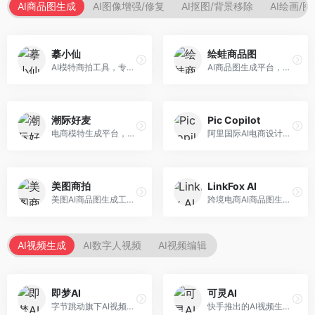
AI商品图生成
AI图像增强/修复
AI抠图/背景移除
AI绘画/
摹小仙
绘蛙商品图
AI模特商拍工具，专注于服装电商。面向服装电商卖家，提供虚拟模特试穿、商品展示图生成等服务，模特形象多样，拍摄成本低。
AI商品图生成平台，支持模特换装和场景生成。面向电商卖家，提供商品上身效果展示、场景化商品图生成等服务，电商营销效果显著。
潮际好麦
Pic Copilot
电商模特生成平台，支持AI虚拟模特创作。面向服装和配饰电商，提供模特试穿、商品展示、营销素材生成等服务，模特形象可定制。
阿里国际AI电商设计工具，专注于跨境电商。面向跨境电商卖家，提供商品图优化、营销海报生成、多语言适配等服务，海外市场适配性强。
美图商拍
LinkFox AI
美图AI商品图生成工具，整合美图生态。面向电商卖家，提供商品图美化、模特替换、场景生成等服务，移动端操作便捷。
跨境电商AI商品图生成工具。面向跨境电商卖家，支持多语言商品图生成、模特替换、场景优化等服务，适配海外电商平台需求。
AI视频生成
AI数字人视频
AI视频编辑
即梦AI
可灵AI
字节跳动旗下AI视频创作平台，支持多模态内容生成。面向内容创作者和营销人员，提供文生视频、图生视频、智能剪辑等功能，中文理解能力强，创作效率高。
快手推出的AI视频生成平台，支持文生视频和图生视频，可生成长达2分钟的高质量视频内容。面向短视频创作者和营销人员，操作简便，生成效果逼真，适合商业推广和创意表达。