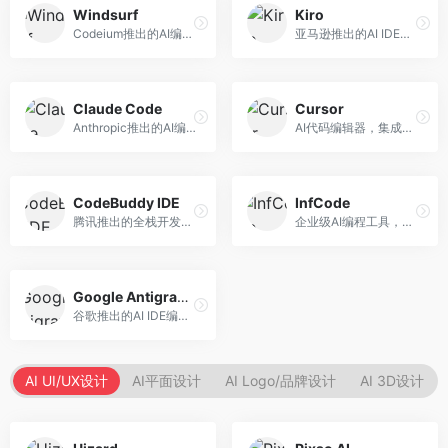
Windsurf
Kiro
Codeium推出的AI编程工具，专注于代码智能辅助。面向开发者，提供代码补全、代码生成、代码解释等服务，多语言支持完善。
亚马逊推出的AI IDE，深度整合AWS云服务。面向AWS开发者，提供代码生成、云服务集成、部署自动化等服务，与AWS生态无缝衔接。
Claude Code
Cursor
Anthropic推出的AI编程工具，基于Claude模型。面向开发者，提供代码生成、代码审查、调试辅助等服务，代码质量高，推理能力强。
AI代码编辑器，集成GPT-4模型，专注于智能编程辅助。面向开发者，提供代码生成、代码解释、错误修复等服务，编程体验流畅，开发效率高。
CodeBuddy IDE
InfCode
腾讯推出的全栈开发AI IDE，整合腾讯云服务。面向开发者，提供代码生成、调试辅助、部署服务等功能，与腾讯云生态深度整合。
企业级AI编程工具，专注于团队协作开发。面向企业开发团队，提供代码生成、代码审查、团队协作等服务，企业级功能完善。
Google Antigravity
谷歌推出的AI IDE编程智能体，整合Google Cloud服务。面向谷歌生态开发者，提供智能编程辅助、云服务集成等功能。
AI UI/UX设计
AI平面设计
AI Logo/品牌设计
AI 3D设计