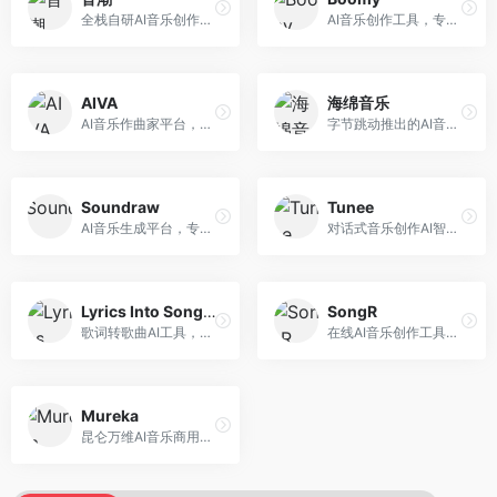
全栈自研AI音乐创作平台，支持从创作到发布的完整流程。面向独立音乐人和音乐工作室，提供作词作曲、编曲混音、音乐发布等服务，创作工具专业。
AI音乐创作工具，专注于快速音乐生成与发布。面向音乐爱好者和业余创作者，支持一键生成原创音乐，可直接发布到音乐平台，创作门槛低。
AIVA
海绵音乐
AI音乐作曲家平台，专注于古典和影视配乐创作。面向影视制作人和游戏开发者，提供原创音乐生成、配乐定制等服务，音乐风格专业，适合影视游戏配乐。
字节跳动推出的AI音乐创作平台，支持多风格音乐生成。面向内容创作者和音乐爱好者，提供歌词创作、旋律生成、编曲制作等服务，创作效率高，适合短视频配乐。
Soundraw
Tunee
AI音乐生成平台，专注于免版税音乐创作。面向视频创作者和内容制作者，提供背景音乐生成、音乐定制等服务，音乐版权清晰，适合视频配乐场景。
对话式音乐创作AI智能体，支持自然语言交互创作。面向音乐爱好者，通过对话方式完成音乐创作，交互体验友好，创作过程直观。
Lyrics Into Song AI
SongR
歌词转歌曲AI工具，支持将歌词转化为完整歌曲。面向歌词创作者和音乐爱好者，提供歌词谱曲、编曲制作等服务，歌词音乐化效率高。
在线AI音乐创作工具，支持歌词与旋律一体化生成。面向内容创作者和音乐爱好者，提供歌词创作、旋律生成、音乐制作等服务，操作简便，创作速度快。
Mureka
昆仑万维AI音乐商用创作平台，专注于商业音乐授权。面向企业和商业用户，提供版权音乐生成、商用授权等服务，音乐版权清晰，商业应用安全。