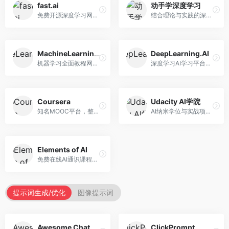
fast.ai
动手学深度学习
免费开源深度学习网站，专注于实用AI教学。面向开发者，提供免费深度学习课程、实战项目、代码库等资源，学习门槛低。
结合理论与实践的深度学习教材，专注于代码驱动学习。面向学生和开发者，提供深度学习理论、代码实现、练习题等资源，学习体验好。
MachineLearningMastery
DeepLearning.AI
机器学习全面教程网站，专注于实用技能教学。面向开发者，提供机器学习算法、Python实现、项目实战等教程，实用性强。
深度学习AI学习平台，由吴恩达创立。面向AI学习者，提供深度学习专项课程、AI新闻、技术社区等资源，课程质量权威。
Coursera
Udacity AI学院
知名MOOC平台，整合全球顶尖大学课程资源。面向学习者，提供AI、机器学习、深度学习等课程，证书认可度高，课程质量专业。
AI纳米学位与实战项目平台，专注于职业导向学习。面向AI从业者，提供机器学习、深度学习、计算机视觉等纳米学位，项目实战性强。
Elements of AI
免费在线AI通识课程，专注于AI基础知识普及。面向普通大众，提供AI概念、原理、应用等入门知识，语言通俗易懂。
提示词生成/优化
图像提示词
Awesome ChatGPT Prompts
ClickPrompt