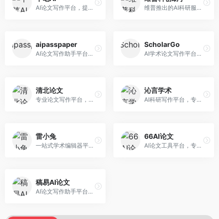
AI论文写作平台，提供无限改稿服务。面向高校学生和学术研究者，支持论文选题、大纲生成、内容撰写、查重修改等全流程服务，改稿次数不限，服务质量有保障。
维普推出的AI科研服务平台，整合学术资源与智能写作。面向科研人员和高校师生，提供文献检索、论文写作、查重检测等一站式服务，学术资源权威可靠。
aipasspaper
ScholarGo
AI论文写作助手平台，提供智能化的学术写作支持。面向大学生和研究人员，支持多种学科论文生成，提供参考文献管理和格式规范服务，写作效率高。
AI学术论文写作平台，专注于理工科领域的逻辑构建。面向理工科研究生和科研工作者，提供公式编辑、数据分析、论文结构优化等服务，理工科写作逻辑严谨。
清北论文
沁言学术
专业论文写作平台，依托高校学术资源。面向本科生和研究生，提供论文指导、写作辅助、查重检测等服务，学术规范性强，适合追求高质量论文的用户。
AI科研写作平台，专注于学术研究辅助。面向研究生和科研工作者，提供文献分析、研究方法指导、论文撰写等服务，学术资源丰富，研究支持全面。
雷小兔
66AI论文
一站式学术编辑器平台，覆盖论文写作全流程。面向高校学生和科研人员，提供选题分析、文献检索、论文生成、查重降重等服务，操作流程清晰，学术写作效率显著提升。
AI论文工具平台，专注于高质量低查重论文生成。面向大学生和研究生，提供论文写作、降重修改等服务，生成内容原创度高，查重率低。
稿易AI论文
AI论文写作助手平台，提供智能化学术写作支持。面向高校学生，支持多种论文类型生成，提供参考文献管理和格式规范服务，操作流程简单。