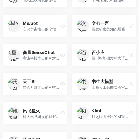
Me.bot
文心一言
心识宇宙推出的个性化AI伴侣，专注于情感交互和个人助理服务。面向个人用户，支持日程管理、情感陪伴、知识问答等功能，交互体验人性化。
百度研发的知识增强大语言模型，深度融合百度知识图谱和搜索能力。面向中文用户，提供知识问答、文本创作、逻辑推理等服务，中文语境理解准确，知识覆盖面广。
商量SenseChat
百小应
商汤科技推出的AI对话平台，结合计算机视觉和自然语言处理技术。面向企业用户和开发者，支持多模态交互，视觉理解能力强，适合智能客服和内容创作场景。
百川智能研发的大语言模型助手，专注于中文理解和生成。面向中文用户，提供知识问答、文本创作、代码辅助等服务，模型参数规模大，中文表达流畅自然。
天工AI
书生大模型
昆仑万维推出的AI智能助手，集成搜索、对话、创作等多种能力。面向普通用户和内容创作者，支持联网搜索、文本生成、图像理解等功能，响应速度快，免费使用。
上海人工智能实验室研发的开源大模型系列，支持多尺度和多模态。面向研究机构和开发者，开源生态完善，学术研究背景深厚，适合科研和定制开发。
讯飞星火
Kimi
科大讯飞研发的认知智能大模型，深度融合语音识别和自然语言处理技术。面向企业用户和教育领域，提供语音交互、文档处理、代码生成等服务，中文语音识别准确率高。
月之暗面推出的AI智能助手，核心优势在于超长文本处理能力，支持20万字以上文档分析。面向学术研究者、职场人士和内容创作者，提供文档解读、PPT生成、联网搜索等综合服务。