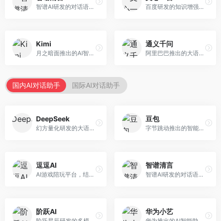
智谱AI研发的对话语言模型，支持中英双语交互。面向中文用户和开发者，提供知识问答、代码编写、文档解读等服务，开源生态完善，学术研究背景深厚。
百度研发的知识增强大语言模型，深度融合百度知识图谱和搜索能力。面向中文用户，提供知识问答、文本创作、逻辑推理等服务，中文语境理解准确，知识覆盖面广。
Kimi
通义千问
月之暗面推出的AI智能助手，核心优势在于超长文本处理能力，支持20万字以上文档分析。面向学术研究者、职场人士和内容创作者，提供文档解读、PPT生成、联网搜索等综合服务。
阿里巴巴推出的大语言模型平台，提供对话问答、文档处理、图像理解、代码编写等全方位AI服务。面向企业用户和个人开发者，集成阿里云生态，支持多模态交互，企业级安全保障。
国内AI对话助手
国际AI对话助手
DeepSeek
豆包
幻方量化研发的大语言模型平台，专注于深度推理和代码生成能力。面向开发者、研究人员和技术爱好者，提供强大的逻辑推理和数学计算功能，开源生态完善，API接口友好。
字节跳动推出的智能对话助手平台，提供文本创作、知识问答、英语学习等多种AI服务。面向普通用户和内容创作者，支持多轮对话和文件解析，免费使用，响应速度快，中文理解能力强。
逗逗AI
智谱清言
AI游戏陪玩平台，结合游戏理解和自然语言交互技术。面向游戏玩家，提供游戏攻略、陪玩互动、社交聊天等服务，游戏知识丰富，互动体验有趣。
智谱AI研发的对话语言模型，支持中英双语交互。面向中文用户和开发者，提供知识问答、代码编写、文档解读等服务，开源生态完善，学术研究背景深厚。
阶跃AI
华为小艺
阶跃星辰研发的多模态大模型平台，支持文本、图像、视频的综合理解与生成。面向创作者和企业客户，提供内容创作、智能分析等服务，多模态能力突出。
华为推出的AI智能助手网页端，深度整合鸿蒙生态和华为云服务。面向华为设备用户，支持语音交互、智能问答、设备控制等功能，与华为硬件生态无缝衔接。