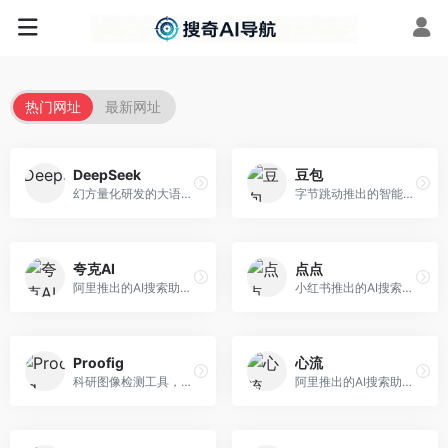
热门网址
最新网址
DeepSeek
豆包
幻方量化研发的大语言模型平台，专注于深度推理和代码生成能力。面向开发者、研究人员和技术爱好者，提供强大的逻辑推理和数学计算功能，开源生态完善，API接口友好。
字节跳动推出的智能对话助手平台，提供文本创作、知识问答、英语学习等多种AI服务。面向普通用户和内容创作者，支持多轮对话和文件解析，免费使用，响应速度快，中文理解能力强。
夸克AI
点点
阿里推出的AI搜索助手，整合搜索与AI功能。面向年轻用户，提供智能搜索、文档处理、学习辅助等服务，与夸克生态深度整合。
小红书推出的AI搜索应用，专注于生活方式内容搜索。面向小红书用户，提供生活攻略、消费决策、内容推荐等服务，生活方式内容丰富。
Proofig
心流
科研图像检测工具，专注于学术图像完整性验证。面向科研人员，提供图像检测、重复分析、报告生成等服务，学术检测专业。
阿里推出的AI搜索助手，专注于智能信息获取。面向普通用户，提供智能搜索、内容整理、知识问答等服务，与阿里生态深度整合。