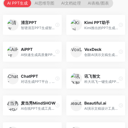
AI PPT生成
AI思维导图
AI文档处理
AI表格/图表
清言PPT
Kimi PPT助手
智谱清言PPT生成智能体，基于GLM大模型。面向智谱用户，支持对话生成PPT、内容优化等服务，与智谱生态深度整合。
Kimi推出的PPT生成智能体，整合长文本处理能力。面向职场人士和学生，支持文档解析、PPT生成、内容优化等服务，与Kimi生态深度整合。
AiPPT
VoxDeck
AI快速生成高质量PPT平台，支持主题定制。面向职场人士和学生，提供一键生成、模板选择、内容优化等服务，PPT制作速度快，设计质量高。
创新AI演示文稿生成工具，支持语音交互创作。面向职场人士，支持语音输入、PPT生成、内容优化等功能，语音创作体验便捷。
ChatPPT
讯飞智文
对话生成PPT平台，支持自然语言交互创作。面向职场人士和教育工作者，通过对话方式完成PPT制作，交互体验友好，创作过程直观。
科大讯飞一键生成PPT和Word工具，整合语音技术。面向职场人士，支持语音输入、文档生成、格式调整等功能，办公效率显著提升。
麦当秀MindSHOW
Beautiful.ai
AI在线PPT生成工具，支持思维导图转PPT。面向职场人士，提供思维导图导入、PPT生成、模板选择等服务，思维导图转PPT效率高。
AI演示文稿设计工具，专注于自动化设计排版。面向职场人士，提供智能排版、模板选择、设计优化等服务，设计美观度高。