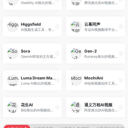
Stability AI推出的视频生成模型，开源可部署。面向开发者和专业创作者，支持视频生成、视频编辑等功能，开源生态完善，定制化程度高。
腾讯推出的AI视频生成工具，基于混元大模型。面向腾讯生态用户和内容创作者，支持文生视频、视频编辑等功能，与腾讯产品生态深度整合。
Higgsfield
云幕同声
AI视频生成工具，专注于高质量视频内容创作。面向视频创作者和营销人员，支持文生视频、视频编辑等功能，视频效果逼真，适合商业应用。
专业AI视频翻译平台，支持视频多语言配音和字幕生成。面向跨境电商和内容出海从业者，提供视频翻译、配音、字幕生成等服务，多语言支持完善。
Sora
Gen-2
OpenAI研发的文生视频大模型，可根据文字描述生成长达60秒的高清视频。面向影视创作者、广告从业者和内容生产者，视频连贯性强，物理世界理解准确，代表了AI视频生成的最高水平。
Runway推出的视频生成模型，专注于文生视频和视频风格转换。面向影视制作人和创意工作者，支持文本到视频、图像到视频等多种生成模式，视频质量专业级。
Luma Dream Machine
MochiAni
Luma AI推出的视频生成工具，专注于高质量视频创作。面向影视创作者和内容生产者，支持文生视频、图生视频，视频质量高，物理运动流畅自然。
AI动画视频创作工具，专注于动画内容生成。面向动画创作者和二次元内容生产者，支持动画风格视频生成，动画效果流畅，适合动漫内容创作。
花生AI
通义万相AI视频
B站推出的AI视频创作工具，专注于短视频内容生成。面向B站创作者，支持视频生成、视频编辑等功能，与B站平台深度整合，创作效率高。
阿里推出的AI视频生成服务，整合图像与视频创作能力。面向电商和营销从业者，支持商品视频生成、营销视频制作等服务，商业应用场景丰富。