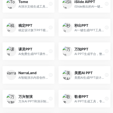
Tome
iSlide AIPPT
AI演示文稿生成工具，专注于故事化演示创作。面向创业者和营销人员，提供故事叙述、视觉设计、内容生成等服务，演示文稿叙事性强。
iSlide推出的AI一键设计精美PPT工具。面向PPT设计用户，提供模板库、内容生成、设计优化等服务，与iSlide插件深度整合。
稿定PPT
秒出PPT
稿定设计旗下PPT模板资源库，整合AI生成功能。面向设计师和职场人士，提供海量PPT模板、AI内容生成等服务，模板质量高。
AI一键生成PPT工具，专注于快速演示文稿制作。面向职场人士，支持主题输入、内容生成、模板套用等功能，PPT生成速度快，适合紧急制作场景。
课灵PPT
万知PPT
AI免费生成PPT课件平台，专注于教育场景。面向教师和教育工作者，提供课件生成、教学设计、模板选择等服务，教育适配性强。
AI PPT生成平台，整合知识库与创作功能。面向职场人士，支持内容检索、PPT生成、设计优化等服务，知识整合能力强。
NarraLand
美图AI PPT
AI智能演示内容创作平台，专注于叙事演示。面向内容创作者，提供故事创作、演示生成、动画设计等服务，演示内容生动有趣。
美图AI生成PPT设计工具，整合图像处理能力。面向设计师和职场人士，提供PPT生成、图片美化、设计优化等服务，视觉设计美观。
万兴智演
歌者PPT
万兴AI PPT和演示制作软件，整合视频演示功能。面向职场人士和教育工作者，提供PPT生成、演示录制、视频制作等服务，演示功能完善。
AI PPT生成工具，专注于演示文稿智能创作。面向职场人士，支持主题输入、内容生成、设计美化等功能，PPT制作效率高。