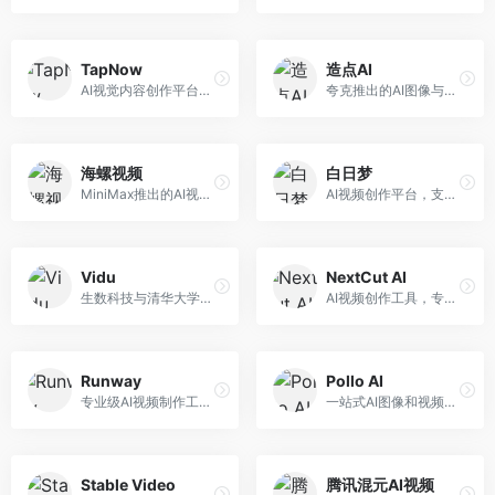
TapNow
造点AI
AI视觉内容创作平台，整合图像与视频生成能力。面向内容创作者，提供文生图、文生视频、智能编辑等服务，创作工具丰富，一站式体验便捷。
夸克推出的AI图像与视频创作平台。面向普通用户和内容创作者，提供文生图、文生视频等功能，操作简便，与夸克生态深度整合。
海螺视频
白日梦
MiniMax推出的AI视频生成工具，支持高质量视频创作。面向内容创作者，提供文生视频、视频编辑等功能，生成速度快，视频效果自然流畅。
AI视频创作平台，支持生成长达50分钟的长视频内容。面向长视频创作者和内容生产者，支持故事视频生成、视频编辑等功能，适合叙事性内容创作。
Vidu
NextCut AI
生数科技与清华大学联合研发的AI视频生成大模型。面向视频创作者和内容生产者，支持文生视频、图生视频，视频质量高，物理运动理解准确，国产视频生成领先工具。
AI视频创作工具，专注于智能剪辑和视频生成。面向视频创作者，提供智能剪辑、视频生成、特效添加等功能，剪辑效率高，适合快节奏内容生产。
Runway
Pollo AI
专业级AI视频制作工具，支持视频生成与编辑。面向影视制作人和创意工作者，提供文生视频、视频编辑、绿幕抠像等专业功能，视频处理能力强，适合专业创作场景。
一站式AI图像和视频创作平台，整合多种生成工具。面向内容创作者，提供文生图、文生视频、视频编辑等服务，创作工具全面，一站式体验便捷。
Stable Video
腾讯混元AI视频