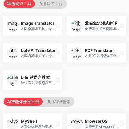
特色翻译工具
通用翻译平台
Image Translator
北极象沉浸式翻译
AI图像翻译工具，专注于图片文字翻译。面向设计师和电商从业者，提供图片文字识别、翻译、替换等服务，图像翻译效果好。
免费沉浸式网页翻译工具，专注于阅读体验。面向普通用户，提供网页双语翻译、文档翻译等服务，免费使用，翻译质量高。
Lufe AI Translator
PDF Translator
AI双语翻译扩展，专注于浏览器翻译场景。面向外语内容阅读者，提供网页双语翻译、划词翻译等服务，浏览器集成便捷。
AI PDF文档翻译平台，专注于文档本地化。面向商务人士，提供PDF翻译、格式保留、批量处理等服务，文档翻译专业。
bilin跨语言搜索
跨语言AI搜索翻译平台，专注于信息获取。面向研究者和内容创作者，提供跨语言搜索、内容翻译、信息整合等服务，跨语言检索能力强。
AI智能体开发平台
通用AI智能体
MyShell
BrowserOS
AI智能体开发与部署平台，专注于语音交互智能体。面向开发者，提供语音智能体创建、部署服务、社区分享等功能，语音交互能力强。
免费开源AI Agent浏览器，专注于浏览器自动化。面向开发者，提供浏览器控制、任务自动化、API接口等服务，开源免费。