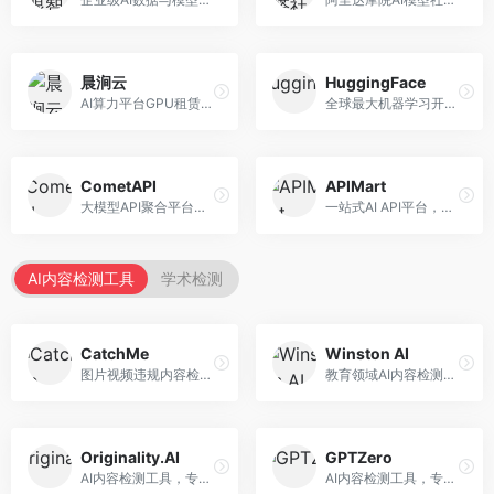
晨涧云
HuggingFace
AI算力平台GPU租赁服务，专注于弹性算力。面向开发者和研究者，提供GPU租赁、弹性调度、成本优化等服务，算力灵活。
全球最大机器学习开源社区，整合模型库与开发工具。面向AI研究者和开发者，提供开源模型、数据集、开发工具等资源，开源生态最完善。
CometAPI
APIMart
大模型API聚合平台，整合多种AI模型服务。面向开发者，提供统一接口、模型切换、监控分析等服务，API管理便捷。
一站式AI API平台，整合多种AI服务。面向开发者，提供模型API、图像处理、语音识别等服务，API种类丰富。
AI内容检测工具
学术检测
CatchMe
Winston AI
图片视频违规内容检测平台，专注于视觉内容安全。面向内容平台，提供图片审核、视频审核、直播监控等服务，视觉检测专业。
教育领域AI内容检测平台，专注于学术诚信。面向教育机构，提供AI内容检测、抄袭检测、报告生成等服务，教育适配性强。
Originality.AI
GPTZero
AI内容检测工具，专注于内容原创性验证。面向内容创作者和出版商，提供AI检测、抄袭检测、批量分析等服务，检测精度高。
AI内容检测工具，专注于AI生成文本识别。面向教育工作者和出版商，提供文本检测、批量分析、API接口等服务，检测准确率高。