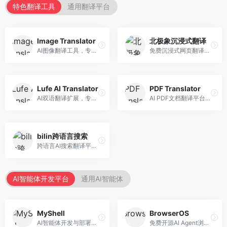
特色翻译工具
通用翻译平台
Image Translator
北极象沉浸式翻译
AI图像翻译工具，专注于图片文字翻译。面向设计师和电商从业者，提供图片文字识别、翻译、替换等服务，图像翻译效果好。
免费沉浸式网页翻译工具，专注于阅读体验。面向普通用户，提供网页双语翻译、文档翻译等服务，免费使用，翻译质量高。
Lufe AI Translator
PDF Translator
AI双语翻译扩展，专注于浏览器翻译场景。面向外语内容阅读者，提供网页双语翻译、划词翻译等服务，浏览器集成便捷。
AI PDF文档翻译平台，专注于文档本地化。面向商务人士，提供PDF翻译、格式保留、批量处理等服务，文档翻译专业。
bilin跨语言搜索
跨语言AI搜索翻译平台，专注于信息获取。面向研究者和内容创作者，提供跨语言搜索、内容翻译、信息整合等服务，跨语言检索能力强。
AI智能体开发平台
通用AI智能体
MyShell
BrowserOS
AI智能体开发与部署平台，专注于语音交互智能体。面向开发者，提供语音智能体创建、部署服务、社区分享等功能，语音交互能力强。
免费开源AI Agent浏览器，专注于浏览器自动化。面向开发者，提供浏览器控制、任务自动化、API接口等服务，开源免费。