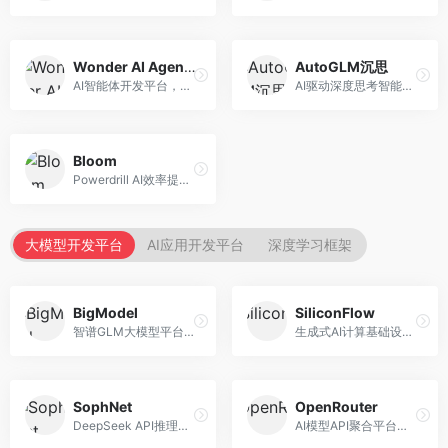
Wonder AI Agents
AutoGLM沉思
AI智能体开发平台，专注于低代码智能体创建。面向开发者，提供可视化开发、模板库、部署服务等功能，开发门槛低。
AI驱动深度思考智能体，专注于复杂推理任务。面向高级用户，提供深度分析、逻辑推理、决策支持等服务，推理能力强。
Bloom
Powerdrill AI效率提升平台，专注于企业智能化。面向企业用户，提供智能体创建、流程自动化、数据分析等服务，企业效率提升显著。
大模型开发平台
AI应用开发平台
深度学习框架
BigModel
SiliconFlow
智谱GLM大模型平台，提供API调用与模型服务。面向开发者和企业用户，提供GLM系列模型API、微调服务、应用开发工具等，开源生态完善。
生成式AI计算基础设施平台，专注于模型推理服务。面向开发者和企业，提供多模型API、高性能推理、成本优化等服务，推理性价比高。
SophNet
OpenRouter
DeepSeek API推理平台，专注于DeepSeek模型服务。面向开发者，提供DeepSeek模型API、高性能推理、低成本服务，推理效率高。
AI模型API聚合平台，整合多种主流大模型。面向开发者，提供统一API接口、模型对比、成本优化等服务，模型选择灵活。