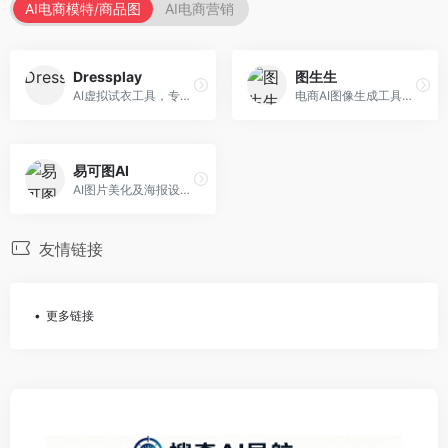
AI电商模特/商品图
AI电商营销
Dressplay
图生生
AI虚拟试衣工具，专注于服装电商体验。面向服装电商，提供虚拟试穿、尺码推荐、穿搭建议等服务，试衣体验真实。
电商AI图像生成工具，专注于商品图创作。面向电商卖家，提供商品图生成、背景替换、批量处理等服务，商品图质量高。
易可图AI
AI图片美化及海报设计平台，专注于电商视觉设计。面向电商卖家，提供图片美化、海报设计、营销素材等服务，设计效率高。
友情链接
更多链接