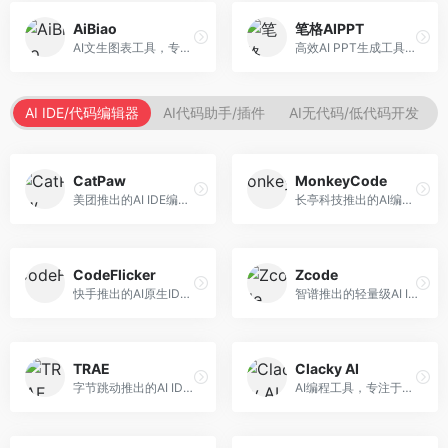
AiBiao
笔格AIPPT
AI文生图表工具，专注于数据可视化展示。面向数据分析师和职场人士，提供图表生成、数据可视化、PPT嵌入等服务，数据展示专业。
高效AI PPT生成工具，专注于演示文稿智能创作。面向职场人士，支持主题输入、内容生成、设计美化等功能，PPT制作效率高。
AI IDE/代码编辑器
AI代码助手/插件
AI无代码/低代码开发
CatPaw
MonkeyCode
美团推出的AI IDE编程工具，专注于本地开发生态。面向开发者，提供智能代码补全、代码生成、项目管理等服务，本地开发体验好。
长亭科技推出的AI编程助手，专注于安全开发。面向开发者，提供代码生成、安全检测、漏洞修复等服务，安全开发能力强。
CodeFlicker
Zcode
快手推出的AI原生IDE，专注于短视频相关开发。面向快手生态开发者，提供代码生成、调试辅助等服务，与快手开发生态深度整合。
智谱推出的轻量级AI IDE，基于GLM模型。面向开发者，提供智能代码补全、代码生成、错误检测等服务，中文编程支持好。
TRAE
Clacky AI
字节跳动推出的AI IDE编程工具，深度集成大模型能力。面向开发者，提供智能代码补全、代码解释、重构优化等服务，编程效率显著提升。
AI编程工具，专注于代码智能生成与优化。面向开发者，提供代码生成、代码重构、错误修复等服务，编程效率高。