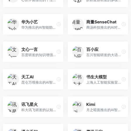
华为小艺
商量SenseChat
华为推出的AI智能助手网页端，深度整合鸿蒙生态和华为云服务。面向华为设备用户，支持语音交互、智能问答、设备控制等功能，与华为硬件生态无缝衔接。
商汤科技推出的AI对话平台，结合计算机视觉和自然语言处理技术。面向企业用户和开发者，支持多模态交互，视觉理解能力强，适合智能客服和内容创作场景。
文心一言
百小应
百度研发的知识增强大语言模型，深度融合百度知识图谱和搜索能力。面向中文用户，提供知识问答、文本创作、逻辑推理等服务，中文语境理解准确，知识覆盖面广。
百川智能研发的大语言模型助手，专注于中文理解和生成。面向中文用户，提供知识问答、文本创作、代码辅助等服务，模型参数规模大，中文表达流畅自然。
天工AI
书生大模型
昆仑万维推出的AI智能助手，集成搜索、对话、创作等多种能力。面向普通用户和内容创作者，支持联网搜索、文本生成、图像理解等功能，响应速度快，免费使用。
上海人工智能实验室研发的开源大模型系列，支持多尺度和多模态。面向研究机构和开发者，开源生态完善，学术研究背景深厚，适合科研和定制开发。
讯飞星火
Kimi
科大讯飞研发的认知智能大模型，深度融合语音识别和自然语言处理技术。面向企业用户和教育领域，提供语音交互、文档处理、代码生成等服务，中文语音识别准确率高。
月之暗面推出的AI智能助手，核心优势在于超长文本处理能力，支持20万字以上文档分析。面向学术研究者、职场人士和内容创作者，提供文档解读、PPT生成、联网搜索等综合服务。