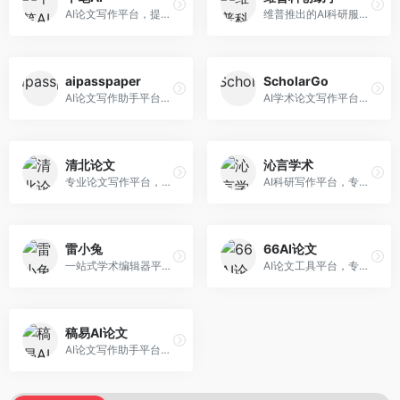
AI论文写作平台，提供无限改稿服务。面向高校学生和学术研究者，支持论文选题、大纲生成、内容撰写、查重修改等全流程服务，改稿次数不限，服务质量有保障。
维普推出的AI科研服务平台，整合学术资源与智能写作。面向科研人员和高校师生，提供文献检索、论文写作、查重检测等一站式服务，学术资源权威可靠。
aipasspaper
ScholarGo
AI论文写作助手平台，提供智能化的学术写作支持。面向大学生和研究人员，支持多种学科论文生成，提供参考文献管理和格式规范服务，写作效率高。
AI学术论文写作平台，专注于理工科领域的逻辑构建。面向理工科研究生和科研工作者，提供公式编辑、数据分析、论文结构优化等服务，理工科写作逻辑严谨。
清北论文
沁言学术
专业论文写作平台，依托高校学术资源。面向本科生和研究生，提供论文指导、写作辅助、查重检测等服务，学术规范性强，适合追求高质量论文的用户。
AI科研写作平台，专注于学术研究辅助。面向研究生和科研工作者，提供文献分析、研究方法指导、论文撰写等服务，学术资源丰富，研究支持全面。
雷小兔
66AI论文
一站式学术编辑器平台，覆盖论文写作全流程。面向高校学生和科研人员，提供选题分析、文献检索、论文生成、查重降重等服务，操作流程清晰，学术写作效率显著提升。
AI论文工具平台，专注于高质量低查重论文生成。面向大学生和研究生，提供论文写作、降重修改等服务，生成内容原创度高，查重率低。
稿易AI论文
AI论文写作助手平台，提供智能化学术写作支持。面向高校学生，支持多种论文类型生成，提供参考文献管理和格式规范服务，操作流程简单。