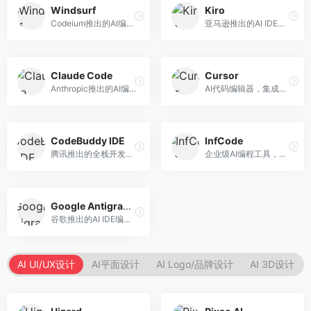
Windsurf
Kiro
Codeium推出的AI编程工具，专注于代码智能辅助。面向开发者，提供代码补全、代码生成、代码解释等服务，多语言支持完善。
亚马逊推出的AI IDE，深度整合AWS云服务。面向AWS开发者，提供代码生成、云服务集成、部署自动化等服务，与AWS生态无缝衔接。
Claude Code
Cursor
Anthropic推出的AI编程工具，基于Claude模型。面向开发者，提供代码生成、代码审查、调试辅助等服务，代码质量高，推理能力强。
AI代码编辑器，集成GPT-4模型，专注于智能编程辅助。面向开发者，提供代码生成、代码解释、错误修复等服务，编程体验流畅，开发效率高。
CodeBuddy IDE
InfCode
腾讯推出的全栈开发AI IDE，整合腾讯云服务。面向开发者，提供代码生成、调试辅助、部署服务等功能，与腾讯云生态深度整合。
企业级AI编程工具，专注于团队协作开发。面向企业开发团队，提供代码生成、代码审查、团队协作等服务，企业级功能完善。
Google Antigravity
谷歌推出的AI IDE编程智能体，整合Google Cloud服务。面向谷歌生态开发者，提供智能编程辅助、云服务集成等功能。
AI UI/UX设计
AI平面设计
AI Logo/品牌设计
AI 3D设计