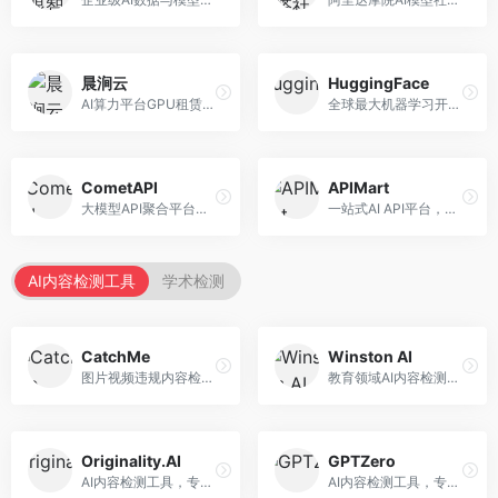
晨涧云
HuggingFace
AI算力平台GPU租赁服务，专注于弹性算力。面向开发者和研究者，提供GPU租赁、弹性调度、成本优化等服务，算力灵活。
全球最大机器学习开源社区，整合模型库与开发工具。面向AI研究者和开发者，提供开源模型、数据集、开发工具等资源，开源生态最完善。
CometAPI
APIMart
大模型API聚合平台，整合多种AI模型服务。面向开发者，提供统一接口、模型切换、监控分析等服务，API管理便捷。
一站式AI API平台，整合多种AI服务。面向开发者，提供模型API、图像处理、语音识别等服务，API种类丰富。
AI内容检测工具
学术检测
CatchMe
Winston AI
图片视频违规内容检测平台，专注于视觉内容安全。面向内容平台，提供图片审核、视频审核、直播监控等服务，视觉检测专业。
教育领域AI内容检测平台，专注于学术诚信。面向教育机构，提供AI内容检测、抄袭检测、报告生成等服务，教育适配性强。
Originality.AI
GPTZero
AI内容检测工具，专注于内容原创性验证。面向内容创作者和出版商，提供AI检测、抄袭检测、批量分析等服务，检测精度高。
AI内容检测工具，专注于AI生成文本识别。面向教育工作者和出版商，提供文本检测、批量分析、API接口等服务，检测准确率高。