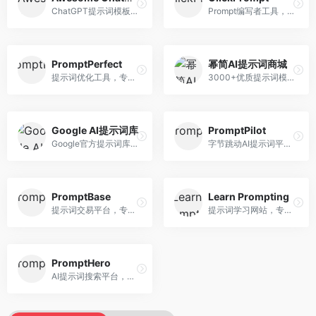
ChatGPT提示词模板库，专注于实用提示词收集。面向ChatGPT用户，提供提示词模板、使用场景、效果展示等资源，模板实用性强。
Prompt编写者工具，专注于提示词创作辅助。面向提示词创作者，提供提示词编辑、测试、分享等服务，创作工具完善。
PromptPerfect
幂简AI提示词商城
提示词优化工具，专注于提示词质量提升。面向AI用户，提供提示词优化、效果测试、版本对比等服务，提示词优化专业。
3000+优质提示词模板平台，专注于中文提示词。面向中文AI用户，提供提示词模板、分类检索、一键使用等服务，中文提示词丰富。
Google AI提示词库
PromptPilot
Google官方提示词库，专注于Gemini模型优化。面向开发者，提供官方提示词指南、最佳实践、示例代码等资源，权威性强。
字节跳动AI提示词平台，专注于提示词优化与管理。面向AI用户，提供提示词优化、效果测试、团队协作等服务，企业级功能完善。
PromptBase
Learn Prompting
提示词交易平台，专注于高质量提示词买卖。面向AI创作者，提供提示词交易、模板购买、创作者收益等服务，提示词质量高。
提示词学习网站，专注于提示词工程教育。面向AI学习者，提供提示词教程、最佳实践、案例研究等资源，教学内容系统。
PromptHero
AI提示词搜索平台，整合多种AI工具提示词资源。面向AI创作者，提供提示词搜索、模板库、社区分享等服务，提示词资源丰富。