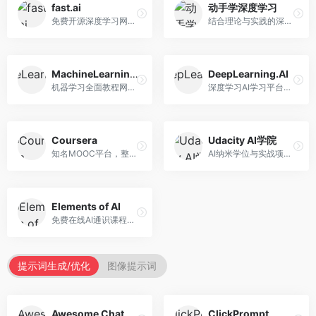
fast.ai
动手学深度学习
免费开源深度学习网站，专注于实用AI教学。面向开发者，提供免费深度学习课程、实战项目、代码库等资源，学习门槛低。
结合理论与实践的深度学习教材，专注于代码驱动学习。面向学生和开发者，提供深度学习理论、代码实现、练习题等资源，学习体验好。
MachineLearningMastery
DeepLearning.AI
机器学习全面教程网站，专注于实用技能教学。面向开发者，提供机器学习算法、Python实现、项目实战等教程，实用性强。
深度学习AI学习平台，由吴恩达创立。面向AI学习者，提供深度学习专项课程、AI新闻、技术社区等资源，课程质量权威。
Coursera
Udacity AI学院
知名MOOC平台，整合全球顶尖大学课程资源。面向学习者，提供AI、机器学习、深度学习等课程，证书认可度高，课程质量专业。
AI纳米学位与实战项目平台，专注于职业导向学习。面向AI从业者，提供机器学习、深度学习、计算机视觉等纳米学位，项目实战性强。
Elements of AI
免费在线AI通识课程，专注于AI基础知识普及。面向普通大众，提供AI概念、原理、应用等入门知识，语言通俗易懂。
提示词生成/优化
图像提示词
Awesome ChatGPT Prompts
ClickPrompt