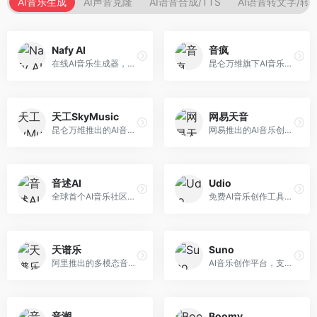
AI音乐生成
AI声音克隆
AI语音合成/TTS
AI语音转文字/转
Nafy AI
音疯
在线AI音乐生成器，专注于快速音乐创作。面向内容创作者，支持多种风格音乐生成，操作简便，生成速度快，适合快速配乐需求。
昆仑万维旗下AI音乐创作平台，专注于音乐内容生成。面向音乐爱好者和内容创作者，提供多种风格音乐生成，操作简便，创作速度快。
天工SkyMusic
网易天音
昆仑万维推出的AI音乐创作平台，基于天工大模型。面向音乐创作者，支持歌词生成、旋律创作、音乐编曲等服务，中文音乐创作能力强。
网易推出的AI音乐创作工具，支持作词、作曲与编曲。面向音乐爱好者和独立音乐人，提供歌词生成、旋律创作、编曲制作等服务，与网易云音乐生态深度整合。
音述AI
Udio
全球首个AI音乐社区平台，整合创作与分享功能。面向音乐创作者和爱好者，提供音乐创作、作品分享、社区交流等服务，社区氛围活跃。
免费AI音乐创作工具，专注于高质量音乐生成。面向音乐创作者和内容制作者，支持多种音乐风格生成，音质专业，创作自由度高，适合专业音乐制作场景。
天谱乐
Suno
阿里推出的多模态音乐生成平台，整合音频与文本理解能力。面向内容创作者，支持歌词生成、旋律创作、音乐编辑等服务，与阿里生态深度整合。
AI音乐创作平台，支持通过文字描述生成完整歌曲，包含歌词、旋律和人声。面向音乐爱好者、内容创作者和独立音乐人，操作门槛低，创作速度快，支持多种音乐风格，为音乐创作带来全新可能。
音潮
Boomy