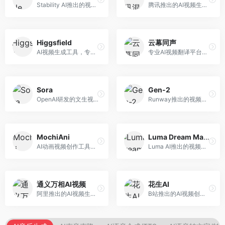
Stability AI推出的视频生成模型，开源可部署。面向开发者和专业创作者，支持视频生成、视频编辑等功能，开源生态完善，定制化程度高。
腾讯推出的AI视频生成工具，基于混元大模型。面向腾讯生态用户和内容创作者，支持文生视频、视频编辑等功能，与腾讯产品生态深度整合。
Higgsfield
云幕同声
AI视频生成工具，专注于高质量视频内容创作。面向视频创作者和营销人员，支持文生视频、视频编辑等功能，视频效果逼真，适合商业应用。
专业AI视频翻译平台，支持视频多语言配音和字幕生成。面向跨境电商和内容出海从业者，提供视频翻译、配音、字幕生成等服务，多语言支持完善。
Sora
Gen-2
OpenAI研发的文生视频大模型，可根据文字描述生成长达60秒的高清视频。面向影视创作者、广告从业者和内容生产者，视频连贯性强，物理世界理解准确，代表了AI视频生成的最高水平。
Runway推出的视频生成模型，专注于文生视频和视频风格转换。面向影视制作人和创意工作者，支持文本到视频、图像到视频等多种生成模式，视频质量专业级。
MochiAni
Luma Dream Machine
AI动画视频创作工具，专注于动画内容生成。面向动画创作者和二次元内容生产者，支持动画风格视频生成，动画效果流畅，适合动漫内容创作。
Luma AI推出的视频生成工具，专注于高质量视频创作。面向影视创作者和内容生产者，支持文生视频、图生视频，视频质量高，物理运动流畅自然。
通义万相AI视频
花生AI
阿里推出的AI视频生成服务，整合图像与视频创作能力。面向电商和营销从业者，支持商品视频生成、营销视频制作等服务，商业应用场景丰富。
B站推出的AI视频创作工具，专注于短视频内容生成。面向B站创作者，支持视频生成、视频编辑等功能，与B站平台深度整合，创作效率高。