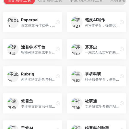
论文写作工具
公文写作工具
小说/创意写作工具
营销文案
Paperpal
笔灵AI写作
英文论文写作助手，专注于学术英语润色。面向需要发表国际期刊的研究者，提供语法检查、学术表达优化、格式规范等服务，英语表达地道专业。
AI写作平台，提供600+写作模板。面向学生、职场人士和内容创作者，支持论文、公文、营销文案等多种文体，模板丰富，一键生成，写作效率大幅提升。
逢君学术平台
茅茅虫
智能AI论文生成平台，支持查重检测。面向高校学生和研究人员，提供论文选题、内容生成、查重修改等一站式服务，学术写作流程完整。
一站式AI论文写作助手，覆盖学术写作全场景。面向高校学生和科研人员，提供开题报告、文献综述、论文正文等写作服务，支持多学科多类型论文，操作简便。
Rubriq
掌桥科研
AI学术论文润色与翻译平台。面向国际期刊投稿者，提供论文润色、翻译、格式调整等服务，支持多语言，学术表达专业规范。
科研服务平台，依托3亿+真实文献数据库。面向学术研究者和学生，提供文献检索、论文写作、科研数据分析等服务，文献资源丰富，学术支持专业。
笔目鱼
社研通
专业英文论文写作器，支持学术论文全流程。面向留学生和国际期刊投稿者，提供英文论文撰写、润色、格式调整等服务，学术英语表达规范。
文科研究生多模态AI学术写作平台。面向文科研究生和社科研究者，提供文献综述、理论分析、定性研究辅助等服务，文科研究方法论支持完善。
千笔AI
维普科创助手