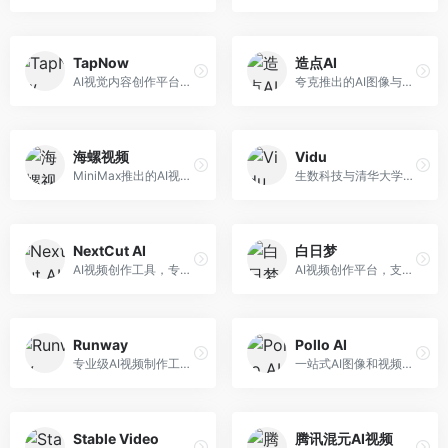
TapNow
造点AI
AI视觉内容创作平台，整合图像与视频生成能力。面向内容创作者，提供文生图、文生视频、智能编辑等服务，创作工具丰富，一站式体验便捷。
夸克推出的AI图像与视频创作平台。面向普通用户和内容创作者，提供文生图、文生视频等功能，操作简便，与夸克生态深度整合。
海螺视频
Vidu
MiniMax推出的AI视频生成工具，支持高质量视频创作。面向内容创作者，提供文生视频、视频编辑等功能，生成速度快，视频效果自然流畅。
生数科技与清华大学联合研发的AI视频生成大模型。面向视频创作者和内容生产者，支持文生视频、图生视频，视频质量高，物理运动理解准确，国产视频生成领先工具。
NextCut AI
白日梦
AI视频创作工具，专注于智能剪辑和视频生成。面向视频创作者，提供智能剪辑、视频生成、特效添加等功能，剪辑效率高，适合快节奏内容生产。
AI视频创作平台，支持生成长达50分钟的长视频内容。面向长视频创作者和内容生产者，支持故事视频生成、视频编辑等功能，适合叙事性内容创作。
Runway
Pollo AI
专业级AI视频制作工具，支持视频生成与编辑。面向影视制作人和创意工作者，提供文生视频、视频编辑、绿幕抠像等专业功能，视频处理能力强，适合专业创作场景。
一站式AI图像和视频创作平台，整合多种生成工具。面向内容创作者，提供文生图、文生视频、视频编辑等服务，创作工具全面，一站式体验便捷。
Stable Video
腾讯混元AI视频