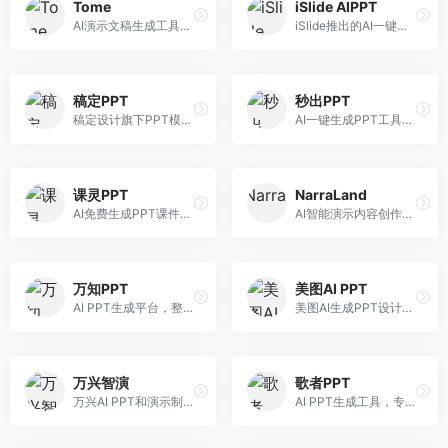
Tome
iSlide AIPPT
AI演示文稿生成工具，专注于故事化演示创作。面向创业者和营销人员，提供故事叙述、视觉设计、内容生成等服务，演示文稿叙事性强。
iSlide推出的AI一键设计精美PPT工具。面向PPT设计用户，提供模板库、内容生成、设计优化等服务，与iSlide插件深度整合。
稿定PPT
秒出PPT
稿定设计旗下PPT模板资源库，整合AI生成功能。面向设计师和职场人士，提供海量PPT模板、AI内容生成等服务，模板质量高。
AI一键生成PPT工具，专注于快速演示文稿制作。面向职场人士，支持主题输入、内容生成、模板套用等功能，PPT生成速度快，适合紧急制作场景。
课灵PPT
NarraLand
AI免费生成PPT课件平台，专注于教育场景。面向教师和教育工作者，提供课件生成、教学设计、模板选择等服务，教育适配性强。
AI智能演示内容创作平台，专注于叙事演示。面向内容创作者，提供故事创作、演示生成、动画设计等服务，演示内容生动有趣。
万知PPT
美图AI PPT
AI PPT生成平台，整合知识库与创作功能。面向职场人士，支持内容检索、PPT生成、设计优化等服务，知识整合能力强。
美图AI生成PPT设计工具，整合图像处理能力。面向设计师和职场人士，提供PPT生成、图片美化、设计优化等服务，视觉设计美观。
万兴智演
歌者PPT
万兴AI PPT和演示制作软件，整合视频演示功能。面向职场人士和教育工作者，提供PPT生成、演示录制、视频制作等服务，演示功能完善。
AI PPT生成工具，专注于演示文稿智能创作。面向职场人士，支持主题输入、内容生成、设计美化等功能，PPT制作效率高。