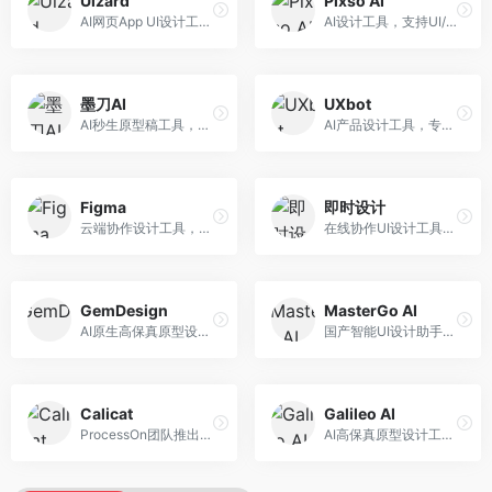
Uizard
Pixso AI
AI网页App UI设计工具，专注于快速界面生成。面向产品经理和设计师，提供线框图转UI、界面生成、设计优化等服务，设计速度快。
AI设计工具，支持UI/UX设计全流程。面向设计师和产品团队，提供界面生成、设计优化、协作评审等服务，国产替代方案，团队协作便捷。
墨刀AI
UXbot
AI秒生原型稿工具，专注于快速原型设计。面向产品经理和设计师，提供原型生成、交互设计、团队协作等服务，原型制作效率高。
AI产品设计工具，专注于用户体验优化。面向UX设计师，提供用户研究、设计建议、可用性测试等服务，UX设计支持完善。
Figma
即时设计
云端协作设计工具，整合AI设计辅助功能。面向UI/UX设计师和产品团队，提供界面设计、原型制作、团队协作等服务，协作功能强大，是UI设计领域的标杆产品。
在线协作UI设计工具，整合AI设计功能。面向设计师和产品团队，提供界面设计、原型制作、设计资源库等服务，国产协作设计平台。
GemDesign
MasterGo AI
AI原生高保真原型设计工具，专注于智能设计生成。面向设计师，提供界面生成、设计优化、原型制作等服务，设计自动化程度高。
国产智能UI设计助手，专注于界面设计自动化。面向UI设计师，提供界面生成、组件设计、设计系统构建等服务，中文用户适配性好。
Calicat
Galileo AI
ProcessOn团队推出的产设研协作平台，整合设计与协作功能。面向产品团队，提供设计协作、文档管理、团队沟通等服务，产研协作便捷。
AI高保真原型设计工具，专注于UI界面生成。面向设计师和产品团队，提供界面生成、交互设计、设计优化等服务，界面质量高。