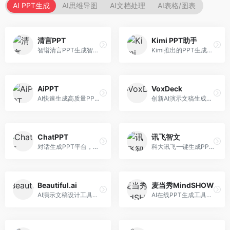
AI PPT生成
AI思维导图
AI文档处理
AI表格/图表
清言PPT
Kimi PPT助手
智谱清言PPT生成智能体，基于GLM大模型。面向智谱用户，支持对话生成PPT、内容优化等服务，与智谱生态深度整合。
Kimi推出的PPT生成智能体，整合长文本处理能力。面向职场人士和学生，支持文档解析、PPT生成、内容优化等服务，与Kimi生态深度整合。
AiPPT
VoxDeck
AI快速生成高质量PPT平台，支持主题定制。面向职场人士和学生，提供一键生成、模板选择、内容优化等服务，PPT制作速度快，设计质量高。
创新AI演示文稿生成工具，支持语音交互创作。面向职场人士，支持语音输入、PPT生成、内容优化等功能，语音创作体验便捷。
ChatPPT
讯飞智文
对话生成PPT平台，支持自然语言交互创作。面向职场人士和教育工作者，通过对话方式完成PPT制作，交互体验友好，创作过程直观。
科大讯飞一键生成PPT和Word工具，整合语音技术。面向职场人士，支持语音输入、文档生成、格式调整等功能，办公效率显著提升。
Beautiful.ai
麦当秀MindSHOW
AI演示文稿设计工具，专注于自动化设计排版。面向职场人士，提供智能排版、模板选择、设计优化等服务，设计美观度高。
AI在线PPT生成工具，支持思维导图转PPT。面向职场人士，提供思维导图导入、PPT生成、模板选择等服务，思维导图转PPT效率高。