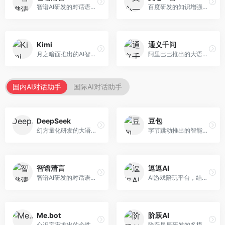
智谱AI研发的对话语言模型，支持中英双语交互。面向中文用户和开发者，提供知识问答、代码编写、文档解读等服务，开源生态完善，学术研究背景深厚。
百度研发的知识增强大语言模型，深度融合百度知识图谱和搜索能力。面向中文用户，提供知识问答、文本创作、逻辑推理等服务，中文语境理解准确，知识覆盖面广。
Kimi
通义千问
月之暗面推出的AI智能助手，核心优势在于超长文本处理能力，支持20万字以上文档分析。面向学术研究者、职场人士和内容创作者，提供文档解读、PPT生成、联网搜索等综合服务。
阿里巴巴推出的大语言模型平台，提供对话问答、文档处理、图像理解、代码编写等全方位AI服务。面向企业用户和个人开发者，集成阿里云生态，支持多模态交互，企业级安全保障。
国内AI对话助手
国际AI对话助手
DeepSeek
豆包
幻方量化研发的大语言模型平台，专注于深度推理和代码生成能力。面向开发者、研究人员和技术爱好者，提供强大的逻辑推理和数学计算功能，开源生态完善，API接口友好。
字节跳动推出的智能对话助手平台，提供文本创作、知识问答、英语学习等多种AI服务。面向普通用户和内容创作者，支持多轮对话和文件解析，免费使用，响应速度快，中文理解能力强。
智谱清言
逗逗AI
智谱AI研发的对话语言模型，支持中英双语交互。面向中文用户和开发者，提供知识问答、代码编写、文档解读等服务，开源生态完善，学术研究背景深厚。
AI游戏陪玩平台，结合游戏理解和自然语言交互技术。面向游戏玩家，提供游戏攻略、陪玩互动、社交聊天等服务，游戏知识丰富，互动体验有趣。
Me.bot
阶跃AI
心识宇宙推出的个性化AI伴侣，专注于情感交互和个人助理服务。面向个人用户，支持日程管理、情感陪伴、知识问答等功能，交互体验人性化。
阶跃星辰研发的多模态大模型平台，支持文本、图像、视频的综合理解与生成。面向创作者和企业客户，提供内容创作、智能分析等服务，多模态能力突出。