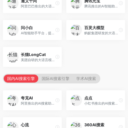
通义千问
腾讯元宝
阿里巴巴推出的大语言模型平台，提供对话问答、文档处理、图像理解、代码编写等全方位AI服务。面向企业用户和个人开发者，集成阿里云生态，支持多模态交互，企业级安全保障。
腾讯推出的AI智能助手，整合微信生态和腾讯云服务。面向普通用户和企业客户，支持文档解析、图像理解、联网搜索等功能，与腾讯产品无缝衔接，办公协作便捷。
问小白
百灵大模型
AI智能助手平台，提供知识问答、文本创作、文档处理等服务。面向普通用户和职场人士，操作简便，响应速度快，支持多场景应用。
蚂蚁集团研发的大语言模型平台，专注于金融科技和企业服务。面向金融机构和企业客户，提供智能客服、风险分析、文档处理等服务，金融场景理解深入。
长猫LongCat
美团自研的大语言模型对话平台，专注于本地生活服务场景。面向美团生态用户，提供智能推荐、服务问答等功能，本地生活知识覆盖全面。
国内AI搜索引擎
国际AI搜索引擎
学术AI搜索
夸克AI
点点
阿里推出的AI搜索助手，整合搜索与AI功能。面向年轻用户，提供智能搜索、文档处理、学习辅助等服务，与夸克生态深度整合。
小红书推出的AI搜索应用，专注于生活方式内容搜索。面向小红书用户，提供生活攻略、消费决策、内容推荐等服务，生活方式内容丰富。
心流
360AI搜索