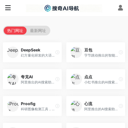
热门网址
最新网址
DeepSeek
豆包
幻方量化研发的大语言模型平台，专注于深度推理和代码生成能力。面向开发者、研究人员和技术爱好者，提供强大的逻辑推理和数学计算功能，开源生态完善，API接口友好。
字节跳动推出的智能对话助手平台，提供文本创作、知识问答、英语学习等多种AI服务。面向普通用户和内容创作者，支持多轮对话和文件解析，免费使用，响应速度快，中文理解能力强。
夸克AI
点点
阿里推出的AI搜索助手，整合搜索与AI功能。面向年轻用户，提供智能搜索、文档处理、学习辅助等服务，与夸克生态深度整合。
小红书推出的AI搜索应用，专注于生活方式内容搜索。面向小红书用户，提供生活攻略、消费决策、内容推荐等服务，生活方式内容丰富。
Proofig
心流
科研图像检测工具，专注于学术图像完整性验证。面向科研人员，提供图像检测、重复分析、报告生成等服务，学术检测专业。
阿里推出的AI搜索助手，专注于智能信息获取。面向普通用户，提供智能搜索、内容整理、知识问答等服务，与阿里生态深度整合。