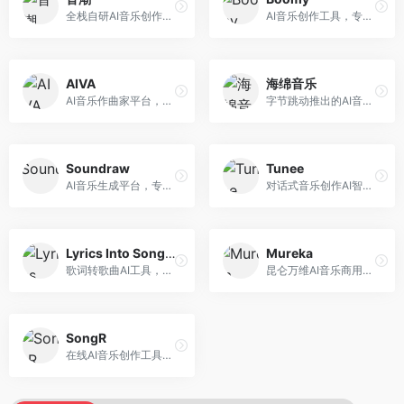
全栈自研AI音乐创作平台，支持从创作到发布的完整流程。面向独立音乐人和音乐工作室，提供作词作曲、编曲混音、音乐发布等服务，创作工具专业。
AI音乐创作工具，专注于快速音乐生成与发布。面向音乐爱好者和业余创作者，支持一键生成原创音乐，可直接发布到音乐平台，创作门槛低。
AIVA
海绵音乐
AI音乐作曲家平台，专注于古典和影视配乐创作。面向影视制作人和游戏开发者，提供原创音乐生成、配乐定制等服务，音乐风格专业，适合影视游戏配乐。
字节跳动推出的AI音乐创作平台，支持多风格音乐生成。面向内容创作者和音乐爱好者，提供歌词创作、旋律生成、编曲制作等服务，创作效率高，适合短视频配乐。
Soundraw
Tunee
AI音乐生成平台，专注于免版税音乐创作。面向视频创作者和内容制作者，提供背景音乐生成、音乐定制等服务，音乐版权清晰，适合视频配乐场景。
对话式音乐创作AI智能体，支持自然语言交互创作。面向音乐爱好者，通过对话方式完成音乐创作，交互体验友好，创作过程直观。
Lyrics Into Song AI
Mureka
歌词转歌曲AI工具，支持将歌词转化为完整歌曲。面向歌词创作者和音乐爱好者，提供歌词谱曲、编曲制作等服务，歌词音乐化效率高。
昆仑万维AI音乐商用创作平台，专注于商业音乐授权。面向企业和商业用户，提供版权音乐生成、商用授权等服务，音乐版权清晰，商业应用安全。
SongR
在线AI音乐创作工具，支持歌词与旋律一体化生成。面向内容创作者和音乐爱好者，提供歌词创作、旋律生成、音乐制作等服务，操作简便，创作速度快。