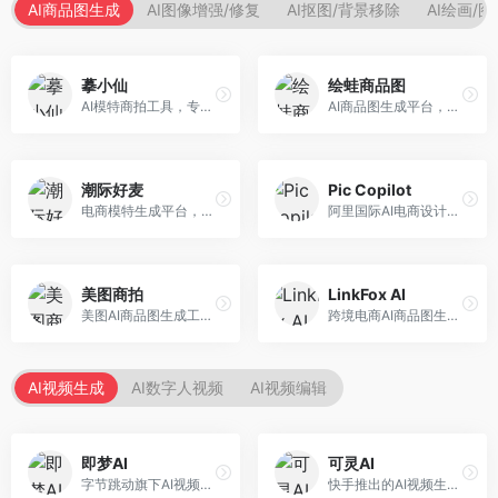
AI商品图生成
AI图像增强/修复
AI抠图/背景移除
AI绘画/
摹小仙
绘蛙商品图
AI模特商拍工具，专注于服装电商。面向服装电商卖家，提供虚拟模特试穿、商品展示图生成等服务，模特形象多样，拍摄成本低。
AI商品图生成平台，支持模特换装和场景生成。面向电商卖家，提供商品上身效果展示、场景化商品图生成等服务，电商营销效果显著。
潮际好麦
Pic Copilot
电商模特生成平台，支持AI虚拟模特创作。面向服装和配饰电商，提供模特试穿、商品展示、营销素材生成等服务，模特形象可定制。
阿里国际AI电商设计工具，专注于跨境电商。面向跨境电商卖家，提供商品图优化、营销海报生成、多语言适配等服务，海外市场适配性强。
美图商拍
LinkFox AI
美图AI商品图生成工具，整合美图生态。面向电商卖家，提供商品图美化、模特替换、场景生成等服务，移动端操作便捷。
跨境电商AI商品图生成工具。面向跨境电商卖家，支持多语言商品图生成、模特替换、场景优化等服务，适配海外电商平台需求。
AI视频生成
AI数字人视频
AI视频编辑
即梦AI
可灵AI
字节跳动旗下AI视频创作平台，支持多模态内容生成。面向内容创作者和营销人员，提供文生视频、图生视频、智能剪辑等功能，中文理解能力强，创作效率高。
快手推出的AI视频生成平台，支持文生视频和图生视频，可生成长达2分钟的高质量视频内容。面向短视频创作者和营销人员，操作简便，生成效果逼真，适合商业推广和创意表达。