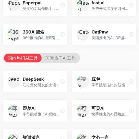
Paperpal
fast.ai
英文论文写作助手，专注于学术英语润色。面向需要发表国际期刊的研究者，提供语法检查、学术表达优化、格式规范等服务，英语表达地道专业。
免费开源深度学习网站，专注于实用AI教学。面向开发者，提供免费深度学习课程、实战项目、代码库等资源，学习门槛低。
360AI搜索
CatPaw
360推出的AI搜索引擎，专注于安全智能搜索。面向普通用户，提供智能问答、网页搜索、内容整理等服务，安全防护能力强。
美团推出的AI IDE编程工具，专注于本地开发生态。面向开发者，提供智能代码补全、代码生成、项目管理等服务，本地开发体验好。
国内热门AI工具
国际热门AI工具
DeepSeek
豆包
幻方量化研发的大语言模型平台，专注于深度推理和代码生成能力。面向开发者、研究人员和技术爱好者，提供强大的逻辑推理和数学计算功能，开源生态完善，API接口友好。
字节跳动推出的智能对话助手平台，提供文本创作、知识问答、英语学习等多种AI服务。面向普通用户和内容创作者，支持多轮对话和文件解析，免费使用，响应速度快，中文理解能力强。
即梦AI
可灵AI
字节跳动旗下AI视频创作平台，支持多模态内容生成。面向内容创作者和营销人员，提供文生视频、图生视频、智能剪辑等功能，中文理解能力强，创作效率高。
快手推出的AI视频生成平台，支持文生视频和图生视频，可生成长达2分钟的高质量视频内容。面向短视频创作者和营销人员，操作简便，生成效果逼真，适合商业推广和创意表达。
智谱清言
文心一言