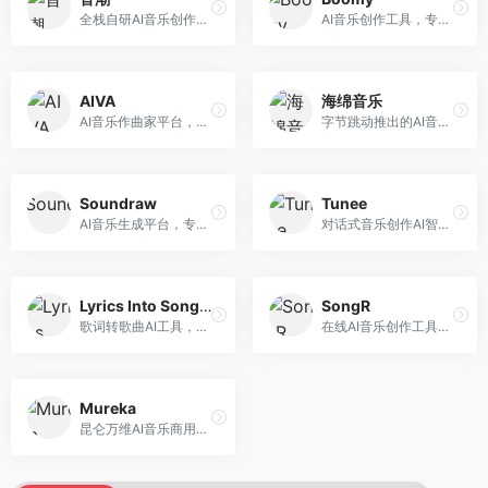
全栈自研AI音乐创作平台，支持从创作到发布的完整流程。面向独立音乐人和音乐工作室，提供作词作曲、编曲混音、音乐发布等服务，创作工具专业。
AI音乐创作工具，专注于快速音乐生成与发布。面向音乐爱好者和业余创作者，支持一键生成原创音乐，可直接发布到音乐平台，创作门槛低。
AIVA
海绵音乐
AI音乐作曲家平台，专注于古典和影视配乐创作。面向影视制作人和游戏开发者，提供原创音乐生成、配乐定制等服务，音乐风格专业，适合影视游戏配乐。
字节跳动推出的AI音乐创作平台，支持多风格音乐生成。面向内容创作者和音乐爱好者，提供歌词创作、旋律生成、编曲制作等服务，创作效率高，适合短视频配乐。
Soundraw
Tunee
AI音乐生成平台，专注于免版税音乐创作。面向视频创作者和内容制作者，提供背景音乐生成、音乐定制等服务，音乐版权清晰，适合视频配乐场景。
对话式音乐创作AI智能体，支持自然语言交互创作。面向音乐爱好者，通过对话方式完成音乐创作，交互体验友好，创作过程直观。
Lyrics Into Song AI
SongR
歌词转歌曲AI工具，支持将歌词转化为完整歌曲。面向歌词创作者和音乐爱好者，提供歌词谱曲、编曲制作等服务，歌词音乐化效率高。
在线AI音乐创作工具，支持歌词与旋律一体化生成。面向内容创作者和音乐爱好者，提供歌词创作、旋律生成、音乐制作等服务，操作简便，创作速度快。
Mureka
昆仑万维AI音乐商用创作平台，专注于商业音乐授权。面向企业和商业用户，提供版权音乐生成、商用授权等服务，音乐版权清晰，商业应用安全。