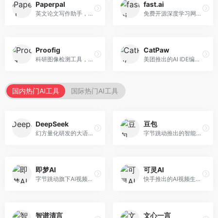
Paperpal
fast.ai
英文论文写作助手，专注于学术英语润色。面向需要发表国际期刊的研究者，提供语法检查、学术表达优化、格式规范等服务，英语表达地道专业。
免费开源深度学习网站，专注于实用AI教学。面向开发者，提供免费深度学习课程、实战项目、代码库等资源，学习门槛低。
Proofig
CatPaw
科研图像检测工具，专注于学术图像完整性验证。面向科研人员，提供图像检测、重复分析、报告生成等服务，学术检测专业。
美团推出的AI IDE编程工具，专注于本地开发生态。面向开发者，提供智能代码补全、代码生成、项目管理等服务，本地开发体验好。
国内热门AI工具
国际热门AI工具
DeepSeek
豆包
幻方量化研发的大语言模型平台，专注于深度推理和代码生成能力。面向开发者、研究人员和技术爱好者，提供强大的逻辑推理和数学计算功能，开源生态完善，API接口友好。
字节跳动推出的智能对话助手平台，提供文本创作、知识问答、英语学习等多种AI服务。面向普通用户和内容创作者，支持多轮对话和文件解析，免费使用，响应速度快，中文理解能力强。
即梦AI
可灵AI
字节跳动旗下AI视频创作平台，支持多模态内容生成。面向内容创作者和营销人员，提供文生视频、图生视频、智能剪辑等功能，中文理解能力强，创作效率高。
快手推出的AI视频生成平台，支持文生视频和图生视频，可生成长达2分钟的高质量视频内容。面向短视频创作者和营销人员，操作简便，生成效果逼真，适合商业推广和创意表达。
智谱清言
文心一言