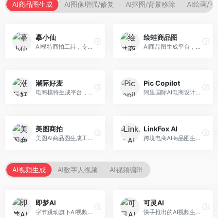
AI商品图生成
AI图像增强/修复
AI抠图/背景移除
AI绘画/
摹小仙
绘蛙商品图
AI模特商拍工具，专注于服装电商。面向服装电商卖家，提供虚拟模特试穿、商品展示图生成等服务，模特形象多样，拍摄成本低。
AI商品图生成平台，支持模特换装和场景生成。面向电商卖家，提供商品上身效果展示、场景化商品图生成等服务，电商营销效果显著。
潮际好麦
Pic Copilot
电商模特生成平台，支持AI虚拟模特创作。面向服装和配饰电商，提供模特试穿、商品展示、营销素材生成等服务，模特形象可定制。
阿里国际AI电商设计工具，专注于跨境电商。面向跨境电商卖家，提供商品图优化、营销海报生成、多语言适配等服务，海外市场适配性强。
美图商拍
LinkFox AI
美图AI商品图生成工具，整合美图生态。面向电商卖家，提供商品图美化、模特替换、场景生成等服务，移动端操作便捷。
跨境电商AI商品图生成工具。面向跨境电商卖家，支持多语言商品图生成、模特替换、场景优化等服务，适配海外电商平台需求。
AI视频生成
AI数字人视频
AI视频编辑
即梦AI
可灵AI
字节跳动旗下AI视频创作平台，支持多模态内容生成。面向内容创作者和营销人员，提供文生视频、图生视频、智能剪辑等功能，中文理解能力强，创作效率高。
快手推出的AI视频生成平台，支持文生视频和图生视频，可生成长达2分钟的高质量视频内容。面向短视频创作者和营销人员，操作简便，生成效果逼真，适合商业推广和创意表达。