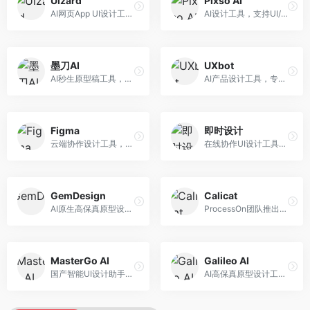
Uizard
Pixso AI
AI网页App UI设计工具，专注于快速界面生成。面向产品经理和设计师，提供线框图转UI、界面生成、设计优化等服务，设计速度快。
AI设计工具，支持UI/UX设计全流程。面向设计师和产品团队，提供界面生成、设计优化、协作评审等服务，国产替代方案，团队协作便捷。
墨刀AI
UXbot
AI秒生原型稿工具，专注于快速原型设计。面向产品经理和设计师，提供原型生成、交互设计、团队协作等服务，原型制作效率高。
AI产品设计工具，专注于用户体验优化。面向UX设计师，提供用户研究、设计建议、可用性测试等服务，UX设计支持完善。
Figma
即时设计
云端协作设计工具，整合AI设计辅助功能。面向UI/UX设计师和产品团队，提供界面设计、原型制作、团队协作等服务，协作功能强大，是UI设计领域的标杆产品。
在线协作UI设计工具，整合AI设计功能。面向设计师和产品团队，提供界面设计、原型制作、设计资源库等服务，国产协作设计平台。
GemDesign
Calicat
AI原生高保真原型设计工具，专注于智能设计生成。面向设计师，提供界面生成、设计优化、原型制作等服务，设计自动化程度高。
ProcessOn团队推出的产设研协作平台，整合设计与协作功能。面向产品团队，提供设计协作、文档管理、团队沟通等服务，产研协作便捷。
MasterGo AI
Galileo AI
国产智能UI设计助手，专注于界面设计自动化。面向UI设计师，提供界面生成、组件设计、设计系统构建等服务，中文用户适配性好。
AI高保真原型设计工具，专注于UI界面生成。面向设计师和产品团队，提供界面生成、交互设计、设计优化等服务，界面质量高。