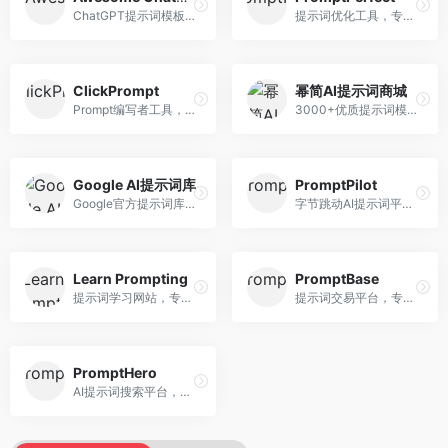
ChatGPT提示词模板库，专注于实用提示词收集。面向ChatGPT用户，提供提示词模板、使用场景、效果展示等资源，模板实用性强。
提示词优化工具，专注于提示词质量提升。面向AI用户，提供提示词优化、效果测试、版本对比等服务，提示词优化专业。
ClickPrompt
幂简AI提示词商城
Prompt编写者工具，专注于提示词创作辅助。面向提示词创作者，提供提示词编辑、测试、分享等服务，创作工具完善。
3000+优质提示词模板平台，专注于中文提示词。面向中文AI用户，提供提示词模板、分类检索、一键使用等服务，中文提示词丰富。
Google AI提示词库
PromptPilot
Google官方提示词库，专注于Gemini模型优化。面向开发者，提供官方提示词指南、最佳实践、示例代码等资源，权威性强。
字节跳动AI提示词平台，专注于提示词优化与管理。面向AI用户，提供提示词优化、效果测试、团队协作等服务，企业级功能完善。
Learn Prompting
PromptBase
提示词学习网站，专注于提示词工程教育。面向AI学习者，提供提示词教程、最佳实践、案例研究等资源，教学内容系统。
提示词交易平台，专注于高质量提示词买卖。面向AI创作者，提供提示词交易、模板购买、创作者收益等服务，提示词质量高。
PromptHero
AI提示词搜索平台，整合多种AI工具提示词资源。面向AI创作者，提供提示词搜索、模板库、社区分享等服务，提示词资源丰富。