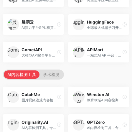
晨涧云
HuggingFace
AI算力平台GPU租赁服务，专注于弹性算力。面向开发者和研究者，提供GPU租赁、弹性调度、成本优化等服务，算力灵活。
全球最大机器学习开源社区，整合模型库与开发工具。面向AI研究者和开发者，提供开源模型、数据集、开发工具等资源，开源生态最完善。
CometAPI
APIMart
大模型API聚合平台，整合多种AI模型服务。面向开发者，提供统一接口、模型切换、监控分析等服务，API管理便捷。
一站式AI API平台，整合多种AI服务。面向开发者，提供模型API、图像处理、语音识别等服务，API种类丰富。
AI内容检测工具
学术检测
CatchMe
Winston AI
图片视频违规内容检测平台，专注于视觉内容安全。面向内容平台，提供图片审核、视频审核、直播监控等服务，视觉检测专业。
教育领域AI内容检测平台，专注于学术诚信。面向教育机构，提供AI内容检测、抄袭检测、报告生成等服务，教育适配性强。
Originality.AI
GPTZero
AI内容检测工具，专注于内容原创性验证。面向内容创作者和出版商，提供AI检测、抄袭检测、批量分析等服务，检测精度高。
AI内容检测工具，专注于AI生成文本识别。面向教育工作者和出版商，提供文本检测、批量分析、API接口等服务，检测准确率高。