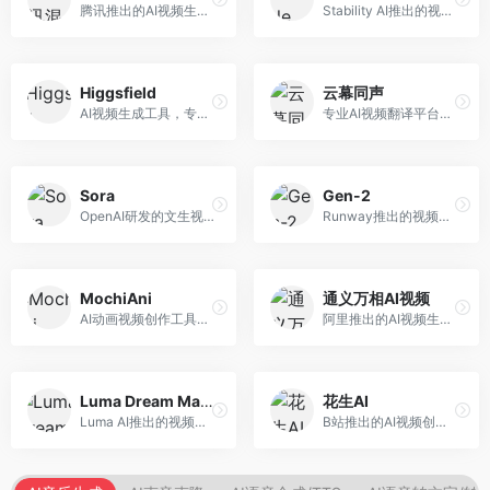
腾讯推出的AI视频生成工具，基于混元大模型。面向腾讯生态用户和内容创作者，支持文生视频、视频编辑等功能，与腾讯产品生态深度整合。
Stability AI推出的视频生成模型，开源可部署。面向开发者和专业创作者，支持视频生成、视频编辑等功能，开源生态完善，定制化程度高。
Higgsfield
云幕同声
AI视频生成工具，专注于高质量视频内容创作。面向视频创作者和营销人员，支持文生视频、视频编辑等功能，视频效果逼真，适合商业应用。
专业AI视频翻译平台，支持视频多语言配音和字幕生成。面向跨境电商和内容出海从业者，提供视频翻译、配音、字幕生成等服务，多语言支持完善。
Sora
Gen-2
OpenAI研发的文生视频大模型，可根据文字描述生成长达60秒的高清视频。面向影视创作者、广告从业者和内容生产者，视频连贯性强，物理世界理解准确，代表了AI视频生成的最高水平。
Runway推出的视频生成模型，专注于文生视频和视频风格转换。面向影视制作人和创意工作者，支持文本到视频、图像到视频等多种生成模式，视频质量专业级。
MochiAni
通义万相AI视频
AI动画视频创作工具，专注于动画内容生成。面向动画创作者和二次元内容生产者，支持动画风格视频生成，动画效果流畅，适合动漫内容创作。
阿里推出的AI视频生成服务，整合图像与视频创作能力。面向电商和营销从业者，支持商品视频生成、营销视频制作等服务，商业应用场景丰富。
Luma Dream Machine
花生AI
Luma AI推出的视频生成工具，专注于高质量视频创作。面向影视创作者和内容生产者，支持文生视频、图生视频，视频质量高，物理运动流畅自然。
B站推出的AI视频创作工具，专注于短视频内容生成。面向B站创作者，支持视频生成、视频编辑等功能，与B站平台深度整合，创作效率高。