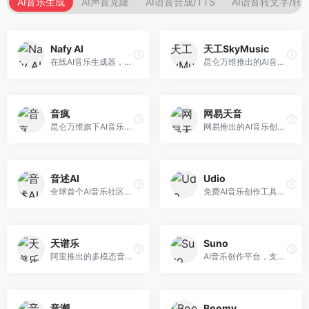
AI音乐生成
AI声音克隆
AI语音合成/TTS
AI语音转文字/转
Nafy AI
天工SkyMusic
在线AI音乐生成器，专注于快速音乐创作。面向内容创作者，支持多种风格音乐生成，操作简便，生成速度快，适合快速配乐需求。
昆仑万维推出的AI音乐创作平台，基于天工大模型。面向音乐创作者，支持歌词生成、旋律创作、音乐编曲等服务，中文音乐创作能力强。
音疯
网易天音
昆仑万维旗下AI音乐创作平台，专注于音乐内容生成。面向音乐爱好者和内容创作者，提供多种风格音乐生成，操作简便，创作速度快。
网易推出的AI音乐创作工具，支持作词、作曲与编曲。面向音乐爱好者和独立音乐人，提供歌词生成、旋律创作、编曲制作等服务，与网易云音乐生态深度整合。
音述AI
Udio
全球首个AI音乐社区平台，整合创作与分享功能。面向音乐创作者和爱好者，提供音乐创作、作品分享、社区交流等服务，社区氛围活跃。
免费AI音乐创作工具，专注于高质量音乐生成。面向音乐创作者和内容制作者，支持多种音乐风格生成，音质专业，创作自由度高，适合专业音乐制作场景。
天谱乐
Suno
阿里推出的多模态音乐生成平台，整合音频与文本理解能力。面向内容创作者，支持歌词生成、旋律创作、音乐编辑等服务，与阿里生态深度整合。
AI音乐创作平台，支持通过文字描述生成完整歌曲，包含歌词、旋律和人声。面向音乐爱好者、内容创作者和独立音乐人，操作门槛低，创作速度快，支持多种音乐风格，为音乐创作带来全新可能。
音潮
Boomy