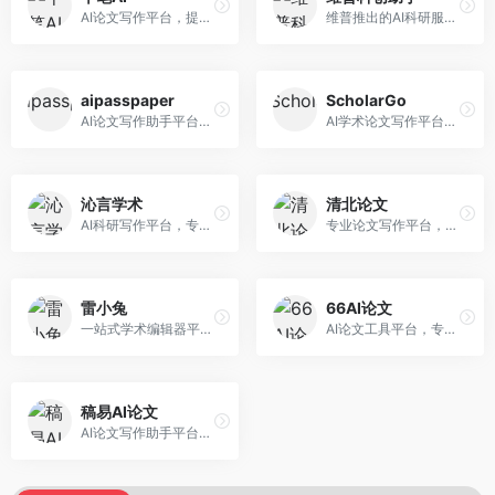
AI论文写作平台，提供无限改稿服务。面向高校学生和学术研究者，支持论文选题、大纲生成、内容撰写、查重修改等全流程服务，改稿次数不限，服务质量有保障。
维普推出的AI科研服务平台，整合学术资源与智能写作。面向科研人员和高校师生，提供文献检索、论文写作、查重检测等一站式服务，学术资源权威可靠。
aipasspaper
ScholarGo
AI论文写作助手平台，提供智能化的学术写作支持。面向大学生和研究人员，支持多种学科论文生成，提供参考文献管理和格式规范服务，写作效率高。
AI学术论文写作平台，专注于理工科领域的逻辑构建。面向理工科研究生和科研工作者，提供公式编辑、数据分析、论文结构优化等服务，理工科写作逻辑严谨。
沁言学术
清北论文
AI科研写作平台，专注于学术研究辅助。面向研究生和科研工作者，提供文献分析、研究方法指导、论文撰写等服务，学术资源丰富，研究支持全面。
专业论文写作平台，依托高校学术资源。面向本科生和研究生，提供论文指导、写作辅助、查重检测等服务，学术规范性强，适合追求高质量论文的用户。
雷小兔
66AI论文
一站式学术编辑器平台，覆盖论文写作全流程。面向高校学生和科研人员，提供选题分析、文献检索、论文生成、查重降重等服务，操作流程清晰，学术写作效率显著提升。
AI论文工具平台，专注于高质量低查重论文生成。面向大学生和研究生，提供论文写作、降重修改等服务，生成内容原创度高，查重率低。
稿易AI论文
AI论文写作助手平台，提供智能化学术写作支持。面向高校学生，支持多种论文类型生成，提供参考文献管理和格式规范服务，操作流程简单。