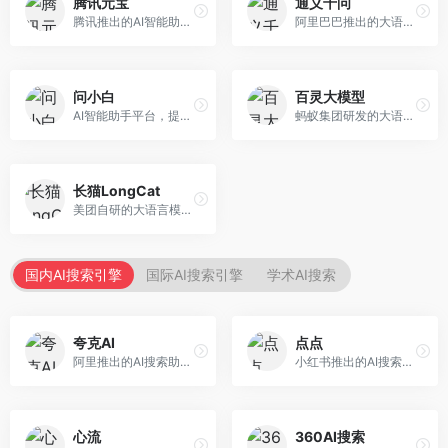
腾讯元宝
通义千问
腾讯推出的AI智能助手，整合微信生态和腾讯云服务。面向普通用户和企业客户，支持文档解析、图像理解、联网搜索等功能，与腾讯产品无缝衔接，办公协作便捷。
阿里巴巴推出的大语言模型平台，提供对话问答、文档处理、图像理解、代码编写等全方位AI服务。面向企业用户和个人开发者，集成阿里云生态，支持多模态交互，企业级安全保障。
问小白
百灵大模型
AI智能助手平台，提供知识问答、文本创作、文档处理等服务。面向普通用户和职场人士，操作简便，响应速度快，支持多场景应用。
蚂蚁集团研发的大语言模型平台，专注于金融科技和企业服务。面向金融机构和企业客户，提供智能客服、风险分析、文档处理等服务，金融场景理解深入。
长猫LongCat
美团自研的大语言模型对话平台，专注于本地生活服务场景。面向美团生态用户，提供智能推荐、服务问答等功能，本地生活知识覆盖全面。
国内AI搜索引擎
国际AI搜索引擎
学术AI搜索
夸克AI
点点
阿里推出的AI搜索助手，整合搜索与AI功能。面向年轻用户，提供智能搜索、文档处理、学习辅助等服务，与夸克生态深度整合。
小红书推出的AI搜索应用，专注于生活方式内容搜索。面向小红书用户，提供生活攻略、消费决策、内容推荐等服务，生活方式内容丰富。
心流
360AI搜索