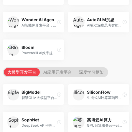
Wonder AI Agents
AutoGLM沉思
AI智能体开发平台，专注于低代码智能体创建。面向开发者，提供可视化开发、模板库、部署服务等功能，开发门槛低。
AI驱动深度思考智能体，专注于复杂推理任务。面向高级用户，提供深度分析、逻辑推理、决策支持等服务，推理能力强。
Bloom
Powerdrill AI效率提升平台，专注于企业智能化。面向企业用户，提供智能体创建、流程自动化、数据分析等服务，企业效率提升显著。
大模型开发平台
AI应用开发平台
深度学习框架
BigModel
SiliconFlow
智谱GLM大模型平台，提供API调用与模型服务。面向开发者和企业用户，提供GLM系列模型API、微调服务、应用开发工具等，开源生态完善。
生成式AI计算基础设施平台，专注于模型推理服务。面向开发者和企业，提供多模型API、高性能推理、成本优化等服务，推理性价比高。
SophNet
英博云AI算力
DeepSeek API推理平台，专注于DeepSeek模型服务。面向开发者，提供DeepSeek模型API、高性能推理、低成本服务，推理效率高。
GPU智算服务云平台，专注于AI算力租赁。面向AI研究者和企业，提供GPU租赁、模型训练、推理服务等，算力资源丰富。