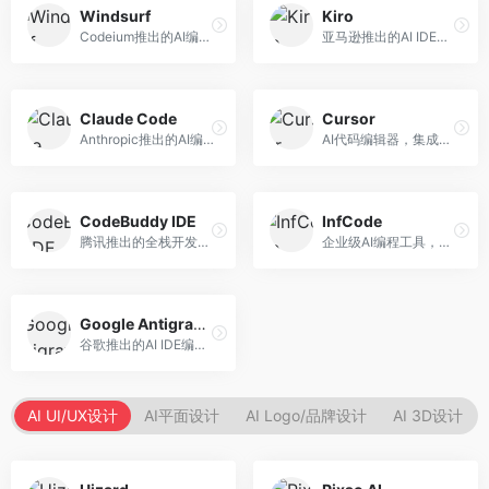
Windsurf
Kiro
Codeium推出的AI编程工具，专注于代码智能辅助。面向开发者，提供代码补全、代码生成、代码解释等服务，多语言支持完善。
亚马逊推出的AI IDE，深度整合AWS云服务。面向AWS开发者，提供代码生成、云服务集成、部署自动化等服务，与AWS生态无缝衔接。
Claude Code
Cursor
Anthropic推出的AI编程工具，基于Claude模型。面向开发者，提供代码生成、代码审查、调试辅助等服务，代码质量高，推理能力强。
AI代码编辑器，集成GPT-4模型，专注于智能编程辅助。面向开发者，提供代码生成、代码解释、错误修复等服务，编程体验流畅，开发效率高。
CodeBuddy IDE
InfCode
腾讯推出的全栈开发AI IDE，整合腾讯云服务。面向开发者，提供代码生成、调试辅助、部署服务等功能，与腾讯云生态深度整合。
企业级AI编程工具，专注于团队协作开发。面向企业开发团队，提供代码生成、代码审查、团队协作等服务，企业级功能完善。
Google Antigravity
谷歌推出的AI IDE编程智能体，整合Google Cloud服务。面向谷歌生态开发者，提供智能编程辅助、云服务集成等功能。
AI UI/UX设计
AI平面设计
AI Logo/品牌设计
AI 3D设计