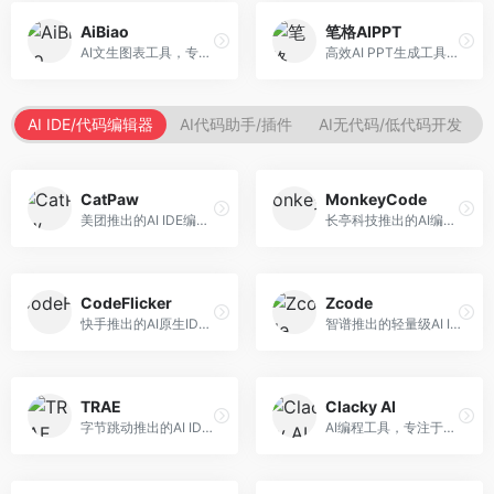
AiBiao
笔格AIPPT
AI文生图表工具，专注于数据可视化展示。面向数据分析师和职场人士，提供图表生成、数据可视化、PPT嵌入等服务，数据展示专业。
高效AI PPT生成工具，专注于演示文稿智能创作。面向职场人士，支持主题输入、内容生成、设计美化等功能，PPT制作效率高。
AI IDE/代码编辑器
AI代码助手/插件
AI无代码/低代码开发
CatPaw
MonkeyCode
美团推出的AI IDE编程工具，专注于本地开发生态。面向开发者，提供智能代码补全、代码生成、项目管理等服务，本地开发体验好。
长亭科技推出的AI编程助手，专注于安全开发。面向开发者，提供代码生成、安全检测、漏洞修复等服务，安全开发能力强。
CodeFlicker
Zcode
快手推出的AI原生IDE，专注于短视频相关开发。面向快手生态开发者，提供代码生成、调试辅助等服务，与快手开发生态深度整合。
智谱推出的轻量级AI IDE，基于GLM模型。面向开发者，提供智能代码补全、代码生成、错误检测等服务，中文编程支持好。
TRAE
Clacky AI
字节跳动推出的AI IDE编程工具，深度集成大模型能力。面向开发者，提供智能代码补全、代码解释、重构优化等服务，编程效率显著提升。
AI编程工具，专注于代码智能生成与优化。面向开发者，提供代码生成、代码重构、错误修复等服务，编程效率高。