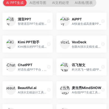
AI PPT生成
AI思维导图
AI文档处理
AI表格/图表
清言PPT
AiPPT
智谱清言PPT生成智能体，基于GLM大模型。面向智谱用户，支持对话生成PPT、内容优化等服务，与智谱生态深度整合。
AI快速生成高质量PPT平台，支持主题定制。面向职场人士和学生，提供一键生成、模板选择、内容优化等服务，PPT制作速度快，设计质量高。
Kimi PPT助手
VoxDeck
Kimi推出的PPT生成智能体，整合长文本处理能力。面向职场人士和学生，支持文档解析、PPT生成、内容优化等服务，与Kimi生态深度整合。
创新AI演示文稿生成工具，支持语音交互创作。面向职场人士，支持语音输入、PPT生成、内容优化等功能，语音创作体验便捷。
ChatPPT
讯飞智文
对话生成PPT平台，支持自然语言交互创作。面向职场人士和教育工作者，通过对话方式完成PPT制作，交互体验友好，创作过程直观。
科大讯飞一键生成PPT和Word工具，整合语音技术。面向职场人士，支持语音输入、文档生成、格式调整等功能，办公效率显著提升。
Beautiful.ai
麦当秀MindSHOW
AI演示文稿设计工具，专注于自动化设计排版。面向职场人士，提供智能排版、模板选择、设计优化等服务，设计美观度高。
AI在线PPT生成工具，支持思维导图转PPT。面向职场人士，提供思维导图导入、PPT生成、模板选择等服务，思维导图转PPT效率高。