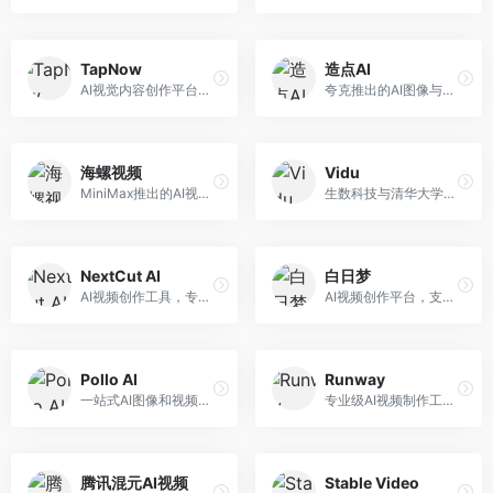
TapNow
造点AI
AI视觉内容创作平台，整合图像与视频生成能力。面向内容创作者，提供文生图、文生视频、智能编辑等服务，创作工具丰富，一站式体验便捷。
夸克推出的AI图像与视频创作平台。面向普通用户和内容创作者，提供文生图、文生视频等功能，操作简便，与夸克生态深度整合。
海螺视频
Vidu
MiniMax推出的AI视频生成工具，支持高质量视频创作。面向内容创作者，提供文生视频、视频编辑等功能，生成速度快，视频效果自然流畅。
生数科技与清华大学联合研发的AI视频生成大模型。面向视频创作者和内容生产者，支持文生视频、图生视频，视频质量高，物理运动理解准确，国产视频生成领先工具。
NextCut AI
白日梦
AI视频创作工具，专注于智能剪辑和视频生成。面向视频创作者，提供智能剪辑、视频生成、特效添加等功能，剪辑效率高，适合快节奏内容生产。
AI视频创作平台，支持生成长达50分钟的长视频内容。面向长视频创作者和内容生产者，支持故事视频生成、视频编辑等功能，适合叙事性内容创作。
Pollo AI
Runway
一站式AI图像和视频创作平台，整合多种生成工具。面向内容创作者，提供文生图、文生视频、视频编辑等服务，创作工具全面，一站式体验便捷。
专业级AI视频制作工具，支持视频生成与编辑。面向影视制作人和创意工作者，提供文生视频、视频编辑、绿幕抠像等专业功能，视频处理能力强，适合专业创作场景。
腾讯混元AI视频
Stable Video