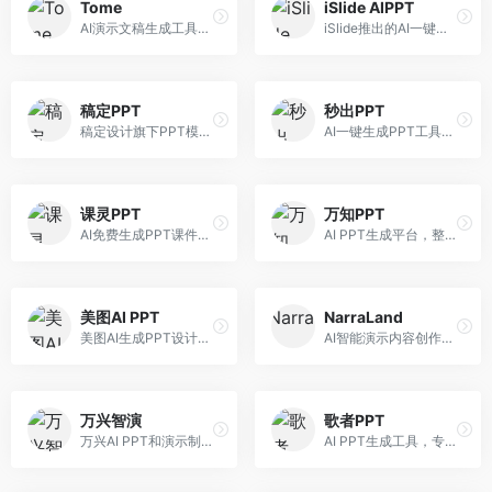
Tome
iSlide AIPPT
AI演示文稿生成工具，专注于故事化演示创作。面向创业者和营销人员，提供故事叙述、视觉设计、内容生成等服务，演示文稿叙事性强。
iSlide推出的AI一键设计精美PPT工具。面向PPT设计用户，提供模板库、内容生成、设计优化等服务，与iSlide插件深度整合。
稿定PPT
秒出PPT
稿定设计旗下PPT模板资源库，整合AI生成功能。面向设计师和职场人士，提供海量PPT模板、AI内容生成等服务，模板质量高。
AI一键生成PPT工具，专注于快速演示文稿制作。面向职场人士，支持主题输入、内容生成、模板套用等功能，PPT生成速度快，适合紧急制作场景。
课灵PPT
万知PPT
AI免费生成PPT课件平台，专注于教育场景。面向教师和教育工作者，提供课件生成、教学设计、模板选择等服务，教育适配性强。
AI PPT生成平台，整合知识库与创作功能。面向职场人士，支持内容检索、PPT生成、设计优化等服务，知识整合能力强。
美图AI PPT
NarraLand
美图AI生成PPT设计工具，整合图像处理能力。面向设计师和职场人士，提供PPT生成、图片美化、设计优化等服务，视觉设计美观。
AI智能演示内容创作平台，专注于叙事演示。面向内容创作者，提供故事创作、演示生成、动画设计等服务，演示内容生动有趣。
万兴智演
歌者PPT
万兴AI PPT和演示制作软件，整合视频演示功能。面向职场人士和教育工作者，提供PPT生成、演示录制、视频制作等服务，演示功能完善。
AI PPT生成工具，专注于演示文稿智能创作。面向职场人士，支持主题输入、内容生成、设计美化等功能，PPT制作效率高。