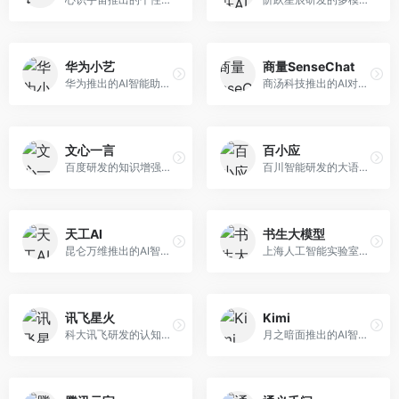
华为小艺
商量SenseChat
华为推出的AI智能助手网页端，深度整合鸿蒙生态和华为云服务。面向华为设备用户，支持语音交互、智能问答、设备控制等功能，与华为硬件生态无缝衔接。
商汤科技推出的AI对话平台，结合计算机视觉和自然语言处理技术。面向企业用户和开发者，支持多模态交互，视觉理解能力强，适合智能客服和内容创作场景。
文心一言
百小应
百度研发的知识增强大语言模型，深度融合百度知识图谱和搜索能力。面向中文用户，提供知识问答、文本创作、逻辑推理等服务，中文语境理解准确，知识覆盖面广。
百川智能研发的大语言模型助手，专注于中文理解和生成。面向中文用户，提供知识问答、文本创作、代码辅助等服务，模型参数规模大，中文表达流畅自然。
天工AI
书生大模型
昆仑万维推出的AI智能助手，集成搜索、对话、创作等多种能力。面向普通用户和内容创作者，支持联网搜索、文本生成、图像理解等功能，响应速度快，免费使用。
上海人工智能实验室研发的开源大模型系列，支持多尺度和多模态。面向研究机构和开发者，开源生态完善，学术研究背景深厚，适合科研和定制开发。
讯飞星火
Kimi
科大讯飞研发的认知智能大模型，深度融合语音识别和自然语言处理技术。面向企业用户和教育领域，提供语音交互、文档处理、代码生成等服务，中文语音识别准确率高。
月之暗面推出的AI智能助手，核心优势在于超长文本处理能力，支持20万字以上文档分析。面向学术研究者、职场人士和内容创作者，提供文档解读、PPT生成、联网搜索等综合服务。