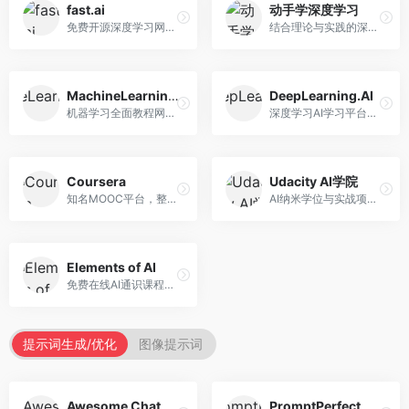
fast.ai
动手学深度学习
免费开源深度学习网站，专注于实用AI教学。面向开发者，提供免费深度学习课程、实战项目、代码库等资源，学习门槛低。
结合理论与实践的深度学习教材，专注于代码驱动学习。面向学生和开发者，提供深度学习理论、代码实现、练习题等资源，学习体验好。
MachineLearningMastery
DeepLearning.AI
机器学习全面教程网站，专注于实用技能教学。面向开发者，提供机器学习算法、Python实现、项目实战等教程，实用性强。
深度学习AI学习平台，由吴恩达创立。面向AI学习者，提供深度学习专项课程、AI新闻、技术社区等资源，课程质量权威。
Coursera
Udacity AI学院
知名MOOC平台，整合全球顶尖大学课程资源。面向学习者，提供AI、机器学习、深度学习等课程，证书认可度高，课程质量专业。
AI纳米学位与实战项目平台，专注于职业导向学习。面向AI从业者，提供机器学习、深度学习、计算机视觉等纳米学位，项目实战性强。
Elements of AI
免费在线AI通识课程，专注于AI基础知识普及。面向普通大众，提供AI概念、原理、应用等入门知识，语言通俗易懂。
提示词生成/优化
图像提示词
Awesome ChatGPT Prompts
PromptPerfect