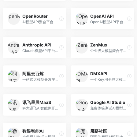
OpenRouter
OpenAI API
AI模型API聚合平台，整合多种主流大模型。面向开发者，提供统一API接口、模型对比、成本优化等服务，模型选择灵活。
OpenAI模型API平台，提供GPT系列模型服务。面向开发者，提供模型API、微调服务、Assistants API等，是AI开发领域的基础设施。
Anthropic API
ZenMux
Claude模型API平台，专注于安全可靠的AI服务。面向开发者，提供Claude系列模型API、安全特性、企业级服务等，API质量高。
企业级大模型聚合平台，专注于企业AI服务。面向企业用户，提供多模型管理、安全合规、成本优化等服务，企业级功能完善。
阿里云百炼
DMXAPI
一站式大模型开发平台，深度整合阿里云服务。面向企业开发者和AI团队，提供模型训练、微调、部署、应用开发等全流程服务，企业级功能完善。
一个Key用全球大模型的聚合平台。面向开发者，提供多模型统一API、简化接入、成本控制等服务，接入便捷。
讯飞星辰MaaS
Google AI Studio
科大讯飞AI智能体开发平台，专注于企业级模型服务。面向企业用户，提供模型调用、智能体创建、行业解决方案等服务，中文能力突出。
免费体验测试AI模型的平台，深度整合Google生态。面向开发者和研究者，提供Gemini模型体验、API密钥管理、提示词测试等服务，免费使用。
数眼智能AI
魔搭社区
企业级AI数据与模型服务平台，专注于数据驱动AI。面向企业用户，提供数据管理、模型训练、部署服务等，数据治理能力强。
阿里达摩院AI模型社区，专注于中文AI生态。面向中文开发者，提供开源模型、数据集、开发工具等资源，中文模型丰富。