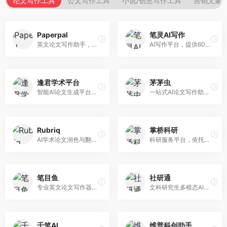
论文写作工具
公文写作工具
小说/创意写作工具
营销文案
Paperpal
笔灵AI写作
英文论文写作助手，专注于学术英语润色。面向需要发表国际期刊的研究者，提供语法检查、学术表达优化、格式规范等服务，英语表达地道专业。
AI写作平台，提供600+写作模板。面向学生、职场人士和内容创作者，支持论文、公文、营销文案等多种文体，模板丰富，一键生成，写作效率大幅提升。
逢君学术平台
茅茅虫
智能AI论文生成平台，支持查重检测。面向高校学生和研究人员，提供论文选题、内容生成、查重修改等一站式服务，学术写作流程完整。
一站式AI论文写作助手，覆盖学术写作全场景。面向高校学生和科研人员，提供开题报告、文献综述、论文正文等写作服务，支持多学科多类型论文，操作简便。
Rubriq
掌桥科研
AI学术论文润色与翻译平台。面向国际期刊投稿者，提供论文润色、翻译、格式调整等服务，支持多语言，学术表达专业规范。
科研服务平台，依托3亿+真实文献数据库。面向学术研究者和学生，提供文献检索、论文写作、科研数据分析等服务，文献资源丰富，学术支持专业。
笔目鱼
社研通
专业英文论文写作器，支持学术论文全流程。面向留学生和国际期刊投稿者，提供英文论文撰写、润色、格式调整等服务，学术英语表达规范。
文科研究生多模态AI学术写作平台。面向文科研究生和社科研究者，提供文献综述、理论分析、定性研究辅助等服务，文科研究方法论支持完善。
千笔AI
维普科创助手