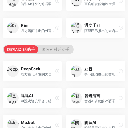
智谱AI研发的对话语言模型，支持中英双语交互。面向中文用户和开发者，提供知识问答、代码编写、文档解读等服务，开源生态完善，学术研究背景深厚。
百度研发的知识增强大语言模型，深度融合百度知识图谱和搜索能力。面向中文用户，提供知识问答、文本创作、逻辑推理等服务，中文语境理解准确，知识覆盖面广。
Kimi
通义千问
月之暗面推出的AI智能助手，核心优势在于超长文本处理能力，支持20万字以上文档分析。面向学术研究者、职场人士和内容创作者，提供文档解读、PPT生成、联网搜索等综合服务。
阿里巴巴推出的大语言模型平台，提供对话问答、文档处理、图像理解、代码编写等全方位AI服务。面向企业用户和个人开发者，集成阿里云生态，支持多模态交互，企业级安全保障。
国内AI对话助手
国际AI对话助手
DeepSeek
豆包
幻方量化研发的大语言模型平台，专注于深度推理和代码生成能力。面向开发者、研究人员和技术爱好者，提供强大的逻辑推理和数学计算功能，开源生态完善，API接口友好。
字节跳动推出的智能对话助手平台，提供文本创作、知识问答、英语学习等多种AI服务。面向普通用户和内容创作者，支持多轮对话和文件解析，免费使用，响应速度快，中文理解能力强。
逗逗AI
智谱清言
AI游戏陪玩平台，结合游戏理解和自然语言交互技术。面向游戏玩家，提供游戏攻略、陪玩互动、社交聊天等服务，游戏知识丰富，互动体验有趣。
智谱AI研发的对话语言模型，支持中英双语交互。面向中文用户和开发者，提供知识问答、代码编写、文档解读等服务，开源生态完善，学术研究背景深厚。
Me.bot
阶跃AI
心识宇宙推出的个性化AI伴侣，专注于情感交互和个人助理服务。面向个人用户，支持日程管理、情感陪伴、知识问答等功能，交互体验人性化。
阶跃星辰研发的多模态大模型平台，支持文本、图像、视频的综合理解与生成。面向创作者和企业客户，提供内容创作、智能分析等服务，多模态能力突出。