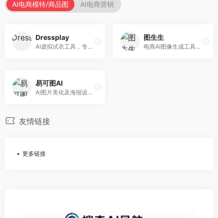
AI电商模特/商品图
AI电商营销
Dressplay
图生生
AI虚拟试衣工具，专注于服装电商体验。面向服装电商，提供虚拟试穿、尺码推荐、穿搭建议等服务，试衣体验真实。
电商AI图像生成工具，专注于商品图创作。面向电商卖家，提供商品图生成、背景替换、批量处理等服务，商品图质量高。
易可图AI
AI图片美化及海报设计平台，专注于电商视觉设计。面向电商卖家，提供图片美化、海报设计、营销素材等服务，设计效率高。
友情链接
更多链接