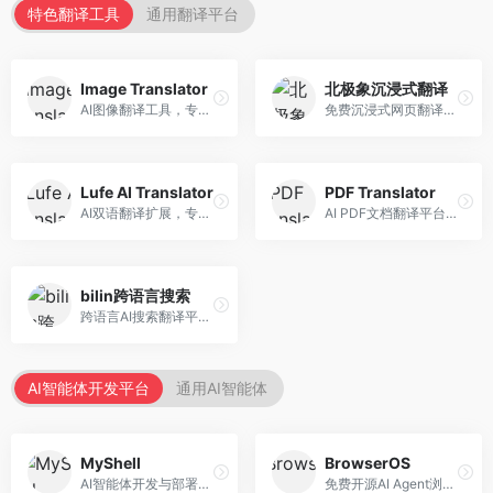
特色翻译工具
通用翻译平台
Image Translator
北极象沉浸式翻译
AI图像翻译工具，专注于图片文字翻译。面向设计师和电商从业者，提供图片文字识别、翻译、替换等服务，图像翻译效果好。
免费沉浸式网页翻译工具，专注于阅读体验。面向普通用户，提供网页双语翻译、文档翻译等服务，免费使用，翻译质量高。
Lufe AI Translator
PDF Translator
AI双语翻译扩展，专注于浏览器翻译场景。面向外语内容阅读者，提供网页双语翻译、划词翻译等服务，浏览器集成便捷。
AI PDF文档翻译平台，专注于文档本地化。面向商务人士，提供PDF翻译、格式保留、批量处理等服务，文档翻译专业。
bilin跨语言搜索
跨语言AI搜索翻译平台，专注于信息获取。面向研究者和内容创作者，提供跨语言搜索、内容翻译、信息整合等服务，跨语言检索能力强。
AI智能体开发平台
通用AI智能体
MyShell
BrowserOS
AI智能体开发与部署平台，专注于语音交互智能体。面向开发者，提供语音智能体创建、部署服务、社区分享等功能，语音交互能力强。
免费开源AI Agent浏览器，专注于浏览器自动化。面向开发者，提供浏览器控制、任务自动化、API接口等服务，开源免费。