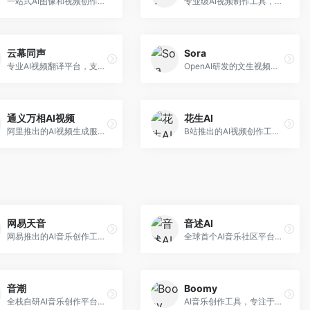
一站式AI图像和视频创作平台，整合多种生成工具。面向内容创作者，提供文生图、文生视频、视频编辑等服务，创作工具全面，一站式体验便捷。
专业级AI视频制作工具，支持视频生成与编辑。面向影视制作人和创意工作者，提供文生视频、视频编辑、绿幕抠像等专业功能，视频处理能力强，适合专业创作场景。
云幕同声
Sora
专业AI视频翻译平台，支持视频多语言配音和字幕生成。面向跨境电商和内容出海从业者，提供视频翻译、配音、字幕生成等服务，多语言支持完善。
OpenAI研发的文生视频大模型，可根据文字描述生成长达60秒的高清视频。面向影视创作者、广告从业者和内容生产者，视频连贯性强，物理世界理解准确，代表了AI视频生成的最高水平。
通义万相AI视频
花生AI
阿里推出的AI视频生成服务，整合图像与视频创作能力。面向电商和营销从业者，支持商品视频生成、营销视频制作等服务，商业应用场景丰富。
B站推出的AI视频创作工具，专注于短视频内容生成。面向B站创作者，支持视频生成、视频编辑等功能，与B站平台深度整合，创作效率高。
网易天音
音述AI
网易推出的AI音乐创作工具，支持作词、作曲与编曲。面向音乐爱好者和独立音乐人，提供歌词生成、旋律创作、编曲制作等服务，与网易云音乐生态深度整合。
全球首个AI音乐社区平台，整合创作与分享功能。面向音乐创作者和爱好者，提供音乐创作、作品分享、社区交流等服务，社区氛围活跃。
音潮
Boomy
全栈自研AI音乐创作平台，支持从创作到发布的完整流程。面向独立音乐人和音乐工作室，提供作词作曲、编曲混音、音乐发布等服务，创作工具专业。
AI音乐创作工具，专注于快速音乐生成与发布。面向音乐爱好者和业余创作者，支持一键生成原创音乐，可直接发布到音乐平台，创作门槛低。