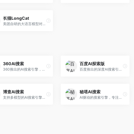
长猫LongCat
美团自研的大语言模型对话平台，专注于本地生活服务场景。面向美团生态用户，提供智能推荐、服务问答等功能，本地生活知识覆盖全面。
360AI搜索
百度AI探索版
360推出的AI搜索引擎，专注于安全智能搜索。面向普通用户，提供智能问答、网页搜索、内容整理等服务，安全防护能力强。
百度推出的深度AI搜索引擎，整合百度知识图谱。面向中文用户，提供智能问答、知识探索、内容生成等服务，知识覆盖面广。
博查AI搜索
秘塔AI搜索
支持多模型的AI搜索引擎，整合多种大模型能力。面向AI爱好者，提供多模型搜索、答案对比、深度分析等服务，模型选择灵活。
AI驱动的搜索引擎，专注于无广告直达结果。面向研究者和信息获取需求者，提供深度搜索、来源标注、答案整理等服务，搜索结果干净准确，信息可信度高。