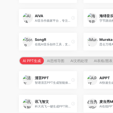
AIVA
海绵音
AI音乐作曲家平台，专注于古典和影视配乐创作。面向影视制作人和游戏开发者，提供原创音乐生成、配乐定制等服务，音乐风格专业，适合影视游戏配乐。
SongR
Mureka
在线AI音乐创作工具，支持歌词与旋律一体化生成。面向内容创作者和音乐爱好者，提供歌词创作、旋律生成、音乐制作等服务，操作简便，创作速度快。
AI PPT生成
AI思维导图
AI文档处理
AI表格/图表
清言PPT
AiPPT
智谱清言PPT生成智能体，基于GLM大模型。面向智谱用户，支持对话生成PPT、内容优化等服务，与智谱生态深度整合。
讯飞智文
麦当秀M
科大讯飞一键生成PPT和Word工具，整合语音技术。面向职场人士，支持语音输入、文档生成、格式调整等功能，办公效率显著提升。