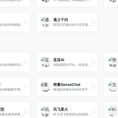
通义千问
月之暗面推出的AI智能助手，核心优势在于超长文本处理能力，支持20万字以上文档分析。面向学术研究者、职场人士和内容创作者，提供文档解读、PPT生成、联网搜索等综合服务。
阿里巴巴推出的大语言模型平台，提供对话问答、文档处理、图像理解、代码编写等全方位AI服务。面向企业用户和个人开发者，集成阿里云生态，支持多模态交互，企业级安全保障。
逗逗AI
字节跳动推出的智能对话助手平台，提供文本创作、知识问答、英语学习等多种AI服务。面向普通用户和内容创作者，支持多轮对话和文件解析，免费使用，响应速度快，中文理解能力强。
AI游戏陪玩平台，结合游戏理解和自然语言交互技术。面向游戏玩家，提供游戏攻略、陪玩互动、社交聊天等服务，游戏知识丰富，互动体验有趣。
艺
商量SenseChat
华为推出的AI智能助手网页端，深度整合鸿蒙生态和华为云服务。面向华为设备用户，支持语音交互、智能问答、设备控制等功能，与华为硬件生态无缝衔接。
商汤科技推出的AI对话平台，结合计算机视觉和自然语言处理技术。面向企业用户和开发者，支持多模态交互，视觉理解能力强，适合智能客服和内容创作场景。
模型
讯飞星火
上海人工智能实验室研发的开源大模型系列，支持多尺度和多模态。面向研究机构和开发者，开源生态完善，学术研究背景深厚，适合科研和定制开发。
科大讯飞研发的认知智能大模型，深度融合语音识别和自然语言处理技术。面向企业用户和教育领域，提供语音交互、文档处理、代码生成等服务，中文语音识别准确率高。