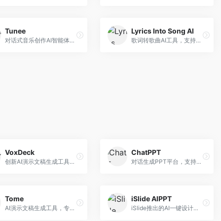
Tunee
Lyrics Into Song AI
对话式音乐创作AI智能体，支持自然语言交互创作。面向音乐爱好者，通过对话方式完成音乐创作，交互体验友好，创作过程直观。
歌词转歌曲AI工具，支持将歌词转化为完整歌曲。面向歌词创作者和音乐爱好者，提供歌词谱曲、编曲制作等服务，歌词音乐化效率高。
VoxDeck
ChatPPT
创新AI演示文稿生成工具，支持语音交互创作。面向职场人士，支持语音输入、PPT生成、内容优化等功能，语音创作体验便捷。
对话生成PPT平台，支持自然语言交互创作。面向职场人士和教育工作者，通过对话方式完成PPT制作，交互体验友好，创作过程直观。
Tome
iSlide AIPPT
AI演示文稿生成工具，专注于故事化演示创作。面向创业者和营销人员，提供故事叙述、视觉设计、内容生成等服务，演示文稿叙事性强。
iSlide推出的AI一键设计精美PPT工具。面向PPT设计用户，提供模板库、内容生成、设计优化等服务，与iSlide插件深度整合。