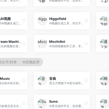
AI视频创作工具，专注于智能剪辑和视频生成。面向视频创作者，提供智能剪辑、视频生成、特效添加等功能，剪辑效率高，适合快节奏内容生产。
AI视频创作平台，支持生成长达50分钟的长视频内容。面向长视频创作者和内容生产者，支持故事视频生成、视频编辑等功能，适合叙事性内容创作。
AI视频
Higgsfield
腾讯推出的AI视频生成工具，基于混元大模型。面向腾讯生态用户和内容创作者，支持文生视频、视频编辑等功能，与腾讯产品生态深度整合。
AI视频生成工具，专注于高质量视频内容创作。面向视频创作者和营销人员，支持文生视频、视频编辑等功能，视频效果逼真，适合商业应用。
Luma Dream Machine
MochiAni
Luma AI推出的视频生成工具，专注于高质量视频创作。面向影视创作者和内容生产者，支持文生视频、图生视频，视频质量高，物理运动流畅自然。
AI动画视频创作工具，专注于动画内容生成。面向动画创作者和二次元内容生产者，支持动画风格视频生成，动画效果流畅，适合动漫内容创作。
转文字/转录
AI音频处理
Music
音疯
昆仑万维推出的AI音乐创作平台，基于天工大模型。面向音乐创作者，支持歌词生成、旋律创作、音乐编曲等服务，中文音乐创作能力强。
昆仑万维旗下AI音乐创作平台，专注于音乐内容生成。面向音乐爱好者和内容创作者，提供多种风格音乐生成，操作简便，创作速度快。
Suno
阿里推出的多模态音乐生成平台，整合音频与文本理解能力。面向内容创作者，支持歌词生成、旋律创作、音乐编辑等服务，与阿里生态深度整合。
AI音乐创作平台，支持通过文字描述生成完整歌曲，包含歌词、旋律和人声。面向音乐爱好者、内容创作者和独立音乐人，操作门槛低，创作速度快，支持多种音乐风格，为音乐创作带来全新可能。