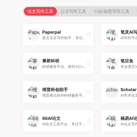
论文写作工具
公文写作工具
小说/创意写作工具
Paperpal
笔灵AI
英文论文写作助手，专注于学术英语润色。面向需要发表国际期刊的研究者，提供语法检查、学术表达优化、格式规范等服务，英语表达地道专业。
掌桥科研
笔目鱼
科研服务平台，依托3亿+真实文献数据库。面向学术研究者和学生，提供文献检索、论文写作、科研数据分析等服务，文献资源丰富，学术支持专业。
维普科创助手
Schola
维普推出的AI科研服务平台，整合学术资源与智能写作。面向科研人员和高校师生，提供文献检索、论文写作、查重检测等一站式服务，学术资源权威可靠。
66AI论文
稿易AI
AI论文工具平台，专注于高质量低查重论文生成。面向大学生和研究生，提供论文写作、降重修改等服务，生成内容原创度高，查重率低。