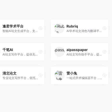
逢君学术平台
Rubriq
智能AI论文生成平台，支持查重检测。面向高校学生和研究人员，提供论文选题、内容生成、查重修改等一站式服务，学术写作流程完整。
AI学术论文润色与翻译平台。面向国际期刊投稿者，提供论文润色、翻译、格式调整等服务，支持多语言，学术表达专业规范。
千笔AI
aipasspaper
AI论文写作平台，提供无限改稿服务。面向高校学生和学术研究者，支持论文选题、大纲生成、内容撰写、查重修改等全流程服务，改稿次数不限，服务质量有保障。
AI论文写作助手平台，提供智能化的学术写作支持。面向大学生和研究人员，支持多种学科论文生成，提供参考文献管理和格式规范服务，写作效率高。
清北论文
雷小兔
专业论文写作平台，依托高校学术资源。面向本科生和研究生，提供论文指导、写作辅助、查重检测等服务，学术规范性强，适合追求高质量论文的用户。
一站式学术编辑器平台，覆盖论文写作全流程。面向高校学生和科研人员，提供选题分析、文献检索、论文生成、查重降重等服务，操作流程清晰，学术写作效率显著提升。