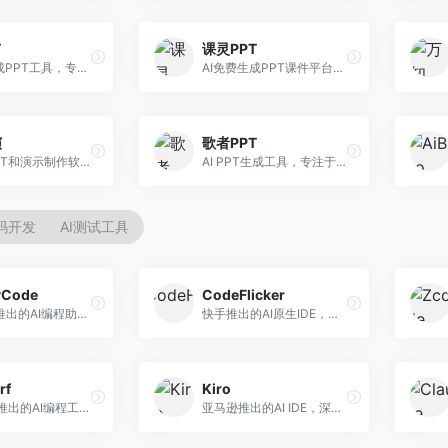
T
课灵PPT
AI一键生成PPT工具，专注于快速演示文稿制作。面向职场人士，支持主题输入、内容生成、模板套用等功能，PPT生成速度快，适合紧急制作场景。
AI免费生成PPT课件平台，专注于教育场景。面向教师和教育工作者，提供课件生成、教学设计、模板选择等服务，教育适配性强。
演
歌者PPT
万兴AI PPT和演示制作软件，整合视频演示功能。面向职场人士和教育工作者，提供PPT生成、演示录制、视频制作等服务，演示功能完善。
AI PPT生成工具，专注于演示文稿智能创作。面向职场人士，支持主题输入、内容生成、设计美化等功能，PPT制作效率高。
代码开发
AI测试工具
yCode
CodeFlicker
长亭科技推出的AI编程助手，专注于安全开发。面向开发者，提供代码生成、安全检测、漏洞修复等服务，安全开发能力强。
快手推出的AI原生IDE，专注于短视频相关开发。面向快手生态开发者，提供代码生成、调试辅助等服务，与快手开发生态深度整合。
rf
Kiro
Codeium推出的AI编程工具，专注于代码智能辅助。面向开发者，提供代码补全、代码生成、代码解释等服务，多语言支持完善。
亚马逊推出的AI IDE，深度整合AWS云服务。面向AWS开发者，提供代码生成、云服务集成、部署自动化等服务，与AWS生态无缝衔接。