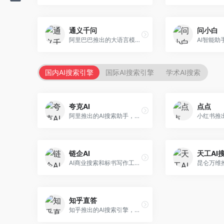
通义千问
问小白
阿里巴巴推出的大语言模型平台，提供对话问答、文档处理、图像理解、代码编写等全方位AI服务。面向企业用户和个人开发者，集成阿里云生态，支持多模态交互，企业级安全保障。
国内AI搜索引擎
国际AI搜索引擎
学术AI搜索
夸克AI
点点
阿里推出的AI搜索助手，整合搜索与AI功能。面向年轻用户，提供智能搜索、文档处理、学习辅助等服务，与夸克生态深度整合。
链企AI
天工AI
AI商业搜索和标书写作工具，专注于企业服务场景。面向企业用户，提供商业信息搜索、标书生成、企业分析等服务，商业信息专业。
知乎直答
知乎推出的AI搜索引擎，专注于知识问答场景。面向知识获取者，提供知乎内容搜索、智能问答、知识整理等服务，专业知识丰富。