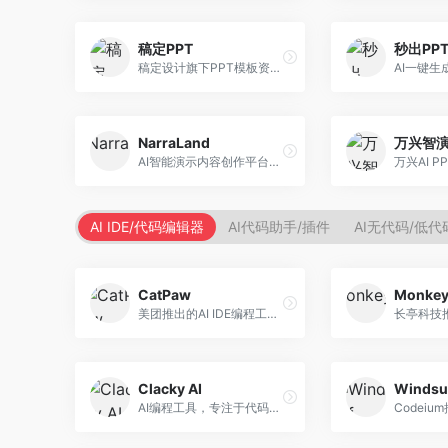
稿定PPT
秒出PP
稿定设计旗下PPT模板资源库，整合AI生成功能。面向设计师和职场人士，提供海量PPT模板、AI内容生成等服务，模板质量高。
NarraLand
万兴智
AI智能演示内容创作平台，专注于叙事演示。面向内容创作者，提供故事创作、演示生成、动画设计等服务，演示内容生动有趣。
AI IDE/代码编辑器
AI代码助手/插件
AI无代码/低
CatPaw
Monke
美团推出的AI IDE编程工具，专注于本地开发生态。面向开发者，提供智能代码补全、代码生成、项目管理等服务，本地开发体验好。
Clacky AI
Windsu
AI编程工具，专注于代码智能生成与优化。面向开发者，提供代码生成、代码重构、错误修复等服务，编程效率高。