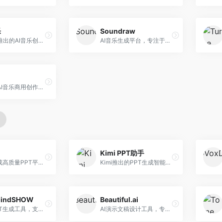
乐
Soundraw
字节跳动推出的AI音乐创作平台，支持多风格音乐生成。面向内容创作者和音乐爱好者，提供歌词创作、旋律生成、编曲制作等服务，创作效率高，适合短视频配乐。
AI音乐生成平台，专注于免版税音乐创作。面向视频创作者和内容制作者，提供背景音乐生成、音乐定制等服务，音乐版权清晰，适合视频配乐场景。
昆仑万维AI音乐商用创作平台，专注于商业音乐授权。面向企业和商业用户，提供版权音乐生成、商用授权等服务，音乐版权清晰，商业应用安全。
Kimi PPT助手
AI快速生成高质量PPT平台，支持主题定制。面向职场人士和学生，提供一键生成、模板选择、内容优化等服务，PPT制作速度快，设计质量高。
Kimi推出的PPT生成智能体，整合长文本处理能力。面向职场人士和学生，支持文档解析、PPT生成、内容优化等服务，与Kimi生态深度整合。
indSHOW
Beautiful.ai
AI在线PPT生成工具，支持思维导图转PPT。面向职场人士，提供思维导图导入、PPT生成、模板选择等服务，思维导图转PPT效率高。
AI演示文稿设计工具，专注于自动化设计排版。面向职场人士，提供智能排版、模板选择、设计优化等服务，设计美观度高。