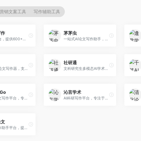
营销文案工具
写作辅助工具
写作
茅茅虫
AI写作平台，提供600+写作模板。面向学生、职场人士和内容创作者，支持论文、公文、营销文案等多种文体，模板丰富，一键生成，写作效率大幅提升。
一站式AI论文写作助手，覆盖学术写作全场景。面向高校学生和科研人员，提供开题报告、文献综述、论文正文等写作服务，支持多学科多类型论文，操作简便。
社研通
专业英文论文写作器，支持学术论文全流程。面向留学生和国际期刊投稿者，提供英文论文撰写、润色、格式调整等服务，学术英语表达规范。
文科研究生多模态AI学术写作平台。面向文科研究生和社科研究者，提供文献综述、理论分析、定性研究辅助等服务，文科研究方法论支持完善。
rGo
沁言学术
AI学术论文写作平台，专注于理工科领域的逻辑构建。面向理工科研究生和科研工作者，提供公式编辑、数据分析、论文结构优化等服务，理工科写作逻辑严谨。
AI科研写作平台，专注于学术研究辅助。面向研究生和科研工作者，提供文献分析、研究方法指导、论文撰写等服务，学术资源丰富，研究支持全面。
论文
AI论文写作助手平台，提供智能化学术写作支持。面向高校学生，支持多种论文类型生成，提供参考文献管理和格式规范服务，操作流程简单。