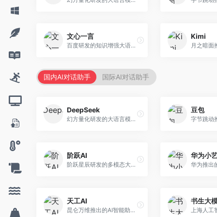
文心一言
Kimi
百度研发的知识增强大语言模型，深度融合百度知识图谱和搜索能力。面向中文用户，提供知识问答、文本创作、逻辑推理等服务，中文语境理解准确，知识覆盖面广。
国内AI对话助手
国际AI对话助手
DeepSeek
豆包
幻方量化研发的大语言模型平台，专注于深度推理和代码生成能力。面向开发者、研究人员和技术爱好者，提供强大的逻辑推理和数学计算功能，开源生态完善，API接口友好。
阶跃AI
华为小
阶跃星辰研发的多模态大模型平台，支持文本、图像、视频的综合理解与生成。面向创作者和企业客户，提供内容创作、智能分析等服务，多模态能力突出。
天工AI
书生大
昆仑万维推出的AI智能助手，集成搜索、对话、创作等多种能力。面向普通用户和内容创作者，支持联网搜索、文本生成、图像理解等功能，响应速度快，免费使用。