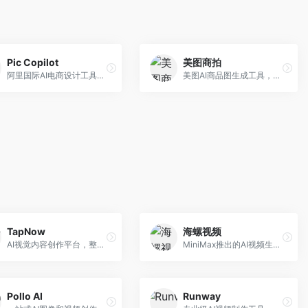
Pic Copilot
美图商拍
阿里国际AI电商设计工具，专注于跨境电商。面向跨境电商卖家，提供商品图优化、营销海报生成、多语言适配等服务，海外市场适配性强。
美图AI商品图生成工具，整合美图生态。面向电商卖家，提供商品图美化、模特替换、场景生成等服务，移动端操作便捷。
TapNow
海螺视频
AI视觉内容创作平台，整合图像与视频生成能力。面向内容创作者，提供文生图、文生视频、智能编辑等服务，创作工具丰富，一站式体验便捷。
MiniMax推出的AI视频生成工具，支持高质量视频创作。面向内容创作者，提供文生视频、视频编辑等功能，生成速度快，视频效果自然流畅。
Pollo AI
Runway