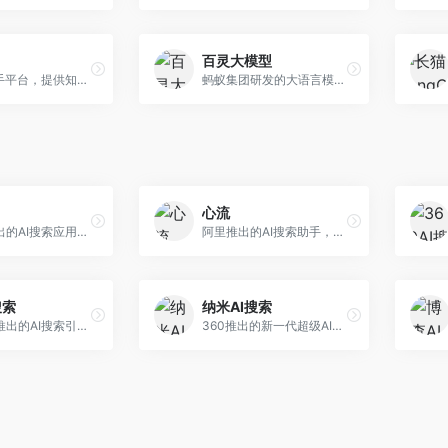
百灵大模型
AI智能助手平台，提供知识问答、文本创作、文档处理等服务。面向普通用户和职场人士，操作简便，响应速度快，支持多场景应用。
蚂蚁集团研发的大语言模型平台，专注于金融科技和企业服务。面向金融机构和企业客户，提供智能客服、风险分析、文档处理等服务，金融场景理解深入。
心流
小红书推出的AI搜索应用，专注于生活方式内容搜索。面向小红书用户，提供生活攻略、消费决策、内容推荐等服务，生活方式内容丰富。
阿里推出的AI搜索助手，专注于智能信息获取。面向普通用户，提供智能搜索、内容整理、知识问答等服务，与阿里生态深度整合。
搜索
纳米AI搜索
昆仑万维推出的AI搜索引擎，整合大模型与搜索能力。面向普通用户，提供智能问答、深度搜索、内容整理等服务，中文搜索体验好。
360推出的新一代超级AI搜索，深度整合360搜索资源。面向普通用户，提供智能问答、多模态搜索、内容生成等服务，安全可靠。