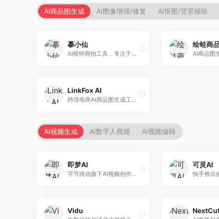
AI商品图生成
AI图像增强/修复
AI抠图/背景移除
摹小仙
绘蛙商
AI模特商拍工具，专注于服装电商。面向服装电商卖家，提供虚拟模特试穿、商品展示图生成等服务，模特形象多样，拍摄成本低。
LinkFox AI
跨境电商AI商品图生成工具。面向跨境电商卖家，支持多语言商品图生成、模特替换、场景优化等服务，适配海外电商平台需求。
AI视频生成
AI数字人视频
AI视频编辑
即梦AI
可灵AI
字节跳动旗下AI视频创作平台，支持多模态内容生成。面向内容创作者和营销人员，提供文生视频、图生视频、智能剪辑等功能，中文理解能力强，创作效率高。
Vidu
NextCut