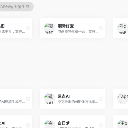
AI绘画/图像生成
品图
潮际好麦
AI商品图生成平台，支持模特换装和场景生成。面向电商卖家，提供商品上身效果展示、场景化商品图生成等服务，电商营销效果显著。
电商模特生成平台，支持AI虚拟模特创作。面向服装和配饰电商，提供模特试穿、商品展示、营销素材生成等服务，模特形象可定制。
造点AI
快手推出的AI视频生成平台，支持文生视频和图生视频，可生成长达2分钟的高质量视频内容。面向短视频创作者和营销人员，操作简便，生成效果逼真，适合商业推广和创意表达。
夸克推出的AI图像与视频创作平台。面向普通用户和内容创作者，提供文生图、文生视频等功能，操作简便，与夸克生态深度整合。
 AI
白日梦