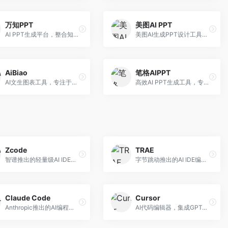
万知PPT
美图AI PPT
AI PPT生成平台，整合知识库与创作功能。面向职场人士，支持内容检索、PPT生成、设计优化等服务，知识整合能力强。
美图AI生成PPT设计工具，整合图像处理能力。面向设计师和职场人士，提供PPT生成、图片美化、设计优化等服务，视觉设计美观。
AiBiao
笔格AIPPT
AI文生图表工具，专注于数据可视化展示。面向数据分析师和职场人士，提供图表生成、数据可视化、PPT嵌入等服务，数据展示专业。
高效AI PPT生成工具，专注于演示文稿智能创作。面向职场人士，支持主题输入、内容生成、设计美化等功能，PPT制作效率高。
Zcode
TRAE
智谱推出的轻量级AI IDE，基于GLM模型。面向开发者，提供智能代码补全、代码生成、错误检测等服务，中文编程支持好。
字节跳动推出的AI IDE编程工具，深度集成大模型能力。面向开发者，提供智能代码补全、代码解释、重构优化等服务，编程效率显著提升。
Claude Code
Cursor
Anthropic推出的AI编程工具，基于Claude模型。面向开发者，提供代码生成、代码审查、调试辅助等服务，代码质量高，推理能力强。
AI代码编辑器，集成GPT-4模型，专注于智能编程辅助。面向开发者，提供代码生成、代码解释、错误修复等服务，编程体验流畅，开发效率高。