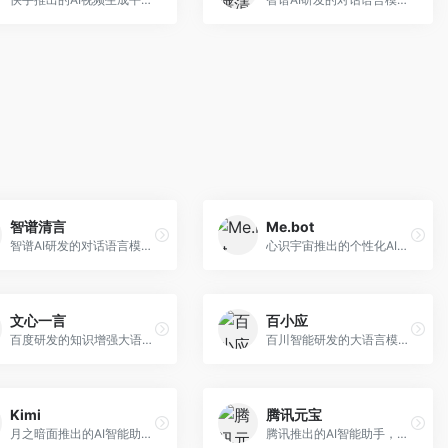
智谱清言
Me.bot
智谱AI研发的对话语言模型，支持中英双语交互。面向中文用户和开发者，提供知识问答、代码编写、文档解读等服务，开源生态完善，学术研究背景深厚。
心识宇宙推出的个性化AI伴侣，专注于情感交互和个人助理服务。面向个人用户，支持日程管理、情感陪伴、知识问答等功能，交互体验人性化。
文心一言
百小应
百度研发的知识增强大语言模型，深度融合百度知识图谱和搜索能力。面向中文用户，提供知识问答、文本创作、逻辑推理等服务，中文语境理解准确，知识覆盖面广。
百川智能研发的大语言模型助手，专注于中文理解和生成。面向中文用户，提供知识问答、文本创作、代码辅助等服务，模型参数规模大，中文表达流畅自然。
Kimi
腾讯元宝
月之暗面推出的AI智能助手，核心优势在于超长文本处理能力，支持20万字以上文档分析。面向学术研究者、职场人士和内容创作者，提供文档解读、PPT生成、联网搜索等综合服务。
腾讯推出的AI智能助手，整合微信生态和腾讯云服务。面向普通用户和企业客户，支持文档解析、图像理解、联网搜索等功能，与腾讯产品无缝衔接，办公协作便捷。