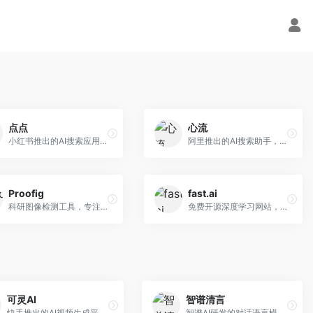
点点
心流
小红书推出的AI搜索应用，专注于生活方式内容搜索。面向小红书用户，提供生活攻略、消费决策、内容推荐等服务，生活方式内容丰富。
阿里推出的AI搜索助手，专注于智能信息获取。面向普通用户，提供智能搜索、内容整理、知识问答等服务，与阿里生态深度整合。
Proofig
fast.ai
科研图像检测工具，专注于学术图像完整性验证。面向科研人员，提供图像检测、重复分析、报告生成等服务，学术检测专业。
免费开源深度学习网站，专注于实用AI教学。面向开发者，提供免费深度学习课程、实战项目、代码库等资源，学习门槛低。
可灵AI
智谱清言
快手推出的AI视频生成平台，支持文生视频和图生视频，可生成长达2分钟的高质量视频内容。面向短视频创作者和营销人员，操作简便，生成效果逼真，适合商业推广和创意表达。
智谱AI研发的对话语言模型，支持中英双语交互。面向中文用户和开发者，提供知识问答、代码编写、文档解读等服务，开源生态完善，学术研究背景深厚。