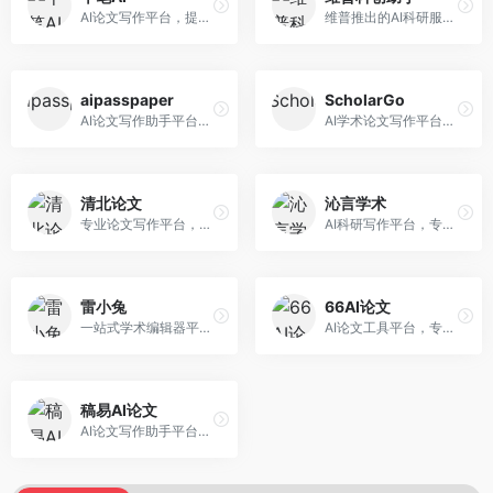
AI论文写作平台，提供无限改稿服务。面向高校学生和学术研究者，支持论文选题、大纲生成、内容撰写、查重修改等全流程服务，改稿次数不限，服务质量有保障。
维普推出的AI科研服务平台，整合学术资源与智能写作。面向科研人员和高校师生，提供文献检索、论文写作、查重检测等一站式服务，学术资源权威可靠。
aipasspaper
ScholarGo
AI论文写作助手平台，提供智能化的学术写作支持。面向大学生和研究人员，支持多种学科论文生成，提供参考文献管理和格式规范服务，写作效率高。
AI学术论文写作平台，专注于理工科领域的逻辑构建。面向理工科研究生和科研工作者，提供公式编辑、数据分析、论文结构优化等服务，理工科写作逻辑严谨。
清北论文
沁言学术
专业论文写作平台，依托高校学术资源。面向本科生和研究生，提供论文指导、写作辅助、查重检测等服务，学术规范性强，适合追求高质量论文的用户。
AI科研写作平台，专注于学术研究辅助。面向研究生和科研工作者，提供文献分析、研究方法指导、论文撰写等服务，学术资源丰富，研究支持全面。
雷小兔
66AI论文
一站式学术编辑器平台，覆盖论文写作全流程。面向高校学生和科研人员，提供选题分析、文献检索、论文生成、查重降重等服务，操作流程清晰，学术写作效率显著提升。
AI论文工具平台，专注于高质量低查重论文生成。面向大学生和研究生，提供论文写作、降重修改等服务，生成内容原创度高，查重率低。
稿易AI论文
AI论文写作助手平台，提供智能化学术写作支持。面向高校学生，支持多种论文类型生成，提供参考文献管理和格式规范服务，操作流程简单。