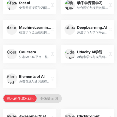
fast.ai
动手学深度学习
免费开源深度学习网站，专注于实用AI教学。面向开发者，提供免费深度学习课程、实战项目、代码库等资源，学习门槛低。
结合理论与实践的深度学习教材，专注于代码驱动学习。面向学生和开发者，提供深度学习理论、代码实现、练习题等资源，学习体验好。
MachineLearningMastery
DeepLearning.AI
机器学习全面教程网站，专注于实用技能教学。面向开发者，提供机器学习算法、Python实现、项目实战等教程，实用性强。
深度学习AI学习平台，由吴恩达创立。面向AI学习者，提供深度学习专项课程、AI新闻、技术社区等资源，课程质量权威。
Coursera
Udacity AI学院
知名MOOC平台，整合全球顶尖大学课程资源。面向学习者，提供AI、机器学习、深度学习等课程，证书认可度高，课程质量专业。
AI纳米学位与实战项目平台，专注于职业导向学习。面向AI从业者，提供机器学习、深度学习、计算机视觉等纳米学位，项目实战性强。
Elements of AI
免费在线AI通识课程，专注于AI基础知识普及。面向普通大众，提供AI概念、原理、应用等入门知识，语言通俗易懂。
提示词生成/优化
图像提示词
Awesome ChatGPT Prompts
ClickPrompt