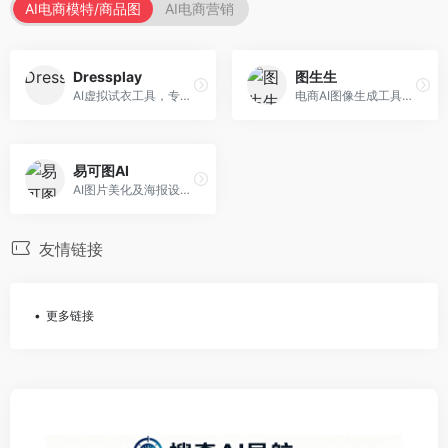
AI电商模特/商品图
AI电商营销
Dressplay
图生生
AI虚拟试衣工具，专注于服装电商体验。面向服装电商，提供虚拟试穿、尺码推荐、穿搭建议等服务，试衣体验真实。
电商AI图像生成工具，专注于商品图创作。面向电商卖家，提供商品图生成、背景替换、批量处理等服务，商品图质量高。
易可图AI
AI图片美化及海报设计平台，专注于电商视觉设计。面向电商卖家，提供图片美化、海报设计、营销素材等服务，设计效率高。
友情链接
更多链接