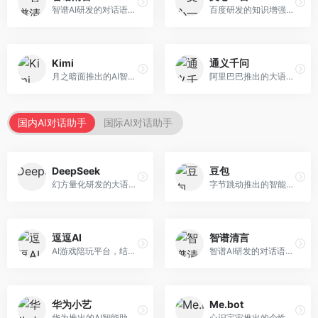
智谱AI研发的对话语言模型，支持中英双语交互。面向中文用户和开发者，提供知识问答、代码编写、文档解读等服务，开源生态完善，学术研究背景深厚。
百度研发的知识增强大语言模型，深度融合百度知识图谱和搜索能力。面向中文用户，提供知识问答、文本创作、逻辑推理等服务，中文语境理解准确，知识覆盖面广。
Kimi
通义千问
月之暗面推出的AI智能助手，核心优势在于超长文本处理能力，支持20万字以上文档分析。面向学术研究者、职场人士和内容创作者，提供文档解读、PPT生成、联网搜索等综合服务。
阿里巴巴推出的大语言模型平台，提供对话问答、文档处理、图像理解、代码编写等全方位AI服务。面向企业用户和个人开发者，集成阿里云生态，支持多模态交互，企业级安全保障。
国内AI对话助手
国际AI对话助手
DeepSeek
豆包
幻方量化研发的大语言模型平台，专注于深度推理和代码生成能力。面向开发者、研究人员和技术爱好者，提供强大的逻辑推理和数学计算功能，开源生态完善，API接口友好。
字节跳动推出的智能对话助手平台，提供文本创作、知识问答、英语学习等多种AI服务。面向普通用户和内容创作者，支持多轮对话和文件解析，免费使用，响应速度快，中文理解能力强。
逗逗AI
智谱清言
AI游戏陪玩平台，结合游戏理解和自然语言交互技术。面向游戏玩家，提供游戏攻略、陪玩互动、社交聊天等服务，游戏知识丰富，互动体验有趣。
智谱AI研发的对话语言模型，支持中英双语交互。面向中文用户和开发者，提供知识问答、代码编写、文档解读等服务，开源生态完善，学术研究背景深厚。
华为小艺
Me.bot
华为推出的AI智能助手网页端，深度整合鸿蒙生态和华为云服务。面向华为设备用户，支持语音交互、智能问答、设备控制等功能，与华为硬件生态无缝衔接。
心识宇宙推出的个性化AI伴侣，专注于情感交互和个人助理服务。面向个人用户，支持日程管理、情感陪伴、知识问答等功能，交互体验人性化。