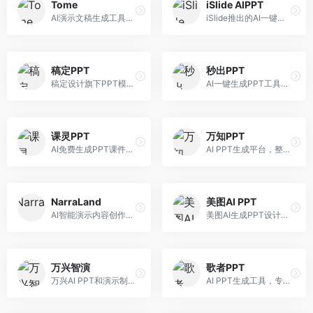
Tome
iSlide AIPPT
AI演示文稿生成工具，专注于故事化演示创作。面向创业者和营销人员，提供故事叙述、视觉设计、内容生成等服务，演示文稿叙事性强。
iSlide推出的AI一键设计精美PPT工具。面向PPT设计用户，提供模板库、内容生成、设计优化等服务，与iSlide插件深度整合。
稿定PPT
秒出PPT
稿定设计旗下PPT模板资源库，整合AI生成功能。面向设计师和职场人士，提供海量PPT模板、AI内容生成等服务，模板质量高。
AI一键生成PPT工具，专注于快速演示文稿制作。面向职场人士，支持主题输入、内容生成、模板套用等功能，PPT生成速度快，适合紧急制作场景。
课灵PPT
万知PPT
AI免费生成PPT课件平台，专注于教育场景。面向教师和教育工作者，提供课件生成、教学设计、模板选择等服务，教育适配性强。
AI PPT生成平台，整合知识库与创作功能。面向职场人士，支持内容检索、PPT生成、设计优化等服务，知识整合能力强。
NarraLand
美图AI PPT
AI智能演示内容创作平台，专注于叙事演示。面向内容创作者，提供故事创作、演示生成、动画设计等服务，演示内容生动有趣。
美图AI生成PPT设计工具，整合图像处理能力。面向设计师和职场人士，提供PPT生成、图片美化、设计优化等服务，视觉设计美观。
万兴智演
歌者PPT
万兴AI PPT和演示制作软件，整合视频演示功能。面向职场人士和教育工作者，提供PPT生成、演示录制、视频制作等服务，演示功能完善。
AI PPT生成工具，专注于演示文稿智能创作。面向职场人士，支持主题输入、内容生成、设计美化等功能，PPT制作效率高。