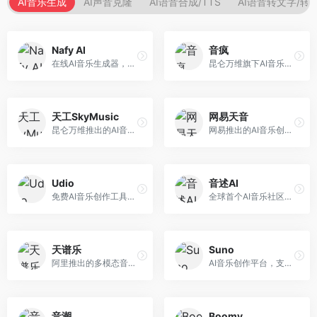
AI音乐生成
AI声音克隆
AI语音合成/TTS
AI语音转文字/转
Nafy AI
音疯
在线AI音乐生成器，专注于快速音乐创作。面向内容创作者，支持多种风格音乐生成，操作简便，生成速度快，适合快速配乐需求。
昆仑万维旗下AI音乐创作平台，专注于音乐内容生成。面向音乐爱好者和内容创作者，提供多种风格音乐生成，操作简便，创作速度快。
天工SkyMusic
网易天音
昆仑万维推出的AI音乐创作平台，基于天工大模型。面向音乐创作者，支持歌词生成、旋律创作、音乐编曲等服务，中文音乐创作能力强。
网易推出的AI音乐创作工具，支持作词、作曲与编曲。面向音乐爱好者和独立音乐人，提供歌词生成、旋律创作、编曲制作等服务，与网易云音乐生态深度整合。
Udio
音述AI
免费AI音乐创作工具，专注于高质量音乐生成。面向音乐创作者和内容制作者，支持多种音乐风格生成，音质专业，创作自由度高，适合专业音乐制作场景。
全球首个AI音乐社区平台，整合创作与分享功能。面向音乐创作者和爱好者，提供音乐创作、作品分享、社区交流等服务，社区氛围活跃。
天谱乐
Suno
阿里推出的多模态音乐生成平台，整合音频与文本理解能力。面向内容创作者，支持歌词生成、旋律创作、音乐编辑等服务，与阿里生态深度整合。
AI音乐创作平台，支持通过文字描述生成完整歌曲，包含歌词、旋律和人声。面向音乐爱好者、内容创作者和独立音乐人，操作门槛低，创作速度快，支持多种音乐风格，为音乐创作带来全新可能。
音潮
Boomy