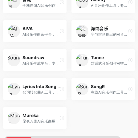
全栈自研AI音乐创作平台，支持从创作到发布的完整流程。面向独立音乐人和音乐工作室，提供作词作曲、编曲混音、音乐发布等服务，创作工具专业。
AI音乐创作工具，专注于快速音乐生成与发布。面向音乐爱好者和业余创作者，支持一键生成原创音乐，可直接发布到音乐平台，创作门槛低。
AIVA
海绵音乐
AI音乐作曲家平台，专注于古典和影视配乐创作。面向影视制作人和游戏开发者，提供原创音乐生成、配乐定制等服务，音乐风格专业，适合影视游戏配乐。
字节跳动推出的AI音乐创作平台，支持多风格音乐生成。面向内容创作者和音乐爱好者，提供歌词创作、旋律生成、编曲制作等服务，创作效率高，适合短视频配乐。
Soundraw
Tunee
AI音乐生成平台，专注于免版税音乐创作。面向视频创作者和内容制作者，提供背景音乐生成、音乐定制等服务，音乐版权清晰，适合视频配乐场景。
对话式音乐创作AI智能体，支持自然语言交互创作。面向音乐爱好者，通过对话方式完成音乐创作，交互体验友好，创作过程直观。
Lyrics Into Song AI
SongR
歌词转歌曲AI工具，支持将歌词转化为完整歌曲。面向歌词创作者和音乐爱好者，提供歌词谱曲、编曲制作等服务，歌词音乐化效率高。
在线AI音乐创作工具，支持歌词与旋律一体化生成。面向内容创作者和音乐爱好者，提供歌词创作、旋律生成、音乐制作等服务，操作简便，创作速度快。
Mureka
昆仑万维AI音乐商用创作平台，专注于商业音乐授权。面向企业和商业用户，提供版权音乐生成、商用授权等服务，音乐版权清晰，商业应用安全。