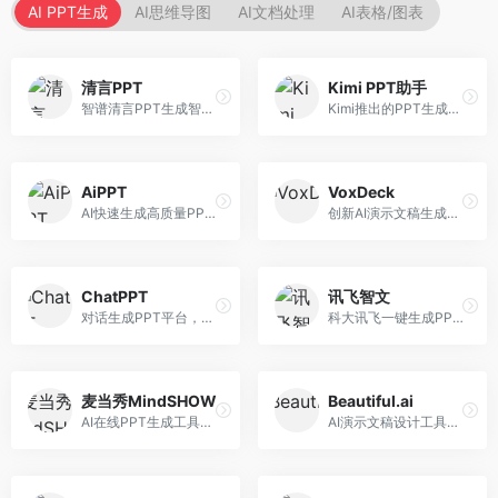
AI PPT生成
AI思维导图
AI文档处理
AI表格/图表
清言PPT
Kimi PPT助手
智谱清言PPT生成智能体，基于GLM大模型。面向智谱用户，支持对话生成PPT、内容优化等服务，与智谱生态深度整合。
Kimi推出的PPT生成智能体，整合长文本处理能力。面向职场人士和学生，支持文档解析、PPT生成、内容优化等服务，与Kimi生态深度整合。
AiPPT
VoxDeck
AI快速生成高质量PPT平台，支持主题定制。面向职场人士和学生，提供一键生成、模板选择、内容优化等服务，PPT制作速度快，设计质量高。
创新AI演示文稿生成工具，支持语音交互创作。面向职场人士，支持语音输入、PPT生成、内容优化等功能，语音创作体验便捷。
ChatPPT
讯飞智文
对话生成PPT平台，支持自然语言交互创作。面向职场人士和教育工作者，通过对话方式完成PPT制作，交互体验友好，创作过程直观。
科大讯飞一键生成PPT和Word工具，整合语音技术。面向职场人士，支持语音输入、文档生成、格式调整等功能，办公效率显著提升。
麦当秀MindSHOW
Beautiful.ai
AI在线PPT生成工具，支持思维导图转PPT。面向职场人士，提供思维导图导入、PPT生成、模板选择等服务，思维导图转PPT效率高。
AI演示文稿设计工具，专注于自动化设计排版。面向职场人士，提供智能排版、模板选择、设计优化等服务，设计美观度高。