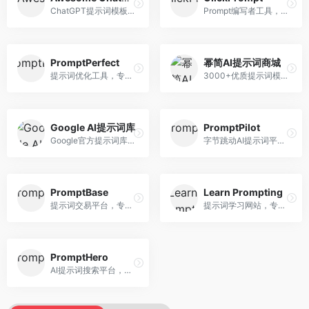
ChatGPT提示词模板库，专注于实用提示词收集。面向ChatGPT用户，提供提示词模板、使用场景、效果展示等资源，模板实用性强。
Prompt编写者工具，专注于提示词创作辅助。面向提示词创作者，提供提示词编辑、测试、分享等服务，创作工具完善。
PromptPerfect
幂简AI提示词商城
提示词优化工具，专注于提示词质量提升。面向AI用户，提供提示词优化、效果测试、版本对比等服务，提示词优化专业。
3000+优质提示词模板平台，专注于中文提示词。面向中文AI用户，提供提示词模板、分类检索、一键使用等服务，中文提示词丰富。
Google AI提示词库
PromptPilot
Google官方提示词库，专注于Gemini模型优化。面向开发者，提供官方提示词指南、最佳实践、示例代码等资源，权威性强。
字节跳动AI提示词平台，专注于提示词优化与管理。面向AI用户，提供提示词优化、效果测试、团队协作等服务，企业级功能完善。
PromptBase
Learn Prompting
提示词交易平台，专注于高质量提示词买卖。面向AI创作者，提供提示词交易、模板购买、创作者收益等服务，提示词质量高。
提示词学习网站，专注于提示词工程教育。面向AI学习者，提供提示词教程、最佳实践、案例研究等资源，教学内容系统。
PromptHero
AI提示词搜索平台，整合多种AI工具提示词资源。面向AI创作者，提供提示词搜索、模板库、社区分享等服务，提示词资源丰富。