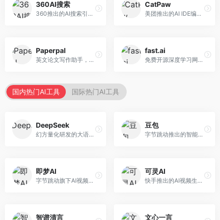
360AI搜索
CatPaw
360推出的AI搜索引擎，专注于安全智能搜索。面向普通用户，提供智能问答、网页搜索、内容整理等服务，安全防护能力强。
美团推出的AI IDE编程工具，专注于本地开发生态。面向开发者，提供智能代码补全、代码生成、项目管理等服务，本地开发体验好。
Paperpal
fast.ai
英文论文写作助手，专注于学术英语润色。面向需要发表国际期刊的研究者，提供语法检查、学术表达优化、格式规范等服务，英语表达地道专业。
免费开源深度学习网站，专注于实用AI教学。面向开发者，提供免费深度学习课程、实战项目、代码库等资源，学习门槛低。
国内热门AI工具
国际热门AI工具
DeepSeek
豆包
幻方量化研发的大语言模型平台，专注于深度推理和代码生成能力。面向开发者、研究人员和技术爱好者，提供强大的逻辑推理和数学计算功能，开源生态完善，API接口友好。
字节跳动推出的智能对话助手平台，提供文本创作、知识问答、英语学习等多种AI服务。面向普通用户和内容创作者，支持多轮对话和文件解析，免费使用，响应速度快，中文理解能力强。
即梦AI
可灵AI
字节跳动旗下AI视频创作平台，支持多模态内容生成。面向内容创作者和营销人员，提供文生视频、图生视频、智能剪辑等功能，中文理解能力强，创作效率高。
快手推出的AI视频生成平台，支持文生视频和图生视频，可生成长达2分钟的高质量视频内容。面向短视频创作者和营销人员，操作简便，生成效果逼真，适合商业推广和创意表达。
智谱清言
文心一言