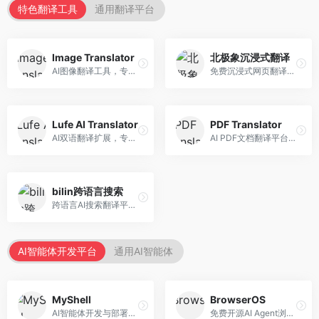
特色翻译工具
通用翻译平台
Image Translator
北极象沉浸式翻译
AI图像翻译工具，专注于图片文字翻译。面向设计师和电商从业者，提供图片文字识别、翻译、替换等服务，图像翻译效果好。
免费沉浸式网页翻译工具，专注于阅读体验。面向普通用户，提供网页双语翻译、文档翻译等服务，免费使用，翻译质量高。
Lufe AI Translator
PDF Translator
AI双语翻译扩展，专注于浏览器翻译场景。面向外语内容阅读者，提供网页双语翻译、划词翻译等服务，浏览器集成便捷。
AI PDF文档翻译平台，专注于文档本地化。面向商务人士，提供PDF翻译、格式保留、批量处理等服务，文档翻译专业。
bilin跨语言搜索
跨语言AI搜索翻译平台，专注于信息获取。面向研究者和内容创作者，提供跨语言搜索、内容翻译、信息整合等服务，跨语言检索能力强。
AI智能体开发平台
通用AI智能体
MyShell
BrowserOS
AI智能体开发与部署平台，专注于语音交互智能体。面向开发者，提供语音智能体创建、部署服务、社区分享等功能，语音交互能力强。
免费开源AI Agent浏览器，专注于浏览器自动化。面向开发者，提供浏览器控制、任务自动化、API接口等服务，开源免费。