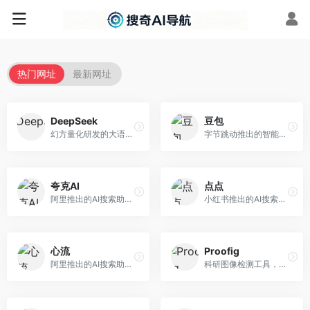
热门网址
最新网址
DeepSeek
豆包
幻方量化研发的大语言模型平台，专注于深度推理和代码生成能力。面向开发者、研究人员和技术爱好者，提供强大的逻辑推理和数学计算功能，开源生态完善，API接口友好。
字节跳动推出的智能对话助手平台，提供文本创作、知识问答、英语学习等多种AI服务。面向普通用户和内容创作者，支持多轮对话和文件解析，免费使用，响应速度快，中文理解能力强。
夸克AI
点点
阿里推出的AI搜索助手，整合搜索与AI功能。面向年轻用户，提供智能搜索、文档处理、学习辅助等服务，与夸克生态深度整合。
小红书推出的AI搜索应用，专注于生活方式内容搜索。面向小红书用户，提供生活攻略、消费决策、内容推荐等服务，生活方式内容丰富。
心流
Proofig
阿里推出的AI搜索助手，专注于智能信息获取。面向普通用户，提供智能搜索、内容整理、知识问答等服务，与阿里生态深度整合。
科研图像检测工具，专注于学术图像完整性验证。面向科研人员，提供图像检测、重复分析、报告生成等服务，学术检测专业。