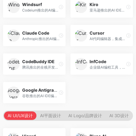
Windsurf
Kiro
Codeium推出的AI编程工具，专注于代码智能辅助。面向开发者，提供代码补全、代码生成、代码解释等服务，多语言支持完善。
亚马逊推出的AI IDE，深度整合AWS云服务。面向AWS开发者，提供代码生成、云服务集成、部署自动化等服务，与AWS生态无缝衔接。
Claude Code
Cursor
Anthropic推出的AI编程工具，基于Claude模型。面向开发者，提供代码生成、代码审查、调试辅助等服务，代码质量高，推理能力强。
AI代码编辑器，集成GPT-4模型，专注于智能编程辅助。面向开发者，提供代码生成、代码解释、错误修复等服务，编程体验流畅，开发效率高。
CodeBuddy IDE
InfCode
腾讯推出的全栈开发AI IDE，整合腾讯云服务。面向开发者，提供代码生成、调试辅助、部署服务等功能，与腾讯云生态深度整合。
企业级AI编程工具，专注于团队协作开发。面向企业开发团队，提供代码生成、代码审查、团队协作等服务，企业级功能完善。
Google Antigravity
谷歌推出的AI IDE编程智能体，整合Google Cloud服务。面向谷歌生态开发者，提供智能编程辅助、云服务集成等功能。
AI UI/UX设计
AI平面设计
AI Logo/品牌设计
AI 3D设计