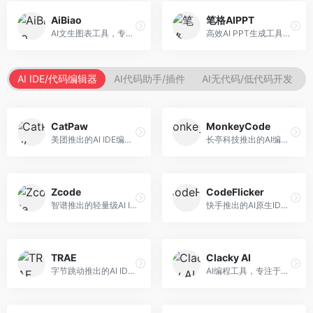
AiBiao
笔格AIPPT
AI文生图表工具，专注于数据可视化展示。面向数据分析师和职场人士，提供图表生成、数据可视化、PPT嵌入等服务，数据展示专业。
高效AI PPT生成工具，专注于演示文稿智能创作。面向职场人士，支持主题输入、内容生成、设计美化等功能，PPT制作效率高。
AI IDE/代码编辑器
AI代码助手/插件
AI无代码/低代码开发
CatPaw
MonkeyCode
美团推出的AI IDE编程工具，专注于本地开发生态。面向开发者，提供智能代码补全、代码生成、项目管理等服务，本地开发体验好。
长亭科技推出的AI编程助手，专注于安全开发。面向开发者，提供代码生成、安全检测、漏洞修复等服务，安全开发能力强。
Zcode
CodeFlicker
智谱推出的轻量级AI IDE，基于GLM模型。面向开发者，提供智能代码补全、代码生成、错误检测等服务，中文编程支持好。
快手推出的AI原生IDE，专注于短视频相关开发。面向快手生态开发者，提供代码生成、调试辅助等服务，与快手开发生态深度整合。
TRAE
Clacky AI
字节跳动推出的AI IDE编程工具，深度集成大模型能力。面向开发者，提供智能代码补全、代码解释、重构优化等服务，编程效率显著提升。
AI编程工具，专注于代码智能生成与优化。面向开发者，提供代码生成、代码重构、错误修复等服务，编程效率高。