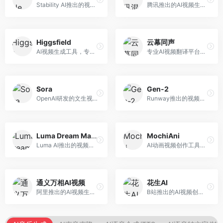
Stability AI推出的视频生成模型，开源可部署。面向开发者和专业创作者，支持视频生成、视频编辑等功能，开源生态完善，定制化程度高。
腾讯推出的AI视频生成工具，基于混元大模型。面向腾讯生态用户和内容创作者，支持文生视频、视频编辑等功能，与腾讯产品生态深度整合。
Higgsfield
云幕同声
AI视频生成工具，专注于高质量视频内容创作。面向视频创作者和营销人员，支持文生视频、视频编辑等功能，视频效果逼真，适合商业应用。
专业AI视频翻译平台，支持视频多语言配音和字幕生成。面向跨境电商和内容出海从业者，提供视频翻译、配音、字幕生成等服务，多语言支持完善。
Sora
Gen-2
OpenAI研发的文生视频大模型，可根据文字描述生成长达60秒的高清视频。面向影视创作者、广告从业者和内容生产者，视频连贯性强，物理世界理解准确，代表了AI视频生成的最高水平。
Runway推出的视频生成模型，专注于文生视频和视频风格转换。面向影视制作人和创意工作者，支持文本到视频、图像到视频等多种生成模式，视频质量专业级。
Luma Dream Machine
MochiAni
Luma AI推出的视频生成工具，专注于高质量视频创作。面向影视创作者和内容生产者，支持文生视频、图生视频，视频质量高，物理运动流畅自然。
AI动画视频创作工具，专注于动画内容生成。面向动画创作者和二次元内容生产者，支持动画风格视频生成，动画效果流畅，适合动漫内容创作。
通义万相AI视频
花生AI
阿里推出的AI视频生成服务，整合图像与视频创作能力。面向电商和营销从业者，支持商品视频生成、营销视频制作等服务，商业应用场景丰富。
B站推出的AI视频创作工具，专注于短视频内容生成。面向B站创作者，支持视频生成、视频编辑等功能，与B站平台深度整合，创作效率高。