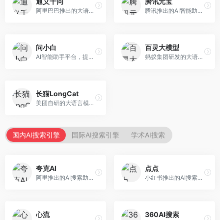
通义千问
腾讯元宝
阿里巴巴推出的大语言模型平台，提供对话问答、文档处理、图像理解、代码编写等全方位AI服务。面向企业用户和个人开发者，集成阿里云生态，支持多模态交互，企业级安全保障。
腾讯推出的AI智能助手，整合微信生态和腾讯云服务。面向普通用户和企业客户，支持文档解析、图像理解、联网搜索等功能，与腾讯产品无缝衔接，办公协作便捷。
问小白
百灵大模型
AI智能助手平台，提供知识问答、文本创作、文档处理等服务。面向普通用户和职场人士，操作简便，响应速度快，支持多场景应用。
蚂蚁集团研发的大语言模型平台，专注于金融科技和企业服务。面向金融机构和企业客户，提供智能客服、风险分析、文档处理等服务，金融场景理解深入。
长猫LongCat
美团自研的大语言模型对话平台，专注于本地生活服务场景。面向美团生态用户，提供智能推荐、服务问答等功能，本地生活知识覆盖全面。
国内AI搜索引擎
国际AI搜索引擎
学术AI搜索
夸克AI
点点
阿里推出的AI搜索助手，整合搜索与AI功能。面向年轻用户，提供智能搜索、文档处理、学习辅助等服务，与夸克生态深度整合。
小红书推出的AI搜索应用，专注于生活方式内容搜索。面向小红书用户，提供生活攻略、消费决策、内容推荐等服务，生活方式内容丰富。
心流
360AI搜索