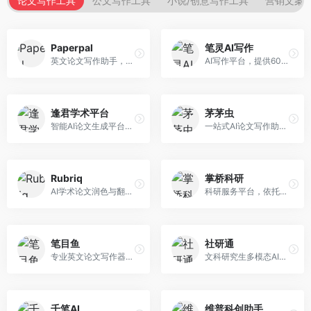
论文写作工具
公文写作工具
小说/创意写作工具
营销文案
Paperpal
笔灵AI写作
英文论文写作助手，专注于学术英语润色。面向需要发表国际期刊的研究者，提供语法检查、学术表达优化、格式规范等服务，英语表达地道专业。
AI写作平台，提供600+写作模板。面向学生、职场人士和内容创作者，支持论文、公文、营销文案等多种文体，模板丰富，一键生成，写作效率大幅提升。
逢君学术平台
茅茅虫
智能AI论文生成平台，支持查重检测。面向高校学生和研究人员，提供论文选题、内容生成、查重修改等一站式服务，学术写作流程完整。
一站式AI论文写作助手，覆盖学术写作全场景。面向高校学生和科研人员，提供开题报告、文献综述、论文正文等写作服务，支持多学科多类型论文，操作简便。
Rubriq
掌桥科研
AI学术论文润色与翻译平台。面向国际期刊投稿者，提供论文润色、翻译、格式调整等服务，支持多语言，学术表达专业规范。
科研服务平台，依托3亿+真实文献数据库。面向学术研究者和学生，提供文献检索、论文写作、科研数据分析等服务，文献资源丰富，学术支持专业。
笔目鱼
社研通
专业英文论文写作器，支持学术论文全流程。面向留学生和国际期刊投稿者，提供英文论文撰写、润色、格式调整等服务，学术英语表达规范。
文科研究生多模态AI学术写作平台。面向文科研究生和社科研究者，提供文献综述、理论分析、定性研究辅助等服务，文科研究方法论支持完善。
千笔AI
维普科创助手