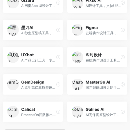
Uizard
Pixso AI
AI网页App UI设计工具，专注于快速界面生成。面向产品经理和设计师，提供线框图转UI、界面生成、设计优化等服务，设计速度快。
AI设计工具，支持UI/UX设计全流程。面向设计师和产品团队，提供界面生成、设计优化、协作评审等服务，国产替代方案，团队协作便捷。
墨刀AI
Figma
AI秒生原型稿工具，专注于快速原型设计。面向产品经理和设计师，提供原型生成、交互设计、团队协作等服务，原型制作效率高。
云端协作设计工具，整合AI设计辅助功能。面向UI/UX设计师和产品团队，提供界面设计、原型制作、团队协作等服务，协作功能强大，是UI设计领域的标杆产品。
UXbot
即时设计
AI产品设计工具，专注于用户体验优化。面向UX设计师，提供用户研究、设计建议、可用性测试等服务，UX设计支持完善。
在线协作UI设计工具，整合AI设计功能。面向设计师和产品团队，提供界面设计、原型制作、设计资源库等服务，国产协作设计平台。
GemDesign
MasterGo AI
AI原生高保真原型设计工具，专注于智能设计生成。面向设计师，提供界面生成、设计优化、原型制作等服务，设计自动化程度高。
国产智能UI设计助手，专注于界面设计自动化。面向UI设计师，提供界面生成、组件设计、设计系统构建等服务，中文用户适配性好。
Calicat
Galileo AI
ProcessOn团队推出的产设研协作平台，整合设计与协作功能。面向产品团队，提供设计协作、文档管理、团队沟通等服务，产研协作便捷。
AI高保真原型设计工具，专注于UI界面生成。面向设计师和产品团队，提供界面生成、交互设计、设计优化等服务，界面质量高。