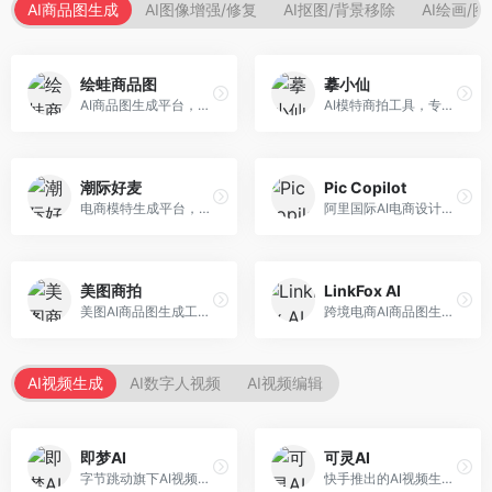
AI商品图生成
AI图像增强/修复
AI抠图/背景移除
AI绘画/
绘蛙商品图
摹小仙
AI商品图生成平台，支持模特换装和场景生成。面向电商卖家，提供商品上身效果展示、场景化商品图生成等服务，电商营销效果显著。
AI模特商拍工具，专注于服装电商。面向服装电商卖家，提供虚拟模特试穿、商品展示图生成等服务，模特形象多样，拍摄成本低。
潮际好麦
Pic Copilot
电商模特生成平台，支持AI虚拟模特创作。面向服装和配饰电商，提供模特试穿、商品展示、营销素材生成等服务，模特形象可定制。
阿里国际AI电商设计工具，专注于跨境电商。面向跨境电商卖家，提供商品图优化、营销海报生成、多语言适配等服务，海外市场适配性强。
美图商拍
LinkFox AI
美图AI商品图生成工具，整合美图生态。面向电商卖家，提供商品图美化、模特替换、场景生成等服务，移动端操作便捷。
跨境电商AI商品图生成工具。面向跨境电商卖家，支持多语言商品图生成、模特替换、场景优化等服务，适配海外电商平台需求。
AI视频生成
AI数字人视频
AI视频编辑
即梦AI
可灵AI
字节跳动旗下AI视频创作平台，支持多模态内容生成。面向内容创作者和营销人员，提供文生视频、图生视频、智能剪辑等功能，中文理解能力强，创作效率高。
快手推出的AI视频生成平台，支持文生视频和图生视频，可生成长达2分钟的高质量视频内容。面向短视频创作者和营销人员，操作简便，生成效果逼真，适合商业推广和创意表达。