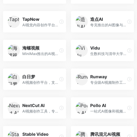
TapNow
造点AI
AI视觉内容创作平台，整合图像与视频生成能力。面向内容创作者，提供文生图、文生视频、智能编辑等服务，创作工具丰富，一站式体验便捷。
夸克推出的AI图像与视频创作平台。面向普通用户和内容创作者，提供文生图、文生视频等功能，操作简便，与夸克生态深度整合。
海螺视频
Vidu
MiniMax推出的AI视频生成工具，支持高质量视频创作。面向内容创作者，提供文生视频、视频编辑等功能，生成速度快，视频效果自然流畅。
生数科技与清华大学联合研发的AI视频生成大模型。面向视频创作者和内容生产者，支持文生视频、图生视频，视频质量高，物理运动理解准确，国产视频生成领先工具。
白日梦
Runway
AI视频创作平台，支持生成长达50分钟的长视频内容。面向长视频创作者和内容生产者，支持故事视频生成、视频编辑等功能，适合叙事性内容创作。
专业级AI视频制作工具，支持视频生成与编辑。面向影视制作人和创意工作者，提供文生视频、视频编辑、绿幕抠像等专业功能，视频处理能力强，适合专业创作场景。
NextCut AI
Pollo AI
AI视频创作工具，专注于智能剪辑和视频生成。面向视频创作者，提供智能剪辑、视频生成、特效添加等功能，剪辑效率高，适合快节奏内容生产。
一站式AI图像和视频创作平台，整合多种生成工具。面向内容创作者，提供文生图、文生视频、视频编辑等服务，创作工具全面，一站式体验便捷。
Stable Video
腾讯混元AI视频