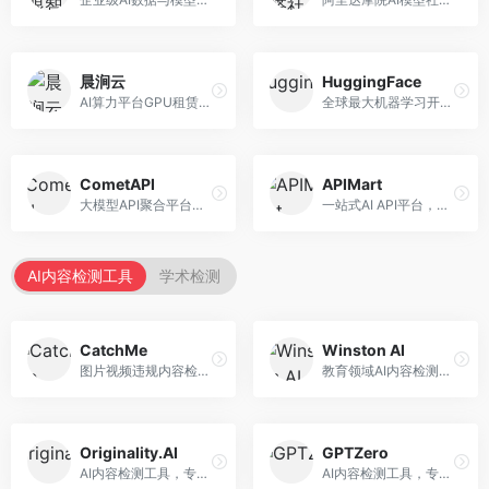
晨涧云
HuggingFace
AI算力平台GPU租赁服务，专注于弹性算力。面向开发者和研究者，提供GPU租赁、弹性调度、成本优化等服务，算力灵活。
全球最大机器学习开源社区，整合模型库与开发工具。面向AI研究者和开发者，提供开源模型、数据集、开发工具等资源，开源生态最完善。
CometAPI
APIMart
大模型API聚合平台，整合多种AI模型服务。面向开发者，提供统一接口、模型切换、监控分析等服务，API管理便捷。
一站式AI API平台，整合多种AI服务。面向开发者，提供模型API、图像处理、语音识别等服务，API种类丰富。
AI内容检测工具
学术检测
CatchMe
Winston AI
图片视频违规内容检测平台，专注于视觉内容安全。面向内容平台，提供图片审核、视频审核、直播监控等服务，视觉检测专业。
教育领域AI内容检测平台，专注于学术诚信。面向教育机构，提供AI内容检测、抄袭检测、报告生成等服务，教育适配性强。
Originality.AI
GPTZero
AI内容检测工具，专注于内容原创性验证。面向内容创作者和出版商，提供AI检测、抄袭检测、批量分析等服务，检测精度高。
AI内容检测工具，专注于AI生成文本识别。面向教育工作者和出版商，提供文本检测、批量分析、API接口等服务，检测准确率高。