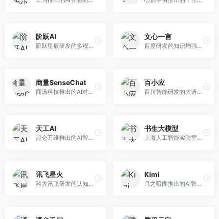
阶跃AI
文心一言
阶跃星辰研发的多模态大模型平台，支持文本、图像、视频的综合理解与生成。面向创作者和企业客户，提供内容创作、智能分析等服务，多模态能力突出。
百度研发的知识增强大语言模型，深度融合百度知识图谱和搜索能力。面向中文用户，提供知识问答、文本创作、逻辑推理等服务，中文语境理解准确，知识覆盖面广。
商量SenseChat
百小应
商汤科技推出的AI对话平台，结合计算机视觉和自然语言处理技术。面向企业用户和开发者，支持多模态交互，视觉理解能力强，适合智能客服和内容创作场景。
百川智能研发的大语言模型助手，专注于中文理解和生成。面向中文用户，提供知识问答、文本创作、代码辅助等服务，模型参数规模大，中文表达流畅自然。
天工AI
书生大模型
昆仑万维推出的AI智能助手，集成搜索、对话、创作等多种能力。面向普通用户和内容创作者，支持联网搜索、文本生成、图像理解等功能，响应速度快，免费使用。
上海人工智能实验室研发的开源大模型系列，支持多尺度和多模态。面向研究机构和开发者，开源生态完善，学术研究背景深厚，适合科研和定制开发。
讯飞星火
Kimi
科大讯飞研发的认知智能大模型，深度融合语音识别和自然语言处理技术。面向企业用户和教育领域，提供语音交互、文档处理、代码生成等服务，中文语音识别准确率高。
月之暗面推出的AI智能助手，核心优势在于超长文本处理能力，支持20万字以上文档分析。面向学术研究者、职场人士和内容创作者，提供文档解读、PPT生成、联网搜索等综合服务。