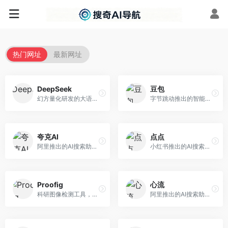
热门网址
最新网址
DeepSeek
豆包
幻方量化研发的大语言模型平台，专注于深度推理和代码生成能力。面向开发者、研究人员和技术爱好者，提供强大的逻辑推理和数学计算功能，开源生态完善，API接口友好。
字节跳动推出的智能对话助手平台，提供文本创作、知识问答、英语学习等多种AI服务。面向普通用户和内容创作者，支持多轮对话和文件解析，免费使用，响应速度快，中文理解能力强。
夸克AI
点点
阿里推出的AI搜索助手，整合搜索与AI功能。面向年轻用户，提供智能搜索、文档处理、学习辅助等服务，与夸克生态深度整合。
小红书推出的AI搜索应用，专注于生活方式内容搜索。面向小红书用户，提供生活攻略、消费决策、内容推荐等服务，生活方式内容丰富。
Proofig
心流
科研图像检测工具，专注于学术图像完整性验证。面向科研人员，提供图像检测、重复分析、报告生成等服务，学术检测专业。
阿里推出的AI搜索助手，专注于智能信息获取。面向普通用户，提供智能搜索、内容整理、知识问答等服务，与阿里生态深度整合。