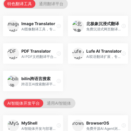
特色翻译工具
通用翻译平台
Image Translator
北极象沉浸式翻译
AI图像翻译工具，专注于图片文字翻译。面向设计师和电商从业者，提供图片文字识别、翻译、替换等服务，图像翻译效果好。
免费沉浸式网页翻译工具，专注于阅读体验。面向普通用户，提供网页双语翻译、文档翻译等服务，免费使用，翻译质量高。
PDF Translator
Lufe AI Translator
AI PDF文档翻译平台，专注于文档本地化。面向商务人士，提供PDF翻译、格式保留、批量处理等服务，文档翻译专业。
AI双语翻译扩展，专注于浏览器翻译场景。面向外语内容阅读者，提供网页双语翻译、划词翻译等服务，浏览器集成便捷。
bilin跨语言搜索
跨语言AI搜索翻译平台，专注于信息获取。面向研究者和内容创作者，提供跨语言搜索、内容翻译、信息整合等服务，跨语言检索能力强。
AI智能体开发平台
通用AI智能体
MyShell
BrowserOS
AI智能体开发与部署平台，专注于语音交互智能体。面向开发者，提供语音智能体创建、部署服务、社区分享等功能，语音交互能力强。
免费开源AI Agent浏览器，专注于浏览器自动化。面向开发者，提供浏览器控制、任务自动化、API接口等服务，开源免费。