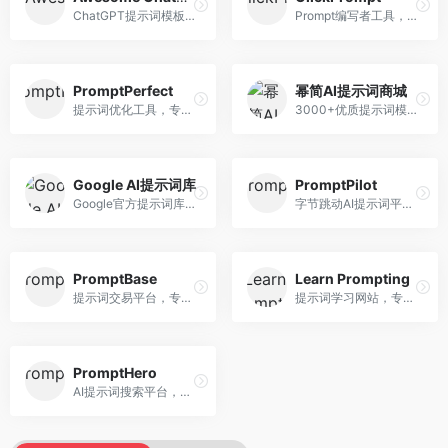
ChatGPT提示词模板库，专注于实用提示词收集。面向ChatGPT用户，提供提示词模板、使用场景、效果展示等资源，模板实用性强。
Prompt编写者工具，专注于提示词创作辅助。面向提示词创作者，提供提示词编辑、测试、分享等服务，创作工具完善。
PromptPerfect
幂简AI提示词商城
提示词优化工具，专注于提示词质量提升。面向AI用户，提供提示词优化、效果测试、版本对比等服务，提示词优化专业。
3000+优质提示词模板平台，专注于中文提示词。面向中文AI用户，提供提示词模板、分类检索、一键使用等服务，中文提示词丰富。
Google AI提示词库
PromptPilot
Google官方提示词库，专注于Gemini模型优化。面向开发者，提供官方提示词指南、最佳实践、示例代码等资源，权威性强。
字节跳动AI提示词平台，专注于提示词优化与管理。面向AI用户，提供提示词优化、效果测试、团队协作等服务，企业级功能完善。
PromptBase
Learn Prompting
提示词交易平台，专注于高质量提示词买卖。面向AI创作者，提供提示词交易、模板购买、创作者收益等服务，提示词质量高。
提示词学习网站，专注于提示词工程教育。面向AI学习者，提供提示词教程、最佳实践、案例研究等资源，教学内容系统。
PromptHero
AI提示词搜索平台，整合多种AI工具提示词资源。面向AI创作者，提供提示词搜索、模板库、社区分享等服务，提示词资源丰富。