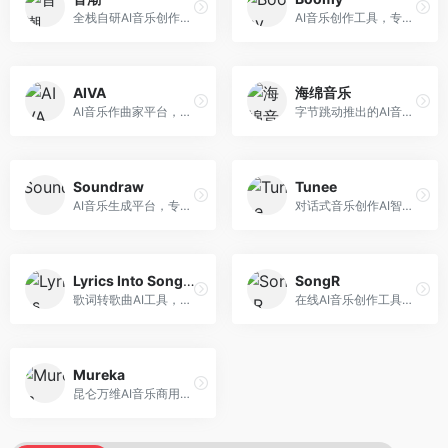
全栈自研AI音乐创作平台，支持从创作到发布的完整流程。面向独立音乐人和音乐工作室，提供作词作曲、编曲混音、音乐发布等服务，创作工具专业。
AI音乐创作工具，专注于快速音乐生成与发布。面向音乐爱好者和业余创作者，支持一键生成原创音乐，可直接发布到音乐平台，创作门槛低。
AIVA
海绵音乐
AI音乐作曲家平台，专注于古典和影视配乐创作。面向影视制作人和游戏开发者，提供原创音乐生成、配乐定制等服务，音乐风格专业，适合影视游戏配乐。
字节跳动推出的AI音乐创作平台，支持多风格音乐生成。面向内容创作者和音乐爱好者，提供歌词创作、旋律生成、编曲制作等服务，创作效率高，适合短视频配乐。
Soundraw
Tunee
AI音乐生成平台，专注于免版税音乐创作。面向视频创作者和内容制作者，提供背景音乐生成、音乐定制等服务，音乐版权清晰，适合视频配乐场景。
对话式音乐创作AI智能体，支持自然语言交互创作。面向音乐爱好者，通过对话方式完成音乐创作，交互体验友好，创作过程直观。
Lyrics Into Song AI
SongR
歌词转歌曲AI工具，支持将歌词转化为完整歌曲。面向歌词创作者和音乐爱好者，提供歌词谱曲、编曲制作等服务，歌词音乐化效率高。
在线AI音乐创作工具，支持歌词与旋律一体化生成。面向内容创作者和音乐爱好者，提供歌词创作、旋律生成、音乐制作等服务，操作简便，创作速度快。
Mureka
昆仑万维AI音乐商用创作平台，专注于商业音乐授权。面向企业和商业用户，提供版权音乐生成、商用授权等服务，音乐版权清晰，商业应用安全。