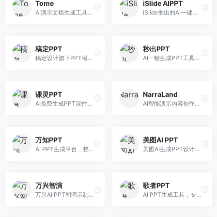
Tome
iSlide AIPPT
AI演示文稿生成工具，专注于故事化演示创作。面向创业者和营销人员，提供故事叙述、视觉设计、内容生成等服务，演示文稿叙事性强。
iSlide推出的AI一键设计精美PPT工具。面向PPT设计用户，提供模板库、内容生成、设计优化等服务，与iSlide插件深度整合。
稿定PPT
秒出PPT
稿定设计旗下PPT模板资源库，整合AI生成功能。面向设计师和职场人士，提供海量PPT模板、AI内容生成等服务，模板质量高。
AI一键生成PPT工具，专注于快速演示文稿制作。面向职场人士，支持主题输入、内容生成、模板套用等功能，PPT生成速度快，适合紧急制作场景。
课灵PPT
NarraLand
AI免费生成PPT课件平台，专注于教育场景。面向教师和教育工作者，提供课件生成、教学设计、模板选择等服务，教育适配性强。
AI智能演示内容创作平台，专注于叙事演示。面向内容创作者，提供故事创作、演示生成、动画设计等服务，演示内容生动有趣。
万知PPT
美图AI PPT
AI PPT生成平台，整合知识库与创作功能。面向职场人士，支持内容检索、PPT生成、设计优化等服务，知识整合能力强。
美图AI生成PPT设计工具，整合图像处理能力。面向设计师和职场人士，提供PPT生成、图片美化、设计优化等服务，视觉设计美观。
万兴智演
歌者PPT
万兴AI PPT和演示制作软件，整合视频演示功能。面向职场人士和教育工作者，提供PPT生成、演示录制、视频制作等服务，演示功能完善。
AI PPT生成工具，专注于演示文稿智能创作。面向职场人士，支持主题输入、内容生成、设计美化等功能，PPT制作效率高。