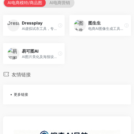
AI电商模特/商品图
AI电商营销
Dressplay
图生生
AI虚拟试衣工具，专注于服装电商体验。面向服装电商，提供虚拟试穿、尺码推荐、穿搭建议等服务，试衣体验真实。
电商AI图像生成工具，专注于商品图创作。面向电商卖家，提供商品图生成、背景替换、批量处理等服务，商品图质量高。
易可图AI
AI图片美化及海报设计平台，专注于电商视觉设计。面向电商卖家，提供图片美化、海报设计、营销素材等服务，设计效率高。
友情链接
更多链接