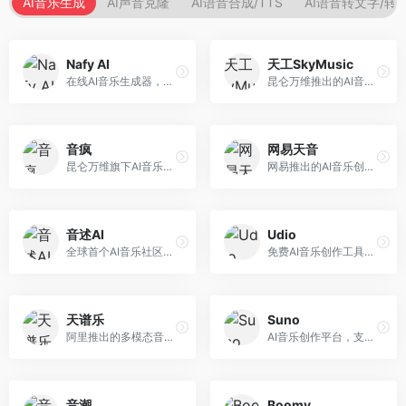
AI音乐生成
AI声音克隆
AI语音合成/TTS
AI语音转文字/转
Nafy AI
天工SkyMusic
在线AI音乐生成器，专注于快速音乐创作。面向内容创作者，支持多种风格音乐生成，操作简便，生成速度快，适合快速配乐需求。
昆仑万维推出的AI音乐创作平台，基于天工大模型。面向音乐创作者，支持歌词生成、旋律创作、音乐编曲等服务，中文音乐创作能力强。
音疯
网易天音
昆仑万维旗下AI音乐创作平台，专注于音乐内容生成。面向音乐爱好者和内容创作者，提供多种风格音乐生成，操作简便，创作速度快。
网易推出的AI音乐创作工具，支持作词、作曲与编曲。面向音乐爱好者和独立音乐人，提供歌词生成、旋律创作、编曲制作等服务，与网易云音乐生态深度整合。
音述AI
Udio
全球首个AI音乐社区平台，整合创作与分享功能。面向音乐创作者和爱好者，提供音乐创作、作品分享、社区交流等服务，社区氛围活跃。
免费AI音乐创作工具，专注于高质量音乐生成。面向音乐创作者和内容制作者，支持多种音乐风格生成，音质专业，创作自由度高，适合专业音乐制作场景。
天谱乐
Suno
阿里推出的多模态音乐生成平台，整合音频与文本理解能力。面向内容创作者，支持歌词生成、旋律创作、音乐编辑等服务，与阿里生态深度整合。
AI音乐创作平台，支持通过文字描述生成完整歌曲，包含歌词、旋律和人声。面向音乐爱好者、内容创作者和独立音乐人，操作门槛低，创作速度快，支持多种音乐风格，为音乐创作带来全新可能。
音潮
Boomy