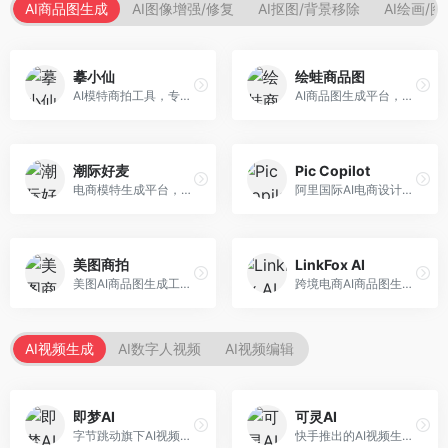
AI商品图生成
AI图像增强/修复
AI抠图/背景移除
AI绘画/
摹小仙
绘蛙商品图
AI模特商拍工具，专注于服装电商。面向服装电商卖家，提供虚拟模特试穿、商品展示图生成等服务，模特形象多样，拍摄成本低。
AI商品图生成平台，支持模特换装和场景生成。面向电商卖家，提供商品上身效果展示、场景化商品图生成等服务，电商营销效果显著。
潮际好麦
Pic Copilot
电商模特生成平台，支持AI虚拟模特创作。面向服装和配饰电商，提供模特试穿、商品展示、营销素材生成等服务，模特形象可定制。
阿里国际AI电商设计工具，专注于跨境电商。面向跨境电商卖家，提供商品图优化、营销海报生成、多语言适配等服务，海外市场适配性强。
美图商拍
LinkFox AI
美图AI商品图生成工具，整合美图生态。面向电商卖家，提供商品图美化、模特替换、场景生成等服务，移动端操作便捷。
跨境电商AI商品图生成工具。面向跨境电商卖家，支持多语言商品图生成、模特替换、场景优化等服务，适配海外电商平台需求。
AI视频生成
AI数字人视频
AI视频编辑
即梦AI
可灵AI
字节跳动旗下AI视频创作平台，支持多模态内容生成。面向内容创作者和营销人员，提供文生视频、图生视频、智能剪辑等功能，中文理解能力强，创作效率高。
快手推出的AI视频生成平台，支持文生视频和图生视频，可生成长达2分钟的高质量视频内容。面向短视频创作者和营销人员，操作简便，生成效果逼真，适合商业推广和创意表达。