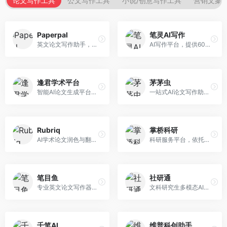
论文写作工具
公文写作工具
小说/创意写作工具
营销文案
Paperpal
笔灵AI写作
英文论文写作助手，专注于学术英语润色。面向需要发表国际期刊的研究者，提供语法检查、学术表达优化、格式规范等服务，英语表达地道专业。
AI写作平台，提供600+写作模板。面向学生、职场人士和内容创作者，支持论文、公文、营销文案等多种文体，模板丰富，一键生成，写作效率大幅提升。
逢君学术平台
茅茅虫
智能AI论文生成平台，支持查重检测。面向高校学生和研究人员，提供论文选题、内容生成、查重修改等一站式服务，学术写作流程完整。
一站式AI论文写作助手，覆盖学术写作全场景。面向高校学生和科研人员，提供开题报告、文献综述、论文正文等写作服务，支持多学科多类型论文，操作简便。
Rubriq
掌桥科研
AI学术论文润色与翻译平台。面向国际期刊投稿者，提供论文润色、翻译、格式调整等服务，支持多语言，学术表达专业规范。
科研服务平台，依托3亿+真实文献数据库。面向学术研究者和学生，提供文献检索、论文写作、科研数据分析等服务，文献资源丰富，学术支持专业。
笔目鱼
社研通
专业英文论文写作器，支持学术论文全流程。面向留学生和国际期刊投稿者，提供英文论文撰写、润色、格式调整等服务，学术英语表达规范。
文科研究生多模态AI学术写作平台。面向文科研究生和社科研究者，提供文献综述、理论分析、定性研究辅助等服务，文科研究方法论支持完善。
千笔AI
维普科创助手