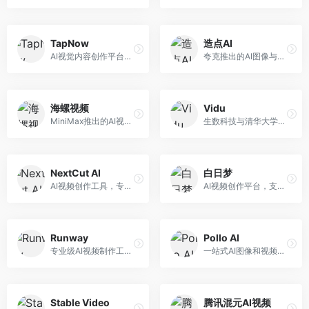
TapNow
造点AI
AI视觉内容创作平台，整合图像与视频生成能力。面向内容创作者，提供文生图、文生视频、智能编辑等服务，创作工具丰富，一站式体验便捷。
夸克推出的AI图像与视频创作平台。面向普通用户和内容创作者，提供文生图、文生视频等功能，操作简便，与夸克生态深度整合。
海螺视频
Vidu
MiniMax推出的AI视频生成工具，支持高质量视频创作。面向内容创作者，提供文生视频、视频编辑等功能，生成速度快，视频效果自然流畅。
生数科技与清华大学联合研发的AI视频生成大模型。面向视频创作者和内容生产者，支持文生视频、图生视频，视频质量高，物理运动理解准确，国产视频生成领先工具。
NextCut AI
白日梦
AI视频创作工具，专注于智能剪辑和视频生成。面向视频创作者，提供智能剪辑、视频生成、特效添加等功能，剪辑效率高，适合快节奏内容生产。
AI视频创作平台，支持生成长达50分钟的长视频内容。面向长视频创作者和内容生产者，支持故事视频生成、视频编辑等功能，适合叙事性内容创作。
Runway
Pollo AI
专业级AI视频制作工具，支持视频生成与编辑。面向影视制作人和创意工作者，提供文生视频、视频编辑、绿幕抠像等专业功能，视频处理能力强，适合专业创作场景。
一站式AI图像和视频创作平台，整合多种生成工具。面向内容创作者，提供文生图、文生视频、视频编辑等服务，创作工具全面，一站式体验便捷。
Stable Video
腾讯混元AI视频