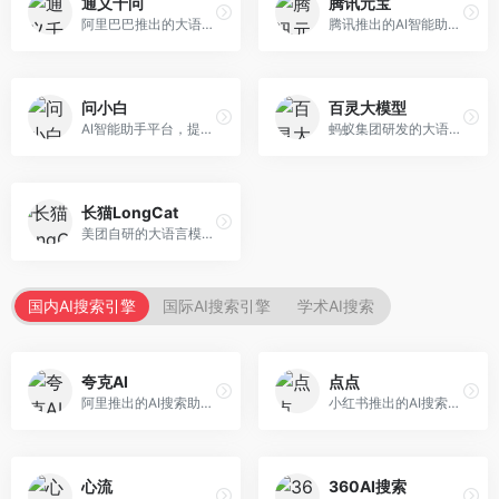
通义千问
腾讯元宝
阿里巴巴推出的大语言模型平台，提供对话问答、文档处理、图像理解、代码编写等全方位AI服务。面向企业用户和个人开发者，集成阿里云生态，支持多模态交互，企业级安全保障。
腾讯推出的AI智能助手，整合微信生态和腾讯云服务。面向普通用户和企业客户，支持文档解析、图像理解、联网搜索等功能，与腾讯产品无缝衔接，办公协作便捷。
问小白
百灵大模型
AI智能助手平台，提供知识问答、文本创作、文档处理等服务。面向普通用户和职场人士，操作简便，响应速度快，支持多场景应用。
蚂蚁集团研发的大语言模型平台，专注于金融科技和企业服务。面向金融机构和企业客户，提供智能客服、风险分析、文档处理等服务，金融场景理解深入。
长猫LongCat
美团自研的大语言模型对话平台，专注于本地生活服务场景。面向美团生态用户，提供智能推荐、服务问答等功能，本地生活知识覆盖全面。
国内AI搜索引擎
国际AI搜索引擎
学术AI搜索
夸克AI
点点
阿里推出的AI搜索助手，整合搜索与AI功能。面向年轻用户，提供智能搜索、文档处理、学习辅助等服务，与夸克生态深度整合。
小红书推出的AI搜索应用，专注于生活方式内容搜索。面向小红书用户，提供生活攻略、消费决策、内容推荐等服务，生活方式内容丰富。
心流
360AI搜索