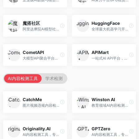
魔搭社区
HuggingFace
阿里达摩院AI模型社区，专注于中文AI生态。面向中文开发者，提供开源模型、数据集、开发工具等资源，中文模型丰富。
全球最大机器学习开源社区，整合模型库与开发工具。面向AI研究者和开发者，提供开源模型、数据集、开发工具等资源，开源生态最完善。
CometAPI
APIMart
大模型API聚合平台，整合多种AI模型服务。面向开发者，提供统一接口、模型切换、监控分析等服务，API管理便捷。
一站式AI API平台，整合多种AI服务。面向开发者，提供模型API、图像处理、语音识别等服务，API种类丰富。
AI内容检测工具
学术检测
CatchMe
Winston AI
图片视频违规内容检测平台，专注于视觉内容安全。面向内容平台，提供图片审核、视频审核、直播监控等服务，视觉检测专业。
教育领域AI内容检测平台，专注于学术诚信。面向教育机构，提供AI内容检测、抄袭检测、报告生成等服务，教育适配性强。
Originality.AI
GPTZero
AI内容检测工具，专注于内容原创性验证。面向内容创作者和出版商，提供AI检测、抄袭检测、批量分析等服务，检测精度高。
AI内容检测工具，专注于AI生成文本识别。面向教育工作者和出版商，提供文本检测、批量分析、API接口等服务，检测准确率高。