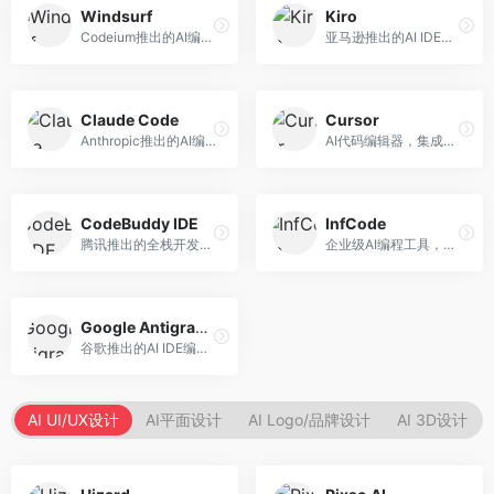
Windsurf
Kiro
Codeium推出的AI编程工具，专注于代码智能辅助。面向开发者，提供代码补全、代码生成、代码解释等服务，多语言支持完善。
亚马逊推出的AI IDE，深度整合AWS云服务。面向AWS开发者，提供代码生成、云服务集成、部署自动化等服务，与AWS生态无缝衔接。
Claude Code
Cursor
Anthropic推出的AI编程工具，基于Claude模型。面向开发者，提供代码生成、代码审查、调试辅助等服务，代码质量高，推理能力强。
AI代码编辑器，集成GPT-4模型，专注于智能编程辅助。面向开发者，提供代码生成、代码解释、错误修复等服务，编程体验流畅，开发效率高。
CodeBuddy IDE
InfCode
腾讯推出的全栈开发AI IDE，整合腾讯云服务。面向开发者，提供代码生成、调试辅助、部署服务等功能，与腾讯云生态深度整合。
企业级AI编程工具，专注于团队协作开发。面向企业开发团队，提供代码生成、代码审查、团队协作等服务，企业级功能完善。
Google Antigravity
谷歌推出的AI IDE编程智能体，整合Google Cloud服务。面向谷歌生态开发者，提供智能编程辅助、云服务集成等功能。
AI UI/UX设计
AI平面设计
AI Logo/品牌设计
AI 3D设计