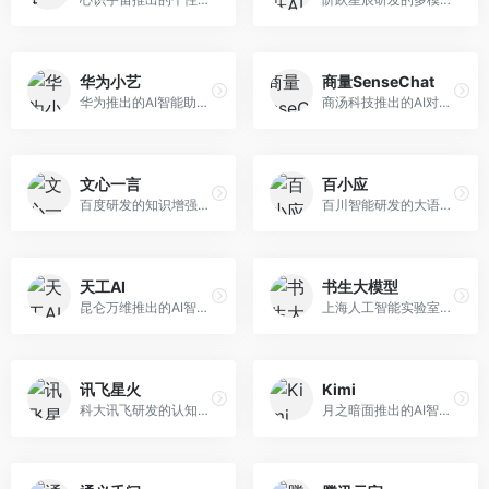
华为小艺
商量SenseChat
华为推出的AI智能助手网页端，深度整合鸿蒙生态和华为云服务。面向华为设备用户，支持语音交互、智能问答、设备控制等功能，与华为硬件生态无缝衔接。
商汤科技推出的AI对话平台，结合计算机视觉和自然语言处理技术。面向企业用户和开发者，支持多模态交互，视觉理解能力强，适合智能客服和内容创作场景。
文心一言
百小应
百度研发的知识增强大语言模型，深度融合百度知识图谱和搜索能力。面向中文用户，提供知识问答、文本创作、逻辑推理等服务，中文语境理解准确，知识覆盖面广。
百川智能研发的大语言模型助手，专注于中文理解和生成。面向中文用户，提供知识问答、文本创作、代码辅助等服务，模型参数规模大，中文表达流畅自然。
天工AI
书生大模型
昆仑万维推出的AI智能助手，集成搜索、对话、创作等多种能力。面向普通用户和内容创作者，支持联网搜索、文本生成、图像理解等功能，响应速度快，免费使用。
上海人工智能实验室研发的开源大模型系列，支持多尺度和多模态。面向研究机构和开发者，开源生态完善，学术研究背景深厚，适合科研和定制开发。
讯飞星火
Kimi
科大讯飞研发的认知智能大模型，深度融合语音识别和自然语言处理技术。面向企业用户和教育领域，提供语音交互、文档处理、代码生成等服务，中文语音识别准确率高。
月之暗面推出的AI智能助手，核心优势在于超长文本处理能力，支持20万字以上文档分析。面向学术研究者、职场人士和内容创作者，提供文档解读、PPT生成、联网搜索等综合服务。