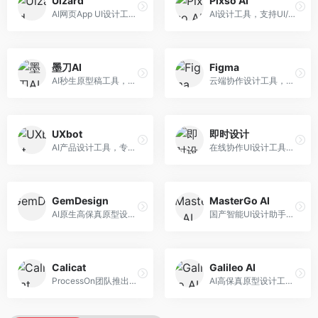
Uizard
Pixso AI
AI网页App UI设计工具，专注于快速界面生成。面向产品经理和设计师，提供线框图转UI、界面生成、设计优化等服务，设计速度快。
AI设计工具，支持UI/UX设计全流程。面向设计师和产品团队，提供界面生成、设计优化、协作评审等服务，国产替代方案，团队协作便捷。
墨刀AI
Figma
AI秒生原型稿工具，专注于快速原型设计。面向产品经理和设计师，提供原型生成、交互设计、团队协作等服务，原型制作效率高。
云端协作设计工具，整合AI设计辅助功能。面向UI/UX设计师和产品团队，提供界面设计、原型制作、团队协作等服务，协作功能强大，是UI设计领域的标杆产品。
UXbot
即时设计
AI产品设计工具，专注于用户体验优化。面向UX设计师，提供用户研究、设计建议、可用性测试等服务，UX设计支持完善。
在线协作UI设计工具，整合AI设计功能。面向设计师和产品团队，提供界面设计、原型制作、设计资源库等服务，国产协作设计平台。
GemDesign
MasterGo AI
AI原生高保真原型设计工具，专注于智能设计生成。面向设计师，提供界面生成、设计优化、原型制作等服务，设计自动化程度高。
国产智能UI设计助手，专注于界面设计自动化。面向UI设计师，提供界面生成、组件设计、设计系统构建等服务，中文用户适配性好。
Calicat
Galileo AI
ProcessOn团队推出的产设研协作平台，整合设计与协作功能。面向产品团队，提供设计协作、文档管理、团队沟通等服务，产研协作便捷。
AI高保真原型设计工具，专注于UI界面生成。面向设计师和产品团队，提供界面生成、交互设计、设计优化等服务，界面质量高。