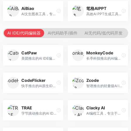
AiBiao
笔格AIPPT
AI文生图表工具，专注于数据可视化展示。面向数据分析师和职场人士，提供图表生成、数据可视化、PPT嵌入等服务，数据展示专业。
高效AI PPT生成工具，专注于演示文稿智能创作。面向职场人士，支持主题输入、内容生成、设计美化等功能，PPT制作效率高。
AI IDE/代码编辑器
AI代码助手/插件
AI无代码/低代码开发
CatPaw
MonkeyCode
美团推出的AI IDE编程工具，专注于本地开发生态。面向开发者，提供智能代码补全、代码生成、项目管理等服务，本地开发体验好。
长亭科技推出的AI编程助手，专注于安全开发。面向开发者，提供代码生成、安全检测、漏洞修复等服务，安全开发能力强。
CodeFlicker
Zcode
快手推出的AI原生IDE，专注于短视频相关开发。面向快手生态开发者，提供代码生成、调试辅助等服务，与快手开发生态深度整合。
智谱推出的轻量级AI IDE，基于GLM模型。面向开发者，提供智能代码补全、代码生成、错误检测等服务，中文编程支持好。
TRAE
Clacky AI
字节跳动推出的AI IDE编程工具，深度集成大模型能力。面向开发者，提供智能代码补全、代码解释、重构优化等服务，编程效率显著提升。
AI编程工具，专注于代码智能生成与优化。面向开发者，提供代码生成、代码重构、错误修复等服务，编程效率高。