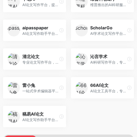
AI论文写作平台，提供无限改稿服务。面向高校学生和学术研究者，支持论文选题、大纲生成、内容撰写、查重修改等全流程服务，改稿次数不限，服务质量有保障。
维普推出的AI科研服务平台，整合学术资源与智能写作。面向科研人员和高校师生，提供文献检索、论文写作、查重检测等一站式服务，学术资源权威可靠。
aipasspaper
ScholarGo
AI论文写作助手平台，提供智能化的学术写作支持。面向大学生和研究人员，支持多种学科论文生成，提供参考文献管理和格式规范服务，写作效率高。
AI学术论文写作平台，专注于理工科领域的逻辑构建。面向理工科研究生和科研工作者，提供公式编辑、数据分析、论文结构优化等服务，理工科写作逻辑严谨。
清北论文
沁言学术
专业论文写作平台，依托高校学术资源。面向本科生和研究生，提供论文指导、写作辅助、查重检测等服务，学术规范性强，适合追求高质量论文的用户。
AI科研写作平台，专注于学术研究辅助。面向研究生和科研工作者，提供文献分析、研究方法指导、论文撰写等服务，学术资源丰富，研究支持全面。
雷小兔
66AI论文
一站式学术编辑器平台，覆盖论文写作全流程。面向高校学生和科研人员，提供选题分析、文献检索、论文生成、查重降重等服务，操作流程清晰，学术写作效率显著提升。
AI论文工具平台，专注于高质量低查重论文生成。面向大学生和研究生，提供论文写作、降重修改等服务，生成内容原创度高，查重率低。
稿易AI论文
AI论文写作助手平台，提供智能化学术写作支持。面向高校学生，支持多种论文类型生成，提供参考文献管理和格式规范服务，操作流程简单。