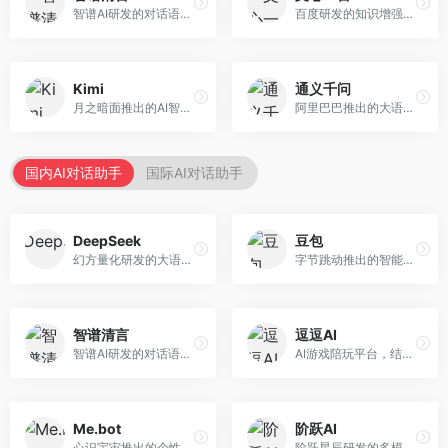
智谱AI研发的对话语言模型，支持中英双语交互。面向中文用户和开发者，提供知识问答、代码编写、文档解读等服务，开源生态完善，学术研究背景深厚。
百度研发的知识增强大语言模型，深度融合百度知识图谱和搜索能力。面向中文用户，提供知识问答、文本创作、逻辑推理等服务，中文语境理解准确，知识覆盖面广。
Kimi
通义千问
月之暗面推出的AI智能助手，核心优势在于超长文本处理能力，支持20万字以上文档分析。面向学术研究者、职场人士和内容创作者，提供文档解读、PPT生成、联网搜索等综合服务。
阿里巴巴推出的大语言模型平台，提供对话问答、文档处理、图像理解、代码编写等全方位AI服务。面向企业用户和个人开发者，集成阿里云生态，支持多模态交互，企业级安全保障。
国内AI对话助手
国际AI对话助手
DeepSeek
豆包
幻方量化研发的大语言模型平台，专注于深度推理和代码生成能力。面向开发者、研究人员和技术爱好者，提供强大的逻辑推理和数学计算功能，开源生态完善，API接口友好。
字节跳动推出的智能对话助手平台，提供文本创作、知识问答、英语学习等多种AI服务。面向普通用户和内容创作者，支持多轮对话和文件解析，免费使用，响应速度快，中文理解能力强。
智谱清言
逗逗AI
智谱AI研发的对话语言模型，支持中英双语交互。面向中文用户和开发者，提供知识问答、代码编写、文档解读等服务，开源生态完善，学术研究背景深厚。
AI游戏陪玩平台，结合游戏理解和自然语言交互技术。面向游戏玩家，提供游戏攻略、陪玩互动、社交聊天等服务，游戏知识丰富，互动体验有趣。
Me.bot
阶跃AI
心识宇宙推出的个性化AI伴侣，专注于情感交互和个人助理服务。面向个人用户，支持日程管理、情感陪伴、知识问答等功能，交互体验人性化。
阶跃星辰研发的多模态大模型平台，支持文本、图像、视频的综合理解与生成。面向创作者和企业客户，提供内容创作、智能分析等服务，多模态能力突出。