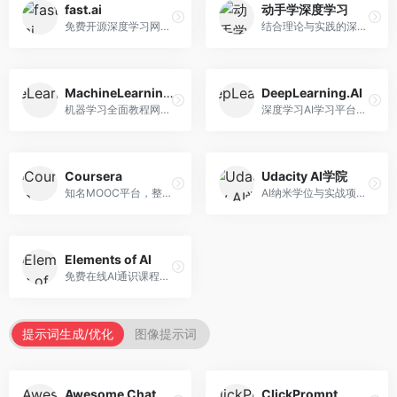
fast.ai
动手学深度学习
免费开源深度学习网站，专注于实用AI教学。面向开发者，提供免费深度学习课程、实战项目、代码库等资源，学习门槛低。
结合理论与实践的深度学习教材，专注于代码驱动学习。面向学生和开发者，提供深度学习理论、代码实现、练习题等资源，学习体验好。
MachineLearningMastery
DeepLearning.AI
机器学习全面教程网站，专注于实用技能教学。面向开发者，提供机器学习算法、Python实现、项目实战等教程，实用性强。
深度学习AI学习平台，由吴恩达创立。面向AI学习者，提供深度学习专项课程、AI新闻、技术社区等资源，课程质量权威。
Coursera
Udacity AI学院
知名MOOC平台，整合全球顶尖大学课程资源。面向学习者，提供AI、机器学习、深度学习等课程，证书认可度高，课程质量专业。
AI纳米学位与实战项目平台，专注于职业导向学习。面向AI从业者，提供机器学习、深度学习、计算机视觉等纳米学位，项目实战性强。
Elements of AI
免费在线AI通识课程，专注于AI基础知识普及。面向普通大众，提供AI概念、原理、应用等入门知识，语言通俗易懂。
提示词生成/优化
图像提示词
Awesome ChatGPT Prompts
ClickPrompt