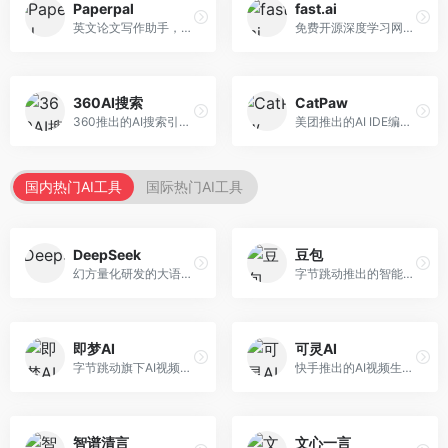
Paperpal
fast.ai
英文论文写作助手，专注于学术英语润色。面向需要发表国际期刊的研究者，提供语法检查、学术表达优化、格式规范等服务，英语表达地道专业。
免费开源深度学习网站，专注于实用AI教学。面向开发者，提供免费深度学习课程、实战项目、代码库等资源，学习门槛低。
360AI搜索
CatPaw
360推出的AI搜索引擎，专注于安全智能搜索。面向普通用户，提供智能问答、网页搜索、内容整理等服务，安全防护能力强。
美团推出的AI IDE编程工具，专注于本地开发生态。面向开发者，提供智能代码补全、代码生成、项目管理等服务，本地开发体验好。
国内热门AI工具
国际热门AI工具
DeepSeek
豆包
幻方量化研发的大语言模型平台，专注于深度推理和代码生成能力。面向开发者、研究人员和技术爱好者，提供强大的逻辑推理和数学计算功能，开源生态完善，API接口友好。
字节跳动推出的智能对话助手平台，提供文本创作、知识问答、英语学习等多种AI服务。面向普通用户和内容创作者，支持多轮对话和文件解析，免费使用，响应速度快，中文理解能力强。
即梦AI
可灵AI
字节跳动旗下AI视频创作平台，支持多模态内容生成。面向内容创作者和营销人员，提供文生视频、图生视频、智能剪辑等功能，中文理解能力强，创作效率高。
快手推出的AI视频生成平台，支持文生视频和图生视频，可生成长达2分钟的高质量视频内容。面向短视频创作者和营销人员，操作简便，生成效果逼真，适合商业推广和创意表达。
智谱清言
文心一言