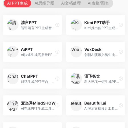
AI PPT生成
AI思维导图
AI文档处理
AI表格/图表
清言PPT
Kimi PPT助手
智谱清言PPT生成智能体，基于GLM大模型。面向智谱用户，支持对话生成PPT、内容优化等服务，与智谱生态深度整合。
Kimi推出的PPT生成智能体，整合长文本处理能力。面向职场人士和学生，支持文档解析、PPT生成、内容优化等服务，与Kimi生态深度整合。
AiPPT
VoxDeck
AI快速生成高质量PPT平台，支持主题定制。面向职场人士和学生，提供一键生成、模板选择、内容优化等服务，PPT制作速度快，设计质量高。
创新AI演示文稿生成工具，支持语音交互创作。面向职场人士，支持语音输入、PPT生成、内容优化等功能，语音创作体验便捷。
ChatPPT
讯飞智文
对话生成PPT平台，支持自然语言交互创作。面向职场人士和教育工作者，通过对话方式完成PPT制作，交互体验友好，创作过程直观。
科大讯飞一键生成PPT和Word工具，整合语音技术。面向职场人士，支持语音输入、文档生成、格式调整等功能，办公效率显著提升。
麦当秀MindSHOW
Beautiful.ai
AI在线PPT生成工具，支持思维导图转PPT。面向职场人士，提供思维导图导入、PPT生成、模板选择等服务，思维导图转PPT效率高。
AI演示文稿设计工具，专注于自动化设计排版。面向职场人士，提供智能排版、模板选择、设计优化等服务，设计美观度高。