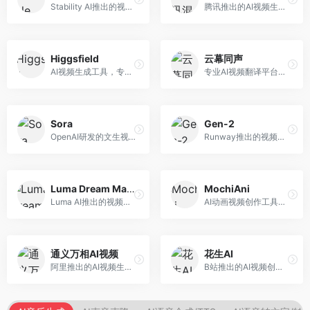
Stability AI推出的视频生成模型，开源可部署。面向开发者和专业创作者，支持视频生成、视频编辑等功能，开源生态完善，定制化程度高。
腾讯推出的AI视频生成工具，基于混元大模型。面向腾讯生态用户和内容创作者，支持文生视频、视频编辑等功能，与腾讯产品生态深度整合。
Higgsfield
云幕同声
AI视频生成工具，专注于高质量视频内容创作。面向视频创作者和营销人员，支持文生视频、视频编辑等功能，视频效果逼真，适合商业应用。
专业AI视频翻译平台，支持视频多语言配音和字幕生成。面向跨境电商和内容出海从业者，提供视频翻译、配音、字幕生成等服务，多语言支持完善。
Sora
Gen-2
OpenAI研发的文生视频大模型，可根据文字描述生成长达60秒的高清视频。面向影视创作者、广告从业者和内容生产者，视频连贯性强，物理世界理解准确，代表了AI视频生成的最高水平。
Runway推出的视频生成模型，专注于文生视频和视频风格转换。面向影视制作人和创意工作者，支持文本到视频、图像到视频等多种生成模式，视频质量专业级。
Luma Dream Machine
MochiAni
Luma AI推出的视频生成工具，专注于高质量视频创作。面向影视创作者和内容生产者，支持文生视频、图生视频，视频质量高，物理运动流畅自然。
AI动画视频创作工具，专注于动画内容生成。面向动画创作者和二次元内容生产者，支持动画风格视频生成，动画效果流畅，适合动漫内容创作。
通义万相AI视频
花生AI
阿里推出的AI视频生成服务，整合图像与视频创作能力。面向电商和营销从业者，支持商品视频生成、营销视频制作等服务，商业应用场景丰富。
B站推出的AI视频创作工具，专注于短视频内容生成。面向B站创作者，支持视频生成、视频编辑等功能，与B站平台深度整合，创作效率高。