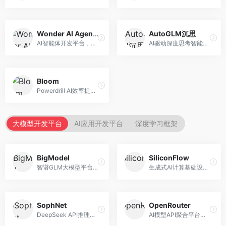
Wonder AI Agents
AutoGLM沉思
AI智能体开发平台，专注于低代码智能体创建。面向开发者，提供可视化开发、模板库、部署服务等功能，开发门槛低。
AI驱动深度思考智能体，专注于复杂推理任务。面向高级用户，提供深度分析、逻辑推理、决策支持等服务，推理能力强。
Bloom
Powerdrill AI效率提升平台，专注于企业智能化。面向企业用户，提供智能体创建、流程自动化、数据分析等服务，企业效率提升显著。
大模型开发平台
AI应用开发平台
深度学习框架
BigModel
SiliconFlow
智谱GLM大模型平台，提供API调用与模型服务。面向开发者和企业用户，提供GLM系列模型API、微调服务、应用开发工具等，开源生态完善。
生成式AI计算基础设施平台，专注于模型推理服务。面向开发者和企业，提供多模型API、高性能推理、成本优化等服务，推理性价比高。
SophNet
OpenRouter
DeepSeek API推理平台，专注于DeepSeek模型服务。面向开发者，提供DeepSeek模型API、高性能推理、低成本服务，推理效率高。
AI模型API聚合平台，整合多种主流大模型。面向开发者，提供统一API接口、模型对比、成本优化等服务，模型选择灵活。