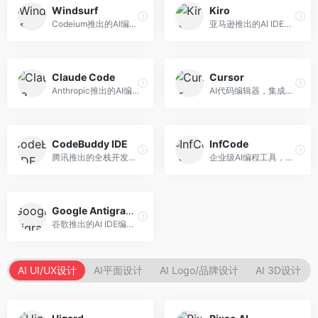
Windsurf
Kiro
Codeium推出的AI编程工具，专注于代码智能辅助。面向开发者，提供代码补全、代码生成、代码解释等服务，多语言支持完善。
亚马逊推出的AI IDE，深度整合AWS云服务。面向AWS开发者，提供代码生成、云服务集成、部署自动化等服务，与AWS生态无缝衔接。
Claude Code
Cursor
Anthropic推出的AI编程工具，基于Claude模型。面向开发者，提供代码生成、代码审查、调试辅助等服务，代码质量高，推理能力强。
AI代码编辑器，集成GPT-4模型，专注于智能编程辅助。面向开发者，提供代码生成、代码解释、错误修复等服务，编程体验流畅，开发效率高。
CodeBuddy IDE
InfCode
腾讯推出的全栈开发AI IDE，整合腾讯云服务。面向开发者，提供代码生成、调试辅助、部署服务等功能，与腾讯云生态深度整合。
企业级AI编程工具，专注于团队协作开发。面向企业开发团队，提供代码生成、代码审查、团队协作等服务，企业级功能完善。
Google Antigravity
谷歌推出的AI IDE编程智能体，整合Google Cloud服务。面向谷歌生态开发者，提供智能编程辅助、云服务集成等功能。
AI UI/UX设计
AI平面设计
AI Logo/品牌设计
AI 3D设计