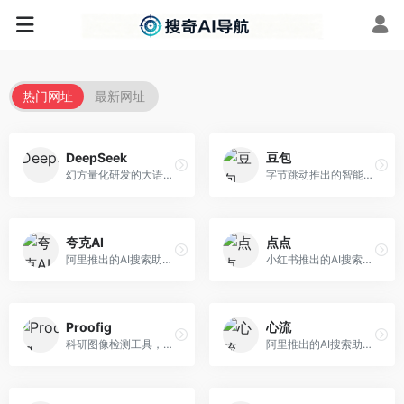
热门网址
最新网址
DeepSeek
豆包
幻方量化研发的大语言模型平台，专注于深度推理和代码生成能力。面向开发者、研究人员和技术爱好者，提供强大的逻辑推理和数学计算功能，开源生态完善，API接口友好。
字节跳动推出的智能对话助手平台，提供文本创作、知识问答、英语学习等多种AI服务。面向普通用户和内容创作者，支持多轮对话和文件解析，免费使用，响应速度快，中文理解能力强。
夸克AI
点点
阿里推出的AI搜索助手，整合搜索与AI功能。面向年轻用户，提供智能搜索、文档处理、学习辅助等服务，与夸克生态深度整合。
小红书推出的AI搜索应用，专注于生活方式内容搜索。面向小红书用户，提供生活攻略、消费决策、内容推荐等服务，生活方式内容丰富。
Proofig
心流
科研图像检测工具，专注于学术图像完整性验证。面向科研人员，提供图像检测、重复分析、报告生成等服务，学术检测专业。
阿里推出的AI搜索助手，专注于智能信息获取。面向普通用户，提供智能搜索、内容整理、知识问答等服务，与阿里生态深度整合。