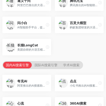
通义千问
腾讯元宝
阿里巴巴推出的大语言模型平台，提供对话问答、文档处理、图像理解、代码编写等全方位AI服务。面向企业用户和个人开发者，集成阿里云生态，支持多模态交互，企业级安全保障。
腾讯推出的AI智能助手，整合微信生态和腾讯云服务。面向普通用户和企业客户，支持文档解析、图像理解、联网搜索等功能，与腾讯产品无缝衔接，办公协作便捷。
问小白
百灵大模型
AI智能助手平台，提供知识问答、文本创作、文档处理等服务。面向普通用户和职场人士，操作简便，响应速度快，支持多场景应用。
蚂蚁集团研发的大语言模型平台，专注于金融科技和企业服务。面向金融机构和企业客户，提供智能客服、风险分析、文档处理等服务，金融场景理解深入。
长猫LongCat
美团自研的大语言模型对话平台，专注于本地生活服务场景。面向美团生态用户，提供智能推荐、服务问答等功能，本地生活知识覆盖全面。
国内AI搜索引擎
国际AI搜索引擎
学术AI搜索
夸克AI
点点
阿里推出的AI搜索助手，整合搜索与AI功能。面向年轻用户，提供智能搜索、文档处理、学习辅助等服务，与夸克生态深度整合。
小红书推出的AI搜索应用，专注于生活方式内容搜索。面向小红书用户，提供生活攻略、消费决策、内容推荐等服务，生活方式内容丰富。
心流
360AI搜索