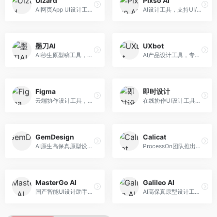
Uizard
Pixso AI
AI网页App UI设计工具，专注于快速界面生成。面向产品经理和设计师，提供线框图转UI、界面生成、设计优化等服务，设计速度快。
AI设计工具，支持UI/UX设计全流程。面向设计师和产品团队，提供界面生成、设计优化、协作评审等服务，国产替代方案，团队协作便捷。
墨刀AI
UXbot
AI秒生原型稿工具，专注于快速原型设计。面向产品经理和设计师，提供原型生成、交互设计、团队协作等服务，原型制作效率高。
AI产品设计工具，专注于用户体验优化。面向UX设计师，提供用户研究、设计建议、可用性测试等服务，UX设计支持完善。
Figma
即时设计
云端协作设计工具，整合AI设计辅助功能。面向UI/UX设计师和产品团队，提供界面设计、原型制作、团队协作等服务，协作功能强大，是UI设计领域的标杆产品。
在线协作UI设计工具，整合AI设计功能。面向设计师和产品团队，提供界面设计、原型制作、设计资源库等服务，国产协作设计平台。
GemDesign
Calicat
AI原生高保真原型设计工具，专注于智能设计生成。面向设计师，提供界面生成、设计优化、原型制作等服务，设计自动化程度高。
ProcessOn团队推出的产设研协作平台，整合设计与协作功能。面向产品团队，提供设计协作、文档管理、团队沟通等服务，产研协作便捷。
MasterGo AI
Galileo AI
国产智能UI设计助手，专注于界面设计自动化。面向UI设计师，提供界面生成、组件设计、设计系统构建等服务，中文用户适配性好。
AI高保真原型设计工具，专注于UI界面生成。面向设计师和产品团队，提供界面生成、交互设计、设计优化等服务，界面质量高。