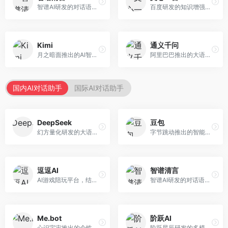
智谱AI研发的对话语言模型，支持中英双语交互。面向中文用户和开发者，提供知识问答、代码编写、文档解读等服务，开源生态完善，学术研究背景深厚。
百度研发的知识增强大语言模型，深度融合百度知识图谱和搜索能力。面向中文用户，提供知识问答、文本创作、逻辑推理等服务，中文语境理解准确，知识覆盖面广。
Kimi
通义千问
月之暗面推出的AI智能助手，核心优势在于超长文本处理能力，支持20万字以上文档分析。面向学术研究者、职场人士和内容创作者，提供文档解读、PPT生成、联网搜索等综合服务。
阿里巴巴推出的大语言模型平台，提供对话问答、文档处理、图像理解、代码编写等全方位AI服务。面向企业用户和个人开发者，集成阿里云生态，支持多模态交互，企业级安全保障。
国内AI对话助手
国际AI对话助手
DeepSeek
豆包
幻方量化研发的大语言模型平台，专注于深度推理和代码生成能力。面向开发者、研究人员和技术爱好者，提供强大的逻辑推理和数学计算功能，开源生态完善，API接口友好。
字节跳动推出的智能对话助手平台，提供文本创作、知识问答、英语学习等多种AI服务。面向普通用户和内容创作者，支持多轮对话和文件解析，免费使用，响应速度快，中文理解能力强。
逗逗AI
智谱清言
AI游戏陪玩平台，结合游戏理解和自然语言交互技术。面向游戏玩家，提供游戏攻略、陪玩互动、社交聊天等服务，游戏知识丰富，互动体验有趣。
智谱AI研发的对话语言模型，支持中英双语交互。面向中文用户和开发者，提供知识问答、代码编写、文档解读等服务，开源生态完善，学术研究背景深厚。
Me.bot
阶跃AI
心识宇宙推出的个性化AI伴侣，专注于情感交互和个人助理服务。面向个人用户，支持日程管理、情感陪伴、知识问答等功能，交互体验人性化。
阶跃星辰研发的多模态大模型平台，支持文本、图像、视频的综合理解与生成。面向创作者和企业客户，提供内容创作、智能分析等服务，多模态能力突出。