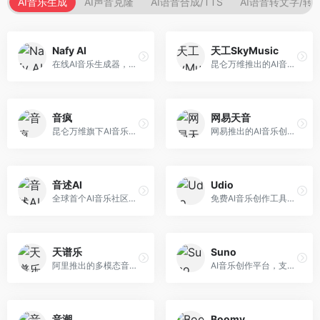
AI音乐生成
AI声音克隆
AI语音合成/TTS
AI语音转文字/转
Nafy AI
天工SkyMusic
在线AI音乐生成器，专注于快速音乐创作。面向内容创作者，支持多种风格音乐生成，操作简便，生成速度快，适合快速配乐需求。
昆仑万维推出的AI音乐创作平台，基于天工大模型。面向音乐创作者，支持歌词生成、旋律创作、音乐编曲等服务，中文音乐创作能力强。
音疯
网易天音
昆仑万维旗下AI音乐创作平台，专注于音乐内容生成。面向音乐爱好者和内容创作者，提供多种风格音乐生成，操作简便，创作速度快。
网易推出的AI音乐创作工具，支持作词、作曲与编曲。面向音乐爱好者和独立音乐人，提供歌词生成、旋律创作、编曲制作等服务，与网易云音乐生态深度整合。
音述AI
Udio
全球首个AI音乐社区平台，整合创作与分享功能。面向音乐创作者和爱好者，提供音乐创作、作品分享、社区交流等服务，社区氛围活跃。
免费AI音乐创作工具，专注于高质量音乐生成。面向音乐创作者和内容制作者，支持多种音乐风格生成，音质专业，创作自由度高，适合专业音乐制作场景。
天谱乐
Suno
阿里推出的多模态音乐生成平台，整合音频与文本理解能力。面向内容创作者，支持歌词生成、旋律创作、音乐编辑等服务，与阿里生态深度整合。
AI音乐创作平台，支持通过文字描述生成完整歌曲，包含歌词、旋律和人声。面向音乐爱好者、内容创作者和独立音乐人，操作门槛低，创作速度快，支持多种音乐风格，为音乐创作带来全新可能。
音潮
Boomy