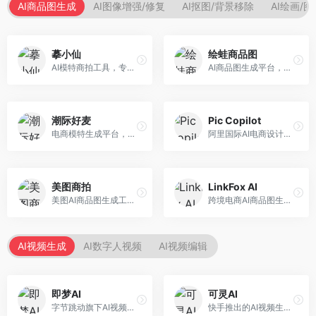
AI商品图生成
AI图像增强/修复
AI抠图/背景移除
AI绘画/
摹小仙
绘蛙商品图
AI模特商拍工具，专注于服装电商。面向服装电商卖家，提供虚拟模特试穿、商品展示图生成等服务，模特形象多样，拍摄成本低。
AI商品图生成平台，支持模特换装和场景生成。面向电商卖家，提供商品上身效果展示、场景化商品图生成等服务，电商营销效果显著。
潮际好麦
Pic Copilot
电商模特生成平台，支持AI虚拟模特创作。面向服装和配饰电商，提供模特试穿、商品展示、营销素材生成等服务，模特形象可定制。
阿里国际AI电商设计工具，专注于跨境电商。面向跨境电商卖家，提供商品图优化、营销海报生成、多语言适配等服务，海外市场适配性强。
美图商拍
LinkFox AI
美图AI商品图生成工具，整合美图生态。面向电商卖家，提供商品图美化、模特替换、场景生成等服务，移动端操作便捷。
跨境电商AI商品图生成工具。面向跨境电商卖家，支持多语言商品图生成、模特替换、场景优化等服务，适配海外电商平台需求。
AI视频生成
AI数字人视频
AI视频编辑
即梦AI
可灵AI
字节跳动旗下AI视频创作平台，支持多模态内容生成。面向内容创作者和营销人员，提供文生视频、图生视频、智能剪辑等功能，中文理解能力强，创作效率高。
快手推出的AI视频生成平台，支持文生视频和图生视频，可生成长达2分钟的高质量视频内容。面向短视频创作者和营销人员，操作简便，生成效果逼真，适合商业推广和创意表达。