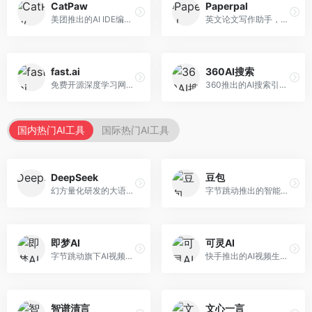
CatPaw
Paperpal
美团推出的AI IDE编程工具，专注于本地开发生态。面向开发者，提供智能代码补全、代码生成、项目管理等服务，本地开发体验好。
英文论文写作助手，专注于学术英语润色。面向需要发表国际期刊的研究者，提供语法检查、学术表达优化、格式规范等服务，英语表达地道专业。
fast.ai
360AI搜索
免费开源深度学习网站，专注于实用AI教学。面向开发者，提供免费深度学习课程、实战项目、代码库等资源，学习门槛低。
360推出的AI搜索引擎，专注于安全智能搜索。面向普通用户，提供智能问答、网页搜索、内容整理等服务，安全防护能力强。
国内热门AI工具
国际热门AI工具
DeepSeek
豆包
幻方量化研发的大语言模型平台，专注于深度推理和代码生成能力。面向开发者、研究人员和技术爱好者，提供强大的逻辑推理和数学计算功能，开源生态完善，API接口友好。
字节跳动推出的智能对话助手平台，提供文本创作、知识问答、英语学习等多种AI服务。面向普通用户和内容创作者，支持多轮对话和文件解析，免费使用，响应速度快，中文理解能力强。
即梦AI
可灵AI
字节跳动旗下AI视频创作平台，支持多模态内容生成。面向内容创作者和营销人员，提供文生视频、图生视频、智能剪辑等功能，中文理解能力强，创作效率高。
快手推出的AI视频生成平台，支持文生视频和图生视频，可生成长达2分钟的高质量视频内容。面向短视频创作者和营销人员，操作简便，生成效果逼真，适合商业推广和创意表达。
智谱清言
文心一言