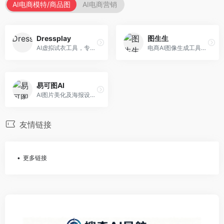
AI电商模特/商品图
AI电商营销
Dressplay
图生生
AI虚拟试衣工具，专注于服装电商体验。面向服装电商，提供虚拟试穿、尺码推荐、穿搭建议等服务，试衣体验真实。
电商AI图像生成工具，专注于商品图创作。面向电商卖家，提供商品图生成、背景替换、批量处理等服务，商品图质量高。
易可图AI
AI图片美化及海报设计平台，专注于电商视觉设计。面向电商卖家，提供图片美化、海报设计、营销素材等服务，设计效率高。
友情链接
更多链接