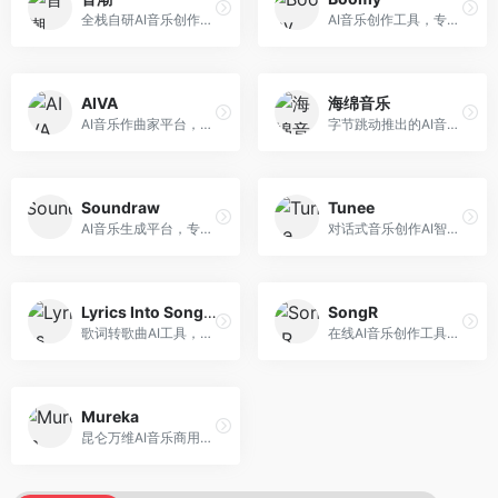
全栈自研AI音乐创作平台，支持从创作到发布的完整流程。面向独立音乐人和音乐工作室，提供作词作曲、编曲混音、音乐发布等服务，创作工具专业。
AI音乐创作工具，专注于快速音乐生成与发布。面向音乐爱好者和业余创作者，支持一键生成原创音乐，可直接发布到音乐平台，创作门槛低。
AIVA
海绵音乐
AI音乐作曲家平台，专注于古典和影视配乐创作。面向影视制作人和游戏开发者，提供原创音乐生成、配乐定制等服务，音乐风格专业，适合影视游戏配乐。
字节跳动推出的AI音乐创作平台，支持多风格音乐生成。面向内容创作者和音乐爱好者，提供歌词创作、旋律生成、编曲制作等服务，创作效率高，适合短视频配乐。
Soundraw
Tunee
AI音乐生成平台，专注于免版税音乐创作。面向视频创作者和内容制作者，提供背景音乐生成、音乐定制等服务，音乐版权清晰，适合视频配乐场景。
对话式音乐创作AI智能体，支持自然语言交互创作。面向音乐爱好者，通过对话方式完成音乐创作，交互体验友好，创作过程直观。
Lyrics Into Song AI
SongR
歌词转歌曲AI工具，支持将歌词转化为完整歌曲。面向歌词创作者和音乐爱好者，提供歌词谱曲、编曲制作等服务，歌词音乐化效率高。
在线AI音乐创作工具，支持歌词与旋律一体化生成。面向内容创作者和音乐爱好者，提供歌词创作、旋律生成、音乐制作等服务，操作简便，创作速度快。
Mureka
昆仑万维AI音乐商用创作平台，专注于商业音乐授权。面向企业和商业用户，提供版权音乐生成、商用授权等服务，音乐版权清晰，商业应用安全。