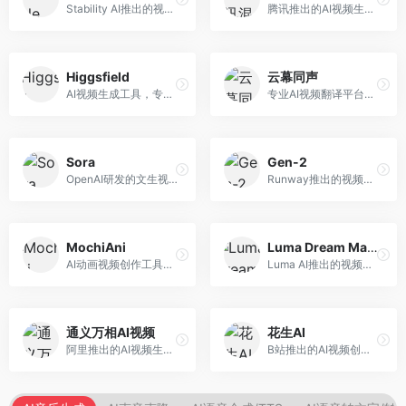
Stability AI推出的视频生成模型，开源可部署。面向开发者和专业创作者，支持视频生成、视频编辑等功能，开源生态完善，定制化程度高。
腾讯推出的AI视频生成工具，基于混元大模型。面向腾讯生态用户和内容创作者，支持文生视频、视频编辑等功能，与腾讯产品生态深度整合。
Higgsfield
云幕同声
AI视频生成工具，专注于高质量视频内容创作。面向视频创作者和营销人员，支持文生视频、视频编辑等功能，视频效果逼真，适合商业应用。
专业AI视频翻译平台，支持视频多语言配音和字幕生成。面向跨境电商和内容出海从业者，提供视频翻译、配音、字幕生成等服务，多语言支持完善。
Sora
Gen-2
OpenAI研发的文生视频大模型，可根据文字描述生成长达60秒的高清视频。面向影视创作者、广告从业者和内容生产者，视频连贯性强，物理世界理解准确，代表了AI视频生成的最高水平。
Runway推出的视频生成模型，专注于文生视频和视频风格转换。面向影视制作人和创意工作者，支持文本到视频、图像到视频等多种生成模式，视频质量专业级。
MochiAni
Luma Dream Machine
AI动画视频创作工具，专注于动画内容生成。面向动画创作者和二次元内容生产者，支持动画风格视频生成，动画效果流畅，适合动漫内容创作。
Luma AI推出的视频生成工具，专注于高质量视频创作。面向影视创作者和内容生产者，支持文生视频、图生视频，视频质量高，物理运动流畅自然。
通义万相AI视频
花生AI
阿里推出的AI视频生成服务，整合图像与视频创作能力。面向电商和营销从业者，支持商品视频生成、营销视频制作等服务，商业应用场景丰富。
B站推出的AI视频创作工具，专注于短视频内容生成。面向B站创作者，支持视频生成、视频编辑等功能，与B站平台深度整合，创作效率高。