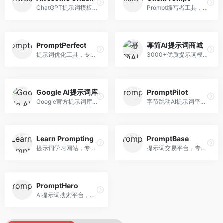
ChatGPT提示词模板库，专注于实用提示词收集。面向ChatGPT用户，提供提示词模板、使用场景、效果展示等资源，模板实用性强。
Prompt编写者工具，专注于提示词创作辅助。面向提示词创作者，提供提示词编辑、测试、分享等服务，创作工具完善。
PromptPerfect
幂简AI提示词商城
提示词优化工具，专注于提示词质量提升。面向AI用户，提供提示词优化、效果测试、版本对比等服务，提示词优化专业。
3000+优质提示词模板平台，专注于中文提示词。面向中文AI用户，提供提示词模板、分类检索、一键使用等服务，中文提示词丰富。
Google AI提示词库
PromptPilot
Google官方提示词库，专注于Gemini模型优化。面向开发者，提供官方提示词指南、最佳实践、示例代码等资源，权威性强。
字节跳动AI提示词平台，专注于提示词优化与管理。面向AI用户，提供提示词优化、效果测试、团队协作等服务，企业级功能完善。
Learn Prompting
PromptBase
提示词学习网站，专注于提示词工程教育。面向AI学习者，提供提示词教程、最佳实践、案例研究等资源，教学内容系统。
提示词交易平台，专注于高质量提示词买卖。面向AI创作者，提供提示词交易、模板购买、创作者收益等服务，提示词质量高。
PromptHero
AI提示词搜索平台，整合多种AI工具提示词资源。面向AI创作者，提供提示词搜索、模板库、社区分享等服务，提示词资源丰富。