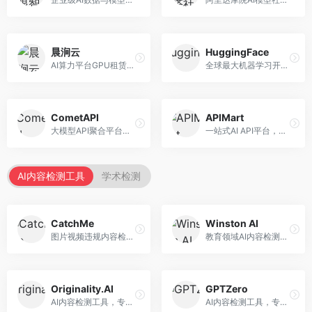
晨涧云
HuggingFace
AI算力平台GPU租赁服务，专注于弹性算力。面向开发者和研究者，提供GPU租赁、弹性调度、成本优化等服务，算力灵活。
全球最大机器学习开源社区，整合模型库与开发工具。面向AI研究者和开发者，提供开源模型、数据集、开发工具等资源，开源生态最完善。
CometAPI
APIMart
大模型API聚合平台，整合多种AI模型服务。面向开发者，提供统一接口、模型切换、监控分析等服务，API管理便捷。
一站式AI API平台，整合多种AI服务。面向开发者，提供模型API、图像处理、语音识别等服务，API种类丰富。
AI内容检测工具
学术检测
CatchMe
Winston AI
图片视频违规内容检测平台，专注于视觉内容安全。面向内容平台，提供图片审核、视频审核、直播监控等服务，视觉检测专业。
教育领域AI内容检测平台，专注于学术诚信。面向教育机构，提供AI内容检测、抄袭检测、报告生成等服务，教育适配性强。
Originality.AI
GPTZero
AI内容检测工具，专注于内容原创性验证。面向内容创作者和出版商，提供AI检测、抄袭检测、批量分析等服务，检测精度高。
AI内容检测工具，专注于AI生成文本识别。面向教育工作者和出版商，提供文本检测、批量分析、API接口等服务，检测准确率高。