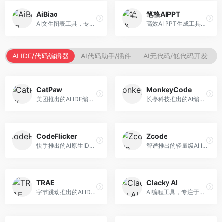
AiBiao
笔格AIPPT
AI文生图表工具，专注于数据可视化展示。面向数据分析师和职场人士，提供图表生成、数据可视化、PPT嵌入等服务，数据展示专业。
高效AI PPT生成工具，专注于演示文稿智能创作。面向职场人士，支持主题输入、内容生成、设计美化等功能，PPT制作效率高。
AI IDE/代码编辑器
AI代码助手/插件
AI无代码/低代码开发
CatPaw
MonkeyCode
美团推出的AI IDE编程工具，专注于本地开发生态。面向开发者，提供智能代码补全、代码生成、项目管理等服务，本地开发体验好。
长亭科技推出的AI编程助手，专注于安全开发。面向开发者，提供代码生成、安全检测、漏洞修复等服务，安全开发能力强。
CodeFlicker
Zcode
快手推出的AI原生IDE，专注于短视频相关开发。面向快手生态开发者，提供代码生成、调试辅助等服务，与快手开发生态深度整合。
智谱推出的轻量级AI IDE，基于GLM模型。面向开发者，提供智能代码补全、代码生成、错误检测等服务，中文编程支持好。
TRAE
Clacky AI
字节跳动推出的AI IDE编程工具，深度集成大模型能力。面向开发者，提供智能代码补全、代码解释、重构优化等服务，编程效率显著提升。
AI编程工具，专注于代码智能生成与优化。面向开发者，提供代码生成、代码重构、错误修复等服务，编程效率高。