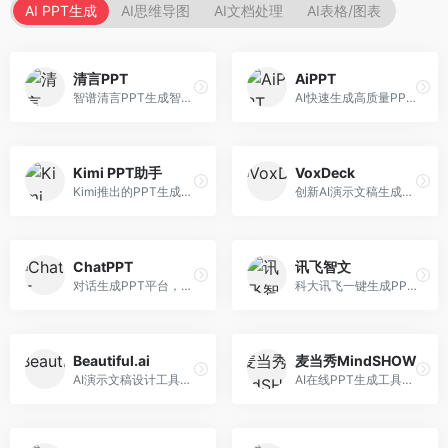
AI PPT生成
AI思维导图
AI文档处理
AI表格/图表
清言PPT
AiPPT
智谱清言PPT生成智能体，基于GLM大模型。面向智谱用户，支持对话生成PPT、内容优化等服务，与智谱生态深度整合。
AI快速生成高质量PPT平台，支持主题定制。面向职场人士和学生，提供一键生成、模板选择、内容优化等服务，PPT制作速度快，设计质量高。
Kimi PPT助手
VoxDeck
Kimi推出的PPT生成智能体，整合长文本处理能力。面向职场人士和学生，支持文档解析、PPT生成、内容优化等服务，与Kimi生态深度整合。
创新AI演示文稿生成工具，支持语音交互创作。面向职场人士，支持语音输入、PPT生成、内容优化等功能，语音创作体验便捷。
ChatPPT
讯飞智文
对话生成PPT平台，支持自然语言交互创作。面向职场人士和教育工作者，通过对话方式完成PPT制作，交互体验友好，创作过程直观。
科大讯飞一键生成PPT和Word工具，整合语音技术。面向职场人士，支持语音输入、文档生成、格式调整等功能，办公效率显著提升。
Beautiful.ai
麦当秀MindSHOW
AI演示文稿设计工具，专注于自动化设计排版。面向职场人士，提供智能排版、模板选择、设计优化等服务，设计美观度高。
AI在线PPT生成工具，支持思维导图转PPT。面向职场人士，提供思维导图导入、PPT生成、模板选择等服务，思维导图转PPT效率高。