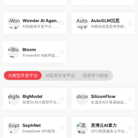
Wonder AI Agents
AutoGLM沉思
AI智能体开发平台，专注于低代码智能体创建。面向开发者，提供可视化开发、模板库、部署服务等功能，开发门槛低。
AI驱动深度思考智能体，专注于复杂推理任务。面向高级用户，提供深度分析、逻辑推理、决策支持等服务，推理能力强。
Bloom
Powerdrill AI效率提升平台，专注于企业智能化。面向企业用户，提供智能体创建、流程自动化、数据分析等服务，企业效率提升显著。
大模型开发平台
AI应用开发平台
深度学习框架
BigModel
SiliconFlow
智谱GLM大模型平台，提供API调用与模型服务。面向开发者和企业用户，提供GLM系列模型API、微调服务、应用开发工具等，开源生态完善。
生成式AI计算基础设施平台，专注于模型推理服务。面向开发者和企业，提供多模型API、高性能推理、成本优化等服务，推理性价比高。
SophNet
英博云AI算力
DeepSeek API推理平台，专注于DeepSeek模型服务。面向开发者，提供DeepSeek模型API、高性能推理、低成本服务，推理效率高。
GPU智算服务云平台，专注于AI算力租赁。面向AI研究者和企业，提供GPU租赁、模型训练、推理服务等，算力资源丰富。