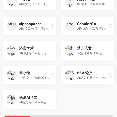
AI论文写作平台，提供无限改稿服务。面向高校学生和学术研究者，支持论文选题、大纲生成、内容撰写、查重修改等全流程服务，改稿次数不限，服务质量有保障。
维普推出的AI科研服务平台，整合学术资源与智能写作。面向科研人员和高校师生，提供文献检索、论文写作、查重检测等一站式服务，学术资源权威可靠。
aipasspaper
ScholarGo
AI论文写作助手平台，提供智能化的学术写作支持。面向大学生和研究人员，支持多种学科论文生成，提供参考文献管理和格式规范服务，写作效率高。
AI学术论文写作平台，专注于理工科领域的逻辑构建。面向理工科研究生和科研工作者，提供公式编辑、数据分析、论文结构优化等服务，理工科写作逻辑严谨。
沁言学术
清北论文
AI科研写作平台，专注于学术研究辅助。面向研究生和科研工作者，提供文献分析、研究方法指导、论文撰写等服务，学术资源丰富，研究支持全面。
专业论文写作平台，依托高校学术资源。面向本科生和研究生，提供论文指导、写作辅助、查重检测等服务，学术规范性强，适合追求高质量论文的用户。
雷小兔
66AI论文
一站式学术编辑器平台，覆盖论文写作全流程。面向高校学生和科研人员，提供选题分析、文献检索、论文生成、查重降重等服务，操作流程清晰，学术写作效率显著提升。
AI论文工具平台，专注于高质量低查重论文生成。面向大学生和研究生，提供论文写作、降重修改等服务，生成内容原创度高，查重率低。
稿易AI论文
AI论文写作助手平台，提供智能化学术写作支持。面向高校学生，支持多种论文类型生成，提供参考文献管理和格式规范服务，操作流程简单。