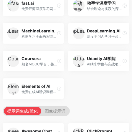
fast.ai
动手学深度学习
免费开源深度学习网站，专注于实用AI教学。面向开发者，提供免费深度学习课程、实战项目、代码库等资源，学习门槛低。
结合理论与实践的深度学习教材，专注于代码驱动学习。面向学生和开发者，提供深度学习理论、代码实现、练习题等资源，学习体验好。
MachineLearningMastery
DeepLearning.AI
机器学习全面教程网站，专注于实用技能教学。面向开发者，提供机器学习算法、Python实现、项目实战等教程，实用性强。
深度学习AI学习平台，由吴恩达创立。面向AI学习者，提供深度学习专项课程、AI新闻、技术社区等资源，课程质量权威。
Coursera
Udacity AI学院
知名MOOC平台，整合全球顶尖大学课程资源。面向学习者，提供AI、机器学习、深度学习等课程，证书认可度高，课程质量专业。
AI纳米学位与实战项目平台，专注于职业导向学习。面向AI从业者，提供机器学习、深度学习、计算机视觉等纳米学位，项目实战性强。
Elements of AI
免费在线AI通识课程，专注于AI基础知识普及。面向普通大众，提供AI概念、原理、应用等入门知识，语言通俗易懂。
提示词生成/优化
图像提示词
Awesome ChatGPT Prompts
ClickPrompt