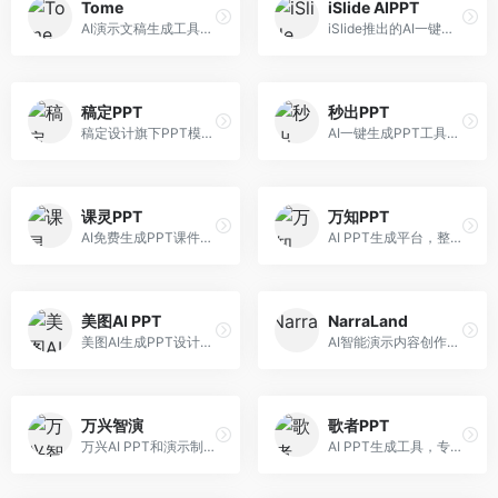
Tome
iSlide AIPPT
AI演示文稿生成工具，专注于故事化演示创作。面向创业者和营销人员，提供故事叙述、视觉设计、内容生成等服务，演示文稿叙事性强。
iSlide推出的AI一键设计精美PPT工具。面向PPT设计用户，提供模板库、内容生成、设计优化等服务，与iSlide插件深度整合。
稿定PPT
秒出PPT
稿定设计旗下PPT模板资源库，整合AI生成功能。面向设计师和职场人士，提供海量PPT模板、AI内容生成等服务，模板质量高。
AI一键生成PPT工具，专注于快速演示文稿制作。面向职场人士，支持主题输入、内容生成、模板套用等功能，PPT生成速度快，适合紧急制作场景。
课灵PPT
万知PPT
AI免费生成PPT课件平台，专注于教育场景。面向教师和教育工作者，提供课件生成、教学设计、模板选择等服务，教育适配性强。
AI PPT生成平台，整合知识库与创作功能。面向职场人士，支持内容检索、PPT生成、设计优化等服务，知识整合能力强。
美图AI PPT
NarraLand
美图AI生成PPT设计工具，整合图像处理能力。面向设计师和职场人士，提供PPT生成、图片美化、设计优化等服务，视觉设计美观。
AI智能演示内容创作平台，专注于叙事演示。面向内容创作者，提供故事创作、演示生成、动画设计等服务，演示内容生动有趣。
万兴智演
歌者PPT
万兴AI PPT和演示制作软件，整合视频演示功能。面向职场人士和教育工作者，提供PPT生成、演示录制、视频制作等服务，演示功能完善。
AI PPT生成工具，专注于演示文稿智能创作。面向职场人士，支持主题输入、内容生成、设计美化等功能，PPT制作效率高。