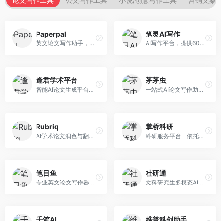
论文写作工具
公文写作工具
小说/创意写作工具
营销文案
Paperpal
笔灵AI写作
英文论文写作助手，专注于学术英语润色。面向需要发表国际期刊的研究者，提供语法检查、学术表达优化、格式规范等服务，英语表达地道专业。
AI写作平台，提供600+写作模板。面向学生、职场人士和内容创作者，支持论文、公文、营销文案等多种文体，模板丰富，一键生成，写作效率大幅提升。
逢君学术平台
茅茅虫
智能AI论文生成平台，支持查重检测。面向高校学生和研究人员，提供论文选题、内容生成、查重修改等一站式服务，学术写作流程完整。
一站式AI论文写作助手，覆盖学术写作全场景。面向高校学生和科研人员，提供开题报告、文献综述、论文正文等写作服务，支持多学科多类型论文，操作简便。
Rubriq
掌桥科研
AI学术论文润色与翻译平台。面向国际期刊投稿者，提供论文润色、翻译、格式调整等服务，支持多语言，学术表达专业规范。
科研服务平台，依托3亿+真实文献数据库。面向学术研究者和学生，提供文献检索、论文写作、科研数据分析等服务，文献资源丰富，学术支持专业。
笔目鱼
社研通
专业英文论文写作器，支持学术论文全流程。面向留学生和国际期刊投稿者，提供英文论文撰写、润色、格式调整等服务，学术英语表达规范。
文科研究生多模态AI学术写作平台。面向文科研究生和社科研究者，提供文献综述、理论分析、定性研究辅助等服务，文科研究方法论支持完善。
千笔AI
维普科创助手