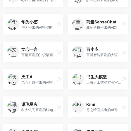
华为小艺
商量SenseChat
华为推出的AI智能助手网页端，深度整合鸿蒙生态和华为云服务。面向华为设备用户，支持语音交互、智能问答、设备控制等功能，与华为硬件生态无缝衔接。
商汤科技推出的AI对话平台，结合计算机视觉和自然语言处理技术。面向企业用户和开发者，支持多模态交互，视觉理解能力强，适合智能客服和内容创作场景。
文心一言
百小应
百度研发的知识增强大语言模型，深度融合百度知识图谱和搜索能力。面向中文用户，提供知识问答、文本创作、逻辑推理等服务，中文语境理解准确，知识覆盖面广。
百川智能研发的大语言模型助手，专注于中文理解和生成。面向中文用户，提供知识问答、文本创作、代码辅助等服务，模型参数规模大，中文表达流畅自然。
天工AI
书生大模型
昆仑万维推出的AI智能助手，集成搜索、对话、创作等多种能力。面向普通用户和内容创作者，支持联网搜索、文本生成、图像理解等功能，响应速度快，免费使用。
上海人工智能实验室研发的开源大模型系列，支持多尺度和多模态。面向研究机构和开发者，开源生态完善，学术研究背景深厚，适合科研和定制开发。
讯飞星火
Kimi
科大讯飞研发的认知智能大模型，深度融合语音识别和自然语言处理技术。面向企业用户和教育领域，提供语音交互、文档处理、代码生成等服务，中文语音识别准确率高。
月之暗面推出的AI智能助手，核心优势在于超长文本处理能力，支持20万字以上文档分析。面向学术研究者、职场人士和内容创作者，提供文档解读、PPT生成、联网搜索等综合服务。