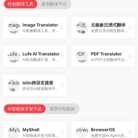
特色翻译工具
通用翻译平台
Image Translator
北极象沉浸式翻译
AI图像翻译工具，专注于图片文字翻译。面向设计师和电商从业者，提供图片文字识别、翻译、替换等服务，图像翻译效果好。
免费沉浸式网页翻译工具，专注于阅读体验。面向普通用户，提供网页双语翻译、文档翻译等服务，免费使用，翻译质量高。
Lufe AI Translator
PDF Translator
AI双语翻译扩展，专注于浏览器翻译场景。面向外语内容阅读者，提供网页双语翻译、划词翻译等服务，浏览器集成便捷。
AI PDF文档翻译平台，专注于文档本地化。面向商务人士，提供PDF翻译、格式保留、批量处理等服务，文档翻译专业。
bilin跨语言搜索
跨语言AI搜索翻译平台，专注于信息获取。面向研究者和内容创作者，提供跨语言搜索、内容翻译、信息整合等服务，跨语言检索能力强。
AI智能体开发平台
通用AI智能体
MyShell
BrowserOS
AI智能体开发与部署平台，专注于语音交互智能体。面向开发者，提供语音智能体创建、部署服务、社区分享等功能，语音交互能力强。
免费开源AI Agent浏览器，专注于浏览器自动化。面向开发者，提供浏览器控制、任务自动化、API接口等服务，开源免费。