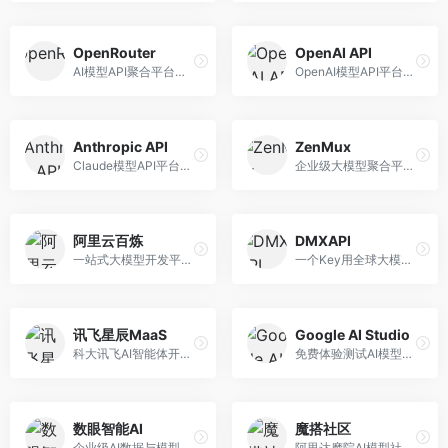
OpenRouter
OpenAI API
AI模型API聚合平台，整合多种主流大模型。面向开发者，提供统一API接口、模型对比、成本优化等服务，模型选择灵活。
OpenAI模型API平台，提供GPT系列模型服务。面向开发者，提供模型API、微调服务、Assistants API等，是AI开发领域的基础设施。
Anthropic API
ZenMux
Claude模型API平台，专注于安全可靠的AI服务。面向开发者，提供Claude系列模型API、安全特性、企业级服务等，API质量高。
企业级大模型聚合平台，专注于企业AI服务。面向企业用户，提供多模型管理、安全合规、成本优化等服务，企业级功能完善。
阿里云百炼
DMXAPI
一站式大模型开发平台，深度整合阿里云服务。面向企业开发者和AI团队，提供模型训练、微调、部署、应用开发等全流程服务，企业级功能完善。
一个Key用全球大模型的聚合平台。面向开发者，提供多模型统一API、简化接入、成本控制等服务，接入便捷。
讯飞星辰MaaS
Google AI Studio
科大讯飞AI智能体开发平台，专注于企业级模型服务。面向企业用户，提供模型调用、智能体创建、行业解决方案等服务，中文能力突出。
免费体验测试AI模型的平台，深度整合Google生态。面向开发者和研究者，提供Gemini模型体验、API密钥管理、提示词测试等服务，免费使用。
数眼智能AI
魔搭社区
企业级AI数据与模型服务平台，专注于数据驱动AI。面向企业用户，提供数据管理、模型训练、部署服务等，数据治理能力强。
阿里达摩院AI模型社区，专注于中文AI生态。面向中文开发者，提供开源模型、数据集、开发工具等资源，中文模型丰富。