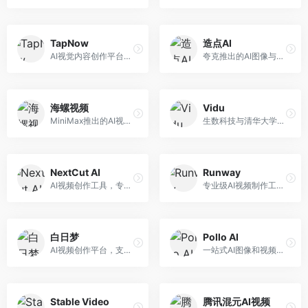
TapNow
造点AI
AI视觉内容创作平台，整合图像与视频生成能力。面向内容创作者，提供文生图、文生视频、智能编辑等服务，创作工具丰富，一站式体验便捷。
夸克推出的AI图像与视频创作平台。面向普通用户和内容创作者，提供文生图、文生视频等功能，操作简便，与夸克生态深度整合。
海螺视频
Vidu
MiniMax推出的AI视频生成工具，支持高质量视频创作。面向内容创作者，提供文生视频、视频编辑等功能，生成速度快，视频效果自然流畅。
生数科技与清华大学联合研发的AI视频生成大模型。面向视频创作者和内容生产者，支持文生视频、图生视频，视频质量高，物理运动理解准确，国产视频生成领先工具。
NextCut AI
Runway
AI视频创作工具，专注于智能剪辑和视频生成。面向视频创作者，提供智能剪辑、视频生成、特效添加等功能，剪辑效率高，适合快节奏内容生产。
专业级AI视频制作工具，支持视频生成与编辑。面向影视制作人和创意工作者，提供文生视频、视频编辑、绿幕抠像等专业功能，视频处理能力强，适合专业创作场景。
白日梦
Pollo AI
AI视频创作平台，支持生成长达50分钟的长视频内容。面向长视频创作者和内容生产者，支持故事视频生成、视频编辑等功能，适合叙事性内容创作。
一站式AI图像和视频创作平台，整合多种生成工具。面向内容创作者，提供文生图、文生视频、视频编辑等服务，创作工具全面，一站式体验便捷。
Stable Video
腾讯混元AI视频