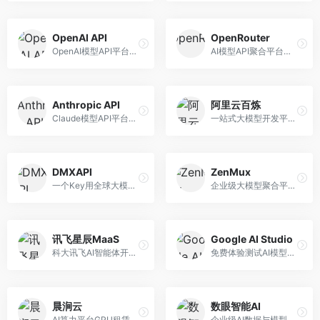
OpenAI API
OpenRouter
OpenAI模型API平台，提供GPT系列模型服务。面向开发者，提供模型API、微调服务、Assistants API等，是AI开发领域的基础设施。
AI模型API聚合平台，整合多种主流大模型。面向开发者，提供统一API接口、模型对比、成本优化等服务，模型选择灵活。
Anthropic API
阿里云百炼
Claude模型API平台，专注于安全可靠的AI服务。面向开发者，提供Claude系列模型API、安全特性、企业级服务等，API质量高。
一站式大模型开发平台，深度整合阿里云服务。面向企业开发者和AI团队，提供模型训练、微调、部署、应用开发等全流程服务，企业级功能完善。
DMXAPI
ZenMux
一个Key用全球大模型的聚合平台。面向开发者，提供多模型统一API、简化接入、成本控制等服务，接入便捷。
企业级大模型聚合平台，专注于企业AI服务。面向企业用户，提供多模型管理、安全合规、成本优化等服务，企业级功能完善。
讯飞星辰MaaS
Google AI Studio
科大讯飞AI智能体开发平台，专注于企业级模型服务。面向企业用户，提供模型调用、智能体创建、行业解决方案等服务，中文能力突出。
免费体验测试AI模型的平台，深度整合Google生态。面向开发者和研究者，提供Gemini模型体验、API密钥管理、提示词测试等服务，免费使用。
晨涧云
数眼智能AI
AI算力平台GPU租赁服务，专注于弹性算力。面向开发者和研究者，提供GPU租赁、弹性调度、成本优化等服务，算力灵活。
企业级AI数据与模型服务平台，专注于数据驱动AI。面向企业用户，提供数据管理、模型训练、部署服务等，数据治理能力强。