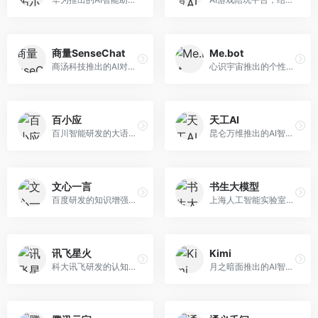
商量SenseChat
Me.bot
商汤科技推出的AI对话平台，结合计算机视觉和自然语言处理技术。面向企业用户和开发者，支持多模态交互，视觉理解能力强，适合智能客服和内容创作场景。
心识宇宙推出的个性化AI伴侣，专注于情感交互和个人助理服务。面向个人用户，支持日程管理、情感陪伴、知识问答等功能，交互体验人性化。
百小应
天工AI
百川智能研发的大语言模型助手，专注于中文理解和生成。面向中文用户，提供知识问答、文本创作、代码辅助等服务，模型参数规模大，中文表达流畅自然。
昆仑万维推出的AI智能助手，集成搜索、对话、创作等多种能力。面向普通用户和内容创作者，支持联网搜索、文本生成、图像理解等功能，响应速度快，免费使用。
文心一言
书生大模型
百度研发的知识增强大语言模型，深度融合百度知识图谱和搜索能力。面向中文用户，提供知识问答、文本创作、逻辑推理等服务，中文语境理解准确，知识覆盖面广。
上海人工智能实验室研发的开源大模型系列，支持多尺度和多模态。面向研究机构和开发者，开源生态完善，学术研究背景深厚，适合科研和定制开发。
讯飞星火
Kimi
科大讯飞研发的认知智能大模型，深度融合语音识别和自然语言处理技术。面向企业用户和教育领域，提供语音交互、文档处理、代码生成等服务，中文语音识别准确率高。
月之暗面推出的AI智能助手，核心优势在于超长文本处理能力，支持20万字以上文档分析。面向学术研究者、职场人士和内容创作者，提供文档解读、PPT生成、联网搜索等综合服务。