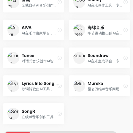
全栈自研AI音乐创作平台，支持从创作到发布的完整流程。面向独立音乐人和音乐工作室，提供作词作曲、编曲混音、音乐发布等服务，创作工具专业。
AI音乐创作工具，专注于快速音乐生成与发布。面向音乐爱好者和业余创作者，支持一键生成原创音乐，可直接发布到音乐平台，创作门槛低。
AIVA
海绵音乐
AI音乐作曲家平台，专注于古典和影视配乐创作。面向影视制作人和游戏开发者，提供原创音乐生成、配乐定制等服务，音乐风格专业，适合影视游戏配乐。
字节跳动推出的AI音乐创作平台，支持多风格音乐生成。面向内容创作者和音乐爱好者，提供歌词创作、旋律生成、编曲制作等服务，创作效率高，适合短视频配乐。
Tunee
Soundraw
对话式音乐创作AI智能体，支持自然语言交互创作。面向音乐爱好者，通过对话方式完成音乐创作，交互体验友好，创作过程直观。
AI音乐生成平台，专注于免版税音乐创作。面向视频创作者和内容制作者，提供背景音乐生成、音乐定制等服务，音乐版权清晰，适合视频配乐场景。
Lyrics Into Song AI
Mureka
歌词转歌曲AI工具，支持将歌词转化为完整歌曲。面向歌词创作者和音乐爱好者，提供歌词谱曲、编曲制作等服务，歌词音乐化效率高。
昆仑万维AI音乐商用创作平台，专注于商业音乐授权。面向企业和商业用户，提供版权音乐生成、商用授权等服务，音乐版权清晰，商业应用安全。
SongR
在线AI音乐创作工具，支持歌词与旋律一体化生成。面向内容创作者和音乐爱好者，提供歌词创作、旋律生成、音乐制作等服务，操作简便，创作速度快。