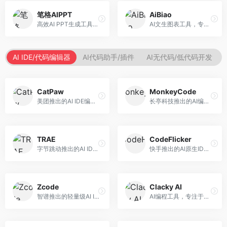
笔格AIPPT
AiBiao
高效AI PPT生成工具，专注于演示文稿智能创作。面向职场人士，支持主题输入、内容生成、设计美化等功能，PPT制作效率高。
AI文生图表工具，专注于数据可视化展示。面向数据分析师和职场人士，提供图表生成、数据可视化、PPT嵌入等服务，数据展示专业。
AI IDE/代码编辑器
AI代码助手/插件
AI无代码/低代码开发
CatPaw
MonkeyCode
美团推出的AI IDE编程工具，专注于本地开发生态。面向开发者，提供智能代码补全、代码生成、项目管理等服务，本地开发体验好。
长亭科技推出的AI编程助手，专注于安全开发。面向开发者，提供代码生成、安全检测、漏洞修复等服务，安全开发能力强。
TRAE
CodeFlicker
字节跳动推出的AI IDE编程工具，深度集成大模型能力。面向开发者，提供智能代码补全、代码解释、重构优化等服务，编程效率显著提升。
快手推出的AI原生IDE，专注于短视频相关开发。面向快手生态开发者，提供代码生成、调试辅助等服务，与快手开发生态深度整合。
Zcode
Clacky AI
智谱推出的轻量级AI IDE，基于GLM模型。面向开发者，提供智能代码补全、代码生成、错误检测等服务，中文编程支持好。
AI编程工具，专注于代码智能生成与优化。面向开发者，提供代码生成、代码重构、错误修复等服务，编程效率高。