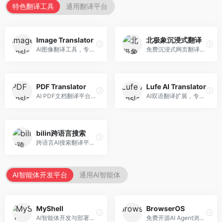
特色翻译工具
通用翻译平台
Image Translator
北极象沉浸式翻译
AI图像翻译工具，专注于图片文字翻译。面向设计师和电商从业者，提供图片文字识别、翻译、替换等服务，图像翻译效果好。
免费沉浸式网页翻译工具，专注于阅读体验。面向普通用户，提供网页双语翻译、文档翻译等服务，免费使用，翻译质量高。
PDF Translator
Lufe AI Translator
AI PDF文档翻译平台，专注于文档本地化。面向商务人士，提供PDF翻译、格式保留、批量处理等服务，文档翻译专业。
AI双语翻译扩展，专注于浏览器翻译场景。面向外语内容阅读者，提供网页双语翻译、划词翻译等服务，浏览器集成便捷。
bilin跨语言搜索
跨语言AI搜索翻译平台，专注于信息获取。面向研究者和内容创作者，提供跨语言搜索、内容翻译、信息整合等服务，跨语言检索能力强。
AI智能体开发平台
通用AI智能体
MyShell
BrowserOS
AI智能体开发与部署平台，专注于语音交互智能体。面向开发者，提供语音智能体创建、部署服务、社区分享等功能，语音交互能力强。
免费开源AI Agent浏览器，专注于浏览器自动化。面向开发者，提供浏览器控制、任务自动化、API接口等服务，开源免费。