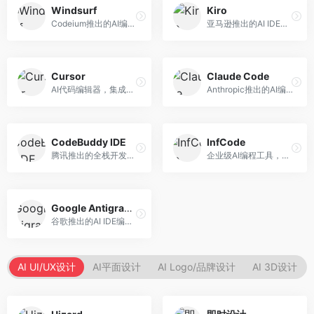
Windsurf
Kiro
Codeium推出的AI编程工具，专注于代码智能辅助。面向开发者，提供代码补全、代码生成、代码解释等服务，多语言支持完善。
亚马逊推出的AI IDE，深度整合AWS云服务。面向AWS开发者，提供代码生成、云服务集成、部署自动化等服务，与AWS生态无缝衔接。
Cursor
Claude Code
AI代码编辑器，集成GPT-4模型，专注于智能编程辅助。面向开发者，提供代码生成、代码解释、错误修复等服务，编程体验流畅，开发效率高。
Anthropic推出的AI编程工具，基于Claude模型。面向开发者，提供代码生成、代码审查、调试辅助等服务，代码质量高，推理能力强。
CodeBuddy IDE
InfCode
腾讯推出的全栈开发AI IDE，整合腾讯云服务。面向开发者，提供代码生成、调试辅助、部署服务等功能，与腾讯云生态深度整合。
企业级AI编程工具，专注于团队协作开发。面向企业开发团队，提供代码生成、代码审查、团队协作等服务，企业级功能完善。
Google Antigravity
谷歌推出的AI IDE编程智能体，整合Google Cloud服务。面向谷歌生态开发者，提供智能编程辅助、云服务集成等功能。
AI UI/UX设计
AI平面设计
AI Logo/品牌设计
AI 3D设计