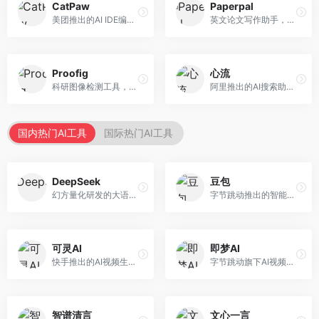
CatPaw
Paperpal
美团推出的AI IDE编程工具，专注于本地开发生态。面向开发者，提供智能代码补全、代码生成、项目管理等服务，本地开发体验好。
英文论文写作助手，专注于学术英语润色。面向需要发表国际期刊的研究者，提供语法检查、学术表达优化、格式规范等服务，英语表达地道专业。
Proofig
心流
科研图像检测工具，专注于学术图像完整性验证。面向科研人员，提供图像检测、重复分析、报告生成等服务，学术检测专业。
阿里推出的AI搜索助手，专注于智能信息获取。面向普通用户，提供智能搜索、内容整理、知识问答等服务，与阿里生态深度整合。
国内热门AI工具
国际热门AI工具
DeepSeek
豆包
幻方量化研发的大语言模型平台，专注于深度推理和代码生成能力。面向开发者、研究人员和技术爱好者，提供强大的逻辑推理和数学计算功能，开源生态完善，API接口友好。
字节跳动推出的智能对话助手平台，提供文本创作、知识问答、英语学习等多种AI服务。面向普通用户和内容创作者，支持多轮对话和文件解析，免费使用，响应速度快，中文理解能力强。
可灵AI
即梦AI
快手推出的AI视频生成平台，支持文生视频和图生视频，可生成长达2分钟的高质量视频内容。面向短视频创作者和营销人员，操作简便，生成效果逼真，适合商业推广和创意表达。
字节跳动旗下AI视频创作平台，支持多模态内容生成。面向内容创作者和营销人员，提供文生视频、图生视频、智能剪辑等功能，中文理解能力强，创作效率高。
智谱清言
文心一言