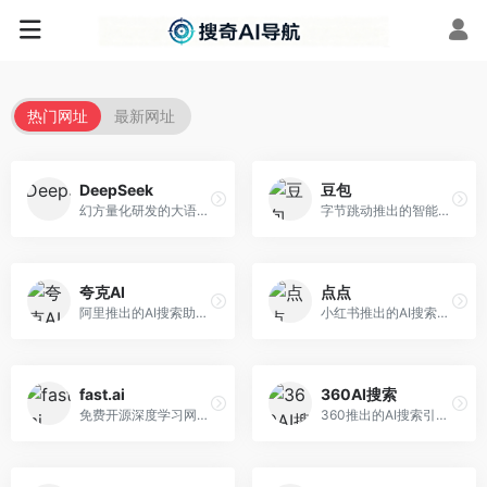
热门网址
最新网址
DeepSeek
豆包
幻方量化研发的大语言模型平台，专注于深度推理和代码生成能力。面向开发者、研究人员和技术爱好者，提供强大的逻辑推理和数学计算功能，开源生态完善，API接口友好。
字节跳动推出的智能对话助手平台，提供文本创作、知识问答、英语学习等多种AI服务。面向普通用户和内容创作者，支持多轮对话和文件解析，免费使用，响应速度快，中文理解能力强。
夸克AI
点点
阿里推出的AI搜索助手，整合搜索与AI功能。面向年轻用户，提供智能搜索、文档处理、学习辅助等服务，与夸克生态深度整合。
小红书推出的AI搜索应用，专注于生活方式内容搜索。面向小红书用户，提供生活攻略、消费决策、内容推荐等服务，生活方式内容丰富。
fast.ai
360AI搜索
免费开源深度学习网站，专注于实用AI教学。面向开发者，提供免费深度学习课程、实战项目、代码库等资源，学习门槛低。
360推出的AI搜索引擎，专注于安全智能搜索。面向普通用户，提供智能问答、网页搜索、内容整理等服务，安全防护能力强。