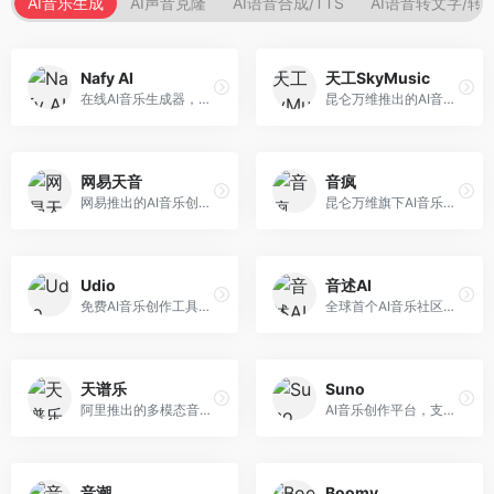
AI音乐生成
AI声音克隆
AI语音合成/TTS
AI语音转文字/转
Nafy AI
天工SkyMusic
在线AI音乐生成器，专注于快速音乐创作。面向内容创作者，支持多种风格音乐生成，操作简便，生成速度快，适合快速配乐需求。
昆仑万维推出的AI音乐创作平台，基于天工大模型。面向音乐创作者，支持歌词生成、旋律创作、音乐编曲等服务，中文音乐创作能力强。
网易天音
音疯
网易推出的AI音乐创作工具，支持作词、作曲与编曲。面向音乐爱好者和独立音乐人，提供歌词生成、旋律创作、编曲制作等服务，与网易云音乐生态深度整合。
昆仑万维旗下AI音乐创作平台，专注于音乐内容生成。面向音乐爱好者和内容创作者，提供多种风格音乐生成，操作简便，创作速度快。
Udio
音述AI
免费AI音乐创作工具，专注于高质量音乐生成。面向音乐创作者和内容制作者，支持多种音乐风格生成，音质专业，创作自由度高，适合专业音乐制作场景。
全球首个AI音乐社区平台，整合创作与分享功能。面向音乐创作者和爱好者，提供音乐创作、作品分享、社区交流等服务，社区氛围活跃。
天谱乐
Suno
阿里推出的多模态音乐生成平台，整合音频与文本理解能力。面向内容创作者，支持歌词生成、旋律创作、音乐编辑等服务，与阿里生态深度整合。
AI音乐创作平台，支持通过文字描述生成完整歌曲，包含歌词、旋律和人声。面向音乐爱好者、内容创作者和独立音乐人，操作门槛低，创作速度快，支持多种音乐风格，为音乐创作带来全新可能。
音潮
Boomy