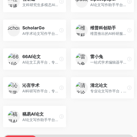
文科研究生多模态AI学术写作平台。面向文科研究生和社科研究者，提供文献综述、理论分析、定性研究辅助等服务，文科研究方法论支持完善。
AI论文写作助手平台，提供智能化的学术写作支持。面向大学生和研究人员，支持多种学科论文生成，提供参考文献管理和格式规范服务，写作效率高。
ScholarGo
维普科创助手
AI学术论文写作平台，专注于理工科领域的逻辑构建。面向理工科研究生和科研工作者，提供公式编辑、数据分析、论文结构优化等服务，理工科写作逻辑严谨。
维普推出的AI科研服务平台，整合学术资源与智能写作。面向科研人员和高校师生，提供文献检索、论文写作、查重检测等一站式服务，学术资源权威可靠。
66AI论文
雷小兔
AI论文工具平台，专注于高质量低查重论文生成。面向大学生和研究生，提供论文写作、降重修改等服务，生成内容原创度高，查重率低。
一站式学术编辑器平台，覆盖论文写作全流程。面向高校学生和科研人员，提供选题分析、文献检索、论文生成、查重降重等服务，操作流程清晰，学术写作效率显著提升。
沁言学术
清北论文
AI科研写作平台，专注于学术研究辅助。面向研究生和科研工作者，提供文献分析、研究方法指导、论文撰写等服务，学术资源丰富，研究支持全面。
专业论文写作平台，依托高校学术资源。面向本科生和研究生，提供论文指导、写作辅助、查重检测等服务，学术规范性强，适合追求高质量论文的用户。
稿易AI论文
AI论文写作助手平台，提供智能化学术写作支持。面向高校学生，支持多种论文类型生成，提供参考文献管理和格式规范服务，操作流程简单。