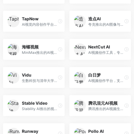
TapNow
造点AI
AI视觉内容创作平台，整合图像与视频生成能力。面向内容创作者，提供文生图、文生视频、智能编辑等服务，创作工具丰富，一站式体验便捷。
夸克推出的AI图像与视频创作平台。面向普通用户和内容创作者，提供文生图、文生视频等功能，操作简便，与夸克生态深度整合。
海螺视频
NextCut AI
MiniMax推出的AI视频生成工具，支持高质量视频创作。面向内容创作者，提供文生视频、视频编辑等功能，生成速度快，视频效果自然流畅。
AI视频创作工具，专注于智能剪辑和视频生成。面向视频创作者，提供智能剪辑、视频生成、特效添加等功能，剪辑效率高，适合快节奏内容生产。
Vidu
白日梦
生数科技与清华大学联合研发的AI视频生成大模型。面向视频创作者和内容生产者，支持文生视频、图生视频，视频质量高，物理运动理解准确，国产视频生成领先工具。
AI视频创作平台，支持生成长达50分钟的长视频内容。面向长视频创作者和内容生产者，支持故事视频生成、视频编辑等功能，适合叙事性内容创作。
Stable Video
腾讯混元AI视频
Stability AI推出的视频生成模型，开源可部署。面向开发者和专业创作者，支持视频生成、视频编辑等功能，开源生态完善，定制化程度高。
腾讯推出的AI视频生成工具，基于混元大模型。面向腾讯生态用户和内容创作者，支持文生视频、视频编辑等功能，与腾讯产品生态深度整合。
Runway
Pollo AI