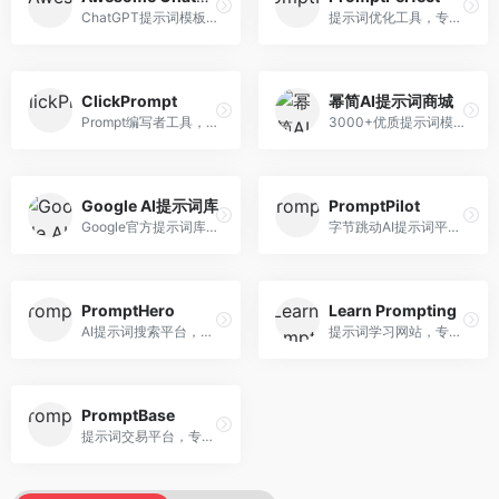
ChatGPT提示词模板库，专注于实用提示词收集。面向ChatGPT用户，提供提示词模板、使用场景、效果展示等资源，模板实用性强。
提示词优化工具，专注于提示词质量提升。面向AI用户，提供提示词优化、效果测试、版本对比等服务，提示词优化专业。
ClickPrompt
幂简AI提示词商城
Prompt编写者工具，专注于提示词创作辅助。面向提示词创作者，提供提示词编辑、测试、分享等服务，创作工具完善。
3000+优质提示词模板平台，专注于中文提示词。面向中文AI用户，提供提示词模板、分类检索、一键使用等服务，中文提示词丰富。
Google AI提示词库
PromptPilot
Google官方提示词库，专注于Gemini模型优化。面向开发者，提供官方提示词指南、最佳实践、示例代码等资源，权威性强。
字节跳动AI提示词平台，专注于提示词优化与管理。面向AI用户，提供提示词优化、效果测试、团队协作等服务，企业级功能完善。
PromptHero
Learn Prompting
AI提示词搜索平台，整合多种AI工具提示词资源。面向AI创作者，提供提示词搜索、模板库、社区分享等服务，提示词资源丰富。
提示词学习网站，专注于提示词工程教育。面向AI学习者，提供提示词教程、最佳实践、案例研究等资源，教学内容系统。
PromptBase
提示词交易平台，专注于高质量提示词买卖。面向AI创作者，提供提示词交易、模板购买、创作者收益等服务，提示词质量高。