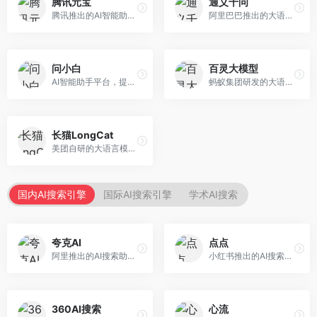
腾讯元宝
通义千问
腾讯推出的AI智能助手，整合微信生态和腾讯云服务。面向普通用户和企业客户，支持文档解析、图像理解、联网搜索等功能，与腾讯产品无缝衔接，办公协作便捷。
阿里巴巴推出的大语言模型平台，提供对话问答、文档处理、图像理解、代码编写等全方位AI服务。面向企业用户和个人开发者，集成阿里云生态，支持多模态交互，企业级安全保障。
问小白
百灵大模型
AI智能助手平台，提供知识问答、文本创作、文档处理等服务。面向普通用户和职场人士，操作简便，响应速度快，支持多场景应用。
蚂蚁集团研发的大语言模型平台，专注于金融科技和企业服务。面向金融机构和企业客户，提供智能客服、风险分析、文档处理等服务，金融场景理解深入。
长猫LongCat
美团自研的大语言模型对话平台，专注于本地生活服务场景。面向美团生态用户，提供智能推荐、服务问答等功能，本地生活知识覆盖全面。
国内AI搜索引擎
国际AI搜索引擎
学术AI搜索
夸克AI
点点
阿里推出的AI搜索助手，整合搜索与AI功能。面向年轻用户，提供智能搜索、文档处理、学习辅助等服务，与夸克生态深度整合。
小红书推出的AI搜索应用，专注于生活方式内容搜索。面向小红书用户，提供生活攻略、消费决策、内容推荐等服务，生活方式内容丰富。
360AI搜索
心流