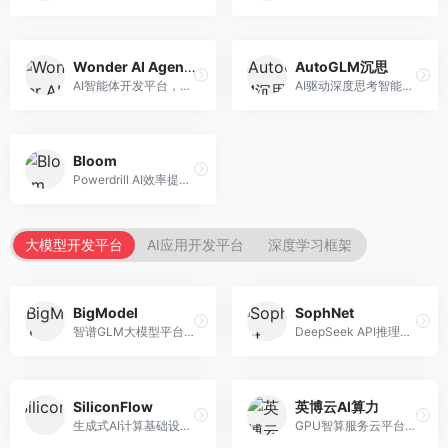
Wonder AI Agents
AutoGLM沉思
AI智能体开发平台，专注于低代码智能体创建。面向开发者，提供可视化开发、模板库、部署服务等功能，开发门槛低。
AI驱动深度思考智能体，专注于复杂推理任务。面向高级用户，提供深度分析、逻辑推理、决策支持等服务，推理能力强。
Bloom
Powerdrill AI效率提升平台，专注于企业智能化。面向企业用户，提供智能体创建、流程自动化、数据分析等服务，企业效率提升显著。
大模型开发平台
AI应用开发平台
深度学习框架
BigModel
SophNet
智谱GLM大模型平台，提供API调用与模型服务。面向开发者和企业用户，提供GLM系列模型API、微调服务、应用开发工具等，开源生态完善。
DeepSeek API推理平台，专注于DeepSeek模型服务。面向开发者，提供DeepSeek模型API、高性能推理、低成本服务，推理效率高。
SiliconFlow
英博云AI算力
生成式AI计算基础设施平台，专注于模型推理服务。面向开发者和企业，提供多模型API、高性能推理、成本优化等服务，推理性价比高。
GPU智算服务云平台，专注于AI算力租赁。面向AI研究者和企业，提供GPU租赁、模型训练、推理服务等，算力资源丰富。