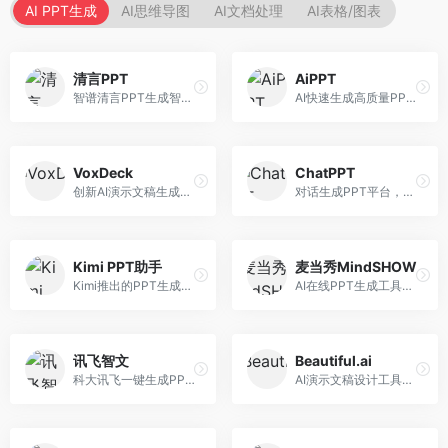
AI PPT生成
AI思维导图
AI文档处理
AI表格/图表
清言PPT
AiPPT
智谱清言PPT生成智能体，基于GLM大模型。面向智谱用户，支持对话生成PPT、内容优化等服务，与智谱生态深度整合。
AI快速生成高质量PPT平台，支持主题定制。面向职场人士和学生，提供一键生成、模板选择、内容优化等服务，PPT制作速度快，设计质量高。
VoxDeck
ChatPPT
创新AI演示文稿生成工具，支持语音交互创作。面向职场人士，支持语音输入、PPT生成、内容优化等功能，语音创作体验便捷。
对话生成PPT平台，支持自然语言交互创作。面向职场人士和教育工作者，通过对话方式完成PPT制作，交互体验友好，创作过程直观。
Kimi PPT助手
麦当秀MindSHOW
Kimi推出的PPT生成智能体，整合长文本处理能力。面向职场人士和学生，支持文档解析、PPT生成、内容优化等服务，与Kimi生态深度整合。
AI在线PPT生成工具，支持思维导图转PPT。面向职场人士，提供思维导图导入、PPT生成、模板选择等服务，思维导图转PPT效率高。
讯飞智文
Beautiful.ai
科大讯飞一键生成PPT和Word工具，整合语音技术。面向职场人士，支持语音输入、文档生成、格式调整等功能，办公效率显著提升。
AI演示文稿设计工具，专注于自动化设计排版。面向职场人士，提供智能排版、模板选择、设计优化等服务，设计美观度高。