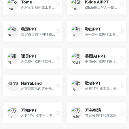
Tome
iSlide AIPPT
AI演示文稿生成工具，专注于故事化演示创作。面向创业者和营销人员，提供故事叙述、视觉设计、内容生成等服务，演示文稿叙事性强。
iSlide推出的AI一键设计精美PPT工具。面向PPT设计用户，提供模板库、内容生成、设计优化等服务，与iSlide插件深度整合。
稿定PPT
秒出PPT
稿定设计旗下PPT模板资源库，整合AI生成功能。面向设计师和职场人士，提供海量PPT模板、AI内容生成等服务，模板质量高。
AI一键生成PPT工具，专注于快速演示文稿制作。面向职场人士，支持主题输入、内容生成、模板套用等功能，PPT生成速度快，适合紧急制作场景。
课灵PPT
美图AI PPT
AI免费生成PPT课件平台，专注于教育场景。面向教师和教育工作者，提供课件生成、教学设计、模板选择等服务，教育适配性强。
美图AI生成PPT设计工具，整合图像处理能力。面向设计师和职场人士，提供PPT生成、图片美化、设计优化等服务，视觉设计美观。
NarraLand
歌者PPT
AI智能演示内容创作平台，专注于叙事演示。面向内容创作者，提供故事创作、演示生成、动画设计等服务，演示内容生动有趣。
AI PPT生成工具，专注于演示文稿智能创作。面向职场人士，支持主题输入、内容生成、设计美化等功能，PPT制作效率高。
万知PPT
万兴智演
AI PPT生成平台，整合知识库与创作功能。面向职场人士，支持内容检索、PPT生成、设计优化等服务，知识整合能力强。
万兴AI PPT和演示制作软件，整合视频演示功能。面向职场人士和教育工作者，提供PPT生成、演示录制、视频制作等服务，演示功能完善。