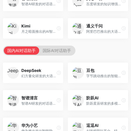
智谱AI研发的对话语言模型，支持中英双语交互。面向中文用户和开发者，提供知识问答、代码编写、文档解读等服务，开源生态完善，学术研究背景深厚。
百度研发的知识增强大语言模型，深度融合百度知识图谱和搜索能力。面向中文用户，提供知识问答、文本创作、逻辑推理等服务，中文语境理解准确，知识覆盖面广。
Kimi
通义千问
月之暗面推出的AI智能助手，核心优势在于超长文本处理能力，支持20万字以上文档分析。面向学术研究者、职场人士和内容创作者，提供文档解读、PPT生成、联网搜索等综合服务。
阿里巴巴推出的大语言模型平台，提供对话问答、文档处理、图像理解、代码编写等全方位AI服务。面向企业用户和个人开发者，集成阿里云生态，支持多模态交互，企业级安全保障。
国内AI对话助手
国际AI对话助手
DeepSeek
豆包
幻方量化研发的大语言模型平台，专注于深度推理和代码生成能力。面向开发者、研究人员和技术爱好者，提供强大的逻辑推理和数学计算功能，开源生态完善，API接口友好。
字节跳动推出的智能对话助手平台，提供文本创作、知识问答、英语学习等多种AI服务。面向普通用户和内容创作者，支持多轮对话和文件解析，免费使用，响应速度快，中文理解能力强。
智谱清言
阶跃AI
智谱AI研发的对话语言模型，支持中英双语交互。面向中文用户和开发者，提供知识问答、代码编写、文档解读等服务，开源生态完善，学术研究背景深厚。
阶跃星辰研发的多模态大模型平台，支持文本、图像、视频的综合理解与生成。面向创作者和企业客户，提供内容创作、智能分析等服务，多模态能力突出。
华为小艺
逗逗AI
华为推出的AI智能助手网页端，深度整合鸿蒙生态和华为云服务。面向华为设备用户，支持语音交互、智能问答、设备控制等功能，与华为硬件生态无缝衔接。
AI游戏陪玩平台，结合游戏理解和自然语言交互技术。面向游戏玩家，提供游戏攻略、陪玩互动、社交聊天等服务，游戏知识丰富，互动体验有趣。