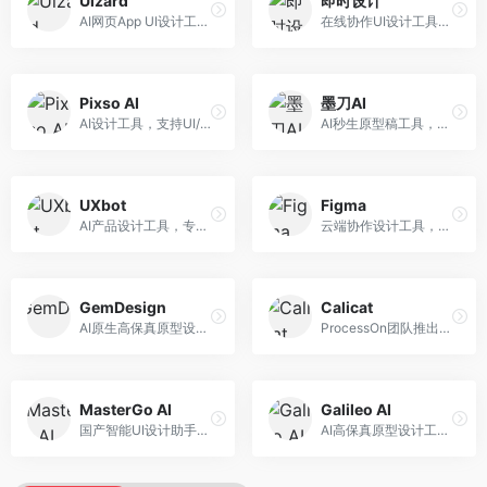
Uizard
即时设计
AI网页App UI设计工具，专注于快速界面生成。面向产品经理和设计师，提供线框图转UI、界面生成、设计优化等服务，设计速度快。
在线协作UI设计工具，整合AI设计功能。面向设计师和产品团队，提供界面设计、原型制作、设计资源库等服务，国产协作设计平台。
Pixso AI
墨刀AI
AI设计工具，支持UI/UX设计全流程。面向设计师和产品团队，提供界面生成、设计优化、协作评审等服务，国产替代方案，团队协作便捷。
AI秒生原型稿工具，专注于快速原型设计。面向产品经理和设计师，提供原型生成、交互设计、团队协作等服务，原型制作效率高。
UXbot
Figma
AI产品设计工具，专注于用户体验优化。面向UX设计师，提供用户研究、设计建议、可用性测试等服务，UX设计支持完善。
云端协作设计工具，整合AI设计辅助功能。面向UI/UX设计师和产品团队，提供界面设计、原型制作、团队协作等服务，协作功能强大，是UI设计领域的标杆产品。
GemDesign
Calicat
AI原生高保真原型设计工具，专注于智能设计生成。面向设计师，提供界面生成、设计优化、原型制作等服务，设计自动化程度高。
ProcessOn团队推出的产设研协作平台，整合设计与协作功能。面向产品团队，提供设计协作、文档管理、团队沟通等服务，产研协作便捷。
MasterGo AI
Galileo AI
国产智能UI设计助手，专注于界面设计自动化。面向UI设计师，提供界面生成、组件设计、设计系统构建等服务，中文用户适配性好。
AI高保真原型设计工具，专注于UI界面生成。面向设计师和产品团队，提供界面生成、交互设计、设计优化等服务，界面质量高。