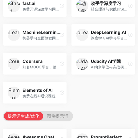
fast.ai
动手学深度学习
免费开源深度学习网站，专注于实用AI教学。面向开发者，提供免费深度学习课程、实战项目、代码库等资源，学习门槛低。
结合理论与实践的深度学习教材，专注于代码驱动学习。面向学生和开发者，提供深度学习理论、代码实现、练习题等资源，学习体验好。
MachineLearningMastery
DeepLearning.AI
机器学习全面教程网站，专注于实用技能教学。面向开发者，提供机器学习算法、Python实现、项目实战等教程，实用性强。
深度学习AI学习平台，由吴恩达创立。面向AI学习者，提供深度学习专项课程、AI新闻、技术社区等资源，课程质量权威。
Coursera
Udacity AI学院
知名MOOC平台，整合全球顶尖大学课程资源。面向学习者，提供AI、机器学习、深度学习等课程，证书认可度高，课程质量专业。
AI纳米学位与实战项目平台，专注于职业导向学习。面向AI从业者，提供机器学习、深度学习、计算机视觉等纳米学位，项目实战性强。
Elements of AI
免费在线AI通识课程，专注于AI基础知识普及。面向普通大众，提供AI概念、原理、应用等入门知识，语言通俗易懂。
提示词生成/优化
图像提示词
Awesome ChatGPT Prompts
PromptPerfect