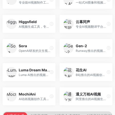
专业级AI视频制作工具，支持视频生成与编辑。面向影视制作人和创意工作者，提供文生视频、视频编辑、绿幕抠像等专业功能，视频处理能力强，适合专业创作场景。
一站式AI图像和视频创作平台，整合多种生成工具。面向内容创作者，提供文生图、文生视频、视频编辑等服务，创作工具全面，一站式体验便捷。
Higgsfield
云幕同声
AI视频生成工具，专注于高质量视频内容创作。面向视频创作者和营销人员，支持文生视频、视频编辑等功能，视频效果逼真，适合商业应用。
专业AI视频翻译平台，支持视频多语言配音和字幕生成。面向跨境电商和内容出海从业者，提供视频翻译、配音、字幕生成等服务，多语言支持完善。
Sora
Gen-2
OpenAI研发的文生视频大模型，可根据文字描述生成长达60秒的高清视频。面向影视创作者、广告从业者和内容生产者，视频连贯性强，物理世界理解准确，代表了AI视频生成的最高水平。
Runway推出的视频生成模型，专注于文生视频和视频风格转换。面向影视制作人和创意工作者，支持文本到视频、图像到视频等多种生成模式，视频质量专业级。
Luma Dream Machine
花生AI
Luma AI推出的视频生成工具，专注于高质量视频创作。面向影视创作者和内容生产者，支持文生视频、图生视频，视频质量高，物理运动流畅自然。
B站推出的AI视频创作工具，专注于短视频内容生成。面向B站创作者，支持视频生成、视频编辑等功能，与B站平台深度整合，创作效率高。
MochiAni
通义万相AI视频
AI动画视频创作工具，专注于动画内容生成。面向动画创作者和二次元内容生产者，支持动画风格视频生成，动画效果流畅，适合动漫内容创作。
阿里推出的AI视频生成服务，整合图像与视频创作能力。面向电商和营销从业者，支持商品视频生成、营销视频制作等服务，商业应用场景丰富。