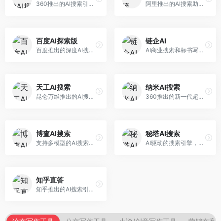
360推出的AI搜索引擎，专注于安全智能搜索。面向普通用户，提供智能问答、网页搜索、内容整理等服务，安全防护能力强。
阿里推出的AI搜索助手，专注于智能信息获取。面向普通用户，提供智能搜索、内容整理、知识问答等服务，与阿里生态深度整合。
百度AI探索版
链企AI
百度推出的深度AI搜索引擎，整合百度知识图谱。面向中文用户，提供智能问答、知识探索、内容生成等服务，知识覆盖面广。
AI商业搜索和标书写作工具，专注于企业服务场景。面向企业用户，提供商业信息搜索、标书生成、企业分析等服务，商业信息专业。
天工AI搜索
纳米AI搜索
昆仑万维推出的AI搜索引擎，整合大模型与搜索能力。面向普通用户，提供智能问答、深度搜索、内容整理等服务，中文搜索体验好。
360推出的新一代超级AI搜索，深度整合360搜索资源。面向普通用户，提供智能问答、多模态搜索、内容生成等服务，安全可靠。
博查AI搜索
秘塔AI搜索
支持多模型的AI搜索引擎，整合多种大模型能力。面向AI爱好者，提供多模型搜索、答案对比、深度分析等服务，模型选择灵活。
AI驱动的搜索引擎，专注于无广告直达结果。面向研究者和信息获取需求者，提供深度搜索、来源标注、答案整理等服务，搜索结果干净准确，信息可信度高。
知乎直答
知乎推出的AI搜索引擎，专注于知识问答场景。面向知识获取者，提供知乎内容搜索、智能问答、知识整理等服务，专业知识丰富。