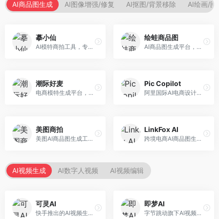
AI商品图生成
AI图像增强/修复
AI抠图/背景移除
AI绘画/
摹小仙
绘蛙商品图
AI模特商拍工具，专注于服装电商。面向服装电商卖家，提供虚拟模特试穿、商品展示图生成等服务，模特形象多样，拍摄成本低。
AI商品图生成平台，支持模特换装和场景生成。面向电商卖家，提供商品上身效果展示、场景化商品图生成等服务，电商营销效果显著。
潮际好麦
Pic Copilot
电商模特生成平台，支持AI虚拟模特创作。面向服装和配饰电商，提供模特试穿、商品展示、营销素材生成等服务，模特形象可定制。
阿里国际AI电商设计工具，专注于跨境电商。面向跨境电商卖家，提供商品图优化、营销海报生成、多语言适配等服务，海外市场适配性强。
美图商拍
LinkFox AI
美图AI商品图生成工具，整合美图生态。面向电商卖家，提供商品图美化、模特替换、场景生成等服务，移动端操作便捷。
跨境电商AI商品图生成工具。面向跨境电商卖家，支持多语言商品图生成、模特替换、场景优化等服务，适配海外电商平台需求。
AI视频生成
AI数字人视频
AI视频编辑
可灵AI
即梦AI
快手推出的AI视频生成平台，支持文生视频和图生视频，可生成长达2分钟的高质量视频内容。面向短视频创作者和营销人员，操作简便，生成效果逼真，适合商业推广和创意表达。
字节跳动旗下AI视频创作平台，支持多模态内容生成。面向内容创作者和营销人员，提供文生视频、图生视频、智能剪辑等功能，中文理解能力强，创作效率高。