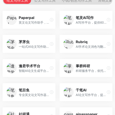
论文写作工具
公文写作工具
小说/创意写作工具
营销文案
Paperpal
笔灵AI写作
英文论文写作助手，专注于学术英语润色。面向需要发表国际期刊的研究者，提供语法检查、学术表达优化、格式规范等服务，英语表达地道专业。
AI写作平台，提供600+写作模板。面向学生、职场人士和内容创作者，支持论文、公文、营销文案等多种文体，模板丰富，一键生成，写作效率大幅提升。
茅茅虫
Rubriq
一站式AI论文写作助手，覆盖学术写作全场景。面向高校学生和科研人员，提供开题报告、文献综述、论文正文等写作服务，支持多学科多类型论文，操作简便。
AI学术论文润色与翻译平台。面向国际期刊投稿者，提供论文润色、翻译、格式调整等服务，支持多语言，学术表达专业规范。
逢君学术平台
掌桥科研
智能AI论文生成平台，支持查重检测。面向高校学生和研究人员，提供论文选题、内容生成、查重修改等一站式服务，学术写作流程完整。
科研服务平台，依托3亿+真实文献数据库。面向学术研究者和学生，提供文献检索、论文写作、科研数据分析等服务，文献资源丰富，学术支持专业。
笔目鱼
千笔AI
专业英文论文写作器，支持学术论文全流程。面向留学生和国际期刊投稿者，提供英文论文撰写、润色、格式调整等服务，学术英语表达规范。
AI论文写作平台，提供无限改稿服务。面向高校学生和学术研究者，支持论文选题、大纲生成、内容撰写、查重修改等全流程服务，改稿次数不限，服务质量有保障。
社研通
aipasspaper