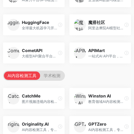
HuggingFace
魔搭社区
全球最大机器学习开源社区，整合模型库与开发工具。面向AI研究者和开发者，提供开源模型、数据集、开发工具等资源，开源生态最完善。
阿里达摩院AI模型社区，专注于中文AI生态。面向中文开发者，提供开源模型、数据集、开发工具等资源，中文模型丰富。
CometAPI
APIMart
大模型API聚合平台，整合多种AI模型服务。面向开发者，提供统一接口、模型切换、监控分析等服务，API管理便捷。
一站式AI API平台，整合多种AI服务。面向开发者，提供模型API、图像处理、语音识别等服务，API种类丰富。
AI内容检测工具
学术检测
CatchMe
Winston AI
图片视频违规内容检测平台，专注于视觉内容安全。面向内容平台，提供图片审核、视频审核、直播监控等服务，视觉检测专业。
教育领域AI内容检测平台，专注于学术诚信。面向教育机构，提供AI内容检测、抄袭检测、报告生成等服务，教育适配性强。
Originality.AI
GPTZero
AI内容检测工具，专注于内容原创性验证。面向内容创作者和出版商，提供AI检测、抄袭检测、批量分析等服务，检测精度高。
AI内容检测工具，专注于AI生成文本识别。面向教育工作者和出版商，提供文本检测、批量分析、API接口等服务，检测准确率高。