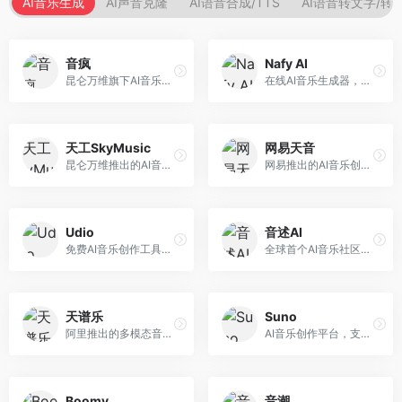
AI音乐生成
AI声音克隆
AI语音合成/TTS
AI语音转文字/转
音疯
Nafy AI
昆仑万维旗下AI音乐创作平台，专注于音乐内容生成。面向音乐爱好者和内容创作者，提供多种风格音乐生成，操作简便，创作速度快。
在线AI音乐生成器，专注于快速音乐创作。面向内容创作者，支持多种风格音乐生成，操作简便，生成速度快，适合快速配乐需求。
天工SkyMusic
网易天音
昆仑万维推出的AI音乐创作平台，基于天工大模型。面向音乐创作者，支持歌词生成、旋律创作、音乐编曲等服务，中文音乐创作能力强。
网易推出的AI音乐创作工具，支持作词、作曲与编曲。面向音乐爱好者和独立音乐人，提供歌词生成、旋律创作、编曲制作等服务，与网易云音乐生态深度整合。
Udio
音述AI
免费AI音乐创作工具，专注于高质量音乐生成。面向音乐创作者和内容制作者，支持多种音乐风格生成，音质专业，创作自由度高，适合专业音乐制作场景。
全球首个AI音乐社区平台，整合创作与分享功能。面向音乐创作者和爱好者，提供音乐创作、作品分享、社区交流等服务，社区氛围活跃。
天谱乐
Suno
阿里推出的多模态音乐生成平台，整合音频与文本理解能力。面向内容创作者，支持歌词生成、旋律创作、音乐编辑等服务，与阿里生态深度整合。
AI音乐创作平台，支持通过文字描述生成完整歌曲，包含歌词、旋律和人声。面向音乐爱好者、内容创作者和独立音乐人，操作门槛低，创作速度快，支持多种音乐风格，为音乐创作带来全新可能。
Boomy
音潮