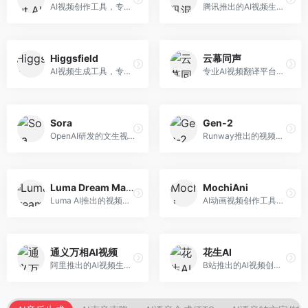
AI视频创作工具，专注于智能剪辑和视频生成。面向视频创作者，提供智能剪辑、视频生成、特效添加等功能，剪辑效率高，适合快节奏内容生产。
腾讯推出的AI视频生成工具，基于混元大模型。面向腾讯生态用户和内容创作者，支持文生视频、视频编辑等功能，与腾讯产品生态深度整合。
Higgsfield
云幕同声
AI视频生成工具，专注于高质量视频内容创作。面向视频创作者和营销人员，支持文生视频、视频编辑等功能，视频效果逼真，适合商业应用。
专业AI视频翻译平台，支持视频多语言配音和字幕生成。面向跨境电商和内容出海从业者，提供视频翻译、配音、字幕生成等服务，多语言支持完善。
Sora
Gen-2
OpenAI研发的文生视频大模型，可根据文字描述生成长达60秒的高清视频。面向影视创作者、广告从业者和内容生产者，视频连贯性强，物理世界理解准确，代表了AI视频生成的最高水平。
Runway推出的视频生成模型，专注于文生视频和视频风格转换。面向影视制作人和创意工作者，支持文本到视频、图像到视频等多种生成模式，视频质量专业级。
Luma Dream Machine
MochiAni
Luma AI推出的视频生成工具，专注于高质量视频创作。面向影视创作者和内容生产者，支持文生视频、图生视频，视频质量高，物理运动流畅自然。
AI动画视频创作工具，专注于动画内容生成。面向动画创作者和二次元内容生产者，支持动画风格视频生成，动画效果流畅，适合动漫内容创作。
通义万相AI视频
花生AI
阿里推出的AI视频生成服务，整合图像与视频创作能力。面向电商和营销从业者，支持商品视频生成、营销视频制作等服务，商业应用场景丰富。
B站推出的AI视频创作工具，专注于短视频内容生成。面向B站创作者，支持视频生成、视频编辑等功能，与B站平台深度整合，创作效率高。