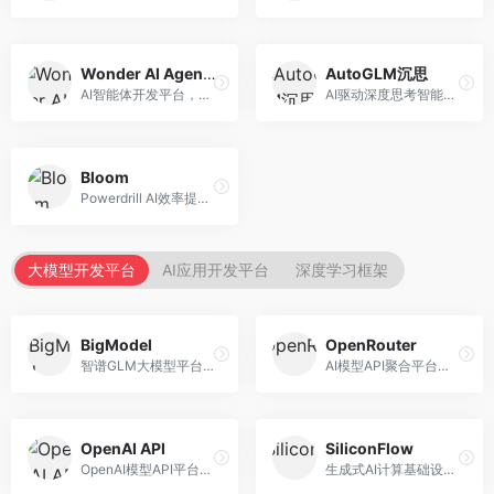
Wonder AI Agents
AutoGLM沉思
AI智能体开发平台，专注于低代码智能体创建。面向开发者，提供可视化开发、模板库、部署服务等功能，开发门槛低。
AI驱动深度思考智能体，专注于复杂推理任务。面向高级用户，提供深度分析、逻辑推理、决策支持等服务，推理能力强。
Bloom
Powerdrill AI效率提升平台，专注于企业智能化。面向企业用户，提供智能体创建、流程自动化、数据分析等服务，企业效率提升显著。
大模型开发平台
AI应用开发平台
深度学习框架
BigModel
OpenRouter
智谱GLM大模型平台，提供API调用与模型服务。面向开发者和企业用户，提供GLM系列模型API、微调服务、应用开发工具等，开源生态完善。
AI模型API聚合平台，整合多种主流大模型。面向开发者，提供统一API接口、模型对比、成本优化等服务，模型选择灵活。
OpenAI API
SiliconFlow
OpenAI模型API平台，提供GPT系列模型服务。面向开发者，提供模型API、微调服务、Assistants API等，是AI开发领域的基础设施。
生成式AI计算基础设施平台，专注于模型推理服务。面向开发者和企业，提供多模型API、高性能推理、成本优化等服务，推理性价比高。