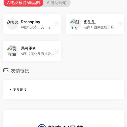
AI电商模特/商品图
AI电商营销
Dressplay
图生生
AI虚拟试衣工具，专注于服装电商体验。面向服装电商，提供虚拟试穿、尺码推荐、穿搭建议等服务，试衣体验真实。
电商AI图像生成工具，专注于商品图创作。面向电商卖家，提供商品图生成、背景替换、批量处理等服务，商品图质量高。
易可图AI
AI图片美化及海报设计平台，专注于电商视觉设计。面向电商卖家，提供图片美化、海报设计、营销素材等服务，设计效率高。
友情链接
更多链接