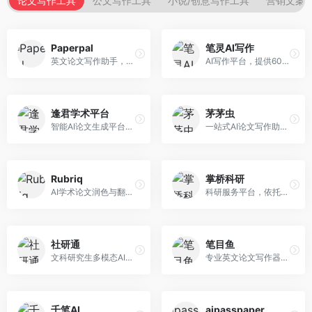
论文写作工具
公文写作工具
小说/创意写作工具
营销文案
Paperpal
笔灵AI写作
英文论文写作助手，专注于学术英语润色。面向需要发表国际期刊的研究者，提供语法检查、学术表达优化、格式规范等服务，英语表达地道专业。
AI写作平台，提供600+写作模板。面向学生、职场人士和内容创作者，支持论文、公文、营销文案等多种文体，模板丰富，一键生成，写作效率大幅提升。
逢君学术平台
茅茅虫
智能AI论文生成平台，支持查重检测。面向高校学生和研究人员，提供论文选题、内容生成、查重修改等一站式服务，学术写作流程完整。
一站式AI论文写作助手，覆盖学术写作全场景。面向高校学生和科研人员，提供开题报告、文献综述、论文正文等写作服务，支持多学科多类型论文，操作简便。
Rubriq
掌桥科研
AI学术论文润色与翻译平台。面向国际期刊投稿者，提供论文润色、翻译、格式调整等服务，支持多语言，学术表达专业规范。
科研服务平台，依托3亿+真实文献数据库。面向学术研究者和学生，提供文献检索、论文写作、科研数据分析等服务，文献资源丰富，学术支持专业。
社研通
笔目鱼
文科研究生多模态AI学术写作平台。面向文科研究生和社科研究者，提供文献综述、理论分析、定性研究辅助等服务，文科研究方法论支持完善。
专业英文论文写作器，支持学术论文全流程。面向留学生和国际期刊投稿者，提供英文论文撰写、润色、格式调整等服务，学术英语表达规范。
千笔AI
aipasspaper