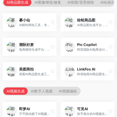
AI商品图生成
AI图像增强/修复
AI抠图/背景移除
AI绘画/
摹小仙
绘蛙商品图
AI模特商拍工具，专注于服装电商。面向服装电商卖家，提供虚拟模特试穿、商品展示图生成等服务，模特形象多样，拍摄成本低。
AI商品图生成平台，支持模特换装和场景生成。面向电商卖家，提供商品上身效果展示、场景化商品图生成等服务，电商营销效果显著。
潮际好麦
Pic Copilot
电商模特生成平台，支持AI虚拟模特创作。面向服装和配饰电商，提供模特试穿、商品展示、营销素材生成等服务，模特形象可定制。
阿里国际AI电商设计工具，专注于跨境电商。面向跨境电商卖家，提供商品图优化、营销海报生成、多语言适配等服务，海外市场适配性强。
美图商拍
LinkFox AI
美图AI商品图生成工具，整合美图生态。面向电商卖家，提供商品图美化、模特替换、场景生成等服务，移动端操作便捷。
跨境电商AI商品图生成工具。面向跨境电商卖家，支持多语言商品图生成、模特替换、场景优化等服务，适配海外电商平台需求。
AI视频生成
AI数字人视频
AI视频编辑
即梦AI
可灵AI
字节跳动旗下AI视频创作平台，支持多模态内容生成。面向内容创作者和营销人员，提供文生视频、图生视频、智能剪辑等功能，中文理解能力强，创作效率高。
快手推出的AI视频生成平台，支持文生视频和图生视频，可生成长达2分钟的高质量视频内容。面向短视频创作者和营销人员，操作简便，生成效果逼真，适合商业推广和创意表达。