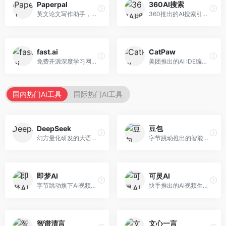
Paperpal
360AI搜索
英文论文写作助手，专注于学术英语润色。面向需要发表国际期刊的研究者，提供语法检查、学术表达优化、格式规范等服务，英语表达地道专业。
360推出的AI搜索引擎，专注于安全智能搜索。面向普通用户，提供智能问答、网页搜索、内容整理等服务，安全防护能力强。
fast.ai
CatPaw
免费开源深度学习网站，专注于实用AI教学。面向开发者，提供免费深度学习课程、实战项目、代码库等资源，学习门槛低。
美团推出的AI IDE编程工具，专注于本地开发生态。面向开发者，提供智能代码补全、代码生成、项目管理等服务，本地开发体验好。
国内热门AI工具
国际热门AI工具
DeepSeek
豆包
幻方量化研发的大语言模型平台，专注于深度推理和代码生成能力。面向开发者、研究人员和技术爱好者，提供强大的逻辑推理和数学计算功能，开源生态完善，API接口友好。
字节跳动推出的智能对话助手平台，提供文本创作、知识问答、英语学习等多种AI服务。面向普通用户和内容创作者，支持多轮对话和文件解析，免费使用，响应速度快，中文理解能力强。
即梦AI
可灵AI
字节跳动旗下AI视频创作平台，支持多模态内容生成。面向内容创作者和营销人员，提供文生视频、图生视频、智能剪辑等功能，中文理解能力强，创作效率高。
快手推出的AI视频生成平台，支持文生视频和图生视频，可生成长达2分钟的高质量视频内容。面向短视频创作者和营销人员，操作简便，生成效果逼真，适合商业推广和创意表达。
智谱清言
文心一言