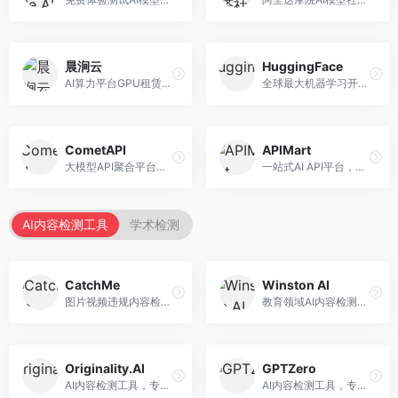
晨涧云
HuggingFace
AI算力平台GPU租赁服务，专注于弹性算力。面向开发者和研究者，提供GPU租赁、弹性调度、成本优化等服务，算力灵活。
全球最大机器学习开源社区，整合模型库与开发工具。面向AI研究者和开发者，提供开源模型、数据集、开发工具等资源，开源生态最完善。
CometAPI
APIMart
大模型API聚合平台，整合多种AI模型服务。面向开发者，提供统一接口、模型切换、监控分析等服务，API管理便捷。
一站式AI API平台，整合多种AI服务。面向开发者，提供模型API、图像处理、语音识别等服务，API种类丰富。
AI内容检测工具
学术检测
CatchMe
Winston AI
图片视频违规内容检测平台，专注于视觉内容安全。面向内容平台，提供图片审核、视频审核、直播监控等服务，视觉检测专业。
教育领域AI内容检测平台，专注于学术诚信。面向教育机构，提供AI内容检测、抄袭检测、报告生成等服务，教育适配性强。
Originality.AI
GPTZero
AI内容检测工具，专注于内容原创性验证。面向内容创作者和出版商，提供AI检测、抄袭检测、批量分析等服务，检测精度高。
AI内容检测工具，专注于AI生成文本识别。面向教育工作者和出版商，提供文本检测、批量分析、API接口等服务，检测准确率高。