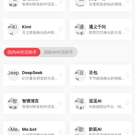
智谱AI研发的对话语言模型，支持中英双语交互。面向中文用户和开发者，提供知识问答、代码编写、文档解读等服务，开源生态完善，学术研究背景深厚。
百度研发的知识增强大语言模型，深度融合百度知识图谱和搜索能力。面向中文用户，提供知识问答、文本创作、逻辑推理等服务，中文语境理解准确，知识覆盖面广。
Kimi
通义千问
月之暗面推出的AI智能助手，核心优势在于超长文本处理能力，支持20万字以上文档分析。面向学术研究者、职场人士和内容创作者，提供文档解读、PPT生成、联网搜索等综合服务。
阿里巴巴推出的大语言模型平台，提供对话问答、文档处理、图像理解、代码编写等全方位AI服务。面向企业用户和个人开发者，集成阿里云生态，支持多模态交互，企业级安全保障。
国内AI对话助手
国际AI对话助手
DeepSeek
豆包
幻方量化研发的大语言模型平台，专注于深度推理和代码生成能力。面向开发者、研究人员和技术爱好者，提供强大的逻辑推理和数学计算功能，开源生态完善，API接口友好。
字节跳动推出的智能对话助手平台，提供文本创作、知识问答、英语学习等多种AI服务。面向普通用户和内容创作者，支持多轮对话和文件解析，免费使用，响应速度快，中文理解能力强。
智谱清言
逗逗AI
智谱AI研发的对话语言模型，支持中英双语交互。面向中文用户和开发者，提供知识问答、代码编写、文档解读等服务，开源生态完善，学术研究背景深厚。
AI游戏陪玩平台，结合游戏理解和自然语言交互技术。面向游戏玩家，提供游戏攻略、陪玩互动、社交聊天等服务，游戏知识丰富，互动体验有趣。
Me.bot
阶跃AI
心识宇宙推出的个性化AI伴侣，专注于情感交互和个人助理服务。面向个人用户，支持日程管理、情感陪伴、知识问答等功能，交互体验人性化。
阶跃星辰研发的多模态大模型平台，支持文本、图像、视频的综合理解与生成。面向创作者和企业客户，提供内容创作、智能分析等服务，多模态能力突出。