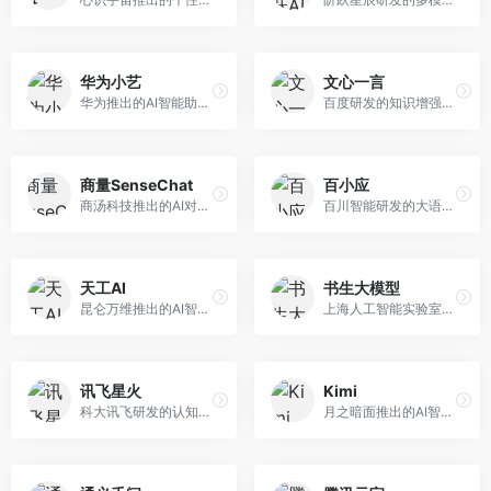
华为小艺
文心一言
华为推出的AI智能助手网页端，深度整合鸿蒙生态和华为云服务。面向华为设备用户，支持语音交互、智能问答、设备控制等功能，与华为硬件生态无缝衔接。
百度研发的知识增强大语言模型，深度融合百度知识图谱和搜索能力。面向中文用户，提供知识问答、文本创作、逻辑推理等服务，中文语境理解准确，知识覆盖面广。
商量SenseChat
百小应
商汤科技推出的AI对话平台，结合计算机视觉和自然语言处理技术。面向企业用户和开发者，支持多模态交互，视觉理解能力强，适合智能客服和内容创作场景。
百川智能研发的大语言模型助手，专注于中文理解和生成。面向中文用户，提供知识问答、文本创作、代码辅助等服务，模型参数规模大，中文表达流畅自然。
天工AI
书生大模型
昆仑万维推出的AI智能助手，集成搜索、对话、创作等多种能力。面向普通用户和内容创作者，支持联网搜索、文本生成、图像理解等功能，响应速度快，免费使用。
上海人工智能实验室研发的开源大模型系列，支持多尺度和多模态。面向研究机构和开发者，开源生态完善，学术研究背景深厚，适合科研和定制开发。
讯飞星火
Kimi
科大讯飞研发的认知智能大模型，深度融合语音识别和自然语言处理技术。面向企业用户和教育领域，提供语音交互、文档处理、代码生成等服务，中文语音识别准确率高。
月之暗面推出的AI智能助手，核心优势在于超长文本处理能力，支持20万字以上文档分析。面向学术研究者、职场人士和内容创作者，提供文档解读、PPT生成、联网搜索等综合服务。