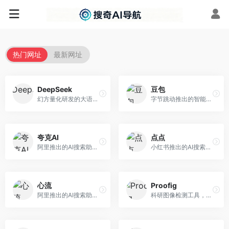
热门网址
最新网址
DeepSeek
豆包
幻方量化研发的大语言模型平台，专注于深度推理和代码生成能力。面向开发者、研究人员和技术爱好者，提供强大的逻辑推理和数学计算功能，开源生态完善，API接口友好。
字节跳动推出的智能对话助手平台，提供文本创作、知识问答、英语学习等多种AI服务。面向普通用户和内容创作者，支持多轮对话和文件解析，免费使用，响应速度快，中文理解能力强。
夸克AI
点点
阿里推出的AI搜索助手，整合搜索与AI功能。面向年轻用户，提供智能搜索、文档处理、学习辅助等服务，与夸克生态深度整合。
小红书推出的AI搜索应用，专注于生活方式内容搜索。面向小红书用户，提供生活攻略、消费决策、内容推荐等服务，生活方式内容丰富。
心流
Proofig
阿里推出的AI搜索助手，专注于智能信息获取。面向普通用户，提供智能搜索、内容整理、知识问答等服务，与阿里生态深度整合。
科研图像检测工具，专注于学术图像完整性验证。面向科研人员，提供图像检测、重复分析、报告生成等服务，学术检测专业。