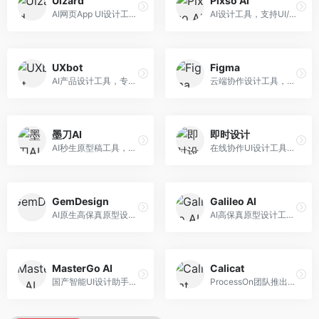
Uizard
Pixso AI
AI网页App UI设计工具，专注于快速界面生成。面向产品经理和设计师，提供线框图转UI、界面生成、设计优化等服务，设计速度快。
AI设计工具，支持UI/UX设计全流程。面向设计师和产品团队，提供界面生成、设计优化、协作评审等服务，国产替代方案，团队协作便捷。
UXbot
Figma
AI产品设计工具，专注于用户体验优化。面向UX设计师，提供用户研究、设计建议、可用性测试等服务，UX设计支持完善。
云端协作设计工具，整合AI设计辅助功能。面向UI/UX设计师和产品团队，提供界面设计、原型制作、团队协作等服务，协作功能强大，是UI设计领域的标杆产品。
墨刀AI
即时设计
AI秒生原型稿工具，专注于快速原型设计。面向产品经理和设计师，提供原型生成、交互设计、团队协作等服务，原型制作效率高。
在线协作UI设计工具，整合AI设计功能。面向设计师和产品团队，提供界面设计、原型制作、设计资源库等服务，国产协作设计平台。
GemDesign
Galileo AI
AI原生高保真原型设计工具，专注于智能设计生成。面向设计师，提供界面生成、设计优化、原型制作等服务，设计自动化程度高。
AI高保真原型设计工具，专注于UI界面生成。面向设计师和产品团队，提供界面生成、交互设计、设计优化等服务，界面质量高。
MasterGo AI
Calicat
国产智能UI设计助手，专注于界面设计自动化。面向UI设计师，提供界面生成、组件设计、设计系统构建等服务，中文用户适配性好。
ProcessOn团队推出的产设研协作平台，整合设计与协作功能。面向产品团队，提供设计协作、文档管理、团队沟通等服务，产研协作便捷。