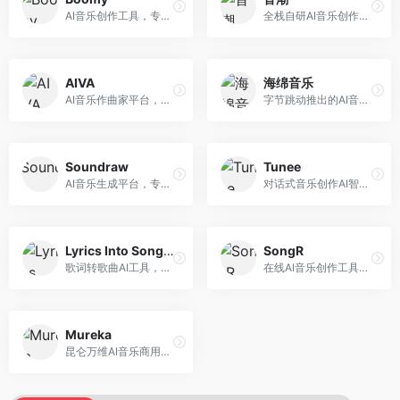
AI音乐创作工具，专注于快速音乐生成与发布。面向音乐爱好者和业余创作者，支持一键生成原创音乐，可直接发布到音乐平台，创作门槛低。
全栈自研AI音乐创作平台，支持从创作到发布的完整流程。面向独立音乐人和音乐工作室，提供作词作曲、编曲混音、音乐发布等服务，创作工具专业。
AIVA
海绵音乐
AI音乐作曲家平台，专注于古典和影视配乐创作。面向影视制作人和游戏开发者，提供原创音乐生成、配乐定制等服务，音乐风格专业，适合影视游戏配乐。
字节跳动推出的AI音乐创作平台，支持多风格音乐生成。面向内容创作者和音乐爱好者，提供歌词创作、旋律生成、编曲制作等服务，创作效率高，适合短视频配乐。
Soundraw
Tunee
AI音乐生成平台，专注于免版税音乐创作。面向视频创作者和内容制作者，提供背景音乐生成、音乐定制等服务，音乐版权清晰，适合视频配乐场景。
对话式音乐创作AI智能体，支持自然语言交互创作。面向音乐爱好者，通过对话方式完成音乐创作，交互体验友好，创作过程直观。
Lyrics Into Song AI
SongR
歌词转歌曲AI工具，支持将歌词转化为完整歌曲。面向歌词创作者和音乐爱好者，提供歌词谱曲、编曲制作等服务，歌词音乐化效率高。
在线AI音乐创作工具，支持歌词与旋律一体化生成。面向内容创作者和音乐爱好者，提供歌词创作、旋律生成、音乐制作等服务，操作简便，创作速度快。
Mureka
昆仑万维AI音乐商用创作平台，专注于商业音乐授权。面向企业和商业用户，提供版权音乐生成、商用授权等服务，音乐版权清晰，商业应用安全。