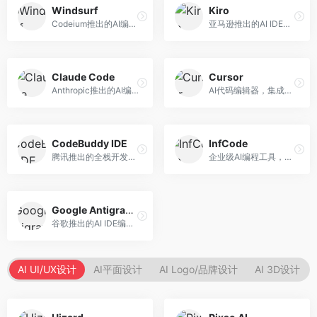
Windsurf
Kiro
Codeium推出的AI编程工具，专注于代码智能辅助。面向开发者，提供代码补全、代码生成、代码解释等服务，多语言支持完善。
亚马逊推出的AI IDE，深度整合AWS云服务。面向AWS开发者，提供代码生成、云服务集成、部署自动化等服务，与AWS生态无缝衔接。
Claude Code
Cursor
Anthropic推出的AI编程工具，基于Claude模型。面向开发者，提供代码生成、代码审查、调试辅助等服务，代码质量高，推理能力强。
AI代码编辑器，集成GPT-4模型，专注于智能编程辅助。面向开发者，提供代码生成、代码解释、错误修复等服务，编程体验流畅，开发效率高。
CodeBuddy IDE
InfCode
腾讯推出的全栈开发AI IDE，整合腾讯云服务。面向开发者，提供代码生成、调试辅助、部署服务等功能，与腾讯云生态深度整合。
企业级AI编程工具，专注于团队协作开发。面向企业开发团队，提供代码生成、代码审查、团队协作等服务，企业级功能完善。
Google Antigravity
谷歌推出的AI IDE编程智能体，整合Google Cloud服务。面向谷歌生态开发者，提供智能编程辅助、云服务集成等功能。
AI UI/UX设计
AI平面设计
AI Logo/品牌设计
AI 3D设计