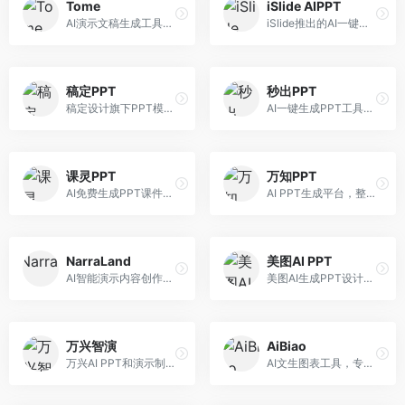
Tome
iSlide AIPPT
AI演示文稿生成工具，专注于故事化演示创作。面向创业者和营销人员，提供故事叙述、视觉设计、内容生成等服务，演示文稿叙事性强。
iSlide推出的AI一键设计精美PPT工具。面向PPT设计用户，提供模板库、内容生成、设计优化等服务，与iSlide插件深度整合。
稿定PPT
秒出PPT
稿定设计旗下PPT模板资源库，整合AI生成功能。面向设计师和职场人士，提供海量PPT模板、AI内容生成等服务，模板质量高。
AI一键生成PPT工具，专注于快速演示文稿制作。面向职场人士，支持主题输入、内容生成、模板套用等功能，PPT生成速度快，适合紧急制作场景。
课灵PPT
万知PPT
AI免费生成PPT课件平台，专注于教育场景。面向教师和教育工作者，提供课件生成、教学设计、模板选择等服务，教育适配性强。
AI PPT生成平台，整合知识库与创作功能。面向职场人士，支持内容检索、PPT生成、设计优化等服务，知识整合能力强。
NarraLand
美图AI PPT
AI智能演示内容创作平台，专注于叙事演示。面向内容创作者，提供故事创作、演示生成、动画设计等服务，演示内容生动有趣。
美图AI生成PPT设计工具，整合图像处理能力。面向设计师和职场人士，提供PPT生成、图片美化、设计优化等服务，视觉设计美观。
万兴智演
AiBiao
万兴AI PPT和演示制作软件，整合视频演示功能。面向职场人士和教育工作者，提供PPT生成、演示录制、视频制作等服务，演示功能完善。
AI文生图表工具，专注于数据可视化展示。面向数据分析师和职场人士，提供图表生成、数据可视化、PPT嵌入等服务，数据展示专业。