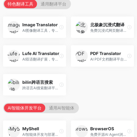
特色翻译工具
通用翻译平台
Image Translator
北极象沉浸式翻译
AI图像翻译工具，专注于图片文字翻译。面向设计师和电商从业者，提供图片文字识别、翻译、替换等服务，图像翻译效果好。
免费沉浸式网页翻译工具，专注于阅读体验。面向普通用户，提供网页双语翻译、文档翻译等服务，免费使用，翻译质量高。
Lufe AI Translator
PDF Translator
AI双语翻译扩展，专注于浏览器翻译场景。面向外语内容阅读者，提供网页双语翻译、划词翻译等服务，浏览器集成便捷。
AI PDF文档翻译平台，专注于文档本地化。面向商务人士，提供PDF翻译、格式保留、批量处理等服务，文档翻译专业。
bilin跨语言搜索
跨语言AI搜索翻译平台，专注于信息获取。面向研究者和内容创作者，提供跨语言搜索、内容翻译、信息整合等服务，跨语言检索能力强。
AI智能体开发平台
通用AI智能体
MyShell
BrowserOS
AI智能体开发与部署平台，专注于语音交互智能体。面向开发者，提供语音智能体创建、部署服务、社区分享等功能，语音交互能力强。
免费开源AI Agent浏览器，专注于浏览器自动化。面向开发者，提供浏览器控制、任务自动化、API接口等服务，开源免费。