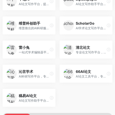
AI论文写作平台，提供无限改稿服务。面向高校学生和学术研究者，支持论文选题、大纲生成、内容撰写、查重修改等全流程服务，改稿次数不限，服务质量有保障。
AI论文写作助手平台，提供智能化的学术写作支持。面向大学生和研究人员，支持多种学科论文生成，提供参考文献管理和格式规范服务，写作效率高。
维普科创助手
ScholarGo
维普推出的AI科研服务平台，整合学术资源与智能写作。面向科研人员和高校师生，提供文献检索、论文写作、查重检测等一站式服务，学术资源权威可靠。
AI学术论文写作平台，专注于理工科领域的逻辑构建。面向理工科研究生和科研工作者，提供公式编辑、数据分析、论文结构优化等服务，理工科写作逻辑严谨。
雷小兔
清北论文
一站式学术编辑器平台，覆盖论文写作全流程。面向高校学生和科研人员，提供选题分析、文献检索、论文生成、查重降重等服务，操作流程清晰，学术写作效率显著提升。
专业论文写作平台，依托高校学术资源。面向本科生和研究生，提供论文指导、写作辅助、查重检测等服务，学术规范性强，适合追求高质量论文的用户。
沁言学术
66AI论文
AI科研写作平台，专注于学术研究辅助。面向研究生和科研工作者，提供文献分析、研究方法指导、论文撰写等服务，学术资源丰富，研究支持全面。
AI论文工具平台，专注于高质量低查重论文生成。面向大学生和研究生，提供论文写作、降重修改等服务，生成内容原创度高，查重率低。
稿易AI论文
AI论文写作助手平台，提供智能化学术写作支持。面向高校学生，支持多种论文类型生成，提供参考文献管理和格式规范服务，操作流程简单。