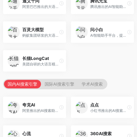
通义千问
腾讯元宝
阿里巴巴推出的大语言模型平台，提供对话问答、文档处理、图像理解、代码编写等全方位AI服务。面向企业用户和个人开发者，集成阿里云生态，支持多模态交互，企业级安全保障。
腾讯推出的AI智能助手，整合微信生态和腾讯云服务。面向普通用户和企业客户，支持文档解析、图像理解、联网搜索等功能，与腾讯产品无缝衔接，办公协作便捷。
百灵大模型
问小白
蚂蚁集团研发的大语言模型平台，专注于金融科技和企业服务。面向金融机构和企业客户，提供智能客服、风险分析、文档处理等服务，金融场景理解深入。
AI智能助手平台，提供知识问答、文本创作、文档处理等服务。面向普通用户和职场人士，操作简便，响应速度快，支持多场景应用。
长猫LongCat
美团自研的大语言模型对话平台，专注于本地生活服务场景。面向美团生态用户，提供智能推荐、服务问答等功能，本地生活知识覆盖全面。
国内AI搜索引擎
国际AI搜索引擎
学术AI搜索
夸克AI
点点
阿里推出的AI搜索助手，整合搜索与AI功能。面向年轻用户，提供智能搜索、文档处理、学习辅助等服务，与夸克生态深度整合。
小红书推出的AI搜索应用，专注于生活方式内容搜索。面向小红书用户，提供生活攻略、消费决策、内容推荐等服务，生活方式内容丰富。
心流
360AI搜索