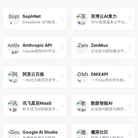
SophNet
英博云AI算力
DeepSeek API推理平台，专注于DeepSeek模型服务。面向开发者，提供DeepSeek模型API、高性能推理、低成本服务，推理效率高。
GPU智算服务云平台，专注于AI算力租赁。面向AI研究者和企业，提供GPU租赁、模型训练、推理服务等，算力资源丰富。
Anthropic API
ZenMux
Claude模型API平台，专注于安全可靠的AI服务。面向开发者，提供Claude系列模型API、安全特性、企业级服务等，API质量高。
企业级大模型聚合平台，专注于企业AI服务。面向企业用户，提供多模型管理、安全合规、成本优化等服务，企业级功能完善。
阿里云百炼
DMXAPI
一站式大模型开发平台，深度整合阿里云服务。面向企业开发者和AI团队，提供模型训练、微调、部署、应用开发等全流程服务，企业级功能完善。
一个Key用全球大模型的聚合平台。面向开发者，提供多模型统一API、简化接入、成本控制等服务，接入便捷。
讯飞星辰MaaS
数眼智能AI
科大讯飞AI智能体开发平台，专注于企业级模型服务。面向企业用户，提供模型调用、智能体创建、行业解决方案等服务，中文能力突出。
企业级AI数据与模型服务平台，专注于数据驱动AI。面向企业用户，提供数据管理、模型训练、部署服务等，数据治理能力强。
Google AI Studio
魔搭社区
免费体验测试AI模型的平台，深度整合Google生态。面向开发者和研究者，提供Gemini模型体验、API密钥管理、提示词测试等服务，免费使用。
阿里达摩院AI模型社区，专注于中文AI生态。面向中文开发者，提供开源模型、数据集、开发工具等资源，中文模型丰富。