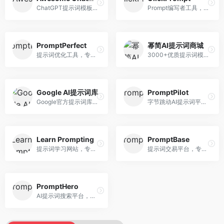
ChatGPT提示词模板库，专注于实用提示词收集。面向ChatGPT用户，提供提示词模板、使用场景、效果展示等资源，模板实用性强。
Prompt编写者工具，专注于提示词创作辅助。面向提示词创作者，提供提示词编辑、测试、分享等服务，创作工具完善。
PromptPerfect
幂简AI提示词商城
提示词优化工具，专注于提示词质量提升。面向AI用户，提供提示词优化、效果测试、版本对比等服务，提示词优化专业。
3000+优质提示词模板平台，专注于中文提示词。面向中文AI用户，提供提示词模板、分类检索、一键使用等服务，中文提示词丰富。
Google AI提示词库
PromptPilot
Google官方提示词库，专注于Gemini模型优化。面向开发者，提供官方提示词指南、最佳实践、示例代码等资源，权威性强。
字节跳动AI提示词平台，专注于提示词优化与管理。面向AI用户，提供提示词优化、效果测试、团队协作等服务，企业级功能完善。
Learn Prompting
PromptBase
提示词学习网站，专注于提示词工程教育。面向AI学习者，提供提示词教程、最佳实践、案例研究等资源，教学内容系统。
提示词交易平台，专注于高质量提示词买卖。面向AI创作者，提供提示词交易、模板购买、创作者收益等服务，提示词质量高。
PromptHero
AI提示词搜索平台，整合多种AI工具提示词资源。面向AI创作者，提供提示词搜索、模板库、社区分享等服务，提示词资源丰富。