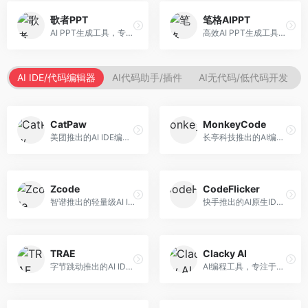
歌者PPT
笔格AIPPT
AI PPT生成工具，专注于演示文稿智能创作。面向职场人士，支持主题输入、内容生成、设计美化等功能，PPT制作效率高。
高效AI PPT生成工具，专注于演示文稿智能创作。面向职场人士，支持主题输入、内容生成、设计美化等功能，PPT制作效率高。
AI IDE/代码编辑器
AI代码助手/插件
AI无代码/低代码开发
CatPaw
MonkeyCode
美团推出的AI IDE编程工具，专注于本地开发生态。面向开发者，提供智能代码补全、代码生成、项目管理等服务，本地开发体验好。
长亭科技推出的AI编程助手，专注于安全开发。面向开发者，提供代码生成、安全检测、漏洞修复等服务，安全开发能力强。
Zcode
CodeFlicker
智谱推出的轻量级AI IDE，基于GLM模型。面向开发者，提供智能代码补全、代码生成、错误检测等服务，中文编程支持好。
快手推出的AI原生IDE，专注于短视频相关开发。面向快手生态开发者，提供代码生成、调试辅助等服务，与快手开发生态深度整合。
TRAE
Clacky AI
字节跳动推出的AI IDE编程工具，深度集成大模型能力。面向开发者，提供智能代码补全、代码解释、重构优化等服务，编程效率显著提升。
AI编程工具，专注于代码智能生成与优化。面向开发者，提供代码生成、代码重构、错误修复等服务，编程效率高。