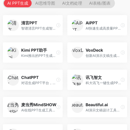
AI PPT生成
AI思维导图
AI文档处理
AI表格/图表
清言PPT
AiPPT
智谱清言PPT生成智能体，基于GLM大模型。面向智谱用户，支持对话生成PPT、内容优化等服务，与智谱生态深度整合。
AI快速生成高质量PPT平台，支持主题定制。面向职场人士和学生，提供一键生成、模板选择、内容优化等服务，PPT制作速度快，设计质量高。
Kimi PPT助手
VoxDeck
Kimi推出的PPT生成智能体，整合长文本处理能力。面向职场人士和学生，支持文档解析、PPT生成、内容优化等服务，与Kimi生态深度整合。
创新AI演示文稿生成工具，支持语音交互创作。面向职场人士，支持语音输入、PPT生成、内容优化等功能，语音创作体验便捷。
ChatPPT
讯飞智文
对话生成PPT平台，支持自然语言交互创作。面向职场人士和教育工作者，通过对话方式完成PPT制作，交互体验友好，创作过程直观。
科大讯飞一键生成PPT和Word工具，整合语音技术。面向职场人士，支持语音输入、文档生成、格式调整等功能，办公效率显著提升。
麦当秀MindSHOW
Beautiful.ai
AI在线PPT生成工具，支持思维导图转PPT。面向职场人士，提供思维导图导入、PPT生成、模板选择等服务，思维导图转PPT效率高。
AI演示文稿设计工具，专注于自动化设计排版。面向职场人士，提供智能排版、模板选择、设计优化等服务，设计美观度高。