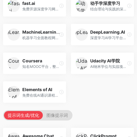
fast.ai
动手学深度学习
免费开源深度学习网站，专注于实用AI教学。面向开发者，提供免费深度学习课程、实战项目、代码库等资源，学习门槛低。
结合理论与实践的深度学习教材，专注于代码驱动学习。面向学生和开发者，提供深度学习理论、代码实现、练习题等资源，学习体验好。
MachineLearningMastery
DeepLearning.AI
机器学习全面教程网站，专注于实用技能教学。面向开发者，提供机器学习算法、Python实现、项目实战等教程，实用性强。
深度学习AI学习平台，由吴恩达创立。面向AI学习者，提供深度学习专项课程、AI新闻、技术社区等资源，课程质量权威。
Coursera
Udacity AI学院
知名MOOC平台，整合全球顶尖大学课程资源。面向学习者，提供AI、机器学习、深度学习等课程，证书认可度高，课程质量专业。
AI纳米学位与实战项目平台，专注于职业导向学习。面向AI从业者，提供机器学习、深度学习、计算机视觉等纳米学位，项目实战性强。
Elements of AI
免费在线AI通识课程，专注于AI基础知识普及。面向普通大众，提供AI概念、原理、应用等入门知识，语言通俗易懂。
提示词生成/优化
图像提示词
Awesome ChatGPT Prompts
ClickPrompt