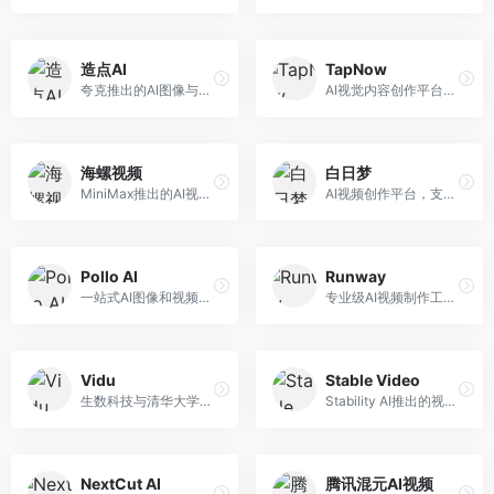
造点AI
TapNow
夸克推出的AI图像与视频创作平台。面向普通用户和内容创作者，提供文生图、文生视频等功能，操作简便，与夸克生态深度整合。
AI视觉内容创作平台，整合图像与视频生成能力。面向内容创作者，提供文生图、文生视频、智能编辑等服务，创作工具丰富，一站式体验便捷。
海螺视频
白日梦
MiniMax推出的AI视频生成工具，支持高质量视频创作。面向内容创作者，提供文生视频、视频编辑等功能，生成速度快，视频效果自然流畅。
AI视频创作平台，支持生成长达50分钟的长视频内容。面向长视频创作者和内容生产者，支持故事视频生成、视频编辑等功能，适合叙事性内容创作。
Pollo AI
Runway
一站式AI图像和视频创作平台，整合多种生成工具。面向内容创作者，提供文生图、文生视频、视频编辑等服务，创作工具全面，一站式体验便捷。
专业级AI视频制作工具，支持视频生成与编辑。面向影视制作人和创意工作者，提供文生视频、视频编辑、绿幕抠像等专业功能，视频处理能力强，适合专业创作场景。
Vidu
Stable Video
生数科技与清华大学联合研发的AI视频生成大模型。面向视频创作者和内容生产者，支持文生视频、图生视频，视频质量高，物理运动理解准确，国产视频生成领先工具。
Stability AI推出的视频生成模型，开源可部署。面向开发者和专业创作者，支持视频生成、视频编辑等功能，开源生态完善，定制化程度高。
NextCut AI
腾讯混元AI视频