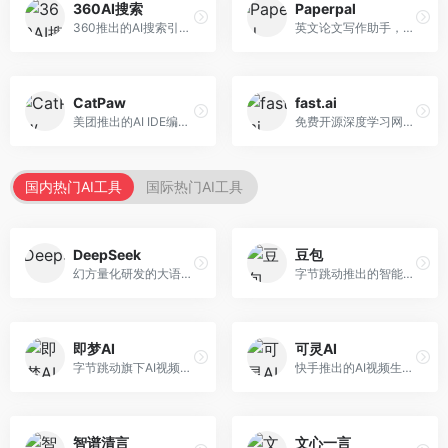
360AI搜索
Paperpal
360推出的AI搜索引擎，专注于安全智能搜索。面向普通用户，提供智能问答、网页搜索、内容整理等服务，安全防护能力强。
英文论文写作助手，专注于学术英语润色。面向需要发表国际期刊的研究者，提供语法检查、学术表达优化、格式规范等服务，英语表达地道专业。
CatPaw
fast.ai
美团推出的AI IDE编程工具，专注于本地开发生态。面向开发者，提供智能代码补全、代码生成、项目管理等服务，本地开发体验好。
免费开源深度学习网站，专注于实用AI教学。面向开发者，提供免费深度学习课程、实战项目、代码库等资源，学习门槛低。
国内热门AI工具
国际热门AI工具
DeepSeek
豆包
幻方量化研发的大语言模型平台，专注于深度推理和代码生成能力。面向开发者、研究人员和技术爱好者，提供强大的逻辑推理和数学计算功能，开源生态完善，API接口友好。
字节跳动推出的智能对话助手平台，提供文本创作、知识问答、英语学习等多种AI服务。面向普通用户和内容创作者，支持多轮对话和文件解析，免费使用，响应速度快，中文理解能力强。
即梦AI
可灵AI
字节跳动旗下AI视频创作平台，支持多模态内容生成。面向内容创作者和营销人员，提供文生视频、图生视频、智能剪辑等功能，中文理解能力强，创作效率高。
快手推出的AI视频生成平台，支持文生视频和图生视频，可生成长达2分钟的高质量视频内容。面向短视频创作者和营销人员，操作简便，生成效果逼真，适合商业推广和创意表达。
智谱清言
文心一言