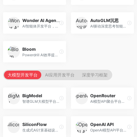
Wonder AI Agents
AutoGLM沉思
AI智能体开发平台，专注于低代码智能体创建。面向开发者，提供可视化开发、模板库、部署服务等功能，开发门槛低。
AI驱动深度思考智能体，专注于复杂推理任务。面向高级用户，提供深度分析、逻辑推理、决策支持等服务，推理能力强。
Bloom
Powerdrill AI效率提升平台，专注于企业智能化。面向企业用户，提供智能体创建、流程自动化、数据分析等服务，企业效率提升显著。
大模型开发平台
AI应用开发平台
深度学习框架
BigModel
OpenRouter
智谱GLM大模型平台，提供API调用与模型服务。面向开发者和企业用户，提供GLM系列模型API、微调服务、应用开发工具等，开源生态完善。
AI模型API聚合平台，整合多种主流大模型。面向开发者，提供统一API接口、模型对比、成本优化等服务，模型选择灵活。
SiliconFlow
OpenAI API
生成式AI计算基础设施平台，专注于模型推理服务。面向开发者和企业，提供多模型API、高性能推理、成本优化等服务，推理性价比高。
OpenAI模型API平台，提供GPT系列模型服务。面向开发者，提供模型API、微调服务、Assistants API等，是AI开发领域的基础设施。