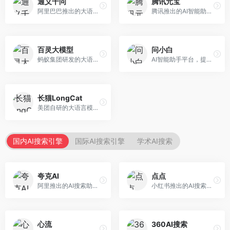
通义千问
腾讯元宝
阿里巴巴推出的大语言模型平台，提供对话问答、文档处理、图像理解、代码编写等全方位AI服务。面向企业用户和个人开发者，集成阿里云生态，支持多模态交互，企业级安全保障。
腾讯推出的AI智能助手，整合微信生态和腾讯云服务。面向普通用户和企业客户，支持文档解析、图像理解、联网搜索等功能，与腾讯产品无缝衔接，办公协作便捷。
百灵大模型
问小白
蚂蚁集团研发的大语言模型平台，专注于金融科技和企业服务。面向金融机构和企业客户，提供智能客服、风险分析、文档处理等服务，金融场景理解深入。
AI智能助手平台，提供知识问答、文本创作、文档处理等服务。面向普通用户和职场人士，操作简便，响应速度快，支持多场景应用。
长猫LongCat
美团自研的大语言模型对话平台，专注于本地生活服务场景。面向美团生态用户，提供智能推荐、服务问答等功能，本地生活知识覆盖全面。
国内AI搜索引擎
国际AI搜索引擎
学术AI搜索
夸克AI
点点
阿里推出的AI搜索助手，整合搜索与AI功能。面向年轻用户，提供智能搜索、文档处理、学习辅助等服务，与夸克生态深度整合。
小红书推出的AI搜索应用，专注于生活方式内容搜索。面向小红书用户，提供生活攻略、消费决策、内容推荐等服务，生活方式内容丰富。
心流
360AI搜索