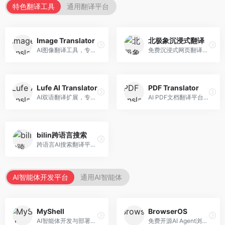
特色翻译工具
通用翻译平台
Image Translator
北极象沉浸式翻译
AI图像翻译工具，专注于图片文字翻译。面向设计师和电商从业者，提供图片文字识别、翻译、替换等服务，图像翻译效果好。
免费沉浸式网页翻译工具，专注于阅读体验。面向普通用户，提供网页双语翻译、文档翻译等服务，免费使用，翻译质量高。
Lufe AI Translator
PDF Translator
AI双语翻译扩展，专注于浏览器翻译场景。面向外语内容阅读者，提供网页双语翻译、划词翻译等服务，浏览器集成便捷。
AI PDF文档翻译平台，专注于文档本地化。面向商务人士，提供PDF翻译、格式保留、批量处理等服务，文档翻译专业。
bilin跨语言搜索
跨语言AI搜索翻译平台，专注于信息获取。面向研究者和内容创作者，提供跨语言搜索、内容翻译、信息整合等服务，跨语言检索能力强。
AI智能体开发平台
通用AI智能体
MyShell
BrowserOS
AI智能体开发与部署平台，专注于语音交互智能体。面向开发者，提供语音智能体创建、部署服务、社区分享等功能，语音交互能力强。
免费开源AI Agent浏览器，专注于浏览器自动化。面向开发者，提供浏览器控制、任务自动化、API接口等服务，开源免费。