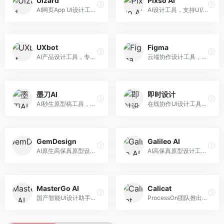
Uizard
Pixso AI
AI网页App UI设计工具，专注于快速界面生成。面向产品经理和设计师，提供线框图转UI、界面生成、设计优化等服务，设计速度快。
AI设计工具，支持UI/UX设计全流程。面向设计师和产品团队，提供界面生成、设计优化、协作评审等服务，国产替代方案，团队协作便捷。
UXbot
Figma
AI产品设计工具，专注于用户体验优化。面向UX设计师，提供用户研究、设计建议、可用性测试等服务，UX设计支持完善。
云端协作设计工具，整合AI设计辅助功能。面向UI/UX设计师和产品团队，提供界面设计、原型制作、团队协作等服务，协作功能强大，是UI设计领域的标杆产品。
墨刀AI
即时设计
AI秒生原型稿工具，专注于快速原型设计。面向产品经理和设计师，提供原型生成、交互设计、团队协作等服务，原型制作效率高。
在线协作UI设计工具，整合AI设计功能。面向设计师和产品团队，提供界面设计、原型制作、设计资源库等服务，国产协作设计平台。
GemDesign
Galileo AI
AI原生高保真原型设计工具，专注于智能设计生成。面向设计师，提供界面生成、设计优化、原型制作等服务，设计自动化程度高。
AI高保真原型设计工具，专注于UI界面生成。面向设计师和产品团队，提供界面生成、交互设计、设计优化等服务，界面质量高。
MasterGo AI
Calicat
国产智能UI设计助手，专注于界面设计自动化。面向UI设计师，提供界面生成、组件设计、设计系统构建等服务，中文用户适配性好。
ProcessOn团队推出的产设研协作平台，整合设计与协作功能。面向产品团队，提供设计协作、文档管理、团队沟通等服务，产研协作便捷。