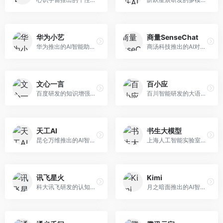
华为小艺
商量SenseChat
华为推出的AI智能助手网页端，深度整合鸿蒙生态和华为云服务。面向华为设备用户，支持语音交互、智能问答、设备控制等功能，与华为硬件生态无缝衔接。
商汤科技推出的AI对话平台，结合计算机视觉和自然语言处理技术。面向企业用户和开发者，支持多模态交互，视觉理解能力强，适合智能客服和内容创作场景。
文心一言
百小应
百度研发的知识增强大语言模型，深度融合百度知识图谱和搜索能力。面向中文用户，提供知识问答、文本创作、逻辑推理等服务，中文语境理解准确，知识覆盖面广。
百川智能研发的大语言模型助手，专注于中文理解和生成。面向中文用户，提供知识问答、文本创作、代码辅助等服务，模型参数规模大，中文表达流畅自然。
天工AI
书生大模型
昆仑万维推出的AI智能助手，集成搜索、对话、创作等多种能力。面向普通用户和内容创作者，支持联网搜索、文本生成、图像理解等功能，响应速度快，免费使用。
上海人工智能实验室研发的开源大模型系列，支持多尺度和多模态。面向研究机构和开发者，开源生态完善，学术研究背景深厚，适合科研和定制开发。
讯飞星火
Kimi
科大讯飞研发的认知智能大模型，深度融合语音识别和自然语言处理技术。面向企业用户和教育领域，提供语音交互、文档处理、代码生成等服务，中文语音识别准确率高。
月之暗面推出的AI智能助手，核心优势在于超长文本处理能力，支持20万字以上文档分析。面向学术研究者、职场人士和内容创作者，提供文档解读、PPT生成、联网搜索等综合服务。