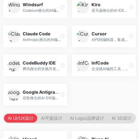
Windsurf
Kiro
Codeium推出的AI编程工具，专注于代码智能辅助。面向开发者，提供代码补全、代码生成、代码解释等服务，多语言支持完善。
亚马逊推出的AI IDE，深度整合AWS云服务。面向AWS开发者，提供代码生成、云服务集成、部署自动化等服务，与AWS生态无缝衔接。
Claude Code
Cursor
Anthropic推出的AI编程工具，基于Claude模型。面向开发者，提供代码生成、代码审查、调试辅助等服务，代码质量高，推理能力强。
AI代码编辑器，集成GPT-4模型，专注于智能编程辅助。面向开发者，提供代码生成、代码解释、错误修复等服务，编程体验流畅，开发效率高。
CodeBuddy IDE
InfCode
腾讯推出的全栈开发AI IDE，整合腾讯云服务。面向开发者，提供代码生成、调试辅助、部署服务等功能，与腾讯云生态深度整合。
企业级AI编程工具，专注于团队协作开发。面向企业开发团队，提供代码生成、代码审查、团队协作等服务，企业级功能完善。
Google Antigravity
谷歌推出的AI IDE编程智能体，整合Google Cloud服务。面向谷歌生态开发者，提供智能编程辅助、云服务集成等功能。
AI UI/UX设计
AI平面设计
AI Logo/品牌设计
AI 3D设计