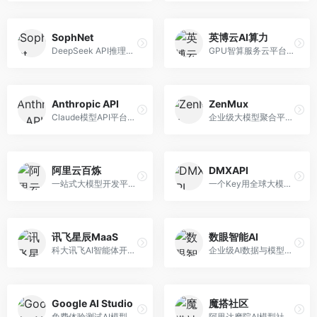
SophNet
英博云AI算力
DeepSeek API推理平台，专注于DeepSeek模型服务。面向开发者，提供DeepSeek模型API、高性能推理、低成本服务，推理效率高。
GPU智算服务云平台，专注于AI算力租赁。面向AI研究者和企业，提供GPU租赁、模型训练、推理服务等，算力资源丰富。
Anthropic API
ZenMux
Claude模型API平台，专注于安全可靠的AI服务。面向开发者，提供Claude系列模型API、安全特性、企业级服务等，API质量高。
企业级大模型聚合平台，专注于企业AI服务。面向企业用户，提供多模型管理、安全合规、成本优化等服务，企业级功能完善。
阿里云百炼
DMXAPI
一站式大模型开发平台，深度整合阿里云服务。面向企业开发者和AI团队，提供模型训练、微调、部署、应用开发等全流程服务，企业级功能完善。
一个Key用全球大模型的聚合平台。面向开发者，提供多模型统一API、简化接入、成本控制等服务，接入便捷。
讯飞星辰MaaS
数眼智能AI
科大讯飞AI智能体开发平台，专注于企业级模型服务。面向企业用户，提供模型调用、智能体创建、行业解决方案等服务，中文能力突出。
企业级AI数据与模型服务平台，专注于数据驱动AI。面向企业用户，提供数据管理、模型训练、部署服务等，数据治理能力强。
Google AI Studio
魔搭社区
免费体验测试AI模型的平台，深度整合Google生态。面向开发者和研究者，提供Gemini模型体验、API密钥管理、提示词测试等服务，免费使用。
阿里达摩院AI模型社区，专注于中文AI生态。面向中文开发者，提供开源模型、数据集、开发工具等资源，中文模型丰富。