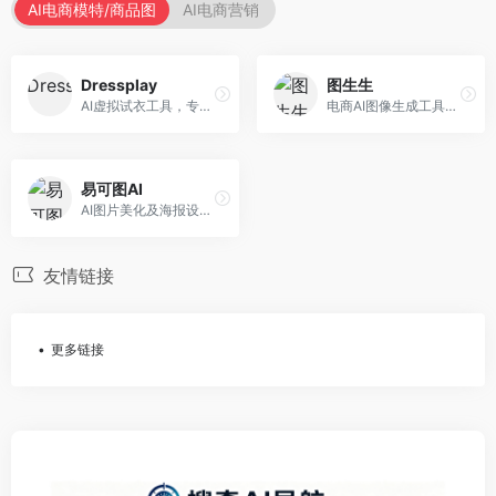
AI电商模特/商品图
AI电商营销
Dressplay
图生生
AI虚拟试衣工具，专注于服装电商体验。面向服装电商，提供虚拟试穿、尺码推荐、穿搭建议等服务，试衣体验真实。
电商AI图像生成工具，专注于商品图创作。面向电商卖家，提供商品图生成、背景替换、批量处理等服务，商品图质量高。
易可图AI
AI图片美化及海报设计平台，专注于电商视觉设计。面向电商卖家，提供图片美化、海报设计、营销素材等服务，设计效率高。
友情链接
更多链接