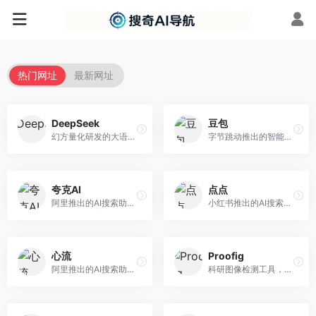
热门网址
最新网址
DeepSeek
豆包
幻方量化研发的大语言模型平台，专注于深度推理和代码生成能力。面向开发者、研究人员和技术爱好者，提供强大的逻辑推理和数学计算功能，开源生态完善，API接口友好。
字节跳动推出的智能对话助手平台，提供文本创作、知识问答、英语学习等多种AI服务。面向普通用户和内容创作者，支持多轮对话和文件解析，免费使用，响应速度快，中文理解能力强。
夸克AI
点点
阿里推出的AI搜索助手，整合搜索与AI功能。面向年轻用户，提供智能搜索、文档处理、学习辅助等服务，与夸克生态深度整合。
小红书推出的AI搜索应用，专注于生活方式内容搜索。面向小红书用户，提供生活攻略、消费决策、内容推荐等服务，生活方式内容丰富。
心流
Proofig
阿里推出的AI搜索助手，专注于智能信息获取。面向普通用户，提供智能搜索、内容整理、知识问答等服务，与阿里生态深度整合。
科研图像检测工具，专注于学术图像完整性验证。面向科研人员，提供图像检测、重复分析、报告生成等服务，学术检测专业。