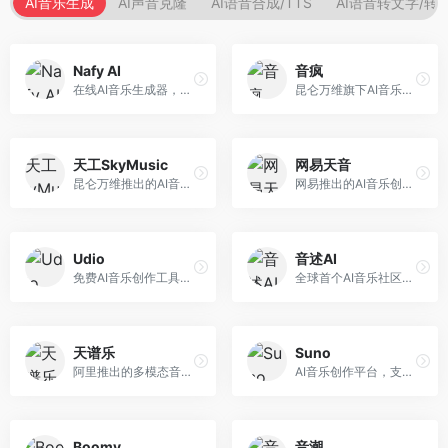
AI音乐生成
AI声音克隆
AI语音合成/TTS
AI语音转文字/转
Nafy AI
音疯
在线AI音乐生成器，专注于快速音乐创作。面向内容创作者，支持多种风格音乐生成，操作简便，生成速度快，适合快速配乐需求。
昆仑万维旗下AI音乐创作平台，专注于音乐内容生成。面向音乐爱好者和内容创作者，提供多种风格音乐生成，操作简便，创作速度快。
天工SkyMusic
网易天音
昆仑万维推出的AI音乐创作平台，基于天工大模型。面向音乐创作者，支持歌词生成、旋律创作、音乐编曲等服务，中文音乐创作能力强。
网易推出的AI音乐创作工具，支持作词、作曲与编曲。面向音乐爱好者和独立音乐人，提供歌词生成、旋律创作、编曲制作等服务，与网易云音乐生态深度整合。
Udio
音述AI
免费AI音乐创作工具，专注于高质量音乐生成。面向音乐创作者和内容制作者，支持多种音乐风格生成，音质专业，创作自由度高，适合专业音乐制作场景。
全球首个AI音乐社区平台，整合创作与分享功能。面向音乐创作者和爱好者，提供音乐创作、作品分享、社区交流等服务，社区氛围活跃。
天谱乐
Suno
阿里推出的多模态音乐生成平台，整合音频与文本理解能力。面向内容创作者，支持歌词生成、旋律创作、音乐编辑等服务，与阿里生态深度整合。
AI音乐创作平台，支持通过文字描述生成完整歌曲，包含歌词、旋律和人声。面向音乐爱好者、内容创作者和独立音乐人，操作门槛低，创作速度快，支持多种音乐风格，为音乐创作带来全新可能。
Boomy
音潮