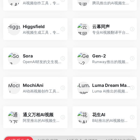
AI视频创作工具，专注于智能剪辑和视频生成。面向视频创作者，提供智能剪辑、视频生成、特效添加等功能，剪辑效率高，适合快节奏内容生产。
腾讯推出的AI视频生成工具，基于混元大模型。面向腾讯生态用户和内容创作者，支持文生视频、视频编辑等功能，与腾讯产品生态深度整合。
Higgsfield
云幕同声
AI视频生成工具，专注于高质量视频内容创作。面向视频创作者和营销人员，支持文生视频、视频编辑等功能，视频效果逼真，适合商业应用。
专业AI视频翻译平台，支持视频多语言配音和字幕生成。面向跨境电商和内容出海从业者，提供视频翻译、配音、字幕生成等服务，多语言支持完善。
Sora
Gen-2
OpenAI研发的文生视频大模型，可根据文字描述生成长达60秒的高清视频。面向影视创作者、广告从业者和内容生产者，视频连贯性强，物理世界理解准确，代表了AI视频生成的最高水平。
Runway推出的视频生成模型，专注于文生视频和视频风格转换。面向影视制作人和创意工作者，支持文本到视频、图像到视频等多种生成模式，视频质量专业级。
MochiAni
Luma Dream Machine
AI动画视频创作工具，专注于动画内容生成。面向动画创作者和二次元内容生产者，支持动画风格视频生成，动画效果流畅，适合动漫内容创作。
Luma AI推出的视频生成工具，专注于高质量视频创作。面向影视创作者和内容生产者，支持文生视频、图生视频，视频质量高，物理运动流畅自然。
通义万相AI视频
花生AI
阿里推出的AI视频生成服务，整合图像与视频创作能力。面向电商和营销从业者，支持商品视频生成、营销视频制作等服务，商业应用场景丰富。
B站推出的AI视频创作工具，专注于短视频内容生成。面向B站创作者，支持视频生成、视频编辑等功能，与B站平台深度整合，创作效率高。