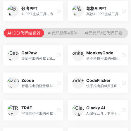
歌者PPT
笔格AIPPT
AI PPT生成工具，专注于演示文稿智能创作。面向职场人士，支持主题输入、内容生成、设计美化等功能，PPT制作效率高。
高效AI PPT生成工具，专注于演示文稿智能创作。面向职场人士，支持主题输入、内容生成、设计美化等功能，PPT制作效率高。
AI IDE/代码编辑器
AI代码助手/插件
AI无代码/低代码开发
CatPaw
MonkeyCode
美团推出的AI IDE编程工具，专注于本地开发生态。面向开发者，提供智能代码补全、代码生成、项目管理等服务，本地开发体验好。
长亭科技推出的AI编程助手，专注于安全开发。面向开发者，提供代码生成、安全检测、漏洞修复等服务，安全开发能力强。
Zcode
CodeFlicker
智谱推出的轻量级AI IDE，基于GLM模型。面向开发者，提供智能代码补全、代码生成、错误检测等服务，中文编程支持好。
快手推出的AI原生IDE，专注于短视频相关开发。面向快手生态开发者，提供代码生成、调试辅助等服务，与快手开发生态深度整合。
TRAE
Clacky AI
字节跳动推出的AI IDE编程工具，深度集成大模型能力。面向开发者，提供智能代码补全、代码解释、重构优化等服务，编程效率显著提升。
AI编程工具，专注于代码智能生成与优化。面向开发者，提供代码生成、代码重构、错误修复等服务，编程效率高。