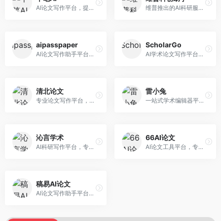
AI论文写作平台，提供无限改稿服务。面向高校学生和学术研究者，支持论文选题、大纲生成、内容撰写、查重修改等全流程服务，改稿次数不限，服务质量有保障。
维普推出的AI科研服务平台，整合学术资源与智能写作。面向科研人员和高校师生，提供文献检索、论文写作、查重检测等一站式服务，学术资源权威可靠。
aipasspaper
ScholarGo
AI论文写作助手平台，提供智能化的学术写作支持。面向大学生和研究人员，支持多种学科论文生成，提供参考文献管理和格式规范服务，写作效率高。
AI学术论文写作平台，专注于理工科领域的逻辑构建。面向理工科研究生和科研工作者，提供公式编辑、数据分析、论文结构优化等服务，理工科写作逻辑严谨。
清北论文
雷小兔
专业论文写作平台，依托高校学术资源。面向本科生和研究生，提供论文指导、写作辅助、查重检测等服务，学术规范性强，适合追求高质量论文的用户。
一站式学术编辑器平台，覆盖论文写作全流程。面向高校学生和科研人员，提供选题分析、文献检索、论文生成、查重降重等服务，操作流程清晰，学术写作效率显著提升。
沁言学术
66AI论文
AI科研写作平台，专注于学术研究辅助。面向研究生和科研工作者，提供文献分析、研究方法指导、论文撰写等服务，学术资源丰富，研究支持全面。
AI论文工具平台，专注于高质量低查重论文生成。面向大学生和研究生，提供论文写作、降重修改等服务，生成内容原创度高，查重率低。
稿易AI论文
AI论文写作助手平台，提供智能化学术写作支持。面向高校学生，支持多种论文类型生成，提供参考文献管理和格式规范服务，操作流程简单。