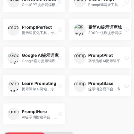
ChatGPT提示词模板库，专注于实用提示词收集。面向ChatGPT用户，提供提示词模板、使用场景、效果展示等资源，模板实用性强。
Prompt编写者工具，专注于提示词创作辅助。面向提示词创作者，提供提示词编辑、测试、分享等服务，创作工具完善。
PromptPerfect
幂简AI提示词商城
提示词优化工具，专注于提示词质量提升。面向AI用户，提供提示词优化、效果测试、版本对比等服务，提示词优化专业。
3000+优质提示词模板平台，专注于中文提示词。面向中文AI用户，提供提示词模板、分类检索、一键使用等服务，中文提示词丰富。
Google AI提示词库
PromptPilot
Google官方提示词库，专注于Gemini模型优化。面向开发者，提供官方提示词指南、最佳实践、示例代码等资源，权威性强。
字节跳动AI提示词平台，专注于提示词优化与管理。面向AI用户，提供提示词优化、效果测试、团队协作等服务，企业级功能完善。
Learn Prompting
PromptBase
提示词学习网站，专注于提示词工程教育。面向AI学习者，提供提示词教程、最佳实践、案例研究等资源，教学内容系统。
提示词交易平台，专注于高质量提示词买卖。面向AI创作者，提供提示词交易、模板购买、创作者收益等服务，提示词质量高。
PromptHero
AI提示词搜索平台，整合多种AI工具提示词资源。面向AI创作者，提供提示词搜索、模板库、社区分享等服务，提示词资源丰富。