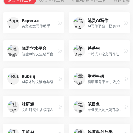
论文写作工具
公文写作工具
小说/创意写作工具
营销文案
Paperpal
笔灵AI写作
英文论文写作助手，专注于学术英语润色。面向需要发表国际期刊的研究者，提供语法检查、学术表达优化、格式规范等服务，英语表达地道专业。
AI写作平台，提供600+写作模板。面向学生、职场人士和内容创作者，支持论文、公文、营销文案等多种文体，模板丰富，一键生成，写作效率大幅提升。
逢君学术平台
茅茅虫
智能AI论文生成平台，支持查重检测。面向高校学生和研究人员，提供论文选题、内容生成、查重修改等一站式服务，学术写作流程完整。
一站式AI论文写作助手，覆盖学术写作全场景。面向高校学生和科研人员，提供开题报告、文献综述、论文正文等写作服务，支持多学科多类型论文，操作简便。
Rubriq
掌桥科研
AI学术论文润色与翻译平台。面向国际期刊投稿者，提供论文润色、翻译、格式调整等服务，支持多语言，学术表达专业规范。
科研服务平台，依托3亿+真实文献数据库。面向学术研究者和学生，提供文献检索、论文写作、科研数据分析等服务，文献资源丰富，学术支持专业。
社研通
笔目鱼
文科研究生多模态AI学术写作平台。面向文科研究生和社科研究者，提供文献综述、理论分析、定性研究辅助等服务，文科研究方法论支持完善。
专业英文论文写作器，支持学术论文全流程。面向留学生和国际期刊投稿者，提供英文论文撰写、润色、格式调整等服务，学术英语表达规范。
千笔AI
维普科创助手