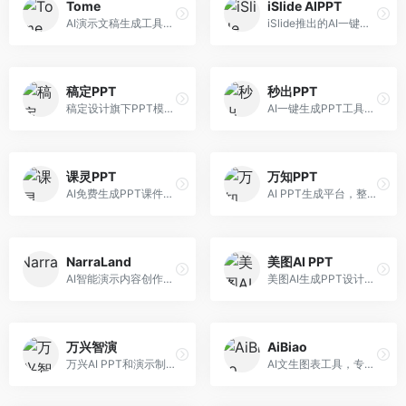
Tome
iSlide AIPPT
AI演示文稿生成工具，专注于故事化演示创作。面向创业者和营销人员，提供故事叙述、视觉设计、内容生成等服务，演示文稿叙事性强。
iSlide推出的AI一键设计精美PPT工具。面向PPT设计用户，提供模板库、内容生成、设计优化等服务，与iSlide插件深度整合。
稿定PPT
秒出PPT
稿定设计旗下PPT模板资源库，整合AI生成功能。面向设计师和职场人士，提供海量PPT模板、AI内容生成等服务，模板质量高。
AI一键生成PPT工具，专注于快速演示文稿制作。面向职场人士，支持主题输入、内容生成、模板套用等功能，PPT生成速度快，适合紧急制作场景。
课灵PPT
万知PPT
AI免费生成PPT课件平台，专注于教育场景。面向教师和教育工作者，提供课件生成、教学设计、模板选择等服务，教育适配性强。
AI PPT生成平台，整合知识库与创作功能。面向职场人士，支持内容检索、PPT生成、设计优化等服务，知识整合能力强。
NarraLand
美图AI PPT
AI智能演示内容创作平台，专注于叙事演示。面向内容创作者，提供故事创作、演示生成、动画设计等服务，演示内容生动有趣。
美图AI生成PPT设计工具，整合图像处理能力。面向设计师和职场人士，提供PPT生成、图片美化、设计优化等服务，视觉设计美观。
万兴智演
AiBiao
万兴AI PPT和演示制作软件，整合视频演示功能。面向职场人士和教育工作者，提供PPT生成、演示录制、视频制作等服务，演示功能完善。
AI文生图表工具，专注于数据可视化展示。面向数据分析师和职场人士，提供图表生成、数据可视化、PPT嵌入等服务，数据展示专业。