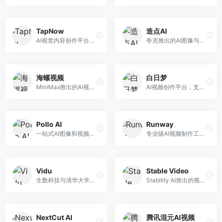
TapNow
造点AI
AI视觉内容创作平台，整合图像与视频生成能力。面向内容创作者，提供文生图、文生视频、智能编辑等服务，创作工具丰富，一站式体验便捷。
夸克推出的AI图像与视频创作平台。面向普通用户和内容创作者，提供文生图、文生视频等功能，操作简便，与夸克生态深度整合。
海螺视频
白日梦
MiniMax推出的AI视频生成工具，支持高质量视频创作。面向内容创作者，提供文生视频、视频编辑等功能，生成速度快，视频效果自然流畅。
AI视频创作平台，支持生成长达50分钟的长视频内容。面向长视频创作者和内容生产者，支持故事视频生成、视频编辑等功能，适合叙事性内容创作。
Pollo AI
Runway
一站式AI图像和视频创作平台，整合多种生成工具。面向内容创作者，提供文生图、文生视频、视频编辑等服务，创作工具全面，一站式体验便捷。
专业级AI视频制作工具，支持视频生成与编辑。面向影视制作人和创意工作者，提供文生视频、视频编辑、绿幕抠像等专业功能，视频处理能力强，适合专业创作场景。
Vidu
Stable Video
生数科技与清华大学联合研发的AI视频生成大模型。面向视频创作者和内容生产者，支持文生视频、图生视频，视频质量高，物理运动理解准确，国产视频生成领先工具。
Stability AI推出的视频生成模型，开源可部署。面向开发者和专业创作者，支持视频生成、视频编辑等功能，开源生态完善，定制化程度高。
NextCut AI
腾讯混元AI视频