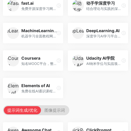
fast.ai
动手学深度学习
免费开源深度学习网站，专注于实用AI教学。面向开发者，提供免费深度学习课程、实战项目、代码库等资源，学习门槛低。
结合理论与实践的深度学习教材，专注于代码驱动学习。面向学生和开发者，提供深度学习理论、代码实现、练习题等资源，学习体验好。
MachineLearningMastery
DeepLearning.AI
机器学习全面教程网站，专注于实用技能教学。面向开发者，提供机器学习算法、Python实现、项目实战等教程，实用性强。
深度学习AI学习平台，由吴恩达创立。面向AI学习者，提供深度学习专项课程、AI新闻、技术社区等资源，课程质量权威。
Coursera
Udacity AI学院
知名MOOC平台，整合全球顶尖大学课程资源。面向学习者，提供AI、机器学习、深度学习等课程，证书认可度高，课程质量专业。
AI纳米学位与实战项目平台，专注于职业导向学习。面向AI从业者，提供机器学习、深度学习、计算机视觉等纳米学位，项目实战性强。
Elements of AI
免费在线AI通识课程，专注于AI基础知识普及。面向普通大众，提供AI概念、原理、应用等入门知识，语言通俗易懂。
提示词生成/优化
图像提示词
Awesome ChatGPT Prompts
ClickPrompt