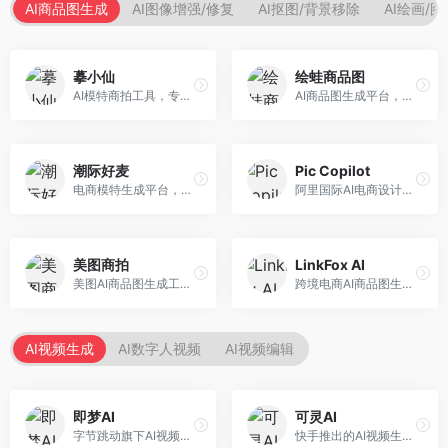
AI商品图生成
AI图像增强/修复
AI抠图/背景移除
AI绘画/
摹小仙
绘蛙商品图
AI模特商拍工具，专注于服装电商。面向服装电商卖家，提供虚拟模特试穿、商品展示图生成等服务，模特形象多样，拍摄成本低。
AI商品图生成平台，支持模特换装和场景生成。面向电商卖家，提供商品上身效果展示、场景化商品图生成等服务，电商营销效果显著。
潮际好麦
Pic Copilot
电商模特生成平台，支持AI虚拟模特创作。面向服装和配饰电商，提供模特试穿、商品展示、营销素材生成等服务，模特形象可定制。
阿里国际AI电商设计工具，专注于跨境电商。面向跨境电商卖家，提供商品图优化、营销海报生成、多语言适配等服务，海外市场适配性强。
美图商拍
LinkFox AI
美图AI商品图生成工具，整合美图生态。面向电商卖家，提供商品图美化、模特替换、场景生成等服务，移动端操作便捷。
跨境电商AI商品图生成工具。面向跨境电商卖家，支持多语言商品图生成、模特替换、场景优化等服务，适配海外电商平台需求。
AI视频生成
AI数字人视频
AI视频编辑
即梦AI
可灵AI
字节跳动旗下AI视频创作平台，支持多模态内容生成。面向内容创作者和营销人员，提供文生视频、图生视频、智能剪辑等功能，中文理解能力强，创作效率高。
快手推出的AI视频生成平台，支持文生视频和图生视频，可生成长达2分钟的高质量视频内容。面向短视频创作者和营销人员，操作简便，生成效果逼真，适合商业推广和创意表达。