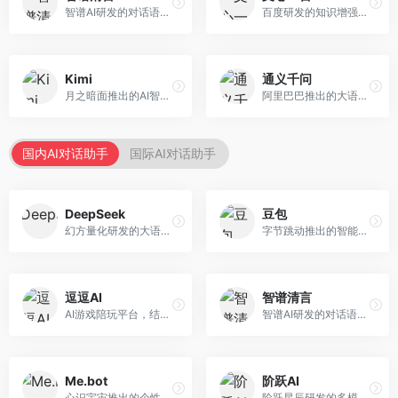
智谱AI研发的对话语言模型，支持中英双语交互。面向中文用户和开发者，提供知识问答、代码编写、文档解读等服务，开源生态完善，学术研究背景深厚。
百度研发的知识增强大语言模型，深度融合百度知识图谱和搜索能力。面向中文用户，提供知识问答、文本创作、逻辑推理等服务，中文语境理解准确，知识覆盖面广。
Kimi
通义千问
月之暗面推出的AI智能助手，核心优势在于超长文本处理能力，支持20万字以上文档分析。面向学术研究者、职场人士和内容创作者，提供文档解读、PPT生成、联网搜索等综合服务。
阿里巴巴推出的大语言模型平台，提供对话问答、文档处理、图像理解、代码编写等全方位AI服务。面向企业用户和个人开发者，集成阿里云生态，支持多模态交互，企业级安全保障。
国内AI对话助手
国际AI对话助手
DeepSeek
豆包
幻方量化研发的大语言模型平台，专注于深度推理和代码生成能力。面向开发者、研究人员和技术爱好者，提供强大的逻辑推理和数学计算功能，开源生态完善，API接口友好。
字节跳动推出的智能对话助手平台，提供文本创作、知识问答、英语学习等多种AI服务。面向普通用户和内容创作者，支持多轮对话和文件解析，免费使用，响应速度快，中文理解能力强。
逗逗AI
智谱清言
AI游戏陪玩平台，结合游戏理解和自然语言交互技术。面向游戏玩家，提供游戏攻略、陪玩互动、社交聊天等服务，游戏知识丰富，互动体验有趣。
智谱AI研发的对话语言模型，支持中英双语交互。面向中文用户和开发者，提供知识问答、代码编写、文档解读等服务，开源生态完善，学术研究背景深厚。
Me.bot
阶跃AI
心识宇宙推出的个性化AI伴侣，专注于情感交互和个人助理服务。面向个人用户，支持日程管理、情感陪伴、知识问答等功能，交互体验人性化。
阶跃星辰研发的多模态大模型平台，支持文本、图像、视频的综合理解与生成。面向创作者和企业客户，提供内容创作、智能分析等服务，多模态能力突出。