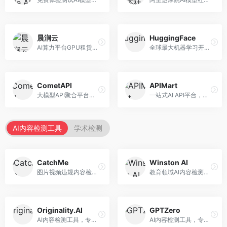
晨涧云
HuggingFace
AI算力平台GPU租赁服务，专注于弹性算力。面向开发者和研究者，提供GPU租赁、弹性调度、成本优化等服务，算力灵活。
全球最大机器学习开源社区，整合模型库与开发工具。面向AI研究者和开发者，提供开源模型、数据集、开发工具等资源，开源生态最完善。
CometAPI
APIMart
大模型API聚合平台，整合多种AI模型服务。面向开发者，提供统一接口、模型切换、监控分析等服务，API管理便捷。
一站式AI API平台，整合多种AI服务。面向开发者，提供模型API、图像处理、语音识别等服务，API种类丰富。
AI内容检测工具
学术检测
CatchMe
Winston AI
图片视频违规内容检测平台，专注于视觉内容安全。面向内容平台，提供图片审核、视频审核、直播监控等服务，视觉检测专业。
教育领域AI内容检测平台，专注于学术诚信。面向教育机构，提供AI内容检测、抄袭检测、报告生成等服务，教育适配性强。
Originality.AI
GPTZero
AI内容检测工具，专注于内容原创性验证。面向内容创作者和出版商，提供AI检测、抄袭检测、批量分析等服务，检测精度高。
AI内容检测工具，专注于AI生成文本识别。面向教育工作者和出版商，提供文本检测、批量分析、API接口等服务，检测准确率高。