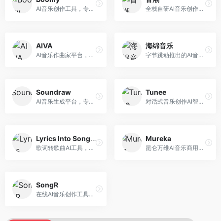
AI音乐创作工具，专注于快速音乐生成与发布。面向音乐爱好者和业余创作者，支持一键生成原创音乐，可直接发布到音乐平台，创作门槛低。
全栈自研AI音乐创作平台，支持从创作到发布的完整流程。面向独立音乐人和音乐工作室，提供作词作曲、编曲混音、音乐发布等服务，创作工具专业。
AIVA
海绵音乐
AI音乐作曲家平台，专注于古典和影视配乐创作。面向影视制作人和游戏开发者，提供原创音乐生成、配乐定制等服务，音乐风格专业，适合影视游戏配乐。
字节跳动推出的AI音乐创作平台，支持多风格音乐生成。面向内容创作者和音乐爱好者，提供歌词创作、旋律生成、编曲制作等服务，创作效率高，适合短视频配乐。
Soundraw
Tunee
AI音乐生成平台，专注于免版税音乐创作。面向视频创作者和内容制作者，提供背景音乐生成、音乐定制等服务，音乐版权清晰，适合视频配乐场景。
对话式音乐创作AI智能体，支持自然语言交互创作。面向音乐爱好者，通过对话方式完成音乐创作，交互体验友好，创作过程直观。
Lyrics Into Song AI
Mureka
歌词转歌曲AI工具，支持将歌词转化为完整歌曲。面向歌词创作者和音乐爱好者，提供歌词谱曲、编曲制作等服务，歌词音乐化效率高。
昆仑万维AI音乐商用创作平台，专注于商业音乐授权。面向企业和商业用户，提供版权音乐生成、商用授权等服务，音乐版权清晰，商业应用安全。
SongR
在线AI音乐创作工具，支持歌词与旋律一体化生成。面向内容创作者和音乐爱好者，提供歌词创作、旋律生成、音乐制作等服务，操作简便，创作速度快。