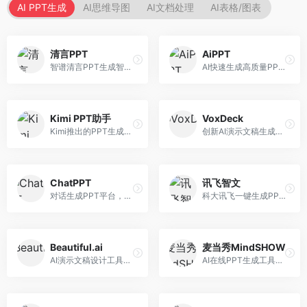
AI PPT生成
AI思维导图
AI文档处理
AI表格/图表
清言PPT
AiPPT
智谱清言PPT生成智能体，基于GLM大模型。面向智谱用户，支持对话生成PPT、内容优化等服务，与智谱生态深度整合。
AI快速生成高质量PPT平台，支持主题定制。面向职场人士和学生，提供一键生成、模板选择、内容优化等服务，PPT制作速度快，设计质量高。
Kimi PPT助手
VoxDeck
Kimi推出的PPT生成智能体，整合长文本处理能力。面向职场人士和学生，支持文档解析、PPT生成、内容优化等服务，与Kimi生态深度整合。
创新AI演示文稿生成工具，支持语音交互创作。面向职场人士，支持语音输入、PPT生成、内容优化等功能，语音创作体验便捷。
ChatPPT
讯飞智文
对话生成PPT平台，支持自然语言交互创作。面向职场人士和教育工作者，通过对话方式完成PPT制作，交互体验友好，创作过程直观。
科大讯飞一键生成PPT和Word工具，整合语音技术。面向职场人士，支持语音输入、文档生成、格式调整等功能，办公效率显著提升。
Beautiful.ai
麦当秀MindSHOW
AI演示文稿设计工具，专注于自动化设计排版。面向职场人士，提供智能排版、模板选择、设计优化等服务，设计美观度高。
AI在线PPT生成工具，支持思维导图转PPT。面向职场人士，提供思维导图导入、PPT生成、模板选择等服务，思维导图转PPT效率高。