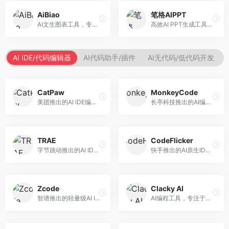
AiBiao
笔格AIPPT
AI文生图表工具，专注于数据可视化展示。面向数据分析师和职场人士，提供图表生成、数据可视化、PPT嵌入等服务，数据展示专业。
高效AI PPT生成工具，专注于演示文稿智能创作。面向职场人士，支持主题输入、内容生成、设计美化等功能，PPT制作效率高。
AI IDE/代码编辑器
AI代码助手/插件
AI无代码/低代码开发
CatPaw
MonkeyCode
美团推出的AI IDE编程工具，专注于本地开发生态。面向开发者，提供智能代码补全、代码生成、项目管理等服务，本地开发体验好。
长亭科技推出的AI编程助手，专注于安全开发。面向开发者，提供代码生成、安全检测、漏洞修复等服务，安全开发能力强。
TRAE
CodeFlicker
字节跳动推出的AI IDE编程工具，深度集成大模型能力。面向开发者，提供智能代码补全、代码解释、重构优化等服务，编程效率显著提升。
快手推出的AI原生IDE，专注于短视频相关开发。面向快手生态开发者，提供代码生成、调试辅助等服务，与快手开发生态深度整合。
Zcode
Clacky AI
智谱推出的轻量级AI IDE，基于GLM模型。面向开发者，提供智能代码补全、代码生成、错误检测等服务，中文编程支持好。
AI编程工具，专注于代码智能生成与优化。面向开发者，提供代码生成、代码重构、错误修复等服务，编程效率高。