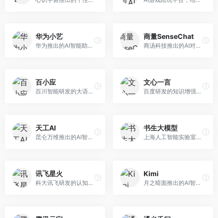
华为小艺
商量SenseChat
华为推出的AI智能助手网页端，深度整合鸿蒙生态和华为云服务。面向华为设备用户，支持语音交互、智能问答、设备控制等功能，与华为硬件生态无缝衔接。
商汤科技推出的AI对话平台，结合计算机视觉和自然语言处理技术。面向企业用户和开发者，支持多模态交互，视觉理解能力强，适合智能客服和内容创作场景。
百小应
文心一言
百川智能研发的大语言模型助手，专注于中文理解和生成。面向中文用户，提供知识问答、文本创作、代码辅助等服务，模型参数规模大，中文表达流畅自然。
百度研发的知识增强大语言模型，深度融合百度知识图谱和搜索能力。面向中文用户，提供知识问答、文本创作、逻辑推理等服务，中文语境理解准确，知识覆盖面广。
天工AI
书生大模型
昆仑万维推出的AI智能助手，集成搜索、对话、创作等多种能力。面向普通用户和内容创作者，支持联网搜索、文本生成、图像理解等功能，响应速度快，免费使用。
上海人工智能实验室研发的开源大模型系列，支持多尺度和多模态。面向研究机构和开发者，开源生态完善，学术研究背景深厚，适合科研和定制开发。
讯飞星火
Kimi
科大讯飞研发的认知智能大模型，深度融合语音识别和自然语言处理技术。面向企业用户和教育领域，提供语音交互、文档处理、代码生成等服务，中文语音识别准确率高。
月之暗面推出的AI智能助手，核心优势在于超长文本处理能力，支持20万字以上文档分析。面向学术研究者、职场人士和内容创作者，提供文档解读、PPT生成、联网搜索等综合服务。