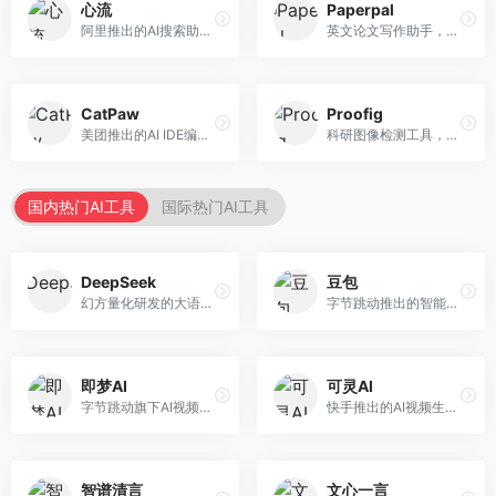
心流
Paperpal
阿里推出的AI搜索助手，专注于智能信息获取。面向普通用户，提供智能搜索、内容整理、知识问答等服务，与阿里生态深度整合。
英文论文写作助手，专注于学术英语润色。面向需要发表国际期刊的研究者，提供语法检查、学术表达优化、格式规范等服务，英语表达地道专业。
CatPaw
Proofig
美团推出的AI IDE编程工具，专注于本地开发生态。面向开发者，提供智能代码补全、代码生成、项目管理等服务，本地开发体验好。
科研图像检测工具，专注于学术图像完整性验证。面向科研人员，提供图像检测、重复分析、报告生成等服务，学术检测专业。
国内热门AI工具
国际热门AI工具
DeepSeek
豆包
幻方量化研发的大语言模型平台，专注于深度推理和代码生成能力。面向开发者、研究人员和技术爱好者，提供强大的逻辑推理和数学计算功能，开源生态完善，API接口友好。
字节跳动推出的智能对话助手平台，提供文本创作、知识问答、英语学习等多种AI服务。面向普通用户和内容创作者，支持多轮对话和文件解析，免费使用，响应速度快，中文理解能力强。
即梦AI
可灵AI
字节跳动旗下AI视频创作平台，支持多模态内容生成。面向内容创作者和营销人员，提供文生视频、图生视频、智能剪辑等功能，中文理解能力强，创作效率高。
快手推出的AI视频生成平台，支持文生视频和图生视频，可生成长达2分钟的高质量视频内容。面向短视频创作者和营销人员，操作简便，生成效果逼真，适合商业推广和创意表达。
智谱清言
文心一言