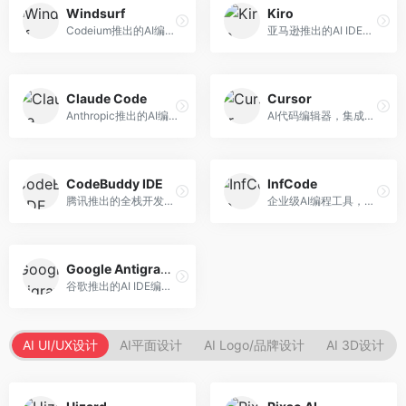
Windsurf
Kiro
Codeium推出的AI编程工具，专注于代码智能辅助。面向开发者，提供代码补全、代码生成、代码解释等服务，多语言支持完善。
亚马逊推出的AI IDE，深度整合AWS云服务。面向AWS开发者，提供代码生成、云服务集成、部署自动化等服务，与AWS生态无缝衔接。
Claude Code
Cursor
Anthropic推出的AI编程工具，基于Claude模型。面向开发者，提供代码生成、代码审查、调试辅助等服务，代码质量高，推理能力强。
AI代码编辑器，集成GPT-4模型，专注于智能编程辅助。面向开发者，提供代码生成、代码解释、错误修复等服务，编程体验流畅，开发效率高。
CodeBuddy IDE
InfCode
腾讯推出的全栈开发AI IDE，整合腾讯云服务。面向开发者，提供代码生成、调试辅助、部署服务等功能，与腾讯云生态深度整合。
企业级AI编程工具，专注于团队协作开发。面向企业开发团队，提供代码生成、代码审查、团队协作等服务，企业级功能完善。
Google Antigravity
谷歌推出的AI IDE编程智能体，整合Google Cloud服务。面向谷歌生态开发者，提供智能编程辅助、云服务集成等功能。
AI UI/UX设计
AI平面设计
AI Logo/品牌设计
AI 3D设计