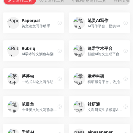
论文写作工具
公文写作工具
小说/创意写作工具
营销文案
Paperpal
笔灵AI写作
英文论文写作助手，专注于学术英语润色。面向需要发表国际期刊的研究者，提供语法检查、学术表达优化、格式规范等服务，英语表达地道专业。
AI写作平台，提供600+写作模板。面向学生、职场人士和内容创作者，支持论文、公文、营销文案等多种文体，模板丰富，一键生成，写作效率大幅提升。
Rubriq
逢君学术平台
AI学术论文润色与翻译平台。面向国际期刊投稿者，提供论文润色、翻译、格式调整等服务，支持多语言，学术表达专业规范。
智能AI论文生成平台，支持查重检测。面向高校学生和研究人员，提供论文选题、内容生成、查重修改等一站式服务，学术写作流程完整。
茅茅虫
掌桥科研
一站式AI论文写作助手，覆盖学术写作全场景。面向高校学生和科研人员，提供开题报告、文献综述、论文正文等写作服务，支持多学科多类型论文，操作简便。
科研服务平台，依托3亿+真实文献数据库。面向学术研究者和学生，提供文献检索、论文写作、科研数据分析等服务，文献资源丰富，学术支持专业。
笔目鱼
社研通
专业英文论文写作器，支持学术论文全流程。面向留学生和国际期刊投稿者，提供英文论文撰写、润色、格式调整等服务，学术英语表达规范。
文科研究生多模态AI学术写作平台。面向文科研究生和社科研究者，提供文献综述、理论分析、定性研究辅助等服务，文科研究方法论支持完善。
千笔AI
aipasspaper