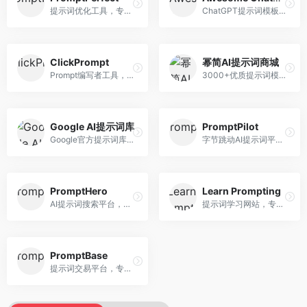
提示词优化工具，专注于提示词质量提升。面向AI用户，提供提示词优化、效果测试、版本对比等服务，提示词优化专业。
ChatGPT提示词模板库，专注于实用提示词收集。面向ChatGPT用户，提供提示词模板、使用场景、效果展示等资源，模板实用性强。
ClickPrompt
幂简AI提示词商城
Prompt编写者工具，专注于提示词创作辅助。面向提示词创作者，提供提示词编辑、测试、分享等服务，创作工具完善。
3000+优质提示词模板平台，专注于中文提示词。面向中文AI用户，提供提示词模板、分类检索、一键使用等服务，中文提示词丰富。
Google AI提示词库
PromptPilot
Google官方提示词库，专注于Gemini模型优化。面向开发者，提供官方提示词指南、最佳实践、示例代码等资源，权威性强。
字节跳动AI提示词平台，专注于提示词优化与管理。面向AI用户，提供提示词优化、效果测试、团队协作等服务，企业级功能完善。
PromptHero
Learn Prompting
AI提示词搜索平台，整合多种AI工具提示词资源。面向AI创作者，提供提示词搜索、模板库、社区分享等服务，提示词资源丰富。
提示词学习网站，专注于提示词工程教育。面向AI学习者，提供提示词教程、最佳实践、案例研究等资源，教学内容系统。
PromptBase
提示词交易平台，专注于高质量提示词买卖。面向AI创作者，提供提示词交易、模板购买、创作者收益等服务，提示词质量高。