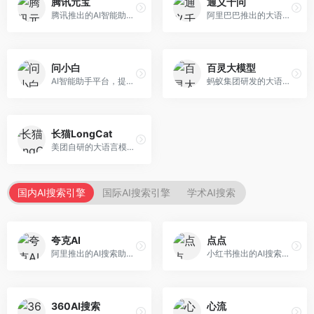
腾讯元宝
通义千问
腾讯推出的AI智能助手，整合微信生态和腾讯云服务。面向普通用户和企业客户，支持文档解析、图像理解、联网搜索等功能，与腾讯产品无缝衔接，办公协作便捷。
阿里巴巴推出的大语言模型平台，提供对话问答、文档处理、图像理解、代码编写等全方位AI服务。面向企业用户和个人开发者，集成阿里云生态，支持多模态交互，企业级安全保障。
问小白
百灵大模型
AI智能助手平台，提供知识问答、文本创作、文档处理等服务。面向普通用户和职场人士，操作简便，响应速度快，支持多场景应用。
蚂蚁集团研发的大语言模型平台，专注于金融科技和企业服务。面向金融机构和企业客户，提供智能客服、风险分析、文档处理等服务，金融场景理解深入。
长猫LongCat
美团自研的大语言模型对话平台，专注于本地生活服务场景。面向美团生态用户，提供智能推荐、服务问答等功能，本地生活知识覆盖全面。
国内AI搜索引擎
国际AI搜索引擎
学术AI搜索
夸克AI
点点
阿里推出的AI搜索助手，整合搜索与AI功能。面向年轻用户，提供智能搜索、文档处理、学习辅助等服务，与夸克生态深度整合。
小红书推出的AI搜索应用，专注于生活方式内容搜索。面向小红书用户，提供生活攻略、消费决策、内容推荐等服务，生活方式内容丰富。
360AI搜索
心流