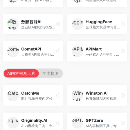
数眼智能AI
HuggingFace
企业级AI数据与模型服务平台，专注于数据驱动AI。面向企业用户，提供数据管理、模型训练、部署服务等，数据治理能力强。
全球最大机器学习开源社区，整合模型库与开发工具。面向AI研究者和开发者，提供开源模型、数据集、开发工具等资源，开源生态最完善。
CometAPI
APIMart
大模型API聚合平台，整合多种AI模型服务。面向开发者，提供统一接口、模型切换、监控分析等服务，API管理便捷。
一站式AI API平台，整合多种AI服务。面向开发者，提供模型API、图像处理、语音识别等服务，API种类丰富。
AI内容检测工具
学术检测
CatchMe
Winston AI
图片视频违规内容检测平台，专注于视觉内容安全。面向内容平台，提供图片审核、视频审核、直播监控等服务，视觉检测专业。
教育领域AI内容检测平台，专注于学术诚信。面向教育机构，提供AI内容检测、抄袭检测、报告生成等服务，教育适配性强。
Originality.AI
GPTZero
AI内容检测工具，专注于内容原创性验证。面向内容创作者和出版商，提供AI检测、抄袭检测、批量分析等服务，检测精度高。
AI内容检测工具，专注于AI生成文本识别。面向教育工作者和出版商，提供文本检测、批量分析、API接口等服务，检测准确率高。