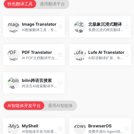
特色翻译工具
通用翻译平台
Image Translator
北极象沉浸式翻译
AI图像翻译工具，专注于图片文字翻译。面向设计师和电商从业者，提供图片文字识别、翻译、替换等服务，图像翻译效果好。
免费沉浸式网页翻译工具，专注于阅读体验。面向普通用户，提供网页双语翻译、文档翻译等服务，免费使用，翻译质量高。
PDF Translator
Lufe AI Translator
AI PDF文档翻译平台，专注于文档本地化。面向商务人士，提供PDF翻译、格式保留、批量处理等服务，文档翻译专业。
AI双语翻译扩展，专注于浏览器翻译场景。面向外语内容阅读者，提供网页双语翻译、划词翻译等服务，浏览器集成便捷。
bilin跨语言搜索
跨语言AI搜索翻译平台，专注于信息获取。面向研究者和内容创作者，提供跨语言搜索、内容翻译、信息整合等服务，跨语言检索能力强。
AI智能体开发平台
通用AI智能体
MyShell
BrowserOS
AI智能体开发与部署平台，专注于语音交互智能体。面向开发者，提供语音智能体创建、部署服务、社区分享等功能，语音交互能力强。
免费开源AI Agent浏览器，专注于浏览器自动化。面向开发者，提供浏览器控制、任务自动化、API接口等服务，开源免费。