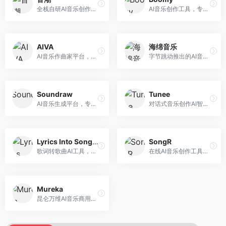
全栈自研AI音乐创作平台，支持从创作到发布的完整流程。面向独立音乐人和音乐工作室，提供作词作曲、编曲混音、音乐发布等服务，创作工具专业。
AI音乐创作工具，专注于快速音乐生成与发布。面向音乐爱好者和业余创作者，支持一键生成原创音乐，可直接发布到音乐平台，创作门槛低。
AIVA
海绵音乐
AI音乐作曲家平台，专注于古典和影视配乐创作。面向影视制作人和游戏开发者，提供原创音乐生成、配乐定制等服务，音乐风格专业，适合影视游戏配乐。
字节跳动推出的AI音乐创作平台，支持多风格音乐生成。面向内容创作者和音乐爱好者，提供歌词创作、旋律生成、编曲制作等服务，创作效率高，适合短视频配乐。
Soundraw
Tunee
AI音乐生成平台，专注于免版税音乐创作。面向视频创作者和内容制作者，提供背景音乐生成、音乐定制等服务，音乐版权清晰，适合视频配乐场景。
对话式音乐创作AI智能体，支持自然语言交互创作。面向音乐爱好者，通过对话方式完成音乐创作，交互体验友好，创作过程直观。
Lyrics Into Song AI
SongR
歌词转歌曲AI工具，支持将歌词转化为完整歌曲。面向歌词创作者和音乐爱好者，提供歌词谱曲、编曲制作等服务，歌词音乐化效率高。
在线AI音乐创作工具，支持歌词与旋律一体化生成。面向内容创作者和音乐爱好者，提供歌词创作、旋律生成、音乐制作等服务，操作简便，创作速度快。
Mureka
昆仑万维AI音乐商用创作平台，专注于商业音乐授权。面向企业和商业用户，提供版权音乐生成、商用授权等服务，音乐版权清晰，商业应用安全。