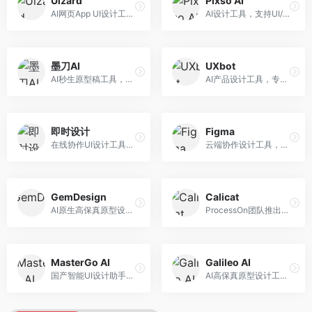
Uizard
Pixso AI
AI网页App UI设计工具，专注于快速界面生成。面向产品经理和设计师，提供线框图转UI、界面生成、设计优化等服务，设计速度快。
AI设计工具，支持UI/UX设计全流程。面向设计师和产品团队，提供界面生成、设计优化、协作评审等服务，国产替代方案，团队协作便捷。
墨刀AI
UXbot
AI秒生原型稿工具，专注于快速原型设计。面向产品经理和设计师，提供原型生成、交互设计、团队协作等服务，原型制作效率高。
AI产品设计工具，专注于用户体验优化。面向UX设计师，提供用户研究、设计建议、可用性测试等服务，UX设计支持完善。
即时设计
Figma
在线协作UI设计工具，整合AI设计功能。面向设计师和产品团队，提供界面设计、原型制作、设计资源库等服务，国产协作设计平台。
云端协作设计工具，整合AI设计辅助功能。面向UI/UX设计师和产品团队，提供界面设计、原型制作、团队协作等服务，协作功能强大，是UI设计领域的标杆产品。
GemDesign
Calicat
AI原生高保真原型设计工具，专注于智能设计生成。面向设计师，提供界面生成、设计优化、原型制作等服务，设计自动化程度高。
ProcessOn团队推出的产设研协作平台，整合设计与协作功能。面向产品团队，提供设计协作、文档管理、团队沟通等服务，产研协作便捷。
MasterGo AI
Galileo AI
国产智能UI设计助手，专注于界面设计自动化。面向UI设计师，提供界面生成、组件设计、设计系统构建等服务，中文用户适配性好。
AI高保真原型设计工具，专注于UI界面生成。面向设计师和产品团队，提供界面生成、交互设计、设计优化等服务，界面质量高。