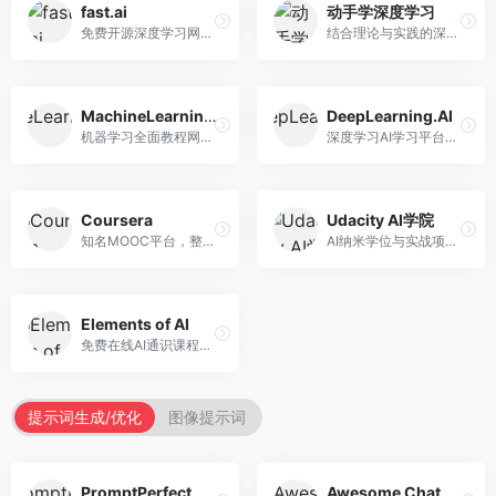
fast.ai
动手学深度学习
免费开源深度学习网站，专注于实用AI教学。面向开发者，提供免费深度学习课程、实战项目、代码库等资源，学习门槛低。
结合理论与实践的深度学习教材，专注于代码驱动学习。面向学生和开发者，提供深度学习理论、代码实现、练习题等资源，学习体验好。
MachineLearningMastery
DeepLearning.AI
机器学习全面教程网站，专注于实用技能教学。面向开发者，提供机器学习算法、Python实现、项目实战等教程，实用性强。
深度学习AI学习平台，由吴恩达创立。面向AI学习者，提供深度学习专项课程、AI新闻、技术社区等资源，课程质量权威。
Coursera
Udacity AI学院
知名MOOC平台，整合全球顶尖大学课程资源。面向学习者，提供AI、机器学习、深度学习等课程，证书认可度高，课程质量专业。
AI纳米学位与实战项目平台，专注于职业导向学习。面向AI从业者，提供机器学习、深度学习、计算机视觉等纳米学位，项目实战性强。
Elements of AI
免费在线AI通识课程，专注于AI基础知识普及。面向普通大众，提供AI概念、原理、应用等入门知识，语言通俗易懂。
提示词生成/优化
图像提示词
PromptPerfect
Awesome ChatGPT Prompts