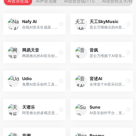
AI音乐生成
AI声音克隆
AI语音合成/TTS
AI语音转文字/转
Nafy AI
天工SkyMusic
在线AI音乐生成器，专注于快速音乐创作。面向内容创作者，支持多种风格音乐生成，操作简便，生成速度快，适合快速配乐需求。
昆仑万维推出的AI音乐创作平台，基于天工大模型。面向音乐创作者，支持歌词生成、旋律创作、音乐编曲等服务，中文音乐创作能力强。
网易天音
音疯
网易推出的AI音乐创作工具，支持作词、作曲与编曲。面向音乐爱好者和独立音乐人，提供歌词生成、旋律创作、编曲制作等服务，与网易云音乐生态深度整合。
昆仑万维旗下AI音乐创作平台，专注于音乐内容生成。面向音乐爱好者和内容创作者，提供多种风格音乐生成，操作简便，创作速度快。
Udio
音述AI
免费AI音乐创作工具，专注于高质量音乐生成。面向音乐创作者和内容制作者，支持多种音乐风格生成，音质专业，创作自由度高，适合专业音乐制作场景。
全球首个AI音乐社区平台，整合创作与分享功能。面向音乐创作者和爱好者，提供音乐创作、作品分享、社区交流等服务，社区氛围活跃。
天谱乐
Suno
阿里推出的多模态音乐生成平台，整合音频与文本理解能力。面向内容创作者，支持歌词生成、旋律创作、音乐编辑等服务，与阿里生态深度整合。
AI音乐创作平台，支持通过文字描述生成完整歌曲，包含歌词、旋律和人声。面向音乐爱好者、内容创作者和独立音乐人，操作门槛低，创作速度快，支持多种音乐风格，为音乐创作带来全新可能。
音潮
Boomy