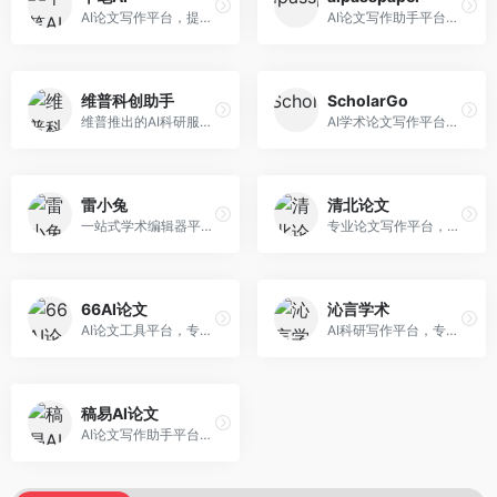
AI论文写作平台，提供无限改稿服务。面向高校学生和学术研究者，支持论文选题、大纲生成、内容撰写、查重修改等全流程服务，改稿次数不限，服务质量有保障。
AI论文写作助手平台，提供智能化的学术写作支持。面向大学生和研究人员，支持多种学科论文生成，提供参考文献管理和格式规范服务，写作效率高。
维普科创助手
ScholarGo
维普推出的AI科研服务平台，整合学术资源与智能写作。面向科研人员和高校师生，提供文献检索、论文写作、查重检测等一站式服务，学术资源权威可靠。
AI学术论文写作平台，专注于理工科领域的逻辑构建。面向理工科研究生和科研工作者，提供公式编辑、数据分析、论文结构优化等服务，理工科写作逻辑严谨。
雷小兔
清北论文
一站式学术编辑器平台，覆盖论文写作全流程。面向高校学生和科研人员，提供选题分析、文献检索、论文生成、查重降重等服务，操作流程清晰，学术写作效率显著提升。
专业论文写作平台，依托高校学术资源。面向本科生和研究生，提供论文指导、写作辅助、查重检测等服务，学术规范性强，适合追求高质量论文的用户。
66AI论文
沁言学术
AI论文工具平台，专注于高质量低查重论文生成。面向大学生和研究生，提供论文写作、降重修改等服务，生成内容原创度高，查重率低。
AI科研写作平台，专注于学术研究辅助。面向研究生和科研工作者，提供文献分析、研究方法指导、论文撰写等服务，学术资源丰富，研究支持全面。
稿易AI论文
AI论文写作助手平台，提供智能化学术写作支持。面向高校学生，支持多种论文类型生成，提供参考文献管理和格式规范服务，操作流程简单。