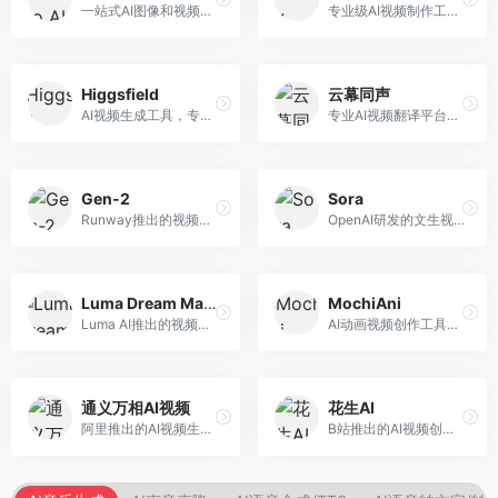
一站式AI图像和视频创作平台，整合多种生成工具。面向内容创作者，提供文生图、文生视频、视频编辑等服务，创作工具全面，一站式体验便捷。
专业级AI视频制作工具，支持视频生成与编辑。面向影视制作人和创意工作者，提供文生视频、视频编辑、绿幕抠像等专业功能，视频处理能力强，适合专业创作场景。
Higgsfield
云幕同声
AI视频生成工具，专注于高质量视频内容创作。面向视频创作者和营销人员，支持文生视频、视频编辑等功能，视频效果逼真，适合商业应用。
专业AI视频翻译平台，支持视频多语言配音和字幕生成。面向跨境电商和内容出海从业者，提供视频翻译、配音、字幕生成等服务，多语言支持完善。
Gen-2
Sora
Runway推出的视频生成模型，专注于文生视频和视频风格转换。面向影视制作人和创意工作者，支持文本到视频、图像到视频等多种生成模式，视频质量专业级。
OpenAI研发的文生视频大模型，可根据文字描述生成长达60秒的高清视频。面向影视创作者、广告从业者和内容生产者，视频连贯性强，物理世界理解准确，代表了AI视频生成的最高水平。
Luma Dream Machine
MochiAni
Luma AI推出的视频生成工具，专注于高质量视频创作。面向影视创作者和内容生产者，支持文生视频、图生视频，视频质量高，物理运动流畅自然。
AI动画视频创作工具，专注于动画内容生成。面向动画创作者和二次元内容生产者，支持动画风格视频生成，动画效果流畅，适合动漫内容创作。
通义万相AI视频
花生AI
阿里推出的AI视频生成服务，整合图像与视频创作能力。面向电商和营销从业者，支持商品视频生成、营销视频制作等服务，商业应用场景丰富。
B站推出的AI视频创作工具，专注于短视频内容生成。面向B站创作者，支持视频生成、视频编辑等功能，与B站平台深度整合，创作效率高。