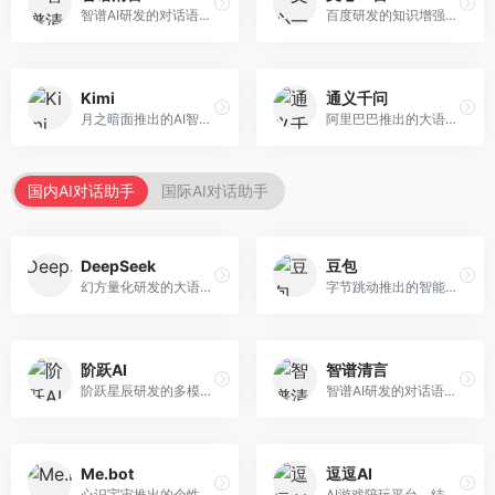
智谱AI研发的对话语言模型，支持中英双语交互。面向中文用户和开发者，提供知识问答、代码编写、文档解读等服务，开源生态完善，学术研究背景深厚。
百度研发的知识增强大语言模型，深度融合百度知识图谱和搜索能力。面向中文用户，提供知识问答、文本创作、逻辑推理等服务，中文语境理解准确，知识覆盖面广。
Kimi
通义千问
月之暗面推出的AI智能助手，核心优势在于超长文本处理能力，支持20万字以上文档分析。面向学术研究者、职场人士和内容创作者，提供文档解读、PPT生成、联网搜索等综合服务。
阿里巴巴推出的大语言模型平台，提供对话问答、文档处理、图像理解、代码编写等全方位AI服务。面向企业用户和个人开发者，集成阿里云生态，支持多模态交互，企业级安全保障。
国内AI对话助手
国际AI对话助手
DeepSeek
豆包
幻方量化研发的大语言模型平台，专注于深度推理和代码生成能力。面向开发者、研究人员和技术爱好者，提供强大的逻辑推理和数学计算功能，开源生态完善，API接口友好。
字节跳动推出的智能对话助手平台，提供文本创作、知识问答、英语学习等多种AI服务。面向普通用户和内容创作者，支持多轮对话和文件解析，免费使用，响应速度快，中文理解能力强。
阶跃AI
智谱清言
阶跃星辰研发的多模态大模型平台，支持文本、图像、视频的综合理解与生成。面向创作者和企业客户，提供内容创作、智能分析等服务，多模态能力突出。
智谱AI研发的对话语言模型，支持中英双语交互。面向中文用户和开发者，提供知识问答、代码编写、文档解读等服务，开源生态完善，学术研究背景深厚。
Me.bot
逗逗AI
心识宇宙推出的个性化AI伴侣，专注于情感交互和个人助理服务。面向个人用户，支持日程管理、情感陪伴、知识问答等功能，交互体验人性化。
AI游戏陪玩平台，结合游戏理解和自然语言交互技术。面向游戏玩家，提供游戏攻略、陪玩互动、社交聊天等服务，游戏知识丰富，互动体验有趣。