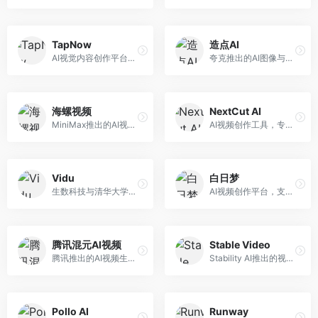
TapNow
造点AI
AI视觉内容创作平台，整合图像与视频生成能力。面向内容创作者，提供文生图、文生视频、智能编辑等服务，创作工具丰富，一站式体验便捷。
夸克推出的AI图像与视频创作平台。面向普通用户和内容创作者，提供文生图、文生视频等功能，操作简便，与夸克生态深度整合。
海螺视频
NextCut AI
MiniMax推出的AI视频生成工具，支持高质量视频创作。面向内容创作者，提供文生视频、视频编辑等功能，生成速度快，视频效果自然流畅。
AI视频创作工具，专注于智能剪辑和视频生成。面向视频创作者，提供智能剪辑、视频生成、特效添加等功能，剪辑效率高，适合快节奏内容生产。
Vidu
白日梦
生数科技与清华大学联合研发的AI视频生成大模型。面向视频创作者和内容生产者，支持文生视频、图生视频，视频质量高，物理运动理解准确，国产视频生成领先工具。
AI视频创作平台，支持生成长达50分钟的长视频内容。面向长视频创作者和内容生产者，支持故事视频生成、视频编辑等功能，适合叙事性内容创作。
腾讯混元AI视频
Stable Video
腾讯推出的AI视频生成工具，基于混元大模型。面向腾讯生态用户和内容创作者，支持文生视频、视频编辑等功能，与腾讯产品生态深度整合。
Stability AI推出的视频生成模型，开源可部署。面向开发者和专业创作者，支持视频生成、视频编辑等功能，开源生态完善，定制化程度高。
Pollo AI
Runway