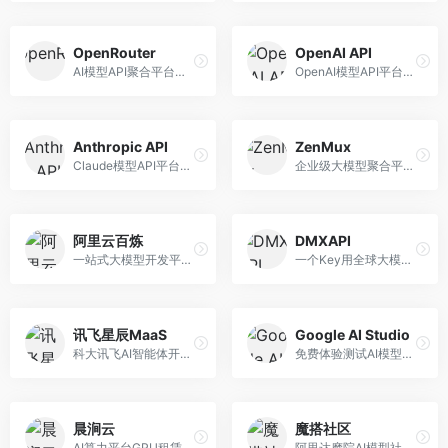
OpenRouter
OpenAI API
AI模型API聚合平台，整合多种主流大模型。面向开发者，提供统一API接口、模型对比、成本优化等服务，模型选择灵活。
OpenAI模型API平台，提供GPT系列模型服务。面向开发者，提供模型API、微调服务、Assistants API等，是AI开发领域的基础设施。
Anthropic API
ZenMux
Claude模型API平台，专注于安全可靠的AI服务。面向开发者，提供Claude系列模型API、安全特性、企业级服务等，API质量高。
企业级大模型聚合平台，专注于企业AI服务。面向企业用户，提供多模型管理、安全合规、成本优化等服务，企业级功能完善。
阿里云百炼
DMXAPI
一站式大模型开发平台，深度整合阿里云服务。面向企业开发者和AI团队，提供模型训练、微调、部署、应用开发等全流程服务，企业级功能完善。
一个Key用全球大模型的聚合平台。面向开发者，提供多模型统一API、简化接入、成本控制等服务，接入便捷。
讯飞星辰MaaS
Google AI Studio
科大讯飞AI智能体开发平台，专注于企业级模型服务。面向企业用户，提供模型调用、智能体创建、行业解决方案等服务，中文能力突出。
免费体验测试AI模型的平台，深度整合Google生态。面向开发者和研究者，提供Gemini模型体验、API密钥管理、提示词测试等服务，免费使用。
晨涧云
魔搭社区
AI算力平台GPU租赁服务，专注于弹性算力。面向开发者和研究者，提供GPU租赁、弹性调度、成本优化等服务，算力灵活。
阿里达摩院AI模型社区，专注于中文AI生态。面向中文开发者，提供开源模型、数据集、开发工具等资源，中文模型丰富。