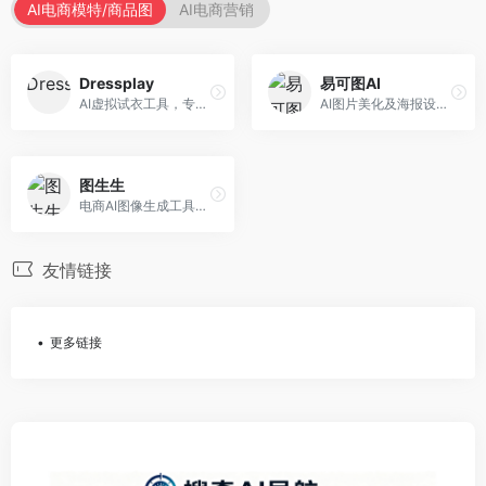
AI电商模特/商品图
AI电商营销
Dressplay
易可图AI
AI虚拟试衣工具，专注于服装电商体验。面向服装电商，提供虚拟试穿、尺码推荐、穿搭建议等服务，试衣体验真实。
AI图片美化及海报设计平台，专注于电商视觉设计。面向电商卖家，提供图片美化、海报设计、营销素材等服务，设计效率高。
图生生
电商AI图像生成工具，专注于商品图创作。面向电商卖家，提供商品图生成、背景替换、批量处理等服务，商品图质量高。
友情链接
更多链接