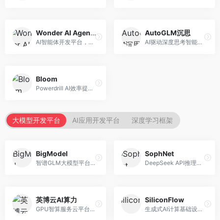
Wonder AI Agents
AutoGLM沉思
AI智能体开发平台，专注于低代码智能体创建。面向开发者，提供可视化开发、模板库、部署服务等功能，开发门槛低。
AI驱动深度思考智能体，专注于复杂推理任务。面向高级用户，提供深度分析、逻辑推理、决策支持等服务，推理能力强。
Bloom
Powerdrill AI效率提升平台，专注于企业智能化。面向企业用户，提供智能体创建、流程自动化、数据分析等服务，企业效率提升显著。
大模型开发平台
AI应用开发平台
深度学习框架
BigModel
SophNet
智谱GLM大模型平台，提供API调用与模型服务。面向开发者和企业用户，提供GLM系列模型API、微调服务、应用开发工具等，开源生态完善。
DeepSeek API推理平台，专注于DeepSeek模型服务。面向开发者，提供DeepSeek模型API、高性能推理、低成本服务，推理效率高。
英博云AI算力
SiliconFlow
GPU智算服务云平台，专注于AI算力租赁。面向AI研究者和企业，提供GPU租赁、模型训练、推理服务等，算力资源丰富。
生成式AI计算基础设施平台，专注于模型推理服务。面向开发者和企业，提供多模型API、高性能推理、成本优化等服务，推理性价比高。