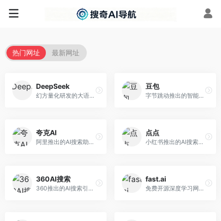
热门网址
最新网址
DeepSeek
豆包
幻方量化研发的大语言模型平台，专注于深度推理和代码生成能力。面向开发者、研究人员和技术爱好者，提供强大的逻辑推理和数学计算功能，开源生态完善，API接口友好。
字节跳动推出的智能对话助手平台，提供文本创作、知识问答、英语学习等多种AI服务。面向普通用户和内容创作者，支持多轮对话和文件解析，免费使用，响应速度快，中文理解能力强。
夸克AI
点点
阿里推出的AI搜索助手，整合搜索与AI功能。面向年轻用户，提供智能搜索、文档处理、学习辅助等服务，与夸克生态深度整合。
小红书推出的AI搜索应用，专注于生活方式内容搜索。面向小红书用户，提供生活攻略、消费决策、内容推荐等服务，生活方式内容丰富。
360AI搜索
fast.ai
360推出的AI搜索引擎，专注于安全智能搜索。面向普通用户，提供智能问答、网页搜索、内容整理等服务，安全防护能力强。
免费开源深度学习网站，专注于实用AI教学。面向开发者，提供免费深度学习课程、实战项目、代码库等资源，学习门槛低。