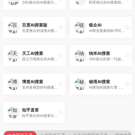
360推出的AI搜索引擎，专注于安全智能搜索。面向普通用户，提供智能问答、网页搜索、内容整理等服务，安全防护能力强。
阿里推出的AI搜索助手，专注于智能信息获取。面向普通用户，提供智能搜索、内容整理、知识问答等服务，与阿里生态深度整合。
百度AI探索版
链企AI
百度推出的深度AI搜索引擎，整合百度知识图谱。面向中文用户，提供智能问答、知识探索、内容生成等服务，知识覆盖面广。
AI商业搜索和标书写作工具，专注于企业服务场景。面向企业用户，提供商业信息搜索、标书生成、企业分析等服务，商业信息专业。
天工AI搜索
纳米AI搜索
昆仑万维推出的AI搜索引擎，整合大模型与搜索能力。面向普通用户，提供智能问答、深度搜索、内容整理等服务，中文搜索体验好。
360推出的新一代超级AI搜索，深度整合360搜索资源。面向普通用户，提供智能问答、多模态搜索、内容生成等服务，安全可靠。
博查AI搜索
秘塔AI搜索
支持多模型的AI搜索引擎，整合多种大模型能力。面向AI爱好者，提供多模型搜索、答案对比、深度分析等服务，模型选择灵活。
AI驱动的搜索引擎，专注于无广告直达结果。面向研究者和信息获取需求者，提供深度搜索、来源标注、答案整理等服务，搜索结果干净准确，信息可信度高。
知乎直答
知乎推出的AI搜索引擎，专注于知识问答场景。面向知识获取者，提供知乎内容搜索、智能问答、知识整理等服务，专业知识丰富。