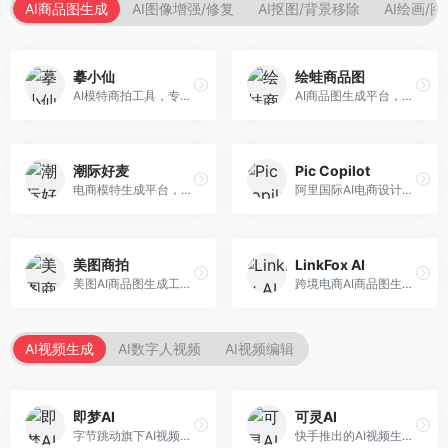
AI商品图生成
AI图像增强/修复
AI抠图/背景移除
AI绘画/
摹小仙
绘蛙商品图
AI模特商拍工具，专注于服装电商。面向服装电商卖家，提供虚拟模特试穿、商品展示图生成等服务，模特形象多样，拍摄成本低。
AI商品图生成平台，支持模特换装和场景生成。面向电商卖家，提供商品上身效果展示、场景化商品图生成等服务，电商营销效果显著。
潮际好麦
Pic Copilot
电商模特生成平台，支持AI虚拟模特创作。面向服装和配饰电商，提供模特试穿、商品展示、营销素材生成等服务，模特形象可定制。
阿里国际AI电商设计工具，专注于跨境电商。面向跨境电商卖家，提供商品图优化、营销海报生成、多语言适配等服务，海外市场适配性强。
美图商拍
LinkFox AI
美图AI商品图生成工具，整合美图生态。面向电商卖家，提供商品图美化、模特替换、场景生成等服务，移动端操作便捷。
跨境电商AI商品图生成工具。面向跨境电商卖家，支持多语言商品图生成、模特替换、场景优化等服务，适配海外电商平台需求。
AI视频生成
AI数字人视频
AI视频编辑
即梦AI
可灵AI
字节跳动旗下AI视频创作平台，支持多模态内容生成。面向内容创作者和营销人员，提供文生视频、图生视频、智能剪辑等功能，中文理解能力强，创作效率高。
快手推出的AI视频生成平台，支持文生视频和图生视频，可生成长达2分钟的高质量视频内容。面向短视频创作者和营销人员，操作简便，生成效果逼真，适合商业推广和创意表达。