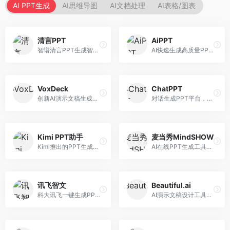
AI PPT生成
AI思维导图
AI文档处理
AI表格/图表
清言PPT
AiPPT
智谱清言PPT生成智能体，基于GLM大模型。面向智谱用户，支持对话生成PPT、内容优化等服务，与智谱生态深度整合。
AI快速生成高质量PPT平台，支持主题定制。面向职场人士和学生，提供一键生成、模板选择、内容优化等服务，PPT制作速度快，设计质量高。
VoxDeck
ChatPPT
创新AI演示文稿生成工具，支持语音交互创作。面向职场人士，支持语音输入、PPT生成、内容优化等功能，语音创作体验便捷。
对话生成PPT平台，支持自然语言交互创作。面向职场人士和教育工作者，通过对话方式完成PPT制作，交互体验友好，创作过程直观。
Kimi PPT助手
麦当秀MindSHOW
Kimi推出的PPT生成智能体，整合长文本处理能力。面向职场人士和学生，支持文档解析、PPT生成、内容优化等服务，与Kimi生态深度整合。
AI在线PPT生成工具，支持思维导图转PPT。面向职场人士，提供思维导图导入、PPT生成、模板选择等服务，思维导图转PPT效率高。
讯飞智文
Beautiful.ai
科大讯飞一键生成PPT和Word工具，整合语音技术。面向职场人士，支持语音输入、文档生成、格式调整等功能，办公效率显著提升。
AI演示文稿设计工具，专注于自动化设计排版。面向职场人士，提供智能排版、模板选择、设计优化等服务，设计美观度高。