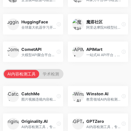
HuggingFace
魔搭社区
全球最大机器学习开源社区，整合模型库与开发工具。面向AI研究者和开发者，提供开源模型、数据集、开发工具等资源，开源生态最完善。
阿里达摩院AI模型社区，专注于中文AI生态。面向中文开发者，提供开源模型、数据集、开发工具等资源，中文模型丰富。
CometAPI
APIMart
大模型API聚合平台，整合多种AI模型服务。面向开发者，提供统一接口、模型切换、监控分析等服务，API管理便捷。
一站式AI API平台，整合多种AI服务。面向开发者，提供模型API、图像处理、语音识别等服务，API种类丰富。
AI内容检测工具
学术检测
CatchMe
Winston AI
图片视频违规内容检测平台，专注于视觉内容安全。面向内容平台，提供图片审核、视频审核、直播监控等服务，视觉检测专业。
教育领域AI内容检测平台，专注于学术诚信。面向教育机构，提供AI内容检测、抄袭检测、报告生成等服务，教育适配性强。
Originality.AI
GPTZero
AI内容检测工具，专注于内容原创性验证。面向内容创作者和出版商，提供AI检测、抄袭检测、批量分析等服务，检测精度高。
AI内容检测工具，专注于AI生成文本识别。面向教育工作者和出版商，提供文本检测、批量分析、API接口等服务，检测准确率高。