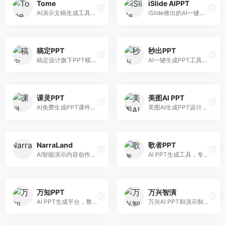
Tome
iSlide AIPPT
AI演示文稿生成工具，专注于故事化演示创作。面向创业者和营销人员，提供故事叙述、视觉设计、内容生成等服务，演示文稿叙事性强。
iSlide推出的AI一键设计精美PPT工具。面向PPT设计用户，提供模板库、内容生成、设计优化等服务，与iSlide插件深度整合。
稿定PPT
秒出PPT
稿定设计旗下PPT模板资源库，整合AI生成功能。面向设计师和职场人士，提供海量PPT模板、AI内容生成等服务，模板质量高。
AI一键生成PPT工具，专注于快速演示文稿制作。面向职场人士，支持主题输入、内容生成、模板套用等功能，PPT生成速度快，适合紧急制作场景。
课灵PPT
美图AI PPT
AI免费生成PPT课件平台，专注于教育场景。面向教师和教育工作者，提供课件生成、教学设计、模板选择等服务，教育适配性强。
美图AI生成PPT设计工具，整合图像处理能力。面向设计师和职场人士，提供PPT生成、图片美化、设计优化等服务，视觉设计美观。
NarraLand
歌者PPT
AI智能演示内容创作平台，专注于叙事演示。面向内容创作者，提供故事创作、演示生成、动画设计等服务，演示内容生动有趣。
AI PPT生成工具，专注于演示文稿智能创作。面向职场人士，支持主题输入、内容生成、设计美化等功能，PPT制作效率高。
万知PPT
万兴智演
AI PPT生成平台，整合知识库与创作功能。面向职场人士，支持内容检索、PPT生成、设计优化等服务，知识整合能力强。
万兴AI PPT和演示制作软件，整合视频演示功能。面向职场人士和教育工作者，提供PPT生成、演示录制、视频制作等服务，演示功能完善。