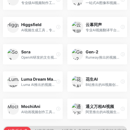
专业级AI视频制作工具，支持视频生成与编辑。面向影视制作人和创意工作者，提供文生视频、视频编辑、绿幕抠像等专业功能，视频处理能力强，适合专业创作场景。
一站式AI图像和视频创作平台，整合多种生成工具。面向内容创作者，提供文生图、文生视频、视频编辑等服务，创作工具全面，一站式体验便捷。
Higgsfield
云幕同声
AI视频生成工具，专注于高质量视频内容创作。面向视频创作者和营销人员，支持文生视频、视频编辑等功能，视频效果逼真，适合商业应用。
专业AI视频翻译平台，支持视频多语言配音和字幕生成。面向跨境电商和内容出海从业者，提供视频翻译、配音、字幕生成等服务，多语言支持完善。
Sora
Gen-2
OpenAI研发的文生视频大模型，可根据文字描述生成长达60秒的高清视频。面向影视创作者、广告从业者和内容生产者，视频连贯性强，物理世界理解准确，代表了AI视频生成的最高水平。
Runway推出的视频生成模型，专注于文生视频和视频风格转换。面向影视制作人和创意工作者，支持文本到视频、图像到视频等多种生成模式，视频质量专业级。
Luma Dream Machine
花生AI
Luma AI推出的视频生成工具，专注于高质量视频创作。面向影视创作者和内容生产者，支持文生视频、图生视频，视频质量高，物理运动流畅自然。
B站推出的AI视频创作工具，专注于短视频内容生成。面向B站创作者，支持视频生成、视频编辑等功能，与B站平台深度整合，创作效率高。
MochiAni
通义万相AI视频
AI动画视频创作工具，专注于动画内容生成。面向动画创作者和二次元内容生产者，支持动画风格视频生成，动画效果流畅，适合动漫内容创作。
阿里推出的AI视频生成服务，整合图像与视频创作能力。面向电商和营销从业者，支持商品视频生成、营销视频制作等服务，商业应用场景丰富。