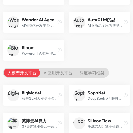
Wonder AI Agents
AutoGLM沉思
AI智能体开发平台，专注于低代码智能体创建。面向开发者，提供可视化开发、模板库、部署服务等功能，开发门槛低。
AI驱动深度思考智能体，专注于复杂推理任务。面向高级用户，提供深度分析、逻辑推理、决策支持等服务，推理能力强。
Bloom
Powerdrill AI效率提升平台，专注于企业智能化。面向企业用户，提供智能体创建、流程自动化、数据分析等服务，企业效率提升显著。
大模型开发平台
AI应用开发平台
深度学习框架
BigModel
SophNet
智谱GLM大模型平台，提供API调用与模型服务。面向开发者和企业用户，提供GLM系列模型API、微调服务、应用开发工具等，开源生态完善。
DeepSeek API推理平台，专注于DeepSeek模型服务。面向开发者，提供DeepSeek模型API、高性能推理、低成本服务，推理效率高。
英博云AI算力
SiliconFlow
GPU智算服务云平台，专注于AI算力租赁。面向AI研究者和企业，提供GPU租赁、模型训练、推理服务等，算力资源丰富。
生成式AI计算基础设施平台，专注于模型推理服务。面向开发者和企业，提供多模型API、高性能推理、成本优化等服务，推理性价比高。