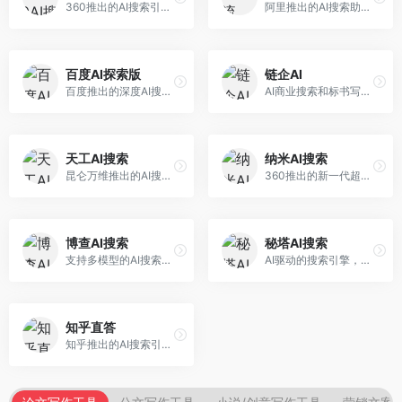
360推出的AI搜索引擎，专注于安全智能搜索。面向普通用户，提供智能问答、网页搜索、内容整理等服务，安全防护能力强。
阿里推出的AI搜索助手，专注于智能信息获取。面向普通用户，提供智能搜索、内容整理、知识问答等服务，与阿里生态深度整合。
百度AI探索版
链企AI
百度推出的深度AI搜索引擎，整合百度知识图谱。面向中文用户，提供智能问答、知识探索、内容生成等服务，知识覆盖面广。
AI商业搜索和标书写作工具，专注于企业服务场景。面向企业用户，提供商业信息搜索、标书生成、企业分析等服务，商业信息专业。
天工AI搜索
纳米AI搜索
昆仑万维推出的AI搜索引擎，整合大模型与搜索能力。面向普通用户，提供智能问答、深度搜索、内容整理等服务，中文搜索体验好。
360推出的新一代超级AI搜索，深度整合360搜索资源。面向普通用户，提供智能问答、多模态搜索、内容生成等服务，安全可靠。
博查AI搜索
秘塔AI搜索
支持多模型的AI搜索引擎，整合多种大模型能力。面向AI爱好者，提供多模型搜索、答案对比、深度分析等服务，模型选择灵活。
AI驱动的搜索引擎，专注于无广告直达结果。面向研究者和信息获取需求者，提供深度搜索、来源标注、答案整理等服务，搜索结果干净准确，信息可信度高。
知乎直答
知乎推出的AI搜索引擎，专注于知识问答场景。面向知识获取者，提供知乎内容搜索、智能问答、知识整理等服务，专业知识丰富。