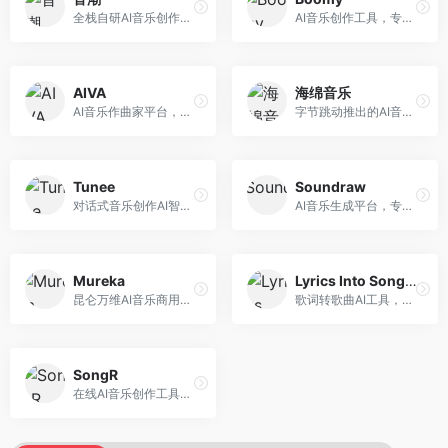
全栈自研AI音乐创作平台，支持从创作到发布的完整流程。面向独立音乐人和音乐工作室，提供作词作曲、编曲混音、音乐发布等服务，创作工具专业。
AI音乐创作工具，专注于快速音乐生成与发布。面向音乐爱好者和业余创作者，支持一键生成原创音乐，可直接发布到音乐平台，创作门槛低。
AIVA
海绵音乐
AI音乐作曲家平台，专注于古典和影视配乐创作。面向影视制作人和游戏开发者，提供原创音乐生成、配乐定制等服务，音乐风格专业，适合影视游戏配乐。
字节跳动推出的AI音乐创作平台，支持多风格音乐生成。面向内容创作者和音乐爱好者，提供歌词创作、旋律生成、编曲制作等服务，创作效率高，适合短视频配乐。
Tunee
Soundraw
对话式音乐创作AI智能体，支持自然语言交互创作。面向音乐爱好者，通过对话方式完成音乐创作，交互体验友好，创作过程直观。
AI音乐生成平台，专注于免版税音乐创作。面向视频创作者和内容制作者，提供背景音乐生成、音乐定制等服务，音乐版权清晰，适合视频配乐场景。
Mureka
Lyrics Into Song AI
昆仑万维AI音乐商用创作平台，专注于商业音乐授权。面向企业和商业用户，提供版权音乐生成、商用授权等服务，音乐版权清晰，商业应用安全。
歌词转歌曲AI工具，支持将歌词转化为完整歌曲。面向歌词创作者和音乐爱好者，提供歌词谱曲、编曲制作等服务，歌词音乐化效率高。
SongR
在线AI音乐创作工具，支持歌词与旋律一体化生成。面向内容创作者和音乐爱好者，提供歌词创作、旋律生成、音乐制作等服务，操作简便，创作速度快。