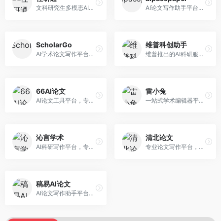
文科研究生多模态AI学术写作平台。面向文科研究生和社科研究者，提供文献综述、理论分析、定性研究辅助等服务，文科研究方法论支持完善。
AI论文写作助手平台，提供智能化的学术写作支持。面向大学生和研究人员，支持多种学科论文生成，提供参考文献管理和格式规范服务，写作效率高。
ScholarGo
维普科创助手
AI学术论文写作平台，专注于理工科领域的逻辑构建。面向理工科研究生和科研工作者，提供公式编辑、数据分析、论文结构优化等服务，理工科写作逻辑严谨。
维普推出的AI科研服务平台，整合学术资源与智能写作。面向科研人员和高校师生，提供文献检索、论文写作、查重检测等一站式服务，学术资源权威可靠。
66AI论文
雷小兔
AI论文工具平台，专注于高质量低查重论文生成。面向大学生和研究生，提供论文写作、降重修改等服务，生成内容原创度高，查重率低。
一站式学术编辑器平台，覆盖论文写作全流程。面向高校学生和科研人员，提供选题分析、文献检索、论文生成、查重降重等服务，操作流程清晰，学术写作效率显著提升。
沁言学术
清北论文
AI科研写作平台，专注于学术研究辅助。面向研究生和科研工作者，提供文献分析、研究方法指导、论文撰写等服务，学术资源丰富，研究支持全面。
专业论文写作平台，依托高校学术资源。面向本科生和研究生，提供论文指导、写作辅助、查重检测等服务，学术规范性强，适合追求高质量论文的用户。
稿易AI论文
AI论文写作助手平台，提供智能化学术写作支持。面向高校学生，支持多种论文类型生成，提供参考文献管理和格式规范服务，操作流程简单。