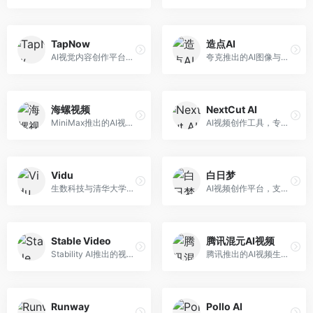
TapNow
造点AI
AI视觉内容创作平台，整合图像与视频生成能力。面向内容创作者，提供文生图、文生视频、智能编辑等服务，创作工具丰富，一站式体验便捷。
夸克推出的AI图像与视频创作平台。面向普通用户和内容创作者，提供文生图、文生视频等功能，操作简便，与夸克生态深度整合。
海螺视频
NextCut AI
MiniMax推出的AI视频生成工具，支持高质量视频创作。面向内容创作者，提供文生视频、视频编辑等功能，生成速度快，视频效果自然流畅。
AI视频创作工具，专注于智能剪辑和视频生成。面向视频创作者，提供智能剪辑、视频生成、特效添加等功能，剪辑效率高，适合快节奏内容生产。
Vidu
白日梦
生数科技与清华大学联合研发的AI视频生成大模型。面向视频创作者和内容生产者，支持文生视频、图生视频，视频质量高，物理运动理解准确，国产视频生成领先工具。
AI视频创作平台，支持生成长达50分钟的长视频内容。面向长视频创作者和内容生产者，支持故事视频生成、视频编辑等功能，适合叙事性内容创作。
Stable Video
腾讯混元AI视频
Stability AI推出的视频生成模型，开源可部署。面向开发者和专业创作者，支持视频生成、视频编辑等功能，开源生态完善，定制化程度高。
腾讯推出的AI视频生成工具，基于混元大模型。面向腾讯生态用户和内容创作者，支持文生视频、视频编辑等功能，与腾讯产品生态深度整合。
Runway
Pollo AI