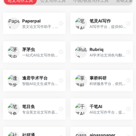
论文写作工具
公文写作工具
小说/创意写作工具
营销文案
Paperpal
笔灵AI写作
英文论文写作助手，专注于学术英语润色。面向需要发表国际期刊的研究者，提供语法检查、学术表达优化、格式规范等服务，英语表达地道专业。
AI写作平台，提供600+写作模板。面向学生、职场人士和内容创作者，支持论文、公文、营销文案等多种文体，模板丰富，一键生成，写作效率大幅提升。
茅茅虫
Rubriq
一站式AI论文写作助手，覆盖学术写作全场景。面向高校学生和科研人员，提供开题报告、文献综述、论文正文等写作服务，支持多学科多类型论文，操作简便。
AI学术论文润色与翻译平台。面向国际期刊投稿者，提供论文润色、翻译、格式调整等服务，支持多语言，学术表达专业规范。
逢君学术平台
掌桥科研
智能AI论文生成平台，支持查重检测。面向高校学生和研究人员，提供论文选题、内容生成、查重修改等一站式服务，学术写作流程完整。
科研服务平台，依托3亿+真实文献数据库。面向学术研究者和学生，提供文献检索、论文写作、科研数据分析等服务，文献资源丰富，学术支持专业。
笔目鱼
千笔AI
专业英文论文写作器，支持学术论文全流程。面向留学生和国际期刊投稿者，提供英文论文撰写、润色、格式调整等服务，学术英语表达规范。
AI论文写作平台，提供无限改稿服务。面向高校学生和学术研究者，支持论文选题、大纲生成、内容撰写、查重修改等全流程服务，改稿次数不限，服务质量有保障。
社研通
aipasspaper