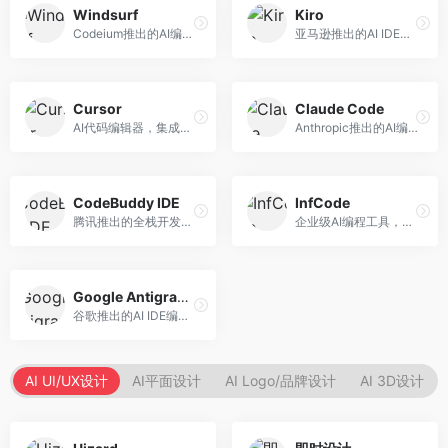
Windsurf
Kiro
Codeium推出的AI编程工具，专注于代码智能辅助。面向开发者，提供代码补全、代码生成、代码解释等服务，多语言支持完善。
亚马逊推出的AI IDE，深度整合AWS云服务。面向AWS开发者，提供代码生成、云服务集成、部署自动化等服务，与AWS生态无缝衔接。
Cursor
Claude Code
AI代码编辑器，集成GPT-4模型，专注于智能编程辅助。面向开发者，提供代码生成、代码解释、错误修复等服务，编程体验流畅，开发效率高。
Anthropic推出的AI编程工具，基于Claude模型。面向开发者，提供代码生成、代码审查、调试辅助等服务，代码质量高，推理能力强。
CodeBuddy IDE
InfCode
腾讯推出的全栈开发AI IDE，整合腾讯云服务。面向开发者，提供代码生成、调试辅助、部署服务等功能，与腾讯云生态深度整合。
企业级AI编程工具，专注于团队协作开发。面向企业开发团队，提供代码生成、代码审查、团队协作等服务，企业级功能完善。
Google Antigravity
谷歌推出的AI IDE编程智能体，整合Google Cloud服务。面向谷歌生态开发者，提供智能编程辅助、云服务集成等功能。
AI UI/UX设计
AI平面设计
AI Logo/品牌设计
AI 3D设计