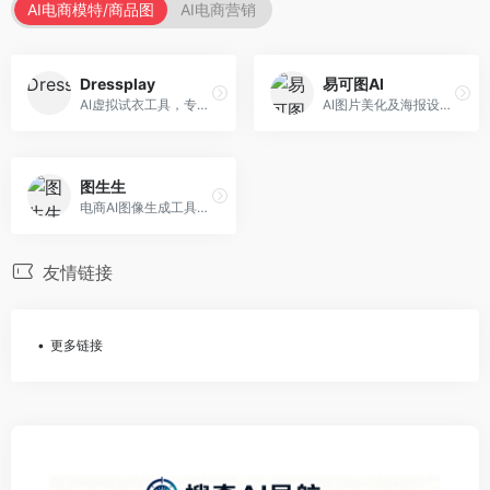
AI电商模特/商品图
AI电商营销
Dressplay
易可图AI
AI虚拟试衣工具，专注于服装电商体验。面向服装电商，提供虚拟试穿、尺码推荐、穿搭建议等服务，试衣体验真实。
AI图片美化及海报设计平台，专注于电商视觉设计。面向电商卖家，提供图片美化、海报设计、营销素材等服务，设计效率高。
图生生
电商AI图像生成工具，专注于商品图创作。面向电商卖家，提供商品图生成、背景替换、批量处理等服务，商品图质量高。
友情链接
更多链接