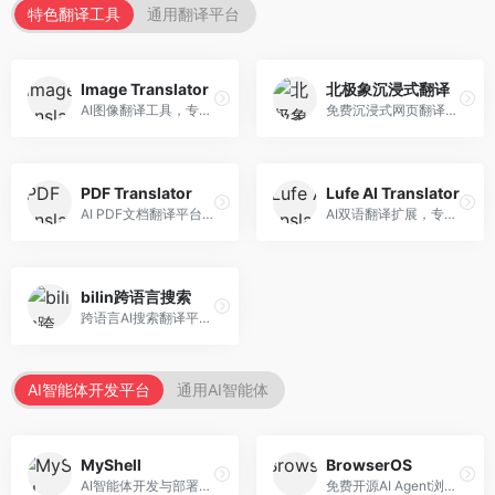
特色翻译工具
通用翻译平台
Image Translator
北极象沉浸式翻译
AI图像翻译工具，专注于图片文字翻译。面向设计师和电商从业者，提供图片文字识别、翻译、替换等服务，图像翻译效果好。
免费沉浸式网页翻译工具，专注于阅读体验。面向普通用户，提供网页双语翻译、文档翻译等服务，免费使用，翻译质量高。
PDF Translator
Lufe AI Translator
AI PDF文档翻译平台，专注于文档本地化。面向商务人士，提供PDF翻译、格式保留、批量处理等服务，文档翻译专业。
AI双语翻译扩展，专注于浏览器翻译场景。面向外语内容阅读者，提供网页双语翻译、划词翻译等服务，浏览器集成便捷。
bilin跨语言搜索
跨语言AI搜索翻译平台，专注于信息获取。面向研究者和内容创作者，提供跨语言搜索、内容翻译、信息整合等服务，跨语言检索能力强。
AI智能体开发平台
通用AI智能体
MyShell
BrowserOS
AI智能体开发与部署平台，专注于语音交互智能体。面向开发者，提供语音智能体创建、部署服务、社区分享等功能，语音交互能力强。
免费开源AI Agent浏览器，专注于浏览器自动化。面向开发者，提供浏览器控制、任务自动化、API接口等服务，开源免费。