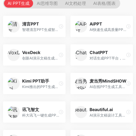
AI PPT生成
AI思维导图
AI文档处理
AI表格/图表
清言PPT
AiPPT
智谱清言PPT生成智能体，基于GLM大模型。面向智谱用户，支持对话生成PPT、内容优化等服务，与智谱生态深度整合。
AI快速生成高质量PPT平台，支持主题定制。面向职场人士和学生，提供一键生成、模板选择、内容优化等服务，PPT制作速度快，设计质量高。
VoxDeck
ChatPPT
创新AI演示文稿生成工具，支持语音交互创作。面向职场人士，支持语音输入、PPT生成、内容优化等功能，语音创作体验便捷。
对话生成PPT平台，支持自然语言交互创作。面向职场人士和教育工作者，通过对话方式完成PPT制作，交互体验友好，创作过程直观。
Kimi PPT助手
麦当秀MindSHOW
Kimi推出的PPT生成智能体，整合长文本处理能力。面向职场人士和学生，支持文档解析、PPT生成、内容优化等服务，与Kimi生态深度整合。
AI在线PPT生成工具，支持思维导图转PPT。面向职场人士，提供思维导图导入、PPT生成、模板选择等服务，思维导图转PPT效率高。
讯飞智文
Beautiful.ai
科大讯飞一键生成PPT和Word工具，整合语音技术。面向职场人士，支持语音输入、文档生成、格式调整等功能，办公效率显著提升。
AI演示文稿设计工具，专注于自动化设计排版。面向职场人士，提供智能排版、模板选择、设计优化等服务，设计美观度高。