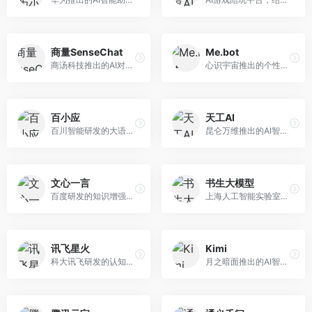
商量SenseChat
Me.bot
商汤科技推出的AI对话平台，结合计算机视觉和自然语言处理技术。面向企业用户和开发者，支持多模态交互，视觉理解能力强，适合智能客服和内容创作场景。
心识宇宙推出的个性化AI伴侣，专注于情感交互和个人助理服务。面向个人用户，支持日程管理、情感陪伴、知识问答等功能，交互体验人性化。
百小应
天工AI
百川智能研发的大语言模型助手，专注于中文理解和生成。面向中文用户，提供知识问答、文本创作、代码辅助等服务，模型参数规模大，中文表达流畅自然。
昆仑万维推出的AI智能助手，集成搜索、对话、创作等多种能力。面向普通用户和内容创作者，支持联网搜索、文本生成、图像理解等功能，响应速度快，免费使用。
文心一言
书生大模型
百度研发的知识增强大语言模型，深度融合百度知识图谱和搜索能力。面向中文用户，提供知识问答、文本创作、逻辑推理等服务，中文语境理解准确，知识覆盖面广。
上海人工智能实验室研发的开源大模型系列，支持多尺度和多模态。面向研究机构和开发者，开源生态完善，学术研究背景深厚，适合科研和定制开发。
讯飞星火
Kimi
科大讯飞研发的认知智能大模型，深度融合语音识别和自然语言处理技术。面向企业用户和教育领域，提供语音交互、文档处理、代码生成等服务，中文语音识别准确率高。
月之暗面推出的AI智能助手，核心优势在于超长文本处理能力，支持20万字以上文档分析。面向学术研究者、职场人士和内容创作者，提供文档解读、PPT生成、联网搜索等综合服务。