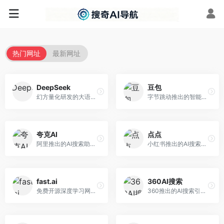
热门网址
最新网址
DeepSeek
豆包
幻方量化研发的大语言模型平台，专注于深度推理和代码生成能力。面向开发者、研究人员和技术爱好者，提供强大的逻辑推理和数学计算功能，开源生态完善，API接口友好。
字节跳动推出的智能对话助手平台，提供文本创作、知识问答、英语学习等多种AI服务。面向普通用户和内容创作者，支持多轮对话和文件解析，免费使用，响应速度快，中文理解能力强。
夸克AI
点点
阿里推出的AI搜索助手，整合搜索与AI功能。面向年轻用户，提供智能搜索、文档处理、学习辅助等服务，与夸克生态深度整合。
小红书推出的AI搜索应用，专注于生活方式内容搜索。面向小红书用户，提供生活攻略、消费决策、内容推荐等服务，生活方式内容丰富。
fast.ai
360AI搜索
免费开源深度学习网站，专注于实用AI教学。面向开发者，提供免费深度学习课程、实战项目、代码库等资源，学习门槛低。
360推出的AI搜索引擎，专注于安全智能搜索。面向普通用户，提供智能问答、网页搜索、内容整理等服务，安全防护能力强。