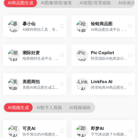
AI商品图生成
AI图像增强/修复
AI抠图/背景移除
AI绘画/
摹小仙
绘蛙商品图
AI模特商拍工具，专注于服装电商。面向服装电商卖家，提供虚拟模特试穿、商品展示图生成等服务，模特形象多样，拍摄成本低。
AI商品图生成平台，支持模特换装和场景生成。面向电商卖家，提供商品上身效果展示、场景化商品图生成等服务，电商营销效果显著。
潮际好麦
Pic Copilot
电商模特生成平台，支持AI虚拟模特创作。面向服装和配饰电商，提供模特试穿、商品展示、营销素材生成等服务，模特形象可定制。
阿里国际AI电商设计工具，专注于跨境电商。面向跨境电商卖家，提供商品图优化、营销海报生成、多语言适配等服务，海外市场适配性强。
美图商拍
LinkFox AI
美图AI商品图生成工具，整合美图生态。面向电商卖家，提供商品图美化、模特替换、场景生成等服务，移动端操作便捷。
跨境电商AI商品图生成工具。面向跨境电商卖家，支持多语言商品图生成、模特替换、场景优化等服务，适配海外电商平台需求。
AI视频生成
AI数字人视频
AI视频编辑
可灵AI
即梦AI
快手推出的AI视频生成平台，支持文生视频和图生视频，可生成长达2分钟的高质量视频内容。面向短视频创作者和营销人员，操作简便，生成效果逼真，适合商业推广和创意表达。
字节跳动旗下AI视频创作平台，支持多模态内容生成。面向内容创作者和营销人员，提供文生视频、图生视频、智能剪辑等功能，中文理解能力强，创作效率高。