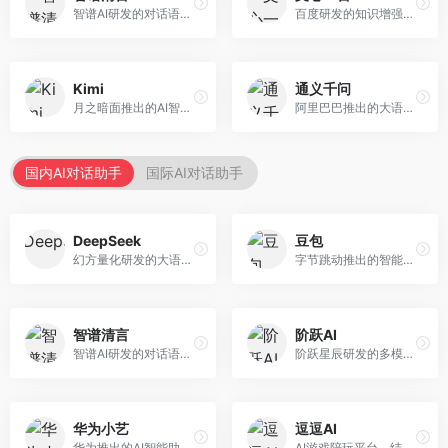
智谱AI研发的对话语言模型，支持中英双语交互。面向中文用户和开发者，提供知识问答、代码编写、文档解读等服务，开源生态完善，学术研究背景深厚。
百度研发的知识增强大语言模型，深度融合百度知识图谱和搜索能力。面向中文用户，提供知识问答、文本创作、逻辑推理等服务，中文语境理解准确，知识覆盖面广。
Kimi
通义千问
月之暗面推出的AI智能助手，核心优势在于超长文本处理能力，支持20万字以上文档分析。面向学术研究者、职场人士和内容创作者，提供文档解读、PPT生成、联网搜索等综合服务。
阿里巴巴推出的大语言模型平台，提供对话问答、文档处理、图像理解、代码编写等全方位AI服务。面向企业用户和个人开发者，集成阿里云生态，支持多模态交互，企业级安全保障。
国内AI对话助手
国际AI对话助手
DeepSeek
豆包
幻方量化研发的大语言模型平台，专注于深度推理和代码生成能力。面向开发者、研究人员和技术爱好者，提供强大的逻辑推理和数学计算功能，开源生态完善，API接口友好。
字节跳动推出的智能对话助手平台，提供文本创作、知识问答、英语学习等多种AI服务。面向普通用户和内容创作者，支持多轮对话和文件解析，免费使用，响应速度快，中文理解能力强。
智谱清言
阶跃AI
智谱AI研发的对话语言模型，支持中英双语交互。面向中文用户和开发者，提供知识问答、代码编写、文档解读等服务，开源生态完善，学术研究背景深厚。
阶跃星辰研发的多模态大模型平台，支持文本、图像、视频的综合理解与生成。面向创作者和企业客户，提供内容创作、智能分析等服务，多模态能力突出。
华为小艺
逗逗AI
华为推出的AI智能助手网页端，深度整合鸿蒙生态和华为云服务。面向华为设备用户，支持语音交互、智能问答、设备控制等功能，与华为硬件生态无缝衔接。
AI游戏陪玩平台，结合游戏理解和自然语言交互技术。面向游戏玩家，提供游戏攻略、陪玩互动、社交聊天等服务，游戏知识丰富，互动体验有趣。