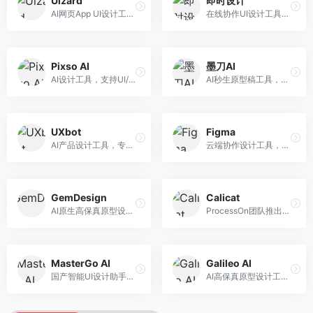
Uizard
即时设计
AI网页App UI设计工具，专注于快速界面生成。面向产品经理和设计师，提供线框图转UI、界面生成、设计优化等服务，设计速度快。
在线协作UI设计工具，整合AI设计功能。面向设计师和产品团队，提供界面设计、原型制作、设计资源库等服务，国产协作设计平台。
Pixso AI
墨刀AI
AI设计工具，支持UI/UX设计全流程。面向设计师和产品团队，提供界面生成、设计优化、协作评审等服务，国产替代方案，团队协作便捷。
AI秒生原型稿工具，专注于快速原型设计。面向产品经理和设计师，提供原型生成、交互设计、团队协作等服务，原型制作效率高。
UXbot
Figma
AI产品设计工具，专注于用户体验优化。面向UX设计师，提供用户研究、设计建议、可用性测试等服务，UX设计支持完善。
云端协作设计工具，整合AI设计辅助功能。面向UI/UX设计师和产品团队，提供界面设计、原型制作、团队协作等服务，协作功能强大，是UI设计领域的标杆产品。
GemDesign
Calicat
AI原生高保真原型设计工具，专注于智能设计生成。面向设计师，提供界面生成、设计优化、原型制作等服务，设计自动化程度高。
ProcessOn团队推出的产设研协作平台，整合设计与协作功能。面向产品团队，提供设计协作、文档管理、团队沟通等服务，产研协作便捷。
MasterGo AI
Galileo AI
国产智能UI设计助手，专注于界面设计自动化。面向UI设计师，提供界面生成、组件设计、设计系统构建等服务，中文用户适配性好。
AI高保真原型设计工具，专注于UI界面生成。面向设计师和产品团队，提供界面生成、交互设计、设计优化等服务，界面质量高。