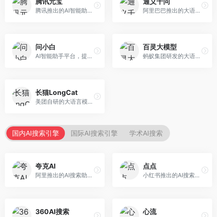
腾讯元宝
通义千问
腾讯推出的AI智能助手，整合微信生态和腾讯云服务。面向普通用户和企业客户，支持文档解析、图像理解、联网搜索等功能，与腾讯产品无缝衔接，办公协作便捷。
阿里巴巴推出的大语言模型平台，提供对话问答、文档处理、图像理解、代码编写等全方位AI服务。面向企业用户和个人开发者，集成阿里云生态，支持多模态交互，企业级安全保障。
问小白
百灵大模型
AI智能助手平台，提供知识问答、文本创作、文档处理等服务。面向普通用户和职场人士，操作简便，响应速度快，支持多场景应用。
蚂蚁集团研发的大语言模型平台，专注于金融科技和企业服务。面向金融机构和企业客户，提供智能客服、风险分析、文档处理等服务，金融场景理解深入。
长猫LongCat
美团自研的大语言模型对话平台，专注于本地生活服务场景。面向美团生态用户，提供智能推荐、服务问答等功能，本地生活知识覆盖全面。
国内AI搜索引擎
国际AI搜索引擎
学术AI搜索
夸克AI
点点
阿里推出的AI搜索助手，整合搜索与AI功能。面向年轻用户，提供智能搜索、文档处理、学习辅助等服务，与夸克生态深度整合。
小红书推出的AI搜索应用，专注于生活方式内容搜索。面向小红书用户，提供生活攻略、消费决策、内容推荐等服务，生活方式内容丰富。
360AI搜索
心流