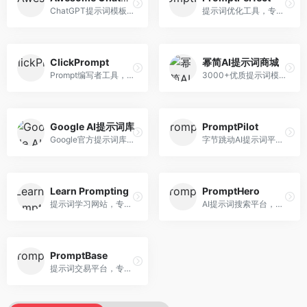
ChatGPT提示词模板库，专注于实用提示词收集。面向ChatGPT用户，提供提示词模板、使用场景、效果展示等资源，模板实用性强。
提示词优化工具，专注于提示词质量提升。面向AI用户，提供提示词优化、效果测试、版本对比等服务，提示词优化专业。
ClickPrompt
幂简AI提示词商城
Prompt编写者工具，专注于提示词创作辅助。面向提示词创作者，提供提示词编辑、测试、分享等服务，创作工具完善。
3000+优质提示词模板平台，专注于中文提示词。面向中文AI用户，提供提示词模板、分类检索、一键使用等服务，中文提示词丰富。
Google AI提示词库
PromptPilot
Google官方提示词库，专注于Gemini模型优化。面向开发者，提供官方提示词指南、最佳实践、示例代码等资源，权威性强。
字节跳动AI提示词平台，专注于提示词优化与管理。面向AI用户，提供提示词优化、效果测试、团队协作等服务，企业级功能完善。
Learn Prompting
PromptHero
提示词学习网站，专注于提示词工程教育。面向AI学习者，提供提示词教程、最佳实践、案例研究等资源，教学内容系统。
AI提示词搜索平台，整合多种AI工具提示词资源。面向AI创作者，提供提示词搜索、模板库、社区分享等服务，提示词资源丰富。
PromptBase
提示词交易平台，专注于高质量提示词买卖。面向AI创作者，提供提示词交易、模板购买、创作者收益等服务，提示词质量高。