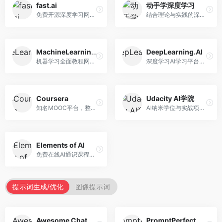
fast.ai
动手学深度学习
免费开源深度学习网站，专注于实用AI教学。面向开发者，提供免费深度学习课程、实战项目、代码库等资源，学习门槛低。
结合理论与实践的深度学习教材，专注于代码驱动学习。面向学生和开发者，提供深度学习理论、代码实现、练习题等资源，学习体验好。
MachineLearningMastery
DeepLearning.AI
机器学习全面教程网站，专注于实用技能教学。面向开发者，提供机器学习算法、Python实现、项目实战等教程，实用性强。
深度学习AI学习平台，由吴恩达创立。面向AI学习者，提供深度学习专项课程、AI新闻、技术社区等资源，课程质量权威。
Coursera
Udacity AI学院
知名MOOC平台，整合全球顶尖大学课程资源。面向学习者，提供AI、机器学习、深度学习等课程，证书认可度高，课程质量专业。
AI纳米学位与实战项目平台，专注于职业导向学习。面向AI从业者，提供机器学习、深度学习、计算机视觉等纳米学位，项目实战性强。
Elements of AI
免费在线AI通识课程，专注于AI基础知识普及。面向普通大众，提供AI概念、原理、应用等入门知识，语言通俗易懂。
提示词生成/优化
图像提示词
Awesome ChatGPT Prompts
PromptPerfect