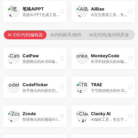
笔格AIPPT
AiBiao
高效AI PPT生成工具，专注于演示文稿智能创作。面向职场人士，支持主题输入、内容生成、设计美化等功能，PPT制作效率高。
AI文生图表工具，专注于数据可视化展示。面向数据分析师和职场人士，提供图表生成、数据可视化、PPT嵌入等服务，数据展示专业。
AI IDE/代码编辑器
AI代码助手/插件
AI无代码/低代码开发
CatPaw
MonkeyCode
美团推出的AI IDE编程工具，专注于本地开发生态。面向开发者，提供智能代码补全、代码生成、项目管理等服务，本地开发体验好。
长亭科技推出的AI编程助手，专注于安全开发。面向开发者，提供代码生成、安全检测、漏洞修复等服务，安全开发能力强。
CodeFlicker
TRAE
快手推出的AI原生IDE，专注于短视频相关开发。面向快手生态开发者，提供代码生成、调试辅助等服务，与快手开发生态深度整合。
字节跳动推出的AI IDE编程工具，深度集成大模型能力。面向开发者，提供智能代码补全、代码解释、重构优化等服务，编程效率显著提升。
Zcode
Clacky AI
智谱推出的轻量级AI IDE，基于GLM模型。面向开发者，提供智能代码补全、代码生成、错误检测等服务，中文编程支持好。
AI编程工具，专注于代码智能生成与优化。面向开发者，提供代码生成、代码重构、错误修复等服务，编程效率高。