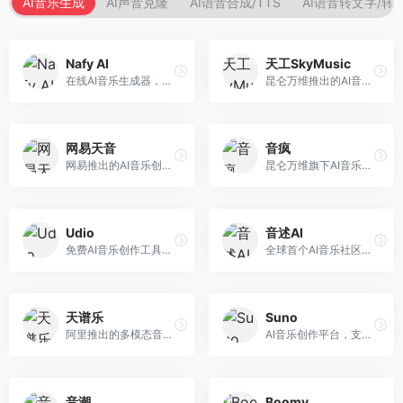
AI音乐生成
AI声音克隆
AI语音合成/TTS
AI语音转文字/转
Nafy AI
天工SkyMusic
在线AI音乐生成器，专注于快速音乐创作。面向内容创作者，支持多种风格音乐生成，操作简便，生成速度快，适合快速配乐需求。
昆仑万维推出的AI音乐创作平台，基于天工大模型。面向音乐创作者，支持歌词生成、旋律创作、音乐编曲等服务，中文音乐创作能力强。
网易天音
音疯
网易推出的AI音乐创作工具，支持作词、作曲与编曲。面向音乐爱好者和独立音乐人，提供歌词生成、旋律创作、编曲制作等服务，与网易云音乐生态深度整合。
昆仑万维旗下AI音乐创作平台，专注于音乐内容生成。面向音乐爱好者和内容创作者，提供多种风格音乐生成，操作简便，创作速度快。
Udio
音述AI
免费AI音乐创作工具，专注于高质量音乐生成。面向音乐创作者和内容制作者，支持多种音乐风格生成，音质专业，创作自由度高，适合专业音乐制作场景。
全球首个AI音乐社区平台，整合创作与分享功能。面向音乐创作者和爱好者，提供音乐创作、作品分享、社区交流等服务，社区氛围活跃。
天谱乐
Suno
阿里推出的多模态音乐生成平台，整合音频与文本理解能力。面向内容创作者，支持歌词生成、旋律创作、音乐编辑等服务，与阿里生态深度整合。
AI音乐创作平台，支持通过文字描述生成完整歌曲，包含歌词、旋律和人声。面向音乐爱好者、内容创作者和独立音乐人，操作门槛低，创作速度快，支持多种音乐风格，为音乐创作带来全新可能。
音潮
Boomy