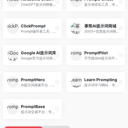
ChatGPT提示词模板库，专注于实用提示词收集。面向ChatGPT用户，提供提示词模板、使用场景、效果展示等资源，模板实用性强。
提示词优化工具，专注于提示词质量提升。面向AI用户，提供提示词优化、效果测试、版本对比等服务，提示词优化专业。
ClickPrompt
幂简AI提示词商城
Prompt编写者工具，专注于提示词创作辅助。面向提示词创作者，提供提示词编辑、测试、分享等服务，创作工具完善。
3000+优质提示词模板平台，专注于中文提示词。面向中文AI用户，提供提示词模板、分类检索、一键使用等服务，中文提示词丰富。
Google AI提示词库
PromptPilot
Google官方提示词库，专注于Gemini模型优化。面向开发者，提供官方提示词指南、最佳实践、示例代码等资源，权威性强。
字节跳动AI提示词平台，专注于提示词优化与管理。面向AI用户，提供提示词优化、效果测试、团队协作等服务，企业级功能完善。
PromptHero
Learn Prompting
AI提示词搜索平台，整合多种AI工具提示词资源。面向AI创作者，提供提示词搜索、模板库、社区分享等服务，提示词资源丰富。
提示词学习网站，专注于提示词工程教育。面向AI学习者，提供提示词教程、最佳实践、案例研究等资源，教学内容系统。
PromptBase
提示词交易平台，专注于高质量提示词买卖。面向AI创作者，提供提示词交易、模板购买、创作者收益等服务，提示词质量高。