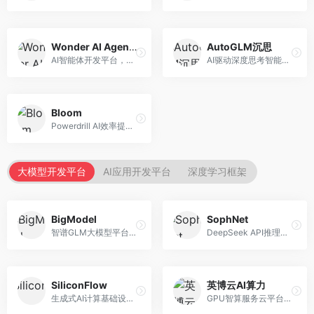
Wonder AI Agents
AutoGLM沉思
AI智能体开发平台，专注于低代码智能体创建。面向开发者，提供可视化开发、模板库、部署服务等功能，开发门槛低。
AI驱动深度思考智能体，专注于复杂推理任务。面向高级用户，提供深度分析、逻辑推理、决策支持等服务，推理能力强。
Bloom
Powerdrill AI效率提升平台，专注于企业智能化。面向企业用户，提供智能体创建、流程自动化、数据分析等服务，企业效率提升显著。
大模型开发平台
AI应用开发平台
深度学习框架
BigModel
SophNet
智谱GLM大模型平台，提供API调用与模型服务。面向开发者和企业用户，提供GLM系列模型API、微调服务、应用开发工具等，开源生态完善。
DeepSeek API推理平台，专注于DeepSeek模型服务。面向开发者，提供DeepSeek模型API、高性能推理、低成本服务，推理效率高。
SiliconFlow
英博云AI算力
生成式AI计算基础设施平台，专注于模型推理服务。面向开发者和企业，提供多模型API、高性能推理、成本优化等服务，推理性价比高。
GPU智算服务云平台，专注于AI算力租赁。面向AI研究者和企业，提供GPU租赁、模型训练、推理服务等，算力资源丰富。