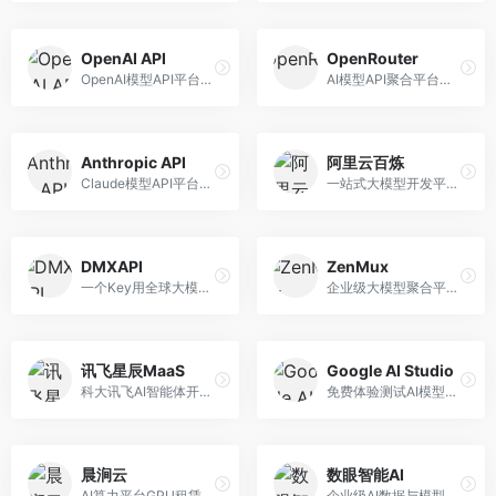
OpenAI API
OpenRouter
OpenAI模型API平台，提供GPT系列模型服务。面向开发者，提供模型API、微调服务、Assistants API等，是AI开发领域的基础设施。
AI模型API聚合平台，整合多种主流大模型。面向开发者，提供统一API接口、模型对比、成本优化等服务，模型选择灵活。
Anthropic API
阿里云百炼
Claude模型API平台，专注于安全可靠的AI服务。面向开发者，提供Claude系列模型API、安全特性、企业级服务等，API质量高。
一站式大模型开发平台，深度整合阿里云服务。面向企业开发者和AI团队，提供模型训练、微调、部署、应用开发等全流程服务，企业级功能完善。
DMXAPI
ZenMux
一个Key用全球大模型的聚合平台。面向开发者，提供多模型统一API、简化接入、成本控制等服务，接入便捷。
企业级大模型聚合平台，专注于企业AI服务。面向企业用户，提供多模型管理、安全合规、成本优化等服务，企业级功能完善。
讯飞星辰MaaS
Google AI Studio
科大讯飞AI智能体开发平台，专注于企业级模型服务。面向企业用户，提供模型调用、智能体创建、行业解决方案等服务，中文能力突出。
免费体验测试AI模型的平台，深度整合Google生态。面向开发者和研究者，提供Gemini模型体验、API密钥管理、提示词测试等服务，免费使用。
晨涧云
数眼智能AI
AI算力平台GPU租赁服务，专注于弹性算力。面向开发者和研究者，提供GPU租赁、弹性调度、成本优化等服务，算力灵活。
企业级AI数据与模型服务平台，专注于数据驱动AI。面向企业用户，提供数据管理、模型训练、部署服务等，数据治理能力强。