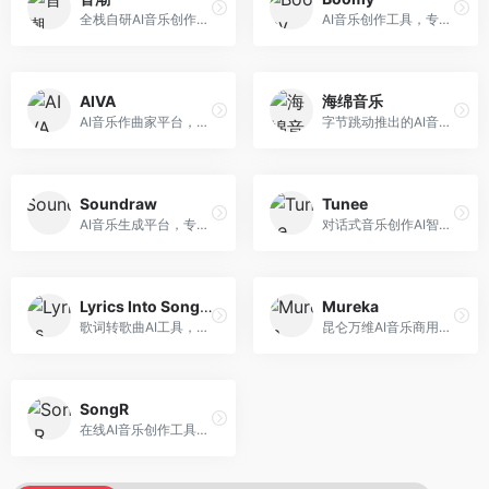
全栈自研AI音乐创作平台，支持从创作到发布的完整流程。面向独立音乐人和音乐工作室，提供作词作曲、编曲混音、音乐发布等服务，创作工具专业。
AI音乐创作工具，专注于快速音乐生成与发布。面向音乐爱好者和业余创作者，支持一键生成原创音乐，可直接发布到音乐平台，创作门槛低。
AIVA
海绵音乐
AI音乐作曲家平台，专注于古典和影视配乐创作。面向影视制作人和游戏开发者，提供原创音乐生成、配乐定制等服务，音乐风格专业，适合影视游戏配乐。
字节跳动推出的AI音乐创作平台，支持多风格音乐生成。面向内容创作者和音乐爱好者，提供歌词创作、旋律生成、编曲制作等服务，创作效率高，适合短视频配乐。
Soundraw
Tunee
AI音乐生成平台，专注于免版税音乐创作。面向视频创作者和内容制作者，提供背景音乐生成、音乐定制等服务，音乐版权清晰，适合视频配乐场景。
对话式音乐创作AI智能体，支持自然语言交互创作。面向音乐爱好者，通过对话方式完成音乐创作，交互体验友好，创作过程直观。
Lyrics Into Song AI
Mureka
歌词转歌曲AI工具，支持将歌词转化为完整歌曲。面向歌词创作者和音乐爱好者，提供歌词谱曲、编曲制作等服务，歌词音乐化效率高。
昆仑万维AI音乐商用创作平台，专注于商业音乐授权。面向企业和商业用户，提供版权音乐生成、商用授权等服务，音乐版权清晰，商业应用安全。
SongR
在线AI音乐创作工具，支持歌词与旋律一体化生成。面向内容创作者和音乐爱好者，提供歌词创作、旋律生成、音乐制作等服务，操作简便，创作速度快。