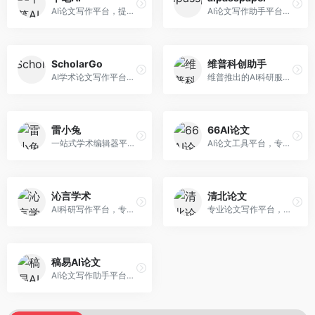
AI论文写作平台，提供无限改稿服务。面向高校学生和学术研究者，支持论文选题、大纲生成、内容撰写、查重修改等全流程服务，改稿次数不限，服务质量有保障。
AI论文写作助手平台，提供智能化的学术写作支持。面向大学生和研究人员，支持多种学科论文生成，提供参考文献管理和格式规范服务，写作效率高。
ScholarGo
维普科创助手
AI学术论文写作平台，专注于理工科领域的逻辑构建。面向理工科研究生和科研工作者，提供公式编辑、数据分析、论文结构优化等服务，理工科写作逻辑严谨。
维普推出的AI科研服务平台，整合学术资源与智能写作。面向科研人员和高校师生，提供文献检索、论文写作、查重检测等一站式服务，学术资源权威可靠。
雷小兔
66AI论文
一站式学术编辑器平台，覆盖论文写作全流程。面向高校学生和科研人员，提供选题分析、文献检索、论文生成、查重降重等服务，操作流程清晰，学术写作效率显著提升。
AI论文工具平台，专注于高质量低查重论文生成。面向大学生和研究生，提供论文写作、降重修改等服务，生成内容原创度高，查重率低。
沁言学术
清北论文
AI科研写作平台，专注于学术研究辅助。面向研究生和科研工作者，提供文献分析、研究方法指导、论文撰写等服务，学术资源丰富，研究支持全面。
专业论文写作平台，依托高校学术资源。面向本科生和研究生，提供论文指导、写作辅助、查重检测等服务，学术规范性强，适合追求高质量论文的用户。
稿易AI论文
AI论文写作助手平台，提供智能化学术写作支持。面向高校学生，支持多种论文类型生成，提供参考文献管理和格式规范服务，操作流程简单。