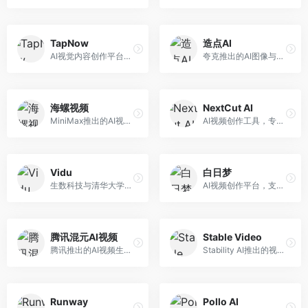
TapNow
造点AI
AI视觉内容创作平台，整合图像与视频生成能力。面向内容创作者，提供文生图、文生视频、智能编辑等服务，创作工具丰富，一站式体验便捷。
夸克推出的AI图像与视频创作平台。面向普通用户和内容创作者，提供文生图、文生视频等功能，操作简便，与夸克生态深度整合。
海螺视频
NextCut AI
MiniMax推出的AI视频生成工具，支持高质量视频创作。面向内容创作者，提供文生视频、视频编辑等功能，生成速度快，视频效果自然流畅。
AI视频创作工具，专注于智能剪辑和视频生成。面向视频创作者，提供智能剪辑、视频生成、特效添加等功能，剪辑效率高，适合快节奏内容生产。
Vidu
白日梦
生数科技与清华大学联合研发的AI视频生成大模型。面向视频创作者和内容生产者，支持文生视频、图生视频，视频质量高，物理运动理解准确，国产视频生成领先工具。
AI视频创作平台，支持生成长达50分钟的长视频内容。面向长视频创作者和内容生产者，支持故事视频生成、视频编辑等功能，适合叙事性内容创作。
腾讯混元AI视频
Stable Video
腾讯推出的AI视频生成工具，基于混元大模型。面向腾讯生态用户和内容创作者，支持文生视频、视频编辑等功能，与腾讯产品生态深度整合。
Stability AI推出的视频生成模型，开源可部署。面向开发者和专业创作者，支持视频生成、视频编辑等功能，开源生态完善，定制化程度高。
Runway
Pollo AI