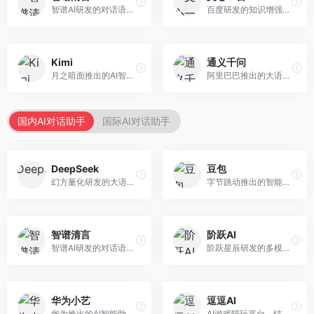
智谱AI研发的对话语言模型，支持中英双语交互。面向中文用户和开发者，提供知识问答、代码编写、文档解读等服务，开源生态完善，学术研究背景深厚。
百度研发的知识增强大语言模型，深度融合百度知识图谱和搜索能力。面向中文用户，提供知识问答、文本创作、逻辑推理等服务，中文语境理解准确，知识覆盖面广。
Kimi
通义千问
月之暗面推出的AI智能助手，核心优势在于超长文本处理能力，支持20万字以上文档分析。面向学术研究者、职场人士和内容创作者，提供文档解读、PPT生成、联网搜索等综合服务。
阿里巴巴推出的大语言模型平台，提供对话问答、文档处理、图像理解、代码编写等全方位AI服务。面向企业用户和个人开发者，集成阿里云生态，支持多模态交互，企业级安全保障。
国内AI对话助手
国际AI对话助手
DeepSeek
豆包
幻方量化研发的大语言模型平台，专注于深度推理和代码生成能力。面向开发者、研究人员和技术爱好者，提供强大的逻辑推理和数学计算功能，开源生态完善，API接口友好。
字节跳动推出的智能对话助手平台，提供文本创作、知识问答、英语学习等多种AI服务。面向普通用户和内容创作者，支持多轮对话和文件解析，免费使用，响应速度快，中文理解能力强。
智谱清言
阶跃AI
智谱AI研发的对话语言模型，支持中英双语交互。面向中文用户和开发者，提供知识问答、代码编写、文档解读等服务，开源生态完善，学术研究背景深厚。
阶跃星辰研发的多模态大模型平台，支持文本、图像、视频的综合理解与生成。面向创作者和企业客户，提供内容创作、智能分析等服务，多模态能力突出。
华为小艺
逗逗AI
华为推出的AI智能助手网页端，深度整合鸿蒙生态和华为云服务。面向华为设备用户，支持语音交互、智能问答、设备控制等功能，与华为硬件生态无缝衔接。
AI游戏陪玩平台，结合游戏理解和自然语言交互技术。面向游戏玩家，提供游戏攻略、陪玩互动、社交聊天等服务，游戏知识丰富，互动体验有趣。