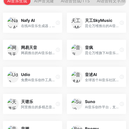
AI音乐生成
AI声音克隆
AI语音合成/TTS
AI语音转文字/转
Nafy AI
天工SkyMusic
在线AI音乐生成器，专注于快速音乐创作。面向内容创作者，支持多种风格音乐生成，操作简便，生成速度快，适合快速配乐需求。
昆仑万维推出的AI音乐创作平台，基于天工大模型。面向音乐创作者，支持歌词生成、旋律创作、音乐编曲等服务，中文音乐创作能力强。
网易天音
音疯
网易推出的AI音乐创作工具，支持作词、作曲与编曲。面向音乐爱好者和独立音乐人，提供歌词生成、旋律创作、编曲制作等服务，与网易云音乐生态深度整合。
昆仑万维旗下AI音乐创作平台，专注于音乐内容生成。面向音乐爱好者和内容创作者，提供多种风格音乐生成，操作简便，创作速度快。
Udio
音述AI
免费AI音乐创作工具，专注于高质量音乐生成。面向音乐创作者和内容制作者，支持多种音乐风格生成，音质专业，创作自由度高，适合专业音乐制作场景。
全球首个AI音乐社区平台，整合创作与分享功能。面向音乐创作者和爱好者，提供音乐创作、作品分享、社区交流等服务，社区氛围活跃。
天谱乐
Suno
阿里推出的多模态音乐生成平台，整合音频与文本理解能力。面向内容创作者，支持歌词生成、旋律创作、音乐编辑等服务，与阿里生态深度整合。
AI音乐创作平台，支持通过文字描述生成完整歌曲，包含歌词、旋律和人声。面向音乐爱好者、内容创作者和独立音乐人，操作门槛低，创作速度快，支持多种音乐风格，为音乐创作带来全新可能。
音潮
Boomy