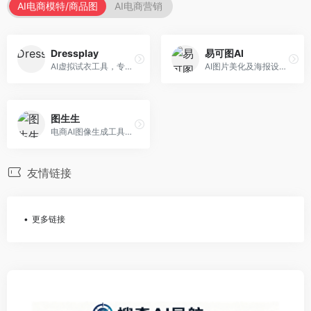
AI电商模特/商品图
AI电商营销
Dressplay
易可图AI
AI虚拟试衣工具，专注于服装电商体验。面向服装电商，提供虚拟试穿、尺码推荐、穿搭建议等服务，试衣体验真实。
AI图片美化及海报设计平台，专注于电商视觉设计。面向电商卖家，提供图片美化、海报设计、营销素材等服务，设计效率高。
图生生
电商AI图像生成工具，专注于商品图创作。面向电商卖家，提供商品图生成、背景替换、批量处理等服务，商品图质量高。
友情链接
更多链接