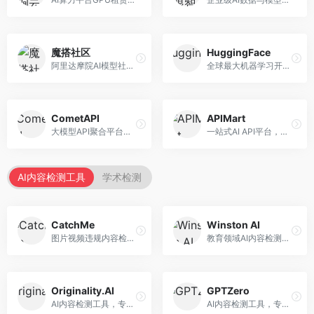
魔搭社区
HuggingFace
阿里达摩院AI模型社区，专注于中文AI生态。面向中文开发者，提供开源模型、数据集、开发工具等资源，中文模型丰富。
全球最大机器学习开源社区，整合模型库与开发工具。面向AI研究者和开发者，提供开源模型、数据集、开发工具等资源，开源生态最完善。
CometAPI
APIMart
大模型API聚合平台，整合多种AI模型服务。面向开发者，提供统一接口、模型切换、监控分析等服务，API管理便捷。
一站式AI API平台，整合多种AI服务。面向开发者，提供模型API、图像处理、语音识别等服务，API种类丰富。
AI内容检测工具
学术检测
CatchMe
Winston AI
图片视频违规内容检测平台，专注于视觉内容安全。面向内容平台，提供图片审核、视频审核、直播监控等服务，视觉检测专业。
教育领域AI内容检测平台，专注于学术诚信。面向教育机构，提供AI内容检测、抄袭检测、报告生成等服务，教育适配性强。
Originality.AI
GPTZero
AI内容检测工具，专注于内容原创性验证。面向内容创作者和出版商，提供AI检测、抄袭检测、批量分析等服务，检测精度高。
AI内容检测工具，专注于AI生成文本识别。面向教育工作者和出版商，提供文本检测、批量分析、API接口等服务，检测准确率高。