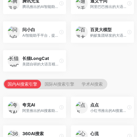
腾讯元宝
通义千问
腾讯推出的AI智能助手，整合微信生态和腾讯云服务。面向普通用户和企业客户，支持文档解析、图像理解、联网搜索等功能，与腾讯产品无缝衔接，办公协作便捷。
阿里巴巴推出的大语言模型平台，提供对话问答、文档处理、图像理解、代码编写等全方位AI服务。面向企业用户和个人开发者，集成阿里云生态，支持多模态交互，企业级安全保障。
问小白
百灵大模型
AI智能助手平台，提供知识问答、文本创作、文档处理等服务。面向普通用户和职场人士，操作简便，响应速度快，支持多场景应用。
蚂蚁集团研发的大语言模型平台，专注于金融科技和企业服务。面向金融机构和企业客户，提供智能客服、风险分析、文档处理等服务，金融场景理解深入。
长猫LongCat
美团自研的大语言模型对话平台，专注于本地生活服务场景。面向美团生态用户，提供智能推荐、服务问答等功能，本地生活知识覆盖全面。
国内AI搜索引擎
国际AI搜索引擎
学术AI搜索
夸克AI
点点
阿里推出的AI搜索助手，整合搜索与AI功能。面向年轻用户，提供智能搜索、文档处理、学习辅助等服务，与夸克生态深度整合。
小红书推出的AI搜索应用，专注于生活方式内容搜索。面向小红书用户，提供生活攻略、消费决策、内容推荐等服务，生活方式内容丰富。
360AI搜索
心流