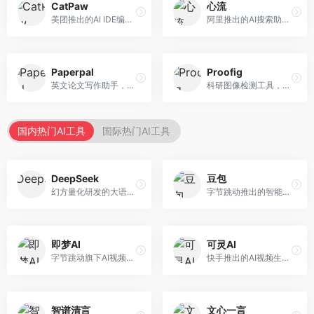
CatPaw
心流
美团推出的AI IDE编程工具，专注于本地开发生态。面向开发者，提供智能代码补全、代码生成、项目管理等服务，本地开发体验好。
阿里推出的AI搜索助手，专注于智能信息获取。面向普通用户，提供智能搜索、内容整理、知识问答等服务，与阿里生态深度整合。
Paperpal
Proofig
英文论文写作助手，专注于学术英语润色。面向需要发表国际期刊的研究者，提供语法检查、学术表达优化、格式规范等服务，英语表达地道专业。
科研图像检测工具，专注于学术图像完整性验证。面向科研人员，提供图像检测、重复分析、报告生成等服务，学术检测专业。
国内热门AI工具
国际热门AI工具
DeepSeek
豆包
幻方量化研发的大语言模型平台，专注于深度推理和代码生成能力。面向开发者、研究人员和技术爱好者，提供强大的逻辑推理和数学计算功能，开源生态完善，API接口友好。
字节跳动推出的智能对话助手平台，提供文本创作、知识问答、英语学习等多种AI服务。面向普通用户和内容创作者，支持多轮对话和文件解析，免费使用，响应速度快，中文理解能力强。
即梦AI
可灵AI
字节跳动旗下AI视频创作平台，支持多模态内容生成。面向内容创作者和营销人员，提供文生视频、图生视频、智能剪辑等功能，中文理解能力强，创作效率高。
快手推出的AI视频生成平台，支持文生视频和图生视频，可生成长达2分钟的高质量视频内容。面向短视频创作者和营销人员，操作简便，生成效果逼真，适合商业推广和创意表达。
智谱清言
文心一言