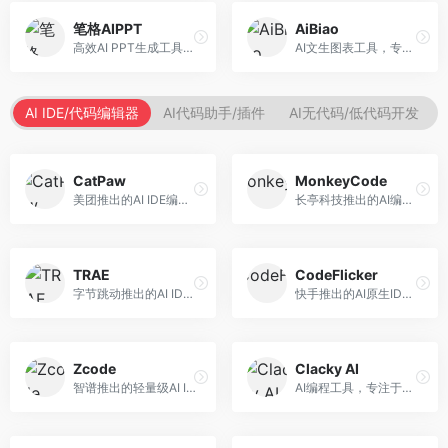
笔格AIPPT
AiBiao
高效AI PPT生成工具，专注于演示文稿智能创作。面向职场人士，支持主题输入、内容生成、设计美化等功能，PPT制作效率高。
AI文生图表工具，专注于数据可视化展示。面向数据分析师和职场人士，提供图表生成、数据可视化、PPT嵌入等服务，数据展示专业。
AI IDE/代码编辑器
AI代码助手/插件
AI无代码/低代码开发
CatPaw
MonkeyCode
美团推出的AI IDE编程工具，专注于本地开发生态。面向开发者，提供智能代码补全、代码生成、项目管理等服务，本地开发体验好。
长亭科技推出的AI编程助手，专注于安全开发。面向开发者，提供代码生成、安全检测、漏洞修复等服务，安全开发能力强。
TRAE
CodeFlicker
字节跳动推出的AI IDE编程工具，深度集成大模型能力。面向开发者，提供智能代码补全、代码解释、重构优化等服务，编程效率显著提升。
快手推出的AI原生IDE，专注于短视频相关开发。面向快手生态开发者，提供代码生成、调试辅助等服务，与快手开发生态深度整合。
Zcode
Clacky AI
智谱推出的轻量级AI IDE，基于GLM模型。面向开发者，提供智能代码补全、代码生成、错误检测等服务，中文编程支持好。
AI编程工具，专注于代码智能生成与优化。面向开发者，提供代码生成、代码重构、错误修复等服务，编程效率高。