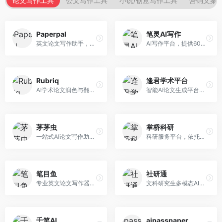
论文写作工具
公文写作工具
小说/创意写作工具
营销文案
Paperpal
笔灵AI写作
英文论文写作助手，专注于学术英语润色。面向需要发表国际期刊的研究者，提供语法检查、学术表达优化、格式规范等服务，英语表达地道专业。
AI写作平台，提供600+写作模板。面向学生、职场人士和内容创作者，支持论文、公文、营销文案等多种文体，模板丰富，一键生成，写作效率大幅提升。
Rubriq
逢君学术平台
AI学术论文润色与翻译平台。面向国际期刊投稿者，提供论文润色、翻译、格式调整等服务，支持多语言，学术表达专业规范。
智能AI论文生成平台，支持查重检测。面向高校学生和研究人员，提供论文选题、内容生成、查重修改等一站式服务，学术写作流程完整。
茅茅虫
掌桥科研
一站式AI论文写作助手，覆盖学术写作全场景。面向高校学生和科研人员，提供开题报告、文献综述、论文正文等写作服务，支持多学科多类型论文，操作简便。
科研服务平台，依托3亿+真实文献数据库。面向学术研究者和学生，提供文献检索、论文写作、科研数据分析等服务，文献资源丰富，学术支持专业。
笔目鱼
社研通
专业英文论文写作器，支持学术论文全流程。面向留学生和国际期刊投稿者，提供英文论文撰写、润色、格式调整等服务，学术英语表达规范。
文科研究生多模态AI学术写作平台。面向文科研究生和社科研究者，提供文献综述、理论分析、定性研究辅助等服务，文科研究方法论支持完善。
千笔AI
aipasspaper