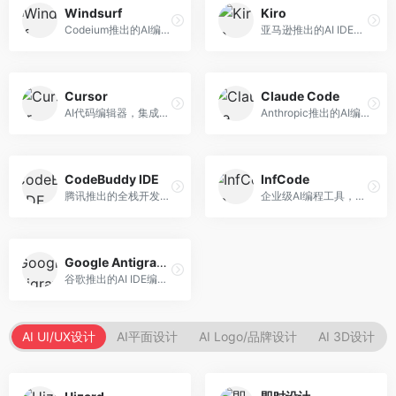
Windsurf
Kiro
Codeium推出的AI编程工具，专注于代码智能辅助。面向开发者，提供代码补全、代码生成、代码解释等服务，多语言支持完善。
亚马逊推出的AI IDE，深度整合AWS云服务。面向AWS开发者，提供代码生成、云服务集成、部署自动化等服务，与AWS生态无缝衔接。
Cursor
Claude Code
AI代码编辑器，集成GPT-4模型，专注于智能编程辅助。面向开发者，提供代码生成、代码解释、错误修复等服务，编程体验流畅，开发效率高。
Anthropic推出的AI编程工具，基于Claude模型。面向开发者，提供代码生成、代码审查、调试辅助等服务，代码质量高，推理能力强。
CodeBuddy IDE
InfCode
腾讯推出的全栈开发AI IDE，整合腾讯云服务。面向开发者，提供代码生成、调试辅助、部署服务等功能，与腾讯云生态深度整合。
企业级AI编程工具，专注于团队协作开发。面向企业开发团队，提供代码生成、代码审查、团队协作等服务，企业级功能完善。
Google Antigravity
谷歌推出的AI IDE编程智能体，整合Google Cloud服务。面向谷歌生态开发者，提供智能编程辅助、云服务集成等功能。
AI UI/UX设计
AI平面设计
AI Logo/品牌设计
AI 3D设计