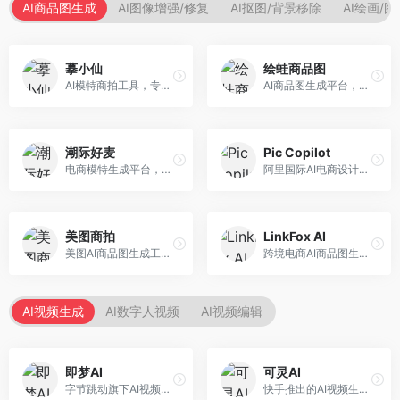
AI商品图生成
AI图像增强/修复
AI抠图/背景移除
AI绘画/
摹小仙
绘蛙商品图
AI模特商拍工具，专注于服装电商。面向服装电商卖家，提供虚拟模特试穿、商品展示图生成等服务，模特形象多样，拍摄成本低。
AI商品图生成平台，支持模特换装和场景生成。面向电商卖家，提供商品上身效果展示、场景化商品图生成等服务，电商营销效果显著。
潮际好麦
Pic Copilot
电商模特生成平台，支持AI虚拟模特创作。面向服装和配饰电商，提供模特试穿、商品展示、营销素材生成等服务，模特形象可定制。
阿里国际AI电商设计工具，专注于跨境电商。面向跨境电商卖家，提供商品图优化、营销海报生成、多语言适配等服务，海外市场适配性强。
美图商拍
LinkFox AI
美图AI商品图生成工具，整合美图生态。面向电商卖家，提供商品图美化、模特替换、场景生成等服务，移动端操作便捷。
跨境电商AI商品图生成工具。面向跨境电商卖家，支持多语言商品图生成、模特替换、场景优化等服务，适配海外电商平台需求。
AI视频生成
AI数字人视频
AI视频编辑
即梦AI
可灵AI
字节跳动旗下AI视频创作平台，支持多模态内容生成。面向内容创作者和营销人员，提供文生视频、图生视频、智能剪辑等功能，中文理解能力强，创作效率高。
快手推出的AI视频生成平台，支持文生视频和图生视频，可生成长达2分钟的高质量视频内容。面向短视频创作者和营销人员，操作简便，生成效果逼真，适合商业推广和创意表达。