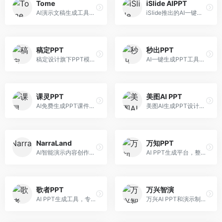
Tome
iSlide AIPPT
AI演示文稿生成工具，专注于故事化演示创作。面向创业者和营销人员，提供故事叙述、视觉设计、内容生成等服务，演示文稿叙事性强。
iSlide推出的AI一键设计精美PPT工具。面向PPT设计用户，提供模板库、内容生成、设计优化等服务，与iSlide插件深度整合。
稿定PPT
秒出PPT
稿定设计旗下PPT模板资源库，整合AI生成功能。面向设计师和职场人士，提供海量PPT模板、AI内容生成等服务，模板质量高。
AI一键生成PPT工具，专注于快速演示文稿制作。面向职场人士，支持主题输入、内容生成、模板套用等功能，PPT生成速度快，适合紧急制作场景。
课灵PPT
美图AI PPT
AI免费生成PPT课件平台，专注于教育场景。面向教师和教育工作者，提供课件生成、教学设计、模板选择等服务，教育适配性强。
美图AI生成PPT设计工具，整合图像处理能力。面向设计师和职场人士，提供PPT生成、图片美化、设计优化等服务，视觉设计美观。
NarraLand
万知PPT
AI智能演示内容创作平台，专注于叙事演示。面向内容创作者，提供故事创作、演示生成、动画设计等服务，演示内容生动有趣。
AI PPT生成平台，整合知识库与创作功能。面向职场人士，支持内容检索、PPT生成、设计优化等服务，知识整合能力强。
歌者PPT
万兴智演
AI PPT生成工具，专注于演示文稿智能创作。面向职场人士，支持主题输入、内容生成、设计美化等功能，PPT制作效率高。
万兴AI PPT和演示制作软件，整合视频演示功能。面向职场人士和教育工作者，提供PPT生成、演示录制、视频制作等服务，演示功能完善。