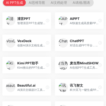
AI PPT生成
AI思维导图
AI文档处理
AI表格/图表
清言PPT
AiPPT
智谱清言PPT生成智能体，基于GLM大模型。面向智谱用户，支持对话生成PPT、内容优化等服务，与智谱生态深度整合。
AI快速生成高质量PPT平台，支持主题定制。面向职场人士和学生，提供一键生成、模板选择、内容优化等服务，PPT制作速度快，设计质量高。
VoxDeck
ChatPPT
创新AI演示文稿生成工具，支持语音交互创作。面向职场人士，支持语音输入、PPT生成、内容优化等功能，语音创作体验便捷。
对话生成PPT平台，支持自然语言交互创作。面向职场人士和教育工作者，通过对话方式完成PPT制作，交互体验友好，创作过程直观。
Kimi PPT助手
麦当秀MindSHOW
Kimi推出的PPT生成智能体，整合长文本处理能力。面向职场人士和学生，支持文档解析、PPT生成、内容优化等服务，与Kimi生态深度整合。
AI在线PPT生成工具，支持思维导图转PPT。面向职场人士，提供思维导图导入、PPT生成、模板选择等服务，思维导图转PPT效率高。
Beautiful.ai
讯飞智文
AI演示文稿设计工具，专注于自动化设计排版。面向职场人士，提供智能排版、模板选择、设计优化等服务，设计美观度高。
科大讯飞一键生成PPT和Word工具，整合语音技术。面向职场人士，支持语音输入、文档生成、格式调整等功能，办公效率显著提升。