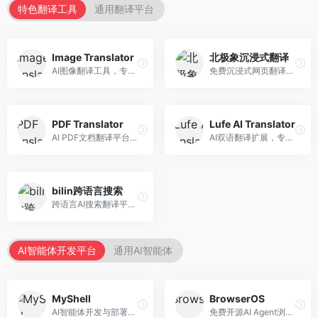
特色翻译工具
通用翻译平台
Image Translator
北极象沉浸式翻译
AI图像翻译工具，专注于图片文字翻译。面向设计师和电商从业者，提供图片文字识别、翻译、替换等服务，图像翻译效果好。
免费沉浸式网页翻译工具，专注于阅读体验。面向普通用户，提供网页双语翻译、文档翻译等服务，免费使用，翻译质量高。
PDF Translator
Lufe AI Translator
AI PDF文档翻译平台，专注于文档本地化。面向商务人士，提供PDF翻译、格式保留、批量处理等服务，文档翻译专业。
AI双语翻译扩展，专注于浏览器翻译场景。面向外语内容阅读者，提供网页双语翻译、划词翻译等服务，浏览器集成便捷。
bilin跨语言搜索
跨语言AI搜索翻译平台，专注于信息获取。面向研究者和内容创作者，提供跨语言搜索、内容翻译、信息整合等服务，跨语言检索能力强。
AI智能体开发平台
通用AI智能体
MyShell
BrowserOS
AI智能体开发与部署平台，专注于语音交互智能体。面向开发者，提供语音智能体创建、部署服务、社区分享等功能，语音交互能力强。
免费开源AI Agent浏览器，专注于浏览器自动化。面向开发者，提供浏览器控制、任务自动化、API接口等服务，开源免费。