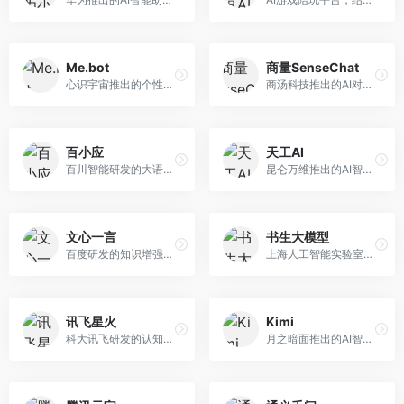
Me.bot
商量SenseChat
心识宇宙推出的个性化AI伴侣，专注于情感交互和个人助理服务。面向个人用户，支持日程管理、情感陪伴、知识问答等功能，交互体验人性化。
商汤科技推出的AI对话平台，结合计算机视觉和自然语言处理技术。面向企业用户和开发者，支持多模态交互，视觉理解能力强，适合智能客服和内容创作场景。
百小应
天工AI
百川智能研发的大语言模型助手，专注于中文理解和生成。面向中文用户，提供知识问答、文本创作、代码辅助等服务，模型参数规模大，中文表达流畅自然。
昆仑万维推出的AI智能助手，集成搜索、对话、创作等多种能力。面向普通用户和内容创作者，支持联网搜索、文本生成、图像理解等功能，响应速度快，免费使用。
文心一言
书生大模型
百度研发的知识增强大语言模型，深度融合百度知识图谱和搜索能力。面向中文用户，提供知识问答、文本创作、逻辑推理等服务，中文语境理解准确，知识覆盖面广。
上海人工智能实验室研发的开源大模型系列，支持多尺度和多模态。面向研究机构和开发者，开源生态完善，学术研究背景深厚，适合科研和定制开发。
讯飞星火
Kimi
科大讯飞研发的认知智能大模型，深度融合语音识别和自然语言处理技术。面向企业用户和教育领域，提供语音交互、文档处理、代码生成等服务，中文语音识别准确率高。
月之暗面推出的AI智能助手，核心优势在于超长文本处理能力，支持20万字以上文档分析。面向学术研究者、职场人士和内容创作者，提供文档解读、PPT生成、联网搜索等综合服务。