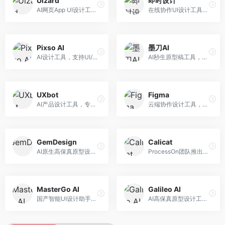
Uizard
即时设计
AI网页App UI设计工具，专注于快速界面生成。面向产品经理和设计师，提供线框图转UI、界面生成、设计优化等服务，设计速度快。
在线协作UI设计工具，整合AI设计功能。面向设计师和产品团队，提供界面设计、原型制作、设计资源库等服务，国产协作设计平台。
Pixso AI
墨刀AI
AI设计工具，支持UI/UX设计全流程。面向设计师和产品团队，提供界面生成、设计优化、协作评审等服务，国产替代方案，团队协作便捷。
AI秒生原型稿工具，专注于快速原型设计。面向产品经理和设计师，提供原型生成、交互设计、团队协作等服务，原型制作效率高。
UXbot
Figma
AI产品设计工具，专注于用户体验优化。面向UX设计师，提供用户研究、设计建议、可用性测试等服务，UX设计支持完善。
云端协作设计工具，整合AI设计辅助功能。面向UI/UX设计师和产品团队，提供界面设计、原型制作、团队协作等服务，协作功能强大，是UI设计领域的标杆产品。
GemDesign
Calicat
AI原生高保真原型设计工具，专注于智能设计生成。面向设计师，提供界面生成、设计优化、原型制作等服务，设计自动化程度高。
ProcessOn团队推出的产设研协作平台，整合设计与协作功能。面向产品团队，提供设计协作、文档管理、团队沟通等服务，产研协作便捷。
MasterGo AI
Galileo AI
国产智能UI设计助手，专注于界面设计自动化。面向UI设计师，提供界面生成、组件设计、设计系统构建等服务，中文用户适配性好。
AI高保真原型设计工具，专注于UI界面生成。面向设计师和产品团队，提供界面生成、交互设计、设计优化等服务，界面质量高。