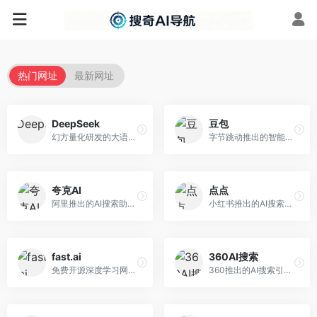
热门网址
最新网址
DeepSeek
豆包
幻方量化研发的大语言模型平台，专注于深度推理和代码生成能力。面向开发者、研究人员和技术爱好者，提供强大的逻辑推理和数学计算功能，开源生态完善，API接口友好。
字节跳动推出的智能对话助手平台，提供文本创作、知识问答、英语学习等多种AI服务。面向普通用户和内容创作者，支持多轮对话和文件解析，免费使用，响应速度快，中文理解能力强。
夸克AI
点点
阿里推出的AI搜索助手，整合搜索与AI功能。面向年轻用户，提供智能搜索、文档处理、学习辅助等服务，与夸克生态深度整合。
小红书推出的AI搜索应用，专注于生活方式内容搜索。面向小红书用户，提供生活攻略、消费决策、内容推荐等服务，生活方式内容丰富。
fast.ai
360AI搜索
免费开源深度学习网站，专注于实用AI教学。面向开发者，提供免费深度学习课程、实战项目、代码库等资源，学习门槛低。
360推出的AI搜索引擎，专注于安全智能搜索。面向普通用户，提供智能问答、网页搜索、内容整理等服务，安全防护能力强。