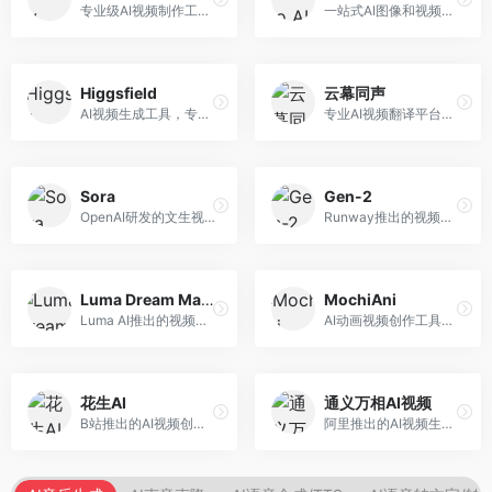
专业级AI视频制作工具，支持视频生成与编辑。面向影视制作人和创意工作者，提供文生视频、视频编辑、绿幕抠像等专业功能，视频处理能力强，适合专业创作场景。
一站式AI图像和视频创作平台，整合多种生成工具。面向内容创作者，提供文生图、文生视频、视频编辑等服务，创作工具全面，一站式体验便捷。
Higgsfield
云幕同声
AI视频生成工具，专注于高质量视频内容创作。面向视频创作者和营销人员，支持文生视频、视频编辑等功能，视频效果逼真，适合商业应用。
专业AI视频翻译平台，支持视频多语言配音和字幕生成。面向跨境电商和内容出海从业者，提供视频翻译、配音、字幕生成等服务，多语言支持完善。
Sora
Gen-2
OpenAI研发的文生视频大模型，可根据文字描述生成长达60秒的高清视频。面向影视创作者、广告从业者和内容生产者，视频连贯性强，物理世界理解准确，代表了AI视频生成的最高水平。
Runway推出的视频生成模型，专注于文生视频和视频风格转换。面向影视制作人和创意工作者，支持文本到视频、图像到视频等多种生成模式，视频质量专业级。
Luma Dream Machine
MochiAni
Luma AI推出的视频生成工具，专注于高质量视频创作。面向影视创作者和内容生产者，支持文生视频、图生视频，视频质量高，物理运动流畅自然。
AI动画视频创作工具，专注于动画内容生成。面向动画创作者和二次元内容生产者，支持动画风格视频生成，动画效果流畅，适合动漫内容创作。
花生AI
通义万相AI视频
B站推出的AI视频创作工具，专注于短视频内容生成。面向B站创作者，支持视频生成、视频编辑等功能，与B站平台深度整合，创作效率高。
阿里推出的AI视频生成服务，整合图像与视频创作能力。面向电商和营销从业者，支持商品视频生成、营销视频制作等服务，商业应用场景丰富。