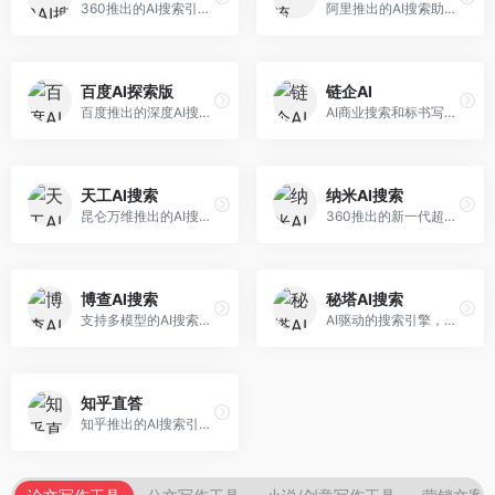
360推出的AI搜索引擎，专注于安全智能搜索。面向普通用户，提供智能问答、网页搜索、内容整理等服务，安全防护能力强。
阿里推出的AI搜索助手，专注于智能信息获取。面向普通用户，提供智能搜索、内容整理、知识问答等服务，与阿里生态深度整合。
百度AI探索版
链企AI
百度推出的深度AI搜索引擎，整合百度知识图谱。面向中文用户，提供智能问答、知识探索、内容生成等服务，知识覆盖面广。
AI商业搜索和标书写作工具，专注于企业服务场景。面向企业用户，提供商业信息搜索、标书生成、企业分析等服务，商业信息专业。
天工AI搜索
纳米AI搜索
昆仑万维推出的AI搜索引擎，整合大模型与搜索能力。面向普通用户，提供智能问答、深度搜索、内容整理等服务，中文搜索体验好。
360推出的新一代超级AI搜索，深度整合360搜索资源。面向普通用户，提供智能问答、多模态搜索、内容生成等服务，安全可靠。
博查AI搜索
秘塔AI搜索
支持多模型的AI搜索引擎，整合多种大模型能力。面向AI爱好者，提供多模型搜索、答案对比、深度分析等服务，模型选择灵活。
AI驱动的搜索引擎，专注于无广告直达结果。面向研究者和信息获取需求者，提供深度搜索、来源标注、答案整理等服务，搜索结果干净准确，信息可信度高。
知乎直答
知乎推出的AI搜索引擎，专注于知识问答场景。面向知识获取者，提供知乎内容搜索、智能问答、知识整理等服务，专业知识丰富。