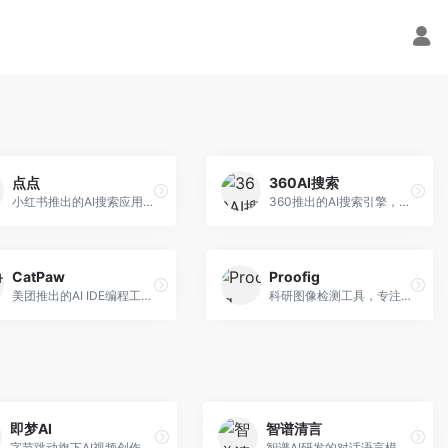
点点
360AI搜索
小红书推出的AI搜索应用，专注于生活方式内容搜索。面向小红书用户，提供生活攻略、消费决策、内容推荐等服务，生活方式内容丰富。
360推出的AI搜索引擎，专注于安全智能搜索。面向普通用户，提供智能问答、网页搜索、内容整理等服务，安全防护能力强。
CatPaw
Proofig
美团推出的AI IDE编程工具，专注于本地开发生态。面向开发者，提供智能代码补全、代码生成、项目管理等服务，本地开发体验好。
科研图像检测工具，专注于学术图像完整性验证。面向科研人员，提供图像检测、重复分析、报告生成等服务，学术检测专业。
即梦AI
智谱清言
字节跳动旗下AI视频创作平台，支持多模态内容生成。面向内容创作者和营销人员，提供文生视频、图生视频、智能剪辑等功能，中文理解能力强，创作效率高。
智谱AI研发的对话语言模型，支持中英双语交互。面向中文用户和开发者，提供知识问答、代码编写、文档解读等服务，开源生态完善，学术研究背景深厚。