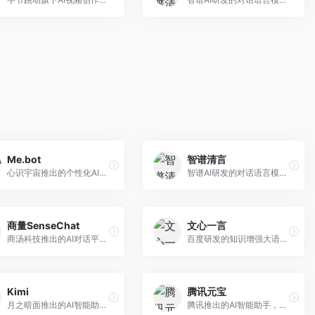
Me.bot
智谱清言
心识宇宙推出的个性化AI伴侣，专注于情感交互和个人助理服务。面向个人用户，支持日程管理、情感陪伴、知识问答等功能，交互体验人性化。
智谱AI研发的对话语言模型，支持中英双语交互。面向中文用户和开发者，提供知识问答、代码编写、文档解读等服务，开源生态完善，学术研究背景深厚。
商量SenseChat
文心一言
商汤科技推出的AI对话平台，结合计算机视觉和自然语言处理技术。面向企业用户和开发者，支持多模态交互，视觉理解能力强，适合智能客服和内容创作场景。
百度研发的知识增强大语言模型，深度融合百度知识图谱和搜索能力。面向中文用户，提供知识问答、文本创作、逻辑推理等服务，中文语境理解准确，知识覆盖面广。
Kimi
腾讯元宝
月之暗面推出的AI智能助手，核心优势在于超长文本处理能力，支持20万字以上文档分析。面向学术研究者、职场人士和内容创作者，提供文档解读、PPT生成、联网搜索等综合服务。
腾讯推出的AI智能助手，整合微信生态和腾讯云服务。面向普通用户和企业客户，支持文档解析、图像理解、联网搜索等功能，与腾讯产品无缝衔接，办公协作便捷。