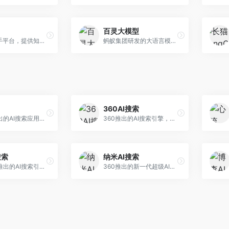
百灵大模型
AI智能助手平台，提供知识问答、文本创作、文档处理等服务。面向普通用户和职场人士，操作简便，响应速度快，支持多场景应用。
蚂蚁集团研发的大语言模型平台，专注于金融科技和企业服务。面向金融机构和企业客户，提供智能客服、风险分析、文档处理等服务，金融场景理解深入。
360AI搜索
小红书推出的AI搜索应用，专注于生活方式内容搜索。面向小红书用户，提供生活攻略、消费决策、内容推荐等服务，生活方式内容丰富。
360推出的AI搜索引擎，专注于安全智能搜索。面向普通用户，提供智能问答、网页搜索、内容整理等服务，安全防护能力强。
搜索
纳米AI搜索
昆仑万维推出的AI搜索引擎，整合大模型与搜索能力。面向普通用户，提供智能问答、深度搜索、内容整理等服务，中文搜索体验好。
360推出的新一代超级AI搜索，深度整合360搜索资源。面向普通用户，提供智能问答、多模态搜索、内容生成等服务，安全可靠。