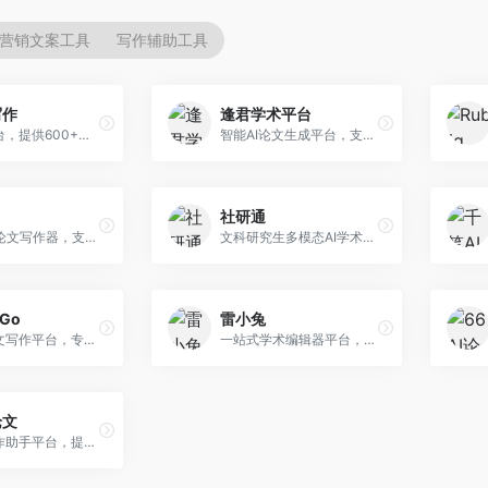
营销文案工具
写作辅助工具
写作
逢君学术平台
AI写作平台，提供600+写作模板。面向学生、职场人士和内容创作者，支持论文、公文、营销文案等多种文体，模板丰富，一键生成，写作效率大幅提升。
智能AI论文生成平台，支持查重检测。面向高校学生和研究人员，提供论文选题、内容生成、查重修改等一站式服务，学术写作流程完整。
社研通
专业英文论文写作器，支持学术论文全流程。面向留学生和国际期刊投稿者，提供英文论文撰写、润色、格式调整等服务，学术英语表达规范。
文科研究生多模态AI学术写作平台。面向文科研究生和社科研究者，提供文献综述、理论分析、定性研究辅助等服务，文科研究方法论支持完善。
rGo
雷小兔
AI学术论文写作平台，专注于理工科领域的逻辑构建。面向理工科研究生和科研工作者，提供公式编辑、数据分析、论文结构优化等服务，理工科写作逻辑严谨。
一站式学术编辑器平台，覆盖论文写作全流程。面向高校学生和科研人员，提供选题分析、文献检索、论文生成、查重降重等服务，操作流程清晰，学术写作效率显著提升。
论文
AI论文写作助手平台，提供智能化学术写作支持。面向高校学生，支持多种论文类型生成，提供参考文献管理和格式规范服务，操作流程简单。