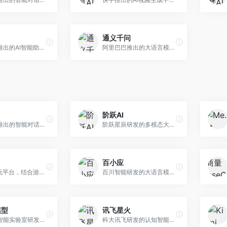
通义千问
月之暗面推出的AI智能助手，核心优势在于超长文本处理能力，支持20万字以上文档分析。面向学术研究者、职场人士和内容创作者，提供文档解读、PPT生成、联网搜索等综合服务。
阿里巴巴推出的大语言模型平台，提供对话问答、文档处理、图像理解、代码编写等全方位AI服务。面向企业用户和个人开发者，集成阿里云生态，支持多模态交互，企业级安全保障。
阶跃AI
字节跳动推出的智能对话助手平台，提供文本创作、知识问答、英语学习等多种AI服务。面向普通用户和内容创作者，支持多轮对话和文件解析，免费使用，响应速度快，中文理解能力强。
阶跃星辰研发的多模态大模型平台，支持文本、图像、视频的综合理解与生成。面向创作者和企业客户，提供内容创作、智能分析等服务，多模态能力突出。
百小应
AI游戏陪玩平台，结合游戏理解和自然语言交互技术。面向游戏玩家，提供游戏攻略、陪玩互动、社交聊天等服务，游戏知识丰富，互动体验有趣。
百川智能研发的大语言模型助手，专注于中文理解和生成。面向中文用户，提供知识问答、文本创作、代码辅助等服务，模型参数规模大，中文表达流畅自然。
模型
讯飞星火
上海人工智能实验室研发的开源大模型系列，支持多尺度和多模态。面向研究机构和开发者，开源生态完善，学术研究背景深厚，适合科研和定制开发。
科大讯飞研发的认知智能大模型，深度融合语音识别和自然语言处理技术。面向企业用户和教育领域，提供语音交互、文档处理、代码生成等服务，中文语音识别准确率高。