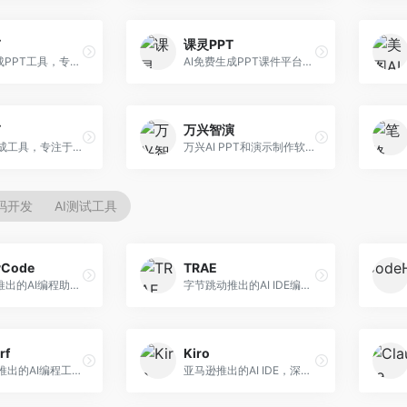
T
课灵PPT
AI一键生成PPT工具，专注于快速演示文稿制作。面向职场人士，支持主题输入、内容生成、模板套用等功能，PPT生成速度快，适合紧急制作场景。
AI免费生成PPT课件平台，专注于教育场景。面向教师和教育工作者，提供课件生成、教学设计、模板选择等服务，教育适配性强。
T
万兴智演
AI PPT生成工具，专注于演示文稿智能创作。面向职场人士，支持主题输入、内容生成、设计美化等功能，PPT制作效率高。
万兴AI PPT和演示制作软件，整合视频演示功能。面向职场人士和教育工作者，提供PPT生成、演示录制、视频制作等服务，演示功能完善。
代码开发
AI测试工具
yCode
TRAE
长亭科技推出的AI编程助手，专注于安全开发。面向开发者，提供代码生成、安全检测、漏洞修复等服务，安全开发能力强。
字节跳动推出的AI IDE编程工具，深度集成大模型能力。面向开发者，提供智能代码补全、代码解释、重构优化等服务，编程效率显著提升。
rf
Kiro
Codeium推出的AI编程工具，专注于代码智能辅助。面向开发者，提供代码补全、代码生成、代码解释等服务，多语言支持完善。
亚马逊推出的AI IDE，深度整合AWS云服务。面向AWS开发者，提供代码生成、云服务集成、部署自动化等服务，与AWS生态无缝衔接。