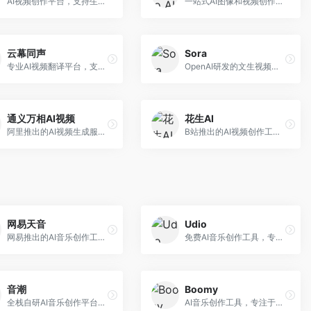
AI视频创作平台，支持生成长达50分钟的长视频内容。面向长视频创作者和内容生产者，支持故事视频生成、视频编辑等功能，适合叙事性内容创作。
一站式AI图像和视频创作平台，整合多种生成工具。面向内容创作者，提供文生图、文生视频、视频编辑等服务，创作工具全面，一站式体验便捷。
云幕同声
Sora
专业AI视频翻译平台，支持视频多语言配音和字幕生成。面向跨境电商和内容出海从业者，提供视频翻译、配音、字幕生成等服务，多语言支持完善。
OpenAI研发的文生视频大模型，可根据文字描述生成长达60秒的高清视频。面向影视创作者、广告从业者和内容生产者，视频连贯性强，物理世界理解准确，代表了AI视频生成的最高水平。
通义万相AI视频
花生AI
阿里推出的AI视频生成服务，整合图像与视频创作能力。面向电商和营销从业者，支持商品视频生成、营销视频制作等服务，商业应用场景丰富。
B站推出的AI视频创作工具，专注于短视频内容生成。面向B站创作者，支持视频生成、视频编辑等功能，与B站平台深度整合，创作效率高。
网易天音
Udio
网易推出的AI音乐创作工具，支持作词、作曲与编曲。面向音乐爱好者和独立音乐人，提供歌词生成、旋律创作、编曲制作等服务，与网易云音乐生态深度整合。
免费AI音乐创作工具，专注于高质量音乐生成。面向音乐创作者和内容制作者，支持多种音乐风格生成，音质专业，创作自由度高，适合专业音乐制作场景。
音潮
Boomy
全栈自研AI音乐创作平台，支持从创作到发布的完整流程。面向独立音乐人和音乐工作室，提供作词作曲、编曲混音、音乐发布等服务，创作工具专业。
AI音乐创作工具，专注于快速音乐生成与发布。面向音乐爱好者和业余创作者，支持一键生成原创音乐，可直接发布到音乐平台，创作门槛低。