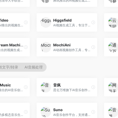
生数科技与清华大学联合研发的AI视频生成大模型。面向视频创作者和内容生产者，支持文生视频、图生视频，视频质量高，物理运动理解准确，国产视频生成领先工具。
腾讯推出的AI视频生成工具，基于混元大模型。面向腾讯生态用户和内容创作者，支持文生视频、视频编辑等功能，与腾讯产品生态深度整合。
Video
Higgsfield
Stability AI推出的视频生成模型，开源可部署。面向开发者和专业创作者，支持视频生成、视频编辑等功能，开源生态完善，定制化程度高。
AI视频生成工具，专注于高质量视频内容创作。面向视频创作者和营销人员，支持文生视频、视频编辑等功能，视频效果逼真，适合商业应用。
Luma Dream Machine
MochiAni
Luma AI推出的视频生成工具，专注于高质量视频创作。面向影视创作者和内容生产者，支持文生视频、图生视频，视频质量高，物理运动流畅自然。
AI动画视频创作工具，专注于动画内容生成。面向动画创作者和二次元内容生产者，支持动画风格视频生成，动画效果流畅，适合动漫内容创作。
转文字/转录
AI音频处理
Music
音疯
昆仑万维推出的AI音乐创作平台，基于天工大模型。面向音乐创作者，支持歌词生成、旋律创作、音乐编曲等服务，中文音乐创作能力强。
昆仑万维旗下AI音乐创作平台，专注于音乐内容生成。面向音乐爱好者和内容创作者，提供多种风格音乐生成，操作简便，创作速度快。
Suno
阿里推出的多模态音乐生成平台，整合音频与文本理解能力。面向内容创作者，支持歌词生成、旋律创作、音乐编辑等服务，与阿里生态深度整合。
AI音乐创作平台，支持通过文字描述生成完整歌曲，包含歌词、旋律和人声。面向音乐爱好者、内容创作者和独立音乐人，操作门槛低，创作速度快，支持多种音乐风格，为音乐创作带来全新可能。