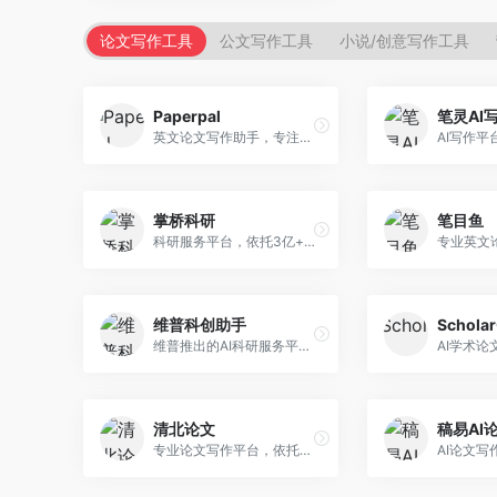
论文写作工具
公文写作工具
小说/创意写作工具
Paperpal
笔灵AI
英文论文写作助手，专注于学术英语润色。面向需要发表国际期刊的研究者，提供语法检查、学术表达优化、格式规范等服务，英语表达地道专业。
掌桥科研
笔目鱼
科研服务平台，依托3亿+真实文献数据库。面向学术研究者和学生，提供文献检索、论文写作、科研数据分析等服务，文献资源丰富，学术支持专业。
维普科创助手
Schola
维普推出的AI科研服务平台，整合学术资源与智能写作。面向科研人员和高校师生，提供文献检索、论文写作、查重检测等一站式服务，学术资源权威可靠。
清北论文
稿易AI
专业论文写作平台，依托高校学术资源。面向本科生和研究生，提供论文指导、写作辅助、查重检测等服务，学术规范性强，适合追求高质量论文的用户。