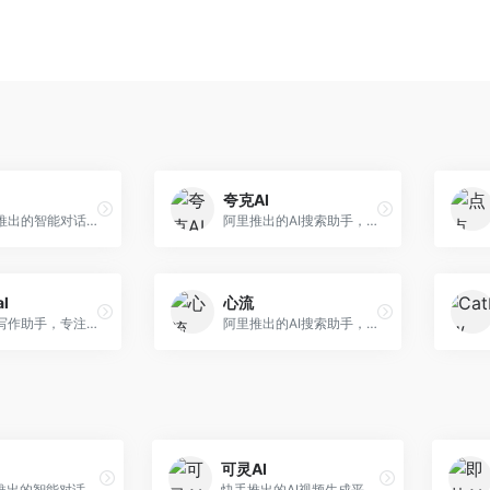
夸克AI
字节跳动推出的智能对话助手平台，提供文本创作、知识问答、英语学习等多种AI服务。面向普通用户和内容创作者，支持多轮对话和文件解析，免费使用，响应速度快，中文理解能力强。
阿里推出的AI搜索助手，整合搜索与AI功能。面向年轻用户，提供智能搜索、文档处理、学习辅助等服务，与夸克生态深度整合。
al
心流
英文论文写作助手，专注于学术英语润色。面向需要发表国际期刊的研究者，提供语法检查、学术表达优化、格式规范等服务，英语表达地道专业。
阿里推出的AI搜索助手，专注于智能信息获取。面向普通用户，提供智能搜索、内容整理、知识问答等服务，与阿里生态深度整合。
可灵AI
字节跳动推出的智能对话助手平台，提供文本创作、知识问答、英语学习等多种AI服务。面向普通用户和内容创作者，支持多轮对话和文件解析，免费使用，响应速度快，中文理解能力强。
快手推出的AI视频生成平台，支持文生视频和图生视频，可生成长达2分钟的高质量视频内容。面向短视频创作者和营销人员，操作简便，生成效果逼真，适合商业推广和创意表达。