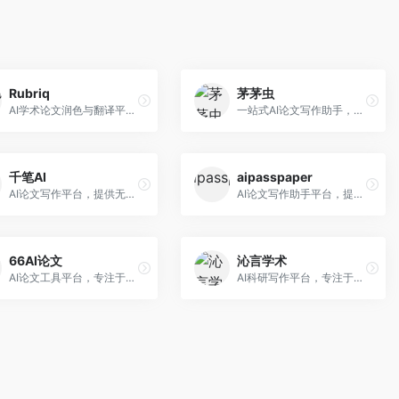
Rubriq
茅茅虫
AI学术论文润色与翻译平台。面向国际期刊投稿者，提供论文润色、翻译、格式调整等服务，支持多语言，学术表达专业规范。
一站式AI论文写作助手，覆盖学术写作全场景。面向高校学生和科研人员，提供开题报告、文献综述、论文正文等写作服务，支持多学科多类型论文，操作简便。
千笔AI
aipasspaper
AI论文写作平台，提供无限改稿服务。面向高校学生和学术研究者，支持论文选题、大纲生成、内容撰写、查重修改等全流程服务，改稿次数不限，服务质量有保障。
AI论文写作助手平台，提供智能化的学术写作支持。面向大学生和研究人员，支持多种学科论文生成，提供参考文献管理和格式规范服务，写作效率高。
66AI论文
沁言学术
AI论文工具平台，专注于高质量低查重论文生成。面向大学生和研究生，提供论文写作、降重修改等服务，生成内容原创度高，查重率低。
AI科研写作平台，专注于学术研究辅助。面向研究生和科研工作者，提供文献分析、研究方法指导、论文撰写等服务，学术资源丰富，研究支持全面。