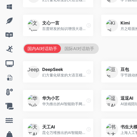
文心一言
Kimi
百度研发的知识增强大语言模型，深度融合百度知识图谱和搜索能力。面向中文用户，提供知识问答、文本创作、逻辑推理等服务，中文语境理解准确，知识覆盖面广。
国内AI对话助手
国际AI对话助手
DeepSeek
豆包
幻方量化研发的大语言模型平台，专注于深度推理和代码生成能力。面向开发者、研究人员和技术爱好者，提供强大的逻辑推理和数学计算功能，开源生态完善，API接口友好。
华为小艺
逗逗AI
华为推出的AI智能助手网页端，深度整合鸿蒙生态和华为云服务。面向华为设备用户，支持语音交互、智能问答、设备控制等功能，与华为硬件生态无缝衔接。
天工AI
书生大
昆仑万维推出的AI智能助手，集成搜索、对话、创作等多种能力。面向普通用户和内容创作者，支持联网搜索、文本生成、图像理解等功能，响应速度快，免费使用。