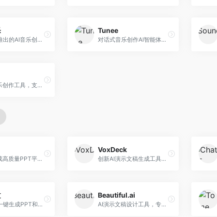
乐
Tunee
字节跳动推出的AI音乐创作平台，支持多风格音乐生成。面向内容创作者和音乐爱好者，提供歌词创作、旋律生成、编曲制作等服务，创作效率高，适合短视频配乐。
对话式音乐创作AI智能体，支持自然语言交互创作。面向音乐爱好者，通过对话方式完成音乐创作，交互体验友好，创作过程直观。
在线AI音乐创作工具，支持歌词与旋律一体化生成。面向内容创作者和音乐爱好者，提供歌词创作、旋律生成、音乐制作等服务，操作简便，创作速度快。
VoxDeck
AI快速生成高质量PPT平台，支持主题定制。面向职场人士和学生，提供一键生成、模板选择、内容优化等服务，PPT制作速度快，设计质量高。
创新AI演示文稿生成工具，支持语音交互创作。面向职场人士，支持语音输入、PPT生成、内容优化等功能，语音创作体验便捷。
文
Beautiful.ai
科大讯飞一键生成PPT和Word工具，整合语音技术。面向职场人士，支持语音输入、文档生成、格式调整等功能，办公效率显著提升。
AI演示文稿设计工具，专注于自动化设计排版。面向职场人士，提供智能排版、模板选择、设计优化等服务，设计美观度高。