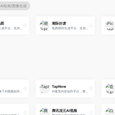
AI绘画/图像生成
品图
潮际好麦
AI商品图生成平台，支持模特换装和场景生成。面向电商卖家，提供商品上身效果展示、场景化商品图生成等服务，电商营销效果显著。
电商模特生成平台，支持AI虚拟模特创作。面向服装和配饰电商，提供模特试穿、商品展示、营销素材生成等服务，模特形象可定制。
TapNow
字节跳动旗下AI视频创作平台，支持多模态内容生成。面向内容创作者和营销人员，提供文生视频、图生视频、智能剪辑等功能，中文理解能力强，创作效率高。
AI视觉内容创作平台，整合图像与视频生成能力。面向内容创作者，提供文生图、文生视频、智能编辑等服务，创作工具丰富，一站式体验便捷。
腾讯混元AI视频