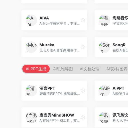
AIVA
海绵音
AI音乐作曲家平台，专注于古典和影视配乐创作。面向影视制作人和游戏开发者，提供原创音乐生成、配乐定制等服务，音乐风格专业，适合影视游戏配乐。
Mureka
SongR
昆仑万维AI音乐商用创作平台，专注于商业音乐授权。面向企业和商业用户，提供版权音乐生成、商用授权等服务，音乐版权清晰，商业应用安全。
AI PPT生成
AI思维导图
AI文档处理
AI表格/图表
清言PPT
AiPPT
智谱清言PPT生成智能体，基于GLM大模型。面向智谱用户，支持对话生成PPT、内容优化等服务，与智谱生态深度整合。
麦当秀MindSHOW
讯飞智
AI在线PPT生成工具，支持思维导图转PPT。面向职场人士，提供思维导图导入、PPT生成、模板选择等服务，思维导图转PPT效率高。