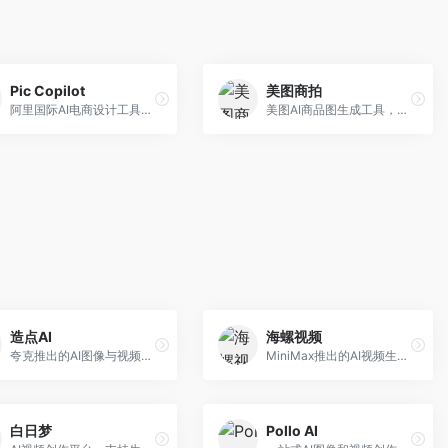
Pic Copilot
美图商拍
阿里国际AI电商设计工具，专注于跨境电商。面向跨境电商卖家，提供商品图优化、营销海报生成、多语言适配等服务，海外市场适配性强。
美图AI商品图生成工具，整合美图生态。面向电商卖家，提供商品图美化、模特替换、场景生成等服务，移动端操作便捷。
造点AI
海螺视频
夸克推出的AI图像与视频创作平台。面向普通用户和内容创作者，提供文生图、文生视频等功能，操作简便，与夸克生态深度整合。
MiniMax推出的AI视频生成工具，支持高质量视频创作。面向内容创作者，提供文生视频、视频编辑等功能，生成速度快，视频效果自然流畅。
白日梦
Pollo AI