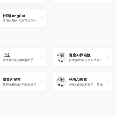
长猫LongCat
美团自研的大语言模型对话平台，专注于本地生活服务场景。面向美团生态用户，提供智能推荐、服务问答等功能，本地生活知识覆盖全面。
心流
百度AI探索版
阿里推出的AI搜索助手，专注于智能信息获取。面向普通用户，提供智能搜索、内容整理、知识问答等服务，与阿里生态深度整合。
百度推出的深度AI搜索引擎，整合百度知识图谱。面向中文用户，提供智能问答、知识探索、内容生成等服务，知识覆盖面广。
博查AI搜索
秘塔AI搜索
支持多模型的AI搜索引擎，整合多种大模型能力。面向AI爱好者，提供多模型搜索、答案对比、深度分析等服务，模型选择灵活。
AI驱动的搜索引擎，专注于无广告直达结果。面向研究者和信息获取需求者，提供深度搜索、来源标注、答案整理等服务，搜索结果干净准确，信息可信度高。