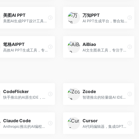
美图AI PPT
万知PPT
美图AI生成PPT设计工具，整合图像处理能力。面向设计师和职场人士，提供PPT生成、图片美化、设计优化等服务，视觉设计美观。
AI PPT生成平台，整合知识库与创作功能。面向职场人士，支持内容检索、PPT生成、设计优化等服务，知识整合能力强。
笔格AIPPT
AiBiao
高效AI PPT生成工具，专注于演示文稿智能创作。面向职场人士，支持主题输入、内容生成、设计美化等功能，PPT制作效率高。
AI文生图表工具，专注于数据可视化展示。面向数据分析师和职场人士，提供图表生成、数据可视化、PPT嵌入等服务，数据展示专业。
CodeFlicker
Zcode
快手推出的AI原生IDE，专注于短视频相关开发。面向快手生态开发者，提供代码生成、调试辅助等服务，与快手开发生态深度整合。
智谱推出的轻量级AI IDE，基于GLM模型。面向开发者，提供智能代码补全、代码生成、错误检测等服务，中文编程支持好。
Claude Code
Cursor
Anthropic推出的AI编程工具，基于Claude模型。面向开发者，提供代码生成、代码审查、调试辅助等服务，代码质量高，推理能力强。
AI代码编辑器，集成GPT-4模型，专注于智能编程辅助。面向开发者，提供代码生成、代码解释、错误修复等服务，编程体验流畅，开发效率高。