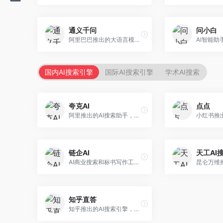
通义千问
问小白
阿里巴巴推出的大语言模型平台，提供对话问答、文档处理、图像理解、代码编写等全方位AI服务。面向企业用户和个人开发者，集成阿里云生态，支持多模态交互，企业级安全保障。
国内AI搜索引擎
国际AI搜索引擎
学术AI搜索
夸克AI
点点
阿里推出的AI搜索助手，整合搜索与AI功能。面向年轻用户，提供智能搜索、文档处理、学习辅助等服务，与夸克生态深度整合。
链企AI
天工AI
AI商业搜索和标书写作工具，专注于企业服务场景。面向企业用户，提供商业信息搜索、标书生成、企业分析等服务，商业信息专业。
知乎直答
知乎推出的AI搜索引擎，专注于知识问答场景。面向知识获取者，提供知乎内容搜索、智能问答、知识整理等服务，专业知识丰富。