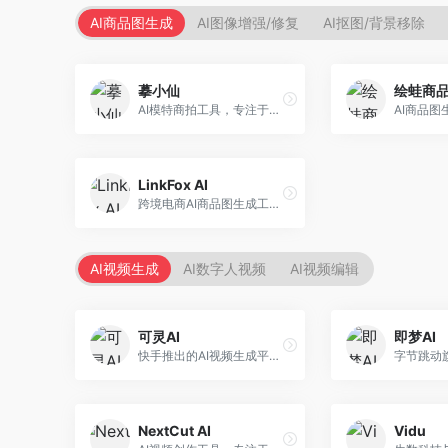
AI商品图生成
AI图像增强/修复
AI抠图/背景移除
摹小仙
绘蛙商
AI模特商拍工具，专注于服装电商。面向服装电商卖家，提供虚拟模特试穿、商品展示图生成等服务，模特形象多样，拍摄成本低。
LinkFox AI
跨境电商AI商品图生成工具。面向跨境电商卖家，支持多语言商品图生成、模特替换、场景优化等服务，适配海外电商平台需求。
AI视频生成
AI数字人视频
AI视频编辑
可灵AI
即梦AI
快手推出的AI视频生成平台，支持文生视频和图生视频，可生成长达2分钟的高质量视频内容。面向短视频创作者和营销人员，操作简便，生成效果逼真，适合商业推广和创意表达。
NextCut AI
Vidu