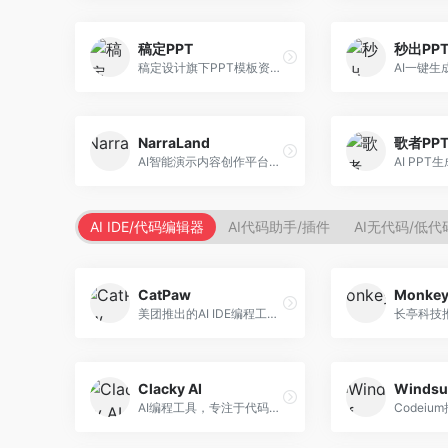
稿定PPT
秒出PP
稿定设计旗下PPT模板资源库，整合AI生成功能。面向设计师和职场人士，提供海量PPT模板、AI内容生成等服务，模板质量高。
NarraLand
歌者PP
AI智能演示内容创作平台，专注于叙事演示。面向内容创作者，提供故事创作、演示生成、动画设计等服务，演示内容生动有趣。
AI IDE/代码编辑器
AI代码助手/插件
AI无代码/低
CatPaw
Monke
美团推出的AI IDE编程工具，专注于本地开发生态。面向开发者，提供智能代码补全、代码生成、项目管理等服务，本地开发体验好。
Clacky AI
Windsu
AI编程工具，专注于代码智能生成与优化。面向开发者，提供代码生成、代码重构、错误修复等服务，编程效率高。