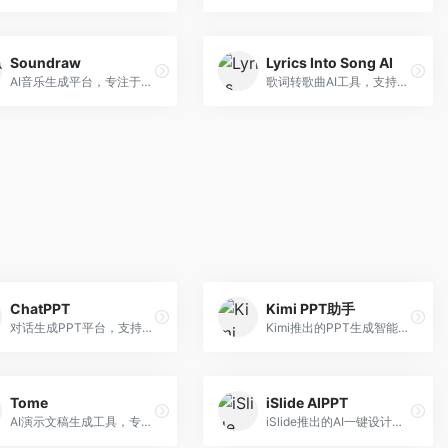
Soundraw
Lyrics Into Song AI
AI音乐生成平台，专注于免版税音乐创作。面向视频创作者和内容制作者，提供背景音乐生成、音乐定制等服务，音乐版权清晰，适合视频配乐场景。
歌词转歌曲AI工具，支持将歌词转化为完整歌曲。面向歌词创作者和音乐爱好者，提供歌词谱曲、编曲制作等服务，歌词音乐化效率高。
ChatPPT
Kimi PPT助手
对话生成PPT平台，支持自然语言交互创作。面向职场人士和教育工作者，通过对话方式完成PPT制作，交互体验友好，创作过程直观。
Kimi推出的PPT生成智能体，整合长文本处理能力。面向职场人士和学生，支持文档解析、PPT生成、内容优化等服务，与Kimi生态深度整合。
Tome
iSlide AIPPT
AI演示文稿生成工具，专注于故事化演示创作。面向创业者和营销人员，提供故事叙述、视觉设计、内容生成等服务，演示文稿叙事性强。
iSlide推出的AI一键设计精美PPT工具。面向PPT设计用户，提供模板库、内容生成、设计优化等服务，与iSlide插件深度整合。