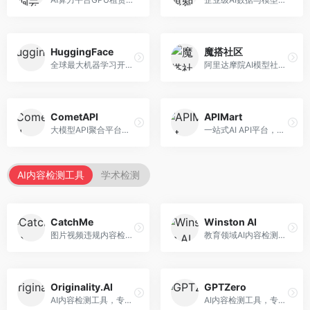
HuggingFace
魔搭社区
全球最大机器学习开源社区，整合模型库与开发工具。面向AI研究者和开发者，提供开源模型、数据集、开发工具等资源，开源生态最完善。
阿里达摩院AI模型社区，专注于中文AI生态。面向中文开发者，提供开源模型、数据集、开发工具等资源，中文模型丰富。
CometAPI
APIMart
大模型API聚合平台，整合多种AI模型服务。面向开发者，提供统一接口、模型切换、监控分析等服务，API管理便捷。
一站式AI API平台，整合多种AI服务。面向开发者，提供模型API、图像处理、语音识别等服务，API种类丰富。
AI内容检测工具
学术检测
CatchMe
Winston AI
图片视频违规内容检测平台，专注于视觉内容安全。面向内容平台，提供图片审核、视频审核、直播监控等服务，视觉检测专业。
教育领域AI内容检测平台，专注于学术诚信。面向教育机构，提供AI内容检测、抄袭检测、报告生成等服务，教育适配性强。
Originality.AI
GPTZero
AI内容检测工具，专注于内容原创性验证。面向内容创作者和出版商，提供AI检测、抄袭检测、批量分析等服务，检测精度高。
AI内容检测工具，专注于AI生成文本识别。面向教育工作者和出版商，提供文本检测、批量分析、API接口等服务，检测准确率高。