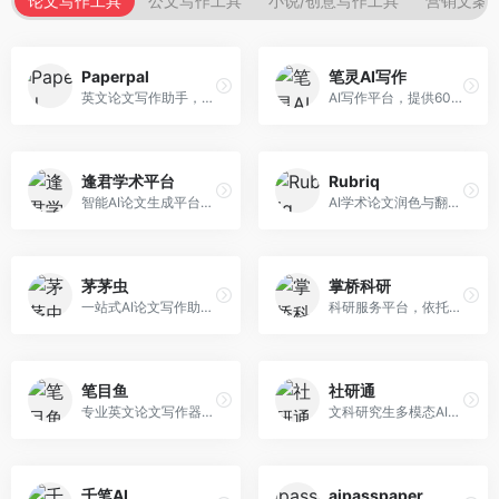
论文写作工具
公文写作工具
小说/创意写作工具
营销文案
Paperpal
笔灵AI写作
英文论文写作助手，专注于学术英语润色。面向需要发表国际期刊的研究者，提供语法检查、学术表达优化、格式规范等服务，英语表达地道专业。
AI写作平台，提供600+写作模板。面向学生、职场人士和内容创作者，支持论文、公文、营销文案等多种文体，模板丰富，一键生成，写作效率大幅提升。
逢君学术平台
Rubriq
智能AI论文生成平台，支持查重检测。面向高校学生和研究人员，提供论文选题、内容生成、查重修改等一站式服务，学术写作流程完整。
AI学术论文润色与翻译平台。面向国际期刊投稿者，提供论文润色、翻译、格式调整等服务，支持多语言，学术表达专业规范。
茅茅虫
掌桥科研
一站式AI论文写作助手，覆盖学术写作全场景。面向高校学生和科研人员，提供开题报告、文献综述、论文正文等写作服务，支持多学科多类型论文，操作简便。
科研服务平台，依托3亿+真实文献数据库。面向学术研究者和学生，提供文献检索、论文写作、科研数据分析等服务，文献资源丰富，学术支持专业。
笔目鱼
社研通
专业英文论文写作器，支持学术论文全流程。面向留学生和国际期刊投稿者，提供英文论文撰写、润色、格式调整等服务，学术英语表达规范。
文科研究生多模态AI学术写作平台。面向文科研究生和社科研究者，提供文献综述、理论分析、定性研究辅助等服务，文科研究方法论支持完善。
千笔AI
aipasspaper