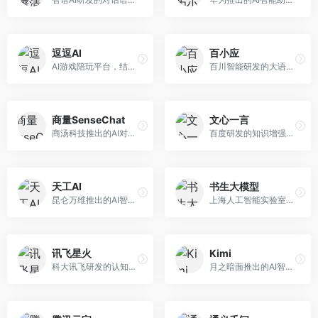
逗逗AI
百小应
AI游戏陪玩平台，结合游戏理解和自然语言交互技术。面向游戏玩家，提供游戏攻略、陪玩互动、社交聊天等服务，游戏知识丰富，互动体验有趣。
百川智能研发的大语言模型助手，专注于中文理解和生成。面向中文用户，提供知识问答、文本创作、代码辅助等服务，模型参数规模大，中文表达流畅自然。
商量SenseChat
文心一言
商汤科技推出的AI对话平台，结合计算机视觉和自然语言处理技术。面向企业用户和开发者，支持多模态交互，视觉理解能力强，适合智能客服和内容创作场景。
百度研发的知识增强大语言模型，深度融合百度知识图谱和搜索能力。面向中文用户，提供知识问答、文本创作、逻辑推理等服务，中文语境理解准确，知识覆盖面广。
天工AI
书生大模型
昆仑万维推出的AI智能助手，集成搜索、对话、创作等多种能力。面向普通用户和内容创作者，支持联网搜索、文本生成、图像理解等功能，响应速度快，免费使用。
上海人工智能实验室研发的开源大模型系列，支持多尺度和多模态。面向研究机构和开发者，开源生态完善，学术研究背景深厚，适合科研和定制开发。
讯飞星火
Kimi
科大讯飞研发的认知智能大模型，深度融合语音识别和自然语言处理技术。面向企业用户和教育领域，提供语音交互、文档处理、代码生成等服务，中文语音识别准确率高。
月之暗面推出的AI智能助手，核心优势在于超长文本处理能力，支持20万字以上文档分析。面向学术研究者、职场人士和内容创作者，提供文档解读、PPT生成、联网搜索等综合服务。