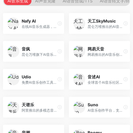
AI音乐生成
AI声音克隆
AI语音合成/TTS
AI语音转文字/转
Nafy AI
天工SkyMusic
在线AI音乐生成器，专注于快速音乐创作。面向内容创作者，支持多种风格音乐生成，操作简便，生成速度快，适合快速配乐需求。
昆仑万维推出的AI音乐创作平台，基于天工大模型。面向音乐创作者，支持歌词生成、旋律创作、音乐编曲等服务，中文音乐创作能力强。
音疯
网易天音
昆仑万维旗下AI音乐创作平台，专注于音乐内容生成。面向音乐爱好者和内容创作者，提供多种风格音乐生成，操作简便，创作速度快。
网易推出的AI音乐创作工具，支持作词、作曲与编曲。面向音乐爱好者和独立音乐人，提供歌词生成、旋律创作、编曲制作等服务，与网易云音乐生态深度整合。
Udio
音述AI
免费AI音乐创作工具，专注于高质量音乐生成。面向音乐创作者和内容制作者，支持多种音乐风格生成，音质专业，创作自由度高，适合专业音乐制作场景。
全球首个AI音乐社区平台，整合创作与分享功能。面向音乐创作者和爱好者，提供音乐创作、作品分享、社区交流等服务，社区氛围活跃。
天谱乐
Suno
阿里推出的多模态音乐生成平台，整合音频与文本理解能力。面向内容创作者，支持歌词生成、旋律创作、音乐编辑等服务，与阿里生态深度整合。
AI音乐创作平台，支持通过文字描述生成完整歌曲，包含歌词、旋律和人声。面向音乐爱好者、内容创作者和独立音乐人，操作门槛低，创作速度快，支持多种音乐风格，为音乐创作带来全新可能。
音潮
Boomy