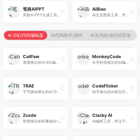
笔格AIPPT
AiBiao
高效AI PPT生成工具，专注于演示文稿智能创作。面向职场人士，支持主题输入、内容生成、设计美化等功能，PPT制作效率高。
AI文生图表工具，专注于数据可视化展示。面向数据分析师和职场人士，提供图表生成、数据可视化、PPT嵌入等服务，数据展示专业。
AI IDE/代码编辑器
AI代码助手/插件
AI无代码/低代码开发
CatPaw
MonkeyCode
美团推出的AI IDE编程工具，专注于本地开发生态。面向开发者，提供智能代码补全、代码生成、项目管理等服务，本地开发体验好。
长亭科技推出的AI编程助手，专注于安全开发。面向开发者，提供代码生成、安全检测、漏洞修复等服务，安全开发能力强。
TRAE
CodeFlicker
字节跳动推出的AI IDE编程工具，深度集成大模型能力。面向开发者，提供智能代码补全、代码解释、重构优化等服务，编程效率显著提升。
快手推出的AI原生IDE，专注于短视频相关开发。面向快手生态开发者，提供代码生成、调试辅助等服务，与快手开发生态深度整合。
Zcode
Clacky AI
智谱推出的轻量级AI IDE，基于GLM模型。面向开发者，提供智能代码补全、代码生成、错误检测等服务，中文编程支持好。
AI编程工具，专注于代码智能生成与优化。面向开发者，提供代码生成、代码重构、错误修复等服务，编程效率高。