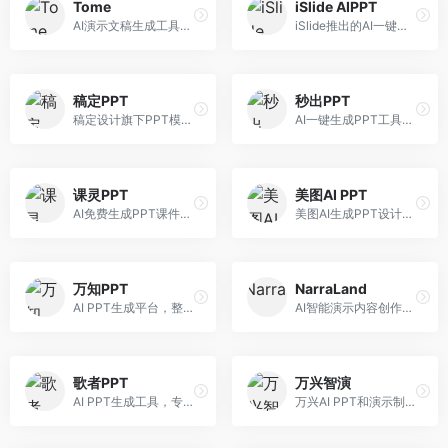
Tome
iSlide AIPPT
AI演示文稿生成工具，专注于故事化演示创作。面向创业者和营销人员，提供故事叙述、视觉设计、内容生成等服务，演示文稿叙事性强。
iSlide推出的AI一键设计精美PPT工具。面向PPT设计用户，提供模板库、内容生成、设计优化等服务，与iSlide插件深度整合。
稿定PPT
秒出PPT
稿定设计旗下PPT模板资源库，整合AI生成功能。面向设计师和职场人士，提供海量PPT模板、AI内容生成等服务，模板质量高。
AI一键生成PPT工具，专注于快速演示文稿制作。面向职场人士，支持主题输入、内容生成、模板套用等功能，PPT生成速度快，适合紧急制作场景。
课灵PPT
美图AI PPT
AI免费生成PPT课件平台，专注于教育场景。面向教师和教育工作者，提供课件生成、教学设计、模板选择等服务，教育适配性强。
美图AI生成PPT设计工具，整合图像处理能力。面向设计师和职场人士，提供PPT生成、图片美化、设计优化等服务，视觉设计美观。
万知PPT
NarraLand
AI PPT生成平台，整合知识库与创作功能。面向职场人士，支持内容检索、PPT生成、设计优化等服务，知识整合能力强。
AI智能演示内容创作平台，专注于叙事演示。面向内容创作者，提供故事创作、演示生成、动画设计等服务，演示内容生动有趣。
歌者PPT
万兴智演
AI PPT生成工具，专注于演示文稿智能创作。面向职场人士，支持主题输入、内容生成、设计美化等功能，PPT制作效率高。
万兴AI PPT和演示制作软件，整合视频演示功能。面向职场人士和教育工作者，提供PPT生成、演示录制、视频制作等服务，演示功能完善。