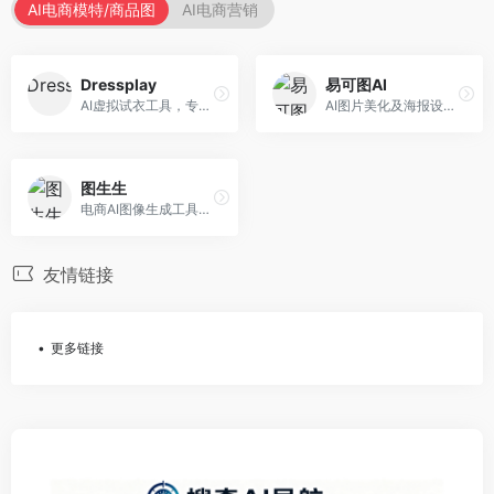
AI电商模特/商品图
AI电商营销
Dressplay
易可图AI
AI虚拟试衣工具，专注于服装电商体验。面向服装电商，提供虚拟试穿、尺码推荐、穿搭建议等服务，试衣体验真实。
AI图片美化及海报设计平台，专注于电商视觉设计。面向电商卖家，提供图片美化、海报设计、营销素材等服务，设计效率高。
图生生
电商AI图像生成工具，专注于商品图创作。面向电商卖家，提供商品图生成、背景替换、批量处理等服务，商品图质量高。
友情链接
更多链接