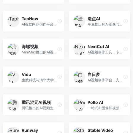
TapNow
造点AI
AI视觉内容创作平台，整合图像与视频生成能力。面向内容创作者，提供文生图、文生视频、智能编辑等服务，创作工具丰富，一站式体验便捷。
夸克推出的AI图像与视频创作平台。面向普通用户和内容创作者，提供文生图、文生视频等功能，操作简便，与夸克生态深度整合。
海螺视频
NextCut AI
MiniMax推出的AI视频生成工具，支持高质量视频创作。面向内容创作者，提供文生视频、视频编辑等功能，生成速度快，视频效果自然流畅。
AI视频创作工具，专注于智能剪辑和视频生成。面向视频创作者，提供智能剪辑、视频生成、特效添加等功能，剪辑效率高，适合快节奏内容生产。
Vidu
白日梦
生数科技与清华大学联合研发的AI视频生成大模型。面向视频创作者和内容生产者，支持文生视频、图生视频，视频质量高，物理运动理解准确，国产视频生成领先工具。
AI视频创作平台，支持生成长达50分钟的长视频内容。面向长视频创作者和内容生产者，支持故事视频生成、视频编辑等功能，适合叙事性内容创作。
腾讯混元AI视频
Pollo AI
腾讯推出的AI视频生成工具，基于混元大模型。面向腾讯生态用户和内容创作者，支持文生视频、视频编辑等功能，与腾讯产品生态深度整合。
一站式AI图像和视频创作平台，整合多种生成工具。面向内容创作者，提供文生图、文生视频、视频编辑等服务，创作工具全面，一站式体验便捷。
Runway
Stable Video