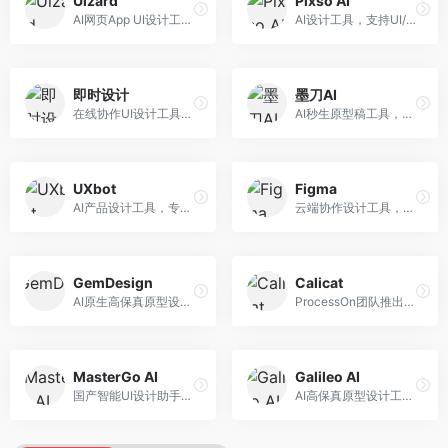
Uizard
Pixso AI
AI网页App UI设计工具，专注于快速界面生成。面向产品经理和设计师，提供线框图转UI、界面生成、设计优化等服务，设计速度快。
AI设计工具，支持UI/UX设计全流程。面向设计师和产品团队，提供界面生成、设计优化、协作评审等服务，国产替代方案，团队协作便捷。
即时设计
墨刀AI
在线协作UI设计工具，整合AI设计功能。面向设计师和产品团队，提供界面设计、原型制作、设计资源库等服务，国产协作设计平台。
AI秒生原型稿工具，专注于快速原型设计。面向产品经理和设计师，提供原型生成、交互设计、团队协作等服务，原型制作效率高。
UXbot
Figma
AI产品设计工具，专注于用户体验优化。面向UX设计师，提供用户研究、设计建议、可用性测试等服务，UX设计支持完善。
云端协作设计工具，整合AI设计辅助功能。面向UI/UX设计师和产品团队，提供界面设计、原型制作、团队协作等服务，协作功能强大，是UI设计领域的标杆产品。
GemDesign
Calicat
AI原生高保真原型设计工具，专注于智能设计生成。面向设计师，提供界面生成、设计优化、原型制作等服务，设计自动化程度高。
ProcessOn团队推出的产设研协作平台，整合设计与协作功能。面向产品团队，提供设计协作、文档管理、团队沟通等服务，产研协作便捷。
MasterGo AI
Galileo AI
国产智能UI设计助手，专注于界面设计自动化。面向UI设计师，提供界面生成、组件设计、设计系统构建等服务，中文用户适配性好。
AI高保真原型设计工具，专注于UI界面生成。面向设计师和产品团队，提供界面生成、交互设计、设计优化等服务，界面质量高。