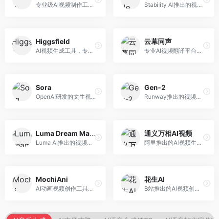
专业级AI视频制作工具，支持视频生成与编辑。面向影视制作人和创意工作者，提供文生视频、视频编辑、绿幕抠像等专业功能，视频处理能力强，适合专业创作场景。
Stability AI推出的视频生成模型，开源可部署。面向开发者和专业创作者，支持视频生成、视频编辑等功能，开源生态完善，定制化程度高。
Higgsfield
云幕同声
AI视频生成工具，专注于高质量视频内容创作。面向视频创作者和营销人员，支持文生视频、视频编辑等功能，视频效果逼真，适合商业应用。
专业AI视频翻译平台，支持视频多语言配音和字幕生成。面向跨境电商和内容出海从业者，提供视频翻译、配音、字幕生成等服务，多语言支持完善。
Sora
Gen-2
OpenAI研发的文生视频大模型，可根据文字描述生成长达60秒的高清视频。面向影视创作者、广告从业者和内容生产者，视频连贯性强，物理世界理解准确，代表了AI视频生成的最高水平。
Runway推出的视频生成模型，专注于文生视频和视频风格转换。面向影视制作人和创意工作者，支持文本到视频、图像到视频等多种生成模式，视频质量专业级。
Luma Dream Machine
通义万相AI视频
Luma AI推出的视频生成工具，专注于高质量视频创作。面向影视创作者和内容生产者，支持文生视频、图生视频，视频质量高，物理运动流畅自然。
阿里推出的AI视频生成服务，整合图像与视频创作能力。面向电商和营销从业者，支持商品视频生成、营销视频制作等服务，商业应用场景丰富。
MochiAni
花生AI
AI动画视频创作工具，专注于动画内容生成。面向动画创作者和二次元内容生产者，支持动画风格视频生成，动画效果流畅，适合动漫内容创作。
B站推出的AI视频创作工具，专注于短视频内容生成。面向B站创作者，支持视频生成、视频编辑等功能，与B站平台深度整合，创作效率高。