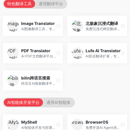
特色翻译工具
通用翻译平台
Image Translator
北极象沉浸式翻译
AI图像翻译工具，专注于图片文字翻译。面向设计师和电商从业者，提供图片文字识别、翻译、替换等服务，图像翻译效果好。
免费沉浸式网页翻译工具，专注于阅读体验。面向普通用户，提供网页双语翻译、文档翻译等服务，免费使用，翻译质量高。
PDF Translator
Lufe AI Translator
AI PDF文档翻译平台，专注于文档本地化。面向商务人士，提供PDF翻译、格式保留、批量处理等服务，文档翻译专业。
AI双语翻译扩展，专注于浏览器翻译场景。面向外语内容阅读者，提供网页双语翻译、划词翻译等服务，浏览器集成便捷。
bilin跨语言搜索
跨语言AI搜索翻译平台，专注于信息获取。面向研究者和内容创作者，提供跨语言搜索、内容翻译、信息整合等服务，跨语言检索能力强。
AI智能体开发平台
通用AI智能体
MyShell
BrowserOS
AI智能体开发与部署平台，专注于语音交互智能体。面向开发者，提供语音智能体创建、部署服务、社区分享等功能，语音交互能力强。
免费开源AI Agent浏览器，专注于浏览器自动化。面向开发者，提供浏览器控制、任务自动化、API接口等服务，开源免费。