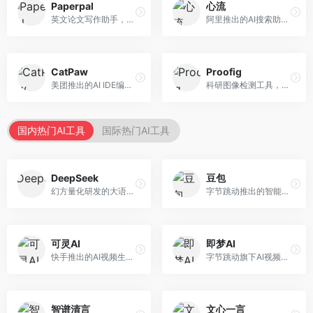
Paperpal
心流
英文论文写作助手，专注于学术英语润色。面向需要发表国际期刊的研究者，提供语法检查、学术表达优化、格式规范等服务，英语表达地道专业。
阿里推出的AI搜索助手，专注于智能信息获取。面向普通用户，提供智能搜索、内容整理、知识问答等服务，与阿里生态深度整合。
CatPaw
Proofig
美团推出的AI IDE编程工具，专注于本地开发生态。面向开发者，提供智能代码补全、代码生成、项目管理等服务，本地开发体验好。
科研图像检测工具，专注于学术图像完整性验证。面向科研人员，提供图像检测、重复分析、报告生成等服务，学术检测专业。
国内热门AI工具
国际热门AI工具
DeepSeek
豆包
幻方量化研发的大语言模型平台，专注于深度推理和代码生成能力。面向开发者、研究人员和技术爱好者，提供强大的逻辑推理和数学计算功能，开源生态完善，API接口友好。
字节跳动推出的智能对话助手平台，提供文本创作、知识问答、英语学习等多种AI服务。面向普通用户和内容创作者，支持多轮对话和文件解析，免费使用，响应速度快，中文理解能力强。
可灵AI
即梦AI
快手推出的AI视频生成平台，支持文生视频和图生视频，可生成长达2分钟的高质量视频内容。面向短视频创作者和营销人员，操作简便，生成效果逼真，适合商业推广和创意表达。
字节跳动旗下AI视频创作平台，支持多模态内容生成。面向内容创作者和营销人员，提供文生视频、图生视频、智能剪辑等功能，中文理解能力强，创作效率高。
智谱清言
文心一言