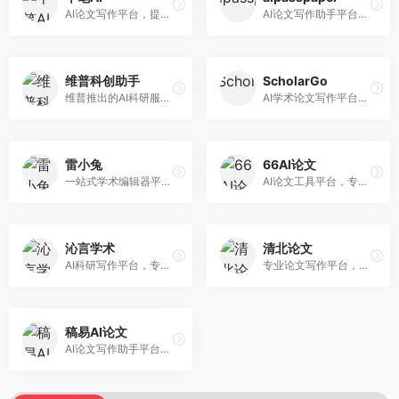
AI论文写作平台，提供无限改稿服务。面向高校学生和学术研究者，支持论文选题、大纲生成、内容撰写、查重修改等全流程服务，改稿次数不限，服务质量有保障。
AI论文写作助手平台，提供智能化的学术写作支持。面向大学生和研究人员，支持多种学科论文生成，提供参考文献管理和格式规范服务，写作效率高。
维普科创助手
ScholarGo
维普推出的AI科研服务平台，整合学术资源与智能写作。面向科研人员和高校师生，提供文献检索、论文写作、查重检测等一站式服务，学术资源权威可靠。
AI学术论文写作平台，专注于理工科领域的逻辑构建。面向理工科研究生和科研工作者，提供公式编辑、数据分析、论文结构优化等服务，理工科写作逻辑严谨。
雷小兔
66AI论文
一站式学术编辑器平台，覆盖论文写作全流程。面向高校学生和科研人员，提供选题分析、文献检索、论文生成、查重降重等服务，操作流程清晰，学术写作效率显著提升。
AI论文工具平台，专注于高质量低查重论文生成。面向大学生和研究生，提供论文写作、降重修改等服务，生成内容原创度高，查重率低。
沁言学术
清北论文
AI科研写作平台，专注于学术研究辅助。面向研究生和科研工作者，提供文献分析、研究方法指导、论文撰写等服务，学术资源丰富，研究支持全面。
专业论文写作平台，依托高校学术资源。面向本科生和研究生，提供论文指导、写作辅助、查重检测等服务，学术规范性强，适合追求高质量论文的用户。
稿易AI论文
AI论文写作助手平台，提供智能化学术写作支持。面向高校学生，支持多种论文类型生成，提供参考文献管理和格式规范服务，操作流程简单。