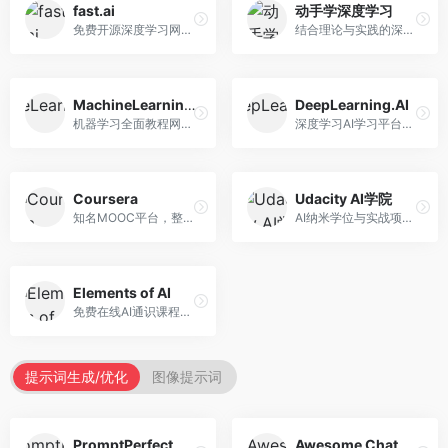
fast.ai
动手学深度学习
免费开源深度学习网站，专注于实用AI教学。面向开发者，提供免费深度学习课程、实战项目、代码库等资源，学习门槛低。
结合理论与实践的深度学习教材，专注于代码驱动学习。面向学生和开发者，提供深度学习理论、代码实现、练习题等资源，学习体验好。
MachineLearningMastery
DeepLearning.AI
机器学习全面教程网站，专注于实用技能教学。面向开发者，提供机器学习算法、Python实现、项目实战等教程，实用性强。
深度学习AI学习平台，由吴恩达创立。面向AI学习者，提供深度学习专项课程、AI新闻、技术社区等资源，课程质量权威。
Coursera
Udacity AI学院
知名MOOC平台，整合全球顶尖大学课程资源。面向学习者，提供AI、机器学习、深度学习等课程，证书认可度高，课程质量专业。
AI纳米学位与实战项目平台，专注于职业导向学习。面向AI从业者，提供机器学习、深度学习、计算机视觉等纳米学位，项目实战性强。
Elements of AI
免费在线AI通识课程，专注于AI基础知识普及。面向普通大众，提供AI概念、原理、应用等入门知识，语言通俗易懂。
提示词生成/优化
图像提示词
PromptPerfect
Awesome ChatGPT Prompts