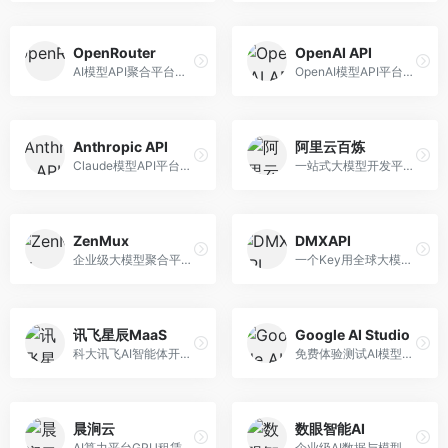
OpenRouter
OpenAI API
AI模型API聚合平台，整合多种主流大模型。面向开发者，提供统一API接口、模型对比、成本优化等服务，模型选择灵活。
OpenAI模型API平台，提供GPT系列模型服务。面向开发者，提供模型API、微调服务、Assistants API等，是AI开发领域的基础设施。
Anthropic API
阿里云百炼
Claude模型API平台，专注于安全可靠的AI服务。面向开发者，提供Claude系列模型API、安全特性、企业级服务等，API质量高。
一站式大模型开发平台，深度整合阿里云服务。面向企业开发者和AI团队，提供模型训练、微调、部署、应用开发等全流程服务，企业级功能完善。
ZenMux
DMXAPI
企业级大模型聚合平台，专注于企业AI服务。面向企业用户，提供多模型管理、安全合规、成本优化等服务，企业级功能完善。
一个Key用全球大模型的聚合平台。面向开发者，提供多模型统一API、简化接入、成本控制等服务，接入便捷。
讯飞星辰MaaS
Google AI Studio
科大讯飞AI智能体开发平台，专注于企业级模型服务。面向企业用户，提供模型调用、智能体创建、行业解决方案等服务，中文能力突出。
免费体验测试AI模型的平台，深度整合Google生态。面向开发者和研究者，提供Gemini模型体验、API密钥管理、提示词测试等服务，免费使用。
晨涧云
数眼智能AI
AI算力平台GPU租赁服务，专注于弹性算力。面向开发者和研究者，提供GPU租赁、弹性调度、成本优化等服务，算力灵活。
企业级AI数据与模型服务平台，专注于数据驱动AI。面向企业用户，提供数据管理、模型训练、部署服务等，数据治理能力强。