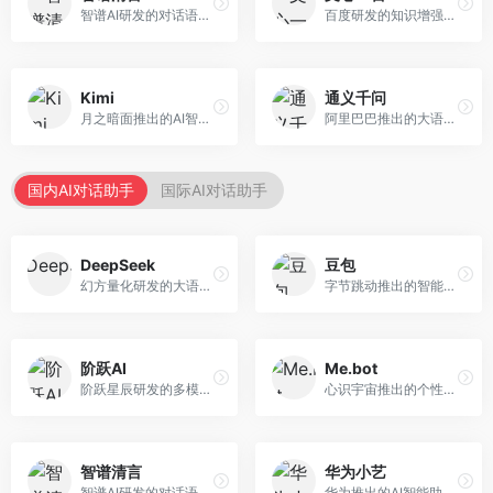
智谱AI研发的对话语言模型，支持中英双语交互。面向中文用户和开发者，提供知识问答、代码编写、文档解读等服务，开源生态完善，学术研究背景深厚。
百度研发的知识增强大语言模型，深度融合百度知识图谱和搜索能力。面向中文用户，提供知识问答、文本创作、逻辑推理等服务，中文语境理解准确，知识覆盖面广。
Kimi
通义千问
月之暗面推出的AI智能助手，核心优势在于超长文本处理能力，支持20万字以上文档分析。面向学术研究者、职场人士和内容创作者，提供文档解读、PPT生成、联网搜索等综合服务。
阿里巴巴推出的大语言模型平台，提供对话问答、文档处理、图像理解、代码编写等全方位AI服务。面向企业用户和个人开发者，集成阿里云生态，支持多模态交互，企业级安全保障。
国内AI对话助手
国际AI对话助手
DeepSeek
豆包
幻方量化研发的大语言模型平台，专注于深度推理和代码生成能力。面向开发者、研究人员和技术爱好者，提供强大的逻辑推理和数学计算功能，开源生态完善，API接口友好。
字节跳动推出的智能对话助手平台，提供文本创作、知识问答、英语学习等多种AI服务。面向普通用户和内容创作者，支持多轮对话和文件解析，免费使用，响应速度快，中文理解能力强。
阶跃AI
Me.bot
阶跃星辰研发的多模态大模型平台，支持文本、图像、视频的综合理解与生成。面向创作者和企业客户，提供内容创作、智能分析等服务，多模态能力突出。
心识宇宙推出的个性化AI伴侣，专注于情感交互和个人助理服务。面向个人用户，支持日程管理、情感陪伴、知识问答等功能，交互体验人性化。
智谱清言
华为小艺
智谱AI研发的对话语言模型，支持中英双语交互。面向中文用户和开发者，提供知识问答、代码编写、文档解读等服务，开源生态完善，学术研究背景深厚。
华为推出的AI智能助手网页端，深度整合鸿蒙生态和华为云服务。面向华为设备用户，支持语音交互、智能问答、设备控制等功能，与华为硬件生态无缝衔接。