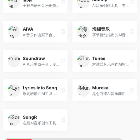
全栈自研AI音乐创作平台，支持从创作到发布的完整流程。面向独立音乐人和音乐工作室，提供作词作曲、编曲混音、音乐发布等服务，创作工具专业。
AI音乐创作工具，专注于快速音乐生成与发布。面向音乐爱好者和业余创作者，支持一键生成原创音乐，可直接发布到音乐平台，创作门槛低。
AIVA
海绵音乐
AI音乐作曲家平台，专注于古典和影视配乐创作。面向影视制作人和游戏开发者，提供原创音乐生成、配乐定制等服务，音乐风格专业，适合影视游戏配乐。
字节跳动推出的AI音乐创作平台，支持多风格音乐生成。面向内容创作者和音乐爱好者，提供歌词创作、旋律生成、编曲制作等服务，创作效率高，适合短视频配乐。
Soundraw
Tunee
AI音乐生成平台，专注于免版税音乐创作。面向视频创作者和内容制作者，提供背景音乐生成、音乐定制等服务，音乐版权清晰，适合视频配乐场景。
对话式音乐创作AI智能体，支持自然语言交互创作。面向音乐爱好者，通过对话方式完成音乐创作，交互体验友好，创作过程直观。
Lyrics Into Song AI
Mureka
歌词转歌曲AI工具，支持将歌词转化为完整歌曲。面向歌词创作者和音乐爱好者，提供歌词谱曲、编曲制作等服务，歌词音乐化效率高。
昆仑万维AI音乐商用创作平台，专注于商业音乐授权。面向企业和商业用户，提供版权音乐生成、商用授权等服务，音乐版权清晰，商业应用安全。
SongR
在线AI音乐创作工具，支持歌词与旋律一体化生成。面向内容创作者和音乐爱好者，提供歌词创作、旋律生成、音乐制作等服务，操作简便，创作速度快。