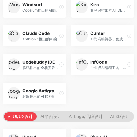
Windsurf
Kiro
Codeium推出的AI编程工具，专注于代码智能辅助。面向开发者，提供代码补全、代码生成、代码解释等服务，多语言支持完善。
亚马逊推出的AI IDE，深度整合AWS云服务。面向AWS开发者，提供代码生成、云服务集成、部署自动化等服务，与AWS生态无缝衔接。
Claude Code
Cursor
Anthropic推出的AI编程工具，基于Claude模型。面向开发者，提供代码生成、代码审查、调试辅助等服务，代码质量高，推理能力强。
AI代码编辑器，集成GPT-4模型，专注于智能编程辅助。面向开发者，提供代码生成、代码解释、错误修复等服务，编程体验流畅，开发效率高。
CodeBuddy IDE
InfCode
腾讯推出的全栈开发AI IDE，整合腾讯云服务。面向开发者，提供代码生成、调试辅助、部署服务等功能，与腾讯云生态深度整合。
企业级AI编程工具，专注于团队协作开发。面向企业开发团队，提供代码生成、代码审查、团队协作等服务，企业级功能完善。
Google Antigravity
谷歌推出的AI IDE编程智能体，整合Google Cloud服务。面向谷歌生态开发者，提供智能编程辅助、云服务集成等功能。
AI UI/UX设计
AI平面设计
AI Logo/品牌设计
AI 3D设计