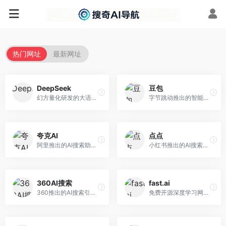
热门网址
最新网址
DeepSeek
豆包
幻方量化研发的大语言模型平台，专注于深度推理和代码生成能力。面向开发者、研究人员和技术爱好者，提供强大的逻辑推理和数学计算功能，开源生态完善，API接口友好。
字节跳动推出的智能对话助手平台，提供文本创作、知识问答、英语学习等多种AI服务。面向普通用户和内容创作者，支持多轮对话和文件解析，免费使用，响应速度快，中文理解能力强。
夸克AI
点点
阿里推出的AI搜索助手，整合搜索与AI功能。面向年轻用户，提供智能搜索、文档处理、学习辅助等服务，与夸克生态深度整合。
小红书推出的AI搜索应用，专注于生活方式内容搜索。面向小红书用户，提供生活攻略、消费决策、内容推荐等服务，生活方式内容丰富。
360AI搜索
fast.ai
360推出的AI搜索引擎，专注于安全智能搜索。面向普通用户，提供智能问答、网页搜索、内容整理等服务，安全防护能力强。
免费开源深度学习网站，专注于实用AI教学。面向开发者，提供免费深度学习课程、实战项目、代码库等资源，学习门槛低。