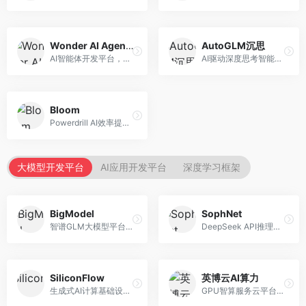
Wonder AI Agents
AutoGLM沉思
AI智能体开发平台，专注于低代码智能体创建。面向开发者，提供可视化开发、模板库、部署服务等功能，开发门槛低。
AI驱动深度思考智能体，专注于复杂推理任务。面向高级用户，提供深度分析、逻辑推理、决策支持等服务，推理能力强。
Bloom
Powerdrill AI效率提升平台，专注于企业智能化。面向企业用户，提供智能体创建、流程自动化、数据分析等服务，企业效率提升显著。
大模型开发平台
AI应用开发平台
深度学习框架
BigModel
SophNet
智谱GLM大模型平台，提供API调用与模型服务。面向开发者和企业用户，提供GLM系列模型API、微调服务、应用开发工具等，开源生态完善。
DeepSeek API推理平台，专注于DeepSeek模型服务。面向开发者，提供DeepSeek模型API、高性能推理、低成本服务，推理效率高。
SiliconFlow
英博云AI算力
生成式AI计算基础设施平台，专注于模型推理服务。面向开发者和企业，提供多模型API、高性能推理、成本优化等服务，推理性价比高。
GPU智算服务云平台，专注于AI算力租赁。面向AI研究者和企业，提供GPU租赁、模型训练、推理服务等，算力资源丰富。