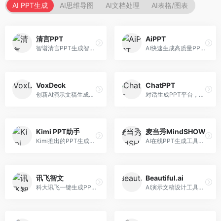
AI PPT生成
AI思维导图
AI文档处理
AI表格/图表
清言PPT
AiPPT
智谱清言PPT生成智能体，基于GLM大模型。面向智谱用户，支持对话生成PPT、内容优化等服务，与智谱生态深度整合。
AI快速生成高质量PPT平台，支持主题定制。面向职场人士和学生，提供一键生成、模板选择、内容优化等服务，PPT制作速度快，设计质量高。
VoxDeck
ChatPPT
创新AI演示文稿生成工具，支持语音交互创作。面向职场人士，支持语音输入、PPT生成、内容优化等功能，语音创作体验便捷。
对话生成PPT平台，支持自然语言交互创作。面向职场人士和教育工作者，通过对话方式完成PPT制作，交互体验友好，创作过程直观。
Kimi PPT助手
麦当秀MindSHOW
Kimi推出的PPT生成智能体，整合长文本处理能力。面向职场人士和学生，支持文档解析、PPT生成、内容优化等服务，与Kimi生态深度整合。
AI在线PPT生成工具，支持思维导图转PPT。面向职场人士，提供思维导图导入、PPT生成、模板选择等服务，思维导图转PPT效率高。
讯飞智文
Beautiful.ai
科大讯飞一键生成PPT和Word工具，整合语音技术。面向职场人士，支持语音输入、文档生成、格式调整等功能，办公效率显著提升。
AI演示文稿设计工具，专注于自动化设计排版。面向职场人士，提供智能排版、模板选择、设计优化等服务，设计美观度高。