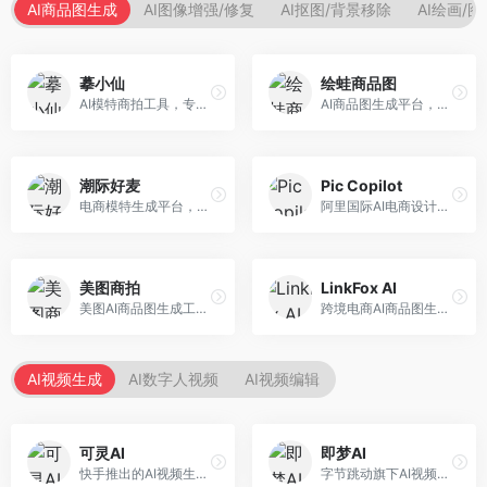
AI商品图生成
AI图像增强/修复
AI抠图/背景移除
AI绘画/
摹小仙
绘蛙商品图
AI模特商拍工具，专注于服装电商。面向服装电商卖家，提供虚拟模特试穿、商品展示图生成等服务，模特形象多样，拍摄成本低。
AI商品图生成平台，支持模特换装和场景生成。面向电商卖家，提供商品上身效果展示、场景化商品图生成等服务，电商营销效果显著。
潮际好麦
Pic Copilot
电商模特生成平台，支持AI虚拟模特创作。面向服装和配饰电商，提供模特试穿、商品展示、营销素材生成等服务，模特形象可定制。
阿里国际AI电商设计工具，专注于跨境电商。面向跨境电商卖家，提供商品图优化、营销海报生成、多语言适配等服务，海外市场适配性强。
美图商拍
LinkFox AI
美图AI商品图生成工具，整合美图生态。面向电商卖家，提供商品图美化、模特替换、场景生成等服务，移动端操作便捷。
跨境电商AI商品图生成工具。面向跨境电商卖家，支持多语言商品图生成、模特替换、场景优化等服务，适配海外电商平台需求。
AI视频生成
AI数字人视频
AI视频编辑
可灵AI
即梦AI
快手推出的AI视频生成平台，支持文生视频和图生视频，可生成长达2分钟的高质量视频内容。面向短视频创作者和营销人员，操作简便，生成效果逼真，适合商业推广和创意表达。
字节跳动旗下AI视频创作平台，支持多模态内容生成。面向内容创作者和营销人员，提供文生视频、图生视频、智能剪辑等功能，中文理解能力强，创作效率高。