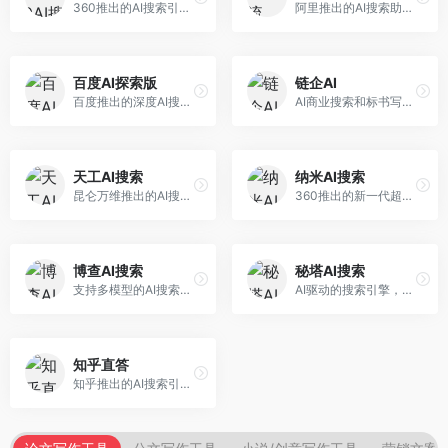
360推出的AI搜索引擎，专注于安全智能搜索。面向普通用户，提供智能问答、网页搜索、内容整理等服务，安全防护能力强。
阿里推出的AI搜索助手，专注于智能信息获取。面向普通用户，提供智能搜索、内容整理、知识问答等服务，与阿里生态深度整合。
百度AI探索版
链企AI
百度推出的深度AI搜索引擎，整合百度知识图谱。面向中文用户，提供智能问答、知识探索、内容生成等服务，知识覆盖面广。
AI商业搜索和标书写作工具，专注于企业服务场景。面向企业用户，提供商业信息搜索、标书生成、企业分析等服务，商业信息专业。
天工AI搜索
纳米AI搜索
昆仑万维推出的AI搜索引擎，整合大模型与搜索能力。面向普通用户，提供智能问答、深度搜索、内容整理等服务，中文搜索体验好。
360推出的新一代超级AI搜索，深度整合360搜索资源。面向普通用户，提供智能问答、多模态搜索、内容生成等服务，安全可靠。
博查AI搜索
秘塔AI搜索
支持多模型的AI搜索引擎，整合多种大模型能力。面向AI爱好者，提供多模型搜索、答案对比、深度分析等服务，模型选择灵活。
AI驱动的搜索引擎，专注于无广告直达结果。面向研究者和信息获取需求者，提供深度搜索、来源标注、答案整理等服务，搜索结果干净准确，信息可信度高。
知乎直答
知乎推出的AI搜索引擎，专注于知识问答场景。面向知识获取者，提供知乎内容搜索、智能问答、知识整理等服务，专业知识丰富。