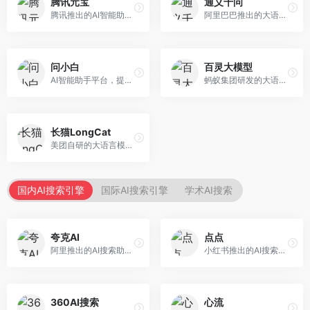
腾讯元宝
通义千问
腾讯推出的AI智能助手，整合微信生态和腾讯云服务。面向普通用户和企业客户，支持文档解析、图像理解、联网搜索等功能，与腾讯产品无缝衔接，办公协作便捷。
阿里巴巴推出的大语言模型平台，提供对话问答、文档处理、图像理解、代码编写等全方位AI服务。面向企业用户和个人开发者，集成阿里云生态，支持多模态交互，企业级安全保障。
问小白
百灵大模型
AI智能助手平台，提供知识问答、文本创作、文档处理等服务。面向普通用户和职场人士，操作简便，响应速度快，支持多场景应用。
蚂蚁集团研发的大语言模型平台，专注于金融科技和企业服务。面向金融机构和企业客户，提供智能客服、风险分析、文档处理等服务，金融场景理解深入。
长猫LongCat
美团自研的大语言模型对话平台，专注于本地生活服务场景。面向美团生态用户，提供智能推荐、服务问答等功能，本地生活知识覆盖全面。
国内AI搜索引擎
国际AI搜索引擎
学术AI搜索
夸克AI
点点
阿里推出的AI搜索助手，整合搜索与AI功能。面向年轻用户，提供智能搜索、文档处理、学习辅助等服务，与夸克生态深度整合。
小红书推出的AI搜索应用，专注于生活方式内容搜索。面向小红书用户，提供生活攻略、消费决策、内容推荐等服务，生活方式内容丰富。
360AI搜索
心流