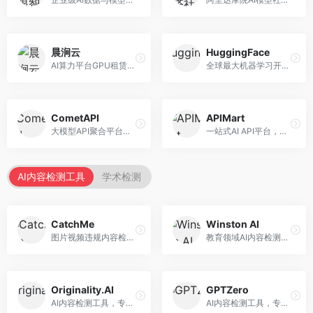
晨涧云
HuggingFace
AI算力平台GPU租赁服务，专注于弹性算力。面向开发者和研究者，提供GPU租赁、弹性调度、成本优化等服务，算力灵活。
全球最大机器学习开源社区，整合模型库与开发工具。面向AI研究者和开发者，提供开源模型、数据集、开发工具等资源，开源生态最完善。
CometAPI
APIMart
大模型API聚合平台，整合多种AI模型服务。面向开发者，提供统一接口、模型切换、监控分析等服务，API管理便捷。
一站式AI API平台，整合多种AI服务。面向开发者，提供模型API、图像处理、语音识别等服务，API种类丰富。
AI内容检测工具
学术检测
CatchMe
Winston AI
图片视频违规内容检测平台，专注于视觉内容安全。面向内容平台，提供图片审核、视频审核、直播监控等服务，视觉检测专业。
教育领域AI内容检测平台，专注于学术诚信。面向教育机构，提供AI内容检测、抄袭检测、报告生成等服务，教育适配性强。
Originality.AI
GPTZero
AI内容检测工具，专注于内容原创性验证。面向内容创作者和出版商，提供AI检测、抄袭检测、批量分析等服务，检测精度高。
AI内容检测工具，专注于AI生成文本识别。面向教育工作者和出版商，提供文本检测、批量分析、API接口等服务，检测准确率高。