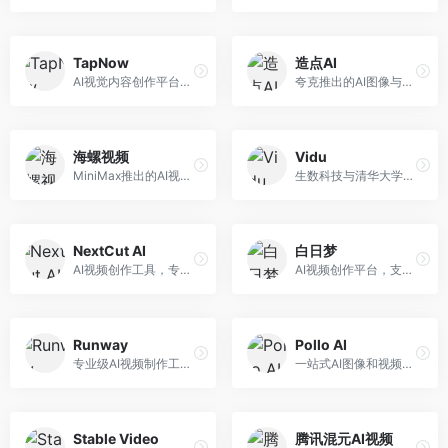
TapNow
造点AI
AI视觉内容创作平台，整合图像与视频生成能力。面向内容创作者，提供文生图、文生视频、智能编辑等服务，创作工具丰富，一站式体验便捷。
夸克推出的AI图像与视频创作平台。面向普通用户和内容创作者，提供文生图、文生视频等功能，操作简便，与夸克生态深度整合。
海螺视频
Vidu
MiniMax推出的AI视频生成工具，支持高质量视频创作。面向内容创作者，提供文生视频、视频编辑等功能，生成速度快，视频效果自然流畅。
生数科技与清华大学联合研发的AI视频生成大模型。面向视频创作者和内容生产者，支持文生视频、图生视频，视频质量高，物理运动理解准确，国产视频生成领先工具。
NextCut AI
白日梦
AI视频创作工具，专注于智能剪辑和视频生成。面向视频创作者，提供智能剪辑、视频生成、特效添加等功能，剪辑效率高，适合快节奏内容生产。
AI视频创作平台，支持生成长达50分钟的长视频内容。面向长视频创作者和内容生产者，支持故事视频生成、视频编辑等功能，适合叙事性内容创作。
Runway
Pollo AI
专业级AI视频制作工具，支持视频生成与编辑。面向影视制作人和创意工作者，提供文生视频、视频编辑、绿幕抠像等专业功能，视频处理能力强，适合专业创作场景。
一站式AI图像和视频创作平台，整合多种生成工具。面向内容创作者，提供文生图、文生视频、视频编辑等服务，创作工具全面，一站式体验便捷。
Stable Video
腾讯混元AI视频