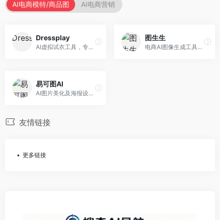
AI电商模特/商品图
AI电商营销
Dressplay
图生生
AI虚拟试衣工具，专注于服装电商体验。面向服装电商，提供虚拟试穿、尺码推荐、穿搭建议等服务，试衣体验真实。
电商AI图像生成工具，专注于商品图创作。面向电商卖家，提供商品图生成、背景替换、批量处理等服务，商品图质量高。
易可图AI
AI图片美化及海报设计平台，专注于电商视觉设计。面向电商卖家，提供图片美化、海报设计、营销素材等服务，设计效率高。
友情链接
更多链接