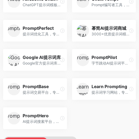
ChatGPT提示词模板库，专注于实用提示词收集。面向ChatGPT用户，提供提示词模板、使用场景、效果展示等资源，模板实用性强。
Prompt编写者工具，专注于提示词创作辅助。面向提示词创作者，提供提示词编辑、测试、分享等服务，创作工具完善。
PromptPerfect
幂简AI提示词商城
提示词优化工具，专注于提示词质量提升。面向AI用户，提供提示词优化、效果测试、版本对比等服务，提示词优化专业。
3000+优质提示词模板平台，专注于中文提示词。面向中文AI用户，提供提示词模板、分类检索、一键使用等服务，中文提示词丰富。
Google AI提示词库
PromptPilot
Google官方提示词库，专注于Gemini模型优化。面向开发者，提供官方提示词指南、最佳实践、示例代码等资源，权威性强。
字节跳动AI提示词平台，专注于提示词优化与管理。面向AI用户，提供提示词优化、效果测试、团队协作等服务，企业级功能完善。
PromptBase
Learn Prompting
提示词交易平台，专注于高质量提示词买卖。面向AI创作者，提供提示词交易、模板购买、创作者收益等服务，提示词质量高。
提示词学习网站，专注于提示词工程教育。面向AI学习者，提供提示词教程、最佳实践、案例研究等资源，教学内容系统。
PromptHero
AI提示词搜索平台，整合多种AI工具提示词资源。面向AI创作者，提供提示词搜索、模板库、社区分享等服务，提示词资源丰富。