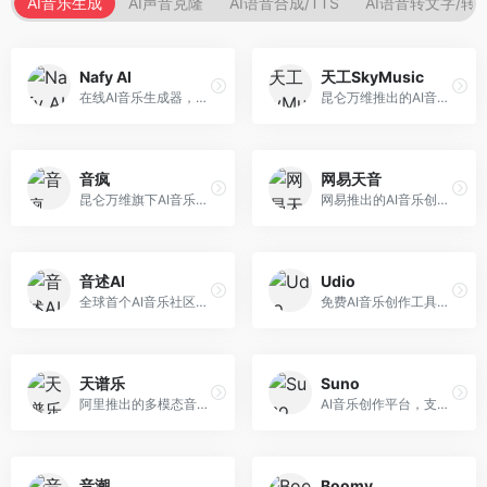
AI音乐生成
AI声音克隆
AI语音合成/TTS
AI语音转文字/转
Nafy AI
天工SkyMusic
在线AI音乐生成器，专注于快速音乐创作。面向内容创作者，支持多种风格音乐生成，操作简便，生成速度快，适合快速配乐需求。
昆仑万维推出的AI音乐创作平台，基于天工大模型。面向音乐创作者，支持歌词生成、旋律创作、音乐编曲等服务，中文音乐创作能力强。
音疯
网易天音
昆仑万维旗下AI音乐创作平台，专注于音乐内容生成。面向音乐爱好者和内容创作者，提供多种风格音乐生成，操作简便，创作速度快。
网易推出的AI音乐创作工具，支持作词、作曲与编曲。面向音乐爱好者和独立音乐人，提供歌词生成、旋律创作、编曲制作等服务，与网易云音乐生态深度整合。
音述AI
Udio
全球首个AI音乐社区平台，整合创作与分享功能。面向音乐创作者和爱好者，提供音乐创作、作品分享、社区交流等服务，社区氛围活跃。
免费AI音乐创作工具，专注于高质量音乐生成。面向音乐创作者和内容制作者，支持多种音乐风格生成，音质专业，创作自由度高，适合专业音乐制作场景。
天谱乐
Suno
阿里推出的多模态音乐生成平台，整合音频与文本理解能力。面向内容创作者，支持歌词生成、旋律创作、音乐编辑等服务，与阿里生态深度整合。
AI音乐创作平台，支持通过文字描述生成完整歌曲，包含歌词、旋律和人声。面向音乐爱好者、内容创作者和独立音乐人，操作门槛低，创作速度快，支持多种音乐风格，为音乐创作带来全新可能。
音潮
Boomy