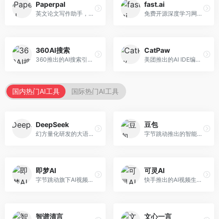
Paperpal
fast.ai
英文论文写作助手，专注于学术英语润色。面向需要发表国际期刊的研究者，提供语法检查、学术表达优化、格式规范等服务，英语表达地道专业。
免费开源深度学习网站，专注于实用AI教学。面向开发者，提供免费深度学习课程、实战项目、代码库等资源，学习门槛低。
360AI搜索
CatPaw
360推出的AI搜索引擎，专注于安全智能搜索。面向普通用户，提供智能问答、网页搜索、内容整理等服务，安全防护能力强。
美团推出的AI IDE编程工具，专注于本地开发生态。面向开发者，提供智能代码补全、代码生成、项目管理等服务，本地开发体验好。
国内热门AI工具
国际热门AI工具
DeepSeek
豆包
幻方量化研发的大语言模型平台，专注于深度推理和代码生成能力。面向开发者、研究人员和技术爱好者，提供强大的逻辑推理和数学计算功能，开源生态完善，API接口友好。
字节跳动推出的智能对话助手平台，提供文本创作、知识问答、英语学习等多种AI服务。面向普通用户和内容创作者，支持多轮对话和文件解析，免费使用，响应速度快，中文理解能力强。
即梦AI
可灵AI
字节跳动旗下AI视频创作平台，支持多模态内容生成。面向内容创作者和营销人员，提供文生视频、图生视频、智能剪辑等功能，中文理解能力强，创作效率高。
快手推出的AI视频生成平台，支持文生视频和图生视频，可生成长达2分钟的高质量视频内容。面向短视频创作者和营销人员，操作简便，生成效果逼真，适合商业推广和创意表达。
智谱清言
文心一言