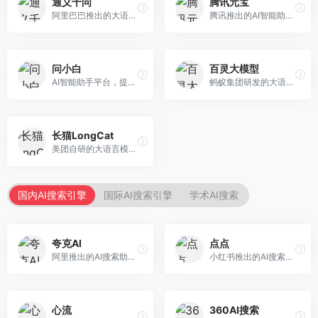
通义千问
腾讯元宝
阿里巴巴推出的大语言模型平台，提供对话问答、文档处理、图像理解、代码编写等全方位AI服务。面向企业用户和个人开发者，集成阿里云生态，支持多模态交互，企业级安全保障。
腾讯推出的AI智能助手，整合微信生态和腾讯云服务。面向普通用户和企业客户，支持文档解析、图像理解、联网搜索等功能，与腾讯产品无缝衔接，办公协作便捷。
问小白
百灵大模型
AI智能助手平台，提供知识问答、文本创作、文档处理等服务。面向普通用户和职场人士，操作简便，响应速度快，支持多场景应用。
蚂蚁集团研发的大语言模型平台，专注于金融科技和企业服务。面向金融机构和企业客户，提供智能客服、风险分析、文档处理等服务，金融场景理解深入。
长猫LongCat
美团自研的大语言模型对话平台，专注于本地生活服务场景。面向美团生态用户，提供智能推荐、服务问答等功能，本地生活知识覆盖全面。
国内AI搜索引擎
国际AI搜索引擎
学术AI搜索
夸克AI
点点
阿里推出的AI搜索助手，整合搜索与AI功能。面向年轻用户，提供智能搜索、文档处理、学习辅助等服务，与夸克生态深度整合。
小红书推出的AI搜索应用，专注于生活方式内容搜索。面向小红书用户，提供生活攻略、消费决策、内容推荐等服务，生活方式内容丰富。
心流
360AI搜索