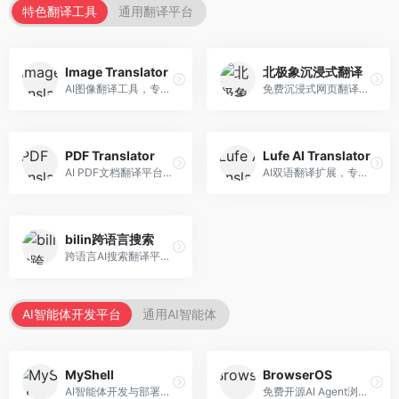
特色翻译工具
通用翻译平台
Image Translator
北极象沉浸式翻译
AI图像翻译工具，专注于图片文字翻译。面向设计师和电商从业者，提供图片文字识别、翻译、替换等服务，图像翻译效果好。
免费沉浸式网页翻译工具，专注于阅读体验。面向普通用户，提供网页双语翻译、文档翻译等服务，免费使用，翻译质量高。
PDF Translator
Lufe AI Translator
AI PDF文档翻译平台，专注于文档本地化。面向商务人士，提供PDF翻译、格式保留、批量处理等服务，文档翻译专业。
AI双语翻译扩展，专注于浏览器翻译场景。面向外语内容阅读者，提供网页双语翻译、划词翻译等服务，浏览器集成便捷。
bilin跨语言搜索
跨语言AI搜索翻译平台，专注于信息获取。面向研究者和内容创作者，提供跨语言搜索、内容翻译、信息整合等服务，跨语言检索能力强。
AI智能体开发平台
通用AI智能体
MyShell
BrowserOS
AI智能体开发与部署平台，专注于语音交互智能体。面向开发者，提供语音智能体创建、部署服务、社区分享等功能，语音交互能力强。
免费开源AI Agent浏览器，专注于浏览器自动化。面向开发者，提供浏览器控制、任务自动化、API接口等服务，开源免费。