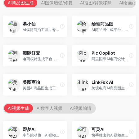
AI商品图生成
AI图像增强/修复
AI抠图/背景移除
AI绘画/
摹小仙
绘蛙商品图
AI模特商拍工具，专注于服装电商。面向服装电商卖家，提供虚拟模特试穿、商品展示图生成等服务，模特形象多样，拍摄成本低。
AI商品图生成平台，支持模特换装和场景生成。面向电商卖家，提供商品上身效果展示、场景化商品图生成等服务，电商营销效果显著。
潮际好麦
Pic Copilot
电商模特生成平台，支持AI虚拟模特创作。面向服装和配饰电商，提供模特试穿、商品展示、营销素材生成等服务，模特形象可定制。
阿里国际AI电商设计工具，专注于跨境电商。面向跨境电商卖家，提供商品图优化、营销海报生成、多语言适配等服务，海外市场适配性强。
美图商拍
LinkFox AI
美图AI商品图生成工具，整合美图生态。面向电商卖家，提供商品图美化、模特替换、场景生成等服务，移动端操作便捷。
跨境电商AI商品图生成工具。面向跨境电商卖家，支持多语言商品图生成、模特替换、场景优化等服务，适配海外电商平台需求。
AI视频生成
AI数字人视频
AI视频编辑
即梦AI
可灵AI
字节跳动旗下AI视频创作平台，支持多模态内容生成。面向内容创作者和营销人员，提供文生视频、图生视频、智能剪辑等功能，中文理解能力强，创作效率高。
快手推出的AI视频生成平台，支持文生视频和图生视频，可生成长达2分钟的高质量视频内容。面向短视频创作者和营销人员，操作简便，生成效果逼真，适合商业推广和创意表达。