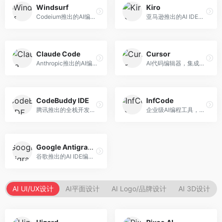
Windsurf
Kiro
Codeium推出的AI编程工具，专注于代码智能辅助。面向开发者，提供代码补全、代码生成、代码解释等服务，多语言支持完善。
亚马逊推出的AI IDE，深度整合AWS云服务。面向AWS开发者，提供代码生成、云服务集成、部署自动化等服务，与AWS生态无缝衔接。
Claude Code
Cursor
Anthropic推出的AI编程工具，基于Claude模型。面向开发者，提供代码生成、代码审查、调试辅助等服务，代码质量高，推理能力强。
AI代码编辑器，集成GPT-4模型，专注于智能编程辅助。面向开发者，提供代码生成、代码解释、错误修复等服务，编程体验流畅，开发效率高。
CodeBuddy IDE
InfCode
腾讯推出的全栈开发AI IDE，整合腾讯云服务。面向开发者，提供代码生成、调试辅助、部署服务等功能，与腾讯云生态深度整合。
企业级AI编程工具，专注于团队协作开发。面向企业开发团队，提供代码生成、代码审查、团队协作等服务，企业级功能完善。
Google Antigravity
谷歌推出的AI IDE编程智能体，整合Google Cloud服务。面向谷歌生态开发者，提供智能编程辅助、云服务集成等功能。
AI UI/UX设计
AI平面设计
AI Logo/品牌设计
AI 3D设计