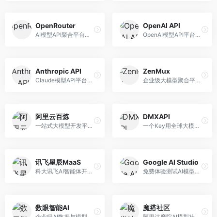
OpenRouter
OpenAI API
AI模型API聚合平台，整合多种主流大模型。面向开发者，提供统一API接口、模型对比、成本优化等服务，模型选择灵活。
OpenAI模型API平台，提供GPT系列模型服务。面向开发者，提供模型API、微调服务、Assistants API等，是AI开发领域的基础设施。
Anthropic API
ZenMux
Claude模型API平台，专注于安全可靠的AI服务。面向开发者，提供Claude系列模型API、安全特性、企业级服务等，API质量高。
企业级大模型聚合平台，专注于企业AI服务。面向企业用户，提供多模型管理、安全合规、成本优化等服务，企业级功能完善。
阿里云百炼
DMXAPI
一站式大模型开发平台，深度整合阿里云服务。面向企业开发者和AI团队，提供模型训练、微调、部署、应用开发等全流程服务，企业级功能完善。
一个Key用全球大模型的聚合平台。面向开发者，提供多模型统一API、简化接入、成本控制等服务，接入便捷。
讯飞星辰MaaS
Google AI Studio
科大讯飞AI智能体开发平台，专注于企业级模型服务。面向企业用户，提供模型调用、智能体创建、行业解决方案等服务，中文能力突出。
免费体验测试AI模型的平台，深度整合Google生态。面向开发者和研究者，提供Gemini模型体验、API密钥管理、提示词测试等服务，免费使用。
数眼智能AI
魔搭社区
企业级AI数据与模型服务平台，专注于数据驱动AI。面向企业用户，提供数据管理、模型训练、部署服务等，数据治理能力强。
阿里达摩院AI模型社区，专注于中文AI生态。面向中文开发者，提供开源模型、数据集、开发工具等资源，中文模型丰富。