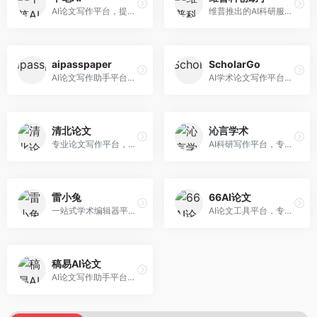
AI论文写作平台，提供无限改稿服务。面向高校学生和学术研究者，支持论文选题、大纲生成、内容撰写、查重修改等全流程服务，改稿次数不限，服务质量有保障。
维普推出的AI科研服务平台，整合学术资源与智能写作。面向科研人员和高校师生，提供文献检索、论文写作、查重检测等一站式服务，学术资源权威可靠。
aipasspaper
ScholarGo
AI论文写作助手平台，提供智能化的学术写作支持。面向大学生和研究人员，支持多种学科论文生成，提供参考文献管理和格式规范服务，写作效率高。
AI学术论文写作平台，专注于理工科领域的逻辑构建。面向理工科研究生和科研工作者，提供公式编辑、数据分析、论文结构优化等服务，理工科写作逻辑严谨。
清北论文
沁言学术
专业论文写作平台，依托高校学术资源。面向本科生和研究生，提供论文指导、写作辅助、查重检测等服务，学术规范性强，适合追求高质量论文的用户。
AI科研写作平台，专注于学术研究辅助。面向研究生和科研工作者，提供文献分析、研究方法指导、论文撰写等服务，学术资源丰富，研究支持全面。
雷小兔
66AI论文
一站式学术编辑器平台，覆盖论文写作全流程。面向高校学生和科研人员，提供选题分析、文献检索、论文生成、查重降重等服务，操作流程清晰，学术写作效率显著提升。
AI论文工具平台，专注于高质量低查重论文生成。面向大学生和研究生，提供论文写作、降重修改等服务，生成内容原创度高，查重率低。
稿易AI论文
AI论文写作助手平台，提供智能化学术写作支持。面向高校学生，支持多种论文类型生成，提供参考文献管理和格式规范服务，操作流程简单。