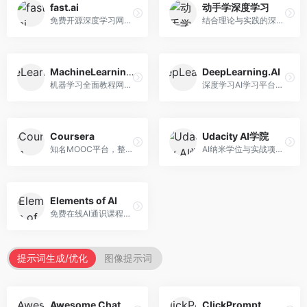
fast.ai
动手学深度学习
免费开源深度学习网站，专注于实用AI教学。面向开发者，提供免费深度学习课程、实战项目、代码库等资源，学习门槛低。
结合理论与实践的深度学习教材，专注于代码驱动学习。面向学生和开发者，提供深度学习理论、代码实现、练习题等资源，学习体验好。
MachineLearningMastery
DeepLearning.AI
机器学习全面教程网站，专注于实用技能教学。面向开发者，提供机器学习算法、Python实现、项目实战等教程，实用性强。
深度学习AI学习平台，由吴恩达创立。面向AI学习者，提供深度学习专项课程、AI新闻、技术社区等资源，课程质量权威。
Coursera
Udacity AI学院
知名MOOC平台，整合全球顶尖大学课程资源。面向学习者，提供AI、机器学习、深度学习等课程，证书认可度高，课程质量专业。
AI纳米学位与实战项目平台，专注于职业导向学习。面向AI从业者，提供机器学习、深度学习、计算机视觉等纳米学位，项目实战性强。
Elements of AI
免费在线AI通识课程，专注于AI基础知识普及。面向普通大众，提供AI概念、原理、应用等入门知识，语言通俗易懂。
提示词生成/优化
图像提示词
Awesome ChatGPT Prompts
ClickPrompt