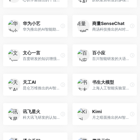
华为小艺
商量SenseChat
华为推出的AI智能助手网页端，深度整合鸿蒙生态和华为云服务。面向华为设备用户，支持语音交互、智能问答、设备控制等功能，与华为硬件生态无缝衔接。
商汤科技推出的AI对话平台，结合计算机视觉和自然语言处理技术。面向企业用户和开发者，支持多模态交互，视觉理解能力强，适合智能客服和内容创作场景。
文心一言
百小应
百度研发的知识增强大语言模型，深度融合百度知识图谱和搜索能力。面向中文用户，提供知识问答、文本创作、逻辑推理等服务，中文语境理解准确，知识覆盖面广。
百川智能研发的大语言模型助手，专注于中文理解和生成。面向中文用户，提供知识问答、文本创作、代码辅助等服务，模型参数规模大，中文表达流畅自然。
天工AI
书生大模型
昆仑万维推出的AI智能助手，集成搜索、对话、创作等多种能力。面向普通用户和内容创作者，支持联网搜索、文本生成、图像理解等功能，响应速度快，免费使用。
上海人工智能实验室研发的开源大模型系列，支持多尺度和多模态。面向研究机构和开发者，开源生态完善，学术研究背景深厚，适合科研和定制开发。
讯飞星火
Kimi
科大讯飞研发的认知智能大模型，深度融合语音识别和自然语言处理技术。面向企业用户和教育领域，提供语音交互、文档处理、代码生成等服务，中文语音识别准确率高。
月之暗面推出的AI智能助手，核心优势在于超长文本处理能力，支持20万字以上文档分析。面向学术研究者、职场人士和内容创作者，提供文档解读、PPT生成、联网搜索等综合服务。