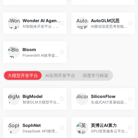
Wonder AI Agents
AutoGLM沉思
AI智能体开发平台，专注于低代码智能体创建。面向开发者，提供可视化开发、模板库、部署服务等功能，开发门槛低。
AI驱动深度思考智能体，专注于复杂推理任务。面向高级用户，提供深度分析、逻辑推理、决策支持等服务，推理能力强。
Bloom
Powerdrill AI效率提升平台，专注于企业智能化。面向企业用户，提供智能体创建、流程自动化、数据分析等服务，企业效率提升显著。
大模型开发平台
AI应用开发平台
深度学习框架
BigModel
SiliconFlow
智谱GLM大模型平台，提供API调用与模型服务。面向开发者和企业用户，提供GLM系列模型API、微调服务、应用开发工具等，开源生态完善。
生成式AI计算基础设施平台，专注于模型推理服务。面向开发者和企业，提供多模型API、高性能推理、成本优化等服务，推理性价比高。
SophNet
英博云AI算力
DeepSeek API推理平台，专注于DeepSeek模型服务。面向开发者，提供DeepSeek模型API、高性能推理、低成本服务，推理效率高。
GPU智算服务云平台，专注于AI算力租赁。面向AI研究者和企业，提供GPU租赁、模型训练、推理服务等，算力资源丰富。