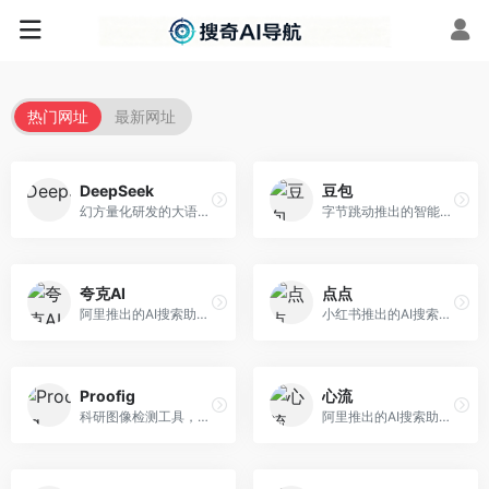
热门网址
最新网址
DeepSeek
豆包
幻方量化研发的大语言模型平台，专注于深度推理和代码生成能力。面向开发者、研究人员和技术爱好者，提供强大的逻辑推理和数学计算功能，开源生态完善，API接口友好。
字节跳动推出的智能对话助手平台，提供文本创作、知识问答、英语学习等多种AI服务。面向普通用户和内容创作者，支持多轮对话和文件解析，免费使用，响应速度快，中文理解能力强。
夸克AI
点点
阿里推出的AI搜索助手，整合搜索与AI功能。面向年轻用户，提供智能搜索、文档处理、学习辅助等服务，与夸克生态深度整合。
小红书推出的AI搜索应用，专注于生活方式内容搜索。面向小红书用户，提供生活攻略、消费决策、内容推荐等服务，生活方式内容丰富。
Proofig
心流
科研图像检测工具，专注于学术图像完整性验证。面向科研人员，提供图像检测、重复分析、报告生成等服务，学术检测专业。
阿里推出的AI搜索助手，专注于智能信息获取。面向普通用户，提供智能搜索、内容整理、知识问答等服务，与阿里生态深度整合。