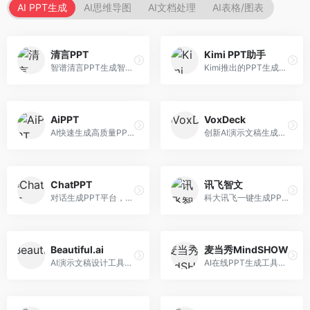
AI PPT生成
AI思维导图
AI文档处理
AI表格/图表
清言PPT
Kimi PPT助手
智谱清言PPT生成智能体，基于GLM大模型。面向智谱用户，支持对话生成PPT、内容优化等服务，与智谱生态深度整合。
Kimi推出的PPT生成智能体，整合长文本处理能力。面向职场人士和学生，支持文档解析、PPT生成、内容优化等服务，与Kimi生态深度整合。
AiPPT
VoxDeck
AI快速生成高质量PPT平台，支持主题定制。面向职场人士和学生，提供一键生成、模板选择、内容优化等服务，PPT制作速度快，设计质量高。
创新AI演示文稿生成工具，支持语音交互创作。面向职场人士，支持语音输入、PPT生成、内容优化等功能，语音创作体验便捷。
ChatPPT
讯飞智文
对话生成PPT平台，支持自然语言交互创作。面向职场人士和教育工作者，通过对话方式完成PPT制作，交互体验友好，创作过程直观。
科大讯飞一键生成PPT和Word工具，整合语音技术。面向职场人士，支持语音输入、文档生成、格式调整等功能，办公效率显著提升。
Beautiful.ai
麦当秀MindSHOW
AI演示文稿设计工具，专注于自动化设计排版。面向职场人士，提供智能排版、模板选择、设计优化等服务，设计美观度高。
AI在线PPT生成工具，支持思维导图转PPT。面向职场人士，提供思维导图导入、PPT生成、模板选择等服务，思维导图转PPT效率高。