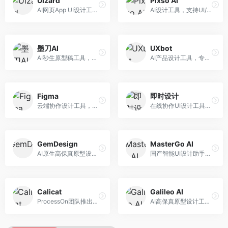
Uizard
Pixso AI
AI网页App UI设计工具，专注于快速界面生成。面向产品经理和设计师，提供线框图转UI、界面生成、设计优化等服务，设计速度快。
AI设计工具，支持UI/UX设计全流程。面向设计师和产品团队，提供界面生成、设计优化、协作评审等服务，国产替代方案，团队协作便捷。
墨刀AI
UXbot
AI秒生原型稿工具，专注于快速原型设计。面向产品经理和设计师，提供原型生成、交互设计、团队协作等服务，原型制作效率高。
AI产品设计工具，专注于用户体验优化。面向UX设计师，提供用户研究、设计建议、可用性测试等服务，UX设计支持完善。
Figma
即时设计
云端协作设计工具，整合AI设计辅助功能。面向UI/UX设计师和产品团队，提供界面设计、原型制作、团队协作等服务，协作功能强大，是UI设计领域的标杆产品。
在线协作UI设计工具，整合AI设计功能。面向设计师和产品团队，提供界面设计、原型制作、设计资源库等服务，国产协作设计平台。
GemDesign
MasterGo AI
AI原生高保真原型设计工具，专注于智能设计生成。面向设计师，提供界面生成、设计优化、原型制作等服务，设计自动化程度高。
国产智能UI设计助手，专注于界面设计自动化。面向UI设计师，提供界面生成、组件设计、设计系统构建等服务，中文用户适配性好。
Calicat
Galileo AI
ProcessOn团队推出的产设研协作平台，整合设计与协作功能。面向产品团队，提供设计协作、文档管理、团队沟通等服务，产研协作便捷。
AI高保真原型设计工具，专注于UI界面生成。面向设计师和产品团队，提供界面生成、交互设计、设计优化等服务，界面质量高。