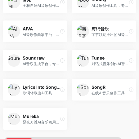
全栈自研AI音乐创作平台，支持从创作到发布的完整流程。面向独立音乐人和音乐工作室，提供作词作曲、编曲混音、音乐发布等服务，创作工具专业。
AI音乐创作工具，专注于快速音乐生成与发布。面向音乐爱好者和业余创作者，支持一键生成原创音乐，可直接发布到音乐平台，创作门槛低。
AIVA
海绵音乐
AI音乐作曲家平台，专注于古典和影视配乐创作。面向影视制作人和游戏开发者，提供原创音乐生成、配乐定制等服务，音乐风格专业，适合影视游戏配乐。
字节跳动推出的AI音乐创作平台，支持多风格音乐生成。面向内容创作者和音乐爱好者，提供歌词创作、旋律生成、编曲制作等服务，创作效率高，适合短视频配乐。
Soundraw
Tunee
AI音乐生成平台，专注于免版税音乐创作。面向视频创作者和内容制作者，提供背景音乐生成、音乐定制等服务，音乐版权清晰，适合视频配乐场景。
对话式音乐创作AI智能体，支持自然语言交互创作。面向音乐爱好者，通过对话方式完成音乐创作，交互体验友好，创作过程直观。
Lyrics Into Song AI
SongR
歌词转歌曲AI工具，支持将歌词转化为完整歌曲。面向歌词创作者和音乐爱好者，提供歌词谱曲、编曲制作等服务，歌词音乐化效率高。
在线AI音乐创作工具，支持歌词与旋律一体化生成。面向内容创作者和音乐爱好者，提供歌词创作、旋律生成、音乐制作等服务，操作简便，创作速度快。
Mureka
昆仑万维AI音乐商用创作平台，专注于商业音乐授权。面向企业和商业用户，提供版权音乐生成、商用授权等服务，音乐版权清晰，商业应用安全。