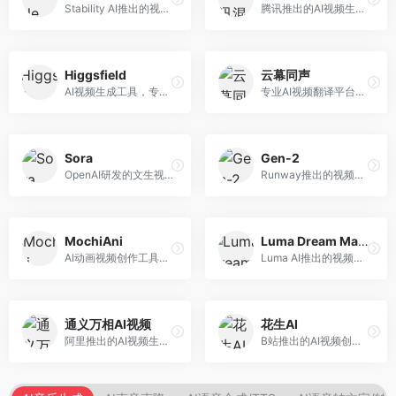
Stability AI推出的视频生成模型，开源可部署。面向开发者和专业创作者，支持视频生成、视频编辑等功能，开源生态完善，定制化程度高。
腾讯推出的AI视频生成工具，基于混元大模型。面向腾讯生态用户和内容创作者，支持文生视频、视频编辑等功能，与腾讯产品生态深度整合。
Higgsfield
云幕同声
AI视频生成工具，专注于高质量视频内容创作。面向视频创作者和营销人员，支持文生视频、视频编辑等功能，视频效果逼真，适合商业应用。
专业AI视频翻译平台，支持视频多语言配音和字幕生成。面向跨境电商和内容出海从业者，提供视频翻译、配音、字幕生成等服务，多语言支持完善。
Sora
Gen-2
OpenAI研发的文生视频大模型，可根据文字描述生成长达60秒的高清视频。面向影视创作者、广告从业者和内容生产者，视频连贯性强，物理世界理解准确，代表了AI视频生成的最高水平。
Runway推出的视频生成模型，专注于文生视频和视频风格转换。面向影视制作人和创意工作者，支持文本到视频、图像到视频等多种生成模式，视频质量专业级。
MochiAni
Luma Dream Machine
AI动画视频创作工具，专注于动画内容生成。面向动画创作者和二次元内容生产者，支持动画风格视频生成，动画效果流畅，适合动漫内容创作。
Luma AI推出的视频生成工具，专注于高质量视频创作。面向影视创作者和内容生产者，支持文生视频、图生视频，视频质量高，物理运动流畅自然。
通义万相AI视频
花生AI
阿里推出的AI视频生成服务，整合图像与视频创作能力。面向电商和营销从业者，支持商品视频生成、营销视频制作等服务，商业应用场景丰富。
B站推出的AI视频创作工具，专注于短视频内容生成。面向B站创作者，支持视频生成、视频编辑等功能，与B站平台深度整合，创作效率高。