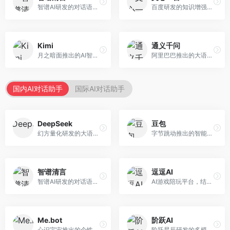
智谱AI研发的对话语言模型，支持中英双语交互。面向中文用户和开发者，提供知识问答、代码编写、文档解读等服务，开源生态完善，学术研究背景深厚。
百度研发的知识增强大语言模型，深度融合百度知识图谱和搜索能力。面向中文用户，提供知识问答、文本创作、逻辑推理等服务，中文语境理解准确，知识覆盖面广。
Kimi
通义千问
月之暗面推出的AI智能助手，核心优势在于超长文本处理能力，支持20万字以上文档分析。面向学术研究者、职场人士和内容创作者，提供文档解读、PPT生成、联网搜索等综合服务。
阿里巴巴推出的大语言模型平台，提供对话问答、文档处理、图像理解、代码编写等全方位AI服务。面向企业用户和个人开发者，集成阿里云生态，支持多模态交互，企业级安全保障。
国内AI对话助手
国际AI对话助手
DeepSeek
豆包
幻方量化研发的大语言模型平台，专注于深度推理和代码生成能力。面向开发者、研究人员和技术爱好者，提供强大的逻辑推理和数学计算功能，开源生态完善，API接口友好。
字节跳动推出的智能对话助手平台，提供文本创作、知识问答、英语学习等多种AI服务。面向普通用户和内容创作者，支持多轮对话和文件解析，免费使用，响应速度快，中文理解能力强。
智谱清言
逗逗AI
智谱AI研发的对话语言模型，支持中英双语交互。面向中文用户和开发者，提供知识问答、代码编写、文档解读等服务，开源生态完善，学术研究背景深厚。
AI游戏陪玩平台，结合游戏理解和自然语言交互技术。面向游戏玩家，提供游戏攻略、陪玩互动、社交聊天等服务，游戏知识丰富，互动体验有趣。
Me.bot
阶跃AI
心识宇宙推出的个性化AI伴侣，专注于情感交互和个人助理服务。面向个人用户，支持日程管理、情感陪伴、知识问答等功能，交互体验人性化。
阶跃星辰研发的多模态大模型平台，支持文本、图像、视频的综合理解与生成。面向创作者和企业客户，提供内容创作、智能分析等服务，多模态能力突出。