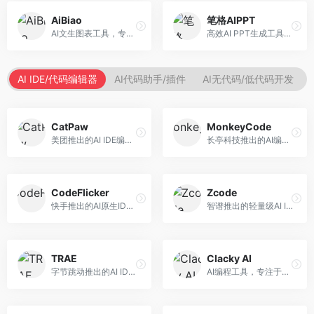
AiBiao
笔格AIPPT
AI文生图表工具，专注于数据可视化展示。面向数据分析师和职场人士，提供图表生成、数据可视化、PPT嵌入等服务，数据展示专业。
高效AI PPT生成工具，专注于演示文稿智能创作。面向职场人士，支持主题输入、内容生成、设计美化等功能，PPT制作效率高。
AI IDE/代码编辑器
AI代码助手/插件
AI无代码/低代码开发
CatPaw
MonkeyCode
美团推出的AI IDE编程工具，专注于本地开发生态。面向开发者，提供智能代码补全、代码生成、项目管理等服务，本地开发体验好。
长亭科技推出的AI编程助手，专注于安全开发。面向开发者，提供代码生成、安全检测、漏洞修复等服务，安全开发能力强。
CodeFlicker
Zcode
快手推出的AI原生IDE，专注于短视频相关开发。面向快手生态开发者，提供代码生成、调试辅助等服务，与快手开发生态深度整合。
智谱推出的轻量级AI IDE，基于GLM模型。面向开发者，提供智能代码补全、代码生成、错误检测等服务，中文编程支持好。
TRAE
Clacky AI
字节跳动推出的AI IDE编程工具，深度集成大模型能力。面向开发者，提供智能代码补全、代码解释、重构优化等服务，编程效率显著提升。
AI编程工具，专注于代码智能生成与优化。面向开发者，提供代码生成、代码重构、错误修复等服务，编程效率高。