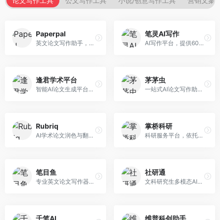
论文写作工具
公文写作工具
小说/创意写作工具
营销文案
Paperpal
笔灵AI写作
英文论文写作助手，专注于学术英语润色。面向需要发表国际期刊的研究者，提供语法检查、学术表达优化、格式规范等服务，英语表达地道专业。
AI写作平台，提供600+写作模板。面向学生、职场人士和内容创作者，支持论文、公文、营销文案等多种文体，模板丰富，一键生成，写作效率大幅提升。
逢君学术平台
茅茅虫
智能AI论文生成平台，支持查重检测。面向高校学生和研究人员，提供论文选题、内容生成、查重修改等一站式服务，学术写作流程完整。
一站式AI论文写作助手，覆盖学术写作全场景。面向高校学生和科研人员，提供开题报告、文献综述、论文正文等写作服务，支持多学科多类型论文，操作简便。
Rubriq
掌桥科研
AI学术论文润色与翻译平台。面向国际期刊投稿者，提供论文润色、翻译、格式调整等服务，支持多语言，学术表达专业规范。
科研服务平台，依托3亿+真实文献数据库。面向学术研究者和学生，提供文献检索、论文写作、科研数据分析等服务，文献资源丰富，学术支持专业。
笔目鱼
社研通
专业英文论文写作器，支持学术论文全流程。面向留学生和国际期刊投稿者，提供英文论文撰写、润色、格式调整等服务，学术英语表达规范。
文科研究生多模态AI学术写作平台。面向文科研究生和社科研究者，提供文献综述、理论分析、定性研究辅助等服务，文科研究方法论支持完善。
千笔AI
维普科创助手