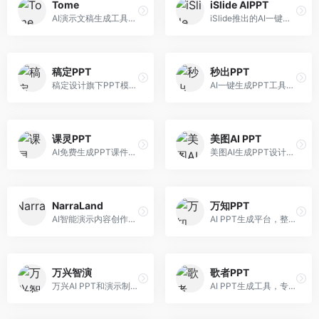
Tome
iSlide AIPPT
AI演示文稿生成工具，专注于故事化演示创作。面向创业者和营销人员，提供故事叙述、视觉设计、内容生成等服务，演示文稿叙事性强。
iSlide推出的AI一键设计精美PPT工具。面向PPT设计用户，提供模板库、内容生成、设计优化等服务，与iSlide插件深度整合。
稿定PPT
秒出PPT
稿定设计旗下PPT模板资源库，整合AI生成功能。面向设计师和职场人士，提供海量PPT模板、AI内容生成等服务，模板质量高。
AI一键生成PPT工具，专注于快速演示文稿制作。面向职场人士，支持主题输入、内容生成、模板套用等功能，PPT生成速度快，适合紧急制作场景。
课灵PPT
美图AI PPT
AI免费生成PPT课件平台，专注于教育场景。面向教师和教育工作者，提供课件生成、教学设计、模板选择等服务，教育适配性强。
美图AI生成PPT设计工具，整合图像处理能力。面向设计师和职场人士，提供PPT生成、图片美化、设计优化等服务，视觉设计美观。
NarraLand
万知PPT
AI智能演示内容创作平台，专注于叙事演示。面向内容创作者，提供故事创作、演示生成、动画设计等服务，演示内容生动有趣。
AI PPT生成平台，整合知识库与创作功能。面向职场人士，支持内容检索、PPT生成、设计优化等服务，知识整合能力强。
万兴智演
歌者PPT
万兴AI PPT和演示制作软件，整合视频演示功能。面向职场人士和教育工作者，提供PPT生成、演示录制、视频制作等服务，演示功能完善。
AI PPT生成工具，专注于演示文稿智能创作。面向职场人士，支持主题输入、内容生成、设计美化等功能，PPT制作效率高。