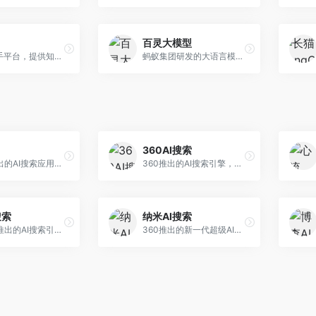
百灵大模型
AI智能助手平台，提供知识问答、文本创作、文档处理等服务。面向普通用户和职场人士，操作简便，响应速度快，支持多场景应用。
蚂蚁集团研发的大语言模型平台，专注于金融科技和企业服务。面向金融机构和企业客户，提供智能客服、风险分析、文档处理等服务，金融场景理解深入。
360AI搜索
小红书推出的AI搜索应用，专注于生活方式内容搜索。面向小红书用户，提供生活攻略、消费决策、内容推荐等服务，生活方式内容丰富。
360推出的AI搜索引擎，专注于安全智能搜索。面向普通用户，提供智能问答、网页搜索、内容整理等服务，安全防护能力强。
搜索
纳米AI搜索
昆仑万维推出的AI搜索引擎，整合大模型与搜索能力。面向普通用户，提供智能问答、深度搜索、内容整理等服务，中文搜索体验好。
360推出的新一代超级AI搜索，深度整合360搜索资源。面向普通用户，提供智能问答、多模态搜索、内容生成等服务，安全可靠。