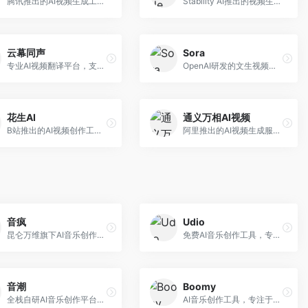
腾讯推出的AI视频生成工具，基于混元大模型。面向腾讯生态用户和内容创作者，支持文生视频、视频编辑等功能，与腾讯产品生态深度整合。
Stability AI推出的视频生成模型，开源可部署。面向开发者和专业创作者，支持视频生成、视频编辑等功能，开源生态完善，定制化程度高。
云幕同声
Sora
专业AI视频翻译平台，支持视频多语言配音和字幕生成。面向跨境电商和内容出海从业者，提供视频翻译、配音、字幕生成等服务，多语言支持完善。
OpenAI研发的文生视频大模型，可根据文字描述生成长达60秒的高清视频。面向影视创作者、广告从业者和内容生产者，视频连贯性强，物理世界理解准确，代表了AI视频生成的最高水平。
花生AI
通义万相AI视频
B站推出的AI视频创作工具，专注于短视频内容生成。面向B站创作者，支持视频生成、视频编辑等功能，与B站平台深度整合，创作效率高。
阿里推出的AI视频生成服务，整合图像与视频创作能力。面向电商和营销从业者，支持商品视频生成、营销视频制作等服务，商业应用场景丰富。
音疯
Udio
昆仑万维旗下AI音乐创作平台，专注于音乐内容生成。面向音乐爱好者和内容创作者，提供多种风格音乐生成，操作简便，创作速度快。
免费AI音乐创作工具，专注于高质量音乐生成。面向音乐创作者和内容制作者，支持多种音乐风格生成，音质专业，创作自由度高，适合专业音乐制作场景。
音潮
Boomy
全栈自研AI音乐创作平台，支持从创作到发布的完整流程。面向独立音乐人和音乐工作室，提供作词作曲、编曲混音、音乐发布等服务，创作工具专业。
AI音乐创作工具，专注于快速音乐生成与发布。面向音乐爱好者和业余创作者，支持一键生成原创音乐，可直接发布到音乐平台，创作门槛低。