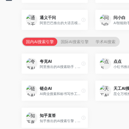
通义千问
问小白
阿里巴巴推出的大语言模型平台，提供对话问答、文档处理、图像理解、代码编写等全方位AI服务。面向企业用户和个人开发者，集成阿里云生态，支持多模态交互，企业级安全保障。
国内AI搜索引擎
国际AI搜索引擎
学术AI搜索
夸克AI
点点
阿里推出的AI搜索助手，整合搜索与AI功能。面向年轻用户，提供智能搜索、文档处理、学习辅助等服务，与夸克生态深度整合。
链企AI
天工AI
AI商业搜索和标书写作工具，专注于企业服务场景。面向企业用户，提供商业信息搜索、标书生成、企业分析等服务，商业信息专业。
知乎直答
知乎推出的AI搜索引擎，专注于知识问答场景。面向知识获取者，提供知乎内容搜索、智能问答、知识整理等服务，专业知识丰富。