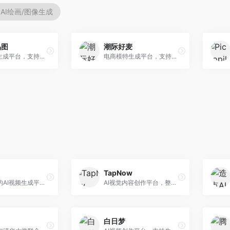
AI绘画/图像生成
品图
潮际好麦
AI商品图生成平台，支持模特换装和场景生成。面向电商卖家，提供商品上身效果展示、场景化商品图生成等服务，电商营销效果显著。
电商模特生成平台，支持AI虚拟模特创作。面向服装和配饰电商，提供模特试穿、商品展示、营销素材生成等服务，模特形象可定制。
TapNow
快手推出的AI视频生成平台，支持文生视频和图生视频，可生成长达2分钟的高质量视频内容。面向短视频创作者和营销人员，操作简便，生成效果逼真，适合商业推广和创意表达。
AI视觉内容创作平台，整合图像与视频生成能力。面向内容创作者，提供文生图、文生视频、智能编辑等服务，创作工具丰富，一站式体验便捷。
白日梦