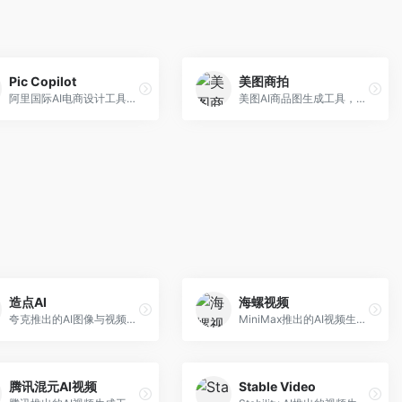
Pic Copilot
美图商拍
阿里国际AI电商设计工具，专注于跨境电商。面向跨境电商卖家，提供商品图优化、营销海报生成、多语言适配等服务，海外市场适配性强。
美图AI商品图生成工具，整合美图生态。面向电商卖家，提供商品图美化、模特替换、场景生成等服务，移动端操作便捷。
造点AI
海螺视频
夸克推出的AI图像与视频创作平台。面向普通用户和内容创作者，提供文生图、文生视频等功能，操作简便，与夸克生态深度整合。
MiniMax推出的AI视频生成工具，支持高质量视频创作。面向内容创作者，提供文生视频、视频编辑等功能，生成速度快，视频效果自然流畅。
腾讯混元AI视频
Stable Video