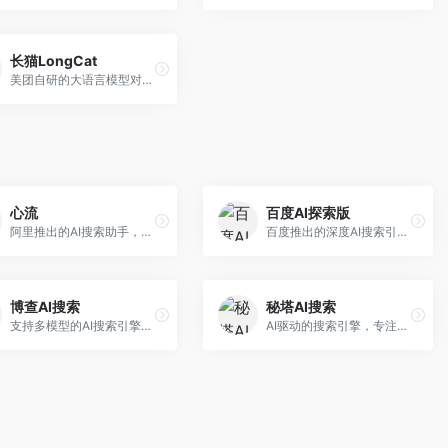
长猫LongCat
美团自研的大语言模型对话平台，专注于本地生活服务场景。面向美团生态用户，提供智能推荐、服务问答等功能，本地生活知识覆盖全面。
心流
百度AI探索版
阿里推出的AI搜索助手，专注于智能信息获取。面向普通用户，提供智能搜索、内容整理、知识问答等服务，与阿里生态深度整合。
百度推出的深度AI搜索引擎，整合百度知识图谱。面向中文用户，提供智能问答、知识探索、内容生成等服务，知识覆盖面广。
博查AI搜索
秘塔AI搜索
支持多模型的AI搜索引擎，整合多种大模型能力。面向AI爱好者，提供多模型搜索、答案对比、深度分析等服务，模型选择灵活。
AI驱动的搜索引擎，专注于无广告直达结果。面向研究者和信息获取需求者，提供深度搜索、来源标注、答案整理等服务，搜索结果干净准确，信息可信度高。