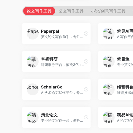
论文写作工具
公文写作工具
小说/创意写作工具
Paperpal
笔灵AI
英文论文写作助手，专注于学术英语润色。面向需要发表国际期刊的研究者，提供语法检查、学术表达优化、格式规范等服务，英语表达地道专业。
掌桥科研
笔目鱼
科研服务平台，依托3亿+真实文献数据库。面向学术研究者和学生，提供文献检索、论文写作、科研数据分析等服务，文献资源丰富，学术支持专业。
ScholarGo
维普科
AI学术论文写作平台，专注于理工科领域的逻辑构建。面向理工科研究生和科研工作者，提供公式编辑、数据分析、论文结构优化等服务，理工科写作逻辑严谨。
清北论文
稿易AI
专业论文写作平台，依托高校学术资源。面向本科生和研究生，提供论文指导、写作辅助、查重检测等服务，学术规范性强，适合追求高质量论文的用户。