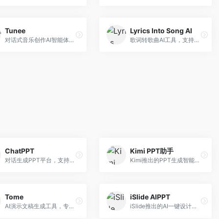
Tunee
Lyrics Into Song AI
对话式音乐创作AI智能体，支持自然语言交互创作。面向音乐爱好者，通过对话方式完成音乐创作，交互体验友好，创作过程直观。
歌词转歌曲AI工具，支持将歌词转化为完整歌曲。面向歌词创作者和音乐爱好者，提供歌词谱曲、编曲制作等服务，歌词音乐化效率高。
ChatPPT
Kimi PPT助手
对话生成PPT平台，支持自然语言交互创作。面向职场人士和教育工作者，通过对话方式完成PPT制作，交互体验友好，创作过程直观。
Kimi推出的PPT生成智能体，整合长文本处理能力。面向职场人士和学生，支持文档解析、PPT生成、内容优化等服务，与Kimi生态深度整合。
Tome
iSlide AIPPT
AI演示文稿生成工具，专注于故事化演示创作。面向创业者和营销人员，提供故事叙述、视觉设计、内容生成等服务，演示文稿叙事性强。
iSlide推出的AI一键设计精美PPT工具。面向PPT设计用户，提供模板库、内容生成、设计优化等服务，与iSlide插件深度整合。