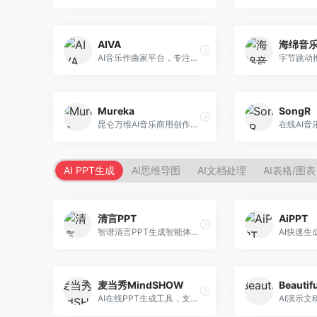
AIVA
海绵音
AI音乐作曲家平台，专注于古典和影视配乐创作。面向影视制作人和游戏开发者，提供原创音乐生成、配乐定制等服务，音乐风格专业，适合影视游戏配乐。
Mureka
SongR
昆仑万维AI音乐商用创作平台，专注于商业音乐授权。面向企业和商业用户，提供版权音乐生成、商用授权等服务，音乐版权清晰，商业应用安全。
AI PPT生成
AI思维导图
AI文档处理
AI表格/图表
清言PPT
AiPPT
智谱清言PPT生成智能体，基于GLM大模型。面向智谱用户，支持对话生成PPT、内容优化等服务，与智谱生态深度整合。
麦当秀MindSHOW
Beautifu
AI在线PPT生成工具，支持思维导图转PPT。面向职场人士，提供思维导图导入、PPT生成、模板选择等服务，思维导图转PPT效率高。