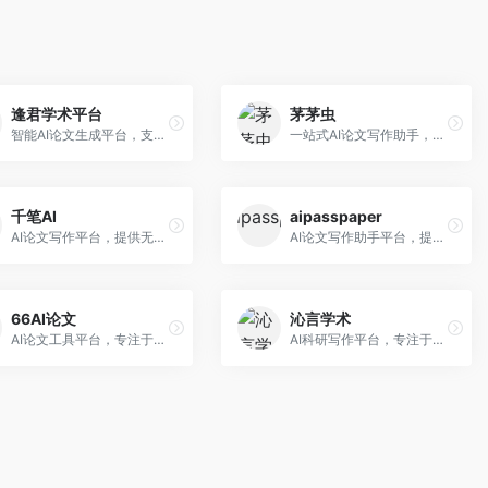
逢君学术平台
茅茅虫
智能AI论文生成平台，支持查重检测。面向高校学生和研究人员，提供论文选题、内容生成、查重修改等一站式服务，学术写作流程完整。
一站式AI论文写作助手，覆盖学术写作全场景。面向高校学生和科研人员，提供开题报告、文献综述、论文正文等写作服务，支持多学科多类型论文，操作简便。
千笔AI
aipasspaper
AI论文写作平台，提供无限改稿服务。面向高校学生和学术研究者，支持论文选题、大纲生成、内容撰写、查重修改等全流程服务，改稿次数不限，服务质量有保障。
AI论文写作助手平台，提供智能化的学术写作支持。面向大学生和研究人员，支持多种学科论文生成，提供参考文献管理和格式规范服务，写作效率高。
66AI论文
沁言学术
AI论文工具平台，专注于高质量低查重论文生成。面向大学生和研究生，提供论文写作、降重修改等服务，生成内容原创度高，查重率低。
AI科研写作平台，专注于学术研究辅助。面向研究生和科研工作者，提供文献分析、研究方法指导、论文撰写等服务，学术资源丰富，研究支持全面。