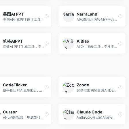
美图AI PPT
NarraLand
美图AI生成PPT设计工具，整合图像处理能力。面向设计师和职场人士，提供PPT生成、图片美化、设计优化等服务，视觉设计美观。
AI智能演示内容创作平台，专注于叙事演示。面向内容创作者，提供故事创作、演示生成、动画设计等服务，演示内容生动有趣。
笔格AIPPT
AiBiao
高效AI PPT生成工具，专注于演示文稿智能创作。面向职场人士，支持主题输入、内容生成、设计美化等功能，PPT制作效率高。
AI文生图表工具，专注于数据可视化展示。面向数据分析师和职场人士，提供图表生成、数据可视化、PPT嵌入等服务，数据展示专业。
CodeFlicker
Zcode
快手推出的AI原生IDE，专注于短视频相关开发。面向快手生态开发者，提供代码生成、调试辅助等服务，与快手开发生态深度整合。
智谱推出的轻量级AI IDE，基于GLM模型。面向开发者，提供智能代码补全、代码生成、错误检测等服务，中文编程支持好。
Cursor
Claude Code
AI代码编辑器，集成GPT-4模型，专注于智能编程辅助。面向开发者，提供代码生成、代码解释、错误修复等服务，编程体验流畅，开发效率高。
Anthropic推出的AI编程工具，基于Claude模型。面向开发者，提供代码生成、代码审查、调试辅助等服务，代码质量高，推理能力强。