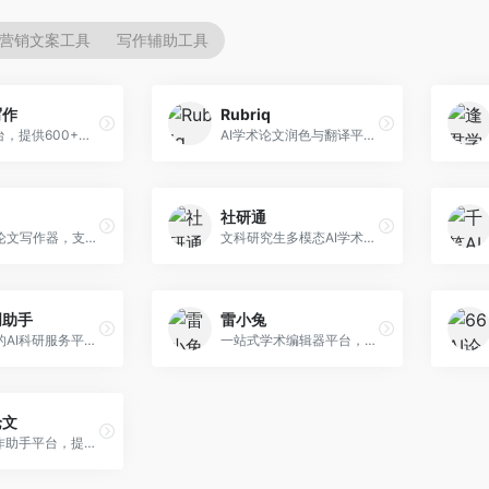
营销文案工具
写作辅助工具
写作
Rubriq
AI写作平台，提供600+写作模板。面向学生、职场人士和内容创作者，支持论文、公文、营销文案等多种文体，模板丰富，一键生成，写作效率大幅提升。
AI学术论文润色与翻译平台。面向国际期刊投稿者，提供论文润色、翻译、格式调整等服务，支持多语言，学术表达专业规范。
社研通
专业英文论文写作器，支持学术论文全流程。面向留学生和国际期刊投稿者，提供英文论文撰写、润色、格式调整等服务，学术英语表达规范。
文科研究生多模态AI学术写作平台。面向文科研究生和社科研究者，提供文献综述、理论分析、定性研究辅助等服务，文科研究方法论支持完善。
创助手
雷小兔
维普推出的AI科研服务平台，整合学术资源与智能写作。面向科研人员和高校师生，提供文献检索、论文写作、查重检测等一站式服务，学术资源权威可靠。
一站式学术编辑器平台，覆盖论文写作全流程。面向高校学生和科研人员，提供选题分析、文献检索、论文生成、查重降重等服务，操作流程清晰，学术写作效率显著提升。
论文
AI论文写作助手平台，提供智能化学术写作支持。面向高校学生，支持多种论文类型生成，提供参考文献管理和格式规范服务，操作流程简单。