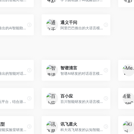
通义千问
月之暗面推出的AI智能助手，核心优势在于超长文本处理能力，支持20万字以上文档分析。面向学术研究者、职场人士和内容创作者，提供文档解读、PPT生成、联网搜索等综合服务。
阿里巴巴推出的大语言模型平台，提供对话问答、文档处理、图像理解、代码编写等全方位AI服务。面向企业用户和个人开发者，集成阿里云生态，支持多模态交互，企业级安全保障。
智谱清言
字节跳动推出的智能对话助手平台，提供文本创作、知识问答、英语学习等多种AI服务。面向普通用户和内容创作者，支持多轮对话和文件解析，免费使用，响应速度快，中文理解能力强。
智谱AI研发的对话语言模型，支持中英双语交互。面向中文用户和开发者，提供知识问答、代码编写、文档解读等服务，开源生态完善，学术研究背景深厚。
百小应
AI游戏陪玩平台，结合游戏理解和自然语言交互技术。面向游戏玩家，提供游戏攻略、陪玩互动、社交聊天等服务，游戏知识丰富，互动体验有趣。
百川智能研发的大语言模型助手，专注于中文理解和生成。面向中文用户，提供知识问答、文本创作、代码辅助等服务，模型参数规模大，中文表达流畅自然。
模型
讯飞星火
上海人工智能实验室研发的开源大模型系列，支持多尺度和多模态。面向研究机构和开发者，开源生态完善，学术研究背景深厚，适合科研和定制开发。
科大讯飞研发的认知智能大模型，深度融合语音识别和自然语言处理技术。面向企业用户和教育领域，提供语音交互、文档处理、代码生成等服务，中文语音识别准确率高。