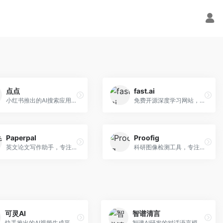
点点
fast.ai
小红书推出的AI搜索应用，专注于生活方式内容搜索。面向小红书用户，提供生活攻略、消费决策、内容推荐等服务，生活方式内容丰富。
免费开源深度学习网站，专注于实用AI教学。面向开发者，提供免费深度学习课程、实战项目、代码库等资源，学习门槛低。
Paperpal
Proofig
英文论文写作助手，专注于学术英语润色。面向需要发表国际期刊的研究者，提供语法检查、学术表达优化、格式规范等服务，英语表达地道专业。
科研图像检测工具，专注于学术图像完整性验证。面向科研人员，提供图像检测、重复分析、报告生成等服务，学术检测专业。
可灵AI
智谱清言
快手推出的AI视频生成平台，支持文生视频和图生视频，可生成长达2分钟的高质量视频内容。面向短视频创作者和营销人员，操作简便，生成效果逼真，适合商业推广和创意表达。
智谱AI研发的对话语言模型，支持中英双语交互。面向中文用户和开发者，提供知识问答、代码编写、文档解读等服务，开源生态完善，学术研究背景深厚。