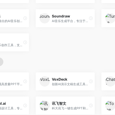
乐
Soundraw
字节跳动推出的AI音乐创作平台，支持多风格音乐生成。面向内容创作者和音乐爱好者，提供歌词创作、旋律生成、编曲制作等服务，创作效率高，适合短视频配乐。
AI音乐生成平台，专注于免版税音乐创作。面向视频创作者和内容制作者，提供背景音乐生成、音乐定制等服务，音乐版权清晰，适合视频配乐场景。
在线AI音乐创作工具，支持歌词与旋律一体化生成。面向内容创作者和音乐爱好者，提供歌词创作、旋律生成、音乐制作等服务，操作简便，创作速度快。
VoxDeck
AI快速生成高质量PPT平台，支持主题定制。面向职场人士和学生，提供一键生成、模板选择、内容优化等服务，PPT制作速度快，设计质量高。
创新AI演示文稿生成工具，支持语音交互创作。面向职场人士，支持语音输入、PPT生成、内容优化等功能，语音创作体验便捷。
l.ai
讯飞智文
AI演示文稿设计工具，专注于自动化设计排版。面向职场人士，提供智能排版、模板选择、设计优化等服务，设计美观度高。
科大讯飞一键生成PPT和Word工具，整合语音技术。面向职场人士，支持语音输入、文档生成、格式调整等功能，办公效率显著提升。