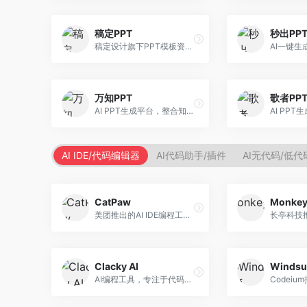
稿定PPT
秒出PP
稿定设计旗下PPT模板资源库，整合AI生成功能。面向设计师和职场人士，提供海量PPT模板、AI内容生成等服务，模板质量高。
万知PPT
歌者PP
AI PPT生成平台，整合知识库与创作功能。面向职场人士，支持内容检索、PPT生成、设计优化等服务，知识整合能力强。
AI IDE/代码编辑器
AI代码助手/插件
AI无代码/低
CatPaw
Monke
美团推出的AI IDE编程工具，专注于本地开发生态。面向开发者，提供智能代码补全、代码生成、项目管理等服务，本地开发体验好。
Clacky AI
Windsu
AI编程工具，专注于代码智能生成与优化。面向开发者，提供代码生成、代码重构、错误修复等服务，编程效率高。