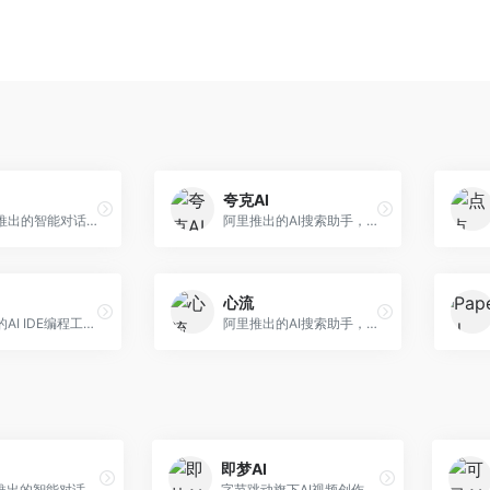
夸克AI
字节跳动推出的智能对话助手平台，提供文本创作、知识问答、英语学习等多种AI服务。面向普通用户和内容创作者，支持多轮对话和文件解析，免费使用，响应速度快，中文理解能力强。
阿里推出的AI搜索助手，整合搜索与AI功能。面向年轻用户，提供智能搜索、文档处理、学习辅助等服务，与夸克生态深度整合。
心流
美团推出的AI IDE编程工具，专注于本地开发生态。面向开发者，提供智能代码补全、代码生成、项目管理等服务，本地开发体验好。
阿里推出的AI搜索助手，专注于智能信息获取。面向普通用户，提供智能搜索、内容整理、知识问答等服务，与阿里生态深度整合。
即梦AI
字节跳动推出的智能对话助手平台，提供文本创作、知识问答、英语学习等多种AI服务。面向普通用户和内容创作者，支持多轮对话和文件解析，免费使用，响应速度快，中文理解能力强。
字节跳动旗下AI视频创作平台，支持多模态内容生成。面向内容创作者和营销人员，提供文生视频、图生视频、智能剪辑等功能，中文理解能力强，创作效率高。