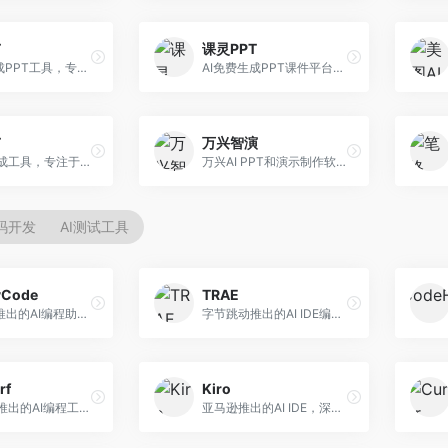
T
课灵PPT
AI一键生成PPT工具，专注于快速演示文稿制作。面向职场人士，支持主题输入、内容生成、模板套用等功能，PPT生成速度快，适合紧急制作场景。
AI免费生成PPT课件平台，专注于教育场景。面向教师和教育工作者，提供课件生成、教学设计、模板选择等服务，教育适配性强。
T
万兴智演
AI PPT生成工具，专注于演示文稿智能创作。面向职场人士，支持主题输入、内容生成、设计美化等功能，PPT制作效率高。
万兴AI PPT和演示制作软件，整合视频演示功能。面向职场人士和教育工作者，提供PPT生成、演示录制、视频制作等服务，演示功能完善。
代码开发
AI测试工具
yCode
TRAE
长亭科技推出的AI编程助手，专注于安全开发。面向开发者，提供代码生成、安全检测、漏洞修复等服务，安全开发能力强。
字节跳动推出的AI IDE编程工具，深度集成大模型能力。面向开发者，提供智能代码补全、代码解释、重构优化等服务，编程效率显著提升。
rf
Kiro
Codeium推出的AI编程工具，专注于代码智能辅助。面向开发者，提供代码补全、代码生成、代码解释等服务，多语言支持完善。
亚马逊推出的AI IDE，深度整合AWS云服务。面向AWS开发者，提供代码生成、云服务集成、部署自动化等服务，与AWS生态无缝衔接。