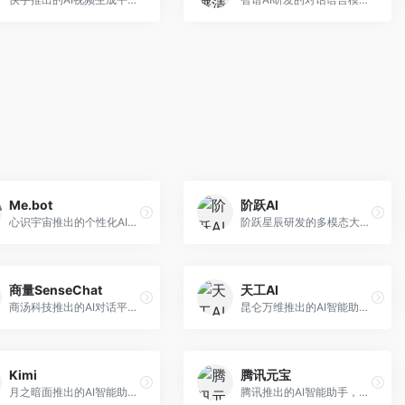
Me.bot
阶跃AI
心识宇宙推出的个性化AI伴侣，专注于情感交互和个人助理服务。面向个人用户，支持日程管理、情感陪伴、知识问答等功能，交互体验人性化。
阶跃星辰研发的多模态大模型平台，支持文本、图像、视频的综合理解与生成。面向创作者和企业客户，提供内容创作、智能分析等服务，多模态能力突出。
商量SenseChat
天工AI
商汤科技推出的AI对话平台，结合计算机视觉和自然语言处理技术。面向企业用户和开发者，支持多模态交互，视觉理解能力强，适合智能客服和内容创作场景。
昆仑万维推出的AI智能助手，集成搜索、对话、创作等多种能力。面向普通用户和内容创作者，支持联网搜索、文本生成、图像理解等功能，响应速度快，免费使用。
Kimi
腾讯元宝
月之暗面推出的AI智能助手，核心优势在于超长文本处理能力，支持20万字以上文档分析。面向学术研究者、职场人士和内容创作者，提供文档解读、PPT生成、联网搜索等综合服务。
腾讯推出的AI智能助手，整合微信生态和腾讯云服务。面向普通用户和企业客户，支持文档解析、图像理解、联网搜索等功能，与腾讯产品无缝衔接，办公协作便捷。