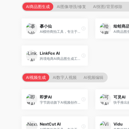
AI商品图生成
AI图像增强/修复
AI抠图/背景移除
摹小仙
绘蛙商
AI模特商拍工具，专注于服装电商。面向服装电商卖家，提供虚拟模特试穿、商品展示图生成等服务，模特形象多样，拍摄成本低。
LinkFox AI
跨境电商AI商品图生成工具。面向跨境电商卖家，支持多语言商品图生成、模特替换、场景优化等服务，适配海外电商平台需求。
AI视频生成
AI数字人视频
AI视频编辑
即梦AI
可灵AI
字节跳动旗下AI视频创作平台，支持多模态内容生成。面向内容创作者和营销人员，提供文生视频、图生视频、智能剪辑等功能，中文理解能力强，创作效率高。
NextCut AI
Vidu