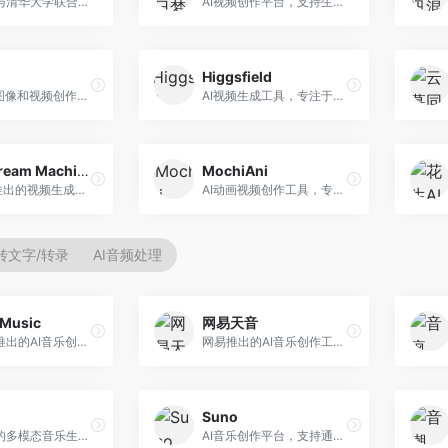
生数科技与清华大学联合研发的AI视频生成大模型。面向视频创作者和内容生产者，支持文生视频、图生视频，视频质量高，物理运动理解准确，国产视频生成领先工具。
AI视频创作平台，支持生成长达50分钟的长视频内容。面向长视频创作者和内容生产者，支持故事视频生成、视频编辑等功能，适合叙事性内容创作。
Higgsfield
一站式AI图像和视频创作平台，整合多种生成工具。面向内容创作者，提供文生图、文生视频、视频编辑等服务，创作工具全面，一站式体验便捷。
AI视频生成工具，专注于高质量视频内容创作。面向视频创作者和营销人员，支持文生视频、视频编辑等功能，视频效果逼真，适合商业应用。
Luma Dream Machine
MochiAni
Luma AI推出的视频生成工具，专注于高质量视频创作。面向影视创作者和内容生产者，支持文生视频、图生视频，视频质量高，物理运动流畅自然。
AI动画视频创作工具，专注于动画内容生成。面向动画创作者和二次元内容生产者，支持动画风格视频生成，动画效果流畅，适合动漫内容创作。
转文字/转录
AI音频处理
Music
网易天音
昆仑万维推出的AI音乐创作平台，基于天工大模型。面向音乐创作者，支持歌词生成、旋律创作、音乐编曲等服务，中文音乐创作能力强。
网易推出的AI音乐创作工具，支持作词、作曲与编曲。面向音乐爱好者和独立音乐人，提供歌词生成、旋律创作、编曲制作等服务，与网易云音乐生态深度整合。
Suno
阿里推出的多模态音乐生成平台，整合音频与文本理解能力。面向内容创作者，支持歌词生成、旋律创作、音乐编辑等服务，与阿里生态深度整合。
AI音乐创作平台，支持通过文字描述生成完整歌曲，包含歌词、旋律和人声。面向音乐爱好者、内容创作者和独立音乐人，操作门槛低，创作速度快，支持多种音乐风格，为音乐创作带来全新可能。