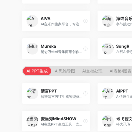
AIVA
海绵音
AI音乐作曲家平台，专注于古典和影视配乐创作。面向影视制作人和游戏开发者，提供原创音乐生成、配乐定制等服务，音乐风格专业，适合影视游戏配乐。
Mureka
SongR
昆仑万维AI音乐商用创作平台，专注于商业音乐授权。面向企业和商业用户，提供版权音乐生成、商用授权等服务，音乐版权清晰，商业应用安全。
AI PPT生成
AI思维导图
AI文档处理
AI表格/图表
清言PPT
AiPPT
智谱清言PPT生成智能体，基于GLM大模型。面向智谱用户，支持对话生成PPT、内容优化等服务，与智谱生态深度整合。
麦当秀MindSHOW
讯飞智
AI在线PPT生成工具，支持思维导图转PPT。面向职场人士，提供思维导图导入、PPT生成、模板选择等服务，思维导图转PPT效率高。