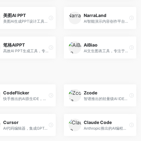
美图AI PPT
NarraLand
美图AI生成PPT设计工具，整合图像处理能力。面向设计师和职场人士，提供PPT生成、图片美化、设计优化等服务，视觉设计美观。
AI智能演示内容创作平台，专注于叙事演示。面向内容创作者，提供故事创作、演示生成、动画设计等服务，演示内容生动有趣。
笔格AIPPT
AiBiao
高效AI PPT生成工具，专注于演示文稿智能创作。面向职场人士，支持主题输入、内容生成、设计美化等功能，PPT制作效率高。
AI文生图表工具，专注于数据可视化展示。面向数据分析师和职场人士，提供图表生成、数据可视化、PPT嵌入等服务，数据展示专业。
CodeFlicker
Zcode
快手推出的AI原生IDE，专注于短视频相关开发。面向快手生态开发者，提供代码生成、调试辅助等服务，与快手开发生态深度整合。
智谱推出的轻量级AI IDE，基于GLM模型。面向开发者，提供智能代码补全、代码生成、错误检测等服务，中文编程支持好。
Cursor
Claude Code
AI代码编辑器，集成GPT-4模型，专注于智能编程辅助。面向开发者，提供代码生成、代码解释、错误修复等服务，编程体验流畅，开发效率高。
Anthropic推出的AI编程工具，基于Claude模型。面向开发者，提供代码生成、代码审查、调试辅助等服务，代码质量高，推理能力强。