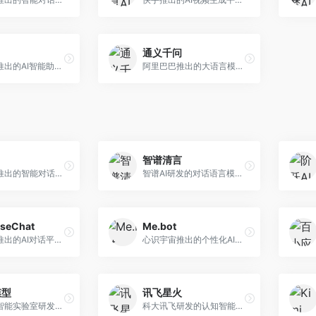
通义千问
月之暗面推出的AI智能助手，核心优势在于超长文本处理能力，支持20万字以上文档分析。面向学术研究者、职场人士和内容创作者，提供文档解读、PPT生成、联网搜索等综合服务。
阿里巴巴推出的大语言模型平台，提供对话问答、文档处理、图像理解、代码编写等全方位AI服务。面向企业用户和个人开发者，集成阿里云生态，支持多模态交互，企业级安全保障。
智谱清言
字节跳动推出的智能对话助手平台，提供文本创作、知识问答、英语学习等多种AI服务。面向普通用户和内容创作者，支持多轮对话和文件解析，免费使用，响应速度快，中文理解能力强。
智谱AI研发的对话语言模型，支持中英双语交互。面向中文用户和开发者，提供知识问答、代码编写、文档解读等服务，开源生态完善，学术研究背景深厚。
seChat
Me.bot
商汤科技推出的AI对话平台，结合计算机视觉和自然语言处理技术。面向企业用户和开发者，支持多模态交互，视觉理解能力强，适合智能客服和内容创作场景。
心识宇宙推出的个性化AI伴侣，专注于情感交互和个人助理服务。面向个人用户，支持日程管理、情感陪伴、知识问答等功能，交互体验人性化。
模型
讯飞星火
上海人工智能实验室研发的开源大模型系列，支持多尺度和多模态。面向研究机构和开发者，开源生态完善，学术研究背景深厚，适合科研和定制开发。
科大讯飞研发的认知智能大模型，深度融合语音识别和自然语言处理技术。面向企业用户和教育领域，提供语音交互、文档处理、代码生成等服务，中文语音识别准确率高。