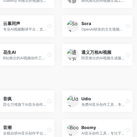
Stability AI推出的视频生成模型，开源可部署。面向开发者和专业创作者，支持视频生成、视频编辑等功能，开源生态完善，定制化程度高。
腾讯推出的AI视频生成工具，基于混元大模型。面向腾讯生态用户和内容创作者，支持文生视频、视频编辑等功能，与腾讯产品生态深度整合。
云幕同声
Sora
专业AI视频翻译平台，支持视频多语言配音和字幕生成。面向跨境电商和内容出海从业者，提供视频翻译、配音、字幕生成等服务，多语言支持完善。
OpenAI研发的文生视频大模型，可根据文字描述生成长达60秒的高清视频。面向影视创作者、广告从业者和内容生产者，视频连贯性强，物理世界理解准确，代表了AI视频生成的最高水平。
花生AI
通义万相AI视频
B站推出的AI视频创作工具，专注于短视频内容生成。面向B站创作者，支持视频生成、视频编辑等功能，与B站平台深度整合，创作效率高。
阿里推出的AI视频生成服务，整合图像与视频创作能力。面向电商和营销从业者，支持商品视频生成、营销视频制作等服务，商业应用场景丰富。
音疯
Udio
昆仑万维旗下AI音乐创作平台，专注于音乐内容生成。面向音乐爱好者和内容创作者，提供多种风格音乐生成，操作简便，创作速度快。
免费AI音乐创作工具，专注于高质量音乐生成。面向音乐创作者和内容制作者，支持多种音乐风格生成，音质专业，创作自由度高，适合专业音乐制作场景。
音潮
Boomy
全栈自研AI音乐创作平台，支持从创作到发布的完整流程。面向独立音乐人和音乐工作室，提供作词作曲、编曲混音、音乐发布等服务，创作工具专业。
AI音乐创作工具，专注于快速音乐生成与发布。面向音乐爱好者和业余创作者，支持一键生成原创音乐，可直接发布到音乐平台，创作门槛低。