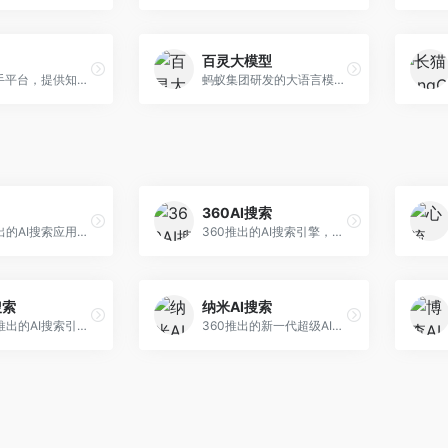
百灵大模型
AI智能助手平台，提供知识问答、文本创作、文档处理等服务。面向普通用户和职场人士，操作简便，响应速度快，支持多场景应用。
蚂蚁集团研发的大语言模型平台，专注于金融科技和企业服务。面向金融机构和企业客户，提供智能客服、风险分析、文档处理等服务，金融场景理解深入。
360AI搜索
小红书推出的AI搜索应用，专注于生活方式内容搜索。面向小红书用户，提供生活攻略、消费决策、内容推荐等服务，生活方式内容丰富。
360推出的AI搜索引擎，专注于安全智能搜索。面向普通用户，提供智能问答、网页搜索、内容整理等服务，安全防护能力强。
搜索
纳米AI搜索
昆仑万维推出的AI搜索引擎，整合大模型与搜索能力。面向普通用户，提供智能问答、深度搜索、内容整理等服务，中文搜索体验好。
360推出的新一代超级AI搜索，深度整合360搜索资源。面向普通用户，提供智能问答、多模态搜索、内容生成等服务，安全可靠。