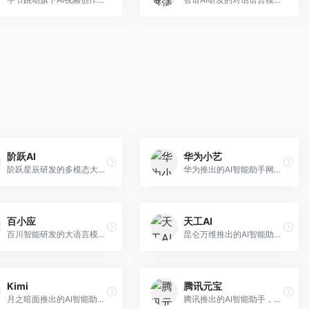
阶跃AI
华为小艺
阶跃星辰研发的多模态大模型平台，支持文本、图像、视频的综合理解与生成。面向创作者和企业客户，提供内容创作、智能分析等服务，多模态能力突出。
华为推出的AI智能助手网页端，深度整合鸿蒙生态和华为云服务。面向华为设备用户，支持语音交互、智能问答、设备控制等功能，与华为硬件生态无缝衔接。
百小应
天工AI
百川智能研发的大语言模型助手，专注于中文理解和生成。面向中文用户，提供知识问答、文本创作、代码辅助等服务，模型参数规模大，中文表达流畅自然。
昆仑万维推出的AI智能助手，集成搜索、对话、创作等多种能力。面向普通用户和内容创作者，支持联网搜索、文本生成、图像理解等功能，响应速度快，免费使用。
Kimi
腾讯元宝
月之暗面推出的AI智能助手，核心优势在于超长文本处理能力，支持20万字以上文档分析。面向学术研究者、职场人士和内容创作者，提供文档解读、PPT生成、联网搜索等综合服务。
腾讯推出的AI智能助手，整合微信生态和腾讯云服务。面向普通用户和企业客户，支持文档解析、图像理解、联网搜索等功能，与腾讯产品无缝衔接，办公协作便捷。