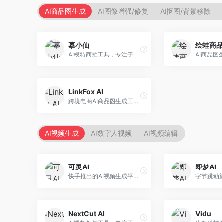
AI商品图生成
AI图像增强/修复
AI抠图/背景移除
摹小仙
绘蛙商
AI模特商拍工具，专注于服装电商。面向服装电商卖家，提供虚拟模特试穿、商品展示图生成等服务，模特形象多样，拍摄成本低。
LinkFox AI
跨境电商AI商品图生成工具。面向跨境电商卖家，支持多语言商品图生成、模特替换、场景优化等服务，适配海外电商平台需求。
AI视频生成
AI数字人视频
AI视频编辑
可灵AI
即梦AI
快手推出的AI视频生成平台，支持文生视频和图生视频，可生成长达2分钟的高质量视频内容。面向短视频创作者和营销人员，操作简便，生成效果逼真，适合商业推广和创意表达。
NextCut AI
Vidu