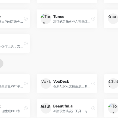
乐
Tunee
字节跳动推出的AI音乐创作平台，支持多风格音乐生成。面向内容创作者和音乐爱好者，提供歌词创作、旋律生成、编曲制作等服务，创作效率高，适合短视频配乐。
对话式音乐创作AI智能体，支持自然语言交互创作。面向音乐爱好者，通过对话方式完成音乐创作，交互体验友好，创作过程直观。
在线AI音乐创作工具，支持歌词与旋律一体化生成。面向内容创作者和音乐爱好者，提供歌词创作、旋律生成、音乐制作等服务，操作简便，创作速度快。
VoxDeck
AI快速生成高质量PPT平台，支持主题定制。面向职场人士和学生，提供一键生成、模板选择、内容优化等服务，PPT制作速度快，设计质量高。
创新AI演示文稿生成工具，支持语音交互创作。面向职场人士，支持语音输入、PPT生成、内容优化等功能，语音创作体验便捷。
文
Beautiful.ai
科大讯飞一键生成PPT和Word工具，整合语音技术。面向职场人士，支持语音输入、文档生成、格式调整等功能，办公效率显著提升。
AI演示文稿设计工具，专注于自动化设计排版。面向职场人士，提供智能排版、模板选择、设计优化等服务，设计美观度高。