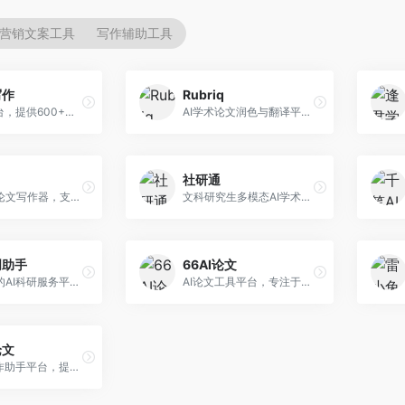
营销文案工具
写作辅助工具
写作
Rubriq
AI写作平台，提供600+写作模板。面向学生、职场人士和内容创作者，支持论文、公文、营销文案等多种文体，模板丰富，一键生成，写作效率大幅提升。
AI学术论文润色与翻译平台。面向国际期刊投稿者，提供论文润色、翻译、格式调整等服务，支持多语言，学术表达专业规范。
社研通
专业英文论文写作器，支持学术论文全流程。面向留学生和国际期刊投稿者，提供英文论文撰写、润色、格式调整等服务，学术英语表达规范。
文科研究生多模态AI学术写作平台。面向文科研究生和社科研究者，提供文献综述、理论分析、定性研究辅助等服务，文科研究方法论支持完善。
创助手
66AI论文
维普推出的AI科研服务平台，整合学术资源与智能写作。面向科研人员和高校师生，提供文献检索、论文写作、查重检测等一站式服务，学术资源权威可靠。
AI论文工具平台，专注于高质量低查重论文生成。面向大学生和研究生，提供论文写作、降重修改等服务，生成内容原创度高，查重率低。
论文
AI论文写作助手平台，提供智能化学术写作支持。面向高校学生，支持多种论文类型生成，提供参考文献管理和格式规范服务，操作流程简单。