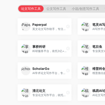
论文写作工具
公文写作工具
小说/创意写作工具
Paperpal
笔灵AI
英文论文写作助手，专注于学术英语润色。面向需要发表国际期刊的研究者，提供语法检查、学术表达优化、格式规范等服务，英语表达地道专业。
掌桥科研
笔目鱼
科研服务平台，依托3亿+真实文献数据库。面向学术研究者和学生，提供文献检索、论文写作、科研数据分析等服务，文献资源丰富，学术支持专业。
ScholarGo
维普科
AI学术论文写作平台，专注于理工科领域的逻辑构建。面向理工科研究生和科研工作者，提供公式编辑、数据分析、论文结构优化等服务，理工科写作逻辑严谨。
清北论文
稿易AI
专业论文写作平台，依托高校学术资源。面向本科生和研究生，提供论文指导、写作辅助、查重检测等服务，学术规范性强，适合追求高质量论文的用户。