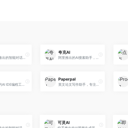
夸克AI
字节跳动推出的智能对话助手平台，提供文本创作、知识问答、英语学习等多种AI服务。面向普通用户和内容创作者，支持多轮对话和文件解析，免费使用，响应速度快，中文理解能力强。
阿里推出的AI搜索助手，整合搜索与AI功能。面向年轻用户，提供智能搜索、文档处理、学习辅助等服务，与夸克生态深度整合。
Paperpal
美团推出的AI IDE编程工具，专注于本地开发生态。面向开发者，提供智能代码补全、代码生成、项目管理等服务，本地开发体验好。
英文论文写作助手，专注于学术英语润色。面向需要发表国际期刊的研究者，提供语法检查、学术表达优化、格式规范等服务，英语表达地道专业。
可灵AI
字节跳动推出的智能对话助手平台，提供文本创作、知识问答、英语学习等多种AI服务。面向普通用户和内容创作者，支持多轮对话和文件解析，免费使用，响应速度快，中文理解能力强。
快手推出的AI视频生成平台，支持文生视频和图生视频，可生成长达2分钟的高质量视频内容。面向短视频创作者和营销人员，操作简便，生成效果逼真，适合商业推广和创意表达。