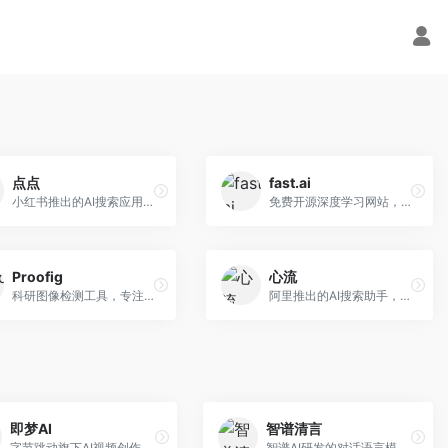
点点
fast.ai
小红书推出的AI搜索应用，专注于生活方式内容搜索。面向小红书用户，提供生活攻略、消费决策、内容推荐等服务，生活方式内容丰富。
免费开源深度学习网站，专注于实用AI教学。面向开发者，提供免费深度学习课程、实战项目、代码库等资源，学习门槛低。
Proofig
心流
科研图像检测工具，专注于学术图像完整性验证。面向科研人员，提供图像检测、重复分析、报告生成等服务，学术检测专业。
阿里推出的AI搜索助手，专注于智能信息获取。面向普通用户，提供智能搜索、内容整理、知识问答等服务，与阿里生态深度整合。
即梦AI
智谱清言
字节跳动旗下AI视频创作平台，支持多模态内容生成。面向内容创作者和营销人员，提供文生视频、图生视频、智能剪辑等功能，中文理解能力强，创作效率高。
智谱AI研发的对话语言模型，支持中英双语交互。面向中文用户和开发者，提供知识问答、代码编写、文档解读等服务，开源生态完善，学术研究背景深厚。