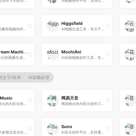
生数科技与清华大学联合研发的AI视频生成大模型。面向视频创作者和内容生产者，支持文生视频、图生视频，视频质量高，物理运动理解准确，国产视频生成领先工具。
AI视频创作平台，支持生成长达50分钟的长视频内容。面向长视频创作者和内容生产者，支持故事视频生成、视频编辑等功能，适合叙事性内容创作。
Higgsfield
一站式AI图像和视频创作平台，整合多种生成工具。面向内容创作者，提供文生图、文生视频、视频编辑等服务，创作工具全面，一站式体验便捷。
AI视频生成工具，专注于高质量视频内容创作。面向视频创作者和营销人员，支持文生视频、视频编辑等功能，视频效果逼真，适合商业应用。
Luma Dream Machine
MochiAni
Luma AI推出的视频生成工具，专注于高质量视频创作。面向影视创作者和内容生产者，支持文生视频、图生视频，视频质量高，物理运动流畅自然。
AI动画视频创作工具，专注于动画内容生成。面向动画创作者和二次元内容生产者，支持动画风格视频生成，动画效果流畅，适合动漫内容创作。
转文字/转录
AI音频处理
Music
网易天音
昆仑万维推出的AI音乐创作平台，基于天工大模型。面向音乐创作者，支持歌词生成、旋律创作、音乐编曲等服务，中文音乐创作能力强。
网易推出的AI音乐创作工具，支持作词、作曲与编曲。面向音乐爱好者和独立音乐人，提供歌词生成、旋律创作、编曲制作等服务，与网易云音乐生态深度整合。
Suno
阿里推出的多模态音乐生成平台，整合音频与文本理解能力。面向内容创作者，支持歌词生成、旋律创作、音乐编辑等服务，与阿里生态深度整合。
AI音乐创作平台，支持通过文字描述生成完整歌曲，包含歌词、旋律和人声。面向音乐爱好者、内容创作者和独立音乐人，操作门槛低，创作速度快，支持多种音乐风格，为音乐创作带来全新可能。