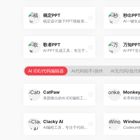
稿定PPT
秒出PP
稿定设计旗下PPT模板资源库，整合AI生成功能。面向设计师和职场人士，提供海量PPT模板、AI内容生成等服务，模板质量高。
歌者PPT
万知PP
AI PPT生成工具，专注于演示文稿智能创作。面向职场人士，支持主题输入、内容生成、设计美化等功能，PPT制作效率高。
AI IDE/代码编辑器
AI代码助手/插件
AI无代码/低
CatPaw
Monke
美团推出的AI IDE编程工具，专注于本地开发生态。面向开发者，提供智能代码补全、代码生成、项目管理等服务，本地开发体验好。
Clacky AI
Windsu
AI编程工具，专注于代码智能生成与优化。面向开发者，提供代码生成、代码重构、错误修复等服务，编程效率高。