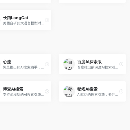
长猫LongCat
美团自研的大语言模型对话平台，专注于本地生活服务场景。面向美团生态用户，提供智能推荐、服务问答等功能，本地生活知识覆盖全面。
心流
百度AI探索版
阿里推出的AI搜索助手，专注于智能信息获取。面向普通用户，提供智能搜索、内容整理、知识问答等服务，与阿里生态深度整合。
百度推出的深度AI搜索引擎，整合百度知识图谱。面向中文用户，提供智能问答、知识探索、内容生成等服务，知识覆盖面广。
博查AI搜索
秘塔AI搜索
支持多模型的AI搜索引擎，整合多种大模型能力。面向AI爱好者，提供多模型搜索、答案对比、深度分析等服务，模型选择灵活。
AI驱动的搜索引擎，专注于无广告直达结果。面向研究者和信息获取需求者，提供深度搜索、来源标注、答案整理等服务，搜索结果干净准确，信息可信度高。