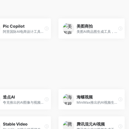
Pic Copilot
美图商拍
阿里国际AI电商设计工具，专注于跨境电商。面向跨境电商卖家，提供商品图优化、营销海报生成、多语言适配等服务，海外市场适配性强。
美图AI商品图生成工具，整合美图生态。面向电商卖家，提供商品图美化、模特替换、场景生成等服务，移动端操作便捷。
造点AI
海螺视频
夸克推出的AI图像与视频创作平台。面向普通用户和内容创作者，提供文生图、文生视频等功能，操作简便，与夸克生态深度整合。
MiniMax推出的AI视频生成工具，支持高质量视频创作。面向内容创作者，提供文生视频、视频编辑等功能，生成速度快，视频效果自然流畅。
Stable Video
腾讯混元AI视频