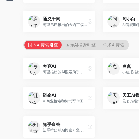
通义千问
问小白
阿里巴巴推出的大语言模型平台，提供对话问答、文档处理、图像理解、代码编写等全方位AI服务。面向企业用户和个人开发者，集成阿里云生态，支持多模态交互，企业级安全保障。
国内AI搜索引擎
国际AI搜索引擎
学术AI搜索
夸克AI
点点
阿里推出的AI搜索助手，整合搜索与AI功能。面向年轻用户，提供智能搜索、文档处理、学习辅助等服务，与夸克生态深度整合。
链企AI
天工AI
AI商业搜索和标书写作工具，专注于企业服务场景。面向企业用户，提供商业信息搜索、标书生成、企业分析等服务，商业信息专业。
知乎直答
知乎推出的AI搜索引擎，专注于知识问答场景。面向知识获取者，提供知乎内容搜索、智能问答、知识整理等服务，专业知识丰富。