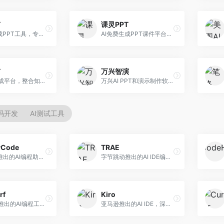
T
课灵PPT
AI一键生成PPT工具，专注于快速演示文稿制作。面向职场人士，支持主题输入、内容生成、模板套用等功能，PPT生成速度快，适合紧急制作场景。
AI免费生成PPT课件平台，专注于教育场景。面向教师和教育工作者，提供课件生成、教学设计、模板选择等服务，教育适配性强。
T
万兴智演
AI PPT生成平台，整合知识库与创作功能。面向职场人士，支持内容检索、PPT生成、设计优化等服务，知识整合能力强。
万兴AI PPT和演示制作软件，整合视频演示功能。面向职场人士和教育工作者，提供PPT生成、演示录制、视频制作等服务，演示功能完善。
代码开发
AI测试工具
yCode
TRAE
长亭科技推出的AI编程助手，专注于安全开发。面向开发者，提供代码生成、安全检测、漏洞修复等服务，安全开发能力强。
字节跳动推出的AI IDE编程工具，深度集成大模型能力。面向开发者，提供智能代码补全、代码解释、重构优化等服务，编程效率显著提升。
rf
Kiro
Codeium推出的AI编程工具，专注于代码智能辅助。面向开发者，提供代码补全、代码生成、代码解释等服务，多语言支持完善。
亚马逊推出的AI IDE，深度整合AWS云服务。面向AWS开发者，提供代码生成、云服务集成、部署自动化等服务，与AWS生态无缝衔接。