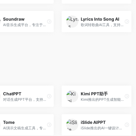
Soundraw
Lyrics Into Song AI
AI音乐生成平台，专注于免版税音乐创作。面向视频创作者和内容制作者，提供背景音乐生成、音乐定制等服务，音乐版权清晰，适合视频配乐场景。
歌词转歌曲AI工具，支持将歌词转化为完整歌曲。面向歌词创作者和音乐爱好者，提供歌词谱曲、编曲制作等服务，歌词音乐化效率高。
ChatPPT
Kimi PPT助手
对话生成PPT平台，支持自然语言交互创作。面向职场人士和教育工作者，通过对话方式完成PPT制作，交互体验友好，创作过程直观。
Kimi推出的PPT生成智能体，整合长文本处理能力。面向职场人士和学生，支持文档解析、PPT生成、内容优化等服务，与Kimi生态深度整合。
Tome
iSlide AIPPT
AI演示文稿生成工具，专注于故事化演示创作。面向创业者和营销人员，提供故事叙述、视觉设计、内容生成等服务，演示文稿叙事性强。
iSlide推出的AI一键设计精美PPT工具。面向PPT设计用户，提供模板库、内容生成、设计优化等服务，与iSlide插件深度整合。