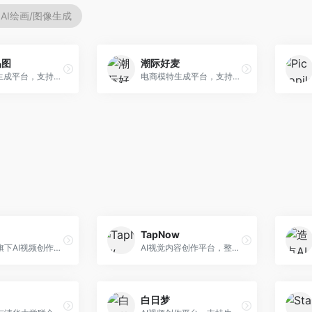
AI绘画/图像生成
品图
潮际好麦
AI商品图生成平台，支持模特换装和场景生成。面向电商卖家，提供商品上身效果展示、场景化商品图生成等服务，电商营销效果显著。
电商模特生成平台，支持AI虚拟模特创作。面向服装和配饰电商，提供模特试穿、商品展示、营销素材生成等服务，模特形象可定制。
TapNow
字节跳动旗下AI视频创作平台，支持多模态内容生成。面向内容创作者和营销人员，提供文生视频、图生视频、智能剪辑等功能，中文理解能力强，创作效率高。
AI视觉内容创作平台，整合图像与视频生成能力。面向内容创作者，提供文生图、文生视频、智能编辑等服务，创作工具丰富，一站式体验便捷。
白日梦